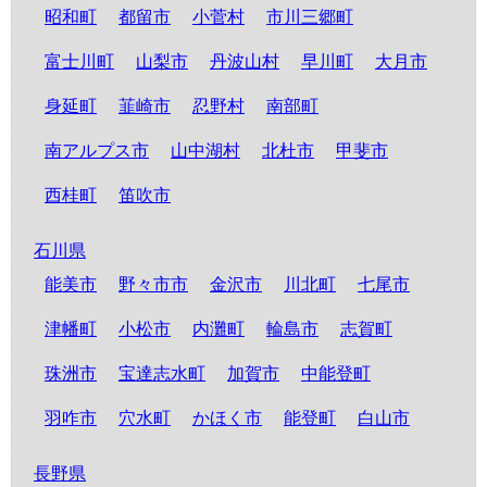
昭和町
都留市
小菅村
市川三郷町
富士川町
山梨市
丹波山村
早川町
大月市
身延町
韮崎市
忍野村
南部町
南アルプス市
山中湖村
北杜市
甲斐市
西桂町
笛吹市
石川県
能美市
野々市市
金沢市
川北町
七尾市
津幡町
小松市
内灘町
輪島市
志賀町
珠洲市
宝達志水町
加賀市
中能登町
羽咋市
穴水町
かほく市
能登町
白山市
長野県