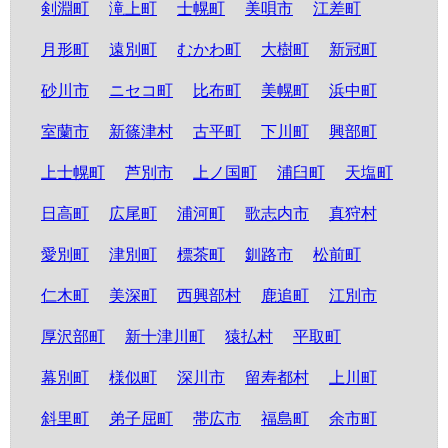
剣淵町
滝上町
士幌町
美唄市
江差町
月形町
遠別町
むかわ町
大樹町
新冠町
砂川市
ニセコ町
比布町
美幌町
浜中町
室蘭市
新篠津村
古平町
下川町
興部町
上士幌町
芦別市
上ノ国町
浦臼町
天塩町
日高町
広尾町
浦河町
歌志内市
真狩村
愛別町
津別町
標茶町
釧路市
松前町
仁木町
美深町
西興部村
鹿追町
江別市
厚沢部町
新十津川町
猿払村
平取町
幕別町
様似町
深川市
留寿都村
上川町
斜里町
弟子屈町
帯広市
福島町
余市町