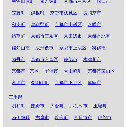
宇治田原町
京丹波町
京都市右京区
向日市
笠置町
伊根町
京都市伏見区
長岡京市
和束町
与謝野町
京都市山科区
八幡市
精華町
京都市西京区
京田辺市
京都市北区
福知山市
京丹後市
京都市上京区
舞鶴市
南丹市
京都市左京区
綾部市
木津川市
京都市中京区
宇治市
大山崎町
京都市東山区
宮津市
久御山町
京都市下京区
亀岡市
三重県
明和町
熊野市
大台町
いなべ市
玉城町
南伊勢町
志摩市
度会町
四日市市
伊賀市