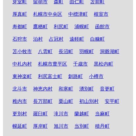
芽室町
留萌市
森町
由仁町
苫前町
厚真町
札幌市中央区
中標津町
根室市
寿都町
鷹栖町
利尻町
浦幌町
函館市
石狩市
泊村
占冠村
遠軽町
白糠町
苫小牧市
八雲町
長沼町
羽幌町
洞爺湖町
中札内村
札幌市豊平区
千歳市
黒松内町
東神楽町
利尻富士町
釧路町
小樽市
北斗市
神恵内村
和寒町
湧別町
音更町
稚内市
長万部町
栗山町
初山別村
安平町
更別村
羅臼町
滝川市
蘭越町
当麻町
幌延町
厚岸町
旭川市
当別町
積丹町