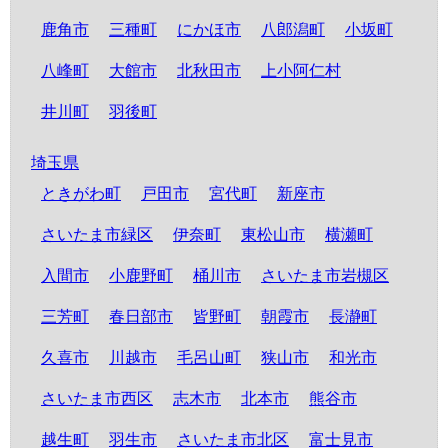
鹿角市
三種町
にかほ市
八郎潟町
小坂町
八峰町
大館市
北秋田市
上小阿仁村
井川町
羽後町
埼玉県
ときがわ町
戸田市
宮代町
新座市
さいたま市緑区
伊奈町
東松山市
横瀬町
入間市
小鹿野町
桶川市
さいたま市岩槻区
三芳町
春日部市
皆野町
朝霞市
長瀞町
久喜市
川越市
毛呂山町
狭山市
和光市
さいたま市西区
志木市
北本市
熊谷市
越生町
羽生市
さいたま市北区
富士見市