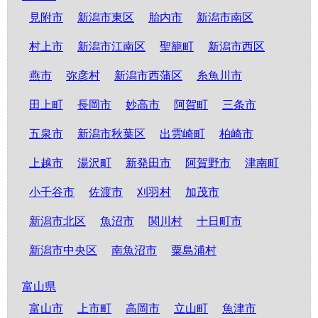
見附市
新潟市東区
胎内市
新潟市南区
村上市
新潟市江南区
聖籠町
新潟市西区
燕市
弥彦村
新潟市西蒲区
糸魚川市
田上町
長岡市
妙高市
阿賀町
三条市
五泉市
新潟市秋葉区
出雲崎町
柏崎市
上越市
湯沢町
新発田市
阿賀野市
津南町
小千谷市
佐渡市
刈羽村
加茂市
新潟市北区
魚沼市
関川村
十日町市
新潟市中央区
南魚沼市
粟島浦村
富山県
富山市
上市町
高岡市
立山町
魚津市