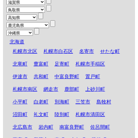
北海道
札幌市北区
札幌市白石区
名寄市
せたな町
北竜町
豊富町
足寄町
札幌市手稲区
伊達市
共和町
中富良野町
置戸町
札幌市南区
網走市
鹿部町
上砂川町
小平町
白老町
別海町
三笠市
島牧村
沼田町
礼文町
陸別町
札幌市清田区
北広島市
岩内町
南富良野町
佐呂間町