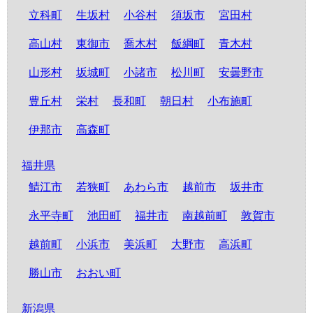
立科町
生坂村
小谷村
須坂市
宮田村
高山村
東御市
喬木村
飯綱町
青木村
山形村
坂城町
小諸市
松川町
安曇野市
豊丘村
栄村
長和町
朝日村
小布施町
伊那市
高森町
福井県
鯖江市
若狭町
あわら市
越前市
坂井市
永平寺町
池田町
福井市
南越前町
敦賀市
越前町
小浜市
美浜町
大野市
高浜町
勝山市
おおい町
新潟県