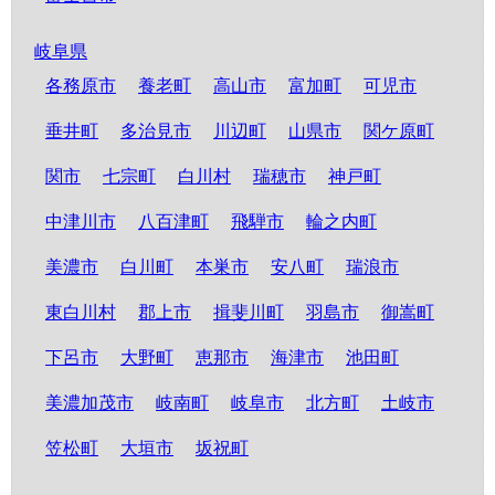
岐阜県
各務原市
養老町
高山市
富加町
可児市
垂井町
多治見市
川辺町
山県市
関ケ原町
関市
七宗町
白川村
瑞穂市
神戸町
中津川市
八百津町
飛騨市
輪之内町
美濃市
白川町
本巣市
安八町
瑞浪市
東白川村
郡上市
揖斐川町
羽島市
御嵩町
下呂市
大野町
恵那市
海津市
池田町
美濃加茂市
岐南町
岐阜市
北方町
土岐市
笠松町
大垣市
坂祝町