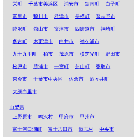
栄町
千葉市美浜区
浦安市
鋸南町
白子町
富里市
鴨川市
君津市
長柄町
習志野市
睦沢町
館山市
富津市
四街道市
神崎町
多古町
木更津市
白井市
袖ケ浦市
九十九里町
柏市
茂原市
横芝光町
野田市
松戸市
勝浦市
一宮町
芝山町
香取市
東金市
千葉市中央区
佐倉市
酒々井町
大網白里市
山梨県
上野原市
鳴沢村
甲府市
甲州市
富士河口湖町
富士吉田市
道志村
中央市