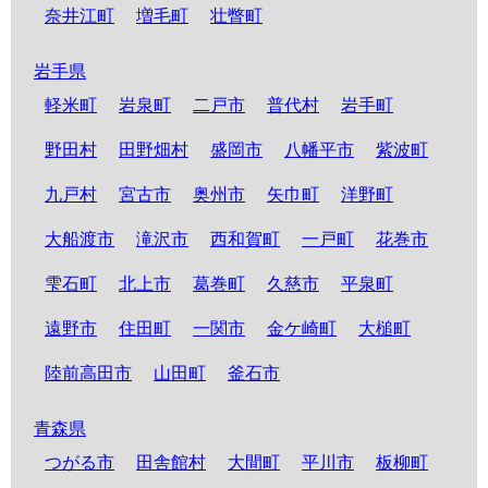
奈井江町
増毛町
壮瞥町
岩手県
軽米町
岩泉町
二戸市
普代村
岩手町
野田村
田野畑村
盛岡市
八幡平市
紫波町
九戸村
宮古市
奥州市
矢巾町
洋野町
大船渡市
滝沢市
西和賀町
一戸町
花巻市
雫石町
北上市
葛巻町
久慈市
平泉町
遠野市
住田町
一関市
金ケ崎町
大槌町
陸前高田市
山田町
釜石市
青森県
つがる市
田舎館村
大間町
平川市
板柳町