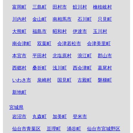
富岡町
三島町
田村市
鮫川村
檜枝岐村
川内村
金山町
南相馬市
石川町
只見町
大熊町
福島市
昭和村
伊達市
玉川村
南会津町
双葉町
会津若松市
会津美里町
本宮市
平田村
北塩原村
浪江町
郡山市
西郷村
桑折町
浅川町
西会津町
葛尾村
いわき市
泉崎村
国見町
古殿町
磐梯町
新地町
宮城県
岩沼市
丸森町
加美町
登米市
仙台市青葉区
亘理町
涌谷町
仙台市宮城野区