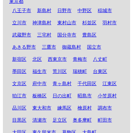
東京都
八王子市
新島村
日野市
中野区
稲城市
立川市
神津島村
東村山市
杉並区
羽村市
武蔵野市
三宅村
国分寺市
豊島区
あきる野市
三鷹市
御蔵島村
国立市
新宿区
北区
西東京市
青梅市
八丈町
墨田区
福生市
荒川区
瑞穂町
台東区
文京区
府中市
青ヶ島村
千代田区
江東区
狛江市
板橋区
日の出町
昭島市
小笠原村
品川区
東大和市
練馬区
檜原村
調布市
目黒区
清瀬市
足立区
奥多摩町
町田市
大田区
東久留米市
葛飾区
大島町