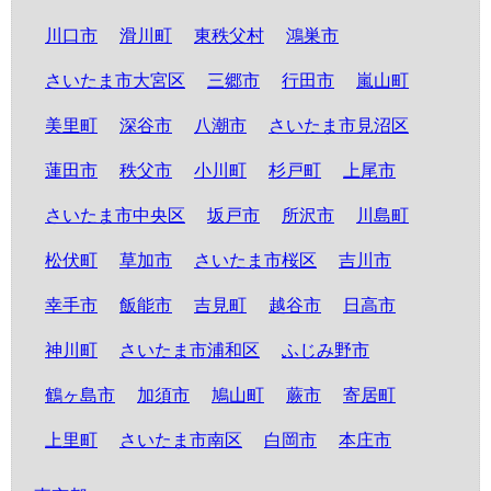
川口市
滑川町
東秩父村
鴻巣市
さいたま市大宮区
三郷市
行田市
嵐山町
美里町
深谷市
八潮市
さいたま市見沼区
蓮田市
秩父市
小川町
杉戸町
上尾市
さいたま市中央区
坂戸市
所沢市
川島町
松伏町
草加市
さいたま市桜区
吉川市
幸手市
飯能市
吉見町
越谷市
日高市
神川町
さいたま市浦和区
ふじみ野市
鶴ヶ島市
加須市
鳩山町
蕨市
寄居町
上里町
さいたま市南区
白岡市
本庄市