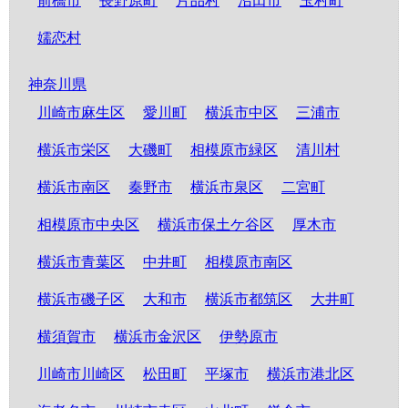
前橋市
長野原町
片品村
沼田市
玉村町
嬬恋村
神奈川県
川崎市麻生区
愛川町
横浜市中区
三浦市
横浜市栄区
大磯町
相模原市緑区
清川村
横浜市南区
秦野市
横浜市泉区
二宮町
相模原市中央区
横浜市保土ケ谷区
厚木市
横浜市青葉区
中井町
相模原市南区
横浜市磯子区
大和市
横浜市都筑区
大井町
横須賀市
横浜市金沢区
伊勢原市
川崎市川崎区
松田町
平塚市
横浜市港北区