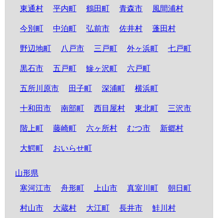
東通村
平内町
鶴田町
青森市
風間浦村
今別町
中泊町
弘前市
佐井村
蓬田村
野辺地町
八戸市
三戸町
外ヶ浜町
七戸町
黒石市
五戸町
鰺ヶ沢町
六戸町
五所川原市
田子町
深浦町
横浜町
十和田市
南部町
西目屋村
東北町
三沢市
階上町
藤崎町
六ヶ所村
むつ市
新郷村
大鰐町
おいらせ町
山形県
寒河江市
舟形町
上山市
真室川町
朝日町
村山市
大蔵村
大江町
長井市
鮭川村