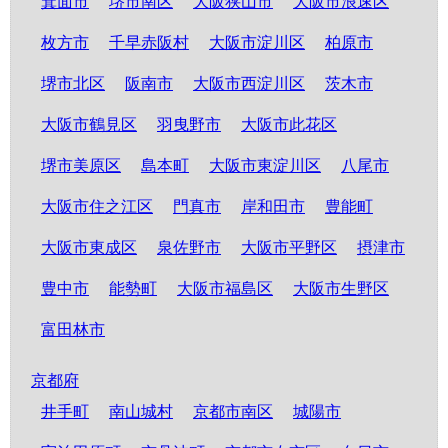
箕面市
堺市南区
大阪狭山市
大阪市浪速区
枚方市
千早赤阪村
大阪市淀川区
柏原市
堺市北区
阪南市
大阪市西淀川区
茨木市
大阪市鶴見区
羽曳野市
大阪市此花区
堺市美原区
島本町
大阪市東淀川区
八尾市
大阪市住之江区
門真市
岸和田市
豊能町
大阪市東成区
泉佐野市
大阪市平野区
摂津市
豊中市
能勢町
大阪市福島区
大阪市生野区
富田林市
京都府
井手町
南山城村
京都市南区
城陽市