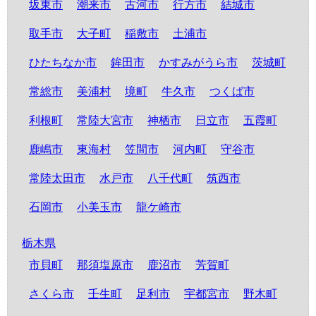
坂東市
潮来市
古河市
行方市
結城市
取手市
大子町
稲敷市
土浦市
ひたちなか市
鉾田市
かすみがうら市
茨城町
常総市
美浦村
境町
牛久市
つくば市
利根町
常陸大宮市
神栖市
日立市
五霞町
鹿嶋市
東海村
笠間市
河内町
守谷市
常陸太田市
水戸市
八千代町
筑西市
石岡市
小美玉市
龍ケ崎市
栃木県
市貝町
那須塩原市
鹿沼市
芳賀町
さくら市
壬生町
足利市
宇都宮市
野木町