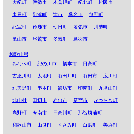
大紀町
伊勢市
木曽岬町
紀北町
松阪市
東員町
御浜町
津市
桑名市
菰野町
紀宝町
鈴鹿市
朝日町
名張市
川越町
亀山市
尾鷲市
多気町
鳥羽市
和歌山県
みなべ町
紀の川市
橋本市
日高町
古座川町
太地町
有田川町
有田市
広川町
紀美野町
串本町
御坊市
印南町
九度山町
北山村
田辺市
岩出市
新宮市
かつらぎ町
高野町
海南市
日高川町
那智勝浦町
和歌山市
由良町
すさみ町
白浜町
美浜町