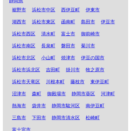
静岡県
裾野市
浜松市中区
西伊豆町
伊東市
湖西市
浜松市東区
函南町
島田市
伊豆市
浜松市西区
清水町
富士市
御前崎市
浜松市南区
長泉町
磐田市
菊川市
浜松市北区
小山町
焼津市
伊豆の国市
浜松市浜北区
吉田町
掛川市
牧之原市
浜松市天竜区
川根本町
藤枝市
東伊豆町
沼津市
森町
御殿場市
静岡市葵区
河津町
熱海市
袋井市
静岡市駿河区
南伊豆町
三島市
下田市
静岡市清水区
松崎町
富士宮市