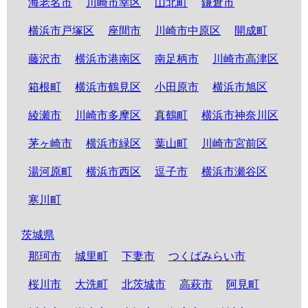
海老名市
川崎市幸区
山北町
鎌倉市
横浜市戸塚区
座間市
川崎市中原区
開成町
藤沢市
横浜市港南区
南足柄市
川崎市高津区
箱根町
横浜市鶴見区
小田原市
横浜市旭区
綾瀬市
川崎市多摩区
真鶴町
横浜市神奈川区
茅ヶ崎市
横浜市緑区
葉山町
川崎市宮前区
湯河原町
横浜市西区
逗子市
横浜市瀬谷区
寒川町
茨城県
那珂市
城里町
下妻市
つくばみらい市
桜川市
大洗町
北茨城市
高萩市
阿見町