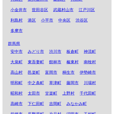
小金井市
世田谷区
武蔵村山市
江戸川区
利島村
港区
小平市
中央区
渋谷区
多摩市
群馬県
安中市
みどり市
渋川市
板倉町
神流町
大泉町
東吾妻町
館林市
榛東村
南牧村
高山村
邑楽町
富岡市
桐生市
伊勢崎市
明和町
中之条町
草津町
藤岡市
川場村
昭和村
太田市
甘楽町
上野村
千代田町
高崎市
下仁田町
吉岡町
みなかみ町