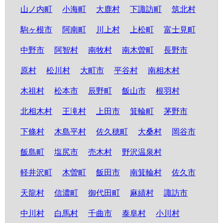
山ノ内町
小海町
大鹿村
下諏訪町
筑北村
駒ヶ根市
阿南町
川上村
上松町
富士見町
中野市
阿智村
南牧村
南木曽町
長野市
原村
松川村
大町市
平谷村
南相木村
木祖村
松本市
辰野町
飯山市
根羽村
北相木村
王滝村
上田市
箕輪町
茅野市
下條村
木島平村
佐久穂町
大桑村
岡谷市
飯島町
塩尻市
売木村
野沢温泉村
軽井沢町
木曽町
飯田市
南箕輪村
佐久市
天龍村
信濃町
御代田町
麻績村
諏訪市
中川村
白馬村
千曲市
泰阜村
小川村