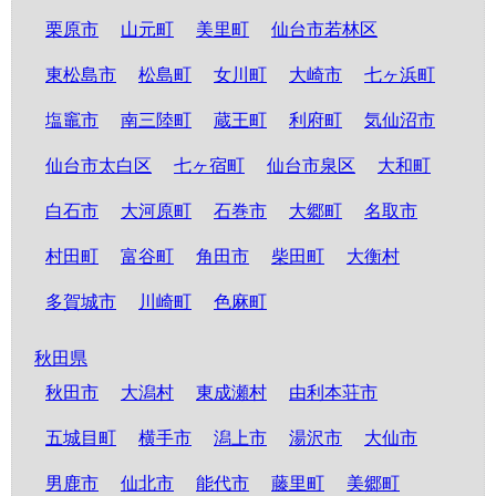
栗原市
山元町
美里町
仙台市若林区
東松島市
松島町
女川町
大崎市
七ヶ浜町
塩竈市
南三陸町
蔵王町
利府町
気仙沼市
仙台市太白区
七ヶ宿町
仙台市泉区
大和町
白石市
大河原町
石巻市
大郷町
名取市
村田町
富谷町
角田市
柴田町
大衡村
多賀城市
川崎町
色麻町
秋田県
秋田市
大潟村
東成瀬村
由利本荘市
五城目町
横手市
潟上市
湯沢市
大仙市
男鹿市
仙北市
能代市
藤里町
美郷町