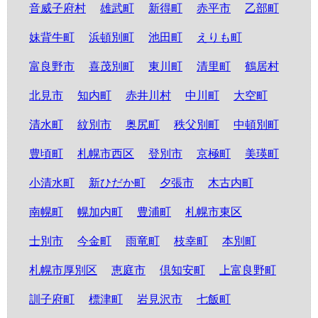
音威子府村
雄武町
新得町
赤平市
乙部町
妹背牛町
浜頓別町
池田町
えりも町
富良野市
喜茂別町
東川町
清里町
鶴居村
北見市
知内町
赤井川村
中川町
大空町
清水町
紋別市
奥尻町
秩父別町
中頓別町
豊頃町
札幌市西区
登別市
京極町
美瑛町
小清水町
新ひだか町
夕張市
木古内町
南幌町
幌加内町
豊浦町
札幌市東区
士別市
今金町
雨竜町
枝幸町
本別町
札幌市厚別区
恵庭市
倶知安町
上富良野町
訓子府町
標津町
岩見沢市
七飯町