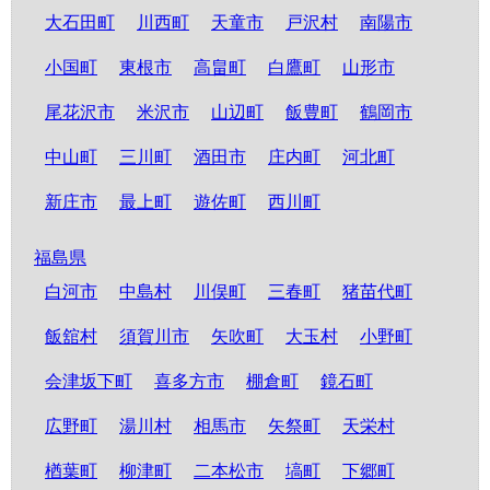
大石田町
川西町
天童市
戸沢村
南陽市
小国町
東根市
高畠町
白鷹町
山形市
尾花沢市
米沢市
山辺町
飯豊町
鶴岡市
中山町
三川町
酒田市
庄内町
河北町
新庄市
最上町
遊佐町
西川町
福島県
白河市
中島村
川俣町
三春町
猪苗代町
飯舘村
須賀川市
矢吹町
大玉村
小野町
会津坂下町
喜多方市
棚倉町
鏡石町
広野町
湯川村
相馬市
矢祭町
天栄村
楢葉町
柳津町
二本松市
塙町
下郷町