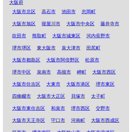
大阪府
大阪市北区
高石市
池田市
忠岡町
大阪市旭区
寝屋川市
大阪市中央区
藤井寺市
吹田市
熊取町
大阪市城東区
河内長野市
堺市堺区
東大阪市
泉大津市
田尻町
大阪市都島区
大阪市阿倍野区
松原市
堺市中区
泉南市
高槻市
岬町
大阪市西区
大阪市住吉区
大東市
大阪市港区
堺市東区
四條畷市
大阪市大正区
貝塚市
太子町
大阪市東住吉区
和泉市
堺市西区
交野市
大阪市天王寺区
守口市
河南町
大阪市西成区