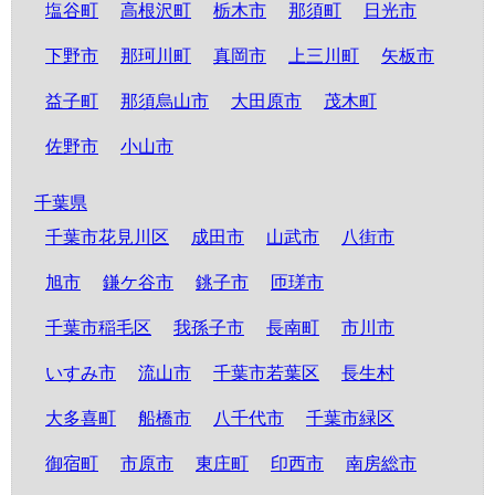
塩谷町
高根沢町
栃木市
那須町
日光市
下野市
那珂川町
真岡市
上三川町
矢板市
益子町
那須烏山市
大田原市
茂木町
佐野市
小山市
千葉県
千葉市花見川区
成田市
山武市
八街市
旭市
鎌ケ谷市
銚子市
匝瑳市
千葉市稲毛区
我孫子市
長南町
市川市
いすみ市
流山市
千葉市若葉区
長生村
大多喜町
船橋市
八千代市
千葉市緑区
御宿町
市原市
東庄町
印西市
南房総市