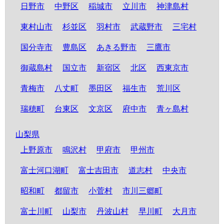
日野市
中野区
稲城市
立川市
神津島村
東村山市
杉並区
羽村市
武蔵野市
三宅村
国分寺市
豊島区
あきる野市
三鷹市
御蔵島村
国立市
新宿区
北区
西東京市
青梅市
八丈町
墨田区
福生市
荒川区
瑞穂町
台東区
文京区
府中市
青ヶ島村
山梨県
上野原市
鳴沢村
甲府市
甲州市
富士河口湖町
富士吉田市
道志村
中央市
昭和町
都留市
小菅村
市川三郷町
富士川町
山梨市
丹波山村
早川町
大月市