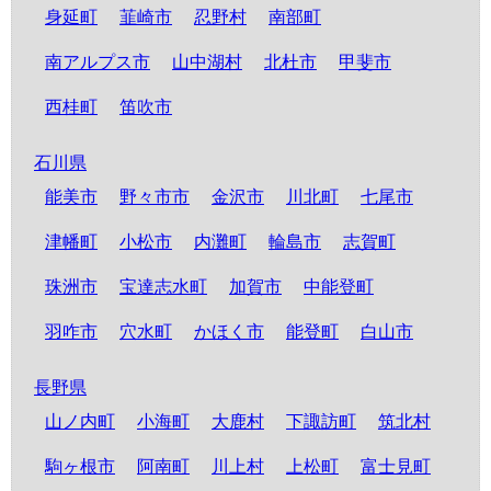
身延町
韮崎市
忍野村
南部町
南アルプス市
山中湖村
北杜市
甲斐市
西桂町
笛吹市
石川県
能美市
野々市市
金沢市
川北町
七尾市
津幡町
小松市
内灘町
輪島市
志賀町
珠洲市
宝達志水町
加賀市
中能登町
羽咋市
穴水町
かほく市
能登町
白山市
長野県
山ノ内町
小海町
大鹿村
下諏訪町
筑北村
駒ヶ根市
阿南町
川上村
上松町
富士見町