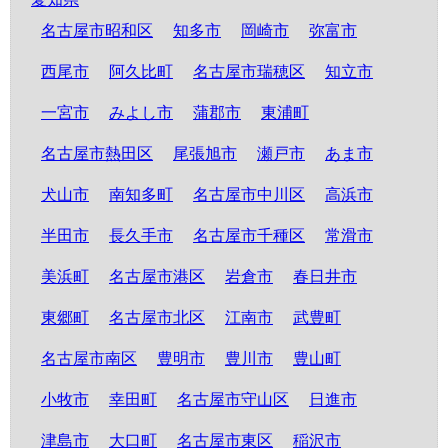
名古屋市昭和区
知多市
岡崎市
弥富市
西尾市
阿久比町
名古屋市瑞穂区
知立市
一宮市
みよし市
蒲郡市
東浦町
名古屋市熱田区
尾張旭市
瀬戸市
あま市
犬山市
南知多町
名古屋市中川区
高浜市
半田市
長久手市
名古屋市千種区
常滑市
美浜町
名古屋市港区
岩倉市
春日井市
東郷町
名古屋市北区
江南市
武豊町
名古屋市南区
豊明市
豊川市
豊山町
小牧市
幸田町
名古屋市守山区
日進市
津島市
大口町
名古屋市東区
稲沢市