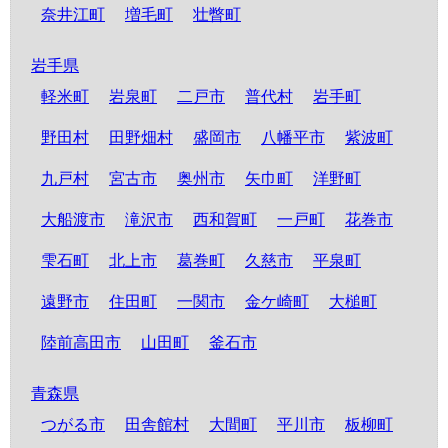
奈井江町
増毛町
壮瞥町
岩手県
軽米町
岩泉町
二戸市
普代村
岩手町
野田村
田野畑村
盛岡市
八幡平市
紫波町
九戸村
宮古市
奥州市
矢巾町
洋野町
大船渡市
滝沢市
西和賀町
一戸町
花巻市
雫石町
北上市
葛巻町
久慈市
平泉町
遠野市
住田町
一関市
金ケ崎町
大槌町
陸前高田市
山田町
釜石市
青森県
つがる市
田舎館村
大間町
平川市
板柳町