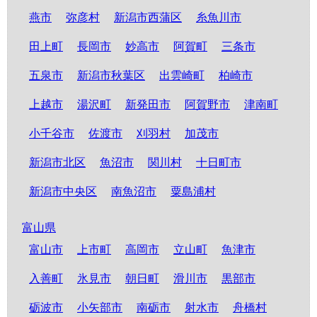
燕市
弥彦村
新潟市西蒲区
糸魚川市
田上町
長岡市
妙高市
阿賀町
三条市
五泉市
新潟市秋葉区
出雲崎町
柏崎市
上越市
湯沢町
新発田市
阿賀野市
津南町
小千谷市
佐渡市
刈羽村
加茂市
新潟市北区
魚沼市
関川村
十日町市
新潟市中央区
南魚沼市
粟島浦村
富山県
富山市
上市町
高岡市
立山町
魚津市
入善町
氷見市
朝日町
滑川市
黒部市
砺波市
小矢部市
南砺市
射水市
舟橋村