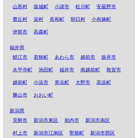
山形村
坂城町
小諸市
松川町
安曇野市
豊丘村
栄村
長和町
朝日村
小布施町
伊那市
高森町
福井県
鯖江市
若狭町
あわら市
越前市
坂井市
永平寺町
池田町
福井市
南越前町
敦賀市
越前町
小浜市
美浜町
大野市
高浜町
勝山市
おおい町
新潟県
見附市
新潟市東区
胎内市
新潟市南区
村上市
新潟市江南区
聖籠町
新潟市西区