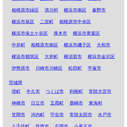
相模原市緑区
清川村
横浜市南区
秦野市
横浜市泉区
二宮町
相模原市中央区
横浜市保土ケ谷区
厚木市
横浜市青葉区
中井町
相模原市南区
横浜市磯子区
大和市
横浜市都筑区
大井町
横須賀市
横浜市金沢区
伊勢原市
川崎市川崎区
松田町
平塚市
茨城県
境町
牛久市
つくば市
利根町
常陸大宮市
神栖市
日立市
五霞町
鹿嶋市
東海村
笠間市
河内町
守谷市
常陸太田市
水戸市
八千代町
筑西市
石岡市
小美玉市