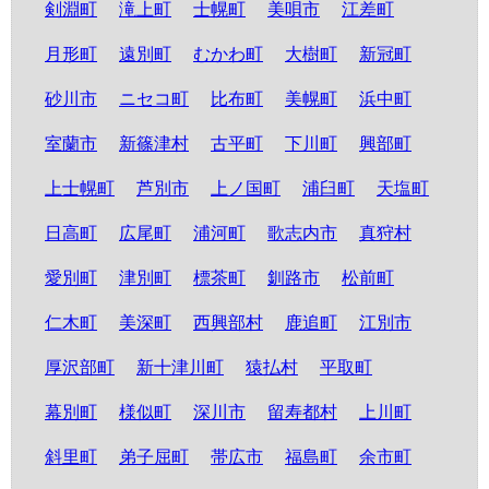
剣淵町
滝上町
士幌町
美唄市
江差町
月形町
遠別町
むかわ町
大樹町
新冠町
砂川市
ニセコ町
比布町
美幌町
浜中町
室蘭市
新篠津村
古平町
下川町
興部町
上士幌町
芦別市
上ノ国町
浦臼町
天塩町
日高町
広尾町
浦河町
歌志内市
真狩村
愛別町
津別町
標茶町
釧路市
松前町
仁木町
美深町
西興部村
鹿追町
江別市
厚沢部町
新十津川町
猿払村
平取町
幕別町
様似町
深川市
留寿都村
上川町
斜里町
弟子屈町
帯広市
福島町
余市町