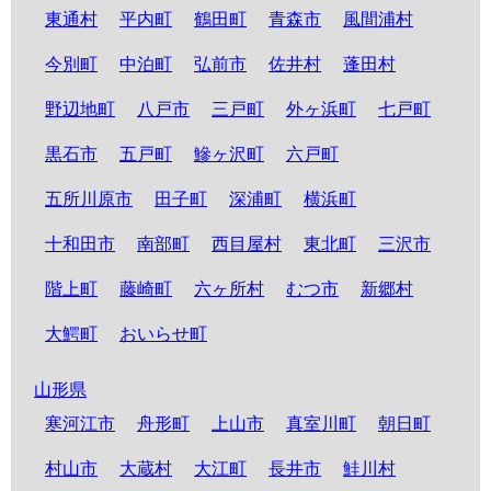
東通村
平内町
鶴田町
青森市
風間浦村
今別町
中泊町
弘前市
佐井村
蓬田村
野辺地町
八戸市
三戸町
外ヶ浜町
七戸町
黒石市
五戸町
鰺ヶ沢町
六戸町
五所川原市
田子町
深浦町
横浜町
十和田市
南部町
西目屋村
東北町
三沢市
階上町
藤崎町
六ヶ所村
むつ市
新郷村
大鰐町
おいらせ町
山形県
寒河江市
舟形町
上山市
真室川町
朝日町
村山市
大蔵村
大江町
長井市
鮭川村