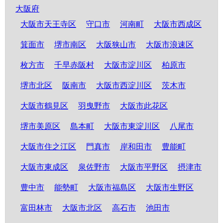
大阪府
大阪市天王寺区
守口市
河南町
大阪市西成区
箕面市
堺市南区
大阪狭山市
大阪市浪速区
枚方市
千早赤阪村
大阪市淀川区
柏原市
堺市北区
阪南市
大阪市西淀川区
茨木市
大阪市鶴見区
羽曳野市
大阪市此花区
堺市美原区
島本町
大阪市東淀川区
八尾市
大阪市住之江区
門真市
岸和田市
豊能町
大阪市東成区
泉佐野市
大阪市平野区
摂津市
豊中市
能勢町
大阪市福島区
大阪市生野区
富田林市
大阪市北区
高石市
池田市