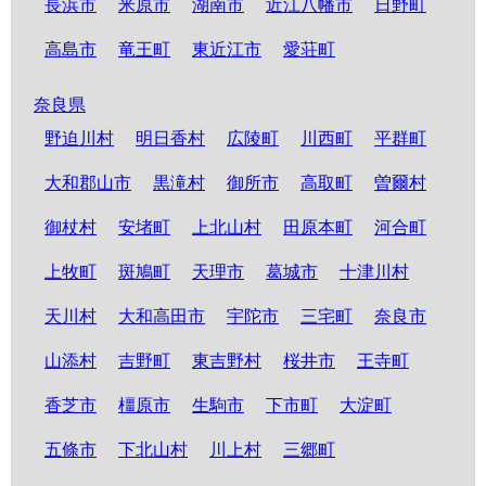
長浜市
米原市
湖南市
近江八幡市
日野町
高島市
竜王町
東近江市
愛荘町
奈良県
野迫川村
明日香村
広陵町
川西町
平群町
大和郡山市
黒滝村
御所市
高取町
曽爾村
御杖村
安堵町
上北山村
田原本町
河合町
上牧町
斑鳩町
天理市
葛城市
十津川村
天川村
大和高田市
宇陀市
三宅町
奈良市
山添村
吉野町
東吉野村
桜井市
王寺町
香芝市
橿原市
生駒市
下市町
大淀町
五條市
下北山村
川上村
三郷町