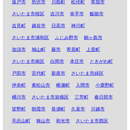
坂戸市
所沢市
川島町
松伏町
草加市
さいたま市桜区
吉川市
幸手市
飯能市
吉見町
越谷市
日高市
神川町
さいたま市浦和区
ふじみ野市
鶴ヶ島市
加須市
鳩山町
蕨市
寄居町
上里町
さいたま市南区
白岡市
本庄市
ときがわ町
戸田市
宮代町
新座市
さいたま市緑区
伊奈町
東松山市
横瀬町
入間市
小鹿野町
桶川市
さいたま市岩槻区
三芳町
春日部市
皆野町
朝霞市
長瀞町
久喜市
川越市
毛呂山町
狭山市
和光市
さいたま市西区