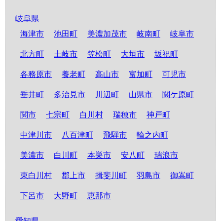
岐阜県
海津市
池田町
美濃加茂市
岐南町
岐阜市
北方町
土岐市
笠松町
大垣市
坂祝町
各務原市
養老町
高山市
富加町
可児市
垂井町
多治見市
川辺町
山県市
関ケ原町
関市
七宗町
白川村
瑞穂市
神戸町
中津川市
八百津町
飛騨市
輪之内町
美濃市
白川町
本巣市
安八町
瑞浪市
東白川村
郡上市
揖斐川町
羽島市
御嵩町
下呂市
大野町
恵那市
愛知県