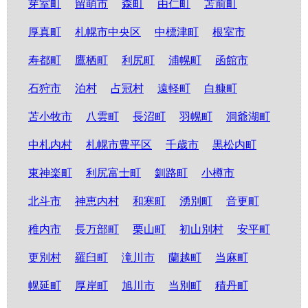
芽室町
留萌市
森町
由仁町
苫前町
厚真町
札幌市中央区
中標津町
根室市
寿都町
鷹栖町
利尻町
浦幌町
函館市
石狩市
泊村
占冠村
遠軽町
白糠町
苫小牧市
八雲町
長沼町
羽幌町
洞爺湖町
中札内村
札幌市豊平区
千歳市
黒松内町
東神楽町
利尻富士町
釧路町
小樽市
北斗市
神恵内村
和寒町
湧別町
音更町
稚内市
長万部町
栗山町
初山別村
安平町
更別村
羅臼町
滝川市
蘭越町
当麻町
幌延町
厚岸町
旭川市
当別町
積丹町