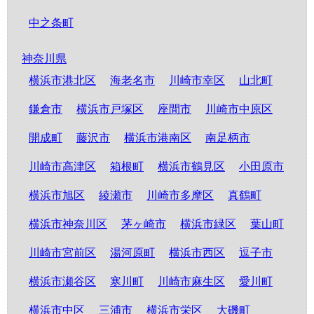
中之条町
神奈川県
横浜市港北区
海老名市
川崎市幸区
山北町
鎌倉市
横浜市戸塚区
座間市
川崎市中原区
開成町
藤沢市
横浜市港南区
南足柄市
川崎市高津区
箱根町
横浜市鶴見区
小田原市
横浜市旭区
綾瀬市
川崎市多摩区
真鶴町
横浜市神奈川区
茅ヶ崎市
横浜市緑区
葉山町
川崎市宮前区
湯河原町
横浜市西区
逗子市
横浜市瀬谷区
寒川町
川崎市麻生区
愛川町
横浜市中区
三浦市
横浜市栄区
大磯町