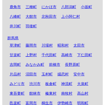
鹿角市
三種町
にかほ市
八郎潟町
小坂町
八峰町
大館市
北秋田市
上小阿仁村
井川町
羽後町
群馬県
草津町
藤岡市
川場村
昭和村
太田市
甘楽町
上野村
千代田町
高崎市
下仁田町
吉岡町
みなかみ町
前橋市
長野原町
片品村
沼田市
玉村町
嬬恋村
安中市
みどり市
渋川市
板倉町
神流町
大泉町
東吾妻町
館林市
榛東村
南牧村
高山村
邑楽町
富岡市
桐生市
伊勢崎市
明和町