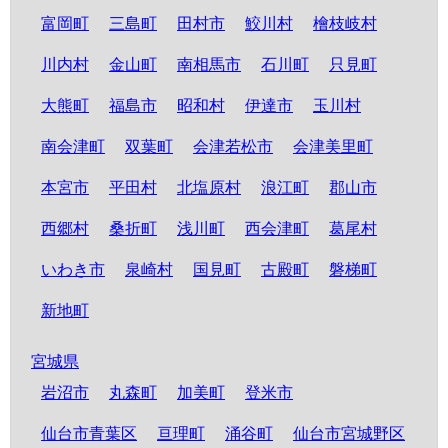
富岡町
三島町
田村市
鮫川村
檜枝岐村
川内村
金山町
南相馬市
石川町
只見町
大熊町
福島市
昭和村
伊達市
玉川村
南会津町
双葉町
会津若松市
会津美里町
本宮市
平田村
北塩原村
浪江町
郡山市
西郷村
桑折町
浅川町
西会津町
葛尾村
いわき市
泉崎村
国見町
古殿町
磐梯町
新地町
宮城県
岩沼市
丸森町
加美町
登米市
仙台市青葉区
亘理町
涌谷町
仙台市宮城野区