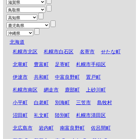
北海道
札幌市北区
札幌市白石区
名寄市
せたな町
北竜町
豊富町
足寄町
札幌市手稲区
伊達市
共和町
中富良野町
置戸町
札幌市南区
網走市
鹿部町
上砂川町
小平町
白老町
別海町
三笠市
島牧村
沼田町
礼文町
陸別町
札幌市清田区
北広島市
岩内町
南富良野町
佐呂間町