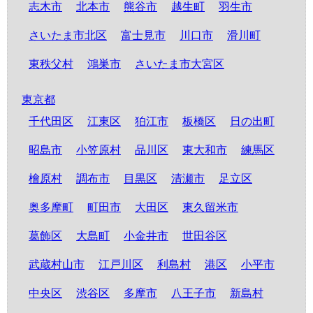
志木市
北本市
熊谷市
越生町
羽生市
さいたま市北区
富士見市
川口市
滑川町
東秩父村
鴻巣市
さいたま市大宮区
東京都
千代田区
江東区
狛江市
板橋区
日の出町
昭島市
小笠原村
品川区
東大和市
練馬区
檜原村
調布市
目黒区
清瀬市
足立区
奥多摩町
町田市
大田区
東久留米市
葛飾区
大島町
小金井市
世田谷区
武蔵村山市
江戸川区
利島村
港区
小平市
中央区
渋谷区
多摩市
八王子市
新島村