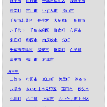
銚子市
匝瑳市
千葉市稲毛区
我孫子市
長南町
市川市
いすみ市
流山市
千葉市若葉区
長生村
大多喜町
船橋市
八千代市
千葉市緑区
御宿町
市原市
東庄町
印西市
南房総市
栄町
千葉市美浜区
浦安市
鋸南町
白子町
富里市
鴨川市
君津市
埼玉県
三郷市
行田市
嵐山町
美里町
深谷市
八潮市
さいたま市見沼区
蓮田市
秩父市
小川町
杉戸町
上尾市
さいたま市中央区