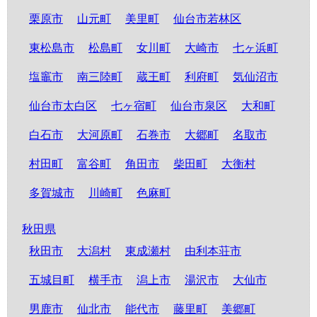
栗原市
山元町
美里町
仙台市若林区
東松島市
松島町
女川町
大崎市
七ヶ浜町
塩竈市
南三陸町
蔵王町
利府町
気仙沼市
仙台市太白区
七ヶ宿町
仙台市泉区
大和町
白石市
大河原町
石巻市
大郷町
名取市
村田町
富谷町
角田市
柴田町
大衡村
多賀城市
川崎町
色麻町
秋田県
秋田市
大潟村
東成瀬村
由利本荘市
五城目町
横手市
潟上市
湯沢市
大仙市
男鹿市
仙北市
能代市
藤里町
美郷町