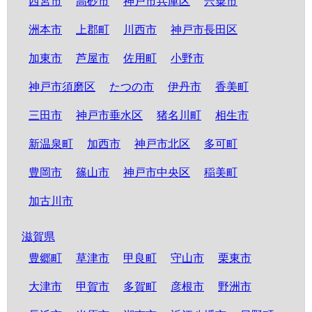
西宮市
高砂市
神戸市兵庫区
宍粟市
洲本市
上郡町
川西市
神戸市長田区
加東市
芦屋市
佐用町
小野市
神戸市須磨区
たつの市
伊丹市
香美町
三田市
神戸市垂水区
猪名川町
相生市
新温泉町
加西市
神戸市北区
多可町
豊岡市
篠山市
神戸市中央区
稲美町
加古川市
滋賀県
豊郷町
草津市
甲良町
守山市
栗東市
大津市
甲賀市
多賀町
彦根市
野洲市