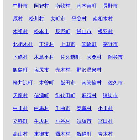
中野市
阿智村
南牧村
南木曽町
長野市
原村
松川村
大町市
平谷村
南相木村
木祖村
松本市
辰野町
飯山市
根羽村
北相木村
王滝村
上田市
箕輪町
茅野市
下條村
木島平村
佐久穂町
大桑村
岡谷市
飯島町
塩尻市
売木村
野沢温泉村
軽井沢町
木曽町
飯田市
南箕輪村
佐久市
天龍村
信濃町
御代田町
麻績村
諏訪市
中川村
白馬村
千曲市
泰阜村
小川村
立科町
生坂村
小谷村
須坂市
宮田村
高山村
東御市
喬木村
飯綱町
青木村