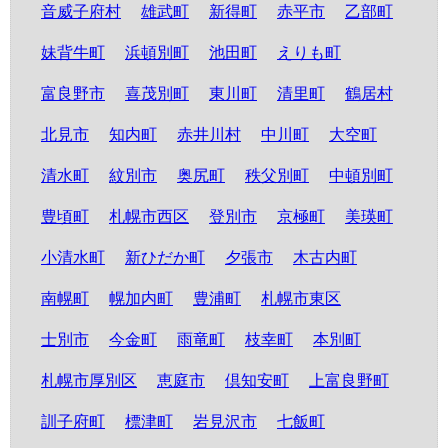
音威子府村
雄武町
新得町
赤平市
乙部町
妹背牛町
浜頓別町
池田町
えりも町
富良野市
喜茂別町
東川町
清里町
鶴居村
北見市
知内町
赤井川村
中川町
大空町
清水町
紋別市
奥尻町
秩父別町
中頓別町
豊頃町
札幌市西区
登別市
京極町
美瑛町
小清水町
新ひだか町
夕張市
木古内町
南幌町
幌加内町
豊浦町
札幌市東区
士別市
今金町
雨竜町
枝幸町
本別町
札幌市厚別区
恵庭市
倶知安町
上富良野町
訓子府町
標津町
岩見沢市
七飯町