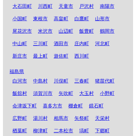
大石田町
川西町
天童市
戸沢村
南陽市
小国町
東根市
高畠町
白鷹町
山形市
尾花沢市
米沢市
山辺町
飯豊町
鶴岡市
中山町
三川町
酒田市
庄内町
河北町
新庄市
最上町
遊佐町
西川町
福島県
白河市
中島村
川俣町
三春町
猪苗代町
飯舘村
須賀川市
矢吹町
大玉村
小野町
会津坂下町
喜多方市
棚倉町
鏡石町
広野町
湯川村
相馬市
矢祭町
天栄村
楢葉町
柳津町
二本松市
塙町
下郷町