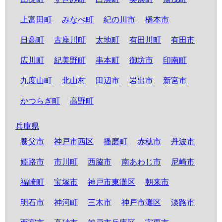
上富田町
みなべ町
紀の川市
橋本市
日高町
古座川町
太地町
有田川町
有田市
広川町
紀美野町
串本町
御坊市
印南町
九度山町
北山村
田辺市
岩出市
新宮市
かつらぎ町
高野町
兵庫県
養父市
神戸市西区
播磨町
赤穂市
丹波市
姫路市
市川町
西脇市
南あわじ市
尼崎市
福崎町
宝塚市
神戸市東灘区
朝来市
明石市
神河町
三木市
神戸市灘区
淡路市