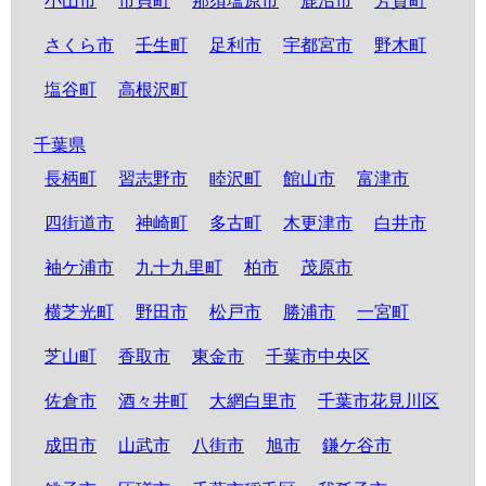
小山市
市貝町
那須塩原市
鹿沼市
芳賀町
さくら市
壬生町
足利市
宇都宮市
野木町
塩谷町
高根沢町
千葉県
長柄町
習志野市
睦沢町
館山市
富津市
四街道市
神崎町
多古町
木更津市
白井市
袖ケ浦市
九十九里町
柏市
茂原市
横芝光町
野田市
松戸市
勝浦市
一宮町
芝山町
香取市
東金市
千葉市中央区
佐倉市
酒々井町
大網白里市
千葉市花見川区
成田市
山武市
八街市
旭市
鎌ケ谷市