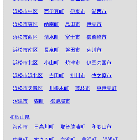
浜松市中区
西伊豆町
伊東市
湖西市
浜松市東区
函南町
島田市
伊豆市
浜松市西区
清水町
富士市
御前崎市
浜松市南区
長泉町
磐田市
菊川市
浜松市北区
小山町
焼津市
伊豆の国市
浜松市浜北区
吉田町
掛川市
牧之原市
浜松市天竜区
川根本町
藤枝市
東伊豆町
沼津市
森町
御殿場市
和歌山県
海南市
日高川町
那智勝浦町
和歌山市
由良町
すさみ町
白浜町
美浜町
湯浅町