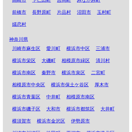
高崎市
下仁田町
吉岡町
みなかみ町
前橋市
長野原町
片品村
沼田市
玉村町
嬬恋村
神奈川県
川崎市麻生区
愛川町
横浜市中区
三浦市
横浜市栄区
大磯町
相模原市緑区
清川村
横浜市南区
秦野市
横浜市泉区
二宮町
相模原市中央区
横浜市保土ケ谷区
厚木市
横浜市青葉区
中井町
相模原市南区
横浜市磯子区
大和市
横浜市都筑区
大井町
横須賀市
横浜市金沢区
伊勢原市