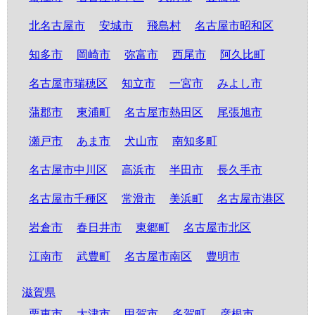
北名古屋市
安城市
飛島村
名古屋市昭和区
知多市
岡崎市
弥富市
西尾市
阿久比町
名古屋市瑞穂区
知立市
一宮市
みよし市
蒲郡市
東浦町
名古屋市熱田区
尾張旭市
瀬戸市
あま市
犬山市
南知多町
名古屋市中川区
高浜市
半田市
長久手市
名古屋市千種区
常滑市
美浜町
名古屋市港区
岩倉市
春日井市
東郷町
名古屋市北区
江南市
武豊町
名古屋市南区
豊明市
滋賀県
栗東市
大津市
甲賀市
多賀町
彦根市