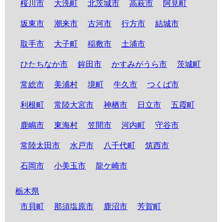
桜川市
大洗町
北茨城市
高萩市
阿見町
坂東市
潮来市
古河市
行方市
結城市
取手市
大子町
稲敷市
土浦市
ひたちなか市
鉾田市
かすみがうら市
茨城町
常総市
美浦村
境町
牛久市
つくば市
利根町
常陸大宮市
神栖市
日立市
五霞町
鹿嶋市
東海村
笠間市
河内町
守谷市
常陸太田市
水戸市
八千代町
筑西市
石岡市
小美玉市
龍ケ崎市
栃木県
市貝町
那須塩原市
鹿沼市
芳賀町