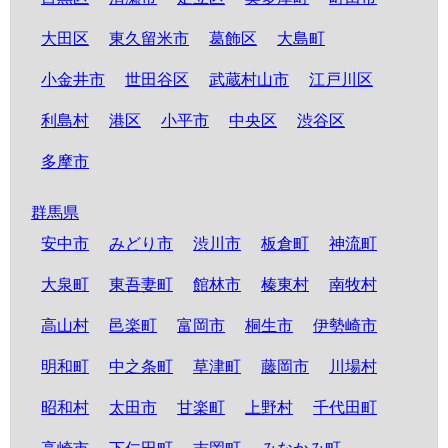
大田区
東久留米市
葛飾区
大島町
小金井市
世田谷区
武蔵村山市
江戸川区
利島村
港区
小平市
中央区
渋谷区
多摩市
群馬県
安中市
みどり市
渋川市
板倉町
神流町
大泉町
東吾妻町
館林市
榛東村
南牧村
高山村
邑楽町
富岡市
桐生市
伊勢崎市
明和町
中之条町
草津町
藤岡市
川場村
昭和村
太田市
甘楽町
上野村
千代田町