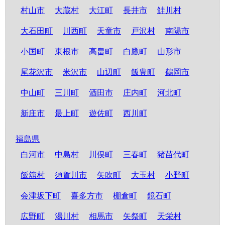
村山市
大蔵村
大江町
長井市
鮭川村
大石田町
川西町
天童市
戸沢村
南陽市
小国町
東根市
高畠町
白鷹町
山形市
尾花沢市
米沢市
山辺町
飯豊町
鶴岡市
中山町
三川町
酒田市
庄内町
河北町
新庄市
最上町
遊佐町
西川町
福島県
白河市
中島村
川俣町
三春町
猪苗代町
飯舘村
須賀川市
矢吹町
大玉村
小野町
会津坂下町
喜多方市
棚倉町
鏡石町
広野町
湯川村
相馬市
矢祭町
天栄村