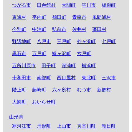
つがる市
田舎館村
大間町
平川市
板柳町
東通村
平内町
鶴田町
青森市
風間浦村
今別町
中泊町
弘前市
佐井村
蓬田村
野辺地町
八戸市
三戸町
外ヶ浜町
七戸町
黒石市
五戸町
鰺ヶ沢町
六戸町
五所川原市
田子町
深浦町
横浜町
十和田市
南部町
西目屋村
東北町
三沢市
階上町
藤崎町
六ヶ所村
むつ市
新郷村
大鰐町
おいらせ町
山形県
寒河江市
舟形町
上山市
真室川町
朝日町