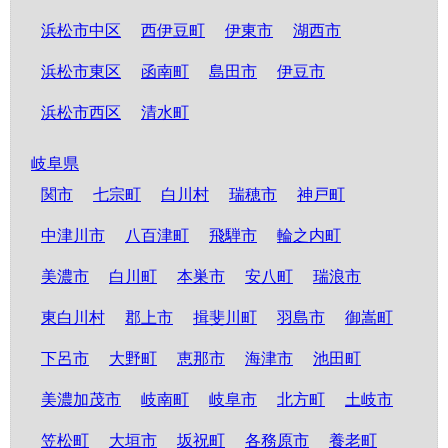
浜松市中区
西伊豆町
伊東市
湖西市
浜松市東区
函南町
島田市
伊豆市
浜松市西区
清水町
岐阜県
関市
七宗町
白川村
瑞穂市
神戸町
中津川市
八百津町
飛騨市
輪之内町
美濃市
白川町
本巣市
安八町
瑞浪市
東白川村
郡上市
揖斐川町
羽島市
御嵩町
下呂市
大野町
恵那市
海津市
池田町
美濃加茂市
岐南町
岐阜市
北方町
土岐市
笠松町
大垣市
坂祝町
各務原市
養老町