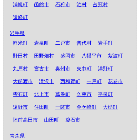
浦幌町
函館市
石狩市
泊村
占冠村
遠軽町
岩手県
軽米町
岩泉町
二戸市
普代村
岩手町
野田村
田野畑村
盛岡市
八幡平市
紫波町
九戸村
宮古市
奥州市
矢巾町
洋野町
大船渡市
滝沢市
西和賀町
一戸町
花巻市
雫石町
北上市
葛巻町
久慈市
平泉町
遠野市
住田町
一関市
金ケ崎町
大槌町
陸前高田市
山田町
釜石市
青森県