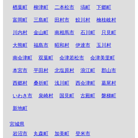
楢葉町
柳津町
二本松市
塙町
下郷町
富岡町
三島町
田村市
鮫川村
檜枝岐村
川内村
金山町
南相馬市
石川町
只見町
大熊町
福島市
昭和村
伊達市
玉川村
南会津町
双葉町
会津若松市
会津美里町
本宮市
平田村
北塩原村
浪江町
郡山市
西郷村
桑折町
浅川町
西会津町
葛尾村
いわき市
泉崎村
国見町
古殿町
磐梯町
新地町
宮城県
岩沼市
丸森町
加美町
登米市