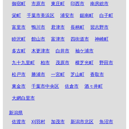
御宿町
市原市
東庄町
印西市
南房総市
栄町
千葉市美浜区
浦安市
鋸南町
白子町
富里市
鴨川市
君津市
長柄町
習志野市
睦沢町
館山市
富津市
四街道市
神崎町
多古町
木更津市
白井市
袖ケ浦市
九十九里町
柏市
茂原市
横芝光町
野田市
松戸市
勝浦市
一宮町
芝山町
香取市
東金市
千葉市中央区
佐倉市
酒々井町
大網白里市
新潟県
佐渡市
刈羽村
加茂市
新潟市北区
魚沼市