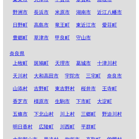
野洲市
長浜市
米原市
湖南市
近江八幡市
日野町
高島市
竜王町
東近江市
愛荘町
豊郷町
草津市
甲良町
守山市
奈良県
上牧町
斑鳩町
天理市
葛城市
十津川村
天川村
大和高田市
宇陀市
三宅町
奈良市
山添村
吉野町
東吉野村
桜井市
王寺町
香芝市
橿原市
生駒市
下市町
大淀町
五條市
下北山村
川上村
三郷町
野迫川村
明日香村
広陵町
川西町
平群町