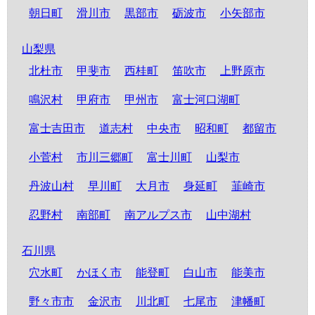
朝日町
滑川市
黒部市
砺波市
小矢部市
山梨県
北杜市
甲斐市
西桂町
笛吹市
上野原市
鳴沢村
甲府市
甲州市
富士河口湖町
富士吉田市
道志村
中央市
昭和町
都留市
小菅村
市川三郷町
富士川町
山梨市
丹波山村
早川町
大月市
身延町
韮崎市
忍野村
南部町
南アルプス市
山中湖村
石川県
穴水町
かほく市
能登町
白山市
能美市
野々市市
金沢市
川北町
七尾市
津幡町