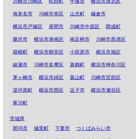
川崎市川崎区
松田町
平塚市
横浜市港北区
海老名市
川崎市幸区
山北町
鎌倉市
横浜市戸塚区
座間市
川崎市中原区
開成町
藤沢市
横浜市港南区
南足柄市
川崎市高津区
箱根町
横浜市鶴見区
小田原市
横浜市旭区
綾瀬市
川崎市多摩区
真鶴町
横浜市神奈川区
茅ヶ崎市
横浜市緑区
葉山町
川崎市宮前区
湯河原町
横浜市西区
逗子市
横浜市瀬谷区
寒川町
茨城県
那珂市
城里町
下妻市
つくばみらい市