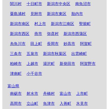
関川村
十日町市
新潟市中央区
南魚沼市
粟島浦村
見附市
新潟市東区
胎内市
新潟市南区
村上市
新潟市江南区
聖籠町
新潟市西区
燕市
弥彦村
新潟市西蒲区
糸魚川市
田上町
長岡市
妙高市
阿賀町
三条市
五泉市
新潟市秋葉区
出雲崎町
柏崎市
上越市
湯沢町
新発田市
阿賀野市
津南町
小千谷市
富山県
南砺市
射水市
舟橋村
富山市
上市町
高岡市
立山町
魚津市
入善町
氷見市