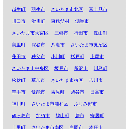
越生町
羽生市
さいたま市北区
富士見市
川口市
滑川町
東秩父村
鴻巣市
さいたま市大宮区
三郷市
行田市
嵐山町
美里町
深谷市
八潮市
さいたま市見沼区
蓮田市
秩父市
小川町
杉戸町
上尾市
さいたま市中央区
坂戸市
所沢市
川島町
松伏町
草加市
さいたま市桜区
吉川市
幸手市
飯能市
吉見町
越谷市
日高市
神川町
さいたま市浦和区
ふじみ野市
鶴ヶ島市
加須市
鳩山町
蕨市
寄居町
上里町
さいたま市南区
白岡市
本庄市