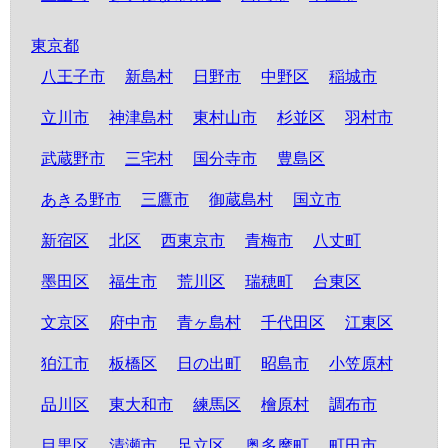
東京都
八王子市
新島村
日野市
中野区
稲城市
立川市
神津島村
東村山市
杉並区
羽村市
武蔵野市
三宅村
国分寺市
豊島区
あきる野市
三鷹市
御蔵島村
国立市
新宿区
北区
西東京市
青梅市
八丈町
墨田区
福生市
荒川区
瑞穂町
台東区
文京区
府中市
青ヶ島村
千代田区
江東区
狛江市
板橋区
日の出町
昭島市
小笠原村
品川区
東大和市
練馬区
檜原村
調布市
目黒区
清瀬市
足立区
奥多摩町
町田市