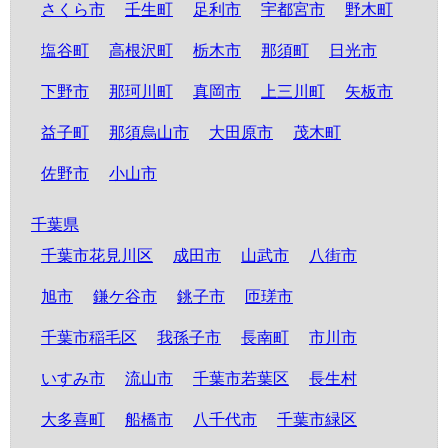
さくら市
壬生町
足利市
宇都宮市
野木町
塩谷町
高根沢町
栃木市
那須町
日光市
下野市
那珂川町
真岡市
上三川町
矢板市
益子町
那須烏山市
大田原市
茂木町
佐野市
小山市
千葉県
千葉市花見川区
成田市
山武市
八街市
旭市
鎌ケ谷市
銚子市
匝瑳市
千葉市稲毛区
我孫子市
長南町
市川市
いすみ市
流山市
千葉市若葉区
長生村
大多喜町
船橋市
八千代市
千葉市緑区