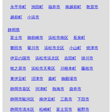
永平寺町
池田町
福井市
南越前町
敦賀市
越前町
小浜市
静岡県
富士市
御前崎市
浜松市南区
長泉町
磐田市
菊川市
浜松市北区
小山町
焼津市
伊豆の国市
浜松市浜北区
吉田町
掛川市
牧之原市
浜松市天竜区
川根本町
藤枝市
東伊豆町
沼津市
森町
御殿場市
静岡市葵区
河津町
熱海市
袋井市
静岡市駿河区
南伊豆町
三島市
下田市
静岡市清水区
松崎町
富士宮市
裾野市