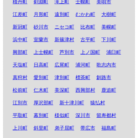
積丹町
剣淵町
滝上町
士幌町
美唄市
江差町
月形町
遠別町
むかわ町
大樹町
新冠町
砂川市
ニセコ町
比布町
美幌町
浜中町
室蘭市
新篠津村
古平町
下川町
興部町
上士幌町
芦別市
上ノ国町
浦臼町
天塩町
日高町
広尾町
浦河町
歌志内市
真狩村
愛別町
津別町
標茶町
釧路市
松前町
仁木町
美深町
西興部村
鹿追町
江別市
厚沢部町
新十津川町
猿払村
平取町
幕別町
様似町
深川市
留寿都村
上川町
斜里町
弟子屈町
帯広市
福島町