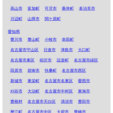
高山市
富加町
可児市
垂井町
多治見市
川辺町
山県市
関ケ原町
愛知県
豊川市
豊山町
小牧市
幸田町
名古屋市守山区
日進市
津島市
大口町
名古屋市東区
稲沢市
設楽町
名古屋市緑区
田原市
碧南市
扶桑町
名古屋市西区
新城市
東栄町
名古屋市名東区
愛西市
刈谷市
大治町
名古屋市中村区
東海市
豊根村
名古屋市天白区
清須市
豊田市
蟹江町
名古屋市中区
大府市
豊橋市