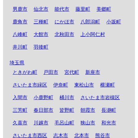
男鹿市
仙北市
能代市
藤里町
美郷町
鹿角市
三種町
にかほ市
八郎潟町
小坂町
八峰町
大館市
北秋田市
上小阿仁村
井川町
羽後町
埼玉県
ときがわ町
戸田市
宮代町
新座市
さいたま市緑区
伊奈町
東松山市
横瀬町
入間市
小鹿野町
桶川市
さいたま市岩槻区
三芳町
春日部市
皆野町
朝霞市
長瀞町
久喜市
川越市
毛呂山町
狭山市
和光市
さいたま市西区
志木市
北本市
熊谷市