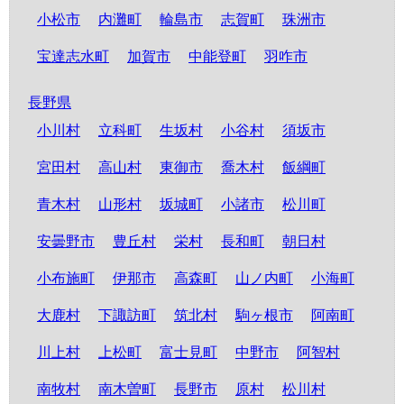
小松市
内灘町
輪島市
志賀町
珠洲市
宝達志水町
加賀市
中能登町
羽咋市
長野県
小川村
立科町
生坂村
小谷村
須坂市
宮田村
高山村
東御市
喬木村
飯綱町
青木村
山形村
坂城町
小諸市
松川町
安曇野市
豊丘村
栄村
長和町
朝日村
小布施町
伊那市
高森町
山ノ内町
小海町
大鹿村
下諏訪町
筑北村
駒ヶ根市
阿南町
川上村
上松町
富士見町
中野市
阿智村
南牧村
南木曽町
長野市
原村
松川村