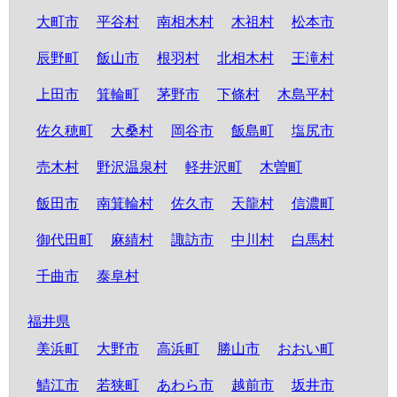
大町市
平谷村
南相木村
木祖村
松本市
辰野町
飯山市
根羽村
北相木村
王滝村
上田市
箕輪町
茅野市
下條村
木島平村
佐久穂町
大桑村
岡谷市
飯島町
塩尻市
売木村
野沢温泉村
軽井沢町
木曽町
飯田市
南箕輪村
佐久市
天龍村
信濃町
御代田町
麻績村
諏訪市
中川村
白馬村
千曲市
泰阜村
福井県
美浜町
大野市
高浜町
勝山市
おおい町
鯖江市
若狭町
あわら市
越前市
坂井市