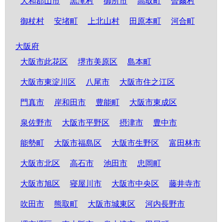
大和郡山市
黒滝村
御所市
高取町
曽爾村
御杖村
安堵町
上北山村
田原本町
河合町
大阪府
大阪市此花区
堺市美原区
島本町
大阪市東淀川区
八尾市
大阪市住之江区
門真市
岸和田市
豊能町
大阪市東成区
泉佐野市
大阪市平野区
摂津市
豊中市
能勢町
大阪市福島区
大阪市生野区
富田林市
大阪市北区
高石市
池田市
忠岡町
大阪市旭区
寝屋川市
大阪市中央区
藤井寺市
吹田市
熊取町
大阪市城東区
河内長野市