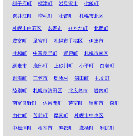
訓子府町
標津町
岩見沢市
七飯町
奈井江町
増毛町
壮瞥町
札幌市北区
札幌市白石区
名寄市
せたな町
北竜町
豊富町
足寄町
札幌市手稲区
伊達市
共和町
中富良野町
置戸町
札幌市南区
網走市
鹿部町
上砂川町
小平町
白老町
別海町
三笠市
島牧村
沼田町
礼文町
陸別町
札幌市清田区
北広島市
岩内町
南富良野町
佐呂間町
芽室町
留萌市
森町
由仁町
苫前町
厚真町
札幌市中央区
中標津町
根室市
寿都町
鷹栖町
利尻町