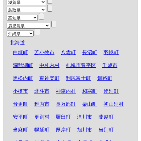
北海道
白糠町
苫小牧市
八雲町
長沼町
羽幌町
洞爺湖町
中札内村
札幌市豊平区
千歳市
黒松内町
東神楽町
利尻富士町
釧路町
小樽市
北斗市
神恵内村
和寒町
湧別町
音更町
稚内市
長万部町
栗山町
初山別村
安平町
更別村
羅臼町
滝川市
蘭越町
当麻町
幌延町
厚岸町
旭川市
当別町