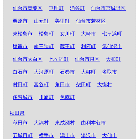
仙台市青葉区
亘理町
涌谷町
仙台市宮城野区
栗原市
山元町
美里町
仙台市若林区
東松島市
松島町
女川町
大崎市
七ヶ浜町
塩竈市
南三陸町
蔵王町
利府町
気仙沼市
仙台市太白区
七ヶ宿町
仙台市泉区
大和町
白石市
大河原町
石巻市
大郷町
名取市
村田町
富谷町
角田市
柴田町
大衡村
多賀城市
川崎町
色麻町
秋田県
秋田市
大潟村
東成瀬村
由利本荘市
五城目町
横手市
潟上市
湯沢市
大仙市