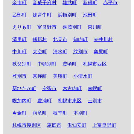
余市町
音威子府村
雄武町
新得町
赤平市
乙部町
妹背牛町
浜頓別町
池田町
えりも町
富良野市
喜茂別町
東川町
清里町
鶴居村
北見市
知内町
赤井川村
中川町
大空町
清水町
紋別市
奥尻町
秩父別町
中頓別町
豊頃町
札幌市西区
登別市
京極町
美瑛町
小清水町
新ひだか町
夕張市
木古内町
南幌町
幌加内町
豊浦町
札幌市東区
士別市
今金町
雨竜町
枝幸町
本別町
札幌市厚別区
恵庭市
倶知安町
上富良野町