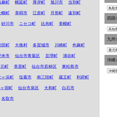
当麻町
幌延町
厚岸町
旭川市
当別町
士幌町
美唄市
江差町
月形町
遠別町
四国
砂川市
ニセコ町
比布町
美幌町
九州
柴田町
大衡村
多賀城市
川崎町
色麻町
登米市
仙台市青葉区
亘理町
涌谷町
沖縄
山元町
美里町
仙台市若林区
東松島市
七ヶ浜町
塩竈市
南三陸町
蔵王町
利府町
七ヶ宿町
仙台市泉区
大和町
白石市
名取市