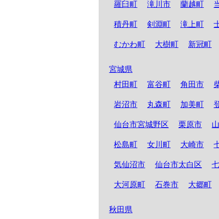
羅臼町
滝川市
蘭越町
積丹町
剣淵町
滝上町
むかわ町
大樹町
新冠町
宮城県
村田町
富谷町
角田市
岩沼市
丸森町
加美町
仙台市宮城野区
栗原市
松島町
女川町
大崎市
気仙沼市
仙台市太白区
大河原町
石巻市
大郷町
秋田県