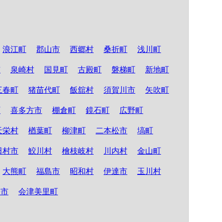
浪江町
郡山市
西郷村
桑折町
浅川町
市
泉崎村
国見町
古殿町
磐梯町
新地町
三春町
猪苗代町
飯舘村
須賀川市
矢吹町
町
喜多方市
棚倉町
鏡石町
広野町
天栄村
楢葉町
柳津町
二本松市
塙町
田村市
鮫川村
檜枝岐村
川内村
金山町
大熊町
福島市
昭和村
伊達市
玉川村
松市
会津美里町