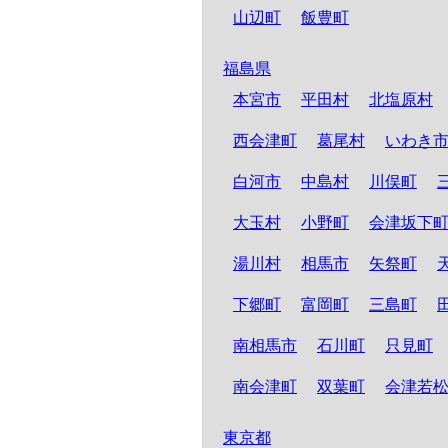
山辺町
飯豊町
福島県
本宮市
平田村
北塩原村
西会津町
葛尾村
いわき
白河市
中島村
川俣町
大玉村
小野町
会津坂下
湯川村
相馬市
矢祭町
下郷町
富岡町
三島町
南相馬市
石川町
只見町
南会津町
双葉町
会津若
東京都