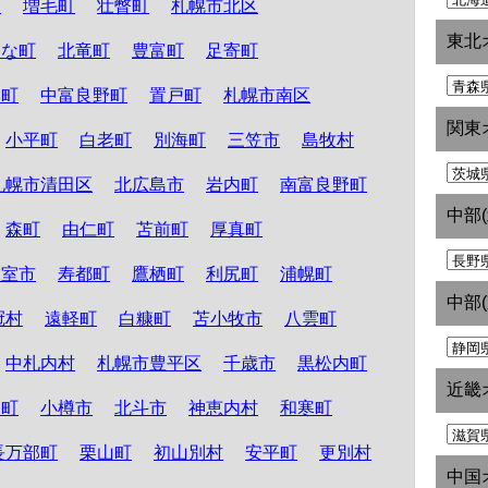
町
増毛町
壮瞥町
札幌市北区
東北
たな町
北竜町
豊富町
足寄町
和町
中富良野町
置戸町
札幌市南区
関東
小平町
白老町
別海町
三笠市
島牧村
札幌市清田区
北広島市
岩内町
南富良野町
中部
森町
由仁町
苫前町
厚真町
根室市
寿都町
鷹栖町
利尻町
浦幌町
中部
冠村
遠軽町
白糠町
苫小牧市
八雲町
中札内村
札幌市豊平区
千歳市
黒松内町
近畿
路町
小樽市
北斗市
神恵内村
和寒町
長万部町
栗山町
初山別村
安平町
更別村
中国