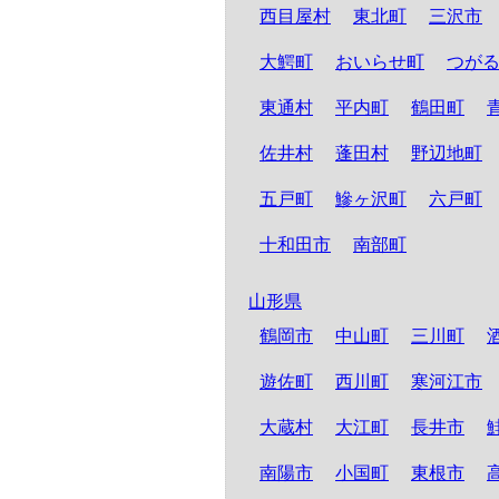
西目屋村
東北町
三沢市
大鰐町
おいらせ町
つが
東通村
平内町
鶴田町
佐井村
蓬田村
野辺地町
五戸町
鰺ヶ沢町
六戸町
十和田市
南部町
山形県
鶴岡市
中山町
三川町
遊佐町
西川町
寒河江市
大蔵村
大江町
長井市
南陽市
小国町
東根市