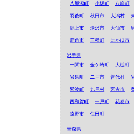
八郎潟町
小坂町
八峰町
羽後町
秋田市
大潟村
潟上市
湯沢市
大仙市
鹿角市
三種町
にかほ市
岩手県
一関市
金ケ崎町
大槌町
岩泉町
二戸市
普代村
紫波町
九戸村
宮古市
西和賀町
一戸町
花巻市
遠野市
住田町
青森県