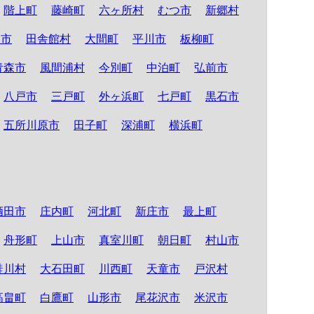
階上町
藤崎町
六ヶ所村
むつ市
新郷村
る市
田舎館村
大間町
平川市
板柳町
青森市
風間浦村
今別町
中泊町
弘前市
八戸市
三戸町
外ヶ浜町
七戸町
黒石市
五所川原市
田子町
深浦町
横浜町
酒田市
庄内町
河北町
新庄市
最上町
舟形町
上山市
真室川町
朝日町
村山市
鮭川村
大石田町
川西町
天童市
戸沢村
高畠町
白鷹町
山形市
尾花沢市
米沢市