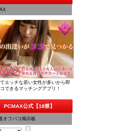
AX
くてエッチな若い女性が多いから即
パコできるマッチングアプリ！
PCMAX公式【18禁】
道オフパコ掲示板