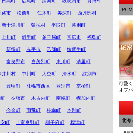
日高町
広尾町
浦河町
歌志内市
真狩村
PCM
釧路市
松前町
仁木町
美深町
西興部村
新十津川町
猿払村
平取町
幕別町
上川町
斜里町
弟子屈町
帯広市
福島町
町
新得町
赤平市
乙部町
妹背牛町
町
富良野市
喜茂別町
東川町
清里町
赤井川村
中川町
大空町
清水町
紋別市
可愛
町
豊頃町
札幌市西区
登別市
京極町
オフ
か町
夕張市
木古内町
南幌町
幌加内町
市
今金町
雨竜町
枝幸町
本別町
北海
知安町
上富良野町
訓子府町
標津町