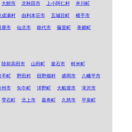
大館市
北秋田市
上小阿仁村
井川町
東成瀬村
由利本荘市
五城目町
横手市
男鹿市
仙北市
能代市
藤里町
美郷町
陸前高田市
山田町
釜石市
軽米町
岩手町
野田村
田野畑村
盛岡市
八幡平市
奥州市
矢巾町
洋野町
大船渡市
滝沢市
雫石町
北上市
葛巻町
久慈市
平泉町