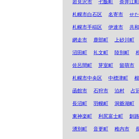
岩見沢市
七飯町
奈井江
札幌市白石区
名寄市
せ
札幌市手稲区
伊達市
共
網走市
鹿部町
上砂川町
沼田町
礼文町
陸別町
佐呂間町
芽室町
留萌市
札幌市中央区
中標津町
函館市
石狩市
泊村
占
長沼町
羽幌町
洞爺湖町
東神楽町
利尻富士町
釧
湧別町
音更町
稚内市