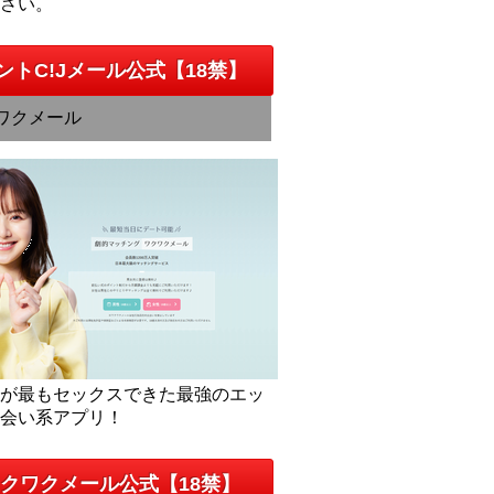
下さい。
ントC!Jメール公式【18禁】
ワクメール
人が最もセックスできた最強のエッ
出会い系アプリ！
クワクメール公式【18禁】