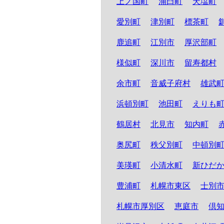
上ノ国町
浦臼町
天塩町
愛別町
津別町
標茶町
鹿追町
江別市
厚沢部町
様似町
深川市
留寿都村
余市町
音威子府村
雄武
浜頓別町
池田町
えりも
鶴居村
北見市
知内町
奥尻町
秩父別町
中頓別
美瑛町
小清水町
新ひだ
豊浦町
札幌市東区
士別
札幌市厚別区
恵庭市
倶