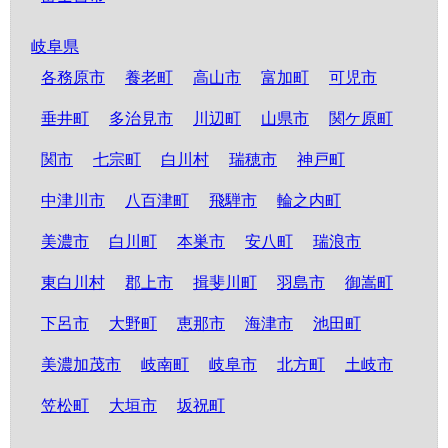
岐阜県
各務原市
養老町
高山市
富加町
可児市
垂井町
多治見市
川辺町
山県市
関ケ原町
関市
七宗町
白川村
瑞穂市
神戸町
中津川市
八百津町
飛騨市
輪之内町
美濃市
白川町
本巣市
安八町
瑞浪市
東白川村
郡上市
揖斐川町
羽島市
御嵩町
下呂市
大野町
恵那市
海津市
池田町
美濃加茂市
岐南町
岐阜市
北方町
土岐市
笠松町
大垣市
坂祝町