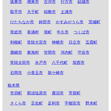
坂東市
潮来市
古河市
行方市
結城市
取手市
大子町
稲敷市
土浦市
ひたちなか市
鉾田市
かすみがうら市
茨城町
常総市
美浦村
境町
牛久市
つくば市
利根町
常陸大宮市
神栖市
日立市
五霞町
鹿嶋市
東海村
笠間市
河内町
守谷市
常陸太田市
水戸市
八千代町
筑西市
石岡市
小美玉市
龍ケ崎市
栃木県
市貝町
那須塩原市
鹿沼市
芳賀町
さくら市
壬生町
足利市
宇都宮市
野木町