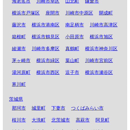
海老名市
川崎市幸区
山北町
鎌倉市
横浜市戸塚区
座間市
川崎市中原区
開成町
藤沢市
横浜市港南区
南足柄市
川崎市高津区
箱根町
横浜市鶴見区
小田原市
横浜市旭区
綾瀬市
川崎市多摩区
真鶴町
横浜市神奈川区
茅ヶ崎市
横浜市緑区
葉山町
川崎市宮前区
湯河原町
横浜市西区
逗子市
横浜市瀬谷区
寒川町
茨城県
那珂市
城里町
下妻市
つくばみらい市
桜川市
大洗町
北茨城市
高萩市
阿見町