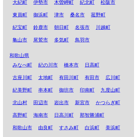
大紀町
伊勢市
木曽岬町
紀北町
松阪市
東員町
御浜町
津市
桑名市
菰野町
紀宝町
鈴鹿市
朝日町
名張市
川越町
亀山市
尾鷲市
多気町
鳥羽市
和歌山県
みなべ町
紀の川市
橋本市
日高町
古座川町
太地町
有田川町
有田市
広川町
紀美野町
串本町
御坊市
印南町
九度山町
北山村
田辺市
岩出市
新宮市
かつらぎ町
高野町
海南市
日高川町
那智勝浦町
和歌山市
由良町
すさみ町
白浜町
美浜町