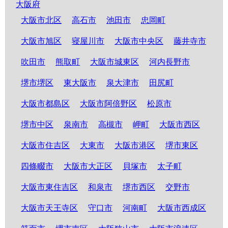
大阪府
大阪市北区
高石市
池田市
忠岡町
大阪市旭区
寝屋川市
大阪市中央区
藤井寺市
吹田市
熊取町
大阪市城東区
河内長野市
堺市堺区
東大阪市
泉大津市
田尻町
大阪市都島区
大阪市阿倍野区
松原市
堺市中区
泉南市
高槻市
岬町
大阪市西区
大阪市住吉区
大東市
大阪市港区
堺市東区
四條畷市
大阪市大正区
貝塚市
太子町
大阪市東住吉区
和泉市
堺市西区
交野市
大阪市天王寺区
守口市
河南町
大阪市西成区