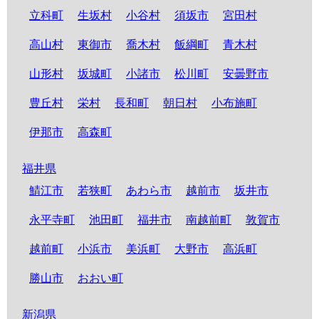
立科町
生坂村
小谷村
須坂市
宮田村
高山村
東御市
喬木村
飯綱町
青木村
山形村
坂城町
小諸市
松川町
安曇野市
豊丘村
栄村
長和町
朝日村
小布施町
伊那市
高森町
福井県
鯖江市
若狭町
あわら市
越前市
坂井市
永平寺町
池田町
福井市
南越前町
敦賀市
越前町
小浜市
美浜町
大野市
高浜町
勝山市
おおい町
新潟県