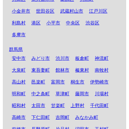
小金井市
世田谷区
武蔵村山市
江戸川区
利島村
港区
小平市
中央区
渋谷区
多摩市
群馬県
安中市
みどり市
渋川市
板倉町
神流町
大泉町
東吾妻町
館林市
榛東村
南牧村
高山村
邑楽町
富岡市
桐生市
伊勢崎市
明和町
中之条町
草津町
藤岡市
川場村
昭和村
太田市
甘楽町
上野村
千代田町
高崎市
下仁田町
吉岡町
みなかみ町