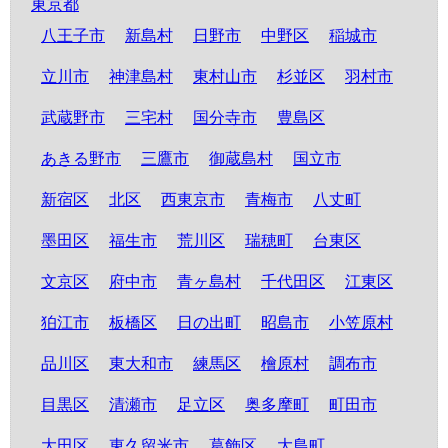
東京都
八王子市
新島村
日野市
中野区
稲城市
立川市
神津島村
東村山市
杉並区
羽村市
武蔵野市
三宅村
国分寺市
豊島区
あきる野市
三鷹市
御蔵島村
国立市
新宿区
北区
西東京市
青梅市
八丈町
墨田区
福生市
荒川区
瑞穂町
台東区
文京区
府中市
青ヶ島村
千代田区
江東区
狛江市
板橋区
日の出町
昭島市
小笠原村
品川区
東大和市
練馬区
檜原村
調布市
目黒区
清瀬市
足立区
奥多摩町
町田市
大田区
東久留米市
葛飾区
大島町