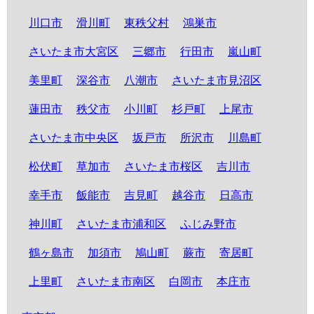
川口市
滑川町
東秩父村
鴻巣市
さいたま市大宮区
三郷市
行田市
嵐山町
美里町
深谷市
八潮市
さいたま市見沼区
蓮田市
秩父市
小川町
杉戸町
上尾市
さいたま市中央区
坂戸市
所沢市
川島町
松伏町
草加市
さいたま市桜区
吉川市
幸手市
飯能市
吉見町
越谷市
日高市
神川町
さいたま市浦和区
ふじみ野市
鶴ヶ島市
加須市
鳩山町
蕨市
寄居町
上里町
さいたま市南区
白岡市
本庄市