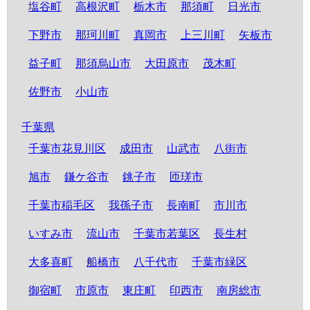
塩谷町
高根沢町
栃木市
那須町
日光市
下野市
那珂川町
真岡市
上三川町
矢板市
益子町
那須烏山市
大田原市
茂木町
佐野市
小山市
千葉県
千葉市花見川区
成田市
山武市
八街市
旭市
鎌ケ谷市
銚子市
匝瑳市
千葉市稲毛区
我孫子市
長南町
市川市
いすみ市
流山市
千葉市若葉区
長生村
大多喜町
船橋市
八千代市
千葉市緑区
御宿町
市原市
東庄町
印西市
南房総市