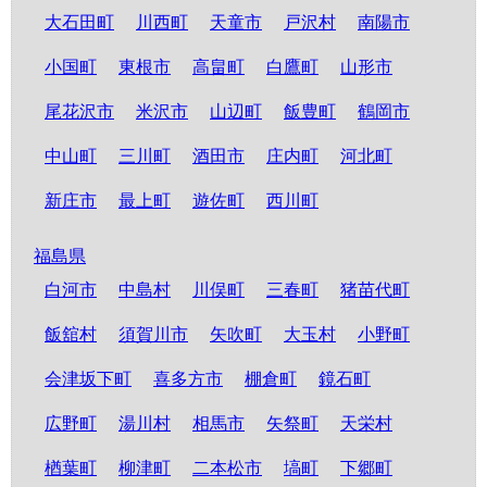
大石田町
川西町
天童市
戸沢村
南陽市
小国町
東根市
高畠町
白鷹町
山形市
尾花沢市
米沢市
山辺町
飯豊町
鶴岡市
中山町
三川町
酒田市
庄内町
河北町
新庄市
最上町
遊佐町
西川町
福島県
白河市
中島村
川俣町
三春町
猪苗代町
飯舘村
須賀川市
矢吹町
大玉村
小野町
会津坂下町
喜多方市
棚倉町
鏡石町
広野町
湯川村
相馬市
矢祭町
天栄村
楢葉町
柳津町
二本松市
塙町
下郷町