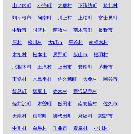
山ノ内町
小海町
大鹿村
下諏訪町
筑北村
駒ヶ根市
阿南町
川上村
上松町
富士見町
中野市
阿智村
南牧村
南木曽町
長野市
原村
松川村
大町市
平谷村
南相木村
木祖村
松本市
辰野町
飯山市
根羽村
北相木村
王滝村
上田市
箕輪町
茅野市
下條村
木島平村
佐久穂町
大桑村
岡谷市
飯島町
塩尻市
売木村
野沢温泉村
軽井沢町
木曽町
飯田市
南箕輪村
佐久市
天龍村
信濃町
御代田町
麻績村
諏訪市
中川村
白馬村
千曲市
泰阜村
小川村