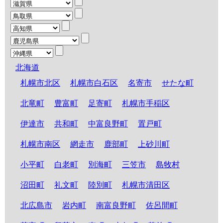
北海道
札幌市北区
札幌市白石区
名寄市
せたな町
北竜町
豊富町
足寄町
札幌市手稲区
伊達市
共和町
中富良野町
置戸町
札幌市南区
網走市
鹿部町
上砂川町
小平町
白老町
別海町
三笠市
島牧村
沼田町
礼文町
陸別町
札幌市清田区
北広島市
岩内町
南富良野町
佐呂間町