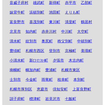
音威子府村
雄武町
新得町
赤平市
乙部町
妹背牛町
浜頓別町
池田町
えりも町
富良野市
喜茂別町
東川町
清里町
鶴居村
北見市
知内町
赤井川村
中川町
大空町
清水町
紋別市
奥尻町
秩父別町
中頓別町
豊頃町
札幌市西区
登別市
京極町
美瑛町
小清水町
新ひだか町
夕張市
木古内町
南幌町
幌加内町
豊浦町
札幌市東区
士別市
今金町
雨竜町
枝幸町
本別町
札幌市厚別区
恵庭市
倶知安町
上富良野町
訓子府町
標津町
岩見沢市
七飯町