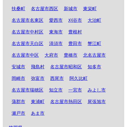
扶桑町
名古屋市西区
新城市
東栄町
名古屋市名東区
愛西市
刈谷市
大治町
名古屋市中村区
東海市
豊根村
名古屋市天白区
清須市
豊田市
蟹江町
名古屋市中区
大府市
豊橋市
北名古屋市
安城市
飛島村
名古屋市昭和区
知多市
岡崎市
弥富市
西尾市
阿久比町
名古屋市瑞穂区
知立市
一宮市
みよし市
蒲郡市
東浦町
名古屋市熱田区
尾張旭市
瀬戸市
あま市