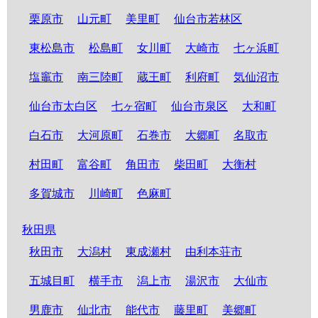
栗原市
山元町
美里町
仙台市若林区
東松島市
松島町
女川町
大崎市
七ヶ浜町
塩竈市
南三陸町
蔵王町
利府町
気仙沼市
仙台市太白区
七ヶ宿町
仙台市泉区
大和町
白石市
大河原町
石巻市
大郷町
名取市
村田町
富谷町
角田市
柴田町
大衡村
多賀城市
川崎町
色麻町
秋田県
秋田市
大潟村
東成瀬村
由利本荘市
五城目町
横手市
潟上市
湯沢市
大仙市
男鹿市
仙北市
能代市
藤里町
美郷町