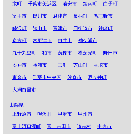
栄町
千葉市美浜区
浦安市
鋸南町
白子町
富里市
鴨川市
君津市
長柄町
習志野市
睦沢町
館山市
富津市
四街道市
神崎町
多古町
木更津市
白井市
袖ケ浦市
九十九里町
柏市
茂原市
横芝光町
野田市
松戸市
勝浦市
一宮町
芝山町
香取市
東金市
千葉市中央区
佐倉市
酒々井町
大網白里市
山梨県
上野原市
鳴沢村
甲府市
甲州市
富士河口湖町
富士吉田市
道志村
中央市