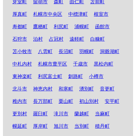
芽室町
留萌市
森町
由仁町
苫前町
厚真町
札幌市中央区
中標津町
根室市
寿都町
鷹栖町
利尻町
浦幌町
函館市
石狩市
泊村
占冠村
遠軽町
白糠町
苫小牧市
八雲町
長沼町
羽幌町
洞爺湖町
中札内村
札幌市豊平区
千歳市
黒松内町
東神楽町
利尻富士町
釧路町
小樽市
北斗市
神恵内村
和寒町
湧別町
音更町
稚内市
長万部町
栗山町
初山別村
安平町
更別村
羅臼町
滝川市
蘭越町
当麻町
幌延町
厚岸町
旭川市
当別町
積丹町