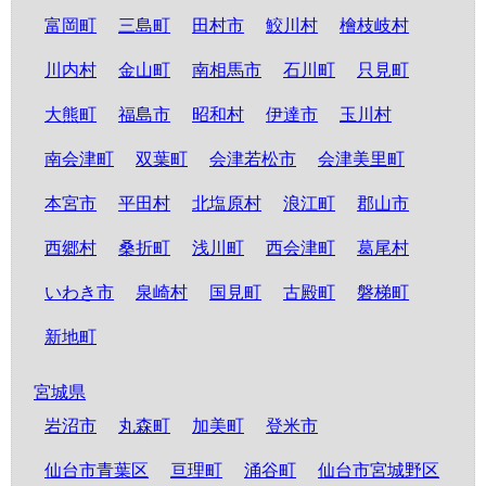
富岡町
三島町
田村市
鮫川村
檜枝岐村
川内村
金山町
南相馬市
石川町
只見町
大熊町
福島市
昭和村
伊達市
玉川村
南会津町
双葉町
会津若松市
会津美里町
本宮市
平田村
北塩原村
浪江町
郡山市
西郷村
桑折町
浅川町
西会津町
葛尾村
いわき市
泉崎村
国見町
古殿町
磐梯町
新地町
宮城県
岩沼市
丸森町
加美町
登米市
仙台市青葉区
亘理町
涌谷町
仙台市宮城野区