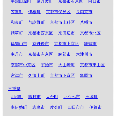
宇治田原町
京丹波町
京都市右京区
向日市
笠置町
伊根町
京都市伏見区
長岡京市
和束町
与謝野町
京都市山科区
八幡市
精華町
京都市西京区
京田辺市
京都市北区
福知山市
京丹後市
京都市上京区
舞鶴市
南丹市
京都市左京区
綾部市
木津川市
京都市中京区
宇治市
大山崎町
京都市東山区
宮津市
久御山町
京都市下京区
亀岡市
三重県
明和町
熊野市
大台町
いなべ市
玉城町
南伊勢町
志摩市
度会町
四日市市
伊賀市