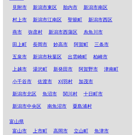
見附市
新潟市東区
胎内市
新潟市南区
村上市
新潟市江南区
聖籠町
新潟市西区
燕市
弥彦村
新潟市西蒲区
糸魚川市
田上町
長岡市
妙高市
阿賀町
三条市
五泉市
新潟市秋葉区
出雲崎町
柏崎市
上越市
湯沢町
新発田市
阿賀野市
津南町
小千谷市
佐渡市
刈羽村
加茂市
新潟市北区
魚沼市
関川村
十日町市
新潟市中央区
南魚沼市
粟島浦村
富山県
富山市
上市町
高岡市
立山町
魚津市