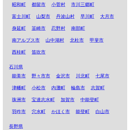
昭和町
都留市
小菅村
市川三郷町
富士川町
山梨市
丹波山村
早川町
大月市
身延町
韮崎市
忍野村
南部町
南アルプス市
山中湖村
北杜市
甲斐市
西桂町
笛吹市
石川県
能美市
野々市市
金沢市
川北町
七尾市
津幡町
小松市
内灘町
輪島市
志賀町
珠洲市
宝達志水町
加賀市
中能登町
羽咋市
穴水町
かほく市
能登町
白山市
長野県