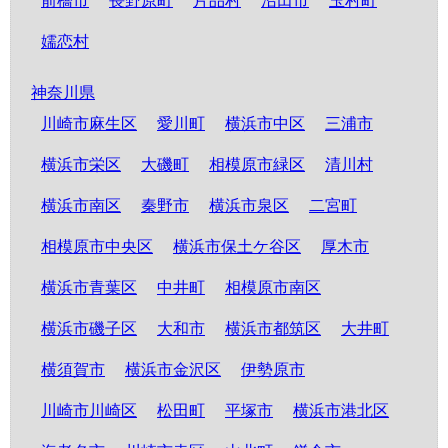
前橋市
長野原町
片品村
沼田市
玉村町
嬬恋村
神奈川県
川崎市麻生区
愛川町
横浜市中区
三浦市
横浜市栄区
大磯町
相模原市緑区
清川村
横浜市南区
秦野市
横浜市泉区
二宮町
相模原市中央区
横浜市保土ケ谷区
厚木市
横浜市青葉区
中井町
相模原市南区
横浜市磯子区
大和市
横浜市都筑区
大井町
横須賀市
横浜市金沢区
伊勢原市
川崎市川崎区
松田町
平塚市
横浜市港北区