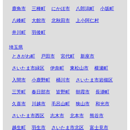
鹿角市
三種町
にかほ市
八郎潟町
小坂町
八峰町
大館市
北秋田市
上小阿仁村
井川町
羽後町
埼玉県
ときがわ町
戸田市
宮代町
新座市
さいたま市緑区
伊奈町
東松山市
横瀬町
入間市
小鹿野町
桶川市
さいたま市岩槻区
三芳町
春日部市
皆野町
朝霞市
長瀞町
久喜市
川越市
毛呂山町
狭山市
和光市
さいたま市西区
志木市
北本市
熊谷市
越生町
羽生市
さいたま市北区
富士見市