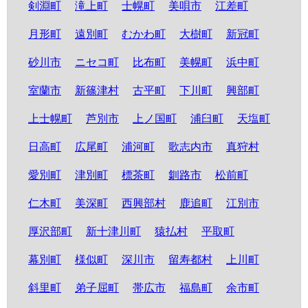
剣淵町
滝上町
士幌町
美唄市
江差町
月形町
遠別町
むかわ町
大樹町
新冠町
砂川市
ニセコ町
比布町
美幌町
浜中町
室蘭市
新篠津村
古平町
下川町
興部町
上士幌町
芦別市
上ノ国町
浦臼町
天塩町
日高町
広尾町
浦河町
歌志内市
真狩村
愛別町
津別町
標茶町
釧路市
松前町
仁木町
美深町
西興部村
鹿追町
江別市
厚沢部町
新十津川町
猿払村
平取町
幕別町
様似町
深川市
留寿都村
上川町
斜里町
弟子屈町
帯広市
福島町
余市町