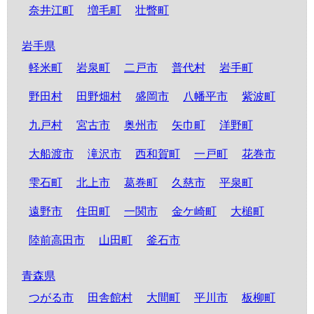
奈井江町
増毛町
壮瞥町
岩手県
軽米町
岩泉町
二戸市
普代村
岩手町
野田村
田野畑村
盛岡市
八幡平市
紫波町
九戸村
宮古市
奥州市
矢巾町
洋野町
大船渡市
滝沢市
西和賀町
一戸町
花巻市
雫石町
北上市
葛巻町
久慈市
平泉町
遠野市
住田町
一関市
金ケ崎町
大槌町
陸前高田市
山田町
釜石市
青森県
つがる市
田舎館村
大間町
平川市
板柳町