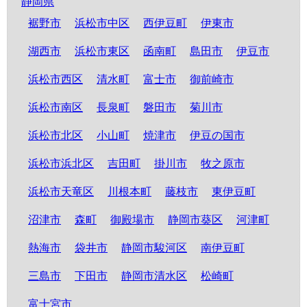
静岡県
裾野市
浜松市中区
西伊豆町
伊東市
湖西市
浜松市東区
函南町
島田市
伊豆市
浜松市西区
清水町
富士市
御前崎市
浜松市南区
長泉町
磐田市
菊川市
浜松市北区
小山町
焼津市
伊豆の国市
浜松市浜北区
吉田町
掛川市
牧之原市
浜松市天竜区
川根本町
藤枝市
東伊豆町
沼津市
森町
御殿場市
静岡市葵区
河津町
熱海市
袋井市
静岡市駿河区
南伊豆町
三島市
下田市
静岡市清水区
松崎町
富士宮市