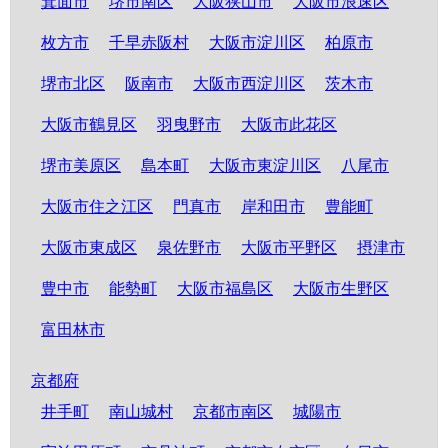
箕面市
堺市南区
大阪狭山市
大阪市浪速区
枚方市
千早赤阪村
大阪市淀川区
柏原市
堺市北区
阪南市
大阪市西淀川区
茨木市
大阪市鶴見区
羽曳野市
大阪市此花区
堺市美原区
島本町
大阪市東淀川区
八尾市
大阪市住之江区
門真市
岸和田市
豊能町
大阪市東成区
泉佐野市
大阪市平野区
摂津市
豊中市
能勢町
大阪市福島区
大阪市生野区
富田林市
京都府
井手町
南山城村
京都市南区
城陽市