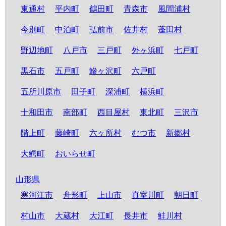
東通村
平内町
鶴田町
青森市
風間浦村
今別町
中泊町
弘前市
佐井村
蓬田村
野辺地町
八戸市
三戸町
外ヶ浜町
七戸町
黒石市
五戸町
鰺ヶ沢町
六戸町
五所川原市
田子町
深浦町
横浜町
十和田市
南部町
西目屋村
東北町
三沢市
階上町
藤崎町
六ヶ所村
むつ市
新郷村
大鰐町
おいらせ町
山形県
寒河江市
舟形町
上山市
真室川町
朝日町
村山市
大蔵村
大江町
長井市
鮭川村