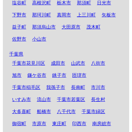
塩谷町
高根沢町
栃木市
那須町
日光市
下野市
那珂川町
真岡市
上三川町
矢板市
益子町
那須烏山市
大田原市
茂木町
佐野市
小山市
千葉県
千葉市花見川区
成田市
山武市
八街市
旭市
鎌ケ谷市
銚子市
匝瑳市
千葉市稲毛区
我孫子市
長南町
市川市
いすみ市
流山市
千葉市若葉区
長生村
大多喜町
船橋市
八千代市
千葉市緑区
御宿町
市原市
東庄町
印西市
南房総市