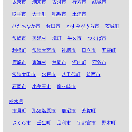
坂東市
潮来市
古河市
行方市
結城市
取手市
大子町
稲敷市
土浦市
ひたちなか市
鉾田市
かすみがうら市
茨城町
常総市
美浦村
境町
牛久市
つくば市
利根町
常陸大宮市
神栖市
日立市
五霞町
鹿嶋市
東海村
笠間市
河内町
守谷市
常陸太田市
水戸市
八千代町
筑西市
石岡市
小美玉市
龍ケ崎市
栃木県
市貝町
那須塩原市
鹿沼市
芳賀町
さくら市
壬生町
足利市
宇都宮市
野木町