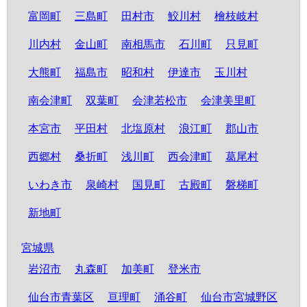
富岡町
三島町
田村市
鮫川村
檜枝岐村
川内村
金山町
南相馬市
石川町
只見町
大熊町
福島市
昭和村
伊達市
玉川村
南会津町
双葉町
会津若松市
会津美里町
本宮市
平田村
北塩原村
浪江町
郡山市
西郷村
桑折町
浅川町
西会津町
葛尾村
いわき市
泉崎村
国見町
古殿町
磐梯町
新地町
宮城県
岩沼市
丸森町
加美町
登米市
仙台市青葉区
亘理町
涌谷町
仙台市宮城野区