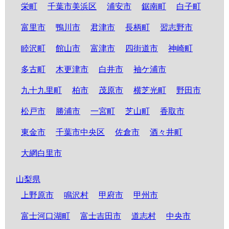
栄町
千葉市美浜区
浦安市
鋸南町
白子町
富里市
鴨川市
君津市
長柄町
習志野市
睦沢町
館山市
富津市
四街道市
神崎町
多古町
木更津市
白井市
袖ケ浦市
九十九里町
柏市
茂原市
横芝光町
野田市
松戸市
勝浦市
一宮町
芝山町
香取市
東金市
千葉市中央区
佐倉市
酒々井町
大網白里市
山梨県
上野原市
鳴沢村
甲府市
甲州市
富士河口湖町
富士吉田市
道志村
中央市