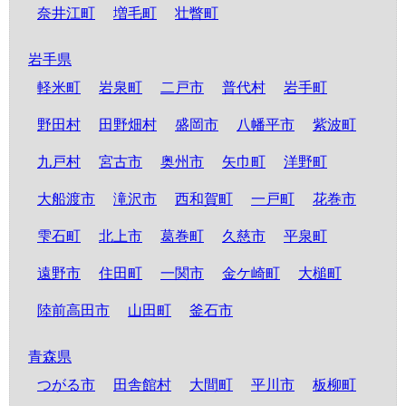
奈井江町
増毛町
壮瞥町
岩手県
軽米町
岩泉町
二戸市
普代村
岩手町
野田村
田野畑村
盛岡市
八幡平市
紫波町
九戸村
宮古市
奥州市
矢巾町
洋野町
大船渡市
滝沢市
西和賀町
一戸町
花巻市
雫石町
北上市
葛巻町
久慈市
平泉町
遠野市
住田町
一関市
金ケ崎町
大槌町
陸前高田市
山田町
釜石市
青森県
つがる市
田舎館村
大間町
平川市
板柳町