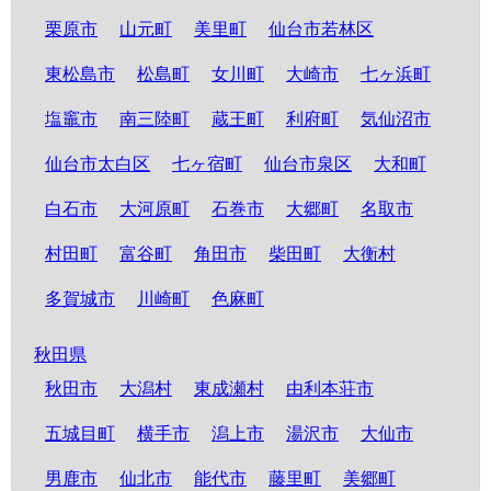
栗原市
山元町
美里町
仙台市若林区
東松島市
松島町
女川町
大崎市
七ヶ浜町
塩竈市
南三陸町
蔵王町
利府町
気仙沼市
仙台市太白区
七ヶ宿町
仙台市泉区
大和町
白石市
大河原町
石巻市
大郷町
名取市
村田町
富谷町
角田市
柴田町
大衡村
多賀城市
川崎町
色麻町
秋田県
秋田市
大潟村
東成瀬村
由利本荘市
五城目町
横手市
潟上市
湯沢市
大仙市
男鹿市
仙北市
能代市
藤里町
美郷町