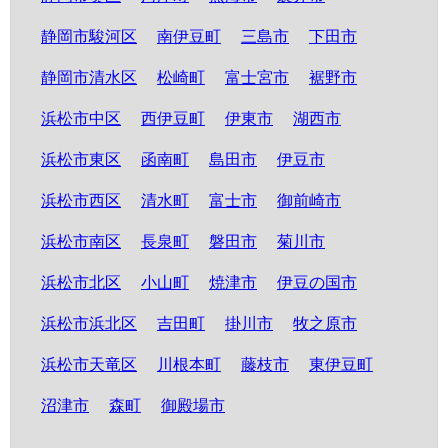
静岡市駿河区
南伊豆町
三島市
下田市
静岡市清水区
松崎町
富士宮市
裾野市
浜松市中区
西伊豆町
伊東市
湖西市
浜松市東区
函南町
島田市
伊豆市
浜松市西区
清水町
富士市
御前崎市
浜松市南区
長泉町
磐田市
菊川市
浜松市北区
小山町
焼津市
伊豆の国市
浜松市浜北区
吉田町
掛川市
牧之原市
浜松市天竜区
川根本町
藤枝市
東伊豆町
沼津市
森町
御殿場市