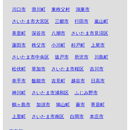
川口市
滑川町
東秩父村
鴻巣市
さいたま市大宮区
三郷市
行田市
嵐山町
美里町
深谷市
八潮市
さいたま市見沼区
蓮田市
秩父市
小川町
杉戸町
上尾市
さいたま市中央区
坂戸市
所沢市
川島町
松伏町
草加市
さいたま市桜区
吉川市
幸手市
飯能市
吉見町
越谷市
日高市
神川町
さいたま市浦和区
ふじみ野市
鶴ヶ島市
加須市
鳩山町
蕨市
寄居町
上里町
さいたま市南区
白岡市
本庄市