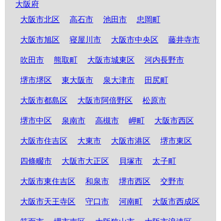
大阪府
大阪市北区
高石市
池田市
忠岡町
大阪市旭区
寝屋川市
大阪市中央区
藤井寺市
吹田市
熊取町
大阪市城東区
河内長野市
堺市堺区
東大阪市
泉大津市
田尻町
大阪市都島区
大阪市阿倍野区
松原市
堺市中区
泉南市
高槻市
岬町
大阪市西区
大阪市住吉区
大東市
大阪市港区
堺市東区
四條畷市
大阪市大正区
貝塚市
太子町
大阪市東住吉区
和泉市
堺市西区
交野市
大阪市天王寺区
守口市
河南町
大阪市西成区