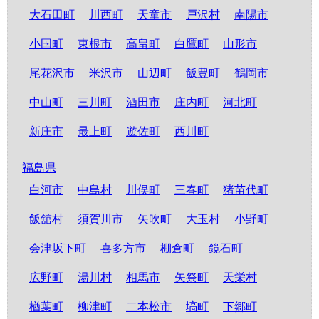
大石田町
川西町
天童市
戸沢村
南陽市
小国町
東根市
高畠町
白鷹町
山形市
尾花沢市
米沢市
山辺町
飯豊町
鶴岡市
中山町
三川町
酒田市
庄内町
河北町
新庄市
最上町
遊佐町
西川町
福島県
白河市
中島村
川俣町
三春町
猪苗代町
飯舘村
須賀川市
矢吹町
大玉村
小野町
会津坂下町
喜多方市
棚倉町
鏡石町
広野町
湯川村
相馬市
矢祭町
天栄村
楢葉町
柳津町
二本松市
塙町
下郷町