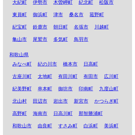
大紀町
伊勢市
木曽岬町
紀北町
松阪市
東員町
御浜町
津市
桑名市
菰野町
紀宝町
鈴鹿市
朝日町
名張市
川越町
亀山市
尾鷲市
多気町
鳥羽市
和歌山県
みなべ町
紀の川市
橋本市
日高町
古座川町
太地町
有田川町
有田市
広川町
紀美野町
串本町
御坊市
印南町
九度山町
北山村
田辺市
岩出市
新宮市
かつらぎ町
高野町
海南市
日高川町
那智勝浦町
和歌山市
由良町
すさみ町
白浜町
美浜町