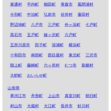
東通村
平内町
鶴田町
青森市
風間浦村
今別町
中泊町
弘前市
佐井村
蓬田村
野辺地町
八戸市
三戸町
外ヶ浜町
七戸町
黒石市
五戸町
鰺ヶ沢町
六戸町
五所川原市
田子町
深浦町
横浜町
十和田市
南部町
西目屋村
東北町
三沢市
階上町
藤崎町
六ヶ所村
むつ市
新郷村
大鰐町
おいらせ町
山形県
寒河江市
舟形町
上山市
真室川町
朝日町
村山市
大蔵村
大江町
長井市
鮭川村