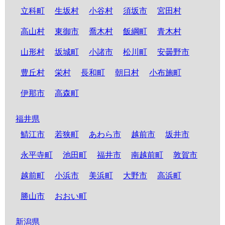
立科町
生坂村
小谷村
須坂市
宮田村
高山村
東御市
喬木村
飯綱町
青木村
山形村
坂城町
小諸市
松川町
安曇野市
豊丘村
栄村
長和町
朝日村
小布施町
伊那市
高森町
福井県
鯖江市
若狭町
あわら市
越前市
坂井市
永平寺町
池田町
福井市
南越前町
敦賀市
越前町
小浜市
美浜町
大野市
高浜町
勝山市
おおい町
新潟県