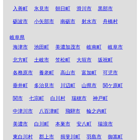
入善町
氷見市
朝日町
滑川市
黒部市
砺波市
小矢部市
南砺市
射水市
舟橋村
岐阜県
海津市
池田町
美濃加茂市
岐南町
岐阜市
北方町
土岐市
笠松町
大垣市
坂祝町
各務原市
養老町
高山市
富加町
可児市
垂井町
多治見市
川辺町
山県市
関ケ原町
関市
七宗町
白川村
瑞穂市
神戸町
中津川市
八百津町
飛騨市
輪之内町
美濃市
白川町
本巣市
安八町
瑞浪市
東白川村
郡上市
揖斐川町
羽島市
御嵩町