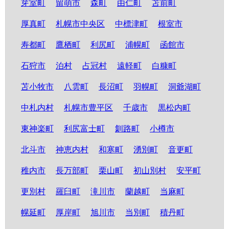
芽室町
留萌市
森町
由仁町
苫前町
厚真町
札幌市中央区
中標津町
根室市
寿都町
鷹栖町
利尻町
浦幌町
函館市
石狩市
泊村
占冠村
遠軽町
白糠町
苫小牧市
八雲町
長沼町
羽幌町
洞爺湖町
中札内村
札幌市豊平区
千歳市
黒松内町
東神楽町
利尻富士町
釧路町
小樽市
北斗市
神恵内村
和寒町
湧別町
音更町
稚内市
長万部町
栗山町
初山別村
安平町
更別村
羅臼町
滝川市
蘭越町
当麻町
幌延町
厚岸町
旭川市
当別町
積丹町