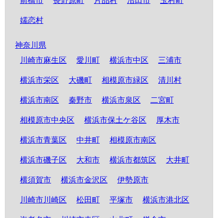
前橋市
長野原町
片品村
沼田市
玉村町
嬬恋村
神奈川県
川崎市麻生区
愛川町
横浜市中区
三浦市
横浜市栄区
大磯町
相模原市緑区
清川村
横浜市南区
秦野市
横浜市泉区
二宮町
相模原市中央区
横浜市保土ケ谷区
厚木市
横浜市青葉区
中井町
相模原市南区
横浜市磯子区
大和市
横浜市都筑区
大井町
横須賀市
横浜市金沢区
伊勢原市
川崎市川崎区
松田町
平塚市
横浜市港北区