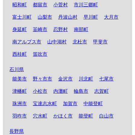
昭和町
都留市
小菅村
市川三郷町
富士川町
山梨市
丹波山村
早川町
大月市
身延町
韮崎市
忍野村
南部町
南アルプス市
山中湖村
北杜市
甲斐市
西桂町
笛吹市
石川県
能美市
野々市市
金沢市
川北町
七尾市
津幡町
小松市
内灘町
輪島市
志賀町
珠洲市
宝達志水町
加賀市
中能登町
羽咋市
穴水町
かほく市
能登町
白山市
長野県