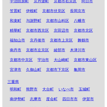
宇治田原町
京丹波町
京都市右京区
向日市
笠置町
伊根町
京都市伏見区
長岡京市
和束町
与謝野町
京都市山科区
八幡市
精華町
京都市西京区
京田辺市
京都市北区
福知山市
京丹後市
京都市上京区
舞鶴市
南丹市
京都市左京区
綾部市
木津川市
京都市中京区
宇治市
大山崎町
京都市東山区
宮津市
久御山町
京都市下京区
亀岡市
三重県
明和町
熊野市
大台町
いなべ市
玉城町
南伊勢町
志摩市
度会町
四日市市
伊賀市