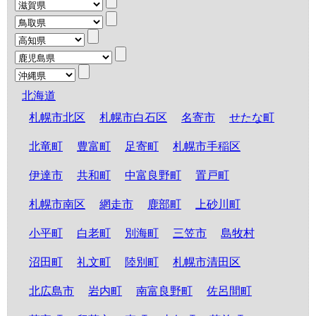
北海道
札幌市北区
札幌市白石区
名寄市
せたな町
北竜町
豊富町
足寄町
札幌市手稲区
伊達市
共和町
中富良野町
置戸町
札幌市南区
網走市
鹿部町
上砂川町
小平町
白老町
別海町
三笠市
島牧村
沼田町
礼文町
陸別町
札幌市清田区
北広島市
岩内町
南富良野町
佐呂間町