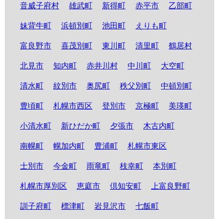
音威子府村
雄武町
新得町
赤平市
乙部町
妹背牛町
浜頓別町
池田町
えりも町
富良野市
喜茂別町
東川町
清里町
鶴居村
北見市
知内町
赤井川村
中川町
大空町
清水町
紋別市
奥尻町
秩父別町
中頓別町
豊頃町
札幌市西区
登別市
京極町
美瑛町
小清水町
新ひだか町
夕張市
木古内町
南幌町
幌加内町
豊浦町
札幌市東区
士別市
今金町
雨竜町
枝幸町
本別町
札幌市厚別区
恵庭市
倶知安町
上富良野町
訓子府町
標津町
岩見沢市
七飯町