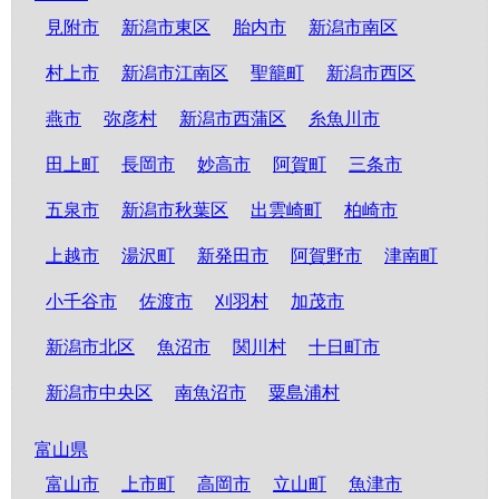
見附市
新潟市東区
胎内市
新潟市南区
村上市
新潟市江南区
聖籠町
新潟市西区
燕市
弥彦村
新潟市西蒲区
糸魚川市
田上町
長岡市
妙高市
阿賀町
三条市
五泉市
新潟市秋葉区
出雲崎町
柏崎市
上越市
湯沢町
新発田市
阿賀野市
津南町
小千谷市
佐渡市
刈羽村
加茂市
新潟市北区
魚沼市
関川村
十日町市
新潟市中央区
南魚沼市
粟島浦村
富山県
富山市
上市町
高岡市
立山町
魚津市