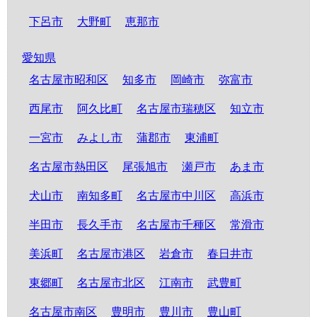
下呂市
大野町
恵那市
愛知県
名古屋市昭和区
知多市
岡崎市
弥富市
西尾市
阿久比町
名古屋市瑞穂区
知立市
一宮市
みよし市
蒲郡市
東浦町
名古屋市熱田区
尾張旭市
瀬戸市
あま市
犬山市
南知多町
名古屋市中川区
高浜市
半田市
長久手市
名古屋市千種区
常滑市
美浜町
名古屋市港区
岩倉市
春日井市
東郷町
名古屋市北区
江南市
武豊町
名古屋市南区
豊明市
豊川市
豊山町