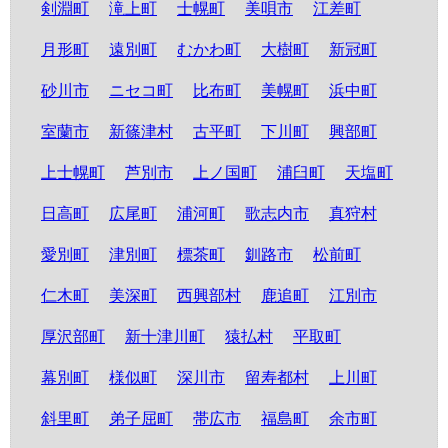
剣淵町
滝上町
士幌町
美唄市
江差町
月形町
遠別町
むかわ町
大樹町
新冠町
砂川市
ニセコ町
比布町
美幌町
浜中町
室蘭市
新篠津村
古平町
下川町
興部町
上士幌町
芦別市
上ノ国町
浦臼町
天塩町
日高町
広尾町
浦河町
歌志内市
真狩村
愛別町
津別町
標茶町
釧路市
松前町
仁木町
美深町
西興部村
鹿追町
江別市
厚沢部町
新十津川町
猿払村
平取町
幕別町
様似町
深川市
留寿都村
上川町
斜里町
弟子屈町
帯広市
福島町
余市町