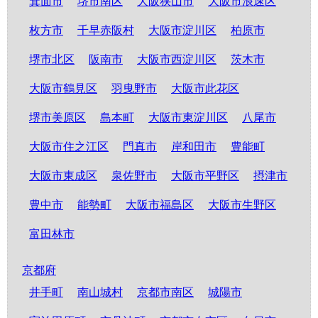
箕面市
堺市南区
大阪狭山市
大阪市浪速区
枚方市
千早赤阪村
大阪市淀川区
柏原市
堺市北区
阪南市
大阪市西淀川区
茨木市
大阪市鶴見区
羽曳野市
大阪市此花区
堺市美原区
島本町
大阪市東淀川区
八尾市
大阪市住之江区
門真市
岸和田市
豊能町
大阪市東成区
泉佐野市
大阪市平野区
摂津市
豊中市
能勢町
大阪市福島区
大阪市生野区
富田林市
京都府
井手町
南山城村
京都市南区
城陽市