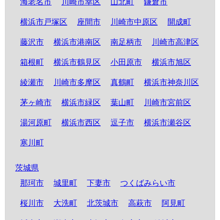
海老名市
川崎市幸区
山北町
鎌倉市
横浜市戸塚区
座間市
川崎市中原区
開成町
藤沢市
横浜市港南区
南足柄市
川崎市高津区
箱根町
横浜市鶴見区
小田原市
横浜市旭区
綾瀬市
川崎市多摩区
真鶴町
横浜市神奈川区
茅ヶ崎市
横浜市緑区
葉山町
川崎市宮前区
湯河原町
横浜市西区
逗子市
横浜市瀬谷区
寒川町
茨城県
那珂市
城里町
下妻市
つくばみらい市
桜川市
大洗町
北茨城市
高萩市
阿見町