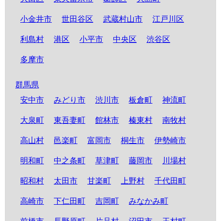
小金井市
世田谷区
武蔵村山市
江戸川区
利島村
港区
小平市
中央区
渋谷区
多摩市
群馬県
安中市
みどり市
渋川市
板倉町
神流町
大泉町
東吾妻町
館林市
榛東村
南牧村
高山村
邑楽町
富岡市
桐生市
伊勢崎市
明和町
中之条町
草津町
藤岡市
川場村
昭和村
太田市
甘楽町
上野村
千代田町
高崎市
下仁田町
吉岡町
みなかみ町