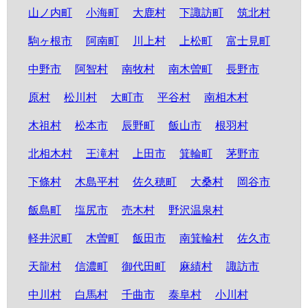
山ノ内町
小海町
大鹿村
下諏訪町
筑北村
駒ヶ根市
阿南町
川上村
上松町
富士見町
中野市
阿智村
南牧村
南木曽町
長野市
原村
松川村
大町市
平谷村
南相木村
木祖村
松本市
辰野町
飯山市
根羽村
北相木村
王滝村
上田市
箕輪町
茅野市
下條村
木島平村
佐久穂町
大桑村
岡谷市
飯島町
塩尻市
売木村
野沢温泉村
軽井沢町
木曽町
飯田市
南箕輪村
佐久市
天龍村
信濃町
御代田町
麻績村
諏訪市
中川村
白馬村
千曲市
泰阜村
小川村