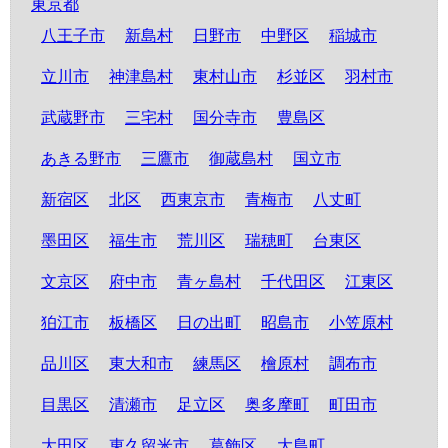
東京都
八王子市
新島村
日野市
中野区
稲城市
立川市
神津島村
東村山市
杉並区
羽村市
武蔵野市
三宅村
国分寺市
豊島区
あきる野市
三鷹市
御蔵島村
国立市
新宿区
北区
西東京市
青梅市
八丈町
墨田区
福生市
荒川区
瑞穂町
台東区
文京区
府中市
青ヶ島村
千代田区
江東区
狛江市
板橋区
日の出町
昭島市
小笠原村
品川区
東大和市
練馬区
檜原村
調布市
目黒区
清瀬市
足立区
奥多摩町
町田市
大田区
東久留米市
葛飾区
大島町