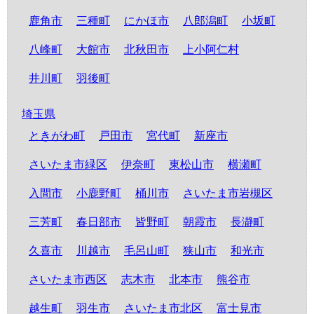
鹿角市
三種町
にかほ市
八郎潟町
小坂町
八峰町
大館市
北秋田市
上小阿仁村
井川町
羽後町
埼玉県
ときがわ町
戸田市
宮代町
新座市
さいたま市緑区
伊奈町
東松山市
横瀬町
入間市
小鹿野町
桶川市
さいたま市岩槻区
三芳町
春日部市
皆野町
朝霞市
長瀞町
久喜市
川越市
毛呂山町
狭山市
和光市
さいたま市西区
志木市
北本市
熊谷市
越生町
羽生市
さいたま市北区
富士見市