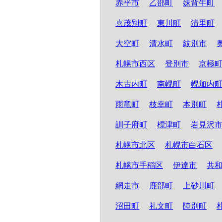
赤平市
乙部町
妹背牛町
喜茂別町
東川町
清里町
大空町
清水町
紋別市
札幌市西区
登別市
京極
木古内町
南幌町
幌加内
雨竜町
枝幸町
本別町
訓子府町
標津町
岩見沢
札幌市北区
札幌市白石区
札幌市手稲区
伊達市
共
網走市
鹿部町
上砂川町
沼田町
礼文町
陸別町