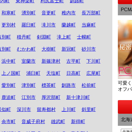
松内町
東神楽町
利尻富士町
釧路町
PCM
和寒町
湧別町
音更町
稚内市
長万部町
更別村
羅臼町
滝川市
蘭越町
当麻町
当別町
積丹町
剣淵町
滝上町
士幌町
遠別町
むかわ町
大樹町
新冠町
砂川市
浜中町
室蘭市
新篠津村
古平町
下川町
上ノ国町
浦臼町
天塩町
日高町
広尾町
可愛
愛別町
津別町
標茶町
釧路市
松前町
オフ
鹿追町
江別市
厚沢部町
新十津川町
様似町
深川市
留寿都村
上川町
斜里町
北海
余市町
音威子府村
雄武町
新得町