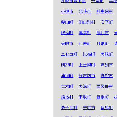
札幌市豊平区
千歳市
黒
小樽市
北斗市
神恵内村
栗山町
初山別村
安平町
幌延町
厚岸町
旭川市
美唄市
江差町
月形町
ニセコ町
比布町
美幌町
興部町
上士幌町
芦別市
浦河町
歌志内市
真狩村
仁木町
美深町
西興部村
猿払村
平取町
幕別町
弟子屈町
帯広市
福島町