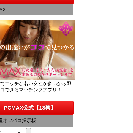
AX
くてエッチな若い女性が多いから即
パコできるマッチングアプリ！
PCMAX公式【18禁】
道オフパコ掲示板