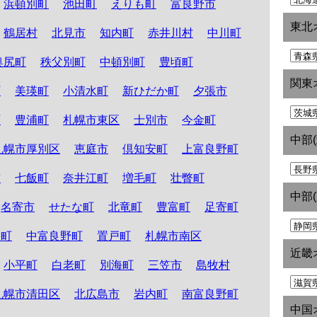
浜頓別町
池田町
えりも町
富良野市
東北
鶴居村
北見市
知内町
赤井川村
中川町
奥尻町
秩父別町
中頓別町
豊頃町
関東
町
美瑛町
小清水町
新ひだか町
夕張市
町
豊浦町
札幌市東区
士別市
今金町
中部
札幌市厚別区
恵庭市
倶知安町
上富良野町
市
七飯町
奈井江町
増毛町
壮瞥町
中部
名寄市
せたな町
北竜町
豊富町
足寄町
和町
中富良野町
置戸町
札幌市南区
近畿
小平町
白老町
別海町
三笠市
島牧村
札幌市清田区
北広島市
岩内町
南富良野町
中国