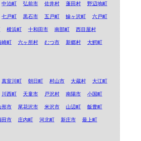
中泊町
弘前市
佐井村
蓬田村
野辺地町
七戸町
黒石市
五戸町
鰺ヶ沢町
六戸町
町
横浜町
十和田市
南部町
西目屋村
藤崎町
六ヶ所村
むつ市
新郷村
大鰐町
真室川町
朝日町
村山市
大蔵村
大江町
川西町
天童市
戸沢村
南陽市
小国町
山形市
尾花沢市
米沢市
山辺町
飯豊町
酒田市
庄内町
河北町
新庄市
最上町