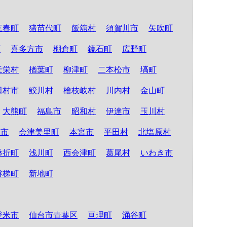
三春町
猪苗代町
飯舘村
須賀川市
矢吹町
町
喜多方市
棚倉町
鏡石町
広野町
天栄村
楢葉町
柳津町
二本松市
塙町
田村市
鮫川村
檜枝岐村
川内村
金山町
大熊町
福島市
昭和村
伊達市
玉川村
松市
会津美里町
本宮市
平田村
北塩原村
桑折町
浅川町
西会津町
葛尾村
いわき市
磐梯町
新地町
登米市
仙台市青葉区
亘理町
涌谷町