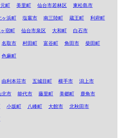
山元町
美里町
仙台市若林区
東松島市
七ヶ浜町
塩竈市
南三陸町
蔵王町
利府町
七ヶ宿町
仙台市泉区
大和町
白石市
名取市
村田町
富谷町
角田市
柴田町
色麻町
由利本荘市
五城目町
横手市
潟上市
仙北市
能代市
藤里町
美郷町
鹿角市
町
小坂町
八峰町
大館市
北秋田市
町