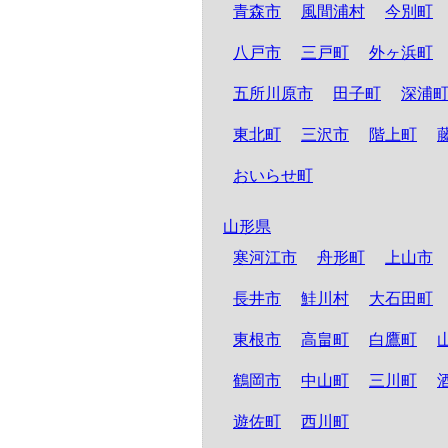
青森市
風間浦村
今別町
八戸市
三戸町
外ヶ浜町
五所川原市
田子町
深浦
東北町
三沢市
階上町
おいらせ町
山形県
寒河江市
舟形町
上山市
長井市
鮭川村
大石田町
東根市
高畠町
白鷹町
鶴岡市
中山町
三川町
遊佐町
西川町