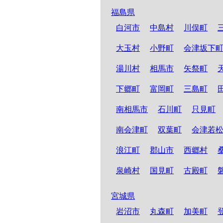
福島県
白河市
中島村
川俣町
大玉村
小野町
会津坂下
湯川村
相馬市
矢祭町
下郷町
富岡町
三島町
南相馬市
石川町
只見町
南会津町
双葉町
会津若
浪江町
郡山市
西郷村
泉崎村
国見町
古殿町
宮城県
岩沼市
丸森町
加美町