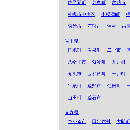
佐呂間町
芽室町
留萌市
札幌市中央区
中標津町
函館市
石狩市
泊村
占
岩手県
軽米町
岩泉町
二戸市
八幡平市
紫波町
九戸村
滝沢市
西和賀町
一戸町
平泉町
遠野市
住田町
山田町
釜石市
青森県
つがる市
田舎館村
大間