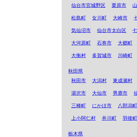
仙台市宮城野区
栗原市
松島町
女川町
大崎市
気仙沼市
仙台市太白区
大河原町
石巻市
大郷町
大衡村
多賀城市
川崎町
秋田県
秋田市
大潟村
東成瀬村
湯沢市
大仙市
男鹿市
三種町
にかほ市
八郎潟
上小阿仁村
井川町
羽後
栃木県