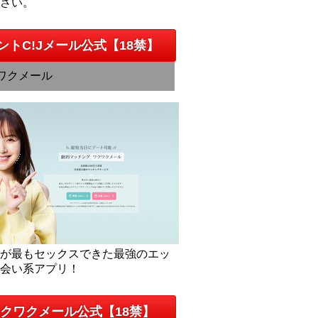
下さい。
ントC!Jメール公式【18禁】
ワクメール
人が最もセックスできた最強のエッ
出会い系アプリ！
クワクメール公式【18禁】