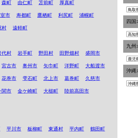
森町
由仁町
苫前町
厚真町
根室市
寿都町
鷹栖町
利尻町
浦幌町
四国
冠村
遠軽町
九州
普代村
岩手町
野田村
田野畑村
盛岡市
宮古市
奥州市
矢巾町
洋野町
大船渡市
沖縄
花巻市
雫石町
北上市
葛巻町
久慈市
一関市
金ケ崎町
大槌町
陸前高田市
町
平川市
板柳町
東通村
平内町
鶴田町