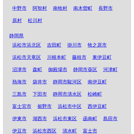
中野市
阿智村
南牧村
南木曽町
長野市
原村
松川村
静岡県
浜松市浜北区
吉田町
掛川市
牧之原市
浜松市天竜区
川根本町
藤枝市
東伊豆町
沼津市
森町
御殿場市
静岡市葵区
河津町
熱海市
袋井市
静岡市駿河区
南伊豆町
三島市
下田市
静岡市清水区
松崎町
富士宮市
裾野市
浜松市中区
西伊豆町
伊東市
湖西市
浜松市東区
函南町
島田市
伊豆市
浜松市西区
清水町
富士市