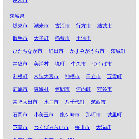
厚木市
茨城県
坂東市
潮来市
古河市
行方市
結城市
取手市
大子町
稲敷市
土浦市
ひたちなか市
鉾田市
かすみがうら市
茨城町
常総市
美浦村
境町
牛久市
つくば市
利根町
常陸大宮市
神栖市
日立市
五霞町
鹿嶋市
東海村
笠間市
河内町
守谷市
常陸太田市
水戸市
八千代町
筑西市
石岡市
小美玉市
龍ケ崎市
那珂市
城里町
下妻市
つくばみらい市
桜川市
大洗町