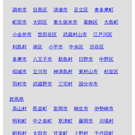
調布市
目黒区
清瀬市
足立区
奥多摩町
町田市
大田区
東久留米市
葛飾区
大島町
小金井市
世田谷区
武蔵村山市
江戸川区
利島村
港区
小平市
中央区
渋谷区
多摩市
八王子市
新島村
日野市
中野区
稲城市
立川市
神津島村
東村山市
杉並区
羽村市
武蔵野市
三宅村
国分寺市
群馬県
高山村
邑楽町
富岡市
桐生市
伊勢崎市
明和町
中之条町
草津町
藤岡市
川場村
昭和村
太田市
甘楽町
上野村
千代田町