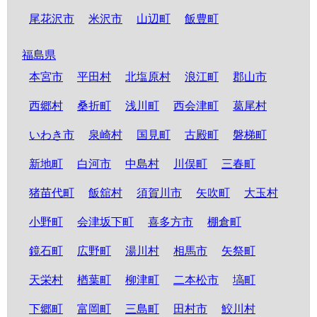
尾花沢市
米沢市
山辺町
飯豊町
福島県
本宮市
平田村
北塩原村
浪江町
郡山市
西郷村
桑折町
浅川町
西会津町
葛尾村
いわき市
泉崎村
国見町
古殿町
磐梯町
新地町
白河市
中島村
川俣町
三春町
猪苗代町
飯舘村
須賀川市
矢吹町
大玉村
小野町
会津坂下町
喜多方市
棚倉町
鏡石町
広野町
湯川村
相馬市
矢祭町
天栄村
楢葉町
柳津町
二本松市
塙町
下郷町
富岡町
三島町
田村市
鮫川村