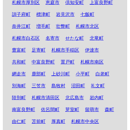
札幌市厚別区
恵庭市
倶知安町
上富良野町
訓子府町
標津町
岩見沢市
七飯町
奈井江町
増毛町
壮瞥町
札幌市北区
札幌市白石区
名寄市
せたな町
北竜町
豊富町
足寄町
札幌市手稲区
伊達市
共和町
中富良野町
置戸町
札幌市南区
網走市
鹿部町
上砂川町
小平町
白老町
別海町
三笠市
島牧村
沼田町
礼文町
陸別町
札幌市清田区
北広島市
岩内町
南富良野町
佐呂間町
芽室町
留萌市
森町
由仁町
苫前町
厚真町
札幌市中央区