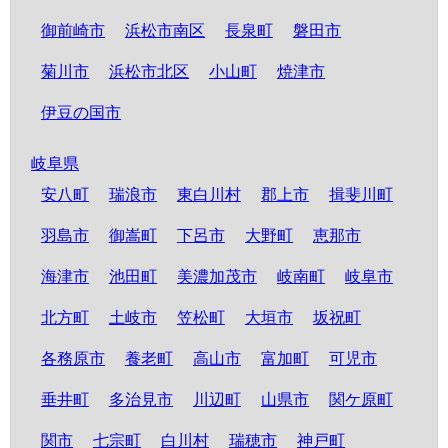
御前崎市
浜松市南区
長泉町
磐田市
菊川市
浜松市北区
小山町
焼津市
伊豆の国市
岐阜県
安八町
瑞浪市
東白川村
郡上市
揖斐川町
羽島市
御嵩町
下呂市
大野町
恵那市
海津市
池田町
美濃加茂市
岐南町
岐阜市
北方町
土岐市
笠松町
大垣市
坂祝町
各務原市
養老町
高山市
富加町
可児市
垂井町
多治見市
川辺町
山県市
関ケ原町
関市
七宗町
白川村
瑞穂市
神戸町