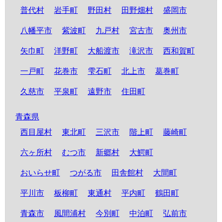
普代村
岩手町
野田村
田野畑村
盛岡市
八幡平市
紫波町
九戸村
宮古市
奥州市
矢巾町
洋野町
大船渡市
滝沢市
西和賀町
一戸町
花巻市
雫石町
北上市
葛巻町
久慈市
平泉町
遠野市
住田町
青森県
西目屋村
東北町
三沢市
階上町
藤崎町
六ヶ所村
むつ市
新郷村
大鰐町
おいらせ町
つがる市
田舎館村
大間町
平川市
板柳町
東通村
平内町
鶴田町
青森市
風間浦村
今別町
中泊町
弘前市