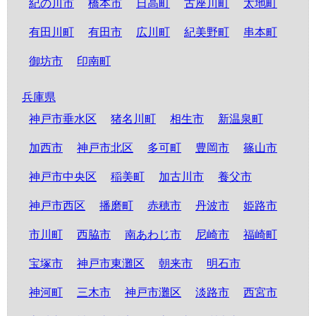
紀の川市
橋本市
日高町
古座川町
太地町
有田川町
有田市
広川町
紀美野町
串本町
御坊市
印南町
兵庫県
神戸市垂水区
猪名川町
相生市
新温泉町
加西市
神戸市北区
多可町
豊岡市
篠山市
神戸市中央区
稲美町
加古川市
養父市
神戸市西区
播磨町
赤穂市
丹波市
姫路市
市川町
西脇市
南あわじ市
尼崎市
福崎町
宝塚市
神戸市東灘区
朝来市
明石市
神河町
三木市
神戸市灘区
淡路市
西宮市