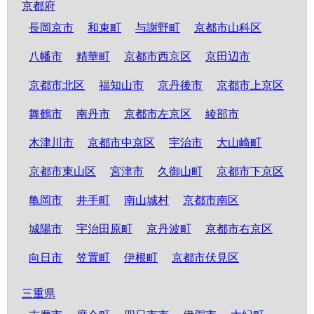
京都府
長岡京市
和束町
与謝野町
京都市山科区
八幡市
精華町
京都市西京区
京田辺市
京都市北区
福知山市
京丹後市
京都市上京区
舞鶴市
南丹市
京都市左京区
綾部市
木津川市
京都市中京区
宇治市
大山崎町
京都市東山区
宮津市
久御山町
京都市下京区
亀岡市
井手町
南山城村
京都市南区
城陽市
宇治田原町
京丹波町
京都市右京区
向日市
笠置町
伊根町
京都市伏見区
三重県