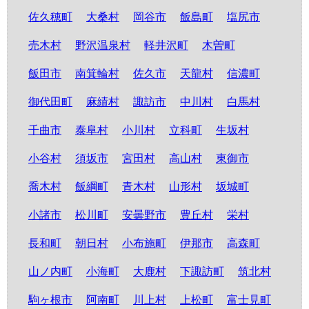
佐久穂町
大桑村
岡谷市
飯島町
塩尻市
売木村
野沢温泉村
軽井沢町
木曽町
飯田市
南箕輪村
佐久市
天龍村
信濃町
御代田町
麻績村
諏訪市
中川村
白馬村
千曲市
泰阜村
小川村
立科町
生坂村
小谷村
須坂市
宮田村
高山村
東御市
喬木村
飯綱町
青木村
山形村
坂城町
小諸市
松川町
安曇野市
豊丘村
栄村
長和町
朝日村
小布施町
伊那市
高森町
山ノ内町
小海町
大鹿村
下諏訪町
筑北村
駒ヶ根市
阿南町
川上村
上松町
富士見町