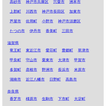
高砂市
神戸市兵庫区
宍粟市
洲本市
上郡町
川西市
神戸市長田区
加東市
芦屋市
佐用町
小野市
神戸市須磨区
たつの市
伊丹市
香美町
三田市
滋賀県
竜王町
東近江市
愛荘町
豊郷町
草津市
甲良町
守山市
栗東市
大津市
甲賀市
多賀町
彦根市
野洲市
長浜市
米原市
湖南市
近江八幡市
日野町
高島市
奈良県
香芝市
橿原市
生駒市
下市町
大淀町