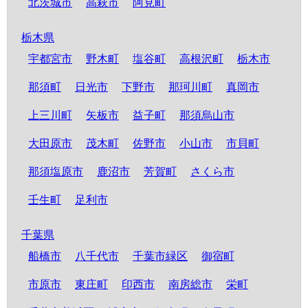
北茨城市
高萩市
阿見町
栃木県
宇都宮市
野木町
塩谷町
高根沢町
栃木市
那須町
日光市
下野市
那珂川町
真岡市
上三川町
矢板市
益子町
那須烏山市
大田原市
茂木町
佐野市
小山市
市貝町
那須塩原市
鹿沼市
芳賀町
さくら市
壬生町
足利市
千葉県
船橋市
八千代市
千葉市緑区
御宿町
市原市
東庄町
印西市
南房総市
栄町