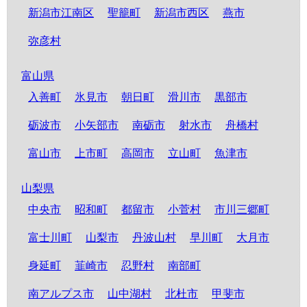
新潟市江南区
聖籠町
新潟市西区
燕市
弥彦村
富山県
入善町
氷見市
朝日町
滑川市
黒部市
砺波市
小矢部市
南砺市
射水市
舟橋村
富山市
上市町
高岡市
立山町
魚津市
山梨県
中央市
昭和町
都留市
小菅村
市川三郷町
富士川町
山梨市
丹波山村
早川町
大月市
身延町
韮崎市
忍野村
南部町
南アルプス市
山中湖村
北杜市
甲斐市