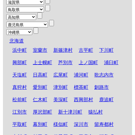
北海道
浜中町
室蘭市
新篠津村
古平町
下川町
興部町
上士幌町
芦別市
上ノ国町
浦臼町
天塩町
日高町
広尾町
浦河町
歌志内市
真狩村
愛別町
津別町
標茶町
釧路市
松前町
仁木町
美深町
西興部村
鹿追町
江別市
厚沢部町
新十津川町
猿払村
平取町
幕別町
様似町
深川市
留寿都村