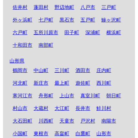
佐井村
蓬田村
野辺地町
八戸市
三戸町
外ヶ浜町
七戸町
黒石市
五戸町
鰺ヶ沢町
六戸町
五所川原市
田子町
深浦町
横浜町
十和田市
南部町
山形県
鶴岡市
中山町
三川町
酒田市
庄内町
河北町
新庄市
最上町
遊佐町
西川町
寒河江市
舟形町
上山市
真室川町
朝日町
村山市
大蔵村
大江町
長井市
鮭川村
大石田町
川西町
天童市
戸沢村
南陽市
小国町
東根市
高畠町
白鷹町
山形市