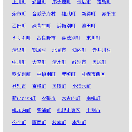
上川町
斜里町
弟子屈町
帯広市
福島町
余市町
音威子府村
雄武町
新得町
赤平市
乙部町
妹背牛町
浜頓別町
池田町
えりも町
富良野市
喜茂別町
東川町
清里町
鶴居村
北見市
知内町
赤井川村
中川町
大空町
清水町
紋別市
奥尻町
秩父別町
中頓別町
豊頃町
札幌市西区
登別市
京極町
美瑛町
小清水町
新ひだか町
夕張市
木古内町
南幌町
幌加内町
豊浦町
札幌市東区
士別市
今金町
雨竜町
枝幸町
本別町