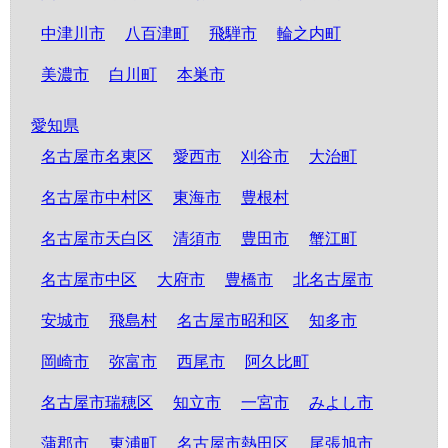
中津川市
八百津町
飛騨市
輪之内町
美濃市
白川町
本巣市
愛知県
名古屋市名東区
愛西市
刈谷市
大治町
名古屋市中村区
東海市
豊根村
名古屋市天白区
清須市
豊田市
蟹江町
名古屋市中区
大府市
豊橋市
北名古屋市
安城市
飛島村
名古屋市昭和区
知多市
岡崎市
弥富市
西尾市
阿久比町
名古屋市瑞穂区
知立市
一宮市
みよし市
蒲郡市
東浦町
名古屋市熱田区
尾張旭市