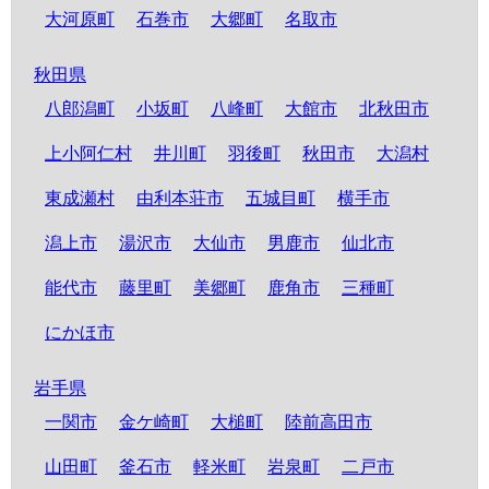
大河原町
石巻市
大郷町
名取市
秋田県
八郎潟町
小坂町
八峰町
大館市
北秋田市
上小阿仁村
井川町
羽後町
秋田市
大潟村
東成瀬村
由利本荘市
五城目町
横手市
潟上市
湯沢市
大仙市
男鹿市
仙北市
能代市
藤里町
美郷町
鹿角市
三種町
にかほ市
岩手県
一関市
金ケ崎町
大槌町
陸前高田市
山田町
釜石市
軽米町
岩泉町
二戸市