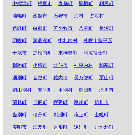
中標津町
根室市
寿都町
鷹栖町
利尻町
浦幌町
函館市
石狩市
泊村
占冠村
遠軽町
白糠町
苫小牧市
八雲町
長沼町
羽幌町
洞爺湖町
中札内村
札幌市豊平区
千歳市
黒松内町
東神楽町
利尻富士町
釧路町
小樽市
北斗市
神恵内村
和寒町
湧別町
音更町
稚内市
長万部町
栗山町
初山別村
安平町
更別村
羅臼町
滝川市
蘭越町
当麻町
幌延町
厚岸町
旭川市
当別町
積丹町
剣淵町
滝上町
士幌町
美唄市
江差町
月形町
遠別町
むかわ町