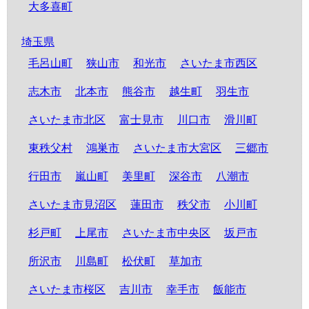
大多喜町
埼玉県
毛呂山町
狭山市
和光市
さいたま市西区
志木市
北本市
熊谷市
越生町
羽生市
さいたま市北区
富士見市
川口市
滑川町
東秩父村
鴻巣市
さいたま市大宮区
三郷市
行田市
嵐山町
美里町
深谷市
八潮市
さいたま市見沼区
蓮田市
秩父市
小川町
杉戸町
上尾市
さいたま市中央区
坂戸市
所沢市
川島町
松伏町
草加市
さいたま市桜区
吉川市
幸手市
飯能市