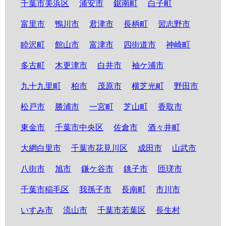
千葉市美浜区
浦安市
鋸南町
白子町
富里市
鴨川市
君津市
長柄町
習志野市
睦沢町
館山市
富津市
四街道市
神崎町
多古町
木更津市
白井市
袖ケ浦市
九十九里町
柏市
茂原市
横芝光町
野田市
松戸市
勝浦市
一宮町
芝山町
香取市
東金市
千葉市中央区
佐倉市
酒々井町
大網白里市
千葉市花見川区
成田市
山武市
八街市
旭市
鎌ケ谷市
銚子市
匝瑳市
千葉市稲毛区
我孫子市
長南町
市川市
いすみ市
流山市
千葉市若葉区
長生村