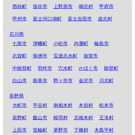
西桂町
笛吹市
上野原市
鳴沢村
甲府市
甲州市
富士河口湖町
富士吉田市
道志村
石川県
七尾市
津幡町
小松市
内灘町
輪島市
志賀町
珠洲市
宝達志水町
加賀市
中能登町
羽咋市
穴水町
かほく市
能登町
白山市
能美市
野々市市
金沢市
川北町
長野県
大町市
平谷村
南相木村
木祖村
松本市
辰野町
飯山市
根羽村
北相木村
王滝村
上田市
箕輪町
茅野市
下條村
木島平村