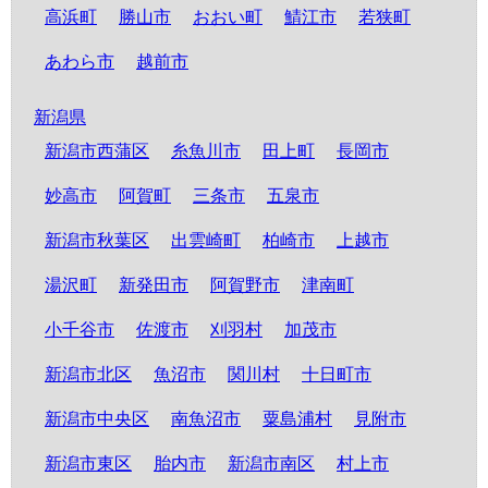
高浜町
勝山市
おおい町
鯖江市
若狭町
あわら市
越前市
新潟県
新潟市西蒲区
糸魚川市
田上町
長岡市
妙高市
阿賀町
三条市
五泉市
新潟市秋葉区
出雲崎町
柏崎市
上越市
湯沢町
新発田市
阿賀野市
津南町
小千谷市
佐渡市
刈羽村
加茂市
新潟市北区
魚沼市
関川村
十日町市
新潟市中央区
南魚沼市
粟島浦村
見附市
新潟市東区
胎内市
新潟市南区
村上市