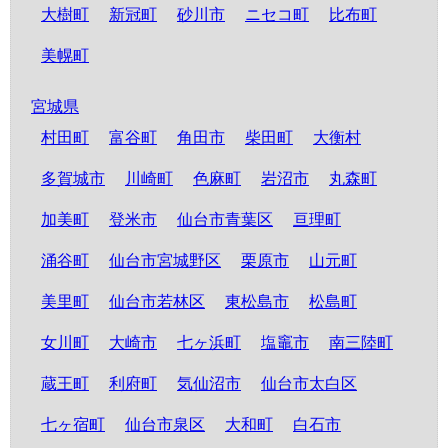
大樹町
新冠町
砂川市
ニセコ町
比布町
美幌町
宮城県
村田町
富谷町
角田市
柴田町
大衡村
多賀城市
川崎町
色麻町
岩沼市
丸森町
加美町
登米市
仙台市青葉区
亘理町
涌谷町
仙台市宮城野区
栗原市
山元町
美里町
仙台市若林区
東松島市
松島町
女川町
大崎市
七ヶ浜町
塩竈市
南三陸町
蔵王町
利府町
気仙沼市
仙台市太白区
七ヶ宿町
仙台市泉区
大和町
白石市