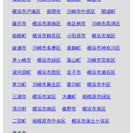
横浜市戸塚区
座間市
川崎市中原区
開成町
藤沢市
横浜市港南区
南足柄市
川崎市高津区
箱根町
横浜市鶴見区
小田原市
横浜市旭区
綾瀬市
川崎市多摩区
真鶴町
横浜市神奈川区
茅ヶ崎市
横浜市緑区
葉山町
川崎市宮前区
湯河原町
横浜市西区
逗子市
横浜市瀬谷区
寒川町
川崎市麻生区
愛川町
横浜市中区
三浦市
横浜市栄区
大磯町
相模原市緑区
清川村
横浜市南区
秦野市
横浜市泉区
二宮町
相模原市中央区
横浜市保土ケ谷区