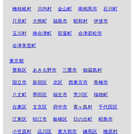
檜枝岐村
川内村
金山町
南相馬市
石川町
只見町
大熊町
福島市
昭和村
伊達市
玉川村
南会津町
双葉町
会津若松市
会津美里町
東京都
豊島区
あきる野市
三鷹市
御蔵島村
国立市
新宿区
北区
西東京市
青梅市
八丈町
墨田区
福生市
荒川区
瑞穂町
台東区
文京区
府中市
青ヶ島村
千代田区
江東区
狛江市
板橋区
日の出町
昭島市
小笠原村
品川区
東大和市
練馬区
檜原村