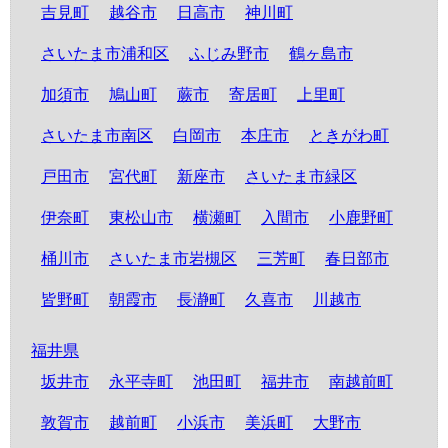
吉見町
越谷市
日高市
神川町
さいたま市浦和区
ふじみ野市
鶴ヶ島市
加須市
鳩山町
蕨市
寄居町
上里町
さいたま市南区
白岡市
本庄市
ときがわ町
戸田市
宮代町
新座市
さいたま市緑区
伊奈町
東松山市
横瀬町
入間市
小鹿野町
桶川市
さいたま市岩槻区
三芳町
春日部市
皆野町
朝霞市
長瀞町
久喜市
川越市
福井県
坂井市
永平寺町
池田町
福井市
南越前町
敦賀市
越前町
小浜市
美浜町
大野市