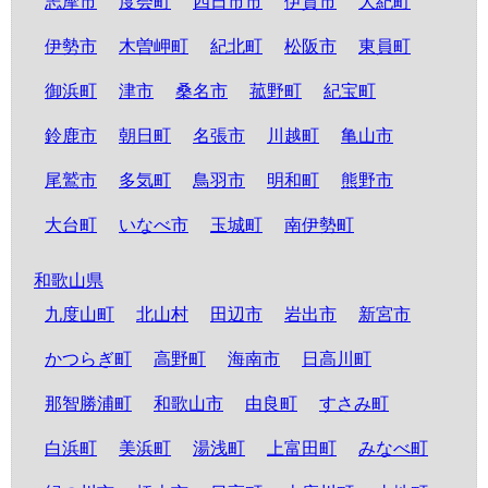
志摩市
度会町
四日市市
伊賀市
大紀町
伊勢市
木曽岬町
紀北町
松阪市
東員町
御浜町
津市
桑名市
菰野町
紀宝町
鈴鹿市
朝日町
名張市
川越町
亀山市
尾鷲市
多気町
鳥羽市
明和町
熊野市
大台町
いなべ市
玉城町
南伊勢町
和歌山県
九度山町
北山村
田辺市
岩出市
新宮市
かつらぎ町
高野町
海南市
日高川町
那智勝浦町
和歌山市
由良町
すさみ町
白浜町
美浜町
湯浅町
上富田町
みなべ町