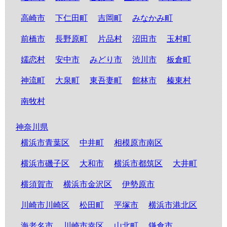
高崎市
下仁田町
吉岡町
みなかみ町
前橋市
長野原町
片品村
沼田市
玉村町
嬬恋村
安中市
みどり市
渋川市
板倉町
神流町
大泉町
東吾妻町
館林市
榛東村
南牧村
神奈川県
横浜市青葉区
中井町
相模原市南区
横浜市磯子区
大和市
横浜市都筑区
大井町
横須賀市
横浜市金沢区
伊勢原市
川崎市川崎区
松田町
平塚市
横浜市港北区
海老名市
川崎市幸区
山北町
鎌倉市