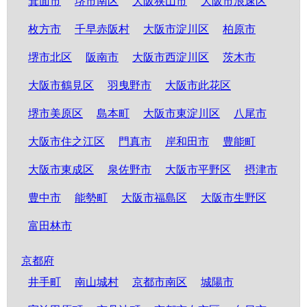
箕面市
堺市南区
大阪狭山市
大阪市浪速区
枚方市
千早赤阪村
大阪市淀川区
柏原市
堺市北区
阪南市
大阪市西淀川区
茨木市
大阪市鶴見区
羽曳野市
大阪市此花区
堺市美原区
島本町
大阪市東淀川区
八尾市
大阪市住之江区
門真市
岸和田市
豊能町
大阪市東成区
泉佐野市
大阪市平野区
摂津市
豊中市
能勢町
大阪市福島区
大阪市生野区
富田林市
京都府
井手町
南山城村
京都市南区
城陽市