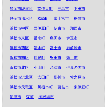
静岡市駿河区
南伊豆町
三島市
下田市
静岡市清水区
松崎町
富士宮市
裾野市
浜松市中区
西伊豆町
伊東市
湖西市
浜松市東区
函南町
島田市
伊豆市
浜松市西区
清水町
富士市
御前崎市
浜松市南区
長泉町
磐田市
菊川市
浜松市北区
小山町
焼津市
伊豆の国市
浜松市浜北区
吉田町
掛川市
牧之原市
浜松市天竜区
川根本町
藤枝市
東伊豆町
沼津市
森町
御殿場市