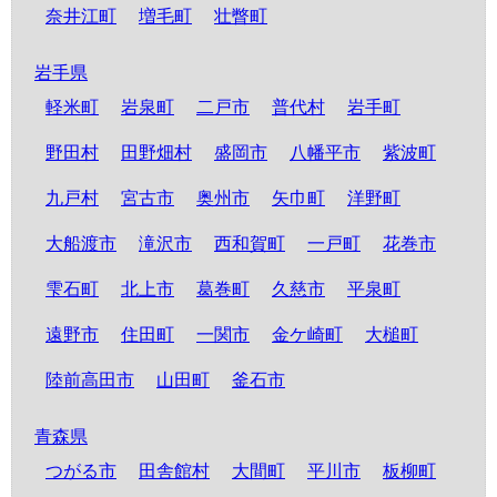
奈井江町
増毛町
壮瞥町
岩手県
軽米町
岩泉町
二戸市
普代村
岩手町
野田村
田野畑村
盛岡市
八幡平市
紫波町
九戸村
宮古市
奥州市
矢巾町
洋野町
大船渡市
滝沢市
西和賀町
一戸町
花巻市
雫石町
北上市
葛巻町
久慈市
平泉町
遠野市
住田町
一関市
金ケ崎町
大槌町
陸前高田市
山田町
釜石市
青森県
つがる市
田舎館村
大間町
平川市
板柳町