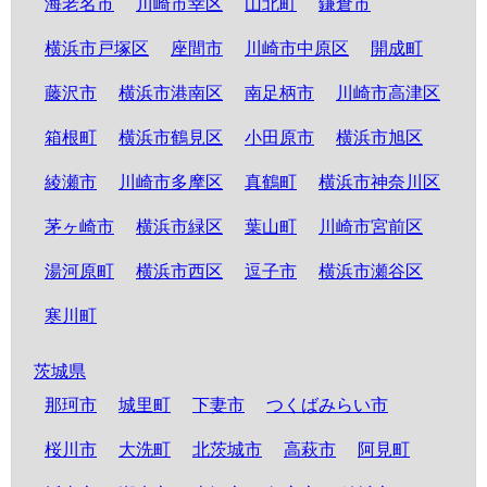
海老名市
川崎市幸区
山北町
鎌倉市
横浜市戸塚区
座間市
川崎市中原区
開成町
藤沢市
横浜市港南区
南足柄市
川崎市高津区
箱根町
横浜市鶴見区
小田原市
横浜市旭区
綾瀬市
川崎市多摩区
真鶴町
横浜市神奈川区
茅ヶ崎市
横浜市緑区
葉山町
川崎市宮前区
湯河原町
横浜市西区
逗子市
横浜市瀬谷区
寒川町
茨城県
那珂市
城里町
下妻市
つくばみらい市
桜川市
大洗町
北茨城市
高萩市
阿見町