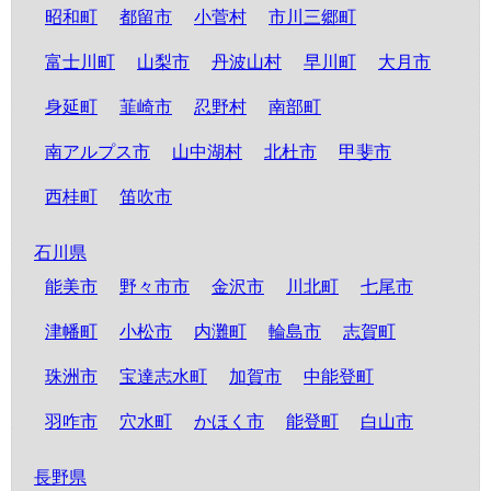
昭和町
都留市
小菅村
市川三郷町
富士川町
山梨市
丹波山村
早川町
大月市
身延町
韮崎市
忍野村
南部町
南アルプス市
山中湖村
北杜市
甲斐市
西桂町
笛吹市
石川県
能美市
野々市市
金沢市
川北町
七尾市
津幡町
小松市
内灘町
輪島市
志賀町
珠洲市
宝達志水町
加賀市
中能登町
羽咋市
穴水町
かほく市
能登町
白山市
長野県