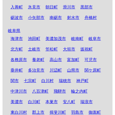
入善町
氷見市
朝日町
滑川市
黒部市
砺波市
小矢部市
南砺市
射水市
舟橋村
岐阜県
海津市
池田町
美濃加茂市
岐南町
岐阜市
北方町
土岐市
笠松町
大垣市
坂祝町
各務原市
養老町
高山市
富加町
可児市
垂井町
多治見市
川辺町
山県市
関ケ原町
関市
七宗町
白川村
瑞穂市
神戸町
中津川市
八百津町
飛騨市
輪之内町
美濃市
白川町
本巣市
安八町
瑞浪市
東白川村
郡上市
揖斐川町
羽島市
御嵩町