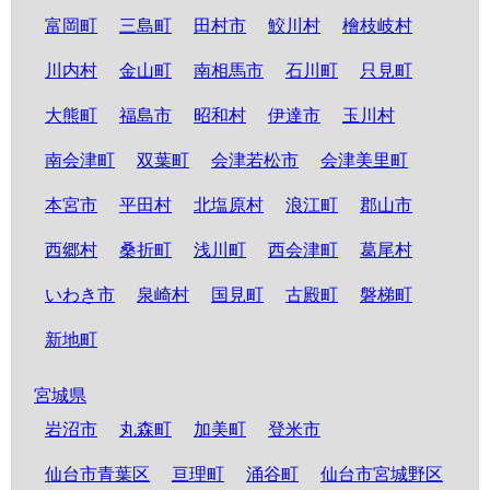
富岡町
三島町
田村市
鮫川村
檜枝岐村
川内村
金山町
南相馬市
石川町
只見町
大熊町
福島市
昭和村
伊達市
玉川村
南会津町
双葉町
会津若松市
会津美里町
本宮市
平田村
北塩原村
浪江町
郡山市
西郷村
桑折町
浅川町
西会津町
葛尾村
いわき市
泉崎村
国見町
古殿町
磐梯町
新地町
宮城県
岩沼市
丸森町
加美町
登米市
仙台市青葉区
亘理町
涌谷町
仙台市宮城野区