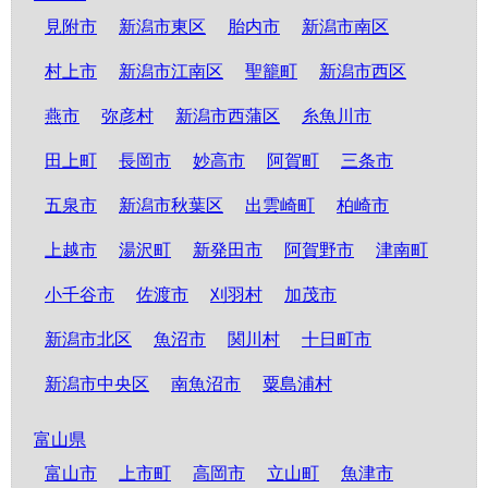
見附市
新潟市東区
胎内市
新潟市南区
村上市
新潟市江南区
聖籠町
新潟市西区
燕市
弥彦村
新潟市西蒲区
糸魚川市
田上町
長岡市
妙高市
阿賀町
三条市
五泉市
新潟市秋葉区
出雲崎町
柏崎市
上越市
湯沢町
新発田市
阿賀野市
津南町
小千谷市
佐渡市
刈羽村
加茂市
新潟市北区
魚沼市
関川村
十日町市
新潟市中央区
南魚沼市
粟島浦村
富山県
富山市
上市町
高岡市
立山町
魚津市