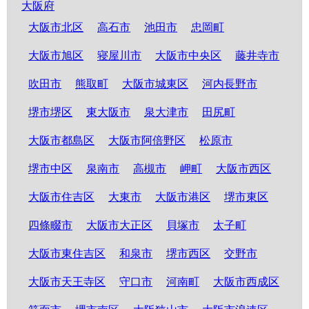
大阪府
大阪市北区
高石市
池田市
忠岡町
大阪市旭区
寝屋川市
大阪市中央区
藤井寺市
吹田市
熊取町
大阪市城東区
河内長野市
堺市堺区
東大阪市
泉大津市
田尻町
大阪市都島区
大阪市阿倍野区
松原市
堺市中区
泉南市
高槻市
岬町
大阪市西区
大阪市住吉区
大東市
大阪市港区
堺市東区
四條畷市
大阪市大正区
貝塚市
太子町
大阪市東住吉区
和泉市
堺市西区
交野市
大阪市天王寺区
守口市
河南町
大阪市西成区