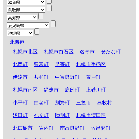
北海道
札幌市北区
札幌市白石区
名寄市
せたな町
北竜町
豊富町
足寄町
札幌市手稲区
伊達市
共和町
中富良野町
置戸町
札幌市南区
網走市
鹿部町
上砂川町
小平町
白老町
別海町
三笠市
島牧村
沼田町
礼文町
陸別町
札幌市清田区
北広島市
岩内町
南富良野町
佐呂間町