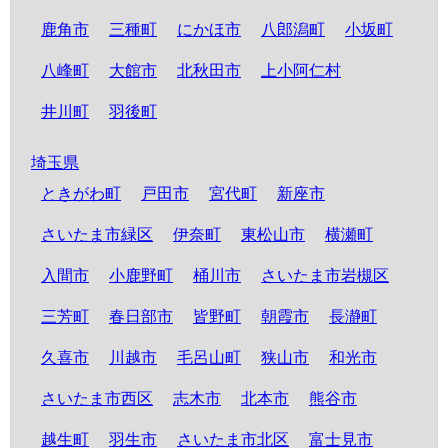
鹿角市
三種町
にかほ市
八郎潟町
小坂町
八峰町
大館市
北秋田市
上小阿仁村
井川町
羽後町
埼玉県
ときがわ町
戸田市
宮代町
新座市
さいたま市緑区
伊奈町
東松山市
横瀬町
入間市
小鹿野町
桶川市
さいたま市岩槻区
三芳町
春日部市
皆野町
朝霞市
長瀞町
久喜市
川越市
毛呂山町
狭山市
和光市
さいたま市西区
志木市
北本市
熊谷市
越生町
羽生市
さいたま市北区
富士見市