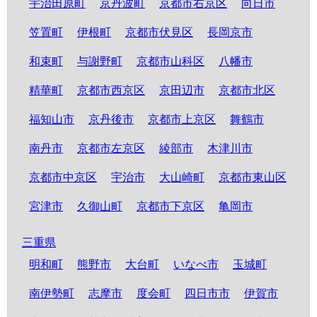
宇治田原町
京丹波町
京都市右京区
向日市
笠置町
伊根町
京都市伏見区
長岡京市
和束町
与謝野町
京都市山科区
八幡市
精華町
京都市西京区
京田辺市
京都市北区
福知山市
京丹後市
京都市上京区
舞鶴市
南丹市
京都市左京区
綾部市
木津川市
京都市中京区
宇治市
大山崎町
京都市東山区
宮津市
久御山町
京都市下京区
亀岡市
三重県
明和町
熊野市
大台町
いなべ市
玉城町
南伊勢町
志摩市
度会町
四日市市
伊賀市