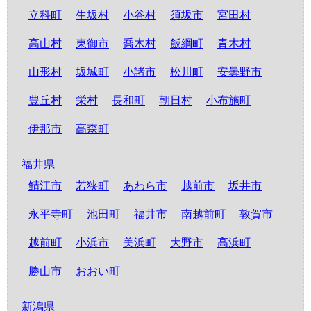
立科町
生坂村
小谷村
須坂市
宮田村
高山村
東御市
喬木村
飯綱町
青木村
山形村
坂城町
小諸市
松川町
安曇野市
豊丘村
栄村
長和町
朝日村
小布施町
伊那市
高森町
福井県
鯖江市
若狭町
あわら市
越前市
坂井市
永平寺町
池田町
福井市
南越前町
敦賀市
越前町
小浜市
美浜町
大野市
高浜町
勝山市
おおい町
新潟県