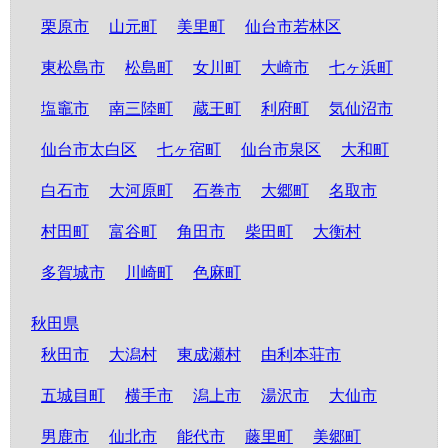
栗原市
山元町
美里町
仙台市若林区
東松島市
松島町
女川町
大崎市
七ヶ浜町
塩竈市
南三陸町
蔵王町
利府町
気仙沼市
仙台市太白区
七ヶ宿町
仙台市泉区
大和町
白石市
大河原町
石巻市
大郷町
名取市
村田町
富谷町
角田市
柴田町
大衡村
多賀城市
川崎町
色麻町
秋田県
秋田市
大潟村
東成瀬村
由利本荘市
五城目町
横手市
潟上市
湯沢市
大仙市
男鹿市
仙北市
能代市
藤里町
美郷町