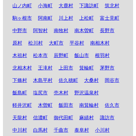
山ノ内町
小海町
大鹿村
下諏訪町
筑北村
駒ヶ根市
阿南町
川上村
上松町
富士見町
中野市
阿智村
南牧村
南木曽町
長野市
原村
松川村
大町市
平谷村
南相木村
木祖村
松本市
辰野町
飯山市
根羽村
北相木村
王滝村
上田市
箕輪町
茅野市
下條村
木島平村
佐久穂町
大桑村
岡谷市
飯島町
塩尻市
売木村
野沢温泉村
軽井沢町
木曽町
飯田市
南箕輪村
佐久市
天龍村
信濃町
御代田町
麻績村
諏訪市
中川村
白馬村
千曲市
泰阜村
小川村