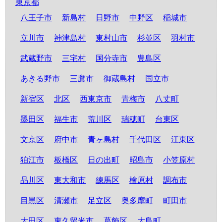
東京都
八王子市
新島村
日野市
中野区
稲城市
立川市
神津島村
東村山市
杉並区
羽村市
武蔵野市
三宅村
国分寺市
豊島区
あきる野市
三鷹市
御蔵島村
国立市
新宿区
北区
西東京市
青梅市
八丈町
墨田区
福生市
荒川区
瑞穂町
台東区
文京区
府中市
青ヶ島村
千代田区
江東区
狛江市
板橋区
日の出町
昭島市
小笠原村
品川区
東大和市
練馬区
檜原村
調布市
目黒区
清瀬市
足立区
奥多摩町
町田市
大田区
東久留米市
葛飾区
大島町