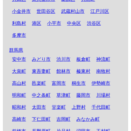
小金井市
世田谷区
武蔵村山市
江戸川区
利島村
港区
小平市
中央区
渋谷区
多摩市
群馬県
安中市
みどり市
渋川市
板倉町
神流町
大泉町
東吾妻町
館林市
榛東村
南牧村
高山村
邑楽町
富岡市
桐生市
伊勢崎市
明和町
中之条町
草津町
藤岡市
川場村
昭和村
太田市
甘楽町
上野村
千代田町
高崎市
下仁田町
吉岡町
みなかみ町