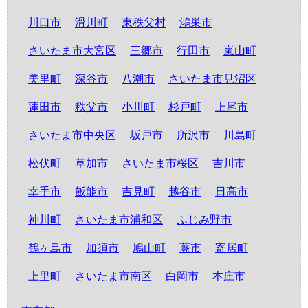
川口市
滑川町
東秩父村
鴻巣市
さいたま市大宮区
三郷市
行田市
嵐山町
美里町
深谷市
八潮市
さいたま市見沼区
蓮田市
秩父市
小川町
杉戸町
上尾市
さいたま市中央区
坂戸市
所沢市
川島町
松伏町
草加市
さいたま市桜区
吉川市
幸手市
飯能市
吉見町
越谷市
日高市
神川町
さいたま市浦和区
ふじみ野市
鶴ヶ島市
加須市
鳩山町
蕨市
寄居町
上里町
さいたま市南区
白岡市
本庄市