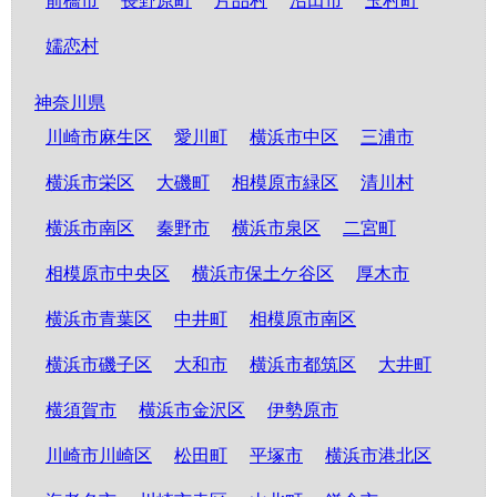
前橋市
長野原町
片品村
沼田市
玉村町
嬬恋村
神奈川県
川崎市麻生区
愛川町
横浜市中区
三浦市
横浜市栄区
大磯町
相模原市緑区
清川村
横浜市南区
秦野市
横浜市泉区
二宮町
相模原市中央区
横浜市保土ケ谷区
厚木市
横浜市青葉区
中井町
相模原市南区
横浜市磯子区
大和市
横浜市都筑区
大井町
横須賀市
横浜市金沢区
伊勢原市
川崎市川崎区
松田町
平塚市
横浜市港北区