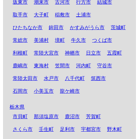
坂東市
潮来市
古河市
行方市
結城市
取手市
大子町
稲敷市
土浦市
ひたちなか市
鉾田市
かすみがうら市
茨城町
常総市
美浦村
境町
牛久市
つくば市
利根町
常陸大宮市
神栖市
日立市
五霞町
鹿嶋市
東海村
笠間市
河内町
守谷市
常陸太田市
水戸市
八千代町
筑西市
石岡市
小美玉市
龍ケ崎市
栃木県
市貝町
那須塩原市
鹿沼市
芳賀町
さくら市
壬生町
足利市
宇都宮市
野木町