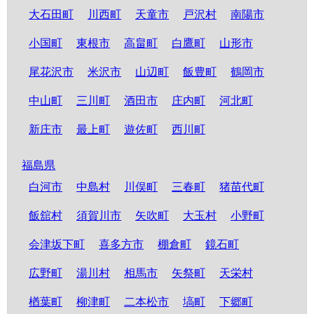
大石田町
川西町
天童市
戸沢村
南陽市
小国町
東根市
高畠町
白鷹町
山形市
尾花沢市
米沢市
山辺町
飯豊町
鶴岡市
中山町
三川町
酒田市
庄内町
河北町
新庄市
最上町
遊佐町
西川町
福島県
白河市
中島村
川俣町
三春町
猪苗代町
飯舘村
須賀川市
矢吹町
大玉村
小野町
会津坂下町
喜多方市
棚倉町
鏡石町
広野町
湯川村
相馬市
矢祭町
天栄村
楢葉町
柳津町
二本松市
塙町
下郷町