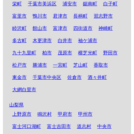
栄町
千葉市美浜区
浦安市
鋸南町
白子町
富里市
鴨川市
君津市
長柄町
習志野市
睦沢町
館山市
富津市
四街道市
神崎町
多古町
木更津市
白井市
袖ケ浦市
九十九里町
柏市
茂原市
横芝光町
野田市
松戸市
勝浦市
一宮町
芝山町
香取市
東金市
千葉市中央区
佐倉市
酒々井町
大網白里市
山梨県
上野原市
鳴沢村
甲府市
甲州市
富士河口湖町
富士吉田市
道志村
中央市