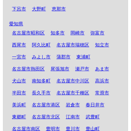
下呂市
大野町
恵那市
愛知県
名古屋市昭和区
知多市
岡崎市
弥富市
西尾市
阿久比町
名古屋市瑞穂区
知立市
一宮市
みよし市
蒲郡市
東浦町
名古屋市熱田区
尾張旭市
瀬戸市
あま市
犬山市
南知多町
名古屋市中川区
高浜市
半田市
長久手市
名古屋市千種区
常滑市
美浜町
名古屋市港区
岩倉市
春日井市
東郷町
名古屋市北区
江南市
武豊町
名古屋市南区
豊明市
豊川市
豊山町