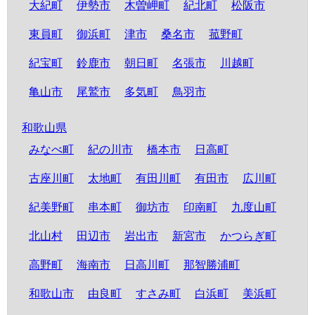
大紀町
伊勢市
木曽岬町
紀北町
松阪市
東員町
御浜町
津市
桑名市
菰野町
紀宝町
鈴鹿市
朝日町
名張市
川越町
亀山市
尾鷲市
多気町
鳥羽市
和歌山県
みなべ町
紀の川市
橋本市
日高町
古座川町
太地町
有田川町
有田市
広川町
紀美野町
串本町
御坊市
印南町
九度山町
北山村
田辺市
岩出市
新宮市
かつらぎ町
高野町
海南市
日高川町
那智勝浦町
和歌山市
由良町
すさみ町
白浜町
美浜町