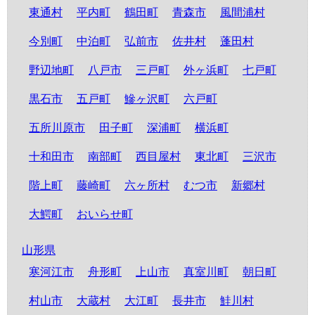
東通村
平内町
鶴田町
青森市
風間浦村
今別町
中泊町
弘前市
佐井村
蓬田村
野辺地町
八戸市
三戸町
外ヶ浜町
七戸町
黒石市
五戸町
鰺ヶ沢町
六戸町
五所川原市
田子町
深浦町
横浜町
十和田市
南部町
西目屋村
東北町
三沢市
階上町
藤崎町
六ヶ所村
むつ市
新郷村
大鰐町
おいらせ町
山形県
寒河江市
舟形町
上山市
真室川町
朝日町
村山市
大蔵村
大江町
長井市
鮭川村