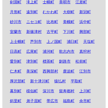
剣淵町
滝上町
士幌町
美唄市
江差町
月形町
遠別町
むかわ町
大樹町
新冠町
砂川市
ニセコ町
比布町
美幌町
浜中町
室蘭市
新篠津村
古平町
下川町
興部町
上士幌町
芦別市
上ノ国町
浦臼町
天塩町
日高町
広尾町
浦河町
歌志内市
真狩村
愛別町
津別町
標茶町
釧路市
松前町
仁木町
美深町
西興部村
鹿追町
江別市
厚沢部町
新十津川町
猿払村
平取町
幕別町
様似町
深川市
留寿都村
上川町
斜里町
弟子屈町
帯広市
福島町
余市町