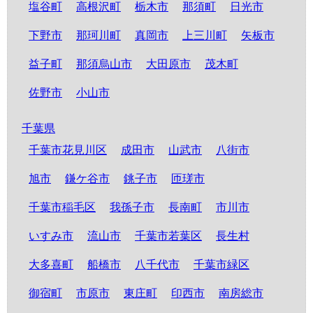
塩谷町
高根沢町
栃木市
那須町
日光市
下野市
那珂川町
真岡市
上三川町
矢板市
益子町
那須烏山市
大田原市
茂木町
佐野市
小山市
千葉県
千葉市花見川区
成田市
山武市
八街市
旭市
鎌ケ谷市
銚子市
匝瑳市
千葉市稲毛区
我孫子市
長南町
市川市
いすみ市
流山市
千葉市若葉区
長生村
大多喜町
船橋市
八千代市
千葉市緑区
御宿町
市原市
東庄町
印西市
南房総市