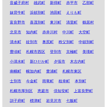
音威子府村
雄武町
新得町
赤平市
乙部町
妹背牛町
浜頓別町
池田町
えりも町
富良野市
喜茂別町
東川町
清里町
鶴居村
北見市
知内町
赤井川村
中川町
大空町
清水町
紋別市
奥尻町
秩父別町
中頓別町
豊頃町
札幌市西区
登別市
京極町
美瑛町
小清水町
新ひだか町
夕張市
木古内町
南幌町
幌加内町
豊浦町
札幌市東区
士別市
今金町
雨竜町
枝幸町
本別町
札幌市厚別区
恵庭市
倶知安町
上富良野町
訓子府町
標津町
岩見沢市
七飯町