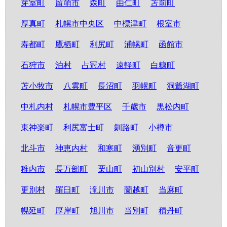
芽室町
留萌市
森町
由仁町
苫前町
厚真町
札幌市中央区
中標津町
根室市
寿都町
鷹栖町
利尻町
浦幌町
函館市
石狩市
泊村
占冠村
遠軽町
白糠町
苫小牧市
八雲町
長沼町
羽幌町
洞爺湖町
中札内村
札幌市豊平区
千歳市
黒松内町
東神楽町
利尻富士町
釧路町
小樽市
北斗市
神恵内村
和寒町
湧別町
音更町
稚内市
長万部町
栗山町
初山別村
安平町
更別村
羅臼町
滝川市
蘭越町
当麻町
幌延町
厚岸町
旭川市
当別町
積丹町