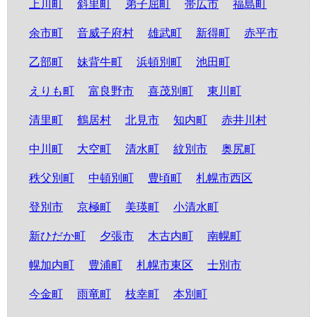
上川町
斜里町
弟子屈町
帯広市
福島町
余市町
音威子府村
雄武町
新得町
赤平市
乙部町
妹背牛町
浜頓別町
池田町
えりも町
富良野市
喜茂別町
東川町
清里町
鶴居村
北見市
知内町
赤井川村
中川町
大空町
清水町
紋別市
奥尻町
秩父別町
中頓別町
豊頃町
札幌市西区
登別市
京極町
美瑛町
小清水町
新ひだか町
夕張市
木古内町
南幌町
幌加内町
豊浦町
札幌市東区
士別市
今金町
雨竜町
枝幸町
本別町