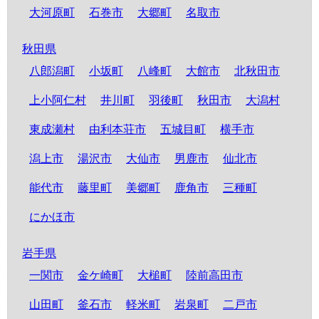
大河原町
石巻市
大郷町
名取市
秋田県
八郎潟町
小坂町
八峰町
大館市
北秋田市
上小阿仁村
井川町
羽後町
秋田市
大潟村
東成瀬村
由利本荘市
五城目町
横手市
潟上市
湯沢市
大仙市
男鹿市
仙北市
能代市
藤里町
美郷町
鹿角市
三種町
にかほ市
岩手県
一関市
金ケ崎町
大槌町
陸前高田市
山田町
釜石市
軽米町
岩泉町
二戸市