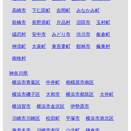
高崎市
下仁田町
吉岡町
みなかみ町
前橋市
長野原町
片品村
沼田市
玉村町
嬬恋村
安中市
みどり市
渋川市
板倉町
神流町
大泉町
東吾妻町
館林市
榛東村
南牧村
神奈川県
横浜市青葉区
中井町
相模原市南区
横浜市磯子区
大和市
横浜市都筑区
大井町
横須賀市
横浜市金沢区
伊勢原市
川崎市川崎区
松田町
平塚市
横浜市港北区
海老名市
川崎市幸区
山北町
鎌倉市