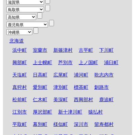
北海道
浜中町
室蘭市
新篠津村
古平町
下川町
興部町
上士幌町
芦別市
上ノ国町
浦臼町
天塩町
日高町
広尾町
浦河町
歌志内市
真狩村
愛別町
津別町
標茶町
釧路市
松前町
仁木町
美深町
西興部村
鹿追町
江別市
厚沢部町
新十津川町
猿払村
平取町
幕別町
様似町
深川市
留寿都村