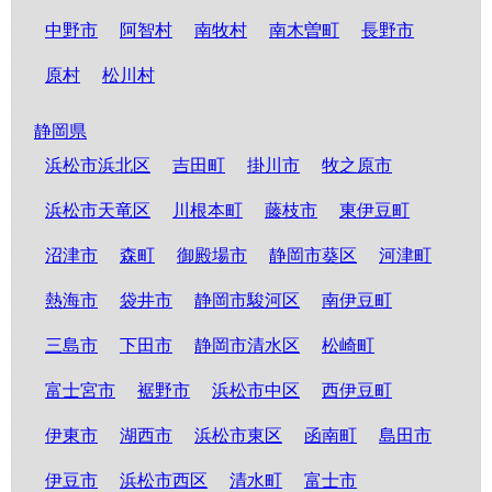
中野市
阿智村
南牧村
南木曽町
長野市
原村
松川村
静岡県
浜松市浜北区
吉田町
掛川市
牧之原市
浜松市天竜区
川根本町
藤枝市
東伊豆町
沼津市
森町
御殿場市
静岡市葵区
河津町
熱海市
袋井市
静岡市駿河区
南伊豆町
三島市
下田市
静岡市清水区
松崎町
富士宮市
裾野市
浜松市中区
西伊豆町
伊東市
湖西市
浜松市東区
函南町
島田市
伊豆市
浜松市西区
清水町
富士市