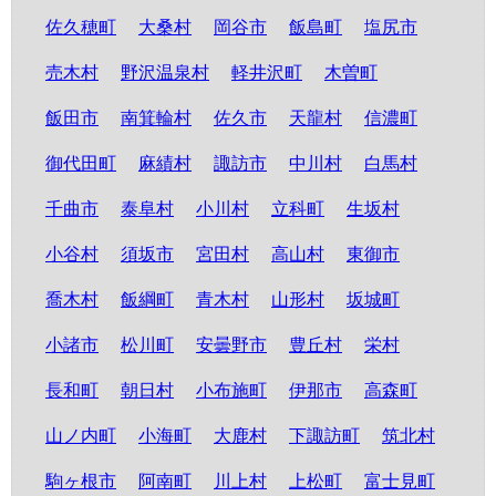
佐久穂町
大桑村
岡谷市
飯島町
塩尻市
売木村
野沢温泉村
軽井沢町
木曽町
飯田市
南箕輪村
佐久市
天龍村
信濃町
御代田町
麻績村
諏訪市
中川村
白馬村
千曲市
泰阜村
小川村
立科町
生坂村
小谷村
須坂市
宮田村
高山村
東御市
喬木村
飯綱町
青木村
山形村
坂城町
小諸市
松川町
安曇野市
豊丘村
栄村
長和町
朝日村
小布施町
伊那市
高森町
山ノ内町
小海町
大鹿村
下諏訪町
筑北村
駒ヶ根市
阿南町
川上村
上松町
富士見町