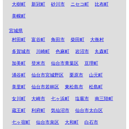
大樹町
新冠町
砂川市
ニセコ町
比布町
美幌町
宮城県
村田町
富谷町
角田市
柴田町
大衡村
多賀城市
川崎町
色麻町
岩沼市
丸森町
加美町
登米市
仙台市青葉区
亘理町
涌谷町
仙台市宮城野区
栗原市
山元町
美里町
仙台市若林区
東松島市
松島町
女川町
大崎市
七ヶ浜町
塩竈市
南三陸町
蔵王町
利府町
気仙沼市
仙台市太白区
七ヶ宿町
仙台市泉区
大和町
白石市