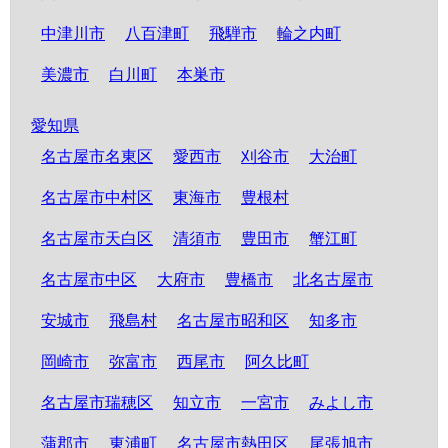
中津川市
八百津町
飛騨市
輪之内町
美濃市
白川町
本巣市
愛知県
名古屋市名東区
愛西市
刈谷市
大治町
名古屋市中村区
東海市
豊根村
名古屋市天白区
清須市
豊田市
蟹江町
名古屋市中区
大府市
豊橋市
北名古屋市
安城市
飛島村
名古屋市昭和区
知多市
岡崎市
弥富市
西尾市
阿久比町
名古屋市瑞穂区
知立市
一宮市
みよし市
蒲郡市
東浦町
名古屋市熱田区
尾張旭市