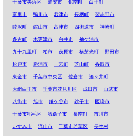
千葉市美浜区
浦安市
鋸南町
白子町
富里市
鴨川市
君津市
長柄町
習志野市
睦沢町
館山市
富津市
四街道市
神崎町
多古町
木更津市
白井市
袖ケ浦市
九十九里町
柏市
茂原市
横芝光町
野田市
松戸市
勝浦市
一宮町
芝山町
香取市
東金市
千葉市中央区
佐倉市
酒々井町
大網白里市
千葉市花見川区
成田市
山武市
八街市
旭市
鎌ケ谷市
銚子市
匝瑳市
千葉市稲毛区
我孫子市
長南町
市川市
いすみ市
流山市
千葉市若葉区
長生村