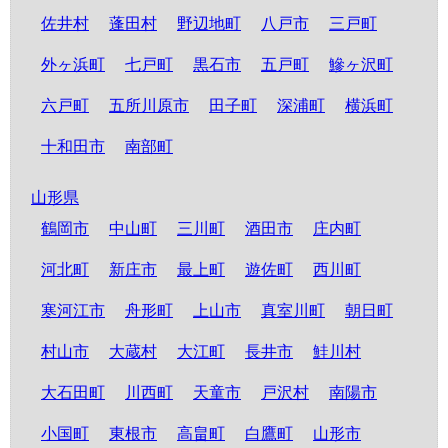
佐井村
蓬田村
野辺地町
八戸市
三戸町
外ヶ浜町
七戸町
黒石市
五戸町
鰺ヶ沢町
六戸町
五所川原市
田子町
深浦町
横浜町
十和田市
南部町
山形県
鶴岡市
中山町
三川町
酒田市
庄内町
河北町
新庄市
最上町
遊佐町
西川町
寒河江市
舟形町
上山市
真室川町
朝日町
村山市
大蔵村
大江町
長井市
鮭川村
大石田町
川西町
天童市
戸沢村
南陽市
小国町
東根市
高畠町
白鷹町
山形市