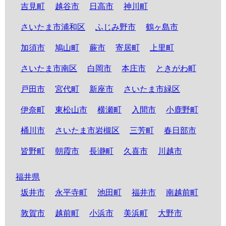
吉見町
越谷市
日高市
神川町
さいたま市浦和区
ふじみ野市
鶴ヶ島市
加須市
鳩山町
蕨市
寄居町
上里町
さいたま市南区
白岡市
本庄市
ときがわ町
戸田市
宮代町
新座市
さいたま市緑区
伊奈町
東松山市
横瀬町
入間市
小鹿野町
桶川市
さいたま市岩槻区
三芳町
春日部市
皆野町
朝霞市
長瀞町
久喜市
川越市
福井県
坂井市
永平寺町
池田町
福井市
南越前町
敦賀市
越前町
小浜市
美浜町
大野市