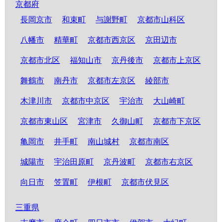
京都府
長岡京市
和束町
与謝野町
京都市山科区
八幡市
精華町
京都市西京区
京田辺市
京都市北区
福知山市
京丹後市
京都市上京区
舞鶴市
南丹市
京都市左京区
綾部市
木津川市
京都市中京区
宇治市
大山崎町
京都市東山区
宮津市
久御山町
京都市下京区
亀岡市
井手町
南山城村
京都市南区
城陽市
宇治田原町
京丹波町
京都市右京区
向日市
笠置町
伊根町
京都市伏見区
三重県