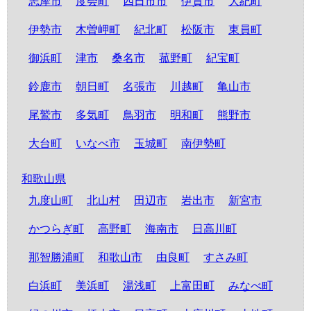
志摩市
度会町
四日市市
伊賀市
大紀町
伊勢市
木曽岬町
紀北町
松阪市
東員町
御浜町
津市
桑名市
菰野町
紀宝町
鈴鹿市
朝日町
名張市
川越町
亀山市
尾鷲市
多気町
鳥羽市
明和町
熊野市
大台町
いなべ市
玉城町
南伊勢町
和歌山県
九度山町
北山村
田辺市
岩出市
新宮市
かつらぎ町
高野町
海南市
日高川町
那智勝浦町
和歌山市
由良町
すさみ町
白浜町
美浜町
湯浅町
上富田町
みなべ町