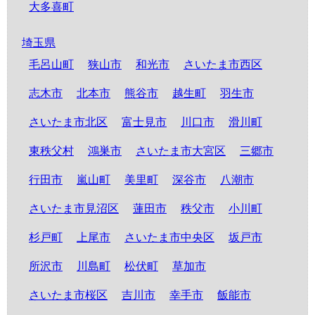
大多喜町
埼玉県
毛呂山町
狭山市
和光市
さいたま市西区
志木市
北本市
熊谷市
越生町
羽生市
さいたま市北区
富士見市
川口市
滑川町
東秩父村
鴻巣市
さいたま市大宮区
三郷市
行田市
嵐山町
美里町
深谷市
八潮市
さいたま市見沼区
蓮田市
秩父市
小川町
杉戸町
上尾市
さいたま市中央区
坂戸市
所沢市
川島町
松伏町
草加市
さいたま市桜区
吉川市
幸手市
飯能市