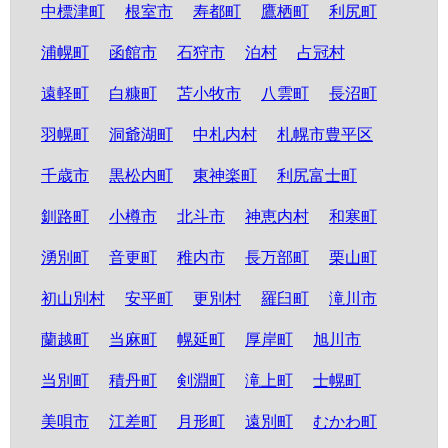
中標津町
根室市
寿都町
鷹栖町
利尻町
浦幌町
函館市
石狩市
泊村
占冠村
遠軽町
白糠町
苫小牧市
八雲町
長沼町
羽幌町
洞爺湖町
中札内村
札幌市豊平区
千歳市
黒松内町
東神楽町
利尻富士町
釧路町
小樽市
北斗市
神恵内村
和寒町
湧別町
音更町
稚内市
長万部町
栗山町
初山別村
安平町
更別村
羅臼町
滝川市
蘭越町
当麻町
幌延町
厚岸町
旭川市
当別町
積丹町
剣淵町
滝上町
士幌町
美唄市
江差町
月形町
遠別町
むかわ町