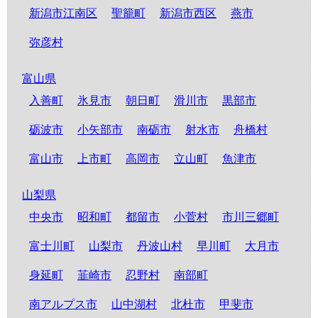
新潟市江南区
聖籠町
新潟市西区
燕市
弥彦村
富山県
入善町
氷見市
朝日町
滑川市
黒部市
砺波市
小矢部市
南砺市
射水市
舟橋村
富山市
上市町
高岡市
立山町
魚津市
山梨県
中央市
昭和町
都留市
小菅村
市川三郷町
富士川町
山梨市
丹波山村
早川町
大月市
身延町
韮崎市
忍野村
南部町
南アルプス市
山中湖村
北杜市
甲斐市