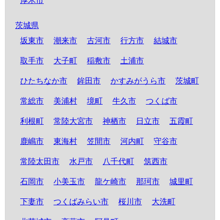
厚木市
茨城県
坂東市
潮来市
古河市
行方市
結城市
取手市
大子町
稲敷市
土浦市
ひたちなか市
鉾田市
かすみがうら市
茨城町
常総市
美浦村
境町
牛久市
つくば市
利根町
常陸大宮市
神栖市
日立市
五霞町
鹿嶋市
東海村
笠間市
河内町
守谷市
常陸太田市
水戸市
八千代町
筑西市
石岡市
小美玉市
龍ケ崎市
那珂市
城里町
下妻市
つくばみらい市
桜川市
大洗町