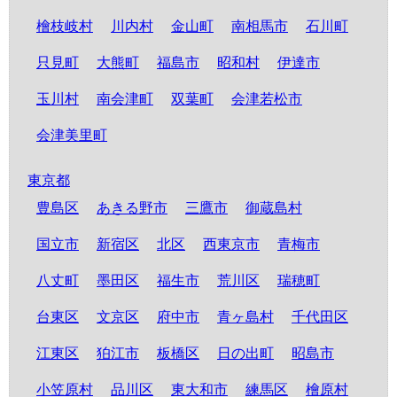
檜枝岐村
川内村
金山町
南相馬市
石川町
只見町
大熊町
福島市
昭和村
伊達市
玉川村
南会津町
双葉町
会津若松市
会津美里町
東京都
豊島区
あきる野市
三鷹市
御蔵島村
国立市
新宿区
北区
西東京市
青梅市
八丈町
墨田区
福生市
荒川区
瑞穂町
台東区
文京区
府中市
青ヶ島村
千代田区
江東区
狛江市
板橋区
日の出町
昭島市
小笠原村
品川区
東大和市
練馬区
檜原村