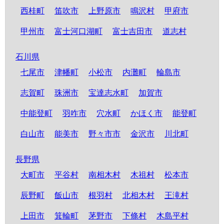
西桂町
笛吹市
上野原市
鳴沢村
甲府市
甲州市
富士河口湖町
富士吉田市
道志村
石川県
七尾市
津幡町
小松市
内灘町
輪島市
志賀町
珠洲市
宝達志水町
加賀市
中能登町
羽咋市
穴水町
かほく市
能登町
白山市
能美市
野々市市
金沢市
川北町
長野県
大町市
平谷村
南相木村
木祖村
松本市
辰野町
飯山市
根羽村
北相木村
王滝村
上田市
箕輪町
茅野市
下條村
木島平村