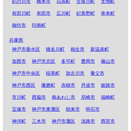
紀の川市
橋本市
日高町
古座川町
太地町
有田川町
有田市
広川町
紀美野町
串本町
御坊市
印南町
兵庫県
神戸市垂水区
猪名川町
相生市
新温泉町
加西市
神戸市北区
多可町
豊岡市
篠山市
神戸市中央区
稲美町
加古川市
養父市
神戸市西区
播磨町
赤穂市
丹波市
姫路市
市川町
西脇市
南あわじ市
尼崎市
福崎町
宝塚市
神戸市東灘区
朝来市
明石市
神河町
三木市
神戸市灘区
淡路市
西宮市