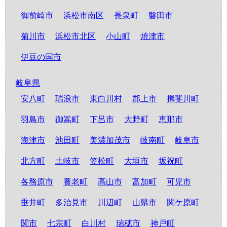
御前崎市
浜松市南区
長泉町
磐田市
菊川市
浜松市北区
小山町
焼津市
伊豆の国市
岐阜県
安八町
瑞浪市
東白川村
郡上市
揖斐川町
羽島市
御嵩町
下呂市
大野町
恵那市
海津市
池田町
美濃加茂市
岐南町
岐阜市
北方町
土岐市
笠松町
大垣市
坂祝町
各務原市
養老町
高山市
富加町
可児市
垂井町
多治見市
川辺町
山県市
関ケ原町
関市
七宗町
白川村
瑞穂市
神戸町