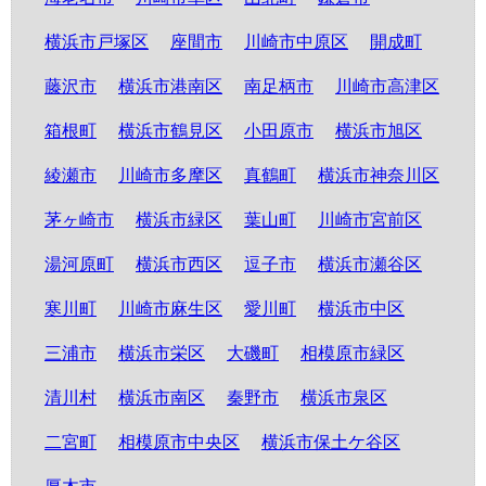
横浜市戸塚区
座間市
川崎市中原区
開成町
藤沢市
横浜市港南区
南足柄市
川崎市高津区
箱根町
横浜市鶴見区
小田原市
横浜市旭区
綾瀬市
川崎市多摩区
真鶴町
横浜市神奈川区
茅ヶ崎市
横浜市緑区
葉山町
川崎市宮前区
湯河原町
横浜市西区
逗子市
横浜市瀬谷区
寒川町
川崎市麻生区
愛川町
横浜市中区
三浦市
横浜市栄区
大磯町
相模原市緑区
清川村
横浜市南区
秦野市
横浜市泉区
二宮町
相模原市中央区
横浜市保土ケ谷区