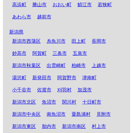
高浜町
勝山市
おおい町
鯖江市
若狭町
あわら市
越前市
新潟県
新潟市西蒲区
糸魚川市
田上町
長岡市
妙高市
阿賀町
三条市
五泉市
新潟市秋葉区
出雲崎町
柏崎市
上越市
湯沢町
新発田市
阿賀野市
津南町
小千谷市
佐渡市
刈羽村
加茂市
新潟市北区
魚沼市
関川村
十日町市
新潟市中央区
南魚沼市
粟島浦村
見附市
新潟市東区
胎内市
新潟市南区
村上市