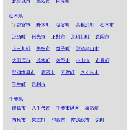
北茨城市
高萩市
阿見町
栃木県
宇都宮市
野木町
塩谷町
高根沢町
栃木市
那須町
日光市
下野市
那珂川町
真岡市
上三川町
矢板市
益子町
那須烏山市
大田原市
茂木町
佐野市
小山市
市貝町
那須塩原市
鹿沼市
芳賀町
さくら市
壬生町
足利市
千葉県
船橋市
八千代市
千葉市緑区
御宿町
市原市
東庄町
印西市
南房総市
栄町