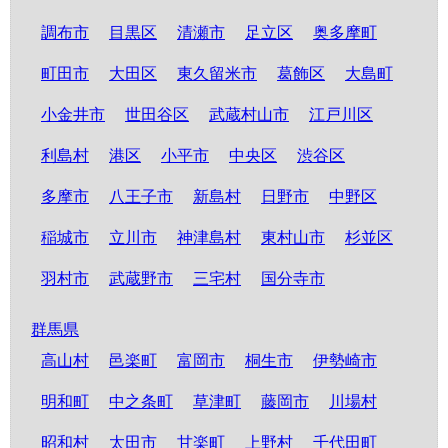
調布市
目黒区
清瀬市
足立区
奥多摩町
町田市
大田区
東久留米市
葛飾区
大島町
小金井市
世田谷区
武蔵村山市
江戸川区
利島村
港区
小平市
中央区
渋谷区
多摩市
八王子市
新島村
日野市
中野区
稲城市
立川市
神津島村
東村山市
杉並区
羽村市
武蔵野市
三宅村
国分寺市
群馬県
高山村
邑楽町
富岡市
桐生市
伊勢崎市
明和町
中之条町
草津町
藤岡市
川場村
昭和村
太田市
甘楽町
上野村
千代田町