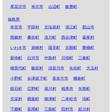
尾花沢市
米沢市
山辺町
飯豊町
福島県
本宮市
平田村
北塩原村
浪江町
郡山市
西郷村
桑折町
浅川町
西会津町
葛尾村
いわき市
泉崎村
国見町
古殿町
磐梯町
新地町
白河市
中島村
川俣町
三春町
猪苗代町
飯舘村
須賀川市
矢吹町
大玉村
小野町
会津坂下町
喜多方市
棚倉町
鏡石町
広野町
湯川村
相馬市
矢祭町
天栄村
楢葉町
柳津町
二本松市
塙町
下郷町
富岡町
三島町
田村市
鮫川村