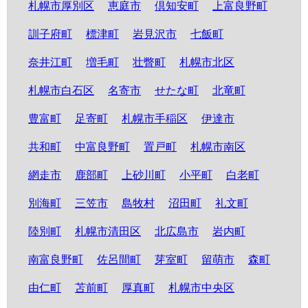
札幌市厚別区
恵庭市
倶知安町
上富良野町
訓子府町
標津町
岩見沢市
七飯町
奈井江町
増毛町
壮瞥町
札幌市北区
札幌市白石区
名寄市
せたな町
北竜町
豊富町
足寄町
札幌市手稲区
伊達市
共和町
中富良野町
置戸町
札幌市南区
網走市
鹿部町
上砂川町
小平町
白老町
別海町
三笠市
島牧村
沼田町
礼文町
陸別町
札幌市清田区
北広島市
岩内町
南富良野町
佐呂間町
芽室町
留萌市
森町
由仁町
苫前町
厚真町
札幌市中央区