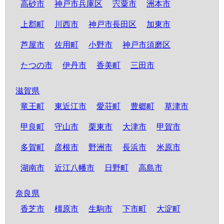
高砂市
神戸市兵庫区
宍粟市
洲本市
上郡町
川西市
神戸市長田区
加東市
芦屋市
佐用町
小野市
神戸市須磨区
たつの市
伊丹市
香美町
三田市
滋賀県
竜王町
東近江市
愛荘町
豊郷町
草津市
甲良町
守山市
栗東市
大津市
甲賀市
多賀町
彦根市
野洲市
長浜市
米原市
湖南市
近江八幡市
日野町
高島市
奈良県
香芝市
橿原市
生駒市
下市町
大淀町