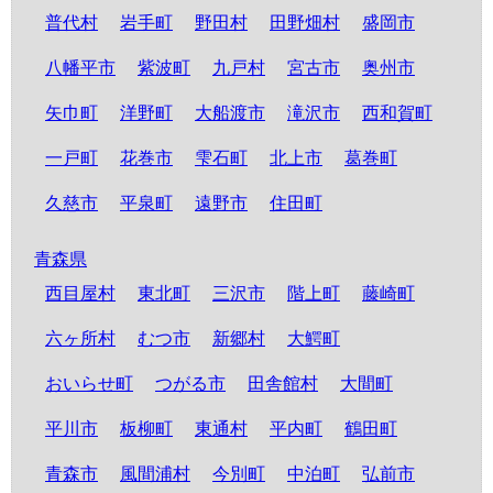
普代村
岩手町
野田村
田野畑村
盛岡市
八幡平市
紫波町
九戸村
宮古市
奥州市
矢巾町
洋野町
大船渡市
滝沢市
西和賀町
一戸町
花巻市
雫石町
北上市
葛巻町
久慈市
平泉町
遠野市
住田町
青森県
西目屋村
東北町
三沢市
階上町
藤崎町
六ヶ所村
むつ市
新郷村
大鰐町
おいらせ町
つがる市
田舎館村
大間町
平川市
板柳町
東通村
平内町
鶴田町
青森市
風間浦村
今別町
中泊町
弘前市