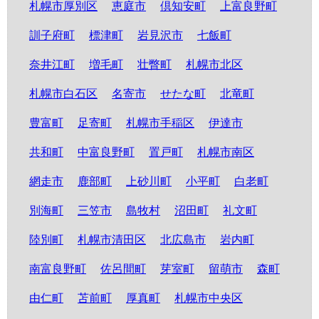
札幌市厚別区
恵庭市
倶知安町
上富良野町
訓子府町
標津町
岩見沢市
七飯町
奈井江町
増毛町
壮瞥町
札幌市北区
札幌市白石区
名寄市
せたな町
北竜町
豊富町
足寄町
札幌市手稲区
伊達市
共和町
中富良野町
置戸町
札幌市南区
網走市
鹿部町
上砂川町
小平町
白老町
別海町
三笠市
島牧村
沼田町
礼文町
陸別町
札幌市清田区
北広島市
岩内町
南富良野町
佐呂間町
芽室町
留萌市
森町
由仁町
苫前町
厚真町
札幌市中央区