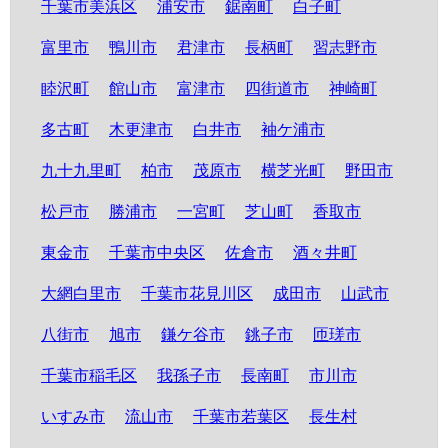
千葉市美浜区
浦安市
鋸南町
白子町
富里市
鴨川市
君津市
長柄町
習志野市
睦沢町
館山市
富津市
四街道市
神崎町
多古町
木更津市
白井市
袖ケ浦市
九十九里町
柏市
茂原市
横芝光町
野田市
松戸市
勝浦市
一宮町
芝山町
香取市
東金市
千葉市中央区
佐倉市
酒々井町
大網白里市
千葉市花見川区
成田市
山武市
八街市
旭市
鎌ケ谷市
銚子市
匝瑳市
千葉市稲毛区
我孫子市
長南町
市川市
いすみ市
流山市
千葉市若葉区
長生村