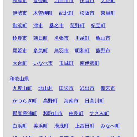
志摩市
度会町
四日市市
伊賀市
大紀町
伊勢市
木曽岬町
紀北町
松阪市
東員町
御浜町
津市
桑名市
菰野町
紀宝町
鈴鹿市
朝日町
名張市
川越町
亀山市
尾鷲市
多気町
鳥羽市
明和町
熊野市
大台町
いなべ市
玉城町
南伊勢町
和歌山県
九度山町
北山村
田辺市
岩出市
新宮市
かつらぎ町
高野町
海南市
日高川町
那智勝浦町
和歌山市
由良町
すさみ町
白浜町
美浜町
湯浅町
上富田町
みなべ町