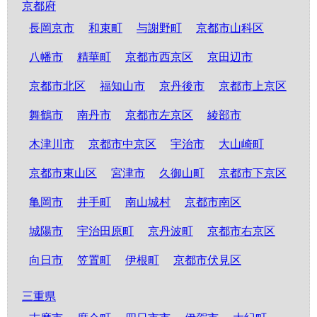
京都府
長岡京市
和束町
与謝野町
京都市山科区
八幡市
精華町
京都市西京区
京田辺市
京都市北区
福知山市
京丹後市
京都市上京区
舞鶴市
南丹市
京都市左京区
綾部市
木津川市
京都市中京区
宇治市
大山崎町
京都市東山区
宮津市
久御山町
京都市下京区
亀岡市
井手町
南山城村
京都市南区
城陽市
宇治田原町
京丹波町
京都市右京区
向日市
笠置町
伊根町
京都市伏見区
三重県