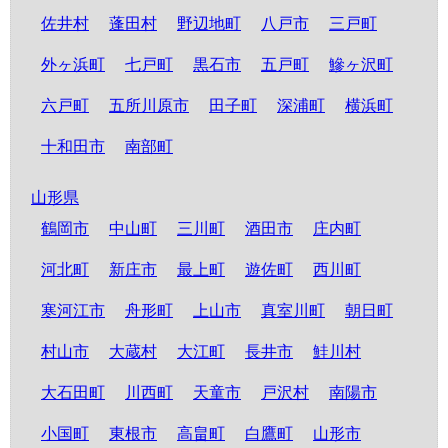
佐井村
蓬田村
野辺地町
八戸市
三戸町
外ヶ浜町
七戸町
黒石市
五戸町
鰺ヶ沢町
六戸町
五所川原市
田子町
深浦町
横浜町
十和田市
南部町
山形県
鶴岡市
中山町
三川町
酒田市
庄内町
河北町
新庄市
最上町
遊佐町
西川町
寒河江市
舟形町
上山市
真室川町
朝日町
村山市
大蔵村
大江町
長井市
鮭川村
大石田町
川西町
天童市
戸沢村
南陽市
小国町
東根市
高畠町
白鷹町
山形市