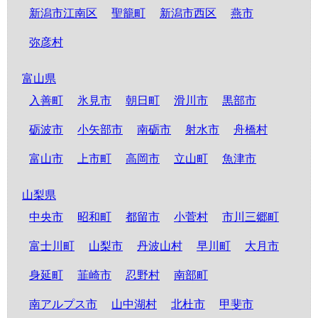
新潟市江南区
聖籠町
新潟市西区
燕市
弥彦村
富山県
入善町
氷見市
朝日町
滑川市
黒部市
砺波市
小矢部市
南砺市
射水市
舟橋村
富山市
上市町
高岡市
立山町
魚津市
山梨県
中央市
昭和町
都留市
小菅村
市川三郷町
富士川町
山梨市
丹波山村
早川町
大月市
身延町
韮崎市
忍野村
南部町
南アルプス市
山中湖村
北杜市
甲斐市