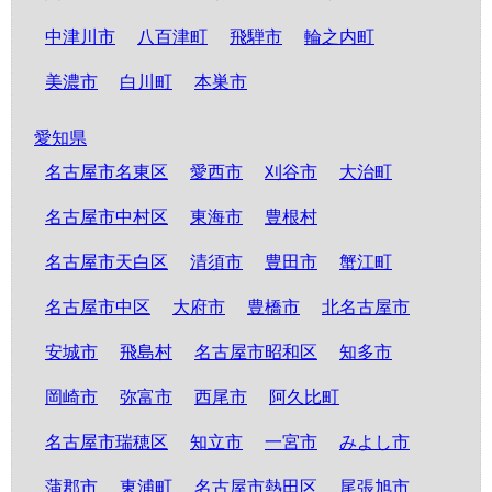
中津川市
八百津町
飛騨市
輪之内町
美濃市
白川町
本巣市
愛知県
名古屋市名東区
愛西市
刈谷市
大治町
名古屋市中村区
東海市
豊根村
名古屋市天白区
清須市
豊田市
蟹江町
名古屋市中区
大府市
豊橋市
北名古屋市
安城市
飛島村
名古屋市昭和区
知多市
岡崎市
弥富市
西尾市
阿久比町
名古屋市瑞穂区
知立市
一宮市
みよし市
蒲郡市
東浦町
名古屋市熱田区
尾張旭市