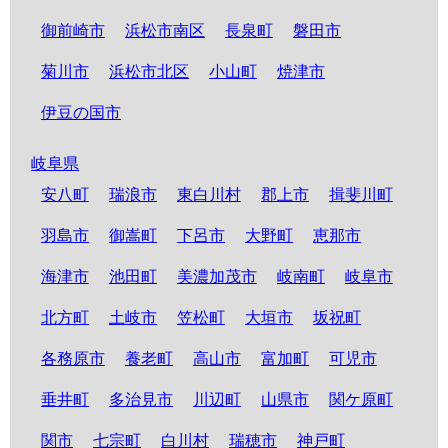
御前崎市
浜松市南区
長泉町
磐田市
菊川市
浜松市北区
小山町
焼津市
伊豆の国市
岐阜県
安八町
瑞浪市
東白川村
郡上市
揖斐川町
羽島市
御嵩町
下呂市
大野町
恵那市
海津市
池田町
美濃加茂市
岐南町
岐阜市
北方町
土岐市
笠松町
大垣市
坂祝町
各務原市
養老町
高山市
富加町
可児市
垂井町
多治見市
川辺町
山県市
関ケ原町
関市
七宗町
白川村
瑞穂市
神戸町