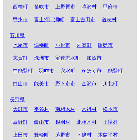
西桂町
笛吹市
上野原市
鳴沢村
甲府市
甲州市
富士河口湖町
富士吉田市
道志村
石川県
七尾市
津幡町
小松市
内灘町
輪島市
志賀町
珠洲市
宝達志水町
加賀市
中能登町
羽咋市
穴水町
かほく市
能登町
白山市
能美市
野々市市
金沢市
川北町
長野県
大町市
平谷村
南相木村
木祖村
松本市
辰野町
飯山市
根羽村
北相木村
王滝村
上田市
箕輪町
茅野市
下條村
木島平村