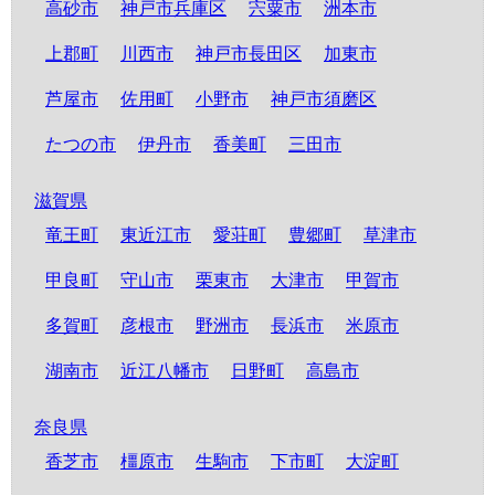
高砂市
神戸市兵庫区
宍粟市
洲本市
上郡町
川西市
神戸市長田区
加東市
芦屋市
佐用町
小野市
神戸市須磨区
たつの市
伊丹市
香美町
三田市
滋賀県
竜王町
東近江市
愛荘町
豊郷町
草津市
甲良町
守山市
栗東市
大津市
甲賀市
多賀町
彦根市
野洲市
長浜市
米原市
湖南市
近江八幡市
日野町
高島市
奈良県
香芝市
橿原市
生駒市
下市町
大淀町