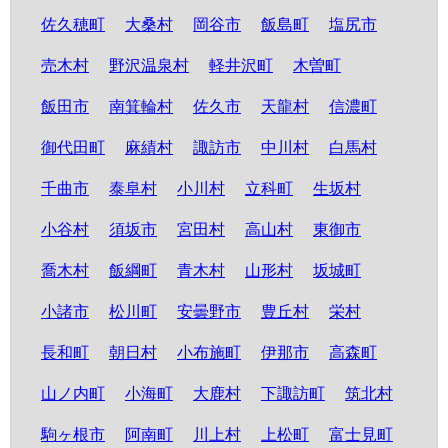
佐久穂町
大桑村
岡谷市
飯島町
塩尻市
売木村
野沢温泉村
軽井沢町
木曽町
飯田市
南箕輪村
佐久市
天龍村
信濃町
御代田町
麻績村
諏訪市
中川村
白馬村
千曲市
泰阜村
小川村
立科町
生坂村
小谷村
須坂市
宮田村
高山村
東御市
喬木村
飯綱町
青木村
山形村
坂城町
小諸市
松川町
安曇野市
豊丘村
栄村
長和町
朝日村
小布施町
伊那市
高森町
山ノ内町
小海町
大鹿村
下諏訪町
筑北村
駒ヶ根市
阿南町
川上村
上松町
富士見町