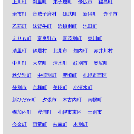
上川町
斜里町
弟子屈町
帯広市
福島町
余市町
音威子府村
雄武町
新得町
赤平市
乙部町
妹背牛町
浜頓別町
池田町
えりも町
富良野市
喜茂別町
東川町
清里町
鶴居村
北見市
知内町
赤井川村
中川町
大空町
清水町
紋別市
奥尻町
秩父別町
中頓別町
豊頃町
札幌市西区
登別市
京極町
美瑛町
小清水町
新ひだか町
夕張市
木古内町
南幌町
幌加内町
豊浦町
札幌市東区
士別市
今金町
雨竜町
枝幸町
本別町