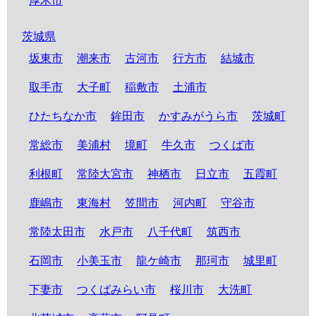
厚木市
茨城県
坂東市
潮来市
古河市
行方市
結城市
取手市
大子町
稲敷市
土浦市
ひたちなか市
鉾田市
かすみがうら市
茨城町
常総市
美浦村
境町
牛久市
つくば市
利根町
常陸大宮市
神栖市
日立市
五霞町
鹿嶋市
東海村
笠間市
河内町
守谷市
常陸太田市
水戸市
八千代町
筑西市
石岡市
小美玉市
龍ケ崎市
那珂市
城里町
下妻市
つくばみらい市
桜川市
大洗町