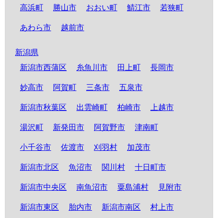
高浜町
勝山市
おおい町
鯖江市
若狭町
あわら市
越前市
新潟県
新潟市西蒲区
糸魚川市
田上町
長岡市
妙高市
阿賀町
三条市
五泉市
新潟市秋葉区
出雲崎町
柏崎市
上越市
湯沢町
新発田市
阿賀野市
津南町
小千谷市
佐渡市
刈羽村
加茂市
新潟市北区
魚沼市
関川村
十日町市
新潟市中央区
南魚沼市
粟島浦村
見附市
新潟市東区
胎内市
新潟市南区
村上市