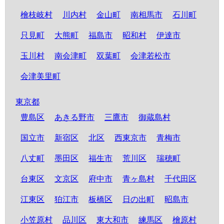
檜枝岐村
川内村
金山町
南相馬市
石川町
只見町
大熊町
福島市
昭和村
伊達市
玉川村
南会津町
双葉町
会津若松市
会津美里町
東京都
豊島区
あきる野市
三鷹市
御蔵島村
国立市
新宿区
北区
西東京市
青梅市
八丈町
墨田区
福生市
荒川区
瑞穂町
台東区
文京区
府中市
青ヶ島村
千代田区
江東区
狛江市
板橋区
日の出町
昭島市
小笠原村
品川区
東大和市
練馬区
檜原村