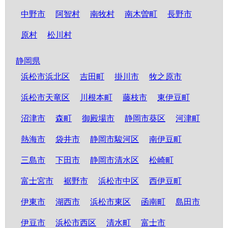
中野市
阿智村
南牧村
南木曽町
長野市
原村
松川村
静岡県
浜松市浜北区
吉田町
掛川市
牧之原市
浜松市天竜区
川根本町
藤枝市
東伊豆町
沼津市
森町
御殿場市
静岡市葵区
河津町
熱海市
袋井市
静岡市駿河区
南伊豆町
三島市
下田市
静岡市清水区
松崎町
富士宮市
裾野市
浜松市中区
西伊豆町
伊東市
湖西市
浜松市東区
函南町
島田市
伊豆市
浜松市西区
清水町
富士市