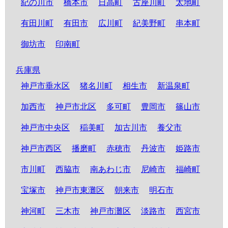
紀の川市
橋本市
日高町
古座川町
太地町
有田川町
有田市
広川町
紀美野町
串本町
御坊市
印南町
兵庫県
神戸市垂水区
猪名川町
相生市
新温泉町
加西市
神戸市北区
多可町
豊岡市
篠山市
神戸市中央区
稲美町
加古川市
養父市
神戸市西区
播磨町
赤穂市
丹波市
姫路市
市川町
西脇市
南あわじ市
尼崎市
福崎町
宝塚市
神戸市東灘区
朝来市
明石市
神河町
三木市
神戸市灘区
淡路市
西宮市