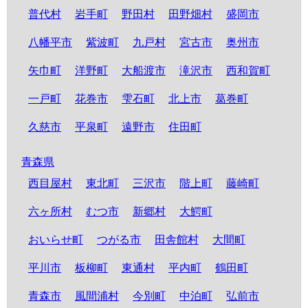
普代村
岩手町
野田村
田野畑村
盛岡市
八幡平市
紫波町
九戸村
宮古市
奥州市
矢巾町
洋野町
大船渡市
滝沢市
西和賀町
一戸町
花巻市
雫石町
北上市
葛巻町
久慈市
平泉町
遠野市
住田町
青森県
西目屋村
東北町
三沢市
階上町
藤崎町
六ヶ所村
むつ市
新郷村
大鰐町
おいらせ町
つがる市
田舎館村
大間町
平川市
板柳町
東通村
平内町
鶴田町
青森市
風間浦村
今別町
中泊町
弘前市