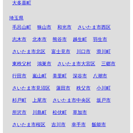
大多喜町
埼玉県
毛呂山町
狭山市
和光市
さいたま市西区
志木市
北本市
熊谷市
越生町
羽生市
さいたま市北区
富士見市
川口市
滑川町
東秩父村
鴻巣市
さいたま市大宮区
三郷市
行田市
嵐山町
美里町
深谷市
八潮市
さいたま市見沼区
蓮田市
秩父市
小川町
杉戸町
上尾市
さいたま市中央区
坂戸市
所沢市
川島町
松伏町
草加市
さいたま市桜区
吉川市
幸手市
飯能市