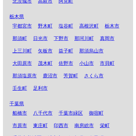
北茨城市
高萩市
阿見町
栃木県
宇都宮市
野木町
塩谷町
高根沢町
栃木市
那須町
日光市
下野市
那珂川町
真岡市
上三川町
矢板市
益子町
那須烏山市
大田原市
茂木町
佐野市
小山市
市貝町
那須塩原市
鹿沼市
芳賀町
さくら市
壬生町
足利市
千葉県
船橋市
八千代市
千葉市緑区
御宿町
市原市
東庄町
印西市
南房総市
栄町