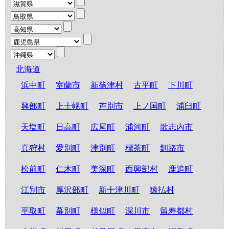
北海道
浜中町
室蘭市
新篠津村
古平町
下川町
興部町
上士幌町
芦別市
上ノ国町
浦臼町
天塩町
日高町
広尾町
浦河町
歌志内市
真狩村
愛別町
津別町
標茶町
釧路市
松前町
仁木町
美深町
西興部村
鹿追町
江別市
厚沢部町
新十津川町
猿払村
平取町
幕別町
様似町
深川市
留寿都村