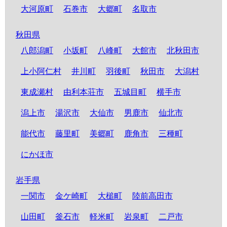
大河原町
石巻市
大郷町
名取市
秋田県
八郎潟町
小坂町
八峰町
大館市
北秋田市
上小阿仁村
井川町
羽後町
秋田市
大潟村
東成瀬村
由利本荘市
五城目町
横手市
潟上市
湯沢市
大仙市
男鹿市
仙北市
能代市
藤里町
美郷町
鹿角市
三種町
にかほ市
岩手県
一関市
金ケ崎町
大槌町
陸前高田市
山田町
釜石市
軽米町
岩泉町
二戸市