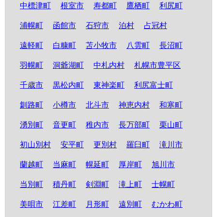
中標津町
根室市
寿都町
鷹栖町
利尻町
浦幌町
函館市
石狩市
泊村
占冠村
遠軽町
白糠町
苫小牧市
八雲町
長沼町
羽幌町
洞爺湖町
中札内村
札幌市豊平区
千歳市
黒松内町
東神楽町
利尻富士町
釧路町
小樽市
北斗市
神恵内村
和寒町
湧別町
音更町
稚内市
長万部町
栗山町
初山別村
安平町
更別村
羅臼町
滝川市
蘭越町
当麻町
幌延町
厚岸町
旭川市
当別町
積丹町
剣淵町
滝上町
士幌町
美唄市
江差町
月形町
遠別町
むかわ町