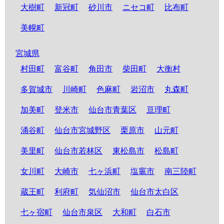
大樹町
新冠町
砂川市
ニセコ町
比布町
美幌町
宮城県
村田町
富谷町
角田市
柴田町
大衡村
多賀城市
川崎町
色麻町
岩沼市
丸森町
加美町
登米市
仙台市青葉区
亘理町
涌谷町
仙台市宮城野区
栗原市
山元町
美里町
仙台市若林区
東松島市
松島町
女川町
大崎市
七ヶ浜町
塩竈市
南三陸町
蔵王町
利府町
気仙沼市
仙台市太白区
七ヶ宿町
仙台市泉区
大和町
白石市