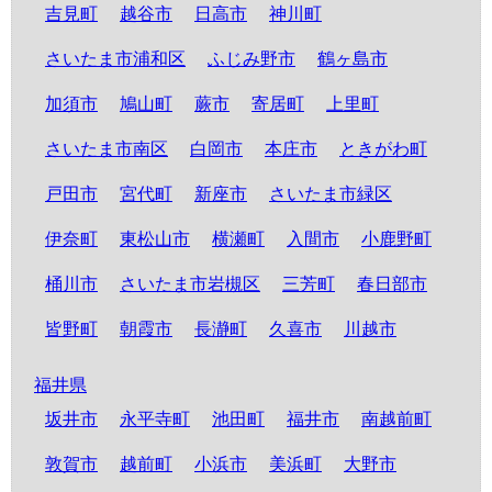
吉見町
越谷市
日高市
神川町
さいたま市浦和区
ふじみ野市
鶴ヶ島市
加須市
鳩山町
蕨市
寄居町
上里町
さいたま市南区
白岡市
本庄市
ときがわ町
戸田市
宮代町
新座市
さいたま市緑区
伊奈町
東松山市
横瀬町
入間市
小鹿野町
桶川市
さいたま市岩槻区
三芳町
春日部市
皆野町
朝霞市
長瀞町
久喜市
川越市
福井県
坂井市
永平寺町
池田町
福井市
南越前町
敦賀市
越前町
小浜市
美浜町
大野市