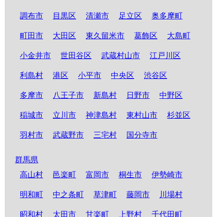
調布市
目黒区
清瀬市
足立区
奥多摩町
町田市
大田区
東久留米市
葛飾区
大島町
小金井市
世田谷区
武蔵村山市
江戸川区
利島村
港区
小平市
中央区
渋谷区
多摩市
八王子市
新島村
日野市
中野区
稲城市
立川市
神津島村
東村山市
杉並区
羽村市
武蔵野市
三宅村
国分寺市
群馬県
高山村
邑楽町
富岡市
桐生市
伊勢崎市
明和町
中之条町
草津町
藤岡市
川場村
昭和村
太田市
甘楽町
上野村
千代田町