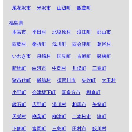
尾花沢市
米沢市
山辺町
飯豊町
福島県
本宮市
平田村
北塩原村
浪江町
郡山市
西郷村
桑折町
浅川町
西会津町
葛尾村
いわき市
泉崎村
国見町
古殿町
磐梯町
新地町
白河市
中島村
川俣町
三春町
猪苗代町
飯舘村
須賀川市
矢吹町
大玉村
小野町
会津坂下町
喜多方市
棚倉町
鏡石町
広野町
湯川村
相馬市
矢祭町
天栄村
楢葉町
柳津町
二本松市
塙町
下郷町
富岡町
三島町
田村市
鮫川村