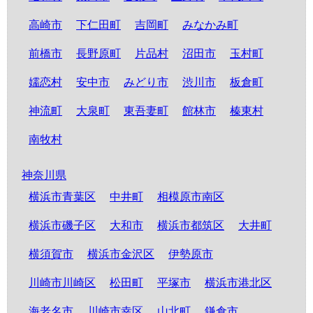
高崎市
下仁田町
吉岡町
みなかみ町
前橋市
長野原町
片品村
沼田市
玉村町
嬬恋村
安中市
みどり市
渋川市
板倉町
神流町
大泉町
東吾妻町
館林市
榛東村
南牧村
神奈川県
横浜市青葉区
中井町
相模原市南区
横浜市磯子区
大和市
横浜市都筑区
大井町
横須賀市
横浜市金沢区
伊勢原市
川崎市川崎区
松田町
平塚市
横浜市港北区
海老名市
川崎市幸区
山北町
鎌倉市