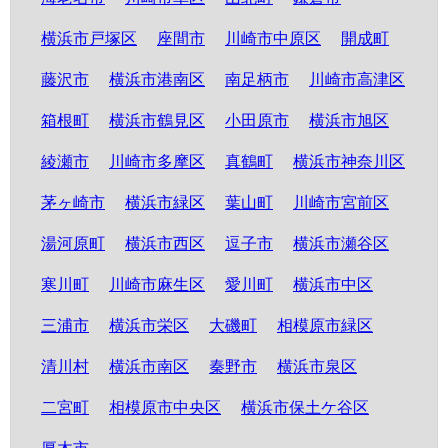
横浜市戸塚区
座間市
川崎市中原区
開成町
藤沢市
横浜市港南区
南足柄市
川崎市高津区
箱根町
横浜市鶴見区
小田原市
横浜市旭区
綾瀬市
川崎市多摩区
真鶴町
横浜市神奈川区
茅ヶ崎市
横浜市緑区
葉山町
川崎市宮前区
湯河原町
横浜市西区
逗子市
横浜市瀬谷区
寒川町
川崎市麻生区
愛川町
横浜市中区
三浦市
横浜市栄区
大磯町
相模原市緑区
清川村
横浜市南区
秦野市
横浜市泉区
二宮町
相模原市中央区
横浜市保土ケ谷区