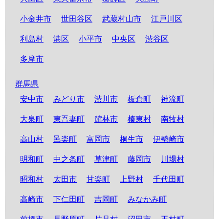
小金井市
世田谷区
武蔵村山市
江戸川区
利島村
港区
小平市
中央区
渋谷区
多摩市
群馬県
安中市
みどり市
渋川市
板倉町
神流町
大泉町
東吾妻町
館林市
榛東村
南牧村
高山村
邑楽町
富岡市
桐生市
伊勢崎市
明和町
中之条町
草津町
藤岡市
川場村
昭和村
太田市
甘楽町
上野村
千代田町
高崎市
下仁田町
吉岡町
みなかみ町