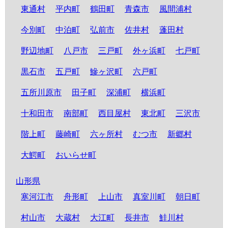
東通村
平内町
鶴田町
青森市
風間浦村
今別町
中泊町
弘前市
佐井村
蓬田村
野辺地町
八戸市
三戸町
外ヶ浜町
七戸町
黒石市
五戸町
鰺ヶ沢町
六戸町
五所川原市
田子町
深浦町
横浜町
十和田市
南部町
西目屋村
東北町
三沢市
階上町
藤崎町
六ヶ所村
むつ市
新郷村
大鰐町
おいらせ町
山形県
寒河江市
舟形町
上山市
真室川町
朝日町
村山市
大蔵村
大江町
長井市
鮭川村