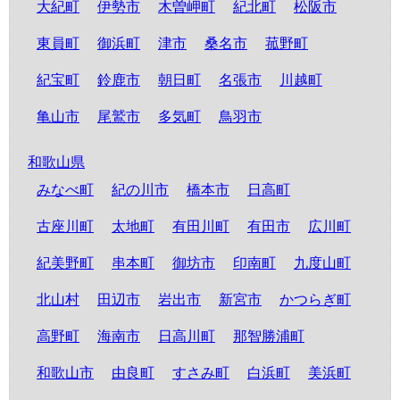
大紀町
伊勢市
木曽岬町
紀北町
松阪市
東員町
御浜町
津市
桑名市
菰野町
紀宝町
鈴鹿市
朝日町
名張市
川越町
亀山市
尾鷲市
多気町
鳥羽市
和歌山県
みなべ町
紀の川市
橋本市
日高町
古座川町
太地町
有田川町
有田市
広川町
紀美野町
串本町
御坊市
印南町
九度山町
北山村
田辺市
岩出市
新宮市
かつらぎ町
高野町
海南市
日高川町
那智勝浦町
和歌山市
由良町
すさみ町
白浜町
美浜町