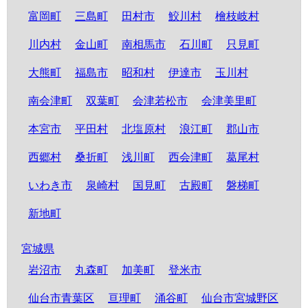
富岡町
三島町
田村市
鮫川村
檜枝岐村
川内村
金山町
南相馬市
石川町
只見町
大熊町
福島市
昭和村
伊達市
玉川村
南会津町
双葉町
会津若松市
会津美里町
本宮市
平田村
北塩原村
浪江町
郡山市
西郷村
桑折町
浅川町
西会津町
葛尾村
いわき市
泉崎村
国見町
古殿町
磐梯町
新地町
宮城県
岩沼市
丸森町
加美町
登米市
仙台市青葉区
亘理町
涌谷町
仙台市宮城野区