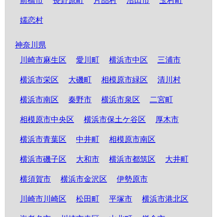
前橋市
長野原町
片品村
沼田市
玉村町
嬬恋村
神奈川県
川崎市麻生区
愛川町
横浜市中区
三浦市
横浜市栄区
大磯町
相模原市緑区
清川村
横浜市南区
秦野市
横浜市泉区
二宮町
相模原市中央区
横浜市保土ケ谷区
厚木市
横浜市青葉区
中井町
相模原市南区
横浜市磯子区
大和市
横浜市都筑区
大井町
横須賀市
横浜市金沢区
伊勢原市
川崎市川崎区
松田町
平塚市
横浜市港北区