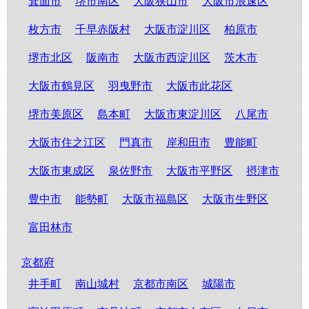
箕面市
堺市南区
大阪狭山市
大阪市浪速区
枚方市
千早赤阪村
大阪市淀川区
柏原市
堺市北区
阪南市
大阪市西淀川区
茨木市
大阪市鶴見区
羽曳野市
大阪市此花区
堺市美原区
島本町
大阪市東淀川区
八尾市
大阪市住之江区
門真市
岸和田市
豊能町
大阪市東成区
泉佐野市
大阪市平野区
摂津市
豊中市
能勢町
大阪市福島区
大阪市生野区
富田林市
京都府
井手町
南山城村
京都市南区
城陽市