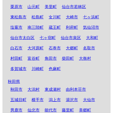
栗原市
山元町
美里町
仙台市若林区
東松島市
松島町
女川町
大崎市
七ヶ浜町
塩竈市
南三陸町
蔵王町
利府町
気仙沼市
仙台市太白区
七ヶ宿町
仙台市泉区
大和町
白石市
大河原町
石巻市
大郷町
名取市
村田町
富谷町
角田市
柴田町
大衡村
多賀城市
川崎町
色麻町
秋田県
秋田市
大潟村
東成瀬村
由利本荘市
五城目町
横手市
潟上市
湯沢市
大仙市
男鹿市
仙北市
能代市
藤里町
美郷町