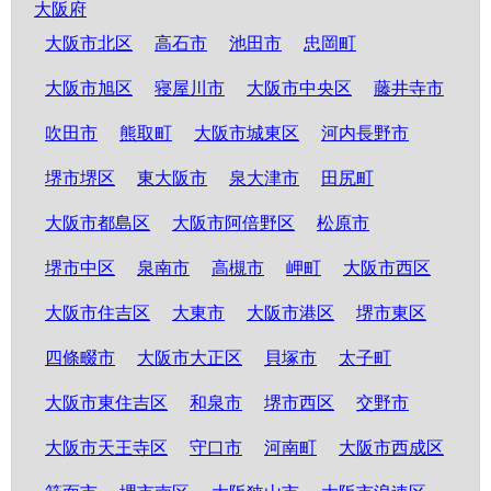
大阪府
大阪市北区
高石市
池田市
忠岡町
大阪市旭区
寝屋川市
大阪市中央区
藤井寺市
吹田市
熊取町
大阪市城東区
河内長野市
堺市堺区
東大阪市
泉大津市
田尻町
大阪市都島区
大阪市阿倍野区
松原市
堺市中区
泉南市
高槻市
岬町
大阪市西区
大阪市住吉区
大東市
大阪市港区
堺市東区
四條畷市
大阪市大正区
貝塚市
太子町
大阪市東住吉区
和泉市
堺市西区
交野市
大阪市天王寺区
守口市
河南町
大阪市西成区