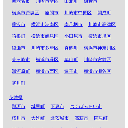
海老名市
川崎市幸区
山北町
鎌倉市
横浜市戸塚区
座間市
川崎市中原区
開成町
藤沢市
横浜市港南区
南足柄市
川崎市高津区
箱根町
横浜市鶴見区
小田原市
横浜市旭区
綾瀬市
川崎市多摩区
真鶴町
横浜市神奈川区
茅ヶ崎市
横浜市緑区
葉山町
川崎市宮前区
湯河原町
横浜市西区
逗子市
横浜市瀬谷区
寒川町
茨城県
那珂市
城里町
下妻市
つくばみらい市
桜川市
大洗町
北茨城市
高萩市
阿見町