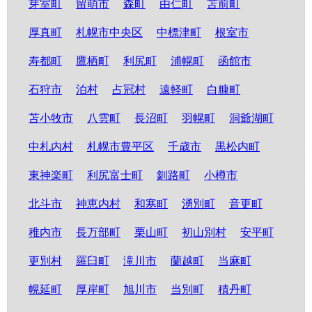
芽室町
留萌市
森町
由仁町
苫前町
厚真町
札幌市中央区
中標津町
根室市
寿都町
鷹栖町
利尻町
浦幌町
函館市
石狩市
泊村
占冠村
遠軽町
白糠町
苫小牧市
八雲町
長沼町
羽幌町
洞爺湖町
中札内村
札幌市豊平区
千歳市
黒松内町
東神楽町
利尻富士町
釧路町
小樽市
北斗市
神恵内村
和寒町
湧別町
音更町
稚内市
長万部町
栗山町
初山別村
安平町
更別村
羅臼町
滝川市
蘭越町
当麻町
幌延町
厚岸町
旭川市
当別町
積丹町