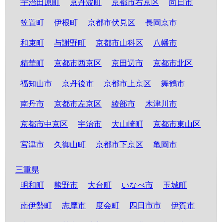
宇治田原町
京丹波町
京都市右京区
向日市
笠置町
伊根町
京都市伏見区
長岡京市
和束町
与謝野町
京都市山科区
八幡市
精華町
京都市西京区
京田辺市
京都市北区
福知山市
京丹後市
京都市上京区
舞鶴市
南丹市
京都市左京区
綾部市
木津川市
京都市中京区
宇治市
大山崎町
京都市東山区
宮津市
久御山町
京都市下京区
亀岡市
三重県
明和町
熊野市
大台町
いなべ市
玉城町
南伊勢町
志摩市
度会町
四日市市
伊賀市