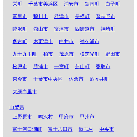
栄町
千葉市美浜区
浦安市
鋸南町
白子町
富里市
鴨川市
君津市
長柄町
習志野市
睦沢町
館山市
富津市
四街道市
神崎町
多古町
木更津市
白井市
袖ケ浦市
九十九里町
柏市
茂原市
横芝光町
野田市
松戸市
勝浦市
一宮町
芝山町
香取市
東金市
千葉市中央区
佐倉市
酒々井町
大網白里市
山梨県
上野原市
鳴沢村
甲府市
甲州市
富士河口湖町
富士吉田市
道志村
中央市