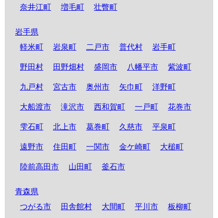
奈井江町
増毛町
壮瞥町
岩手県
軽米町
岩泉町
二戸市
普代村
岩手町
野田村
田野畑村
盛岡市
八幡平市
紫波町
九戸村
宮古市
奥州市
矢巾町
洋野町
大船渡市
滝沢市
西和賀町
一戸町
花巻市
雫石町
北上市
葛巻町
久慈市
平泉町
遠野市
住田町
一関市
金ケ崎町
大槌町
陸前高田市
山田町
釜石市
青森県
つがる市
田舎館村
大間町
平川市
板柳町