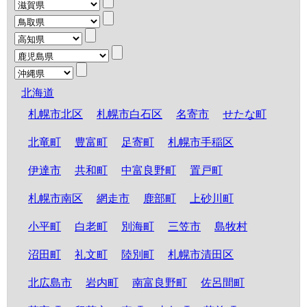
北海道
札幌市北区
札幌市白石区
名寄市
せたな町
北竜町
豊富町
足寄町
札幌市手稲区
伊達市
共和町
中富良野町
置戸町
札幌市南区
網走市
鹿部町
上砂川町
小平町
白老町
別海町
三笠市
島牧村
沼田町
礼文町
陸別町
札幌市清田区
北広島市
岩内町
南富良野町
佐呂間町