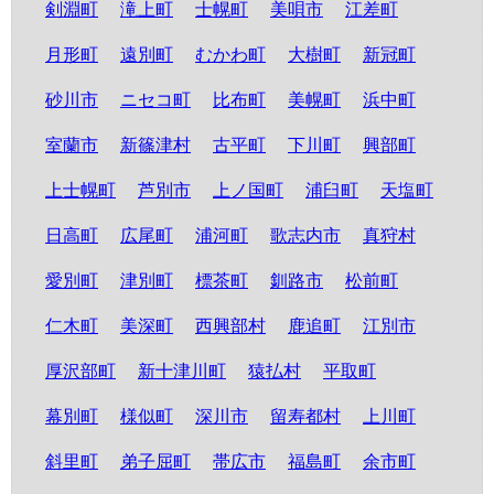
剣淵町
滝上町
士幌町
美唄市
江差町
月形町
遠別町
むかわ町
大樹町
新冠町
砂川市
ニセコ町
比布町
美幌町
浜中町
室蘭市
新篠津村
古平町
下川町
興部町
上士幌町
芦別市
上ノ国町
浦臼町
天塩町
日高町
広尾町
浦河町
歌志内市
真狩村
愛別町
津別町
標茶町
釧路市
松前町
仁木町
美深町
西興部村
鹿追町
江別市
厚沢部町
新十津川町
猿払村
平取町
幕別町
様似町
深川市
留寿都村
上川町
斜里町
弟子屈町
帯広市
福島町
余市町