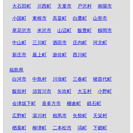
大石田町
川西町
天童市
戸沢村
南陽市
小国町
東根市
高畠町
白鷹町
山形市
尾花沢市
米沢市
山辺町
飯豊町
鶴岡市
中山町
三川町
酒田市
庄内町
河北町
新庄市
最上町
遊佐町
西川町
福島県
白河市
中島村
川俣町
三春町
猪苗代町
飯舘村
須賀川市
矢吹町
大玉村
小野町
会津坂下町
喜多方市
棚倉町
鏡石町
広野町
湯川村
相馬市
矢祭町
天栄村
楢葉町
柳津町
二本松市
塙町
下郷町