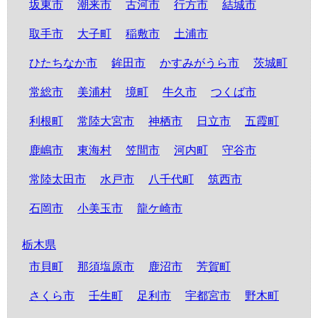
坂東市
潮来市
古河市
行方市
結城市
取手市
大子町
稲敷市
土浦市
ひたちなか市
鉾田市
かすみがうら市
茨城町
常総市
美浦村
境町
牛久市
つくば市
利根町
常陸大宮市
神栖市
日立市
五霞町
鹿嶋市
東海村
笠間市
河内町
守谷市
常陸太田市
水戸市
八千代町
筑西市
石岡市
小美玉市
龍ケ崎市
栃木県
市貝町
那須塩原市
鹿沼市
芳賀町
さくら市
壬生町
足利市
宇都宮市
野木町