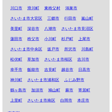
川口市
滑川町
東秩父村
鴻巣市
さいたま市大宮区
三郷市
行田市
嵐山町
美里町
深谷市
八潮市
さいたま市見沼区
蓮田市
秩父市
小川町
杉戸町
上尾市
さいたま市中央区
坂戸市
所沢市
川島町
松伏町
草加市
さいたま市桜区
吉川市
幸手市
飯能市
吉見町
越谷市
日高市
神川町
さいたま市浦和区
ふじみ野市
鶴ヶ島市
加須市
鳩山町
蕨市
寄居町
上里町
さいたま市南区
白岡市
本庄市