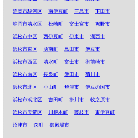
静岡市駿河区
南伊豆町
三島市
下田市
静岡市清水区
松崎町
富士宮市
裾野市
浜松市中区
西伊豆町
伊東市
湖西市
浜松市東区
函南町
島田市
伊豆市
浜松市西区
清水町
富士市
御前崎市
浜松市南区
長泉町
磐田市
菊川市
浜松市北区
小山町
焼津市
伊豆の国市
浜松市浜北区
吉田町
掛川市
牧之原市
浜松市天竜区
川根本町
藤枝市
東伊豆町
沼津市
森町
御殿場市