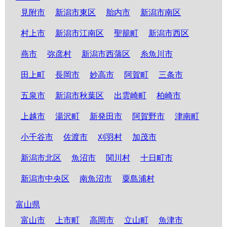
見附市
新潟市東区
胎内市
新潟市南区
村上市
新潟市江南区
聖籠町
新潟市西区
燕市
弥彦村
新潟市西蒲区
糸魚川市
田上町
長岡市
妙高市
阿賀町
三条市
五泉市
新潟市秋葉区
出雲崎町
柏崎市
上越市
湯沢町
新発田市
阿賀野市
津南町
小千谷市
佐渡市
刈羽村
加茂市
新潟市北区
魚沼市
関川村
十日町市
新潟市中央区
南魚沼市
粟島浦村
富山県
富山市
上市町
高岡市
立山町
魚津市