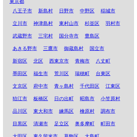
東京都
八王子市
新島村
日野市
中野区
稲城市
立川市
神津島村
東村山市
杉並区
羽村市
武蔵野市
三宅村
国分寺市
豊島区
あきる野市
三鷹市
御蔵島村
国立市
新宿区
北区
西東京市
青梅市
八丈町
墨田区
福生市
荒川区
瑞穂町
台東区
文京区
府中市
青ヶ島村
千代田区
江東区
狛江市
板橋区
日の出町
昭島市
小笠原村
品川区
東大和市
練馬区
檜原村
調布市
目黒区
清瀬市
足立区
奥多摩町
町田市
大田区
東久留米市
葛飾区
大島町