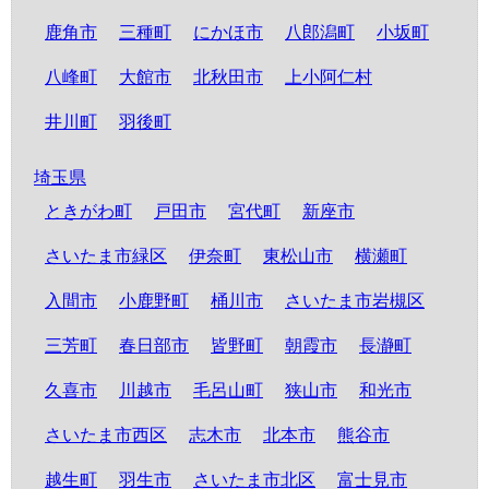
鹿角市
三種町
にかほ市
八郎潟町
小坂町
八峰町
大館市
北秋田市
上小阿仁村
井川町
羽後町
埼玉県
ときがわ町
戸田市
宮代町
新座市
さいたま市緑区
伊奈町
東松山市
横瀬町
入間市
小鹿野町
桶川市
さいたま市岩槻区
三芳町
春日部市
皆野町
朝霞市
長瀞町
久喜市
川越市
毛呂山町
狭山市
和光市
さいたま市西区
志木市
北本市
熊谷市
越生町
羽生市
さいたま市北区
富士見市