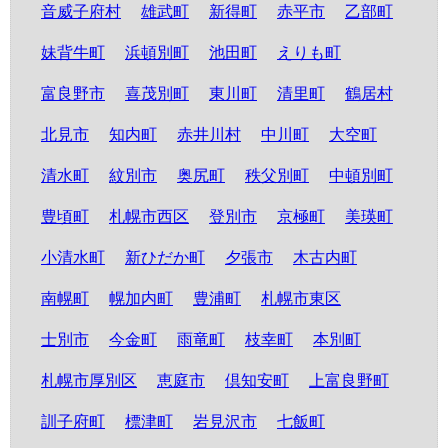
音威子府村
雄武町
新得町
赤平市
乙部町
妹背牛町
浜頓別町
池田町
えりも町
富良野市
喜茂別町
東川町
清里町
鶴居村
北見市
知内町
赤井川村
中川町
大空町
清水町
紋別市
奥尻町
秩父別町
中頓別町
豊頃町
札幌市西区
登別市
京極町
美瑛町
小清水町
新ひだか町
夕張市
木古内町
南幌町
幌加内町
豊浦町
札幌市東区
士別市
今金町
雨竜町
枝幸町
本別町
札幌市厚別区
恵庭市
倶知安町
上富良野町
訓子府町
標津町
岩見沢市
七飯町