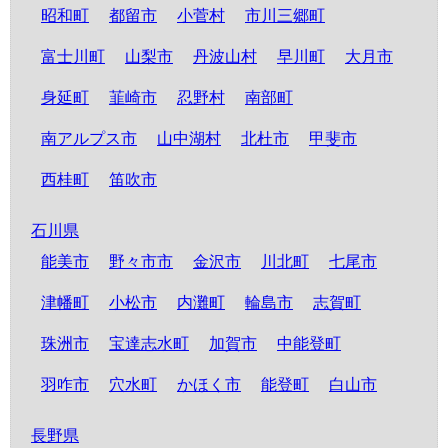
昭和町
都留市
小菅村
市川三郷町
富士川町
山梨市
丹波山村
早川町
大月市
身延町
韮崎市
忍野村
南部町
南アルプス市
山中湖村
北杜市
甲斐市
西桂町
笛吹市
石川県
能美市
野々市市
金沢市
川北町
七尾市
津幡町
小松市
内灘町
輪島市
志賀町
珠洲市
宝達志水町
加賀市
中能登町
羽咋市
穴水町
かほく市
能登町
白山市
長野県