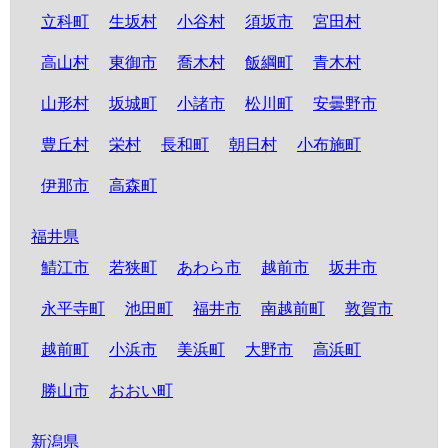
立科町
生坂村
小谷村
須坂市
宮田村
高山村
東御市
喬木村
飯綱町
青木村
山形村
坂城町
小諸市
松川町
安曇野市
豊丘村
栄村
長和町
朝日村
小布施町
伊那市
高森町
福井県
鯖江市
若狭町
あわら市
越前市
坂井市
永平寺町
池田町
福井市
南越前町
敦賀市
越前町
小浜市
美浜町
大野市
高浜町
勝山市
おおい町
新潟県