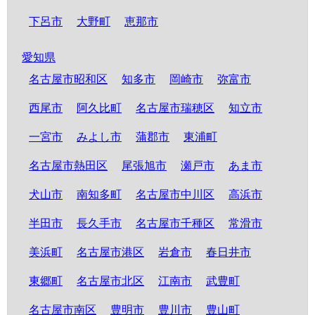
下呂市
大野町
恵那市
愛知県
名古屋市昭和区
知多市
岡崎市
弥富市
西尾市
阿久比町
名古屋市瑞穂区
知立市
一宮市
みよし市
蒲郡市
東浦町
名古屋市熱田区
尾張旭市
瀬戸市
あま市
犬山市
南知多町
名古屋市中川区
高浜市
半田市
長久手市
名古屋市千種区
常滑市
美浜町
名古屋市港区
岩倉市
春日井市
東郷町
名古屋市北区
江南市
武豊町
名古屋市南区
豊明市
豊川市
豊山町