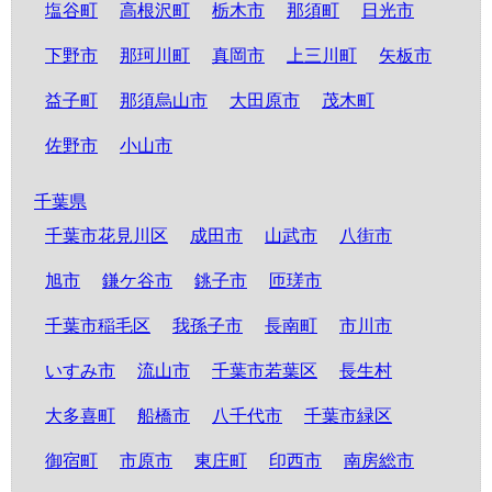
塩谷町
高根沢町
栃木市
那須町
日光市
下野市
那珂川町
真岡市
上三川町
矢板市
益子町
那須烏山市
大田原市
茂木町
佐野市
小山市
千葉県
千葉市花見川区
成田市
山武市
八街市
旭市
鎌ケ谷市
銚子市
匝瑳市
千葉市稲毛区
我孫子市
長南町
市川市
いすみ市
流山市
千葉市若葉区
長生村
大多喜町
船橋市
八千代市
千葉市緑区
御宿町
市原市
東庄町
印西市
南房総市