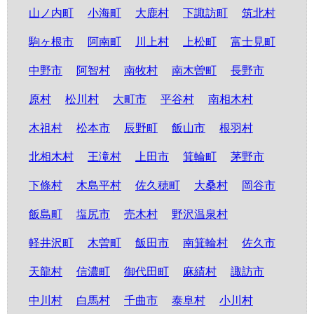
山ノ内町
小海町
大鹿村
下諏訪町
筑北村
駒ヶ根市
阿南町
川上村
上松町
富士見町
中野市
阿智村
南牧村
南木曽町
長野市
原村
松川村
大町市
平谷村
南相木村
木祖村
松本市
辰野町
飯山市
根羽村
北相木村
王滝村
上田市
箕輪町
茅野市
下條村
木島平村
佐久穂町
大桑村
岡谷市
飯島町
塩尻市
売木村
野沢温泉村
軽井沢町
木曽町
飯田市
南箕輪村
佐久市
天龍村
信濃町
御代田町
麻績村
諏訪市
中川村
白馬村
千曲市
泰阜村
小川村