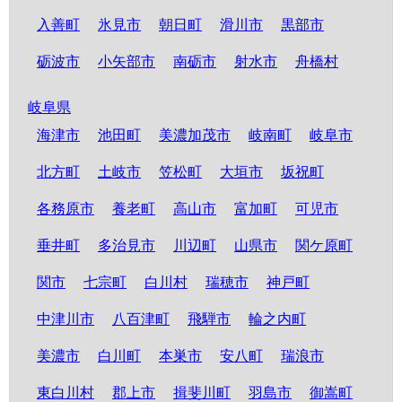
入善町
氷見市
朝日町
滑川市
黒部市
砺波市
小矢部市
南砺市
射水市
舟橋村
岐阜県
海津市
池田町
美濃加茂市
岐南町
岐阜市
北方町
土岐市
笠松町
大垣市
坂祝町
各務原市
養老町
高山市
富加町
可児市
垂井町
多治見市
川辺町
山県市
関ケ原町
関市
七宗町
白川村
瑞穂市
神戸町
中津川市
八百津町
飛騨市
輪之内町
美濃市
白川町
本巣市
安八町
瑞浪市
東白川村
郡上市
揖斐川町
羽島市
御嵩町