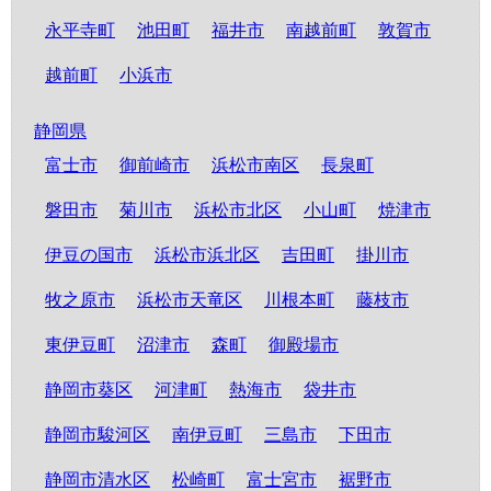
永平寺町
池田町
福井市
南越前町
敦賀市
越前町
小浜市
静岡県
富士市
御前崎市
浜松市南区
長泉町
磐田市
菊川市
浜松市北区
小山町
焼津市
伊豆の国市
浜松市浜北区
吉田町
掛川市
牧之原市
浜松市天竜区
川根本町
藤枝市
東伊豆町
沼津市
森町
御殿場市
静岡市葵区
河津町
熱海市
袋井市
静岡市駿河区
南伊豆町
三島市
下田市
静岡市清水区
松崎町
富士宮市
裾野市