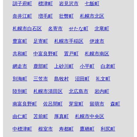
訓子府町
標津町
岩見沢市
七飯町
奈井江町
増毛町
壮瞥町
札幌市北区
札幌市白石区
名寄市
せたな町
北竜町
豊富町
足寄町
札幌市手稲区
伊達市
共和町
中富良野町
置戸町
札幌市南区
網走市
鹿部町
上砂川町
小平町
白老町
別海町
三笠市
島牧村
沼田町
礼文町
陸別町
札幌市清田区
北広島市
岩内町
南富良野町
佐呂間町
芽室町
留萌市
森町
由仁町
苫前町
厚真町
札幌市中央区
中標津町
根室市
寿都町
鷹栖町
利尻町