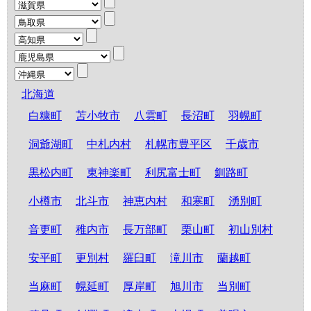
北海道
白糠町
苫小牧市
八雲町
長沼町
羽幌町
洞爺湖町
中札内村
札幌市豊平区
千歳市
黒松内町
東神楽町
利尻富士町
釧路町
小樽市
北斗市
神恵内村
和寒町
湧別町
音更町
稚内市
長万部町
栗山町
初山別村
安平町
更別村
羅臼町
滝川市
蘭越町
当麻町
幌延町
厚岸町
旭川市
当別町