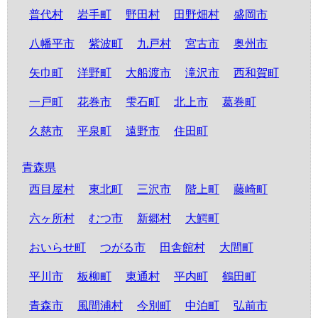
普代村
岩手町
野田村
田野畑村
盛岡市
八幡平市
紫波町
九戸村
宮古市
奥州市
矢巾町
洋野町
大船渡市
滝沢市
西和賀町
一戸町
花巻市
雫石町
北上市
葛巻町
久慈市
平泉町
遠野市
住田町
青森県
西目屋村
東北町
三沢市
階上町
藤崎町
六ヶ所村
むつ市
新郷村
大鰐町
おいらせ町
つがる市
田舎館村
大間町
平川市
板柳町
東通村
平内町
鶴田町
青森市
風間浦村
今別町
中泊町
弘前市