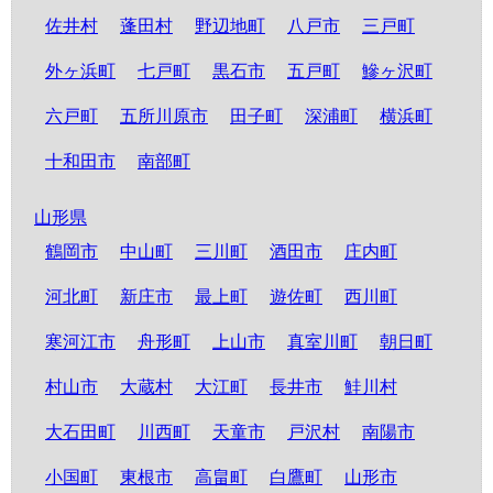
佐井村
蓬田村
野辺地町
八戸市
三戸町
外ヶ浜町
七戸町
黒石市
五戸町
鰺ヶ沢町
六戸町
五所川原市
田子町
深浦町
横浜町
十和田市
南部町
山形県
鶴岡市
中山町
三川町
酒田市
庄内町
河北町
新庄市
最上町
遊佐町
西川町
寒河江市
舟形町
上山市
真室川町
朝日町
村山市
大蔵村
大江町
長井市
鮭川村
大石田町
川西町
天童市
戸沢村
南陽市
小国町
東根市
高畠町
白鷹町
山形市