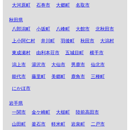
大河原町
石巻市
大郷町
名取市
秋田県
八郎潟町
小坂町
八峰町
大館市
北秋田市
上小阿仁村
井川町
羽後町
秋田市
大潟村
東成瀬村
由利本荘市
五城目町
横手市
潟上市
湯沢市
大仙市
男鹿市
仙北市
能代市
藤里町
美郷町
鹿角市
三種町
にかほ市
岩手県
一関市
金ケ崎町
大槌町
陸前高田市
山田町
釜石市
軽米町
岩泉町
二戸市