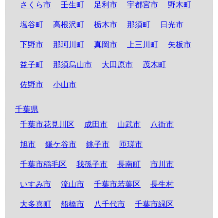
さくら市
壬生町
足利市
宇都宮市
野木町
塩谷町
高根沢町
栃木市
那須町
日光市
下野市
那珂川町
真岡市
上三川町
矢板市
益子町
那須烏山市
大田原市
茂木町
佐野市
小山市
千葉県
千葉市花見川区
成田市
山武市
八街市
旭市
鎌ケ谷市
銚子市
匝瑳市
千葉市稲毛区
我孫子市
長南町
市川市
いすみ市
流山市
千葉市若葉区
長生村
大多喜町
船橋市
八千代市
千葉市緑区