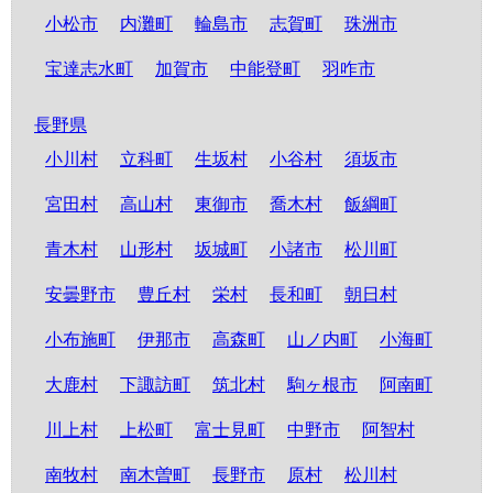
小松市
内灘町
輪島市
志賀町
珠洲市
宝達志水町
加賀市
中能登町
羽咋市
長野県
小川村
立科町
生坂村
小谷村
須坂市
宮田村
高山村
東御市
喬木村
飯綱町
青木村
山形村
坂城町
小諸市
松川町
安曇野市
豊丘村
栄村
長和町
朝日村
小布施町
伊那市
高森町
山ノ内町
小海町
大鹿村
下諏訪町
筑北村
駒ヶ根市
阿南町
川上村
上松町
富士見町
中野市
阿智村
南牧村
南木曽町
長野市
原村
松川村