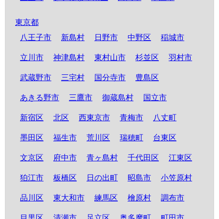
東京都
八王子市
新島村
日野市
中野区
稲城市
立川市
神津島村
東村山市
杉並区
羽村市
武蔵野市
三宅村
国分寺市
豊島区
あきる野市
三鷹市
御蔵島村
国立市
新宿区
北区
西東京市
青梅市
八丈町
墨田区
福生市
荒川区
瑞穂町
台東区
文京区
府中市
青ヶ島村
千代田区
江東区
狛江市
板橋区
日の出町
昭島市
小笠原村
品川区
東大和市
練馬区
檜原村
調布市
目黒区
清瀬市
足立区
奥多摩町
町田市