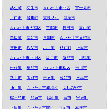
越生町
羽生市
さいたま市北区
富士見市
川口市
滑川町
東秩父村
鴻巣市
さいたま市大宮区
三郷市
行田市
嵐山町
美里町
深谷市
八潮市
さいたま市見沼区
蓮田市
秩父市
小川町
杉戸町
上尾市
さいたま市中央区
坂戸市
所沢市
川島町
松伏町
草加市
さいたま市桜区
吉川市
幸手市
飯能市
吉見町
越谷市
日高市
神川町
さいたま市浦和区
ふじみ野市
鶴ヶ島市
加須市
鳩山町
蕨市
寄居町
上里町
さいたま市南区
白岡市
本庄市