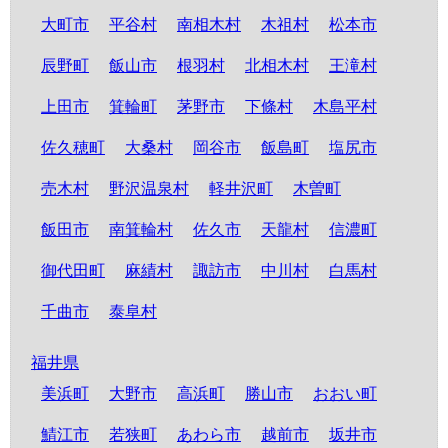
大町市
平谷村
南相木村
木祖村
松本市
辰野町
飯山市
根羽村
北相木村
王滝村
上田市
箕輪町
茅野市
下條村
木島平村
佐久穂町
大桑村
岡谷市
飯島町
塩尻市
売木村
野沢温泉村
軽井沢町
木曽町
飯田市
南箕輪村
佐久市
天龍村
信濃町
御代田町
麻績村
諏訪市
中川村
白馬村
千曲市
泰阜村
福井県
美浜町
大野市
高浜町
勝山市
おおい町
鯖江市
若狭町
あわら市
越前市
坂井市