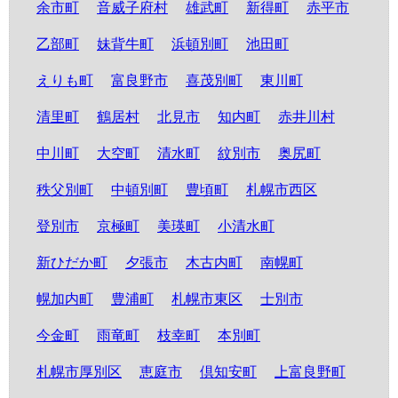
余市町
音威子府村
雄武町
新得町
赤平市
乙部町
妹背牛町
浜頓別町
池田町
えりも町
富良野市
喜茂別町
東川町
清里町
鶴居村
北見市
知内町
赤井川村
中川町
大空町
清水町
紋別市
奥尻町
秩父別町
中頓別町
豊頃町
札幌市西区
登別市
京極町
美瑛町
小清水町
新ひだか町
夕張市
木古内町
南幌町
幌加内町
豊浦町
札幌市東区
士別市
今金町
雨竜町
枝幸町
本別町
札幌市厚別区
恵庭市
倶知安町
上富良野町