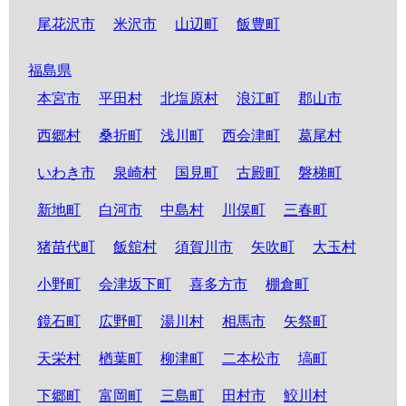
尾花沢市
米沢市
山辺町
飯豊町
福島県
本宮市
平田村
北塩原村
浪江町
郡山市
西郷村
桑折町
浅川町
西会津町
葛尾村
いわき市
泉崎村
国見町
古殿町
磐梯町
新地町
白河市
中島村
川俣町
三春町
猪苗代町
飯舘村
須賀川市
矢吹町
大玉村
小野町
会津坂下町
喜多方市
棚倉町
鏡石町
広野町
湯川村
相馬市
矢祭町
天栄村
楢葉町
柳津町
二本松市
塙町
下郷町
富岡町
三島町
田村市
鮫川村