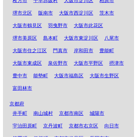
枚方市
千早赤阪村
大阪市淀川区
柏原市
堺市北区
阪南市
大阪市西淀川区
茨木市
大阪市鶴見区
羽曳野市
大阪市此花区
堺市美原区
島本町
大阪市東淀川区
八尾市
大阪市住之江区
門真市
岸和田市
豊能町
大阪市東成区
泉佐野市
大阪市平野区
摂津市
豊中市
能勢町
大阪市福島区
大阪市生野区
富田林市
京都府
井手町
南山城村
京都市南区
城陽市
宇治田原町
京丹波町
京都市右京区
向日市