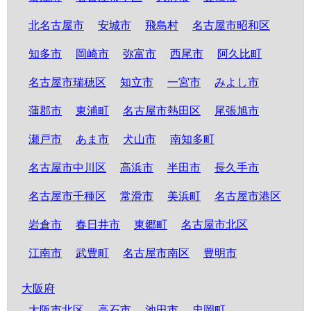
北名古屋市
安城市
飛島村
名古屋市昭和区
知多市
岡崎市
弥富市
西尾市
阿久比町
名古屋市瑞穂区
知立市
一宮市
みよし市
蒲郡市
東浦町
名古屋市熱田区
尾張旭市
瀬戸市
あま市
犬山市
南知多町
名古屋市中川区
高浜市
半田市
長久手市
名古屋市千種区
常滑市
美浜町
名古屋市港区
岩倉市
春日井市
東郷町
名古屋市北区
江南市
武豊町
名古屋市南区
豊明市
大阪府
大阪市北区
高石市
池田市
忠岡町