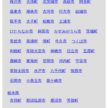
桜川市
大洗町
北茨城市
高萩市
阿見町
坂東市
潮来市
古河市
行方市
結城市
取手市
大子町
稲敷市
土浦市
ひたちなか市
鉾田市
かすみがうら市
茨城町
常総市
美浦村
境町
牛久市
つくば市
利根町
常陸大宮市
神栖市
日立市
五霞町
鹿嶋市
東海村
笠間市
河内町
守谷市
常陸太田市
水戸市
八千代町
筑西市
石岡市
小美玉市
龍ケ崎市
栃木県
市貝町
那須塩原市
鹿沼市
芳賀町