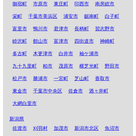
御宿町
市原市
東庄町
印西市
南房総市
栄町
千葉市美浜区
浦安市
鋸南町
白子町
富里市
鴨川市
君津市
長柄町
習志野市
睦沢町
館山市
富津市
四街道市
神崎町
多古町
木更津市
白井市
袖ケ浦市
九十九里町
柏市
茂原市
横芝光町
野田市
松戸市
勝浦市
一宮町
芝山町
香取市
東金市
千葉市中央区
佐倉市
酒々井町
大網白里市
新潟県
佐渡市
刈羽村
加茂市
新潟市北区
魚沼市