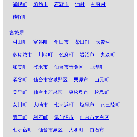
浦幌町
函館市
石狩市
泊村
占冠村
遠軽町
宮城県
村田町
富谷町
角田市
柴田町
大衡村
多賀城市
川崎町
色麻町
岩沼市
丸森町
加美町
登米市
仙台市青葉区
亘理町
涌谷町
仙台市宮城野区
栗原市
山元町
美里町
仙台市若林区
東松島市
松島町
女川町
大崎市
七ヶ浜町
塩竈市
南三陸町
蔵王町
利府町
気仙沼市
仙台市太白区
七ヶ宿町
仙台市泉区
大和町
白石市