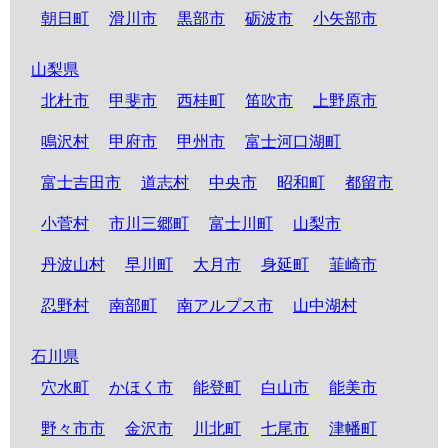
朝日町
滑川市
黒部市
砺波市
小矢部市
山梨県
北杜市
甲斐市
西桂町
笛吹市
上野原市
鳴沢村
甲府市
甲州市
富士河口湖町
富士吉田市
道志村
中央市
昭和町
都留市
小菅村
市川三郷町
富士川町
山梨市
丹波山村
早川町
大月市
身延町
韮崎市
忍野村
南部町
南アルプス市
山中湖村
石川県
穴水町
かほく市
能登町
白山市
能美市
野々市市
金沢市
川北町
七尾市
津幡町