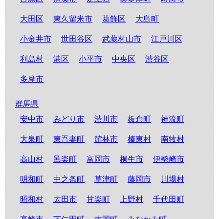
大田区
東久留米市
葛飾区
大島町
小金井市
世田谷区
武蔵村山市
江戸川区
利島村
港区
小平市
中央区
渋谷区
多摩市
群馬県
安中市
みどり市
渋川市
板倉町
神流町
大泉町
東吾妻町
館林市
榛東村
南牧村
高山村
邑楽町
富岡市
桐生市
伊勢崎市
明和町
中之条町
草津町
藤岡市
川場村
昭和村
太田市
甘楽町
上野村
千代田町