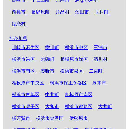
高崎市
下仁田町
吉岡町
みなかみ町
前橋市
長野原町
片品村
沼田市
玉村町
嬬恋村
神奈川県
川崎市麻生区
愛川町
横浜市中区
三浦市
横浜市栄区
大磯町
相模原市緑区
清川村
横浜市南区
秦野市
横浜市泉区
二宮町
相模原市中央区
横浜市保土ケ谷区
厚木市
横浜市青葉区
中井町
相模原市南区
横浜市磯子区
大和市
横浜市都筑区
大井町
横須賀市
横浜市金沢区
伊勢原市