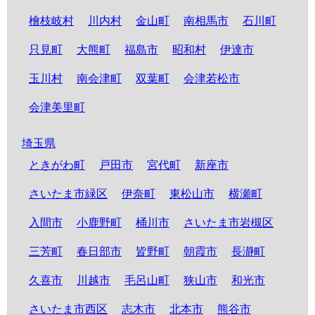
檜枝岐村
川内村
金山町
南相馬市
石川町
只見町
大熊町
福島市
昭和村
伊達市
玉川村
南会津町
双葉町
会津若松市
会津美里町
埼玉県
ときがわ町
戸田市
宮代町
新座市
さいたま市緑区
伊奈町
東松山市
横瀬町
入間市
小鹿野町
桶川市
さいたま市岩槻区
三芳町
春日部市
皆野町
朝霞市
長瀞町
久喜市
川越市
毛呂山町
狭山市
和光市
さいたま市西区
志木市
北本市
熊谷市