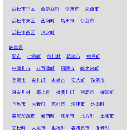
浜松市中区
西伊豆町
伊東市
湖西市
浜松市東区
函南町
島田市
伊豆市
浜松市西区
清水町
岐阜県
関市
七宗町
白川村
瑞穂市
神戸町
中津川市
八百津町
飛騨市
輪之内町
美濃市
白川町
本巣市
安八町
瑞浪市
東白川村
郡上市
揖斐川町
羽島市
御嵩町
下呂市
大野町
恵那市
海津市
池田町
美濃加茂市
岐南町
岐阜市
北方町
土岐市
笠松町
大垣市
坂祝町
各務原市
養老町