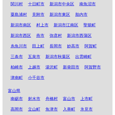
関川村
十日町市
新潟市中央区
南魚沼市
粟島浦村
見附市
新潟市東区
胎内市
新潟市南区
村上市
新潟市江南区
聖籠町
新潟市西区
燕市
弥彦村
新潟市西蒲区
糸魚川市
田上町
長岡市
妙高市
阿賀町
三条市
五泉市
新潟市秋葉区
出雲崎町
柏崎市
上越市
湯沢町
新発田市
阿賀野市
津南町
小千谷市
富山県
南砺市
射水市
舟橋村
富山市
上市町
高岡市
立山町
魚津市
入善町
氷見市