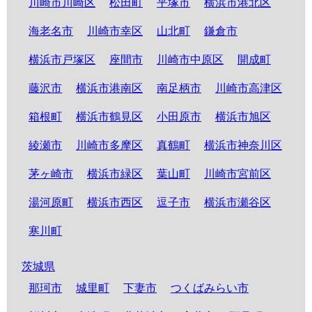
川崎市川崎区
松田町
平塚市
横浜市港北区
海老名市
川崎市幸区
山北町
鎌倉市
横浜市戸塚区
座間市
川崎市中原区
開成町
藤沢市
横浜市港南区
南足柄市
川崎市高津区
箱根町
横浜市鶴見区
小田原市
横浜市旭区
綾瀬市
川崎市多摩区
真鶴町
横浜市神奈川区
茅ヶ崎市
横浜市緑区
葉山町
川崎市宮前区
湯河原町
横浜市西区
逗子市
横浜市瀬谷区
寒川町
茨城県
那珂市
城里町
下妻市
つくばみらい市