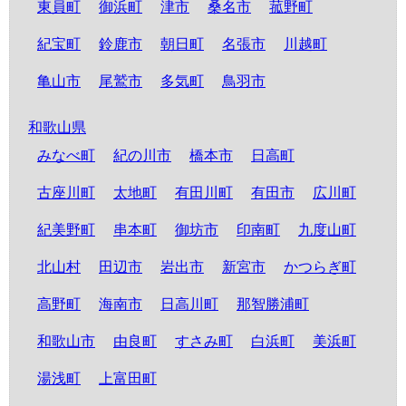
東員町
御浜町
津市
桑名市
菰野町
紀宝町
鈴鹿市
朝日町
名張市
川越町
亀山市
尾鷲市
多気町
鳥羽市
和歌山県
みなべ町
紀の川市
橋本市
日高町
古座川町
太地町
有田川町
有田市
広川町
紀美野町
串本町
御坊市
印南町
九度山町
北山村
田辺市
岩出市
新宮市
かつらぎ町
高野町
海南市
日高川町
那智勝浦町
和歌山市
由良町
すさみ町
白浜町
美浜町
湯浅町
上富田町