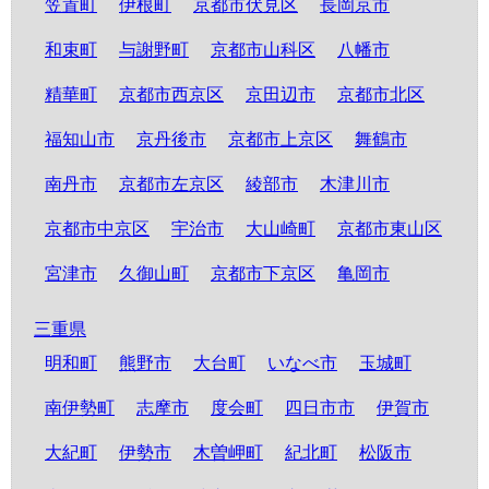
笠置町
伊根町
京都市伏見区
長岡京市
和束町
与謝野町
京都市山科区
八幡市
精華町
京都市西京区
京田辺市
京都市北区
福知山市
京丹後市
京都市上京区
舞鶴市
南丹市
京都市左京区
綾部市
木津川市
京都市中京区
宇治市
大山崎町
京都市東山区
宮津市
久御山町
京都市下京区
亀岡市
三重県
明和町
熊野市
大台町
いなべ市
玉城町
南伊勢町
志摩市
度会町
四日市市
伊賀市
大紀町
伊勢市
木曽岬町
紀北町
松阪市