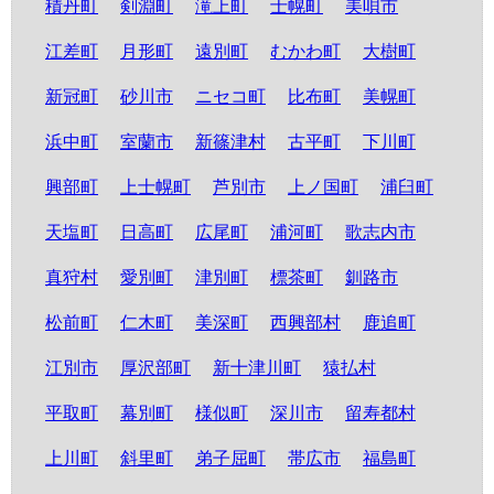
積丹町
剣淵町
滝上町
士幌町
美唄市
江差町
月形町
遠別町
むかわ町
大樹町
新冠町
砂川市
ニセコ町
比布町
美幌町
浜中町
室蘭市
新篠津村
古平町
下川町
興部町
上士幌町
芦別市
上ノ国町
浦臼町
天塩町
日高町
広尾町
浦河町
歌志内市
真狩村
愛別町
津別町
標茶町
釧路市
松前町
仁木町
美深町
西興部村
鹿追町
江別市
厚沢部町
新十津川町
猿払村
平取町
幕別町
様似町
深川市
留寿都村
上川町
斜里町
弟子屈町
帯広市
福島町