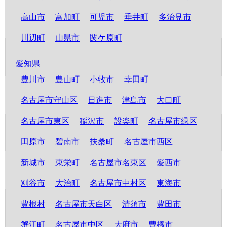
高山市
富加町
可児市
垂井町
多治見市
川辺町
山県市
関ケ原町
愛知県
豊川市
豊山町
小牧市
幸田町
名古屋市守山区
日進市
津島市
大口町
名古屋市東区
稲沢市
設楽町
名古屋市緑区
田原市
碧南市
扶桑町
名古屋市西区
新城市
東栄町
名古屋市名東区
愛西市
刈谷市
大治町
名古屋市中村区
東海市
豊根村
名古屋市天白区
清須市
豊田市
蟹江町
名古屋市中区
大府市
豊橋市