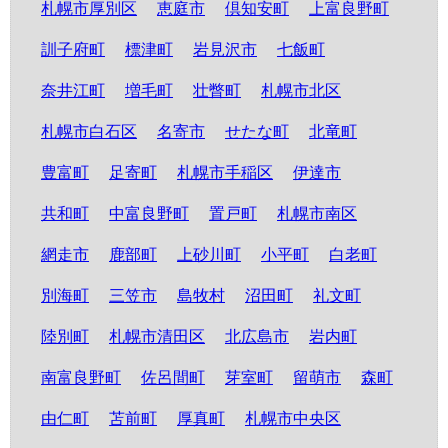
札幌市厚別区
恵庭市
倶知安町
上富良野町
訓子府町
標津町
岩見沢市
七飯町
奈井江町
増毛町
壮瞥町
札幌市北区
札幌市白石区
名寄市
せたな町
北竜町
豊富町
足寄町
札幌市手稲区
伊達市
共和町
中富良野町
置戸町
札幌市南区
網走市
鹿部町
上砂川町
小平町
白老町
別海町
三笠市
島牧村
沼田町
礼文町
陸別町
札幌市清田区
北広島市
岩内町
南富良野町
佐呂間町
芽室町
留萌市
森町
由仁町
苫前町
厚真町
札幌市中央区