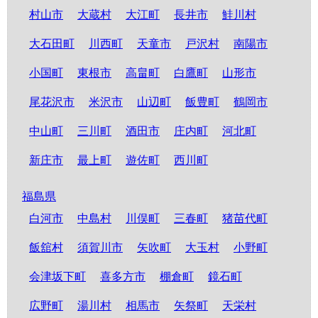
村山市
大蔵村
大江町
長井市
鮭川村
大石田町
川西町
天童市
戸沢村
南陽市
小国町
東根市
高畠町
白鷹町
山形市
尾花沢市
米沢市
山辺町
飯豊町
鶴岡市
中山町
三川町
酒田市
庄内町
河北町
新庄市
最上町
遊佐町
西川町
福島県
白河市
中島村
川俣町
三春町
猪苗代町
飯舘村
須賀川市
矢吹町
大玉村
小野町
会津坂下町
喜多方市
棚倉町
鏡石町
広野町
湯川村
相馬市
矢祭町
天栄村