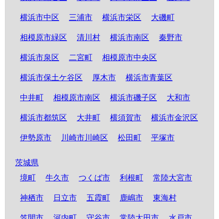
横浜市中区
三浦市
横浜市栄区
大磯町
相模原市緑区
清川村
横浜市南区
秦野市
横浜市泉区
二宮町
相模原市中央区
横浜市保土ケ谷区
厚木市
横浜市青葉区
中井町
相模原市南区
横浜市磯子区
大和市
横浜市都筑区
大井町
横須賀市
横浜市金沢区
伊勢原市
川崎市川崎区
松田町
平塚市
茨城県
境町
牛久市
つくば市
利根町
常陸大宮市
神栖市
日立市
五霞町
鹿嶋市
東海村
笠間市
河内町
守谷市
常陸太田市
水戸市