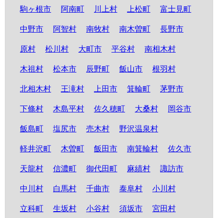
駒ヶ根市
阿南町
川上村
上松町
富士見町
中野市
阿智村
南牧村
南木曽町
長野市
原村
松川村
大町市
平谷村
南相木村
木祖村
松本市
辰野町
飯山市
根羽村
北相木村
王滝村
上田市
箕輪町
茅野市
下條村
木島平村
佐久穂町
大桑村
岡谷市
飯島町
塩尻市
売木村
野沢温泉村
軽井沢町
木曽町
飯田市
南箕輪村
佐久市
天龍村
信濃町
御代田町
麻績村
諏訪市
中川村
白馬村
千曲市
泰阜村
小川村
立科町
生坂村
小谷村
須坂市
宮田村