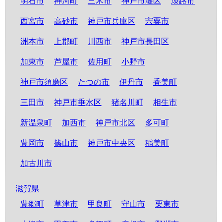
明石市
神河町
三木市
神戸市灘区
淡路市
西宮市
高砂市
神戸市兵庫区
宍粟市
洲本市
上郡町
川西市
神戸市長田区
加東市
芦屋市
佐用町
小野市
神戸市須磨区
たつの市
伊丹市
香美町
三田市
神戸市垂水区
猪名川町
相生市
新温泉町
加西市
神戸市北区
多可町
豊岡市
篠山市
神戸市中央区
稲美町
加古川市
滋賀県
豊郷町
草津市
甲良町
守山市
栗東市