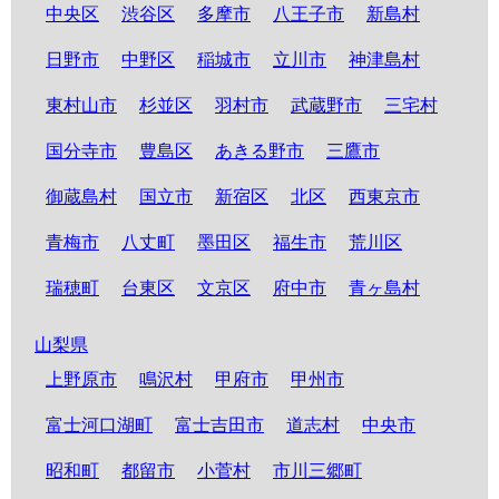
中央区
渋谷区
多摩市
八王子市
新島村
日野市
中野区
稲城市
立川市
神津島村
東村山市
杉並区
羽村市
武蔵野市
三宅村
国分寺市
豊島区
あきる野市
三鷹市
御蔵島村
国立市
新宿区
北区
西東京市
青梅市
八丈町
墨田区
福生市
荒川区
瑞穂町
台東区
文京区
府中市
青ヶ島村
山梨県
上野原市
鳴沢村
甲府市
甲州市
富士河口湖町
富士吉田市
道志村
中央市
昭和町
都留市
小菅村
市川三郷町