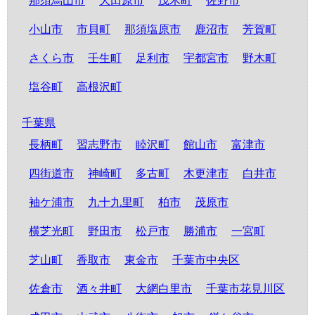
那須烏山市
大田原市
茂木町
佐野市
小山市
市貝町
那須塩原市
鹿沼市
芳賀町
さくら市
壬生町
足利市
宇都宮市
野木町
塩谷町
高根沢町
千葉県
長柄町
習志野市
睦沢町
館山市
富津市
四街道市
神崎町
多古町
木更津市
白井市
袖ケ浦市
九十九里町
柏市
茂原市
横芝光町
野田市
松戸市
勝浦市
一宮町
芝山町
香取市
東金市
千葉市中央区
佐倉市
酒々井町
大網白里市
千葉市花見川区