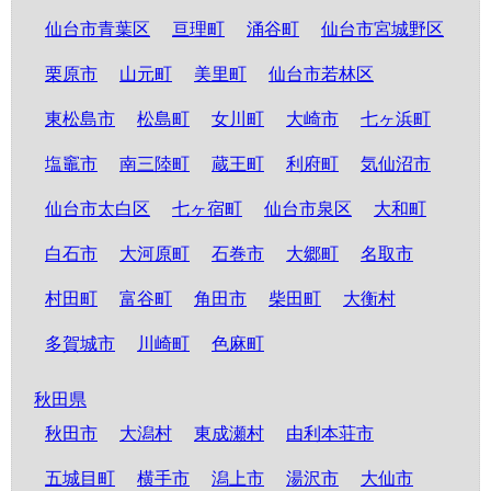
仙台市青葉区
亘理町
涌谷町
仙台市宮城野区
栗原市
山元町
美里町
仙台市若林区
東松島市
松島町
女川町
大崎市
七ヶ浜町
塩竈市
南三陸町
蔵王町
利府町
気仙沼市
仙台市太白区
七ヶ宿町
仙台市泉区
大和町
白石市
大河原町
石巻市
大郷町
名取市
村田町
富谷町
角田市
柴田町
大衡村
多賀城市
川崎町
色麻町
秋田県
秋田市
大潟村
東成瀬村
由利本荘市
五城目町
横手市
潟上市
湯沢市
大仙市