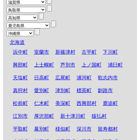
北海道
浜中町
室蘭市
新篠津村
古平町
下川町
興部町
上士幌町
芦別市
上ノ国町
浦臼町
天塩町
日高町
広尾町
浦河町
歌志内市
真狩村
愛別町
津別町
標茶町
釧路市
松前町
仁木町
美深町
西興部村
鹿追町
江別市
厚沢部町
新十津川町
猿払村
平取町
幕別町
様似町
深川市
留寿都村