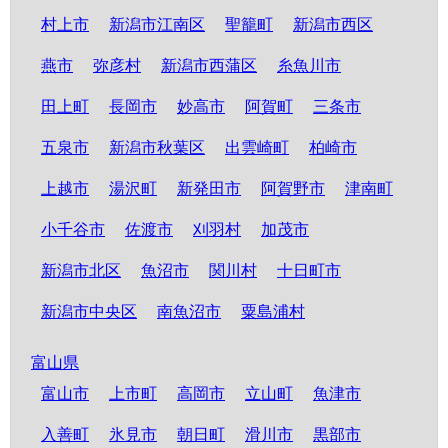
村上市
新潟市江南区
聖籠町
新潟市西区
燕市
弥彦村
新潟市西蒲区
糸魚川市
田上町
長岡市
妙高市
阿賀町
三条市
五泉市
新潟市秋葉区
出雲崎町
柏崎市
上越市
湯沢町
新発田市
阿賀野市
津南町
小千谷市
佐渡市
刈羽村
加茂市
新潟市北区
魚沼市
関川村
十日町市
新潟市中央区
南魚沼市
粟島浦村
富山県
富山市
上市町
高岡市
立山町
魚津市
入善町
氷見市
朝日町
滑川市
黒部市