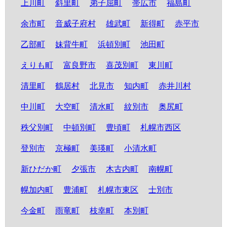
上川町
斜里町
弟子屈町
帯広市
福島町
余市町
音威子府村
雄武町
新得町
赤平市
乙部町
妹背牛町
浜頓別町
池田町
えりも町
富良野市
喜茂別町
東川町
清里町
鶴居村
北見市
知内町
赤井川村
中川町
大空町
清水町
紋別市
奥尻町
秩父別町
中頓別町
豊頃町
札幌市西区
登別市
京極町
美瑛町
小清水町
新ひだか町
夕張市
木古内町
南幌町
幌加内町
豊浦町
札幌市東区
士別市
今金町
雨竜町
枝幸町
本別町