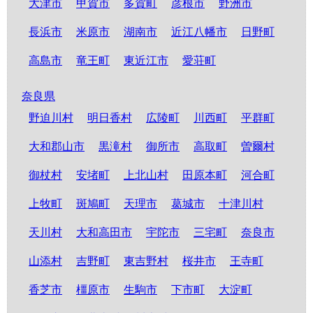
大津市
甲賀市
多賀町
彦根市
野洲市
長浜市
米原市
湖南市
近江八幡市
日野町
高島市
竜王町
東近江市
愛荘町
奈良県
野迫川村
明日香村
広陵町
川西町
平群町
大和郡山市
黒滝村
御所市
高取町
曽爾村
御杖村
安堵町
上北山村
田原本町
河合町
上牧町
斑鳩町
天理市
葛城市
十津川村
天川村
大和高田市
宇陀市
三宅町
奈良市
山添村
吉野町
東吉野村
桜井市
王寺町
香芝市
橿原市
生駒市
下市町
大淀町