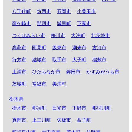
八千代町
筑西市
石岡市
小美玉市
龍ケ崎市
那珂市
城里町
下妻市
つくばみらい市
桜川市
大洗町
北茨城市
高萩市
阿見町
坂東市
潮来市
古河市
行方市
結城市
取手市
大子町
稲敷市
土浦市
ひたちなか市
鉾田市
かすみがうら市
茨城町
常総市
美浦村
栃木県
栃木市
那須町
日光市
下野市
那珂川町
真岡市
上三川町
矢板市
益子町