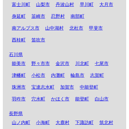
富士川町
山梨市
丹波山村
早川町
大月市
身延町
韮崎市
忍野村
南部町
南アルプス市
山中湖村
北杜市
甲斐市
西桂町
笛吹市
石川県
能美市
野々市市
金沢市
川北町
七尾市
津幡町
小松市
内灘町
輪島市
志賀町
珠洲市
宝達志水町
加賀市
中能登町
羽咋市
穴水町
かほく市
能登町
白山市
長野県
山ノ内町
小海町
大鹿村
下諏訪町
筑北村