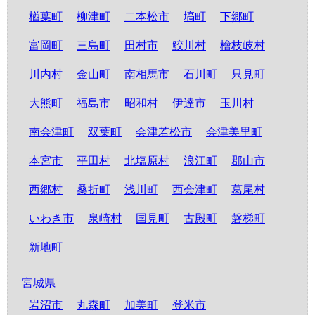
楢葉町
柳津町
二本松市
塙町
下郷町
富岡町
三島町
田村市
鮫川村
檜枝岐村
川内村
金山町
南相馬市
石川町
只見町
大熊町
福島市
昭和村
伊達市
玉川村
南会津町
双葉町
会津若松市
会津美里町
本宮市
平田村
北塩原村
浪江町
郡山市
西郷村
桑折町
浅川町
西会津町
葛尾村
いわき市
泉崎村
国見町
古殿町
磐梯町
新地町
宮城県
岩沼市
丸森町
加美町
登米市