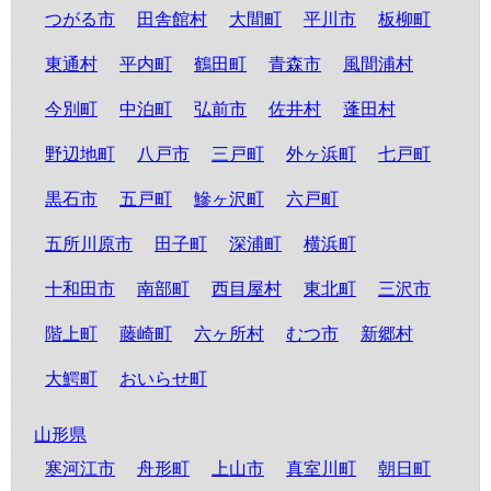
つがる市
田舎館村
大間町
平川市
板柳町
東通村
平内町
鶴田町
青森市
風間浦村
今別町
中泊町
弘前市
佐井村
蓬田村
野辺地町
八戸市
三戸町
外ヶ浜町
七戸町
黒石市
五戸町
鰺ヶ沢町
六戸町
五所川原市
田子町
深浦町
横浜町
十和田市
南部町
西目屋村
東北町
三沢市
階上町
藤崎町
六ヶ所村
むつ市
新郷村
大鰐町
おいらせ町
山形県
寒河江市
舟形町
上山市
真室川町
朝日町