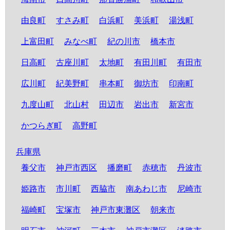
由良町
すさみ町
白浜町
美浜町
湯浅町
上富田町
みなべ町
紀の川市
橋本市
日高町
古座川町
太地町
有田川町
有田市
広川町
紀美野町
串本町
御坊市
印南町
九度山町
北山村
田辺市
岩出市
新宮市
かつらぎ町
高野町
兵庫県
養父市
神戸市西区
播磨町
赤穂市
丹波市
姫路市
市川町
西脇市
南あわじ市
尼崎市
福崎町
宝塚市
神戸市東灘区
朝来市