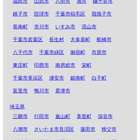
成田市
山武市
八街市
旭市
鎌ケ谷市
銚子市
匝瑳市
千葉市稲毛区
我孫子市
長南町
市川市
いすみ市
流山市
千葉市若葉区
長生村
大多喜町
船橋市
八千代市
千葉市緑区
御宿町
市原市
東庄町
印西市
南房総市
栄町
千葉市美浜区
浦安市
鋸南町
白子町
富里市
鴨川市
君津市
埼玉県
三郷市
行田市
嵐山町
美里町
深谷市
八潮市
さいたま市見沼区
蓮田市
秩父市