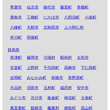
男鹿市
仙北市
能代市
藤里町
美郷町
鹿角市
三種町
にかほ市
八郎潟町
小坂町
八峰町
大館市
北秋田市
上小阿仁村
井川町
羽後町
群馬県
草津町
藤岡市
川場村
昭和村
太田市
甘楽町
上野村
千代田町
高崎市
下仁田町
吉岡町
みなかみ町
前橋市
長野原町
片品村
沼田市
玉村町
嬬恋村
安中市
みどり市
渋川市
板倉町
神流町
大泉町
東吾妻町
館林市
榛東村
南牧村
高山村