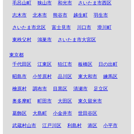
毛呂山町
狭山市
和光市
さいたま市西区
志木市
北本市
熊谷市
越生町
羽生市
さいたま市北区
富士見市
川口市
滑川町
東秩父村
鴻巣市
さいたま市大宮区
東京都
千代田区
江東区
狛江市
板橋区
日の出町
昭島市
小笠原村
品川区
東大和市
練馬区
檜原村
調布市
目黒区
清瀬市
足立区
奥多摩町
町田市
大田区
東久留米市
葛飾区
大島町
小金井市
世田谷区
武蔵村山市
江戸川区
利島村
港区
小平市