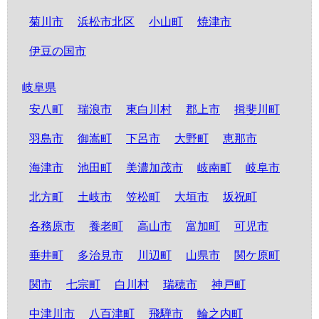
菊川市
浜松市北区
小山町
焼津市
伊豆の国市
岐阜県
安八町
瑞浪市
東白川村
郡上市
揖斐川町
羽島市
御嵩町
下呂市
大野町
恵那市
海津市
池田町
美濃加茂市
岐南町
岐阜市
北方町
土岐市
笠松町
大垣市
坂祝町
各務原市
養老町
高山市
富加町
可児市
垂井町
多治見市
川辺町
山県市
関ケ原町
関市
七宗町
白川村
瑞穂市
神戸町
中津川市
八百津町
飛騨市
輪之内町