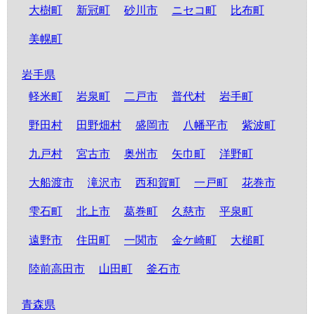
大樹町
新冠町
砂川市
ニセコ町
比布町
美幌町
岩手県
軽米町
岩泉町
二戸市
普代村
岩手町
野田村
田野畑村
盛岡市
八幡平市
紫波町
九戸村
宮古市
奥州市
矢巾町
洋野町
大船渡市
滝沢市
西和賀町
一戸町
花巻市
雫石町
北上市
葛巻町
久慈市
平泉町
遠野市
住田町
一関市
金ケ崎町
大槌町
陸前高田市
山田町
釜石市
青森県