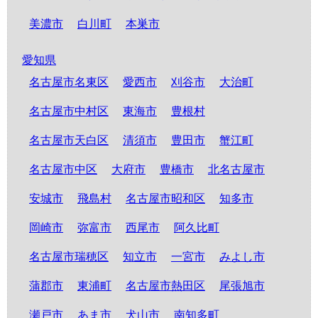
美濃市
白川町
本巣市
愛知県
名古屋市名東区
愛西市
刈谷市
大治町
名古屋市中村区
東海市
豊根村
名古屋市天白区
清須市
豊田市
蟹江町
名古屋市中区
大府市
豊橋市
北名古屋市
安城市
飛島村
名古屋市昭和区
知多市
岡崎市
弥富市
西尾市
阿久比町
名古屋市瑞穂区
知立市
一宮市
みよし市
蒲郡市
東浦町
名古屋市熱田区
尾張旭市
瀬戸市
あま市
犬山市
南知多町