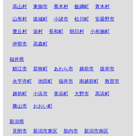
高山村
東御市
喬木村
飯綱町
青木村
山形村
坂城町
小諸市
松川町
安曇野市
豊丘村
栄村
長和町
朝日村
小布施町
伊那市
高森町
福井県
鯖江市
若狭町
あわら市
越前市
坂井市
永平寺町
池田町
福井市
南越前町
敦賀市
越前町
小浜市
美浜町
大野市
高浜町
勝山市
おおい町
新潟県
見附市
新潟市東区
胎内市
新潟市南区