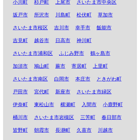
小川町
杉戸町
上尾市
さいたま市中央区
坂戸市
所沢市
川島町
松伏町
草加市
さいたま市桜区
吉川市
幸手市
飯能市
吉見町
越谷市
日高市
神川町
さいたま市浦和区
ふじみ野市
鶴ヶ島市
加須市
鳩山町
蕨市
寄居町
上里町
さいたま市南区
白岡市
本庄市
ときがわ町
戸田市
宮代町
新座市
さいたま市緑区
伊奈町
東松山市
横瀬町
入間市
小鹿野町
桶川市
さいたま市岩槻区
三芳町
春日部市
皆野町
朝霞市
長瀞町
久喜市
川越市