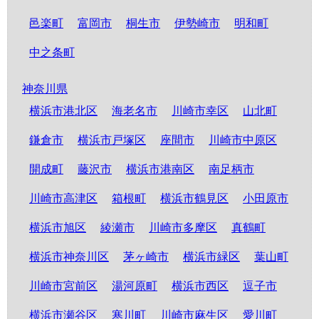
邑楽町
富岡市
桐生市
伊勢崎市
明和町
中之条町
神奈川県
横浜市港北区
海老名市
川崎市幸区
山北町
鎌倉市
横浜市戸塚区
座間市
川崎市中原区
開成町
藤沢市
横浜市港南区
南足柄市
川崎市高津区
箱根町
横浜市鶴見区
小田原市
横浜市旭区
綾瀬市
川崎市多摩区
真鶴町
横浜市神奈川区
茅ヶ崎市
横浜市緑区
葉山町
川崎市宮前区
湯河原町
横浜市西区
逗子市
横浜市瀬谷区
寒川町
川崎市麻生区
愛川町