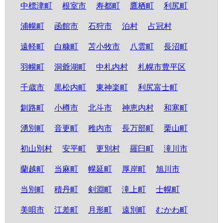
中標津町
根室市
寿都町
鷹栖町
利尻町
浦幌町
函館市
石狩市
泊村
占冠村
遠軽町
白糠町
苫小牧市
八雲町
長沼町
羽幌町
洞爺湖町
中札内村
札幌市豊平区
千歳市
黒松内町
東神楽町
利尻富士町
釧路町
小樽市
北斗市
神恵内村
和寒町
湧別町
音更町
稚内市
長万部町
栗山町
初山別村
安平町
更別村
羅臼町
滝川市
蘭越町
当麻町
幌延町
厚岸町
旭川市
当別町
積丹町
剣淵町
滝上町
士幌町
美唄市
江差町
月形町
遠別町
むかわ町