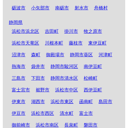
砺波市
小矢部市
南砺市
射水市
舟橋村
静岡県
浜松市浜北区
吉田町
掛川市
牧之原市
浜松市天竜区
川根本町
藤枝市
東伊豆町
沼津市
森町
御殿場市
静岡市葵区
河津町
熱海市
袋井市
静岡市駿河区
南伊豆町
三島市
下田市
静岡市清水区
松崎町
富士宮市
裾野市
浜松市中区
西伊豆町
伊東市
湖西市
浜松市東区
函南町
島田市
伊豆市
浜松市西区
清水町
富士市
御前崎市
浜松市南区
長泉町
磐田市