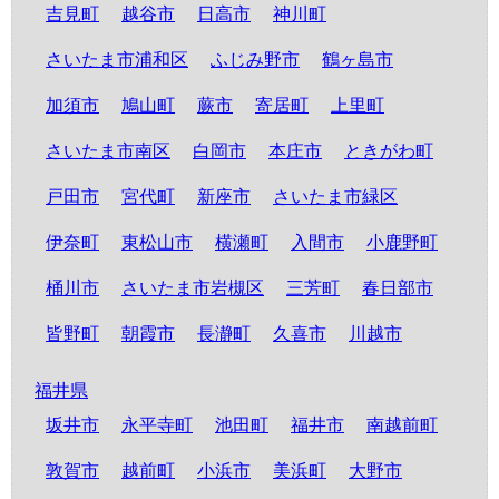
吉見町
越谷市
日高市
神川町
さいたま市浦和区
ふじみ野市
鶴ヶ島市
加須市
鳩山町
蕨市
寄居町
上里町
さいたま市南区
白岡市
本庄市
ときがわ町
戸田市
宮代町
新座市
さいたま市緑区
伊奈町
東松山市
横瀬町
入間市
小鹿野町
桶川市
さいたま市岩槻区
三芳町
春日部市
皆野町
朝霞市
長瀞町
久喜市
川越市
福井県
坂井市
永平寺町
池田町
福井市
南越前町
敦賀市
越前町
小浜市
美浜町
大野市