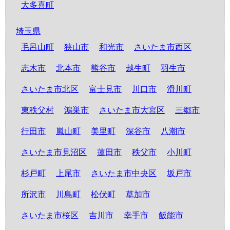
大多喜町
埼玉県
毛呂山町
狭山市
和光市
さいたま市西区
志木市
北本市
熊谷市
越生町
羽生市
さいたま市北区
富士見市
川口市
滑川町
東秩父村
鴻巣市
さいたま市大宮区
三郷市
行田市
嵐山町
美里町
深谷市
八潮市
さいたま市見沼区
蓮田市
秩父市
小川町
杉戸町
上尾市
さいたま市中央区
坂戸市
所沢市
川島町
松伏町
草加市
さいたま市桜区
吉川市
幸手市
飯能市