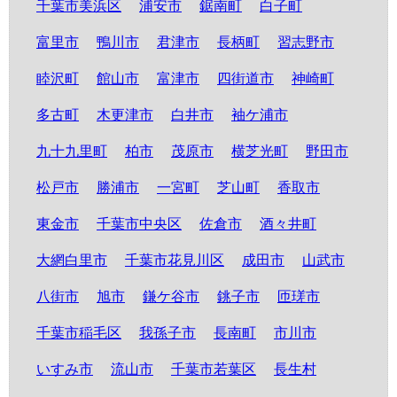
千葉市美浜区
浦安市
鋸南町
白子町
富里市
鴨川市
君津市
長柄町
習志野市
睦沢町
館山市
富津市
四街道市
神崎町
多古町
木更津市
白井市
袖ケ浦市
九十九里町
柏市
茂原市
横芝光町
野田市
松戸市
勝浦市
一宮町
芝山町
香取市
東金市
千葉市中央区
佐倉市
酒々井町
大網白里市
千葉市花見川区
成田市
山武市
八街市
旭市
鎌ケ谷市
銚子市
匝瑳市
千葉市稲毛区
我孫子市
長南町
市川市
いすみ市
流山市
千葉市若葉区
長生村