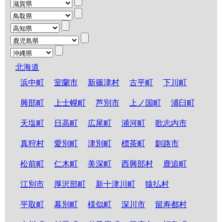
北海道
浜中町
室蘭市
新篠津村
古平町
下川町
興部町
上士幌町
芦別市
上ノ国町
浦臼町
天塩町
日高町
広尾町
浦河町
歌志内市
真狩村
愛別町
津別町
標茶町
釧路市
松前町
仁木町
美深町
西興部村
鹿追町
江別市
厚沢部町
新十津川町
猿払村
平取町
幕別町
様似町
深川市
留寿都村