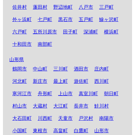
佐井村
蓬田村
野辺地町
八戸市
三戸町
外ヶ浜町
七戸町
黒石市
五戸町
鰺ヶ沢町
六戸町
五所川原市
田子町
深浦町
横浜町
十和田市
南部町
山形県
鶴岡市
中山町
三川町
酒田市
庄内町
河北町
新庄市
最上町
遊佐町
西川町
寒河江市
舟形町
上山市
真室川町
朝日町
村山市
大蔵村
大江町
長井市
鮭川村
大石田町
川西町
天童市
戸沢村
南陽市
小国町
東根市
高畠町
白鷹町
山形市