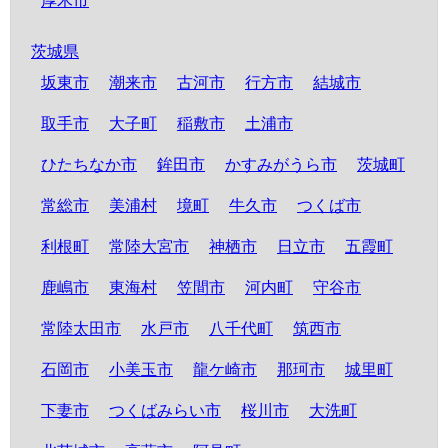
厚木市
茨城県
坂東市
潮来市
古河市
行方市
結城市
取手市
大子町
稲敷市
土浦市
ひたちなか市
鉾田市
かすみがうら市
茨城町
常総市
美浦村
境町
牛久市
つくば市
利根町
常陸大宮市
神栖市
日立市
五霞町
鹿嶋市
東海村
笠間市
河内町
守谷市
常陸太田市
水戸市
八千代町
筑西市
石岡市
小美玉市
龍ケ崎市
那珂市
城里町
下妻市
つくばみらい市
桜川市
大洗町