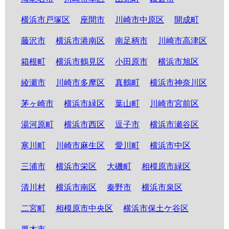
横浜市戸塚区
座間市
川崎市中原区
開成町
藤沢市
横浜市港南区
南足柄市
川崎市高津区
箱根町
横浜市鶴見区
小田原市
横浜市旭区
綾瀬市
川崎市多摩区
真鶴町
横浜市神奈川区
茅ヶ崎市
横浜市緑区
葉山町
川崎市宮前区
湯河原町
横浜市西区
逗子市
横浜市瀬谷区
寒川町
川崎市麻生区
愛川町
横浜市中区
三浦市
横浜市栄区
大磯町
相模原市緑区
清川村
横浜市南区
秦野市
横浜市泉区
二宮町
相模原市中央区
横浜市保土ケ谷区