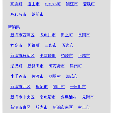
高浜町
勝山市
おおい町
鯖江市
若狭町
あわら市
越前市
新潟県
新潟市西蒲区
糸魚川市
田上町
長岡市
妙高市
阿賀町
三条市
五泉市
新潟市秋葉区
出雲崎町
柏崎市
上越市
湯沢町
新発田市
阿賀野市
津南町
小千谷市
佐渡市
刈羽村
加茂市
新潟市北区
魚沼市
関川村
十日町市
新潟市中央区
南魚沼市
粟島浦村
見附市
新潟市東区
胎内市
新潟市南区
村上市