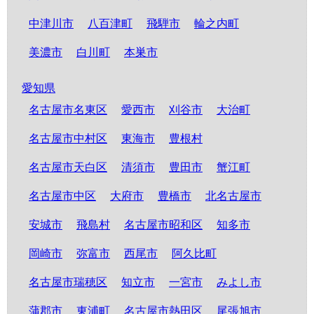
中津川市
八百津町
飛騨市
輪之内町
美濃市
白川町
本巣市
愛知県
名古屋市名東区
愛西市
刈谷市
大治町
名古屋市中村区
東海市
豊根村
名古屋市天白区
清須市
豊田市
蟹江町
名古屋市中区
大府市
豊橋市
北名古屋市
安城市
飛島村
名古屋市昭和区
知多市
岡崎市
弥富市
西尾市
阿久比町
名古屋市瑞穂区
知立市
一宮市
みよし市
蒲郡市
東浦町
名古屋市熱田区
尾張旭市