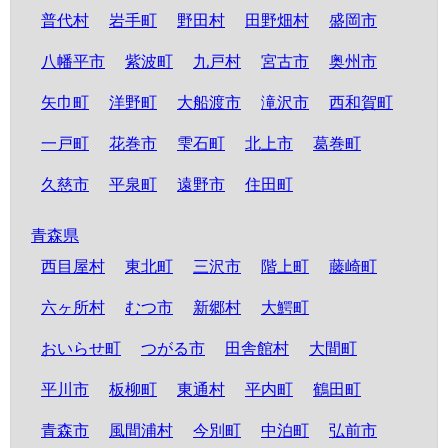
普代村
岩手町
野田村
田野畑村
盛岡市
八幡平市
紫波町
九戸村
宮古市
奥州市
矢巾町
洋野町
大船渡市
滝沢市
西和賀町
一戸町
花巻市
雫石町
北上市
葛巻町
久慈市
平泉町
遠野市
住田町
青森県
西目屋村
東北町
三沢市
階上町
藤崎町
六ヶ所村
むつ市
新郷村
大鰐町
おいらせ町
つがる市
田舎館村
大間町
平川市
板柳町
東通村
平内町
鶴田町
青森市
風間浦村
今別町
中泊町
弘前市