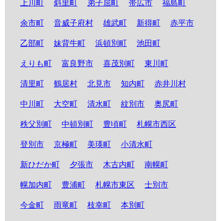
上川町
斜里町
弟子屈町
帯広市
福島町
余市町
音威子府村
雄武町
新得町
赤平市
乙部町
妹背牛町
浜頓別町
池田町
えりも町
富良野市
喜茂別町
東川町
清里町
鶴居村
北見市
知内町
赤井川村
中川町
大空町
清水町
紋別市
奥尻町
秩父別町
中頓別町
豊頃町
札幌市西区
登別市
京極町
美瑛町
小清水町
新ひだか町
夕張市
木古内町
南幌町
幌加内町
豊浦町
札幌市東区
士別市
今金町
雨竜町
枝幸町
本別町