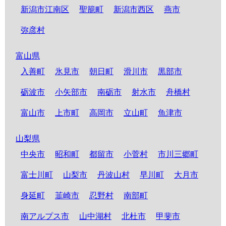
新潟市江南区
聖籠町
新潟市西区
燕市
弥彦村
富山県
入善町
氷見市
朝日町
滑川市
黒部市
砺波市
小矢部市
南砺市
射水市
舟橋村
富山市
上市町
高岡市
立山町
魚津市
山梨県
中央市
昭和町
都留市
小菅村
市川三郷町
富士川町
山梨市
丹波山村
早川町
大月市
身延町
韮崎市
忍野村
南部町
南アルプス市
山中湖村
北杜市
甲斐市