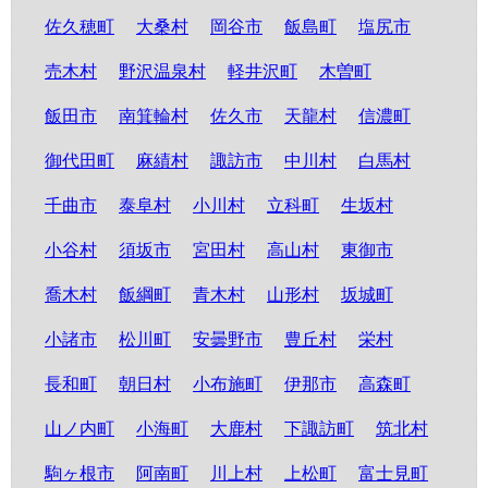
佐久穂町
大桑村
岡谷市
飯島町
塩尻市
売木村
野沢温泉村
軽井沢町
木曽町
飯田市
南箕輪村
佐久市
天龍村
信濃町
御代田町
麻績村
諏訪市
中川村
白馬村
千曲市
泰阜村
小川村
立科町
生坂村
小谷村
須坂市
宮田村
高山村
東御市
喬木村
飯綱町
青木村
山形村
坂城町
小諸市
松川町
安曇野市
豊丘村
栄村
長和町
朝日村
小布施町
伊那市
高森町
山ノ内町
小海町
大鹿村
下諏訪町
筑北村
駒ヶ根市
阿南町
川上村
上松町
富士見町