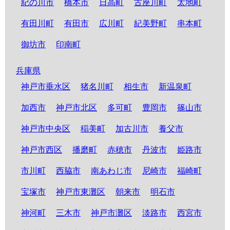
紀の川市
橋本市
日高町
古座川町
太地町
有田川町
有田市
広川町
紀美野町
串本町
御坊市
印南町
兵庫県
神戸市垂水区
猪名川町
相生市
新温泉町
加西市
神戸市北区
多可町
豊岡市
篠山市
神戸市中央区
稲美町
加古川市
養父市
神戸市西区
播磨町
赤穂市
丹波市
姫路市
市川町
西脇市
南あわじ市
尼崎市
福崎町
宝塚市
神戸市東灘区
朝来市
明石市
神河町
三木市
神戸市灘区
淡路市
西宮市