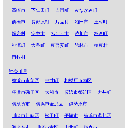
高崎市
下仁田町
吉岡町
みなかみ町
前橋市
長野原町
片品村
沼田市
玉村町
嬬恋村
安中市
みどり市
渋川市
板倉町
神流町
大泉町
東吾妻町
館林市
榛東村
南牧村
神奈川県
横浜市青葉区
中井町
相模原市南区
横浜市磯子区
大和市
横浜市都筑区
大井町
横須賀市
横浜市金沢区
伊勢原市
川崎市川崎区
松田町
平塚市
横浜市港北区
海老名市
川崎市幸区
山北町
鎌倉市