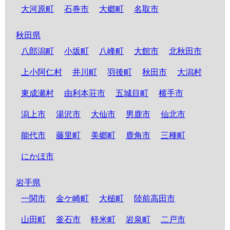
大河原町
石巻市
大郷町
名取市
秋田県
八郎潟町
小坂町
八峰町
大館市
北秋田市
上小阿仁村
井川町
羽後町
秋田市
大潟村
東成瀬村
由利本荘市
五城目町
横手市
潟上市
湯沢市
大仙市
男鹿市
仙北市
能代市
藤里町
美郷町
鹿角市
三種町
にかほ市
岩手県
一関市
金ケ崎町
大槌町
陸前高田市
山田町
釜石市
軽米町
岩泉町
二戸市