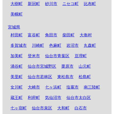
大樹町
新冠町
砂川市
ニセコ町
比布町
美幌町
宮城県
村田町
富谷町
角田市
柴田町
大衡村
多賀城市
川崎町
色麻町
岩沼市
丸森町
加美町
登米市
仙台市青葉区
亘理町
涌谷町
仙台市宮城野区
栗原市
山元町
美里町
仙台市若林区
東松島市
松島町
女川町
大崎市
七ヶ浜町
塩竈市
南三陸町
蔵王町
利府町
気仙沼市
仙台市太白区
七ヶ宿町
仙台市泉区
大和町
白石市