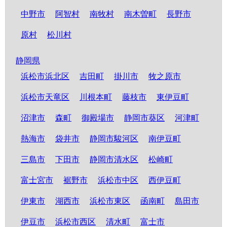
中野市
阿智村
南牧村
南木曽町
長野市
原村
松川村
静岡県
浜松市浜北区
吉田町
掛川市
牧之原市
浜松市天竜区
川根本町
藤枝市
東伊豆町
沼津市
森町
御殿場市
静岡市葵区
河津町
熱海市
袋井市
静岡市駿河区
南伊豆町
三島市
下田市
静岡市清水区
松崎町
富士宮市
裾野市
浜松市中区
西伊豆町
伊東市
湖西市
浜松市東区
函南町
島田市
伊豆市
浜松市西区
清水町
富士市