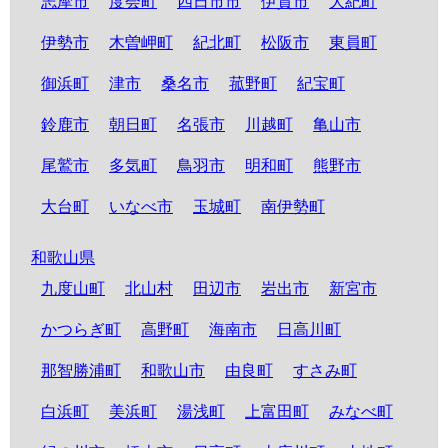
志摩市
度会町
四日市市
伊賀市
大紀町
伊勢市
木曽岬町
紀北町
松阪市
東員町
御浜町
津市
桑名市
菰野町
紀宝町
鈴鹿市
朝日町
名張市
川越町
亀山市
尾鷲市
多気町
鳥羽市
明和町
熊野市
大台町
いなべ市
玉城町
南伊勢町
和歌山県
九度山町
北山村
田辺市
岩出市
新宮市
かつらぎ町
高野町
海南市
日高川町
那智勝浦町
和歌山市
由良町
すさみ町
白浜町
美浜町
湯浅町
上富田町
みなべ町