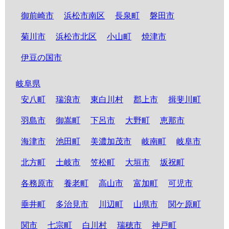
御前崎市
浜松市南区
長泉町
磐田市
菊川市
浜松市北区
小山町
焼津市
伊豆の国市
岐阜県
安八町
瑞浪市
東白川村
郡上市
揖斐川町
羽島市
御嵩町
下呂市
大野町
恵那市
海津市
池田町
美濃加茂市
岐南町
岐阜市
北方町
土岐市
笠松町
大垣市
坂祝町
各務原市
養老町
高山市
富加町
可児市
垂井町
多治見市
川辺町
山県市
関ケ原町
関市
七宗町
白川村
瑞穂市
神戸町