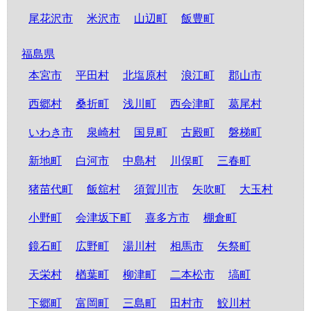
尾花沢市
米沢市
山辺町
飯豊町
福島県
本宮市
平田村
北塩原村
浪江町
郡山市
西郷村
桑折町
浅川町
西会津町
葛尾村
いわき市
泉崎村
国見町
古殿町
磐梯町
新地町
白河市
中島村
川俣町
三春町
猪苗代町
飯舘村
須賀川市
矢吹町
大玉村
小野町
会津坂下町
喜多方市
棚倉町
鏡石町
広野町
湯川村
相馬市
矢祭町
天栄村
楢葉町
柳津町
二本松市
塙町
下郷町
富岡町
三島町
田村市
鮫川村