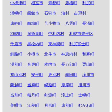
中標津町
根室市
寿都町
鷹栖町
利尻町
浦幌町
函館市
石狩市
泊村
占冠村
遠軽町
白糠町
苫小牧市
八雲町
長沼町
羽幌町
洞爺湖町
中札内村
札幌市豊平区
千歳市
黒松内町
東神楽町
利尻富士町
釧路町
小樽市
北斗市
神恵内村
和寒町
湧別町
音更町
稚内市
長万部町
栗山町
初山別村
安平町
更別村
羅臼町
滝川市
蘭越町
当麻町
幌延町
厚岸町
旭川市
当別町
積丹町
剣淵町
滝上町
士幌町
美唄市
江差町
月形町
遠別町
むかわ町