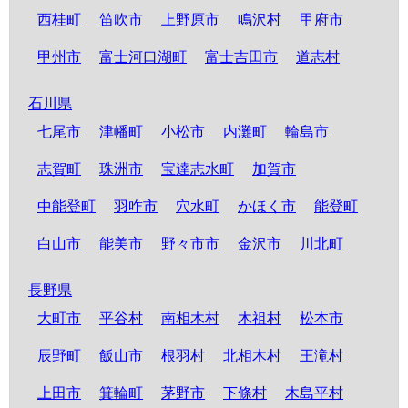
西桂町
笛吹市
上野原市
鳴沢村
甲府市
甲州市
富士河口湖町
富士吉田市
道志村
石川県
七尾市
津幡町
小松市
内灘町
輪島市
志賀町
珠洲市
宝達志水町
加賀市
中能登町
羽咋市
穴水町
かほく市
能登町
白山市
能美市
野々市市
金沢市
川北町
長野県
大町市
平谷村
南相木村
木祖村
松本市
辰野町
飯山市
根羽村
北相木村
王滝村
上田市
箕輪町
茅野市
下條村
木島平村