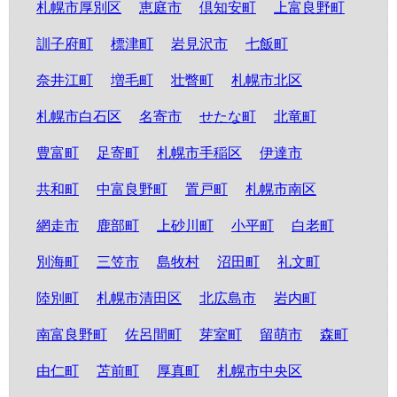
札幌市厚別区
恵庭市
倶知安町
上富良野町
訓子府町
標津町
岩見沢市
七飯町
奈井江町
増毛町
壮瞥町
札幌市北区
札幌市白石区
名寄市
せたな町
北竜町
豊富町
足寄町
札幌市手稲区
伊達市
共和町
中富良野町
置戸町
札幌市南区
網走市
鹿部町
上砂川町
小平町
白老町
別海町
三笠市
島牧村
沼田町
礼文町
陸別町
札幌市清田区
北広島市
岩内町
南富良野町
佐呂間町
芽室町
留萌市
森町
由仁町
苫前町
厚真町
札幌市中央区