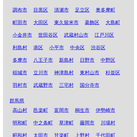
調布市
目黒区
清瀬市
足立区
奥多摩町
町田市
大田区
東久留米市
葛飾区
大島町
小金井市
世田谷区
武蔵村山市
江戸川区
利島村
港区
小平市
中央区
渋谷区
多摩市
八王子市
新島村
日野市
中野区
稲城市
立川市
神津島村
東村山市
杉並区
羽村市
武蔵野市
三宅村
国分寺市
群馬県
高山村
邑楽町
富岡市
桐生市
伊勢崎市
明和町
中之条町
草津町
藤岡市
川場村
昭和村
太田市
甘楽町
上野村
千代田町