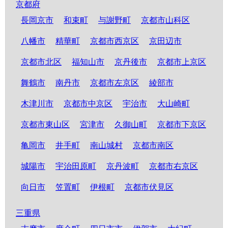
京都府
長岡京市
和束町
与謝野町
京都市山科区
八幡市
精華町
京都市西京区
京田辺市
京都市北区
福知山市
京丹後市
京都市上京区
舞鶴市
南丹市
京都市左京区
綾部市
木津川市
京都市中京区
宇治市
大山崎町
京都市東山区
宮津市
久御山町
京都市下京区
亀岡市
井手町
南山城村
京都市南区
城陽市
宇治田原町
京丹波町
京都市右京区
向日市
笠置町
伊根町
京都市伏見区
三重県