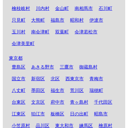
檜枝岐村
川内村
金山町
南相馬市
石川町
只見町
大熊町
福島市
昭和村
伊達市
玉川村
南会津町
双葉町
会津若松市
会津美里町
東京都
豊島区
あきる野市
三鷹市
御蔵島村
国立市
新宿区
北区
西東京市
青梅市
八丈町
墨田区
福生市
荒川区
瑞穂町
台東区
文京区
府中市
青ヶ島村
千代田区
江東区
狛江市
板橋区
日の出町
昭島市
小笠原村
品川区
東大和市
練馬区
檜原村