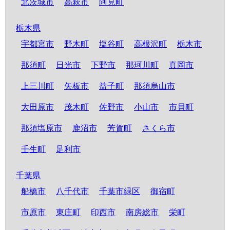
北茨城市
高萩市
阿見町
栃木県
宇都宮市
野木町
塩谷町
高根沢町
栃木市
那須町
日光市
下野市
那珂川町
真岡市
上三川町
矢板市
益子町
那須烏山市
大田原市
茂木町
佐野市
小山市
市貝町
那須塩原市
鹿沼市
芳賀町
さくら市
壬生町
足利市
千葉県
船橋市
八千代市
千葉市緑区
御宿町
市原市
東庄町
印西市
南房総市
栄町