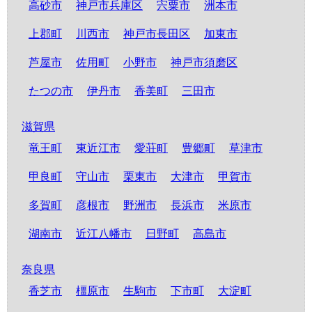
高砂市
神戸市兵庫区
宍粟市
洲本市
上郡町
川西市
神戸市長田区
加東市
芦屋市
佐用町
小野市
神戸市須磨区
たつの市
伊丹市
香美町
三田市
滋賀県
竜王町
東近江市
愛荘町
豊郷町
草津市
甲良町
守山市
栗東市
大津市
甲賀市
多賀町
彦根市
野洲市
長浜市
米原市
湖南市
近江八幡市
日野町
高島市
奈良県
香芝市
橿原市
生駒市
下市町
大淀町