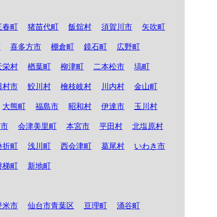
三春町
猪苗代町
飯舘村
須賀川市
矢吹町
町
喜多方市
棚倉町
鏡石町
広野町
天栄村
楢葉町
柳津町
二本松市
塙町
田村市
鮫川村
檜枝岐村
川内村
金山町
大熊町
福島市
昭和村
伊達市
玉川村
松市
会津美里町
本宮市
平田村
北塩原村
桑折町
浅川町
西会津町
葛尾村
いわき市
磐梯町
新地町
登米市
仙台市青葉区
亘理町
涌谷町