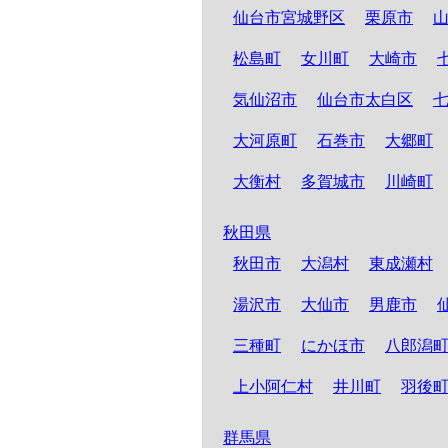
仙台市宮城野区
栗原市
松島町
女川町
大崎市
気仙沼市
仙台市太白区
大河原町
石巻市
大郷町
大衡村
多賀城市
川崎町
秋田県
秋田市
大潟村
東成瀬村
湯沢市
大仙市
男鹿市
三種町
にかほ市
八郎潟
上小阿仁村
井川町
羽後
群馬県