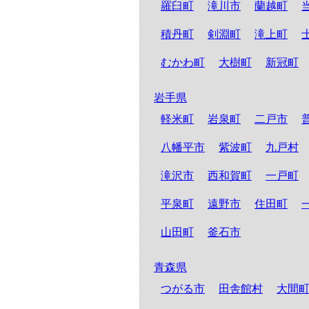
羅臼町
滝川市
蘭越町
積丹町
剣淵町
滝上町
むかわ町
大樹町
新冠町
岩手県
軽米町
岩泉町
二戸市
八幡平市
紫波町
九戸村
滝沢市
西和賀町
一戸町
平泉町
遠野市
住田町
山田町
釜石市
青森県
つがる市
田舎館村
大間