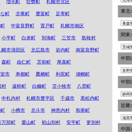
町
増毛町
壮瞥町
札幌市北区
東北
たな町
北竜町
豊富町
足寄町
和町
中富良野町
置戸町
札幌市南区
関東
小平町
白老町
別海町
三笠市
島牧村
札幌市清田区
北広島市
岩内町
南富良野町
中部
森町
由仁町
苫前町
厚真町
根室市
寿都町
鷹栖町
利尻町
浦幌町
中部
冠村
遠軽町
白糠町
苫小牧市
八雲町
中札内村
札幌市豊平区
千歳市
黒松内町
近畿
路町
小樽市
北斗市
神恵内村
和寒町
長万部町
栗山町
初山別村
安平町
更別村
中国