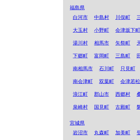
福島県
白河市
中島村
川俣町
大玉村
小野町
会津坂下
湯川村
相馬市
矢祭町
下郷町
富岡町
三島町
南相馬市
石川町
只見町
南会津町
双葉町
会津若
浪江町
郡山市
西郷村
泉崎村
国見町
古殿町
宮城県
岩沼市
丸森町
加美町