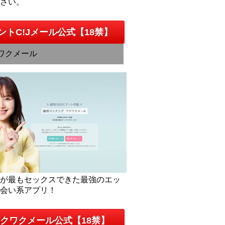
下さい。
ントC!Jメール公式【18禁】
ワクメール
人が最もセックスできた最強のエッ
出会い系アプリ！
クワクメール公式【18禁】