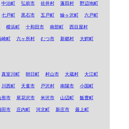
中泊町
弘前市
佐井村
蓬田村
野辺地町
七戸町
黒石市
五戸町
鰺ヶ沢町
六戸町
町
横浜町
十和田市
南部町
西目屋村
藤崎町
六ヶ所村
むつ市
新郷村
大鰐町
真室川町
朝日町
村山市
大蔵村
大江町
川西町
天童市
戸沢村
南陽市
小国町
山形市
尾花沢市
米沢市
山辺町
飯豊町
酒田市
庄内町
河北町
新庄市
最上町