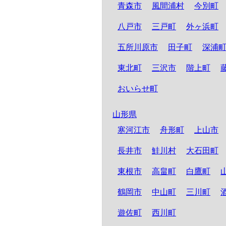
青森市
風間浦村
今別町
八戸市
三戸町
外ヶ浜町
五所川原市
田子町
深浦
東北町
三沢市
階上町
おいらせ町
山形県
寒河江市
舟形町
上山市
長井市
鮭川村
大石田町
東根市
高畠町
白鷹町
鶴岡市
中山町
三川町
遊佐町
西川町