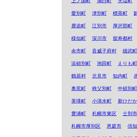
上ノ国町
浦臼町
天塩町
愛別町
津別町
標茶町
鹿追町
江別市
厚沢部町
様似町
深川市
留寿都村
余市町
音威子府村
雄武
浜頓別町
池田町
えりも
鶴居村
北見市
知内町
奥尻町
秩父別町
中頓別
美瑛町
小清水町
新ひだ
豊浦町
札幌市東区
士別
札幌市厚別区
恵庭市
倶