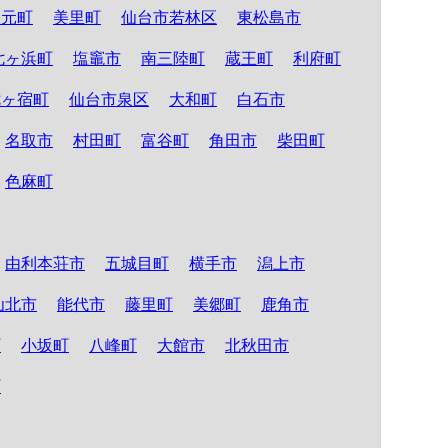
山元町
美里町
仙台市若林区
東松島市
七ヶ浜町
塩竈市
南三陸町
蔵王町
利府町
七ヶ宿町
仙台市泉区
大和町
白石市
名取市
村田町
富谷町
角田市
柴田町
色麻町
由利本荘市
五城目町
横手市
潟上市
仙北市
能代市
藤里町
美郷町
鹿角市
町
小坂町
八峰町
大館市
北秋田市
町