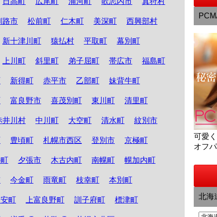
日高町
広尾町
浦河町
歌志内市
真狩村
PCM
釧路市
松前町
仁木町
美深町
西興部村
新十津川町
猿払村
平取町
幕別町
上川町
斜里町
弟子屈町
帯広市
福島町
町
新得町
赤平市
乙部町
妹背牛町
町
富良野市
喜茂別町
東川町
清里町
赤井川村
中川町
大空町
清水町
紋別市
可愛
町
豊頃町
札幌市西区
登別市
京極町
オフ
か町
夕張市
木古内町
南幌町
幌加内町
市
今金町
雨竜町
枝幸町
本別町
北海
知安町
上富良野町
訓子府町
標津町