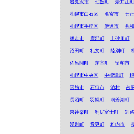
岩見沢市
七飯町
奈井江
札幌市白石区
名寄市
せ
札幌市手稲区
伊達市
共
網走市
鹿部町
上砂川町
沼田町
礼文町
陸別町
佐呂間町
芽室町
留萌市
札幌市中央区
中標津町
函館市
石狩市
泊村
占
長沼町
羽幌町
洞爺湖町
東神楽町
利尻富士町
釧
湧別町
音更町
稚内市