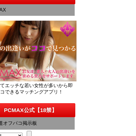
AX
くてエッチな若い女性が多いから即
パコできるマッチングアプリ！
PCMAX公式【18禁】
道オフパコ掲示板