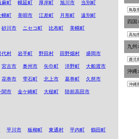
当麻町
幌延町
厚岸町
旭川市
当別町
士幌町
美唄市
江差町
月形町
遠別町
四国
砂川市
ニセコ町
比布町
美幌町
九州
普代村
岩手町
野田村
田野畑村
盛岡市
宮古市
奥州市
矢巾町
洋野町
大船渡市
沖縄
花巻市
雫石町
北上市
葛巻町
久慈市
一関市
金ケ崎町
大槌町
陸前高田市
町
平川市
板柳町
東通村
平内町
鶴田町