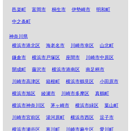
邑楽町
富岡市
桐生市
伊勢崎市
明和町
中之条町
神奈川県
横浜市港北区
海老名市
川崎市幸区
山北町
鎌倉市
横浜市戸塚区
座間市
川崎市中原区
開成町
藤沢市
横浜市港南区
南足柄市
川崎市高津区
箱根町
横浜市鶴見区
小田原市
横浜市旭区
綾瀬市
川崎市多摩区
真鶴町
横浜市神奈川区
茅ヶ崎市
横浜市緑区
葉山町
川崎市宮前区
湯河原町
横浜市西区
逗子市
横浜市瀬谷区
寒川町
川崎市麻生区
愛川町