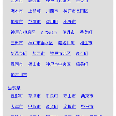
西宮市
高砂市
神戸市兵庫区
宍粟市
洲本市
上郡町
川西市
神戸市長田区
加東市
芦屋市
佐用町
小野市
神戸市須磨区
たつの市
伊丹市
香美町
三田市
神戸市垂水区
猪名川町
相生市
新温泉町
加西市
神戸市北区
多可町
豊岡市
篠山市
神戸市中央区
稲美町
加古川市
滋賀県
豊郷町
草津市
甲良町
守山市
栗東市
大津市
甲賀市
多賀町
彦根市
野洲市