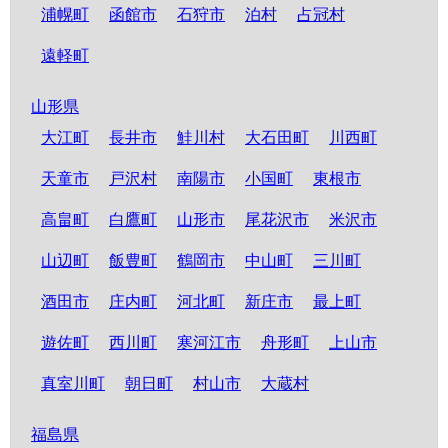
浦幌町
函館市
石狩市
泊村
占冠村
遠軽町
山形県
大江町
長井市
鮭川村
大石田町
川西町
天童市
戸沢村
南陽市
小国町
東根市
高畠町
白鷹町
山形市
尾花沢市
米沢市
山辺町
飯豊町
鶴岡市
中山町
三川町
酒田市
庄内町
河北町
新庄市
最上町
遊佐町
西川町
寒河江市
舟形町
上山市
真室川町
朝日町
村山市
大蔵村
福島県