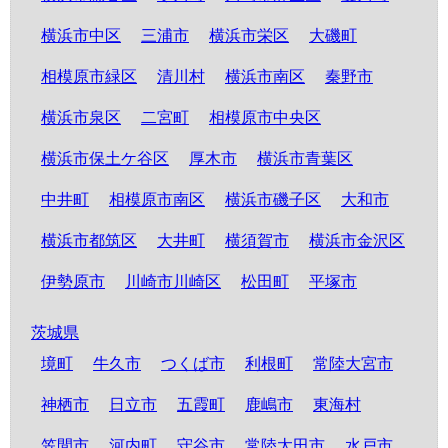
横浜市中区
三浦市
横浜市栄区
大磯町
相模原市緑区
清川村
横浜市南区
秦野市
横浜市泉区
二宮町
相模原市中央区
横浜市保土ケ谷区
厚木市
横浜市青葉区
中井町
相模原市南区
横浜市磯子区
大和市
横浜市都筑区
大井町
横須賀市
横浜市金沢区
伊勢原市
川崎市川崎区
松田町
平塚市
茨城県
境町
牛久市
つくば市
利根町
常陸大宮市
神栖市
日立市
五霞町
鹿嶋市
東海村
笠間市
河内町
守谷市
常陸太田市
水戸市