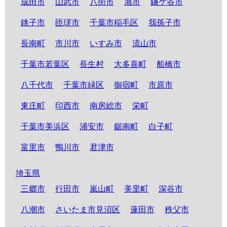
成田市
山武市
八街市
旭市
鎌ケ谷市
銚子市
匝瑳市
千葉市稲毛区
我孫子市
長南町
市川市
いすみ市
流山市
千葉市若葉区
長生村
大多喜町
船橋市
八千代市
千葉市緑区
御宿町
市原市
東庄町
印西市
南房総市
栄町
千葉市美浜区
浦安市
鋸南町
白子町
富里市
鴨川市
君津市
埼玉県
三郷市
行田市
嵐山町
美里町
深谷市
八潮市
さいたま市見沼区
蓮田市
秩父市