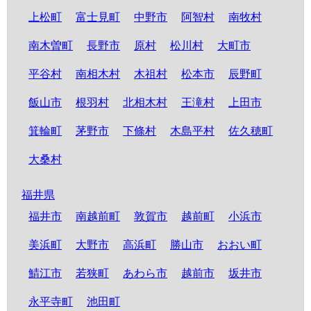
上松町
富士見町
中野市
阿智村
南牧村
南木曽町
長野市
原村
松川村
大町市
平谷村
南相木村
木祖村
松本市
辰野町
飯山市
根羽村
北相木村
王滝村
上田市
箕輪町
茅野市
下條村
木島平村
佐久穂町
大桑村
福井県
福井市
南越前町
敦賀市
越前町
小浜市
美浜町
大野市
高浜町
勝山市
おおい町
鯖江市
若狭町
あわら市
越前市
坂井市
永平寺町
池田町