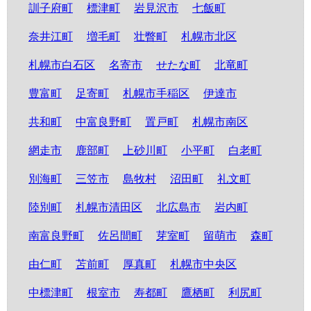
訓子府町
標津町
岩見沢市
七飯町
奈井江町
増毛町
壮瞥町
札幌市北区
札幌市白石区
名寄市
せたな町
北竜町
豊富町
足寄町
札幌市手稲区
伊達市
共和町
中富良野町
置戸町
札幌市南区
網走市
鹿部町
上砂川町
小平町
白老町
別海町
三笠市
島牧村
沼田町
礼文町
陸別町
札幌市清田区
北広島市
岩内町
南富良野町
佐呂間町
芽室町
留萌市
森町
由仁町
苫前町
厚真町
札幌市中央区
中標津町
根室市
寿都町
鷹栖町
利尻町