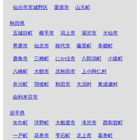
仙台市宮城野区
栗原市
山元町
秋田県
五城目町
横手市
潟上市
湯沢市
大仙市
男鹿市
仙北市
能代市
藤里町
美郷町
鹿角市
三種町
にかほ市
八郎潟町
小坂町
八峰町
大館市
北秋田市
上小阿仁村
井川町
羽後町
秋田市
大潟村
東成瀬村
由利本荘市
岩手県
矢巾町
洋野町
大船渡市
滝沢市
西和賀町
一戸町
花巻市
雫石町
北上市
葛巻町