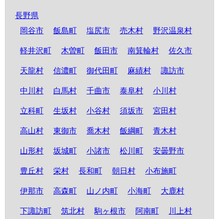
長野県
岡谷市
飯島町
塩尻市
売木村
野沢温泉村
軽井沢町
木曽町
飯田市
南箕輪村
佐久市
天龍村
信濃町
御代田町
麻績村
諏訪市
中川村
白馬村
千曲市
泰阜村
小川村
立科町
生坂村
小谷村
須坂市
宮田村
高山村
東御市
喬木村
飯綱町
青木村
山形村
坂城町
小諸市
松川町
安曇野市
豊丘村
栄村
長和町
朝日村
小布施町
伊那市
高森町
山ノ内町
小海町
大鹿村
下諏訪町
筑北村
駒ヶ根市
阿南町
川上村