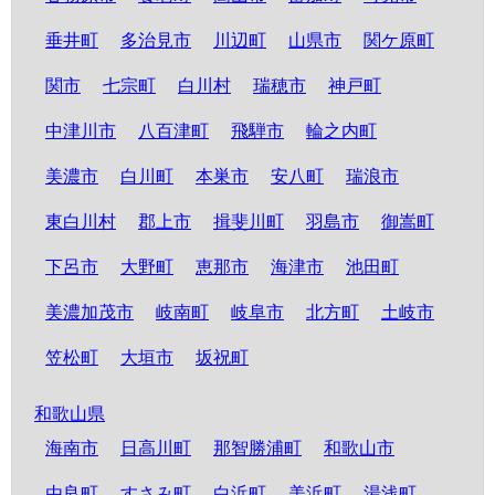
垂井町
多治見市
川辺町
山県市
関ケ原町
関市
七宗町
白川村
瑞穂市
神戸町
中津川市
八百津町
飛騨市
輪之内町
美濃市
白川町
本巣市
安八町
瑞浪市
東白川村
郡上市
揖斐川町
羽島市
御嵩町
下呂市
大野町
恵那市
海津市
池田町
美濃加茂市
岐南町
岐阜市
北方町
土岐市
笠松町
大垣市
坂祝町
和歌山県
海南市
日高川町
那智勝浦町
和歌山市
由良町
すさみ町
白浜町
美浜町
湯浅町