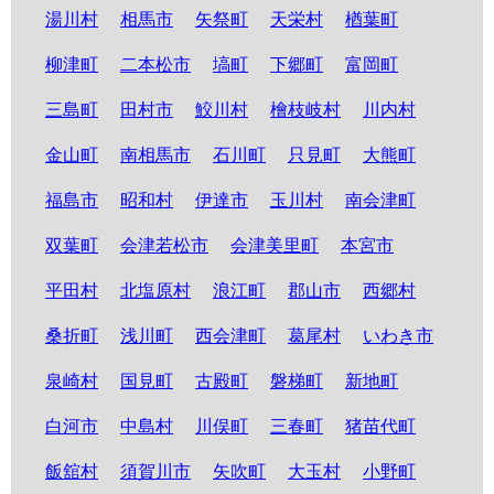
湯川村
相馬市
矢祭町
天栄村
楢葉町
柳津町
二本松市
塙町
下郷町
富岡町
三島町
田村市
鮫川村
檜枝岐村
川内村
金山町
南相馬市
石川町
只見町
大熊町
福島市
昭和村
伊達市
玉川村
南会津町
双葉町
会津若松市
会津美里町
本宮市
平田村
北塩原村
浪江町
郡山市
西郷村
桑折町
浅川町
西会津町
葛尾村
いわき市
泉崎村
国見町
古殿町
磐梯町
新地町
白河市
中島村
川俣町
三春町
猪苗代町
飯舘村
須賀川市
矢吹町
大玉村
小野町