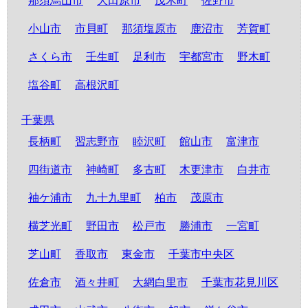
那須烏山市
大田原市
茂木町
佐野市
小山市
市貝町
那須塩原市
鹿沼市
芳賀町
さくら市
壬生町
足利市
宇都宮市
野木町
塩谷町
高根沢町
千葉県
長柄町
習志野市
睦沢町
館山市
富津市
四街道市
神崎町
多古町
木更津市
白井市
袖ケ浦市
九十九里町
柏市
茂原市
横芝光町
野田市
松戸市
勝浦市
一宮町
芝山町
香取市
東金市
千葉市中央区
佐倉市
酒々井町
大網白里市
千葉市花見川区