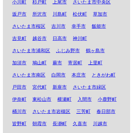
小川町
杉戸町
上尾市
さいたま市中央区
坂戸市
所沢市
川島町
松伏町
草加市
さいたま市桜区
吉川市
幸手市
飯能市
吉見町
越谷市
日高市
神川町
さいたま市浦和区
ふじみ野市
鶴ヶ島市
加須市
鳩山町
蕨市
寄居町
上里町
さいたま市南区
白岡市
本庄市
ときがわ町
戸田市
宮代町
新座市
さいたま市緑区
伊奈町
東松山市
横瀬町
入間市
小鹿野町
桶川市
さいたま市岩槻区
三芳町
春日部市
皆野町
朝霞市
長瀞町
久喜市
川越市