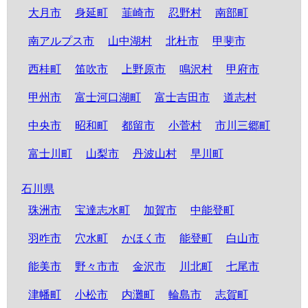
大月市
身延町
韮崎市
忍野村
南部町
南アルプス市
山中湖村
北杜市
甲斐市
西桂町
笛吹市
上野原市
鳴沢村
甲府市
甲州市
富士河口湖町
富士吉田市
道志村
中央市
昭和町
都留市
小菅村
市川三郷町
富士川町
山梨市
丹波山村
早川町
石川県
珠洲市
宝達志水町
加賀市
中能登町
羽咋市
穴水町
かほく市
能登町
白山市
能美市
野々市市
金沢市
川北町
七尾市
津幡町
小松市
内灘町
輪島市
志賀町