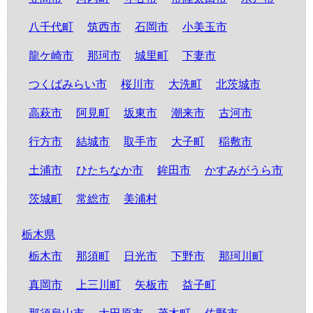
八千代町
筑西市
石岡市
小美玉市
龍ケ崎市
那珂市
城里町
下妻市
つくばみらい市
桜川市
大洗町
北茨城市
高萩市
阿見町
坂東市
潮来市
古河市
行方市
結城市
取手市
大子町
稲敷市
土浦市
ひたちなか市
鉾田市
かすみがうら市
茨城町
常総市
美浦村
栃木県
栃木市
那須町
日光市
下野市
那珂川町
真岡市
上三川町
矢板市
益子町