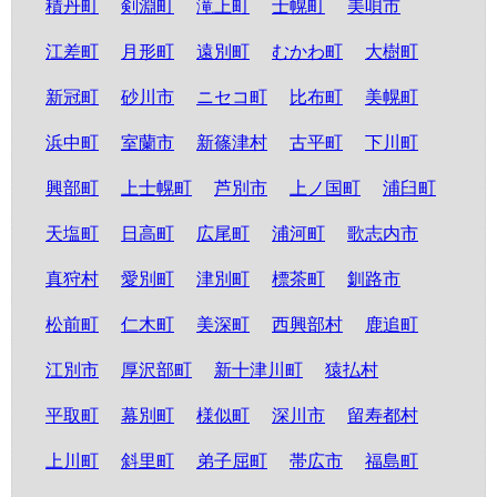
積丹町
剣淵町
滝上町
士幌町
美唄市
江差町
月形町
遠別町
むかわ町
大樹町
新冠町
砂川市
ニセコ町
比布町
美幌町
浜中町
室蘭市
新篠津村
古平町
下川町
興部町
上士幌町
芦別市
上ノ国町
浦臼町
天塩町
日高町
広尾町
浦河町
歌志内市
真狩村
愛別町
津別町
標茶町
釧路市
松前町
仁木町
美深町
西興部村
鹿追町
江別市
厚沢部町
新十津川町
猿払村
平取町
幕別町
様似町
深川市
留寿都村
上川町
斜里町
弟子屈町
帯広市
福島町