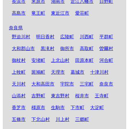
長浜市
米原市
湖南市
近江八幡市
日野町
高島市
竜王町
東近江市
愛荘町
奈良県
野迫川村
明日香村
広陵町
川西町
平群町
大和郡山市
黒滝村
御所市
高取町
曽爾村
御杖村
安堵町
上北山村
田原本町
河合町
上牧町
斑鳩町
天理市
葛城市
十津川村
天川村
大和高田市
宇陀市
三宅町
奈良市
山添村
吉野町
東吉野村
桜井市
王寺町
香芝市
橿原市
生駒市
下市町
大淀町
五條市
下北山村
川上村
三郷町