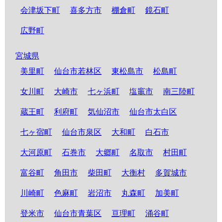
会津坂下町
喜多方市
棚倉町
鏡石町
広野町
宮城県
美里町
仙台市若林区
東松島市
松島町
女川町
大崎市
七ヶ浜町
塩竈市
南三陸町
蔵王町
利府町
気仙沼市
仙台市太白区
七ヶ宿町
仙台市泉区
大和町
白石市
大河原町
石巻市
大郷町
名取市
村田町
富谷町
角田市
柴田町
大衡村
多賀城市
川崎町
色麻町
岩沼市
丸森町
加美町
登米市
仙台市青葉区
亘理町
涌谷町