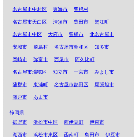
名古屋市中村区
東海市
豊根村
名古屋市天白区
清須市
豊田市
蟹江町
名古屋市中区
大府市
豊橋市
北名古屋市
安城市
飛島村
名古屋市昭和区
知多市
岡崎市
弥富市
西尾市
阿久比町
名古屋市瑞穂区
知立市
一宮市
みよし市
蒲郡市
東浦町
名古屋市熱田区
尾張旭市
瀬戸市
あま市
静岡県
裾野市
浜松市中区
西伊豆町
伊東市
湖西市
浜松市東区
函南町
島田市
伊豆市