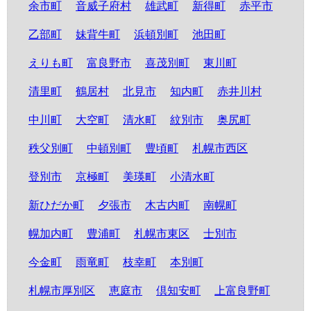
余市町
音威子府村
雄武町
新得町
赤平市
乙部町
妹背牛町
浜頓別町
池田町
えりも町
富良野市
喜茂別町
東川町
清里町
鶴居村
北見市
知内町
赤井川村
中川町
大空町
清水町
紋別市
奥尻町
秩父別町
中頓別町
豊頃町
札幌市西区
登別市
京極町
美瑛町
小清水町
新ひだか町
夕張市
木古内町
南幌町
幌加内町
豊浦町
札幌市東区
士別市
今金町
雨竜町
枝幸町
本別町
札幌市厚別区
恵庭市
倶知安町
上富良野町