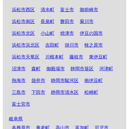
浜松市西区
清水町
富士市
御前崎市
浜松市南区
長泉町
磐田市
菊川市
浜松市北区
小山町
焼津市
伊豆の国市
浜松市浜北区
吉田町
掛川市
牧之原市
浜松市天竜区
川根本町
藤枝市
東伊豆町
沼津市
森町
御殿場市
静岡市葵区
河津町
熱海市
袋井市
静岡市駿河区
南伊豆町
三島市
下田市
静岡市清水区
松崎町
富士宮市
岐阜県
各務原市
養老町
高山市
富加町
可児市