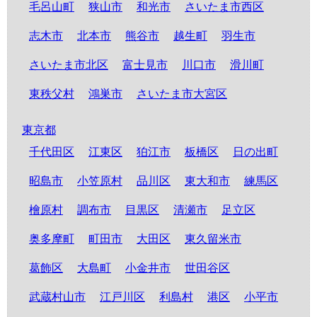
毛呂山町
狭山市
和光市
さいたま市西区
志木市
北本市
熊谷市
越生町
羽生市
さいたま市北区
富士見市
川口市
滑川町
東秩父村
鴻巣市
さいたま市大宮区
東京都
千代田区
江東区
狛江市
板橋区
日の出町
昭島市
小笠原村
品川区
東大和市
練馬区
檜原村
調布市
目黒区
清瀬市
足立区
奥多摩町
町田市
大田区
東久留米市
葛飾区
大島町
小金井市
世田谷区
武蔵村山市
江戸川区
利島村
港区
小平市