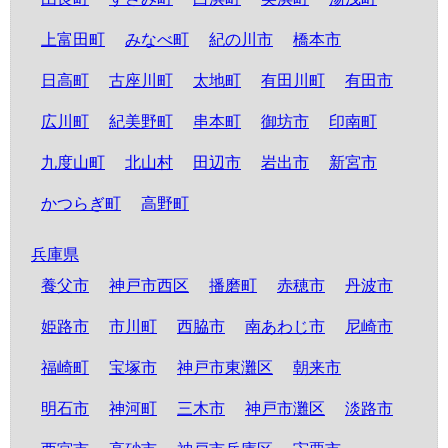
上富田町
みなべ町
紀の川市
橋本市
日高町
古座川町
太地町
有田川町
有田市
広川町
紀美野町
串本町
御坊市
印南町
九度山町
北山村
田辺市
岩出市
新宮市
かつらぎ町
高野町
兵庫県
養父市
神戸市西区
播磨町
赤穂市
丹波市
姫路市
市川町
西脇市
南あわじ市
尼崎市
福崎町
宝塚市
神戸市東灘区
朝来市
明石市
神河町
三木市
神戸市灘区
淡路市