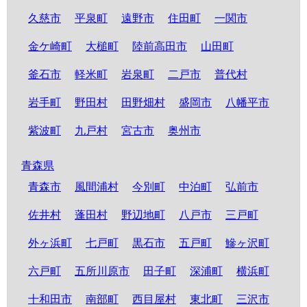
久慈市
平泉町
遠野市
住田町
一関市
金ケ崎町
大槌町
陸前高田市
山田町
釜石市
軽米町
岩泉町
二戸市
普代村
岩手町
野田村
田野畑村
盛岡市
八幡平市
紫波町
九戸村
宮古市
奥州市
青森県
青森市
風間浦村
今別町
中泊町
弘前市
佐井村
蓬田村
野辺地町
八戸市
三戸町
外ヶ浜町
七戸町
黒石市
五戸町
鰺ヶ沢町
六戸町
五所川原市
田子町
深浦町
横浜町
十和田市
南部町
西目屋村
東北町
三沢市