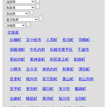
北海道
白糠町
苫小牧市
八雲町
長沼町
羽幌町
洞爺湖町
中札内村
札幌市豊平区
千歳市
黒松内町
東神楽町
利尻富士町
釧路町
小樽市
北斗市
神恵内村
和寒町
湧別町
音更町
稚内市
長万部町
栗山町
初山別村
安平町
更別村
羅臼町
滝川市
蘭越町
当麻町
幌延町
厚岸町
旭川市
当別町