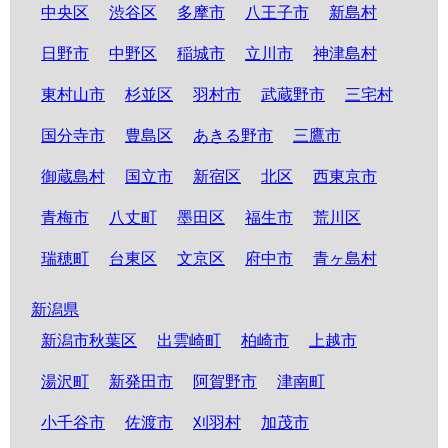
中央区
渋谷区
多摩市
八王子市
新島村
日野市
中野区
稲城市
立川市
神津島村
東村山市
杉並区
羽村市
武蔵野市
三宅村
国分寺市
豊島区
あきる野市
三鷹市
御蔵島村
国立市
新宿区
北区
西東京市
青梅市
八丈町
墨田区
福生市
荒川区
瑞穂町
台東区
文京区
府中市
青ヶ島村
新潟県
新潟市秋葉区
出雲崎町
柏崎市
上越市
湯沢町
新発田市
阿賀野市
津南町
小千谷市
佐渡市
刈羽村
加茂市