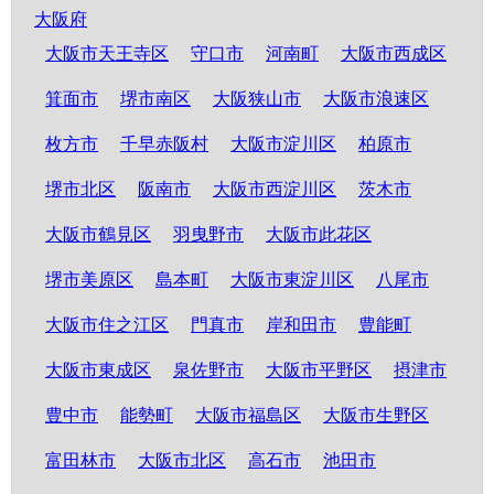
大阪府
大阪市天王寺区
守口市
河南町
大阪市西成区
箕面市
堺市南区
大阪狭山市
大阪市浪速区
枚方市
千早赤阪村
大阪市淀川区
柏原市
堺市北区
阪南市
大阪市西淀川区
茨木市
大阪市鶴見区
羽曳野市
大阪市此花区
堺市美原区
島本町
大阪市東淀川区
八尾市
大阪市住之江区
門真市
岸和田市
豊能町
大阪市東成区
泉佐野市
大阪市平野区
摂津市
豊中市
能勢町
大阪市福島区
大阪市生野区
富田林市
大阪市北区
高石市
池田市