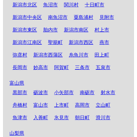
新潟市北区
魚沼市
関川村
十日町市
新潟市中央区
南魚沼市
粟島浦村
見附市
新潟市東区
胎内市
新潟市南区
村上市
新潟市江南区
聖籠町
新潟市西区
燕市
弥彦村
新潟市西蒲区
糸魚川市
田上町
長岡市
妙高市
阿賀町
三条市
五泉市
富山県
黒部市
砺波市
小矢部市
南砺市
射水市
舟橋村
富山市
上市町
高岡市
立山町
魚津市
入善町
氷見市
朝日町
滑川市
山梨県