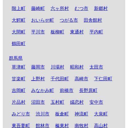
階上町
藤崎町
六ヶ所村
むつ市
新郷村
大鰐町
おいらせ町
つがる市
田舎館村
大間町
平川市
板柳町
東通村
平内町
鶴田町
群馬県
草津町
藤岡市
川場村
昭和村
太田市
甘楽町
上野村
千代田町
高崎市
下仁田町
吉岡町
みなかみ町
前橋市
長野原町
片品村
沼田市
玉村町
嬬恋村
安中市
みどり市
渋川市
板倉町
神流町
大泉町
東吾妻町
館林市
榛東村
南牧村
高山村