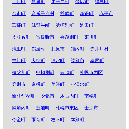
上川町
斜里町
弟子屈町
帯広市
福島町
余市町
音威子府村
雄武町
新得町
赤平市
乙部町
妹背牛町
浜頓別町
池田町
えりも町
富良野市
喜茂別町
東川町
清里町
鶴居村
北見市
知内町
赤井川村
中川町
大空町
清水町
紋別市
奥尻町
秩父別町
中頓別町
豊頃町
札幌市西区
登別市
京極町
美瑛町
小清水町
新ひだか町
夕張市
木古内町
南幌町
幌加内町
豊浦町
札幌市東区
士別市
今金町
雨竜町
枝幸町
本別町