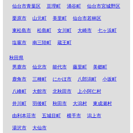
仙台市青葉区
亘理町
涌谷町
仙台市宮城野区
栗原市
山元町
美里町
仙台市若林区
東松島市
松島町
女川町
大崎市
七ヶ浜町
塩竈市
南三陸町
蔵王町
秋田県
男鹿市
仙北市
能代市
藤里町
美郷町
鹿角市
三種町
にかほ市
八郎潟町
小坂町
八峰町
大館市
北秋田市
上小阿仁村
井川町
羽後町
秋田市
大潟村
東成瀬村
由利本荘市
五城目町
横手市
潟上市
湯沢市
大仙市