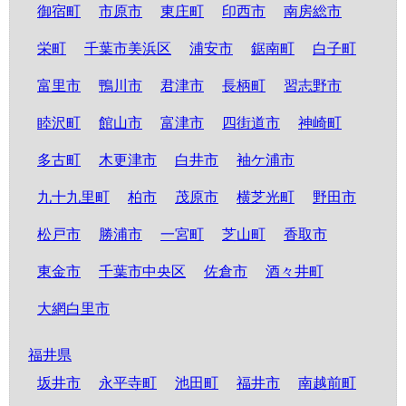
御宿町
市原市
東庄町
印西市
南房総市
栄町
千葉市美浜区
浦安市
鋸南町
白子町
富里市
鴨川市
君津市
長柄町
習志野市
睦沢町
館山市
富津市
四街道市
神崎町
多古町
木更津市
白井市
袖ケ浦市
九十九里町
柏市
茂原市
横芝光町
野田市
松戸市
勝浦市
一宮町
芝山町
香取市
東金市
千葉市中央区
佐倉市
酒々井町
大網白里市
福井県
坂井市
永平寺町
池田町
福井市
南越前町