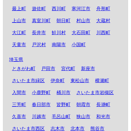
最上町
遊佐町
西川町
寒河江市
舟形町
上山市
真室川町
朝日町
村山市
大蔵村
大江町
長井市
鮭川村
大石田町
川西町
天童市
戸沢村
南陽市
小国町
埼玉県
ときがわ町
戸田市
宮代町
新座市
さいたま市緑区
伊奈町
東松山市
横瀬町
入間市
小鹿野町
桶川市
さいたま市岩槻区
三芳町
春日部市
皆野町
朝霞市
長瀞町
久喜市
川越市
毛呂山町
狭山市
和光市
さいたま市西区
志木市
北本市
熊谷市