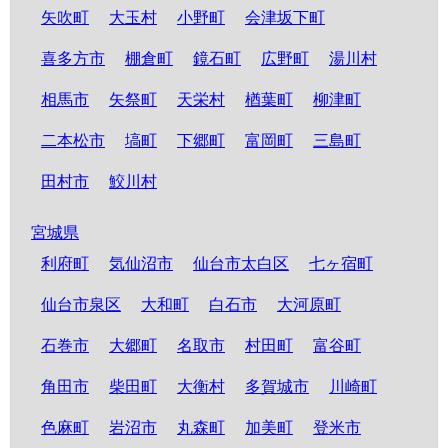
矢吹町
大玉村
小野町
会津坂下町
喜多方市
棚倉町
鏡石町
広野町
湯川村
相馬市
矢祭町
天栄村
楢葉町
柳津町
二本松市
塙町
下郷町
富岡町
三島町
田村市
鮫川村
宮城県
利府町
気仙沼市
仙台市太白区
七ヶ宿町
仙台市泉区
大和町
白石市
大河原町
石巻市
大郷町
名取市
村田町
富谷町
角田市
柴田町
大衡村
多賀城市
川崎町
色麻町
岩沼市
丸森町
加美町
登米市