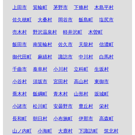
上田市
箕輪町
茅野市
下條村
木島平村
佐久穂町
大桑村
岡谷市
飯島町
塩尻市
売木村
野沢温泉村
軽井沢町
木曽町
飯田市
南箕輪村
佐久市
天龍村
信濃町
御代田町
麻績村
諏訪市
中川村
白馬村
千曲市
泰阜村
小川村
立科町
生坂村
小谷村
須坂市
宮田村
高山村
東御市
喬木村
飯綱町
青木村
山形村
坂城町
小諸市
松川町
安曇野市
豊丘村
栄村
長和町
朝日村
小布施町
伊那市
高森町
山ノ内町
小海町
大鹿村
下諏訪町
筑北村