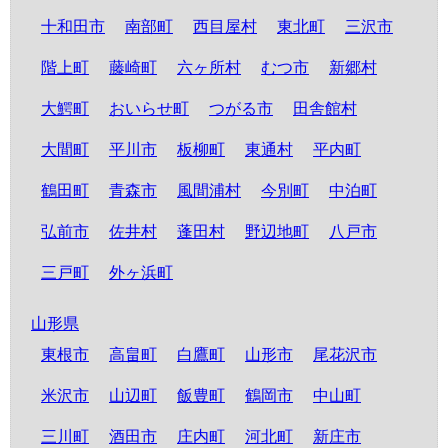
十和田市
南部町
西目屋村
東北町
三沢市
階上町
藤崎町
六ヶ所村
むつ市
新郷村
大鰐町
おいらせ町
つがる市
田舎館村
大間町
平川市
板柳町
東通村
平内町
鶴田町
青森市
風間浦村
今別町
中泊町
弘前市
佐井村
蓬田村
野辺地町
八戸市
三戸町
外ヶ浜町
山形県
東根市
高畠町
白鷹町
山形市
尾花沢市
米沢市
山辺町
飯豊町
鶴岡市
中山町
三川町
酒田市
庄内町
河北町
新庄市