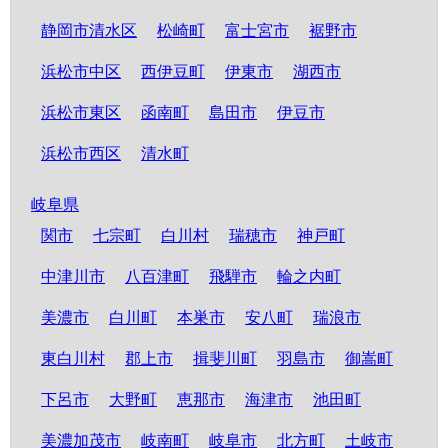
静岡市清水区
松崎町
富士宮市
裾野市
浜松市中区
西伊豆町
伊東市
湖西市
浜松市東区
函南町
島田市
伊豆市
浜松市西区
清水町
岐阜県
関市
七宗町
白川村
瑞穂市
神戸町
中津川市
八百津町
飛騨市
輪之内町
美濃市
白川町
本巣市
安八町
瑞浪市
東白川村
郡上市
揖斐川町
羽島市
御嵩町
下呂市
大野町
恵那市
海津市
池田町
美濃加茂市
岐南町
岐阜市
北方町
土岐市