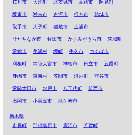
桜川市
大洗町
北茨城市
高萩市
阿見町
坂東市
潮来市
古河市
行方市
結城市
取手市
大子町
稲敷市
土浦市
ひたちなか市
鉾田市
かすみがうら市
茨城町
常総市
美浦村
境町
牛久市
つくば市
利根町
常陸大宮市
神栖市
日立市
五霞町
鹿嶋市
東海村
笠間市
河内町
守谷市
常陸太田市
水戸市
八千代町
筑西市
石岡市
小美玉市
龍ケ崎市
栃木県
市貝町
那須塩原市
鹿沼市
芳賀町