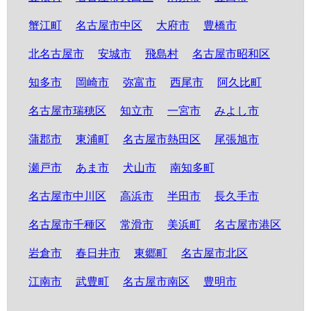
蟹江町
名古屋市中区
大府市
豊橋市
北名古屋市
安城市
飛島村
名古屋市昭和区
知多市
岡崎市
弥富市
西尾市
阿久比町
名古屋市瑞穂区
知立市
一宮市
みよし市
蒲郡市
東浦町
名古屋市熱田区
尾張旭市
瀬戸市
あま市
犬山市
南知多町
名古屋市中川区
高浜市
半田市
長久手市
名古屋市千種区
常滑市
美浜町
名古屋市港区
岩倉市
春日井市
東郷町
名古屋市北区
江南市
武豊町
名古屋市南区
豊明市