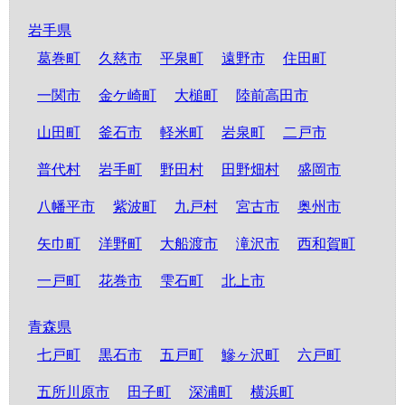
岩手県
葛巻町
久慈市
平泉町
遠野市
住田町
一関市
金ケ崎町
大槌町
陸前高田市
山田町
釜石市
軽米町
岩泉町
二戸市
普代村
岩手町
野田村
田野畑村
盛岡市
八幡平市
紫波町
九戸村
宮古市
奥州市
矢巾町
洋野町
大船渡市
滝沢市
西和賀町
一戸町
花巻市
雫石町
北上市
青森県
七戸町
黒石市
五戸町
鰺ヶ沢町
六戸町
五所川原市
田子町
深浦町
横浜町