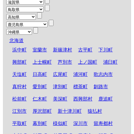
北海道
浜中町
室蘭市
新篠津村
古平町
下川町
興部町
上士幌町
芦別市
上ノ国町
浦臼町
天塩町
日高町
広尾町
浦河町
歌志内市
真狩村
愛別町
津別町
標茶町
釧路市
松前町
仁木町
美深町
西興部村
鹿追町
江別市
厚沢部町
新十津川町
猿払村
平取町
幕別町
様似町
深川市
留寿都村