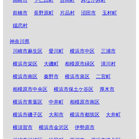
高崎市
下仁田町
吉岡町
みなかみ町
前橋市
長野原町
片品村
沼田市
玉村町
嬬恋村
神奈川県
川崎市麻生区
愛川町
横浜市中区
三浦市
横浜市栄区
大磯町
相模原市緑区
清川村
横浜市南区
秦野市
横浜市泉区
二宮町
相模原市中央区
横浜市保土ケ谷区
厚木市
横浜市青葉区
中井町
相模原市南区
横浜市磯子区
大和市
横浜市都筑区
大井町
横須賀市
横浜市金沢区
伊勢原市