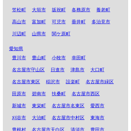
笠松町
大垣市
坂祝町
各務原市
養老町
高山市
富加町
可児市
垂井町
多治見市
川辺町
山県市
関ケ原町
愛知県
豊川市
豊山町
小牧市
幸田町
名古屋市守山区
日進市
津島市
大口町
名古屋市東区
稲沢市
設楽町
名古屋市緑区
田原市
碧南市
扶桑町
名古屋市西区
新城市
東栄町
名古屋市名東区
愛西市
刈谷市
大治町
名古屋市中村区
東海市
豊根村
名古屋市天白区
清須市
豊田市