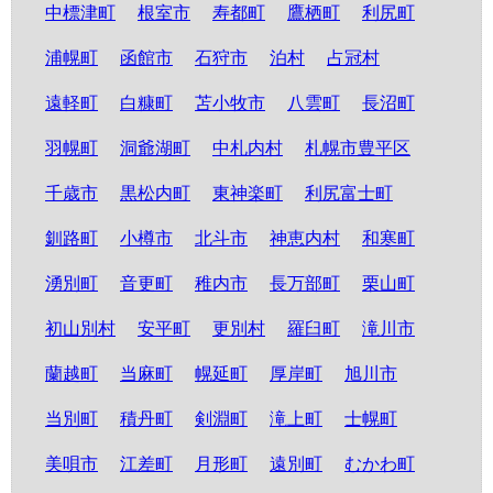
中標津町
根室市
寿都町
鷹栖町
利尻町
浦幌町
函館市
石狩市
泊村
占冠村
遠軽町
白糠町
苫小牧市
八雲町
長沼町
羽幌町
洞爺湖町
中札内村
札幌市豊平区
千歳市
黒松内町
東神楽町
利尻富士町
釧路町
小樽市
北斗市
神恵内村
和寒町
湧別町
音更町
稚内市
長万部町
栗山町
初山別村
安平町
更別村
羅臼町
滝川市
蘭越町
当麻町
幌延町
厚岸町
旭川市
当別町
積丹町
剣淵町
滝上町
士幌町
美唄市
江差町
月形町
遠別町
むかわ町