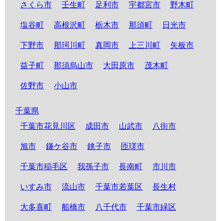
さくら市
壬生町
足利市
宇都宮市
野木町
塩谷町
高根沢町
栃木市
那須町
日光市
下野市
那珂川町
真岡市
上三川町
矢板市
益子町
那須烏山市
大田原市
茂木町
佐野市
小山市
千葉県
千葉市花見川区
成田市
山武市
八街市
旭市
鎌ケ谷市
銚子市
匝瑳市
千葉市稲毛区
我孫子市
長南町
市川市
いすみ市
流山市
千葉市若葉区
長生村
大多喜町
船橋市
八千代市
千葉市緑区