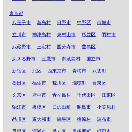
東京都
八王子市
新島村
日野市
中野区
稲城市
立川市
神津島村
東村山市
杉並区
羽村市
武蔵野市
三宅村
国分寺市
豊島区
あきる野市
三鷹市
御蔵島村
国立市
新宿区
北区
西東京市
青梅市
八丈町
墨田区
福生市
荒川区
瑞穂町
台東区
文京区
府中市
青ヶ島村
千代田区
江東区
狛江市
板橋区
日の出町
昭島市
小笠原村
品川区
東大和市
練馬区
檜原村
調布市
目黒区
清瀬市
足立区
奥多摩町
町田市