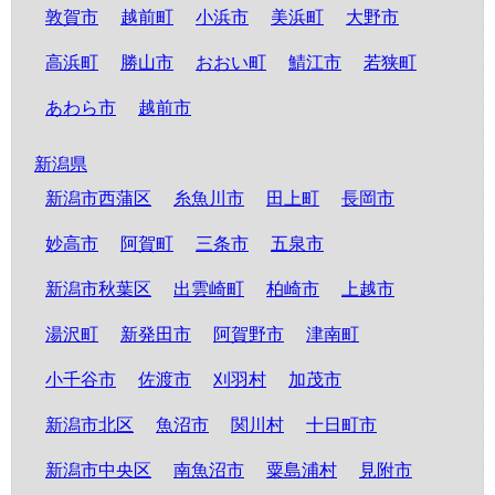
敦賀市
越前町
小浜市
美浜町
大野市
高浜町
勝山市
おおい町
鯖江市
若狭町
あわら市
越前市
新潟県
新潟市西蒲区
糸魚川市
田上町
長岡市
妙高市
阿賀町
三条市
五泉市
新潟市秋葉区
出雲崎町
柏崎市
上越市
湯沢町
新発田市
阿賀野市
津南町
小千谷市
佐渡市
刈羽村
加茂市
新潟市北区
魚沼市
関川村
十日町市
新潟市中央区
南魚沼市
粟島浦村
見附市