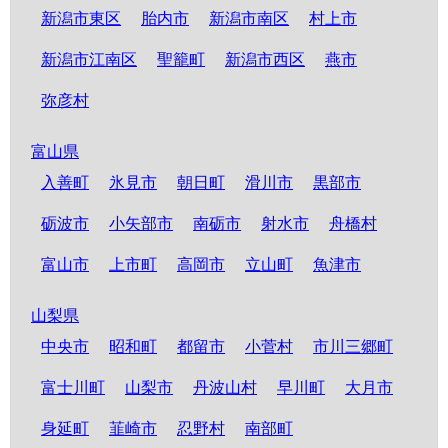
新潟市東区
胎内市
新潟市南区
村上市
新潟市江南区
聖籠町
新潟市西区
燕市
弥彦村
富山県
入善町
氷見市
朝日町
滑川市
黒部市
砺波市
小矢部市
南砺市
射水市
舟橋村
富山市
上市町
高岡市
立山町
魚津市
山梨県
中央市
昭和町
都留市
小菅村
市川三郷町
富士川町
山梨市
丹波山村
早川町
大月市
身延町
韮崎市
忍野村
南部町