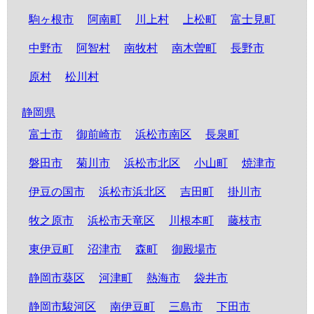
駒ヶ根市
阿南町
川上村
上松町
富士見町
中野市
阿智村
南牧村
南木曽町
長野市
原村
松川村
静岡県
富士市
御前崎市
浜松市南区
長泉町
磐田市
菊川市
浜松市北区
小山町
焼津市
伊豆の国市
浜松市浜北区
吉田町
掛川市
牧之原市
浜松市天竜区
川根本町
藤枝市
東伊豆町
沼津市
森町
御殿場市
静岡市葵区
河津町
熱海市
袋井市
静岡市駿河区
南伊豆町
三島市
下田市