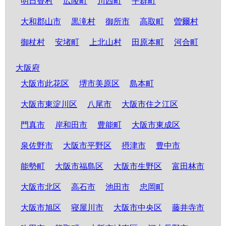
明日香村
広陵町
川西町
平群町
大和郡山市
黒滝村
御所市
高取町
曽爾村
御杖村
安堵町
上北山村
田原本町
河合町
大阪府
大阪市此花区
堺市美原区
島本町
大阪市東淀川区
八尾市
大阪市住之江区
門真市
岸和田市
豊能町
大阪市東成区
泉佐野市
大阪市平野区
摂津市
豊中市
能勢町
大阪市福島区
大阪市生野区
富田林市
大阪市北区
高石市
池田市
忠岡町
大阪市旭区
寝屋川市
大阪市中央区
藤井寺市