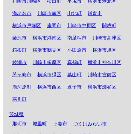
川崎市川崎区
松田町
平塚市
横浜市港北区
海老名市
川崎市幸区
山北町
鎌倉市
横浜市戸塚区
座間市
川崎市中原区
開成町
藤沢市
横浜市港南区
南足柄市
川崎市高津区
箱根町
横浜市鶴見区
小田原市
横浜市旭区
綾瀬市
川崎市多摩区
真鶴町
横浜市神奈川区
茅ヶ崎市
横浜市緑区
葉山町
川崎市宮前区
湯河原町
横浜市西区
逗子市
横浜市瀬谷区
寒川町
茨城県
那珂市
城里町
下妻市
つくばみらい市