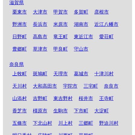
滋賀県
栗東市
大津市
甲賀市
多賀町
彦根市
野洲市
長浜市
米原市
湖南市
近江八幡市
日野町
高島市
竜王町
東近江市
愛荘町
豊郷町
草津市
甲良町
守山市
奈良県
上牧町
斑鳩町
天理市
葛城市
十津川村
天川村
大和高田市
宇陀市
三宅町
奈良市
山添村
吉野町
東吉野村
桜井市
王寺町
香芝市
橿原市
生駒市
下市町
大淀町
五條市
下北山村
川上村
三郷町
野迫川村