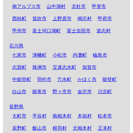
南アルプス市
山中湖村
北杜市
甲斐市
西桂町
笛吹市
上野原市
鳴沢村
甲府市
甲州市
富士河口湖町
富士吉田市
道志村
石川県
七尾市
津幡町
小松市
内灘町
輪島市
志賀町
珠洲市
宝達志水町
加賀市
中能登町
羽咋市
穴水町
かほく市
能登町
白山市
能美市
野々市市
金沢市
川北町
長野県
大町市
平谷村
南相木村
木祖村
松本市
辰野町
飯山市
根羽村
北相木村
王滝村