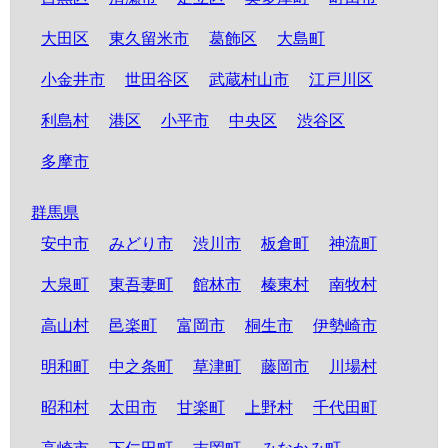
大田区
東久留米市
葛飾区
大島町
小金井市
世田谷区
武蔵村山市
江戸川区
利島村
港区
小平市
中央区
渋谷区
多摩市
群馬県
安中市
みどり市
渋川市
板倉町
神流町
大泉町
東吾妻町
館林市
榛東村
南牧村
高山村
邑楽町
富岡市
桐生市
伊勢崎市
明和町
中之条町
草津町
藤岡市
川場村
昭和村
太田市
甘楽町
上野村
千代田町