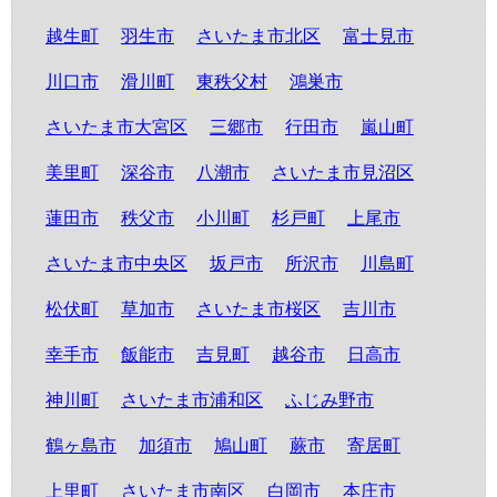
越生町
羽生市
さいたま市北区
富士見市
川口市
滑川町
東秩父村
鴻巣市
さいたま市大宮区
三郷市
行田市
嵐山町
美里町
深谷市
八潮市
さいたま市見沼区
蓮田市
秩父市
小川町
杉戸町
上尾市
さいたま市中央区
坂戸市
所沢市
川島町
松伏町
草加市
さいたま市桜区
吉川市
幸手市
飯能市
吉見町
越谷市
日高市
神川町
さいたま市浦和区
ふじみ野市
鶴ヶ島市
加須市
鳩山町
蕨市
寄居町
上里町
さいたま市南区
白岡市
本庄市