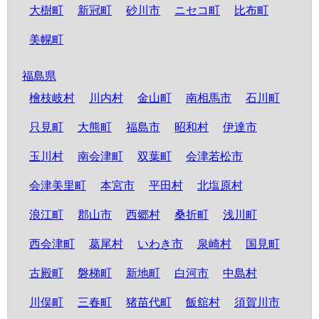
大樹町
新冠町
砂川市
ニセコ町
比布町
美幌町
福島県
檜枝岐村
川内村
金山町
南相馬市
石川町
只見町
大熊町
福島市
昭和村
伊達市
玉川村
南会津町
双葉町
会津若松市
会津美里町
本宮市
平田村
北塩原村
浪江町
郡山市
西郷村
桑折町
浅川町
西会津町
葛尾村
いわき市
泉崎村
国見町
古殿町
磐梯町
新地町
白河市
中島村
川俣町
三春町
猪苗代町
飯舘村
須賀川市