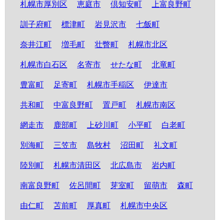
札幌市厚別区
恵庭市
倶知安町
上富良野町
訓子府町
標津町
岩見沢市
七飯町
奈井江町
増毛町
壮瞥町
札幌市北区
札幌市白石区
名寄市
せたな町
北竜町
豊富町
足寄町
札幌市手稲区
伊達市
共和町
中富良野町
置戸町
札幌市南区
網走市
鹿部町
上砂川町
小平町
白老町
別海町
三笠市
島牧村
沼田町
礼文町
陸別町
札幌市清田区
北広島市
岩内町
南富良野町
佐呂間町
芽室町
留萌市
森町
由仁町
苫前町
厚真町
札幌市中央区