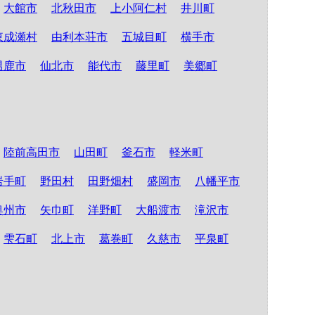
大館市
北秋田市
上小阿仁村
井川町
東成瀬村
由利本荘市
五城目町
横手市
男鹿市
仙北市
能代市
藤里町
美郷町
陸前高田市
山田町
釜石市
軽米町
岩手町
野田村
田野畑村
盛岡市
八幡平市
奥州市
矢巾町
洋野町
大船渡市
滝沢市
雫石町
北上市
葛巻町
久慈市
平泉町