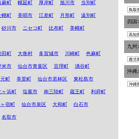
当麻町
幌延町
厚岸町
旭川市
当別町
士幌町
美唄市
江差町
月形町
遠別町
四国
砂川市
ニセコ町
比布町
美幌町
九州
柴田町
大衡村
多賀城市
川崎町
色麻町
登米市
仙台市青葉区
亘理町
涌谷町
沖縄
山元町
美里町
仙台市若林区
東松島市
七ヶ浜町
塩竈市
南三陸町
蔵王町
利府町
七ヶ宿町
仙台市泉区
大和町
白石市
名取市