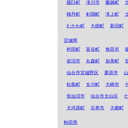
羅臼町
滝川市
蘭越町
積丹町
剣淵町
滝上町
むかわ町
大樹町
新冠町
宮城県
村田町
富谷町
角田市
岩沼市
丸森町
加美町
仙台市宮城野区
栗原市
松島町
女川町
大崎市
気仙沼市
仙台市太白区
大河原町
石巻市
大郷町
秋田県