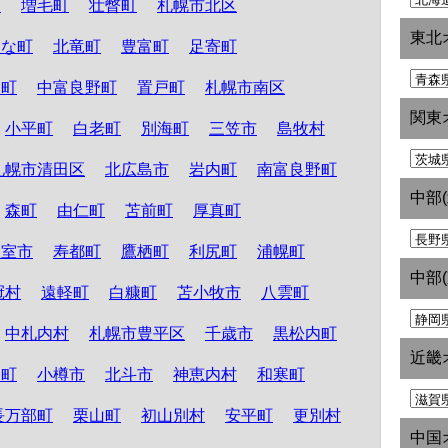
町
増毛町
壮瞥町
札幌市北区
東北
たな町
北竜町
豊富町
足寄町
和町
中富良野町
置戸町
札幌市南区
関東
小平町
白老町
別海町
三笠市
島牧村
札幌市清田区
北広島市
岩内町
南富良野町
中部
森町
由仁町
苫前町
厚真町
根室市
寿都町
鷹栖町
利尻町
浦幌町
中部
冠村
遠軽町
白糠町
苫小牧市
八雲町
中札内村
札幌市豊平区
千歳市
黒松内町
近畿
路町
小樽市
北斗市
神恵内村
和寒町
長万部町
栗山町
初山別村
安平町
更別村
中国