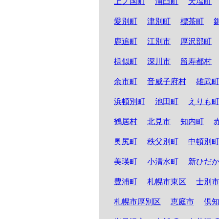
上ノ国町
浦臼町
天塩町
愛別町
津別町
標茶町
鹿追町
江別市
厚沢部町
様似町
深川市
留寿都村
余市町
音威子府村
雄武
浜頓別町
池田町
えりも
鶴居村
北見市
知内町
奥尻町
秩父別町
中頓別
美瑛町
小清水町
新ひだ
豊浦町
札幌市東区
士別
札幌市厚別区
恵庭市
倶