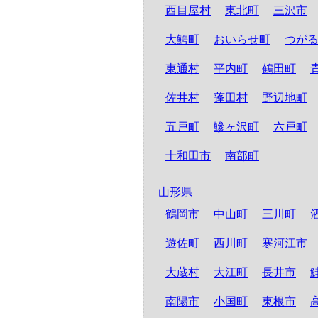
西目屋村
東北町
三沢市
大鰐町
おいらせ町
つが
東通村
平内町
鶴田町
佐井村
蓬田村
野辺地町
五戸町
鰺ヶ沢町
六戸町
十和田市
南部町
山形県
鶴岡市
中山町
三川町
遊佐町
西川町
寒河江市
大蔵村
大江町
長井市
南陽市
小国町
東根市