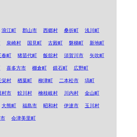
浪江町
郡山市
西郷村
桑折町
浅川町
市
泉崎村
国見町
古殿町
磐梯町
新地町
三春町
猪苗代町
飯舘村
須賀川市
矢吹町
町
喜多方市
棚倉町
鏡石町
広野町
天栄村
楢葉町
柳津町
二本松市
塙町
田村市
鮫川村
檜枝岐村
川内村
金山町
大熊町
福島市
昭和村
伊達市
玉川村
松市
会津美里町