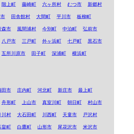
階上町
藤崎町
六ヶ所村
むつ市
新郷村
る市
田舎館村
大間町
平川市
板柳町
青森市
風間浦村
今別町
中泊町
弘前市
八戸市
三戸町
外ヶ浜町
七戸町
黒石市
五所川原市
田子町
深浦町
横浜町
酒田市
庄内町
河北町
新庄市
最上町
舟形町
上山市
真室川町
朝日町
村山市
鮭川村
大石田町
川西町
天童市
戸沢村
高畠町
白鷹町
山形市
尾花沢市
米沢市