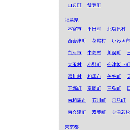
山辺町
飯豊町
福島県
本宮市
平田村
北塩原村
西会津町
葛尾村
いわき
白河市
中島村
川俣町
大玉村
小野町
会津坂下
湯川村
相馬市
矢祭町
下郷町
富岡町
三島町
南相馬市
石川町
只見町
南会津町
双葉町
会津若
東京都