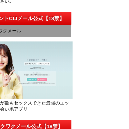
下さい。
ントC!Jメール公式【18禁】
ワクメール
人が最もセックスできた最強のエッ
出会い系アプリ！
クワクメール公式【18禁】