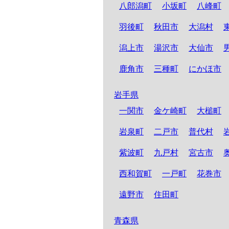
八郎潟町
小坂町
八峰町
羽後町
秋田市
大潟村
潟上市
湯沢市
大仙市
鹿角市
三種町
にかほ市
岩手県
一関市
金ケ崎町
大槌町
岩泉町
二戸市
普代村
紫波町
九戸村
宮古市
西和賀町
一戸町
花巻市
遠野市
住田町
青森県