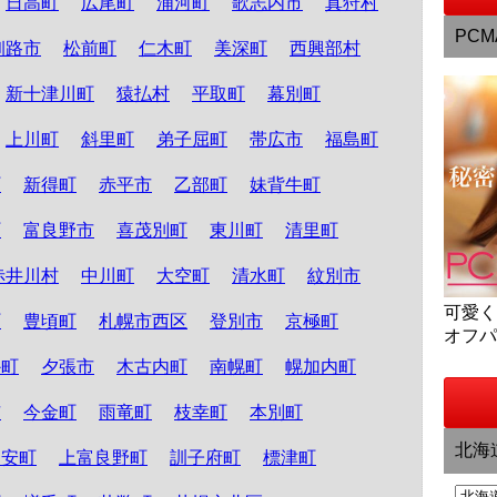
日高町
広尾町
浦河町
歌志内市
真狩村
PCM
釧路市
松前町
仁木町
美深町
西興部村
新十津川町
猿払村
平取町
幕別町
上川町
斜里町
弟子屈町
帯広市
福島町
町
新得町
赤平市
乙部町
妹背牛町
町
富良野市
喜茂別町
東川町
清里町
赤井川村
中川町
大空町
清水町
紋別市
可愛
町
豊頃町
札幌市西区
登別市
京極町
オフ
か町
夕張市
木古内町
南幌町
幌加内町
市
今金町
雨竜町
枝幸町
本別町
北海
知安町
上富良野町
訓子府町
標津町