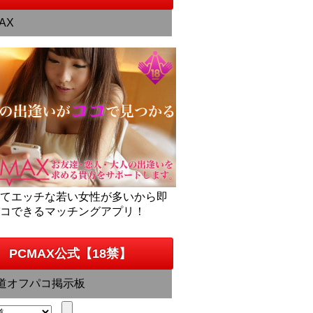
AX
くてエッチな若い女性が多いから即
パコできるマッチングアプリ！
PCMAX公式【18禁】
道オフパコ掲示板