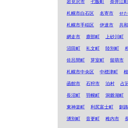
岩見沢市
七飯町
奈井江
札幌市白石区
名寄市
せ
札幌市手稲区
伊達市
共
網走市
鹿部町
上砂川町
沼田町
礼文町
陸別町
佐呂間町
芽室町
留萌市
札幌市中央区
中標津町
函館市
石狩市
泊村
占
長沼町
羽幌町
洞爺湖町
東神楽町
利尻富士町
釧
湧別町
音更町
稚内市