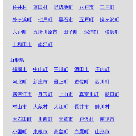
佐井村
蓬田村
野辺地町
八戸市
三戸町
外ヶ浜町
七戸町
黒石市
五戸町
鰺ヶ沢町
六戸町
五所川原市
田子町
深浦町
横浜町
十和田市
南部町
山形県
鶴岡市
中山町
三川町
酒田市
庄内町
河北町
新庄市
最上町
遊佐町
西川町
寒河江市
舟形町
上山市
真室川町
朝日町
村山市
大蔵村
大江町
長井市
鮭川村
大石田町
川西町
天童市
戸沢村
南陽市
小国町
東根市
高畠町
白鷹町
山形市