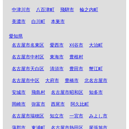
中津川市
八百津町
飛騨市
輪之内町
美濃市
白川町
本巣市
愛知県
名古屋市名東区
愛西市
刈谷市
大治町
名古屋市中村区
東海市
豊根村
名古屋市天白区
清須市
豊田市
蟹江町
名古屋市中区
大府市
豊橋市
北名古屋市
安城市
飛島村
名古屋市昭和区
知多市
岡崎市
弥富市
西尾市
阿久比町
名古屋市瑞穂区
知立市
一宮市
みよし市
蒲郡市
東浦町
名古屋市熱田区
尾張旭市