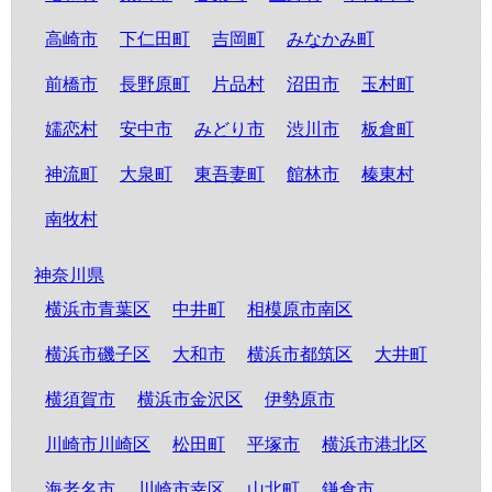
高崎市
下仁田町
吉岡町
みなかみ町
前橋市
長野原町
片品村
沼田市
玉村町
嬬恋村
安中市
みどり市
渋川市
板倉町
神流町
大泉町
東吾妻町
館林市
榛東村
南牧村
神奈川県
横浜市青葉区
中井町
相模原市南区
横浜市磯子区
大和市
横浜市都筑区
大井町
横須賀市
横浜市金沢区
伊勢原市
川崎市川崎区
松田町
平塚市
横浜市港北区
海老名市
川崎市幸区
山北町
鎌倉市