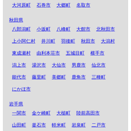
大河原町
石巻市
大郷町
名取市
秋田県
八郎潟町
小坂町
八峰町
大館市
北秋田市
上小阿仁村
井川町
羽後町
秋田市
大潟村
東成瀬村
由利本荘市
五城目町
横手市
潟上市
湯沢市
大仙市
男鹿市
仙北市
能代市
藤里町
美郷町
鹿角市
三種町
にかほ市
岩手県
一関市
金ケ崎町
大槌町
陸前高田市
山田町
釜石市
軽米町
岩泉町
二戸市