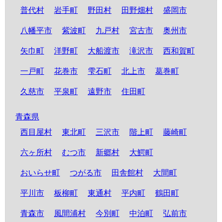
普代村
岩手町
野田村
田野畑村
盛岡市
八幡平市
紫波町
九戸村
宮古市
奥州市
矢巾町
洋野町
大船渡市
滝沢市
西和賀町
一戸町
花巻市
雫石町
北上市
葛巻町
久慈市
平泉町
遠野市
住田町
青森県
西目屋村
東北町
三沢市
階上町
藤崎町
六ヶ所村
むつ市
新郷村
大鰐町
おいらせ町
つがる市
田舎館村
大間町
平川市
板柳町
東通村
平内町
鶴田町
青森市
風間浦村
今別町
中泊町
弘前市