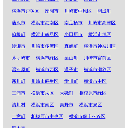
横浜市戸塚区
座間市
川崎市中原区
開成町
藤沢市
横浜市港南区
南足柄市
川崎市高津区
箱根町
横浜市鶴見区
小田原市
横浜市旭区
綾瀬市
川崎市多摩区
真鶴町
横浜市神奈川区
茅ヶ崎市
横浜市緑区
葉山町
川崎市宮前区
湯河原町
横浜市西区
逗子市
横浜市瀬谷区
寒川町
川崎市麻生区
愛川町
横浜市中区
三浦市
横浜市栄区
大磯町
相模原市緑区
清川村
横浜市南区
秦野市
横浜市泉区
二宮町
相模原市中央区
横浜市保土ケ谷区