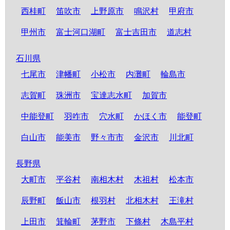
西桂町
笛吹市
上野原市
鳴沢村
甲府市
甲州市
富士河口湖町
富士吉田市
道志村
石川県
七尾市
津幡町
小松市
内灘町
輪島市
志賀町
珠洲市
宝達志水町
加賀市
中能登町
羽咋市
穴水町
かほく市
能登町
白山市
能美市
野々市市
金沢市
川北町
長野県
大町市
平谷村
南相木村
木祖村
松本市
辰野町
飯山市
根羽村
北相木村
王滝村
上田市
箕輪町
茅野市
下條村
木島平村