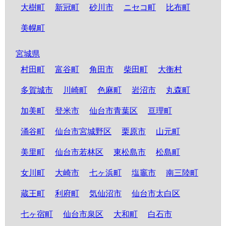
大樹町
新冠町
砂川市
ニセコ町
比布町
美幌町
宮城県
村田町
富谷町
角田市
柴田町
大衡村
多賀城市
川崎町
色麻町
岩沼市
丸森町
加美町
登米市
仙台市青葉区
亘理町
涌谷町
仙台市宮城野区
栗原市
山元町
美里町
仙台市若林区
東松島市
松島町
女川町
大崎市
七ヶ浜町
塩竈市
南三陸町
蔵王町
利府町
気仙沼市
仙台市太白区
七ヶ宿町
仙台市泉区
大和町
白石市