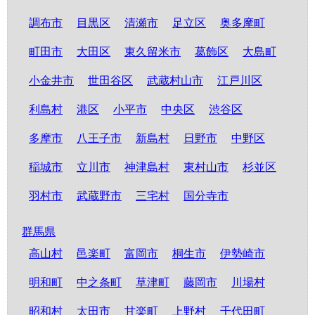
調布市
目黒区
清瀬市
足立区
奥多摩町
町田市
大田区
東久留米市
葛飾区
大島町
小金井市
世田谷区
武蔵村山市
江戸川区
利島村
港区
小平市
中央区
渋谷区
多摩市
八王子市
新島村
日野市
中野区
稲城市
立川市
神津島村
東村山市
杉並区
羽村市
武蔵野市
三宅村
国分寺市
群馬県
高山村
邑楽町
富岡市
桐生市
伊勢崎市
明和町
中之条町
草津町
藤岡市
川場村
昭和村
太田市
甘楽町
上野村
千代田町