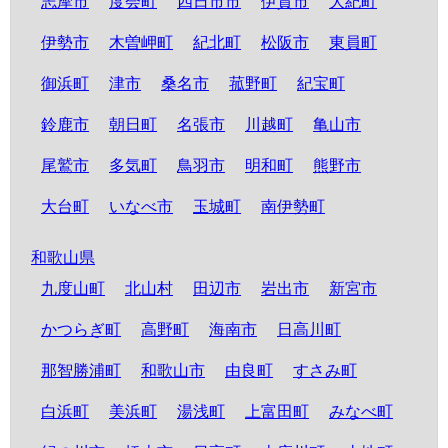
志摩市
度会町
四日市市
伊賀市
大紀町
伊勢市
木曽岬町
紀北町
松阪市
東員町
御浜町
津市
桑名市
菰野町
紀宝町
鈴鹿市
朝日町
名張市
川越町
亀山市
尾鷲市
多気町
鳥羽市
明和町
熊野市
大台町
いなべ市
玉城町
南伊勢町
和歌山県
九度山町
北山村
田辺市
岩出市
新宮市
かつらぎ町
高野町
海南市
日高川町
那智勝浦町
和歌山市
由良町
すさみ町
白浜町
美浜町
湯浅町
上富田町
みなべ町