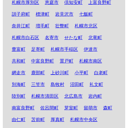
札幌市厚別区
恵庭市
倶知安町
上富良野町
訓子府町
標津町
岩見沢市
七飯町
奈井江町
増毛町
壮瞥町
札幌市北区
札幌市白石区
名寄市
せたな町
北竜町
豊富町
足寄町
札幌市手稲区
伊達市
共和町
中富良野町
置戸町
札幌市南区
網走市
鹿部町
上砂川町
小平町
白老町
別海町
三笠市
島牧村
沼田町
礼文町
陸別町
札幌市清田区
北広島市
岩内町
南富良野町
佐呂間町
芽室町
留萌市
森町
由仁町
苫前町
厚真町
札幌市中央区