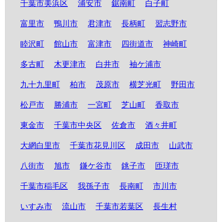
千葉市美浜区
浦安市
鋸南町
白子町
富里市
鴨川市
君津市
長柄町
習志野市
睦沢町
館山市
富津市
四街道市
神崎町
多古町
木更津市
白井市
袖ケ浦市
九十九里町
柏市
茂原市
横芝光町
野田市
松戸市
勝浦市
一宮町
芝山町
香取市
東金市
千葉市中央区
佐倉市
酒々井町
大網白里市
千葉市花見川区
成田市
山武市
八街市
旭市
鎌ケ谷市
銚子市
匝瑳市
千葉市稲毛区
我孫子市
長南町
市川市
いすみ市
流山市
千葉市若葉区
長生村