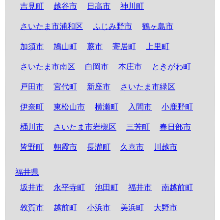
吉見町
越谷市
日高市
神川町
さいたま市浦和区
ふじみ野市
鶴ヶ島市
加須市
鳩山町
蕨市
寄居町
上里町
さいたま市南区
白岡市
本庄市
ときがわ町
戸田市
宮代町
新座市
さいたま市緑区
伊奈町
東松山市
横瀬町
入間市
小鹿野町
桶川市
さいたま市岩槻区
三芳町
春日部市
皆野町
朝霞市
長瀞町
久喜市
川越市
福井県
坂井市
永平寺町
池田町
福井市
南越前町
敦賀市
越前町
小浜市
美浜町
大野市