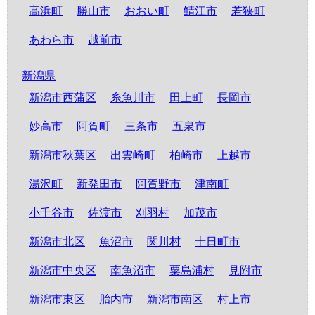
高浜町
勝山市
おおい町
鯖江市
若狭町
あわら市
越前市
新潟県
新潟市西蒲区
糸魚川市
田上町
長岡市
妙高市
阿賀町
三条市
五泉市
新潟市秋葉区
出雲崎町
柏崎市
上越市
湯沢町
新発田市
阿賀野市
津南町
小千谷市
佐渡市
刈羽村
加茂市
新潟市北区
魚沼市
関川村
十日町市
新潟市中央区
南魚沼市
粟島浦村
見附市
新潟市東区
胎内市
新潟市南区
村上市