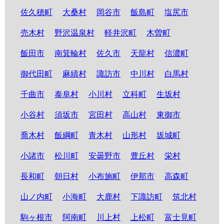
佐久穂町
大桑村
岡谷市
飯島町
塩尻市
売木村
野沢温泉村
軽井沢町
木曽町
飯田市
南箕輪村
佐久市
天龍村
信濃町
御代田町
麻績村
諏訪市
中川村
白馬村
千曲市
泰阜村
小川村
立科町
生坂村
小谷村
須坂市
宮田村
高山村
東御市
喬木村
飯綱町
青木村
山形村
坂城町
小諸市
松川町
安曇野市
豊丘村
栄村
長和町
朝日村
小布施町
伊那市
高森町
山ノ内町
小海町
大鹿村
下諏訪町
筑北村
駒ヶ根市
阿南町
川上村
上松町
富士見町