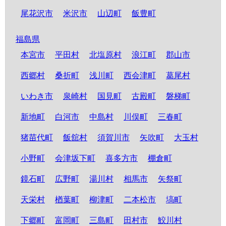
尾花沢市
米沢市
山辺町
飯豊町
福島県
本宮市
平田村
北塩原村
浪江町
郡山市
西郷村
桑折町
浅川町
西会津町
葛尾村
いわき市
泉崎村
国見町
古殿町
磐梯町
新地町
白河市
中島村
川俣町
三春町
猪苗代町
飯舘村
須賀川市
矢吹町
大玉村
小野町
会津坂下町
喜多方市
棚倉町
鏡石町
広野町
湯川村
相馬市
矢祭町
天栄村
楢葉町
柳津町
二本松市
塙町
下郷町
富岡町
三島町
田村市
鮫川村