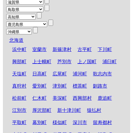
北海道
浜中町
室蘭市
新篠津村
古平町
下川町
興部町
上士幌町
芦別市
上ノ国町
浦臼町
天塩町
日高町
広尾町
浦河町
歌志内市
真狩村
愛別町
津別町
標茶町
釧路市
松前町
仁木町
美深町
西興部村
鹿追町
江別市
厚沢部町
新十津川町
猿払村
平取町
幕別町
様似町
深川市
留寿都村