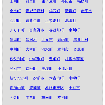
上川町
斜里町
弟子屈町
帯広市
福島町
余市町
音威子府村
雄武町
新得町
赤平市
乙部町
妹背牛町
浜頓別町
池田町
えりも町
富良野市
喜茂別町
東川町
清里町
鶴居村
北見市
知内町
赤井川村
中川町
大空町
清水町
紋別市
奥尻町
秩父別町
中頓別町
豊頃町
札幌市西区
登別市
京極町
美瑛町
小清水町
新ひだか町
夕張市
木古内町
南幌町
幌加内町
豊浦町
札幌市東区
士別市
今金町
雨竜町
枝幸町
本別町