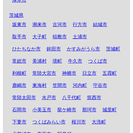
厚木市
茨城県
坂東市
潮来市
古河市
行方市
結城市
取手市
大子町
稲敷市
土浦市
ひたちなか市
鉾田市
かすみがうら市
茨城町
常総市
美浦村
境町
牛久市
つくば市
利根町
常陸大宮市
神栖市
日立市
五霞町
鹿嶋市
東海村
笠間市
河内町
守谷市
常陸太田市
水戸市
八千代町
筑西市
石岡市
小美玉市
龍ケ崎市
那珂市
城里町
下妻市
つくばみらい市
桜川市
大洗町