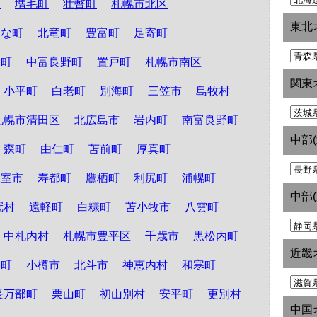
町
増毛町
壮瞥町
札幌市北区
東北
たな町
北竜町
豊富町
足寄町
和町
中富良野町
置戸町
札幌市南区
関東
小平町
白老町
別海町
三笠市
島牧村
札幌市清田区
北広島市
岩内町
南富良野町
中部
森町
由仁町
苫前町
厚真町
根室市
寿都町
鷹栖町
利尻町
浦幌町
中部
冠村
遠軽町
白糠町
苫小牧市
八雲町
中札内村
札幌市豊平区
千歳市
黒松内町
近畿
路町
小樽市
北斗市
神恵内村
和寒町
長万部町
栗山町
初山別村
安平町
更別村
中国