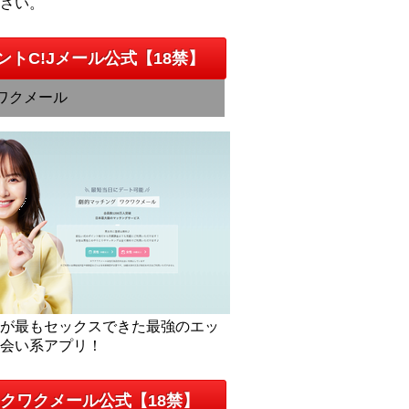
下さい。
ントC!Jメール公式【18禁】
ワクメール
人が最もセックスできた最強のエッ
出会い系アプリ！
クワクメール公式【18禁】