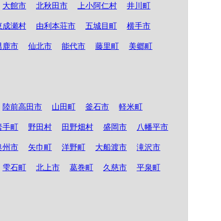
大館市
北秋田市
上小阿仁村
井川町
東成瀬村
由利本荘市
五城目町
横手市
男鹿市
仙北市
能代市
藤里町
美郷町
陸前高田市
山田町
釜石市
軽米町
岩手町
野田村
田野畑村
盛岡市
八幡平市
奥州市
矢巾町
洋野町
大船渡市
滝沢市
雫石町
北上市
葛巻町
久慈市
平泉町