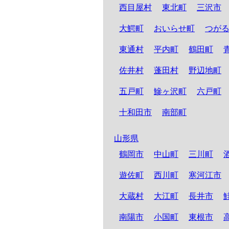
西目屋村
東北町
三沢市
大鰐町
おいらせ町
つが
東通村
平内町
鶴田町
佐井村
蓬田村
野辺地町
五戸町
鰺ヶ沢町
六戸町
十和田市
南部町
山形県
鶴岡市
中山町
三川町
遊佐町
西川町
寒河江市
大蔵村
大江町
長井市
南陽市
小国町
東根市