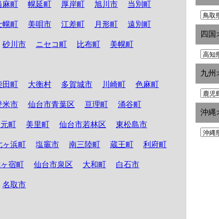
当麻町
幌延町
厚岸町
旭川市
当別町
士幌町
美唄市
江差町
月形町
遠別町
四国
砂川市
ニセコ町
比布町
美幌町
九州
柴田町
大衡村
多賀城市
川崎町
色麻町
登米市
仙台市青葉区
亘理町
涌谷町
沖縄
山元町
美里町
仙台市若林区
東松島市
七ヶ浜町
塩竈市
南三陸町
蔵王町
利府町
七ヶ宿町
仙台市泉区
大和町
白石市
名取市