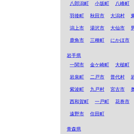
八郎潟町
小坂町
八峰町
羽後町
秋田市
大潟村
潟上市
湯沢市
大仙市
鹿角市
三種町
にかほ市
岩手県
一関市
金ケ崎町
大槌町
岩泉町
二戸市
普代村
紫波町
九戸村
宮古市
西和賀町
一戸町
花巻市
遠野市
住田町
青森県