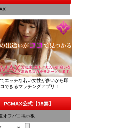
AX
くてエッチな若い女性が多いから即
パコできるマッチングアプリ！
PCMAX公式【18禁】
道オフパコ掲示板