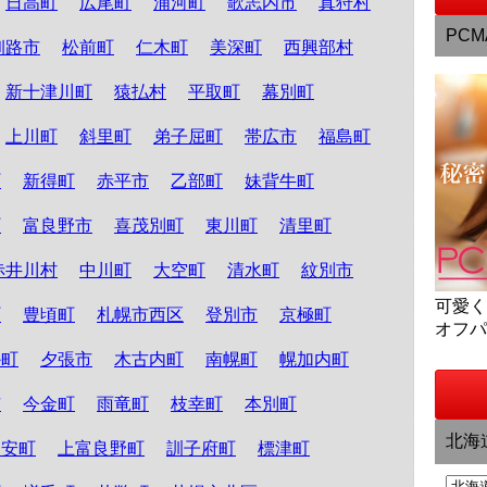
日高町
広尾町
浦河町
歌志内市
真狩村
PCM
釧路市
松前町
仁木町
美深町
西興部村
新十津川町
猿払村
平取町
幕別町
上川町
斜里町
弟子屈町
帯広市
福島町
町
新得町
赤平市
乙部町
妹背牛町
町
富良野市
喜茂別町
東川町
清里町
赤井川村
中川町
大空町
清水町
紋別市
可愛
町
豊頃町
札幌市西区
登別市
京極町
オフ
か町
夕張市
木古内町
南幌町
幌加内町
市
今金町
雨竜町
枝幸町
本別町
北海
知安町
上富良野町
訓子府町
標津町