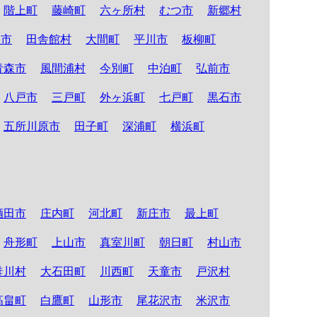
階上町
藤崎町
六ヶ所村
むつ市
新郷村
る市
田舎館村
大間町
平川市
板柳町
青森市
風間浦村
今別町
中泊町
弘前市
八戸市
三戸町
外ヶ浜町
七戸町
黒石市
五所川原市
田子町
深浦町
横浜町
酒田市
庄内町
河北町
新庄市
最上町
舟形町
上山市
真室川町
朝日町
村山市
鮭川村
大石田町
川西町
天童市
戸沢村
高畠町
白鷹町
山形市
尾花沢市
米沢市