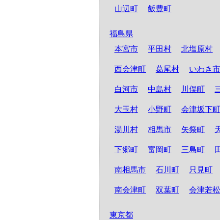
山辺町
飯豊町
福島県
本宮市
平田村
北塩原村
西会津町
葛尾村
いわき
白河市
中島村
川俣町
大玉村
小野町
会津坂下
湯川村
相馬市
矢祭町
下郷町
富岡町
三島町
南相馬市
石川町
只見町
南会津町
双葉町
会津若
東京都