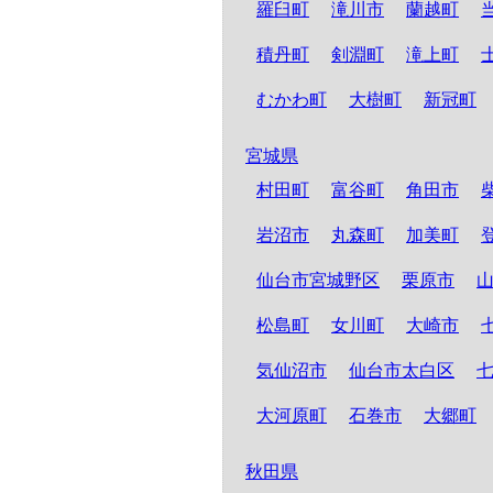
羅臼町
滝川市
蘭越町
積丹町
剣淵町
滝上町
むかわ町
大樹町
新冠町
宮城県
村田町
富谷町
角田市
岩沼市
丸森町
加美町
仙台市宮城野区
栗原市
松島町
女川町
大崎市
気仙沼市
仙台市太白区
大河原町
石巻市
大郷町
秋田県