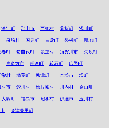
浪江町
郡山市
西郷村
桑折町
浅川町
市
泉崎村
国見町
古殿町
磐梯町
新地町
三春町
猪苗代町
飯舘村
須賀川市
矢吹町
町
喜多方市
棚倉町
鏡石町
広野町
天栄村
楢葉町
柳津町
二本松市
塙町
田村市
鮫川村
檜枝岐村
川内村
金山町
大熊町
福島市
昭和村
伊達市
玉川村
松市
会津美里町