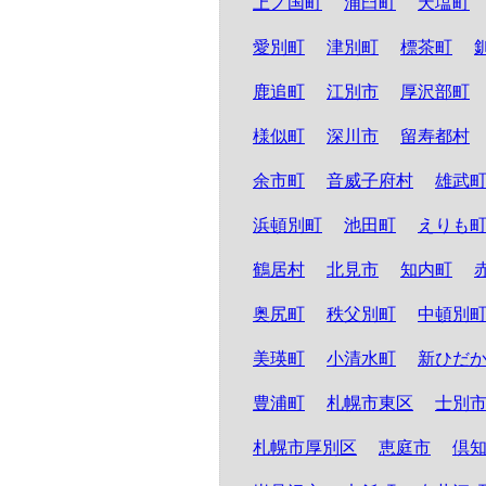
上ノ国町
浦臼町
天塩町
愛別町
津別町
標茶町
鹿追町
江別市
厚沢部町
様似町
深川市
留寿都村
余市町
音威子府村
雄武
浜頓別町
池田町
えりも
鶴居村
北見市
知内町
奥尻町
秩父別町
中頓別
美瑛町
小清水町
新ひだ
豊浦町
札幌市東区
士別
札幌市厚別区
恵庭市
倶