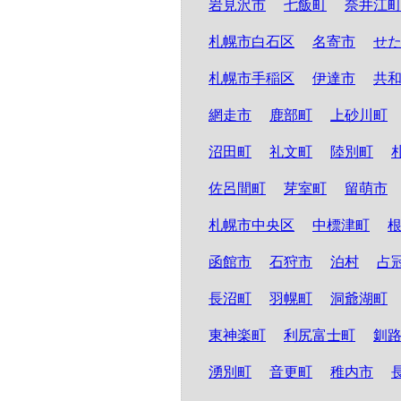
岩見沢市
七飯町
奈井江
札幌市白石区
名寄市
せ
札幌市手稲区
伊達市
共
網走市
鹿部町
上砂川町
沼田町
礼文町
陸別町
佐呂間町
芽室町
留萌市
札幌市中央区
中標津町
函館市
石狩市
泊村
占
長沼町
羽幌町
洞爺湖町
東神楽町
利尻富士町
釧
湧別町
音更町
稚内市