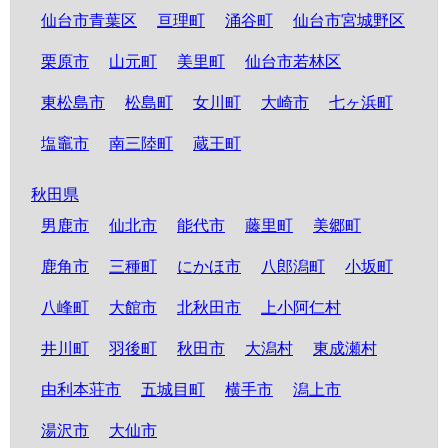
仙台市青葉区
亘理町
涌谷町
仙台市宮城野区
栗原市
山元町
美里町
仙台市若林区
東松島市
松島町
女川町
大崎市
七ヶ浜町
塩竈市
南三陸町
蔵王町
秋田県
男鹿市
仙北市
能代市
藤里町
美郷町
鹿角市
三種町
にかほ市
八郎潟町
小坂町
八峰町
大館市
北秋田市
上小阿仁村
井川町
羽後町
秋田市
大潟村
東成瀬村
由利本荘市
五城目町
横手市
潟上市
湯沢市
大仙市