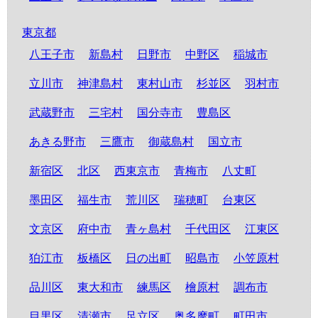
東京都
八王子市
新島村
日野市
中野区
稲城市
立川市
神津島村
東村山市
杉並区
羽村市
武蔵野市
三宅村
国分寺市
豊島区
あきる野市
三鷹市
御蔵島村
国立市
新宿区
北区
西東京市
青梅市
八丈町
墨田区
福生市
荒川区
瑞穂町
台東区
文京区
府中市
青ヶ島村
千代田区
江東区
狛江市
板橋区
日の出町
昭島市
小笠原村
品川区
東大和市
練馬区
檜原村
調布市
目黒区
清瀬市
足立区
奥多摩町
町田市