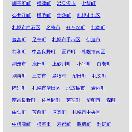
訓子府町
標津町
岩見沢市
七飯町
奈井江町
増毛町
壮瞥町
札幌市北区
札幌市白石区
名寄市
せたな町
北竜町
豊富町
足寄町
札幌市手稲区
伊達市
共和町
中富良野町
置戸町
札幌市南区
網走市
鹿部町
上砂川町
小平町
白老町
別海町
三笠市
島牧村
沼田町
礼文町
陸別町
札幌市清田区
北広島市
岩内町
南富良野町
佐呂間町
芽室町
留萌市
森町
由仁町
苫前町
厚真町
札幌市中央区
中標津町
根室市
寿都町
鷹栖町
利尻町