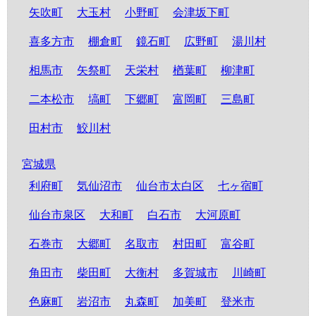
矢吹町
大玉村
小野町
会津坂下町
喜多方市
棚倉町
鏡石町
広野町
湯川村
相馬市
矢祭町
天栄村
楢葉町
柳津町
二本松市
塙町
下郷町
富岡町
三島町
田村市
鮫川村
宮城県
利府町
気仙沼市
仙台市太白区
七ヶ宿町
仙台市泉区
大和町
白石市
大河原町
石巻市
大郷町
名取市
村田町
富谷町
角田市
柴田町
大衡村
多賀城市
川崎町
色麻町
岩沼市
丸森町
加美町
登米市