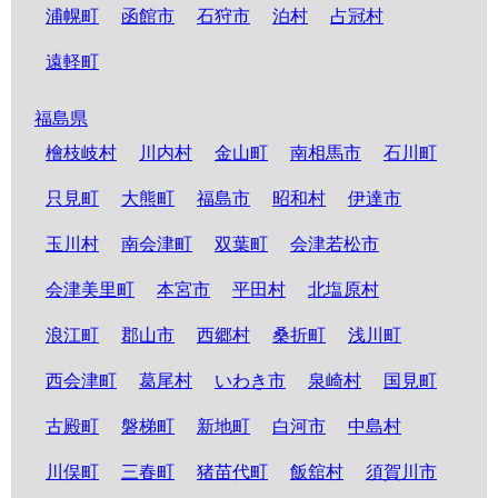
浦幌町
函館市
石狩市
泊村
占冠村
遠軽町
福島県
檜枝岐村
川内村
金山町
南相馬市
石川町
只見町
大熊町
福島市
昭和村
伊達市
玉川村
南会津町
双葉町
会津若松市
会津美里町
本宮市
平田村
北塩原村
浪江町
郡山市
西郷村
桑折町
浅川町
西会津町
葛尾村
いわき市
泉崎村
国見町
古殿町
磐梯町
新地町
白河市
中島村
川俣町
三春町
猪苗代町
飯舘村
須賀川市