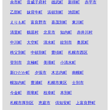
余市町
音威子府村
雄武町
新得町
赤平市
乙部町
妹背牛町
浜頓別町
池田町
えりも町
富良野市
喜茂別町
東川町
清里町
鶴居村
北見市
知内町
赤井川村
中川町
大空町
清水町
紋別市
奥尻町
秩父別町
中頓別町
豊頃町
札幌市西区
登別市
京極町
美瑛町
小清水町
新ひだか町
夕張市
木古内町
南幌町
幌加内町
豊浦町
札幌市東区
士別市
今金町
雨竜町
枝幸町
本別町
札幌市厚別区
恵庭市
倶知安町
上富良野町