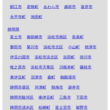
鯖江市
若狭町
あわら市
越前市
坂井市
永平寺町
池田町
静岡県
富士市
御前崎市
浜松市南区
長泉町
磐田市
菊川市
浜松市北区
小山町
焼津市
伊豆の国市
浜松市浜北区
吉田町
掛川市
牧之原市
浜松市天竜区
川根本町
藤枝市
東伊豆町
沼津市
森町
御殿場市
静岡市葵区
河津町
熱海市
袋井市
静岡市駿河区
南伊豆町
三島市
下田市
静岡市清水区
松崎町
富士宮市
裾野市