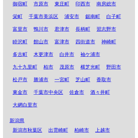
御宿町
市原市
東庄町
印西市
南房総市
栄町
千葉市美浜区
浦安市
鋸南町
白子町
富里市
鴨川市
君津市
長柄町
習志野市
睦沢町
館山市
富津市
四街道市
神崎町
多古町
木更津市
白井市
袖ケ浦市
九十九里町
柏市
茂原市
横芝光町
野田市
松戸市
勝浦市
一宮町
芝山町
香取市
東金市
千葉市中央区
佐倉市
酒々井町
大網白里市
新潟県
新潟市秋葉区
出雲崎町
柏崎市
上越市