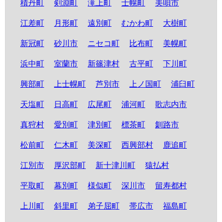
積丹町
剣淵町
滝上町
士幌町
美唄市
江差町
月形町
遠別町
むかわ町
大樹町
新冠町
砂川市
ニセコ町
比布町
美幌町
浜中町
室蘭市
新篠津村
古平町
下川町
興部町
上士幌町
芦別市
上ノ国町
浦臼町
天塩町
日高町
広尾町
浦河町
歌志内市
真狩村
愛別町
津別町
標茶町
釧路市
松前町
仁木町
美深町
西興部村
鹿追町
江別市
厚沢部町
新十津川町
猿払村
平取町
幕別町
様似町
深川市
留寿都村
上川町
斜里町
弟子屈町
帯広市
福島町