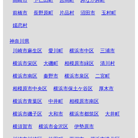
高崎市
下仁田町
吉岡町
みなかみ町
前橋市
長野原町
片品村
沼田市
玉村町
嬬恋村
神奈川県
川崎市麻生区
愛川町
横浜市中区
三浦市
横浜市栄区
大磯町
相模原市緑区
清川村
横浜市南区
秦野市
横浜市泉区
二宮町
相模原市中央区
横浜市保土ケ谷区
厚木市
横浜市青葉区
中井町
相模原市南区
横浜市磯子区
大和市
横浜市都筑区
大井町
横須賀市
横浜市金沢区
伊勢原市