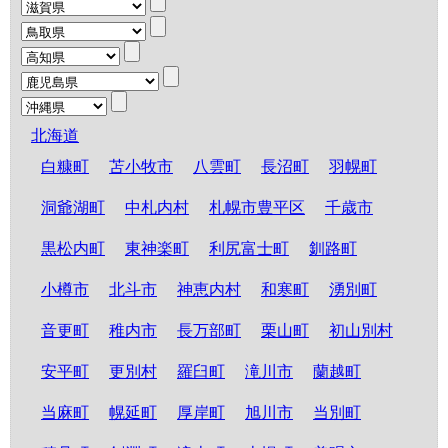
北海道
白糠町
苫小牧市
八雲町
長沼町
羽幌町
洞爺湖町
中札内村
札幌市豊平区
千歳市
黒松内町
東神楽町
利尻富士町
釧路町
小樽市
北斗市
神恵内村
和寒町
湧別町
音更町
稚内市
長万部町
栗山町
初山別村
安平町
更別村
羅臼町
滝川市
蘭越町
当麻町
幌延町
厚岸町
旭川市
当別町