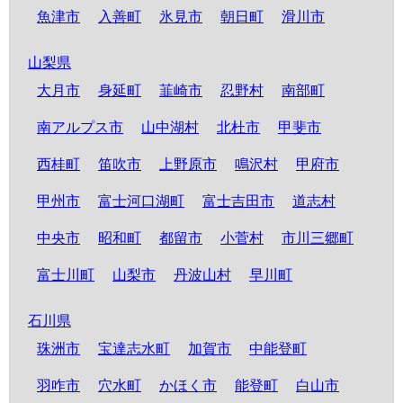
魚津市
入善町
氷見市
朝日町
滑川市
山梨県
大月市
身延町
韮崎市
忍野村
南部町
南アルプス市
山中湖村
北杜市
甲斐市
西桂町
笛吹市
上野原市
鳴沢村
甲府市
甲州市
富士河口湖町
富士吉田市
道志村
中央市
昭和町
都留市
小菅村
市川三郷町
富士川町
山梨市
丹波山村
早川町
石川県
珠洲市
宝達志水町
加賀市
中能登町
羽咋市
穴水町
かほく市
能登町
白山市