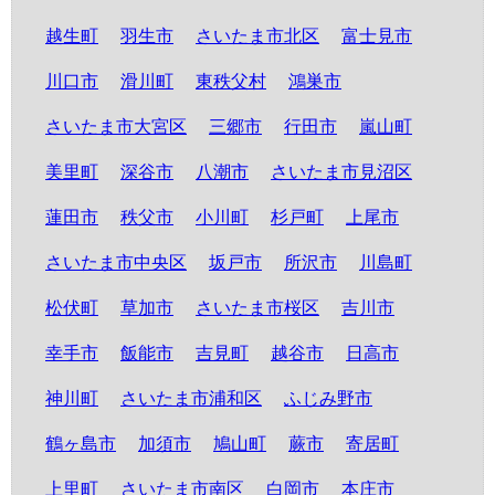
越生町
羽生市
さいたま市北区
富士見市
川口市
滑川町
東秩父村
鴻巣市
さいたま市大宮区
三郷市
行田市
嵐山町
美里町
深谷市
八潮市
さいたま市見沼区
蓮田市
秩父市
小川町
杉戸町
上尾市
さいたま市中央区
坂戸市
所沢市
川島町
松伏町
草加市
さいたま市桜区
吉川市
幸手市
飯能市
吉見町
越谷市
日高市
神川町
さいたま市浦和区
ふじみ野市
鶴ヶ島市
加須市
鳩山町
蕨市
寄居町
上里町
さいたま市南区
白岡市
本庄市