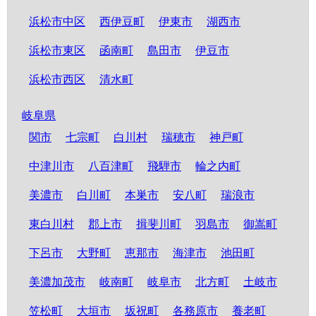
浜松市中区
西伊豆町
伊東市
湖西市
浜松市東区
函南町
島田市
伊豆市
浜松市西区
清水町
岐阜県
関市
七宗町
白川村
瑞穂市
神戸町
中津川市
八百津町
飛騨市
輪之内町
美濃市
白川町
本巣市
安八町
瑞浪市
東白川村
郡上市
揖斐川町
羽島市
御嵩町
下呂市
大野町
恵那市
海津市
池田町
美濃加茂市
岐南町
岐阜市
北方町
土岐市
笠松町
大垣市
坂祝町
各務原市
養老町