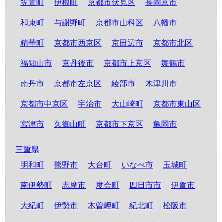
笠置町
伊根町
京都市伏見区
長岡京市
和束町
与謝野町
京都市山科区
八幡市
精華町
京都市西京区
京田辺市
京都市北区
福知山市
京丹後市
京都市上京区
舞鶴市
南丹市
京都市左京区
綾部市
木津川市
京都市中京区
宇治市
大山崎町
京都市東山区
宮津市
久御山町
京都市下京区
亀岡市
三重県
明和町
熊野市
大台町
いなべ市
玉城町
南伊勢町
志摩市
度会町
四日市市
伊賀市
大紀町
伊勢市
木曽岬町
紀北町
松阪市