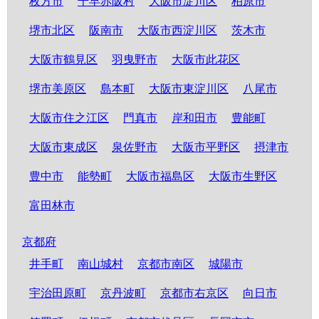
枚方市
千早赤阪村
大阪市淀川区
柏原市
堺市北区
阪南市
大阪市西淀川区
茨木市
大阪市鶴見区
羽曳野市
大阪市此花区
堺市美原区
島本町
大阪市東淀川区
八尾市
大阪市住之江区
門真市
岸和田市
豊能町
大阪市東成区
泉佐野市
大阪市平野区
摂津市
豊中市
能勢町
大阪市福島区
大阪市生野区
富田林市
京都府
井手町
南山城村
京都市南区
城陽市
宇治田原町
京丹波町
京都市右京区
向日市