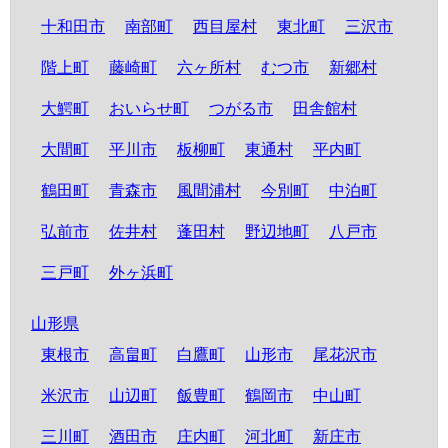
十和田市
南部町
西目屋村
東北町
三沢市
階上町
藤崎町
六ヶ所村
むつ市
新郷村
大鰐町
おいらせ町
つがる市
田舎館村
大間町
平川市
板柳町
東通村
平内町
鶴田町
青森市
風間浦村
今別町
中泊町
弘前市
佐井村
蓬田村
野辺地町
八戸市
三戸町
外ヶ浜町
山形県
東根市
高畠町
白鷹町
山形市
尾花沢市
米沢市
山辺町
飯豊町
鶴岡市
中山町
三川町
酒田市
庄内町
河北町
新庄市