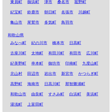
東員町
御浜町
津市
桑名市
菰野町
紀宝町
鈴鹿市
朝日町
名張市
川越町
亀山市
尾鷲市
多気町
鳥羽市
和歌山県
みなべ町
紀の川市
橋本市
日高町
古座川町
太地町
有田川町
有田市
広川町
紀美野町
串本町
御坊市
印南町
九度山町
北山村
田辺市
岩出市
新宮市
かつらぎ町
高野町
海南市
日高川町
那智勝浦町
和歌山市
由良町
すさみ町
白浜町
美浜町
湯浅町
上富田町