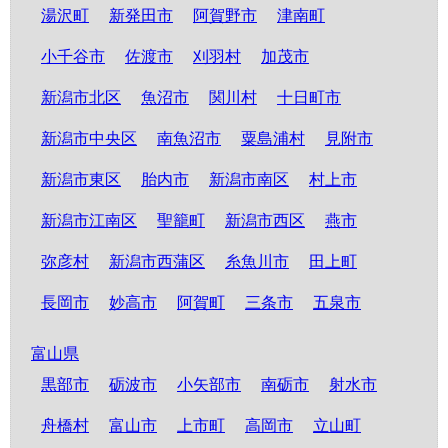
湯沢町
新発田市
阿賀野市
津南町
小千谷市
佐渡市
刈羽村
加茂市
新潟市北区
魚沼市
関川村
十日町市
新潟市中央区
南魚沼市
粟島浦村
見附市
新潟市東区
胎内市
新潟市南区
村上市
新潟市江南区
聖籠町
新潟市西区
燕市
弥彦村
新潟市西蒲区
糸魚川市
田上町
長岡市
妙高市
阿賀町
三条市
五泉市
富山県
黒部市
砺波市
小矢部市
南砺市
射水市
舟橋村
富山市
上市町
高岡市
立山町