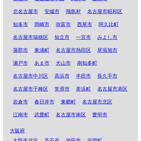
北名古屋市
安城市
飛島村
名古屋市昭和区
知多市
岡崎市
弥富市
西尾市
阿久比町
名古屋市瑞穂区
知立市
一宮市
みよし市
蒲郡市
東浦町
名古屋市熱田区
尾張旭市
瀬戸市
あま市
犬山市
南知多町
名古屋市中川区
高浜市
半田市
長久手市
名古屋市千種区
常滑市
美浜町
名古屋市港区
岩倉市
春日井市
東郷町
名古屋市北区
江南市
武豊町
名古屋市南区
豊明市
大阪府
大阪市北区
高石市
池田市
忠岡町