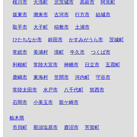
桜川市
大洗町
北茨城市
高萩市
阿見町
坂東市
潮来市
古河市
行方市
結城市
取手市
大子町
稲敷市
土浦市
ひたちなか市
鉾田市
かすみがうら市
茨城町
常総市
美浦村
境町
牛久市
つくば市
利根町
常陸大宮市
神栖市
日立市
五霞町
鹿嶋市
東海村
笠間市
河内町
守谷市
常陸太田市
水戸市
八千代町
筑西市
石岡市
小美玉市
龍ケ崎市
栃木県
市貝町
那須塩原市
鹿沼市
芳賀町