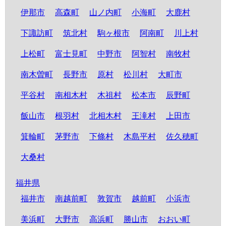
伊那市
高森町
山ノ内町
小海町
大鹿村
下諏訪町
筑北村
駒ヶ根市
阿南町
川上村
上松町
富士見町
中野市
阿智村
南牧村
南木曽町
長野市
原村
松川村
大町市
平谷村
南相木村
木祖村
松本市
辰野町
飯山市
根羽村
北相木村
王滝村
上田市
箕輪町
茅野市
下條村
木島平村
佐久穂町
大桑村
福井県
福井市
南越前町
敦賀市
越前町
小浜市
美浜町
大野市
高浜町
勝山市
おおい町