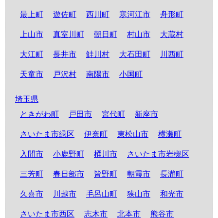
最上町
遊佐町
西川町
寒河江市
舟形町
上山市
真室川町
朝日町
村山市
大蔵村
大江町
長井市
鮭川村
大石田町
川西町
天童市
戸沢村
南陽市
小国町
埼玉県
ときがわ町
戸田市
宮代町
新座市
さいたま市緑区
伊奈町
東松山市
横瀬町
入間市
小鹿野町
桶川市
さいたま市岩槻区
三芳町
春日部市
皆野町
朝霞市
長瀞町
久喜市
川越市
毛呂山町
狭山市
和光市
さいたま市西区
志木市
北本市
熊谷市