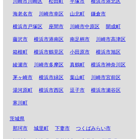
川崎市川崎区
松田町
平塚市
横浜市港北区
海老名市
川崎市幸区
山北町
鎌倉市
横浜市戸塚区
座間市
川崎市中原区
開成町
藤沢市
横浜市港南区
南足柄市
川崎市高津区
箱根町
横浜市鶴見区
小田原市
横浜市旭区
綾瀬市
川崎市多摩区
真鶴町
横浜市神奈川区
茅ヶ崎市
横浜市緑区
葉山町
川崎市宮前区
湯河原町
横浜市西区
逗子市
横浜市瀬谷区
寒川町
茨城県
那珂市
城里町
下妻市
つくばみらい市