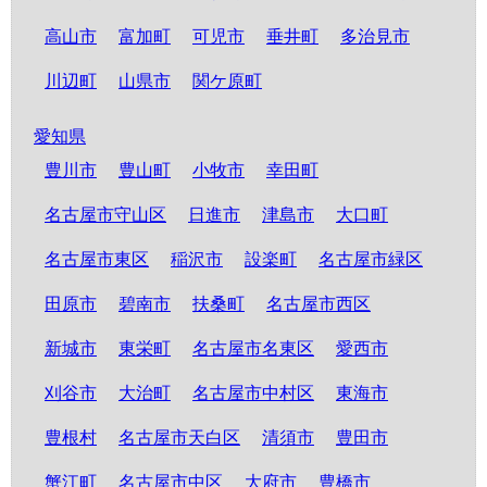
高山市
富加町
可児市
垂井町
多治見市
川辺町
山県市
関ケ原町
愛知県
豊川市
豊山町
小牧市
幸田町
名古屋市守山区
日進市
津島市
大口町
名古屋市東区
稲沢市
設楽町
名古屋市緑区
田原市
碧南市
扶桑町
名古屋市西区
新城市
東栄町
名古屋市名東区
愛西市
刈谷市
大治町
名古屋市中村区
東海市
豊根村
名古屋市天白区
清須市
豊田市
蟹江町
名古屋市中区
大府市
豊橋市