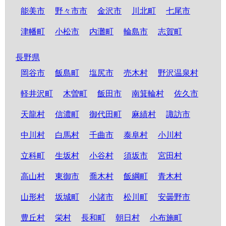
能美市
野々市市
金沢市
川北町
七尾市
津幡町
小松市
内灘町
輪島市
志賀町
長野県
岡谷市
飯島町
塩尻市
売木村
野沢温泉村
軽井沢町
木曽町
飯田市
南箕輪村
佐久市
天龍村
信濃町
御代田町
麻績村
諏訪市
中川村
白馬村
千曲市
泰阜村
小川村
立科町
生坂村
小谷村
須坂市
宮田村
高山村
東御市
喬木村
飯綱町
青木村
山形村
坂城町
小諸市
松川町
安曇野市
豊丘村
栄村
長和町
朝日村
小布施町