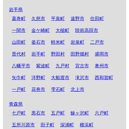
岩手県
葛巻町
久慈市
平泉町
遠野市
住田町
一関市
金ケ崎町
大槌町
陸前高田市
山田町
釜石市
軽米町
岩泉町
二戸市
普代村
岩手町
野田村
田野畑村
盛岡市
八幡平市
紫波町
九戸村
宮古市
奥州市
矢巾町
洋野町
大船渡市
滝沢市
西和賀町
一戸町
花巻市
雫石町
北上市
青森県
七戸町
黒石市
五戸町
鰺ヶ沢町
六戸町
五所川原市
田子町
深浦町
横浜町