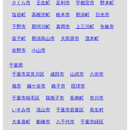
さくら市
壬生町
足利市
宇都宮市
野木町
塩谷町
高根沢町
栃木市
那須町
日光市
下野市
那珂川町
真岡市
上三川町
矢板市
益子町
那須烏山市
大田原市
茂木町
佐野市
小山市
千葉県
千葉市花見川区
成田市
山武市
八街市
旭市
鎌ケ谷市
銚子市
匝瑳市
千葉市稲毛区
我孫子市
長南町
市川市
いすみ市
流山市
千葉市若葉区
長生村
大多喜町
船橋市
八千代市
千葉市緑区