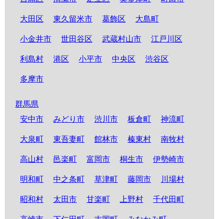
大田区
東久留米市
葛飾区
大島町
小金井市
世田谷区
武蔵村山市
江戸川区
利島村
港区
小平市
中央区
渋谷区
多摩市
群馬県
安中市
みどり市
渋川市
板倉町
神流町
大泉町
東吾妻町
館林市
榛東村
南牧村
高山村
邑楽町
富岡市
桐生市
伊勢崎市
明和町
中之条町
草津町
藤岡市
川場村
昭和村
太田市
甘楽町
上野村
千代田町