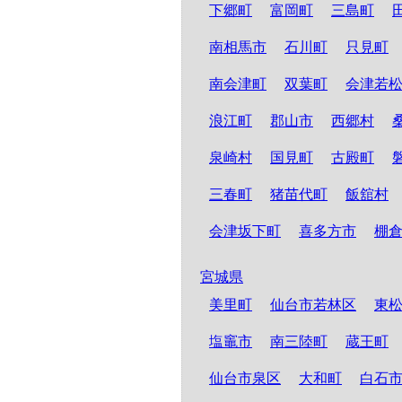
下郷町
富岡町
三島町
南相馬市
石川町
只見町
南会津町
双葉町
会津若
浪江町
郡山市
西郷村
泉崎村
国見町
古殿町
三春町
猪苗代町
飯舘村
会津坂下町
喜多方市
棚
宮城県
美里町
仙台市若林区
東
塩竈市
南三陸町
蔵王町
仙台市泉区
大和町
白石