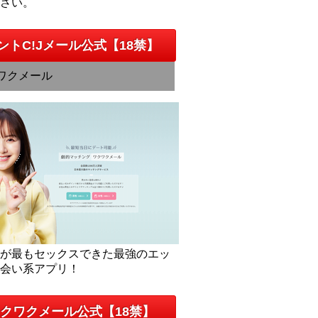
下さい。
ントC!Jメール公式【18禁】
ワクメール
人が最もセックスできた最強のエッ
出会い系アプリ！
クワクメール公式【18禁】