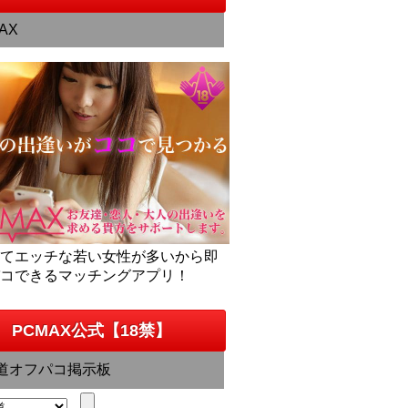
AX
くてエッチな若い女性が多いから即
パコできるマッチングアプリ！
PCMAX公式【18禁】
道オフパコ掲示板