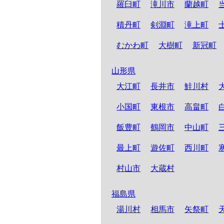
羅臼町
滝川市
蘭越町
積丹町
剣淵町
滝上町
むかわ町
大樹町
新冠町
山形県
大江町
長井市
鮭川村
小国町
東根市
高畠町
飯豊町
鶴岡市
中山町
最上町
遊佐町
西川町
村山市
大蔵村
福島県
湯川村
相馬市
矢祭町