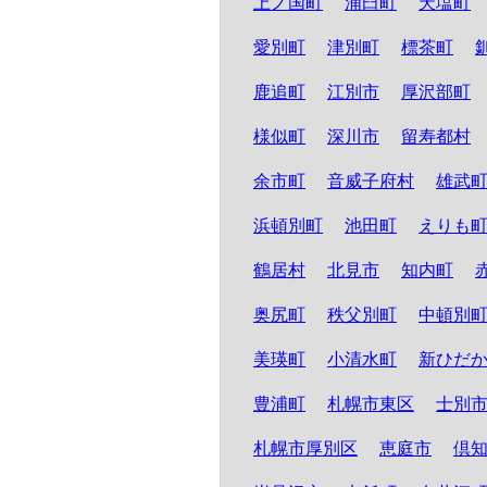
上ノ国町
浦臼町
天塩町
愛別町
津別町
標茶町
鹿追町
江別市
厚沢部町
様似町
深川市
留寿都村
余市町
音威子府村
雄武
浜頓別町
池田町
えりも
鶴居村
北見市
知内町
奥尻町
秩父別町
中頓別
美瑛町
小清水町
新ひだ
豊浦町
札幌市東区
士別
札幌市厚別区
恵庭市
倶