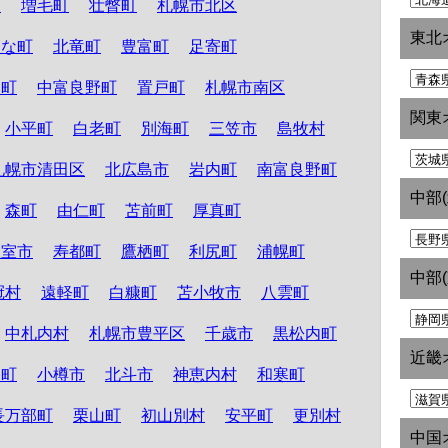
町
増毛町
壮瞥町
札幌市北区
東北
たな町
北竜町
豊富町
足寄町
和町
中富良野町
置戸町
札幌市南区
関東
小平町
白老町
別海町
三笠市
島牧村
札幌市清田区
北広島市
岩内町
南富良野町
中部
森町
由仁町
苫前町
厚真町
根室市
寿都町
鷹栖町
利尻町
浦幌町
中部
冠村
遠軽町
白糠町
苫小牧市
八雲町
中札内村
札幌市豊平区
千歳市
黒松内町
近畿
路町
小樽市
北斗市
神恵内村
和寒町
長万部町
栗山町
初山別村
安平町
更別村
中国