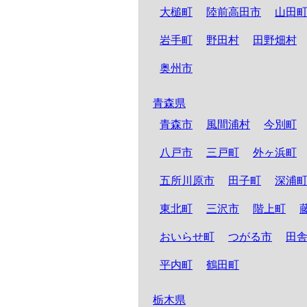
大槌町
陸前高田市
山田
岩手町
野田村
田野畑村
奥州市
青森県
青森市
風間浦村
今別町
八戸市
三戸町
外ヶ浜町
五所川原市
田子町
深浦
東北町
三沢市
階上町
おいらせ町
つがる市
田
平内町
鶴田町
栃木県