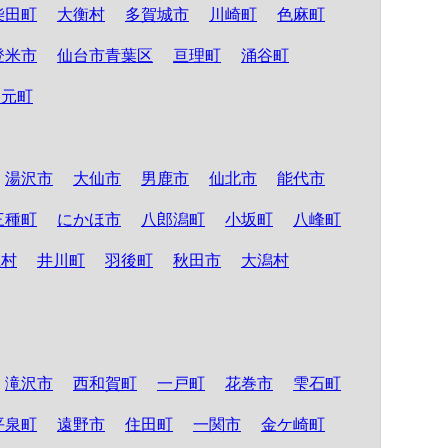
柴田町
大衡村
多賀城市
川崎町
色麻町
登米市
仙台市青葉区
亘理町
涌谷町
山元町
湯沢市
大仙市
男鹿市
仙北市
能代市
三種町
にかほ市
八郎潟町
小坂町
八峰町
仁村
井川町
羽後町
秋田市
大潟村
滝沢市
西和賀町
一戸町
花巻市
雫石町
平泉町
遠野市
住田町
一関市
金ケ崎町