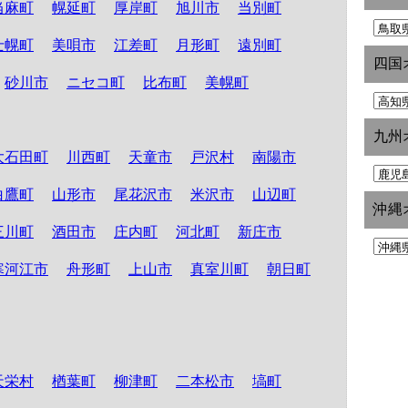
当麻町
幌延町
厚岸町
旭川市
当別町
士幌町
美唄市
江差町
月形町
遠別町
四国
砂川市
ニセコ町
比布町
美幌町
九州
大石田町
川西町
天童市
戸沢村
南陽市
白鷹町
山形市
尾花沢市
米沢市
山辺町
沖縄
三川町
酒田市
庄内町
河北町
新庄市
寒河江市
舟形町
上山市
真室川町
朝日町
天栄村
楢葉町
柳津町
二本松市
塙町