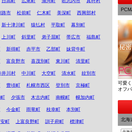
日高町
広尾町
浦河町
歌志内市
真狩村
PCM
釧路市
松前町
仁木町
美深町
西興部村
新十津川町
猿払村
平取町
幕別町
上川町
斜里町
弟子屈町
帯広市
福島町
町
新得町
赤平市
乙部町
妹背牛町
町
富良野市
喜茂別町
東川町
清里町
赤井川村
中川町
大空町
清水町
紋別市
可愛
町
豊頃町
札幌市西区
登別市
京極町
オフ
か町
夕張市
木古内町
南幌町
幌加内町
市
今金町
雨竜町
枝幸町
本別町
北海
知安町
上富良野町
訓子府町
標津町