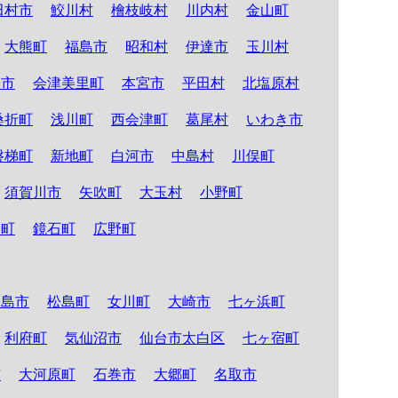
田村市
鮫川村
檜枝岐村
川内村
金山町
大熊町
福島市
昭和村
伊達市
玉川村
松市
会津美里町
本宮市
平田村
北塩原村
桑折町
浅川町
西会津町
葛尾村
いわき市
磐梯町
新地町
白河市
中島村
川俣町
須賀川市
矢吹町
大玉村
小野町
倉町
鏡石町
広野町
松島市
松島町
女川町
大崎市
七ヶ浜町
利府町
気仙沼市
仙台市太白区
七ヶ宿町
市
大河原町
石巻市
大郷町
名取市