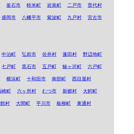
町
釜石市
軽米町
岩泉町
二戸市
普代村
盛岡市
八幡平市
紫波町
九戸村
宮古市
中泊町
弘前市
佐井村
蓬田村
野辺地町
七戸町
黒石市
五戸町
鰺ヶ沢町
六戸町
町
横浜町
十和田市
南部町
西目屋村
藤崎町
六ヶ所村
むつ市
新郷村
大鰐町
舎館村
大間町
平川市
板柳町
東通村