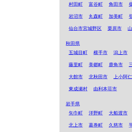
村田町
富谷町
角田市
岩沼市
丸森町
加美町
仙台市宮城野区
栗原市
秋田県
五城目町
横手市
潟上市
藤里町
美郷町
鹿角市
大館市
北秋田市
上小阿
東成瀬村
由利本荘市
岩手県
矢巾町
洋野町
大船渡市
北上市
葛巻町
久慈市