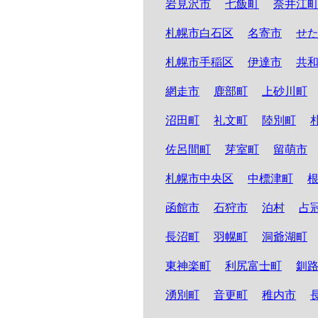
岩見沢市
七飯町
奈井江
札幌市白石区
名寄市
せ
札幌市手稲区
伊達市
共
網走市
鹿部町
上砂川町
沼田町
礼文町
陸別町
佐呂間町
芽室町
留萌市
札幌市中央区
中標津町
函館市
石狩市
泊村
占
長沼町
羽幌町
洞爺湖町
東神楽町
利尻富士町
釧
湧別町
音更町
稚内市