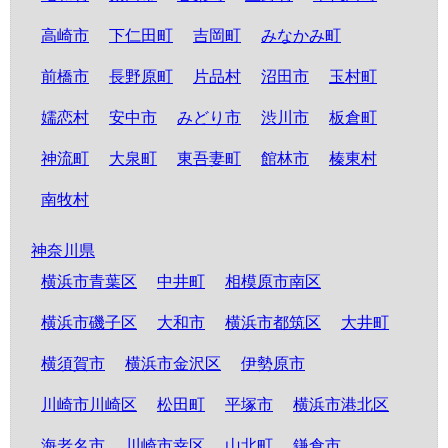
高崎市
下仁田町
吉岡町
みなかみ町
前橋市
長野原町
片品村
沼田市
玉村町
嬬恋村
安中市
みどり市
渋川市
板倉町
神流町
大泉町
東吾妻町
館林市
榛東村
南牧村
神奈川県
横浜市青葉区
中井町
相模原市南区
横浜市磯子区
大和市
横浜市都筑区
大井町
横須賀市
横浜市金沢区
伊勢原市
川崎市川崎区
松田町
平塚市
横浜市港北区
海老名市
川崎市幸区
山北町
鎌倉市