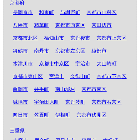
京都府
長岡京市
和束町
与謝野町
京都市山科区
八幡市
精華町
京都市西京区
京田辺市
京都市北区
福知山市
京丹後市
京都市上京区
舞鶴市
南丹市
京都市左京区
綾部市
木津川市
京都市中京区
宇治市
大山崎町
京都市東山区
宮津市
久御山町
京都市下京区
亀岡市
井手町
南山城村
京都市南区
城陽市
宇治田原町
京丹波町
京都市右京区
向日市
笠置町
伊根町
京都市伏見区
三重県