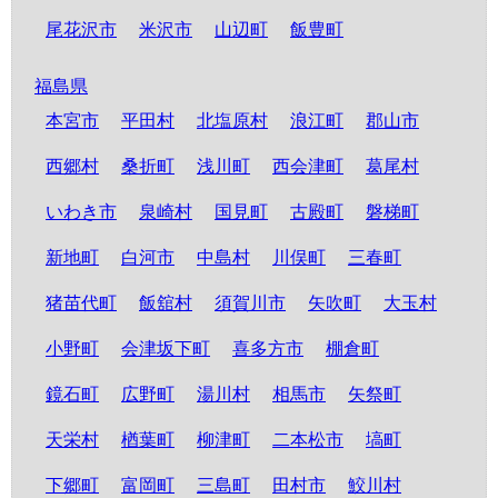
尾花沢市
米沢市
山辺町
飯豊町
福島県
本宮市
平田村
北塩原村
浪江町
郡山市
西郷村
桑折町
浅川町
西会津町
葛尾村
いわき市
泉崎村
国見町
古殿町
磐梯町
新地町
白河市
中島村
川俣町
三春町
猪苗代町
飯舘村
須賀川市
矢吹町
大玉村
小野町
会津坂下町
喜多方市
棚倉町
鏡石町
広野町
湯川村
相馬市
矢祭町
天栄村
楢葉町
柳津町
二本松市
塙町
下郷町
富岡町
三島町
田村市
鮫川村