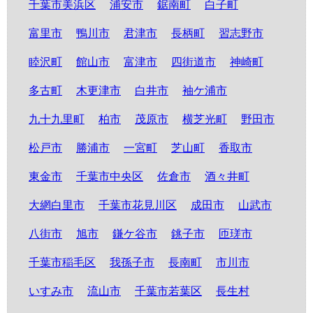
千葉市美浜区
浦安市
鋸南町
白子町
富里市
鴨川市
君津市
長柄町
習志野市
睦沢町
館山市
富津市
四街道市
神崎町
多古町
木更津市
白井市
袖ケ浦市
九十九里町
柏市
茂原市
横芝光町
野田市
松戸市
勝浦市
一宮町
芝山町
香取市
東金市
千葉市中央区
佐倉市
酒々井町
大網白里市
千葉市花見川区
成田市
山武市
八街市
旭市
鎌ケ谷市
銚子市
匝瑳市
千葉市稲毛区
我孫子市
長南町
市川市
いすみ市
流山市
千葉市若葉区
長生村