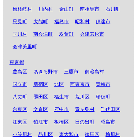
檜枝岐村
川内村
金山町
南相馬市
石川町
只見町
大熊町
福島市
昭和村
伊達市
玉川村
南会津町
双葉町
会津若松市
会津美里町
東京都
豊島区
あきる野市
三鷹市
御蔵島村
国立市
新宿区
北区
西東京市
青梅市
八丈町
墨田区
福生市
荒川区
瑞穂町
台東区
文京区
府中市
青ヶ島村
千代田区
江東区
狛江市
板橋区
日の出町
昭島市
小笠原村
品川区
東大和市
練馬区
檜原村