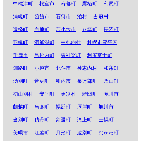
中標津町
根室市
寿都町
鷹栖町
利尻町
浦幌町
函館市
石狩市
泊村
占冠村
遠軽町
白糠町
苫小牧市
八雲町
長沼町
羽幌町
洞爺湖町
中札内村
札幌市豊平区
千歳市
黒松内町
東神楽町
利尻富士町
釧路町
小樽市
北斗市
神恵内村
和寒町
湧別町
音更町
稚内市
長万部町
栗山町
初山別村
安平町
更別村
羅臼町
滝川市
蘭越町
当麻町
幌延町
厚岸町
旭川市
当別町
積丹町
剣淵町
滝上町
士幌町
美唄市
江差町
月形町
遠別町
むかわ町