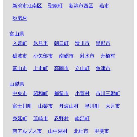
新潟市江南区
聖籠町
新潟市西区
燕市
弥彦村
富山県
入善町
氷見市
朝日町
滑川市
黒部市
砺波市
小矢部市
南砺市
射水市
舟橋村
富山市
上市町
高岡市
立山町
魚津市
山梨県
中央市
昭和町
都留市
小菅村
市川三郷町
富士川町
山梨市
丹波山村
早川町
大月市
身延町
韮崎市
忍野村
南部町
南アルプス市
山中湖村
北杜市
甲斐市