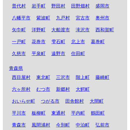
普代村
岩手町
野田村
田野畑村
盛岡市
八幡平市
紫波町
九戸村
宮古市
奥州市
矢巾町
洋野町
大船渡市
滝沢市
西和賀町
一戸町
花巻市
雫石町
北上市
葛巻町
久慈市
平泉町
遠野市
住田町
青森県
西目屋村
東北町
三沢市
階上町
藤崎町
六ヶ所村
むつ市
新郷村
大鰐町
おいらせ町
つがる市
田舎館村
大間町
平川市
板柳町
東通村
平内町
鶴田町
青森市
風間浦村
今別町
中泊町
弘前市