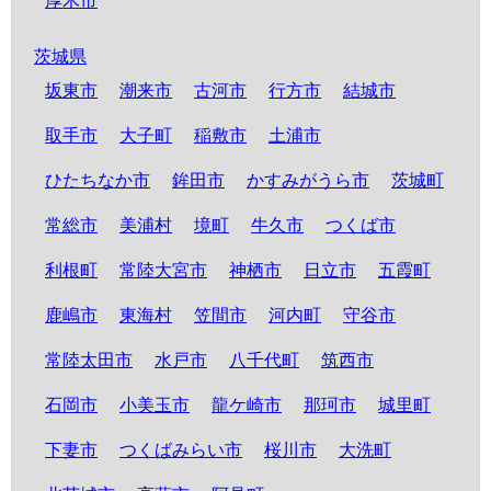
厚木市
茨城県
坂東市
潮来市
古河市
行方市
結城市
取手市
大子町
稲敷市
土浦市
ひたちなか市
鉾田市
かすみがうら市
茨城町
常総市
美浦村
境町
牛久市
つくば市
利根町
常陸大宮市
神栖市
日立市
五霞町
鹿嶋市
東海村
笠間市
河内町
守谷市
常陸太田市
水戸市
八千代町
筑西市
石岡市
小美玉市
龍ケ崎市
那珂市
城里町
下妻市
つくばみらい市
桜川市
大洗町