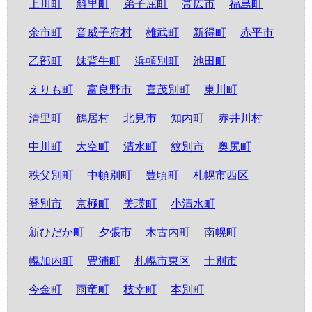
上川町
斜里町
弟子屈町
帯広市
福島町
余市町
音威子府村
雄武町
新得町
赤平市
乙部町
妹背牛町
浜頓別町
池田町
えりも町
富良野市
喜茂別町
東川町
清里町
鶴居村
北見市
知内町
赤井川村
中川町
大空町
清水町
紋別市
奥尻町
秩父別町
中頓別町
豊頃町
札幌市西区
登別市
京極町
美瑛町
小清水町
新ひだか町
夕張市
木古内町
南幌町
幌加内町
豊浦町
札幌市東区
士別市
今金町
雨竜町
枝幸町
本別町