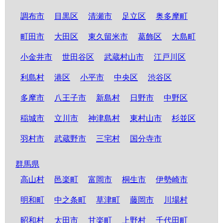
調布市
目黒区
清瀬市
足立区
奥多摩町
町田市
大田区
東久留米市
葛飾区
大島町
小金井市
世田谷区
武蔵村山市
江戸川区
利島村
港区
小平市
中央区
渋谷区
多摩市
八王子市
新島村
日野市
中野区
稲城市
立川市
神津島村
東村山市
杉並区
羽村市
武蔵野市
三宅村
国分寺市
群馬県
高山村
邑楽町
富岡市
桐生市
伊勢崎市
明和町
中之条町
草津町
藤岡市
川場村
昭和村
太田市
甘楽町
上野村
千代田町