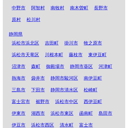
中野市
阿智村
南牧村
南木曽町
長野市
原村
松川村
静岡県
浜松市浜北区
吉田町
掛川市
牧之原市
浜松市天竜区
川根本町
藤枝市
東伊豆町
沼津市
森町
御殿場市
静岡市葵区
河津町
熱海市
袋井市
静岡市駿河区
南伊豆町
三島市
下田市
静岡市清水区
松崎町
富士宮市
裾野市
浜松市中区
西伊豆町
伊東市
湖西市
浜松市東区
函南町
島田市
伊豆市
浜松市西区
清水町
富士市