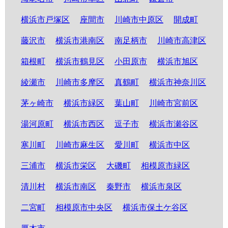
横浜市戸塚区
座間市
川崎市中原区
開成町
藤沢市
横浜市港南区
南足柄市
川崎市高津区
箱根町
横浜市鶴見区
小田原市
横浜市旭区
綾瀬市
川崎市多摩区
真鶴町
横浜市神奈川区
茅ヶ崎市
横浜市緑区
葉山町
川崎市宮前区
湯河原町
横浜市西区
逗子市
横浜市瀬谷区
寒川町
川崎市麻生区
愛川町
横浜市中区
三浦市
横浜市栄区
大磯町
相模原市緑区
清川村
横浜市南区
秦野市
横浜市泉区
二宮町
相模原市中央区
横浜市保土ケ谷区