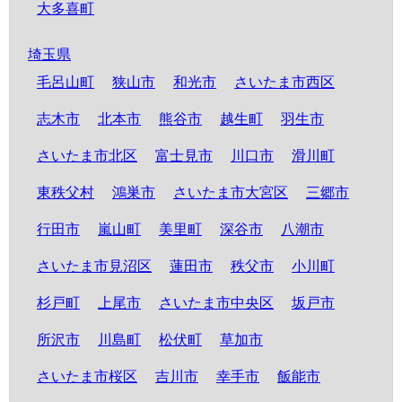
大多喜町
埼玉県
毛呂山町
狭山市
和光市
さいたま市西区
志木市
北本市
熊谷市
越生町
羽生市
さいたま市北区
富士見市
川口市
滑川町
東秩父村
鴻巣市
さいたま市大宮区
三郷市
行田市
嵐山町
美里町
深谷市
八潮市
さいたま市見沼区
蓮田市
秩父市
小川町
杉戸町
上尾市
さいたま市中央区
坂戸市
所沢市
川島町
松伏町
草加市
さいたま市桜区
吉川市
幸手市
飯能市