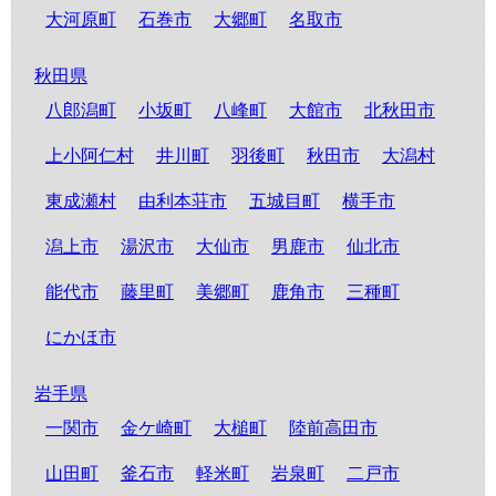
大河原町
石巻市
大郷町
名取市
秋田県
八郎潟町
小坂町
八峰町
大館市
北秋田市
上小阿仁村
井川町
羽後町
秋田市
大潟村
東成瀬村
由利本荘市
五城目町
横手市
潟上市
湯沢市
大仙市
男鹿市
仙北市
能代市
藤里町
美郷町
鹿角市
三種町
にかほ市
岩手県
一関市
金ケ崎町
大槌町
陸前高田市
山田町
釜石市
軽米町
岩泉町
二戸市