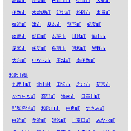
志摩市
度会町
四日市市
伊賀市
大紀町
伊勢市
木曽岬町
紀北町
松阪市
東員町
御浜町
津市
桑名市
菰野町
紀宝町
鈴鹿市
朝日町
名張市
川越町
亀山市
尾鷲市
多気町
鳥羽市
明和町
熊野市
大台町
いなべ市
玉城町
南伊勢町
和歌山県
九度山町
北山村
田辺市
岩出市
新宮市
かつらぎ町
高野町
海南市
日高川町
那智勝浦町
和歌山市
由良町
すさみ町
白浜町
美浜町
湯浅町
上富田町
みなべ町