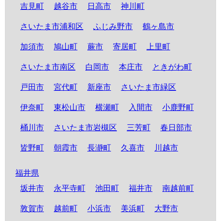
吉見町
越谷市
日高市
神川町
さいたま市浦和区
ふじみ野市
鶴ヶ島市
加須市
鳩山町
蕨市
寄居町
上里町
さいたま市南区
白岡市
本庄市
ときがわ町
戸田市
宮代町
新座市
さいたま市緑区
伊奈町
東松山市
横瀬町
入間市
小鹿野町
桶川市
さいたま市岩槻区
三芳町
春日部市
皆野町
朝霞市
長瀞町
久喜市
川越市
福井県
坂井市
永平寺町
池田町
福井市
南越前町
敦賀市
越前町
小浜市
美浜町
大野市