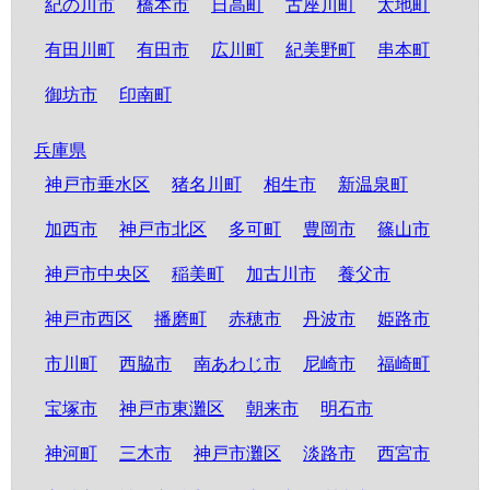
紀の川市
橋本市
日高町
古座川町
太地町
有田川町
有田市
広川町
紀美野町
串本町
御坊市
印南町
兵庫県
神戸市垂水区
猪名川町
相生市
新温泉町
加西市
神戸市北区
多可町
豊岡市
篠山市
神戸市中央区
稲美町
加古川市
養父市
神戸市西区
播磨町
赤穂市
丹波市
姫路市
市川町
西脇市
南あわじ市
尼崎市
福崎町
宝塚市
神戸市東灘区
朝来市
明石市
神河町
三木市
神戸市灘区
淡路市
西宮市