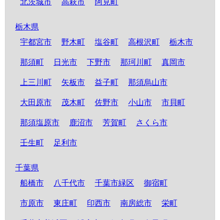
北茨城市
高萩市
阿見町
栃木県
宇都宮市
野木町
塩谷町
高根沢町
栃木市
那須町
日光市
下野市
那珂川町
真岡市
上三川町
矢板市
益子町
那須烏山市
大田原市
茂木町
佐野市
小山市
市貝町
那須塩原市
鹿沼市
芳賀町
さくら市
壬生町
足利市
千葉県
船橋市
八千代市
千葉市緑区
御宿町
市原市
東庄町
印西市
南房総市
栄町