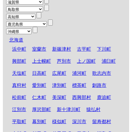
北海道
浜中町
室蘭市
新篠津村
古平町
下川町
興部町
上士幌町
芦別市
上ノ国町
浦臼町
天塩町
日高町
広尾町
浦河町
歌志内市
真狩村
愛別町
津別町
標茶町
釧路市
松前町
仁木町
美深町
西興部村
鹿追町
江別市
厚沢部町
新十津川町
猿払村
平取町
幕別町
様似町
深川市
留寿都村