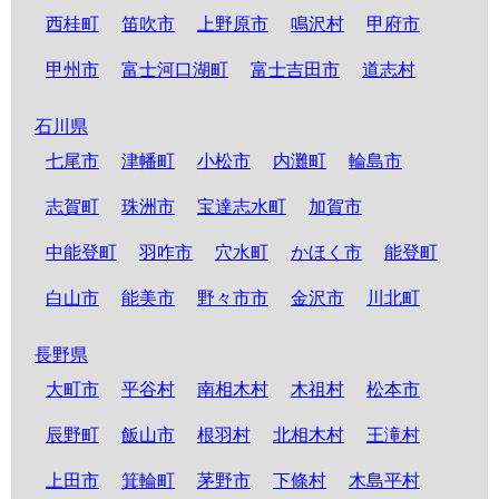
西桂町
笛吹市
上野原市
鳴沢村
甲府市
甲州市
富士河口湖町
富士吉田市
道志村
石川県
七尾市
津幡町
小松市
内灘町
輪島市
志賀町
珠洲市
宝達志水町
加賀市
中能登町
羽咋市
穴水町
かほく市
能登町
白山市
能美市
野々市市
金沢市
川北町
長野県
大町市
平谷村
南相木村
木祖村
松本市
辰野町
飯山市
根羽村
北相木村
王滝村
上田市
箕輪町
茅野市
下條村
木島平村