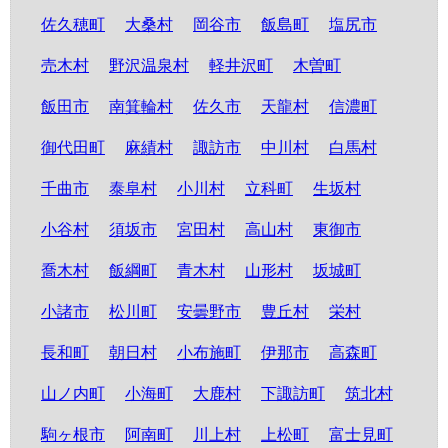
佐久穂町
大桑村
岡谷市
飯島町
塩尻市
売木村
野沢温泉村
軽井沢町
木曽町
飯田市
南箕輪村
佐久市
天龍村
信濃町
御代田町
麻績村
諏訪市
中川村
白馬村
千曲市
泰阜村
小川村
立科町
生坂村
小谷村
須坂市
宮田村
高山村
東御市
喬木村
飯綱町
青木村
山形村
坂城町
小諸市
松川町
安曇野市
豊丘村
栄村
長和町
朝日村
小布施町
伊那市
高森町
山ノ内町
小海町
大鹿村
下諏訪町
筑北村
駒ヶ根市
阿南町
川上村
上松町
富士見町