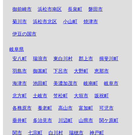
御前崎市
浜松市南区
長泉町
磐田市
菊川市
浜松市北区
小山町
焼津市
伊豆の国市
岐阜県
安八町
瑞浪市
東白川村
郡上市
揖斐川町
羽島市
御嵩町
下呂市
大野町
恵那市
海津市
池田町
美濃加茂市
岐南町
岐阜市
北方町
土岐市
笠松町
大垣市
坂祝町
各務原市
養老町
高山市
富加町
可児市
垂井町
多治見市
川辺町
山県市
関ケ原町
関市
七宗町
白川村
瑞穂市
神戸町