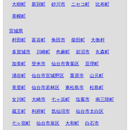
大樹町
新冠町
砂川市
ニセコ町
比布町
美幌町
宮城県
村田町
富谷町
角田市
柴田町
大衡村
多賀城市
川崎町
色麻町
岩沼市
丸森町
加美町
登米市
仙台市青葉区
亘理町
涌谷町
仙台市宮城野区
栗原市
山元町
美里町
仙台市若林区
東松島市
松島町
女川町
大崎市
七ヶ浜町
塩竈市
南三陸町
蔵王町
利府町
気仙沼市
仙台市太白区
七ヶ宿町
仙台市泉区
大和町
白石市