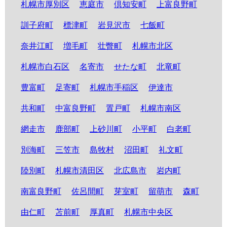
札幌市厚別区
恵庭市
倶知安町
上富良野町
訓子府町
標津町
岩見沢市
七飯町
奈井江町
増毛町
壮瞥町
札幌市北区
札幌市白石区
名寄市
せたな町
北竜町
豊富町
足寄町
札幌市手稲区
伊達市
共和町
中富良野町
置戸町
札幌市南区
網走市
鹿部町
上砂川町
小平町
白老町
別海町
三笠市
島牧村
沼田町
礼文町
陸別町
札幌市清田区
北広島市
岩内町
南富良野町
佐呂間町
芽室町
留萌市
森町
由仁町
苫前町
厚真町
札幌市中央区