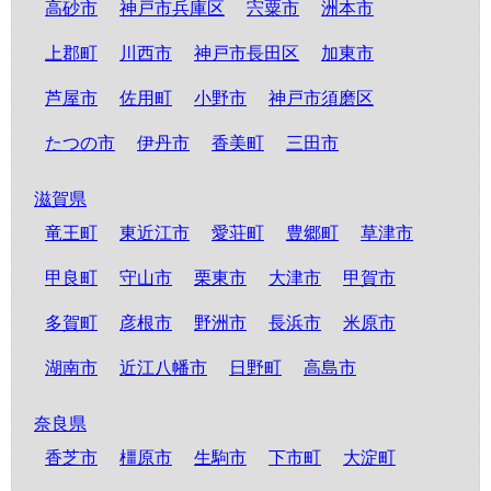
高砂市
神戸市兵庫区
宍粟市
洲本市
上郡町
川西市
神戸市長田区
加東市
芦屋市
佐用町
小野市
神戸市須磨区
たつの市
伊丹市
香美町
三田市
滋賀県
竜王町
東近江市
愛荘町
豊郷町
草津市
甲良町
守山市
栗東市
大津市
甲賀市
多賀町
彦根市
野洲市
長浜市
米原市
湖南市
近江八幡市
日野町
高島市
奈良県
香芝市
橿原市
生駒市
下市町
大淀町