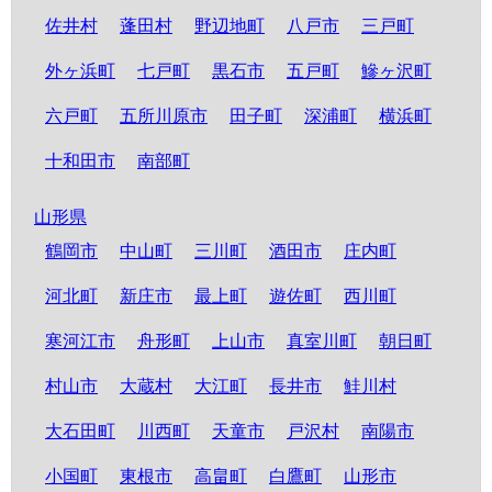
佐井村
蓬田村
野辺地町
八戸市
三戸町
外ヶ浜町
七戸町
黒石市
五戸町
鰺ヶ沢町
六戸町
五所川原市
田子町
深浦町
横浜町
十和田市
南部町
山形県
鶴岡市
中山町
三川町
酒田市
庄内町
河北町
新庄市
最上町
遊佐町
西川町
寒河江市
舟形町
上山市
真室川町
朝日町
村山市
大蔵村
大江町
長井市
鮭川村
大石田町
川西町
天童市
戸沢村
南陽市
小国町
東根市
高畠町
白鷹町
山形市