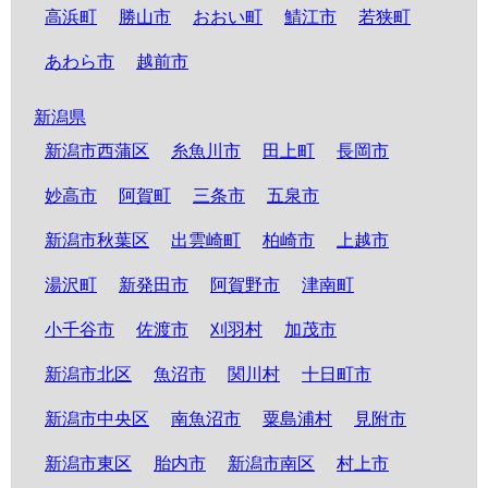
高浜町
勝山市
おおい町
鯖江市
若狭町
あわら市
越前市
新潟県
新潟市西蒲区
糸魚川市
田上町
長岡市
妙高市
阿賀町
三条市
五泉市
新潟市秋葉区
出雲崎町
柏崎市
上越市
湯沢町
新発田市
阿賀野市
津南町
小千谷市
佐渡市
刈羽村
加茂市
新潟市北区
魚沼市
関川村
十日町市
新潟市中央区
南魚沼市
粟島浦村
見附市
新潟市東区
胎内市
新潟市南区
村上市