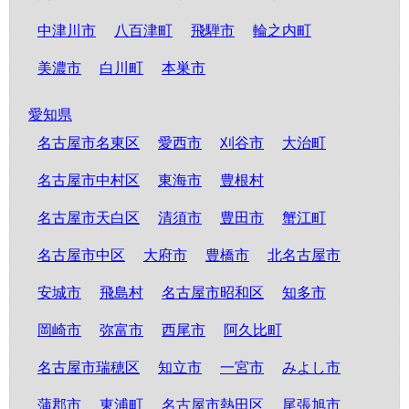
中津川市
八百津町
飛騨市
輪之内町
美濃市
白川町
本巣市
愛知県
名古屋市名東区
愛西市
刈谷市
大治町
名古屋市中村区
東海市
豊根村
名古屋市天白区
清須市
豊田市
蟹江町
名古屋市中区
大府市
豊橋市
北名古屋市
安城市
飛島村
名古屋市昭和区
知多市
岡崎市
弥富市
西尾市
阿久比町
名古屋市瑞穂区
知立市
一宮市
みよし市
蒲郡市
東浦町
名古屋市熱田区
尾張旭市