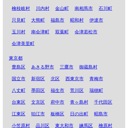
檜枝岐村
川内村
金山町
南相馬市
石川町
只見町
大熊町
福島市
昭和村
伊達市
玉川村
南会津町
双葉町
会津若松市
会津美里町
東京都
豊島区
あきる野市
三鷹市
御蔵島村
国立市
新宿区
北区
西東京市
青梅市
八丈町
墨田区
福生市
荒川区
瑞穂町
台東区
文京区
府中市
青ヶ島村
千代田区
江東区
狛江市
板橋区
日の出町
昭島市
小笠原村
品川区
東大和市
練馬区
檜原村