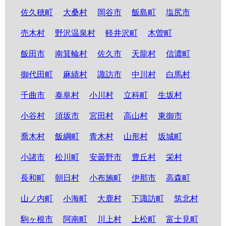
佐久穂町
大桑村
岡谷市
飯島町
塩尻市
売木村
野沢温泉村
軽井沢町
木曽町
飯田市
南箕輪村
佐久市
天龍村
信濃町
御代田町
麻績村
諏訪市
中川村
白馬村
千曲市
泰阜村
小川村
立科町
生坂村
小谷村
須坂市
宮田村
高山村
東御市
喬木村
飯綱町
青木村
山形村
坂城町
小諸市
松川町
安曇野市
豊丘村
栄村
長和町
朝日村
小布施町
伊那市
高森町
山ノ内町
小海町
大鹿村
下諏訪町
筑北村
駒ヶ根市
阿南町
川上村
上松町
富士見町