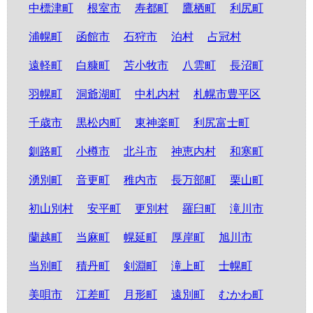
中標津町
根室市
寿都町
鷹栖町
利尻町
浦幌町
函館市
石狩市
泊村
占冠村
遠軽町
白糠町
苫小牧市
八雲町
長沼町
羽幌町
洞爺湖町
中札内村
札幌市豊平区
千歳市
黒松内町
東神楽町
利尻富士町
釧路町
小樽市
北斗市
神恵内村
和寒町
湧別町
音更町
稚内市
長万部町
栗山町
初山別村
安平町
更別村
羅臼町
滝川市
蘭越町
当麻町
幌延町
厚岸町
旭川市
当別町
積丹町
剣淵町
滝上町
士幌町
美唄市
江差町
月形町
遠別町
むかわ町