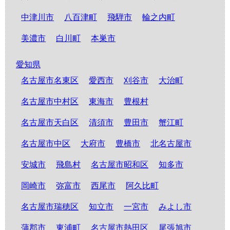
中津川市
八百津町
飛騨市
輪之内町
美濃市
白川町
本巣市
愛知県
名古屋市名東区
愛西市
刈谷市
大治町
名古屋市中村区
東海市
豊根村
名古屋市天白区
清須市
豊田市
蟹江町
名古屋市中区
大府市
豊橋市
北名古屋市
安城市
飛島村
名古屋市昭和区
知多市
岡崎市
弥富市
西尾市
阿久比町
名古屋市瑞穂区
知立市
一宮市
みよし市
蒲郡市
東浦町
名古屋市熱田区
尾張旭市