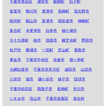
千葉市美浜区
浦安市
鋸南町
白子町
富里市
鴨川市
君津市
長柄町
習志野市
睦沢町
館山市
富津市
四街道市
神崎町
多古町
木更津市
白井市
袖ケ浦市
九十九里町
柏市
茂原市
横芝光町
野田市
松戸市
勝浦市
一宮町
芝山町
香取市
東金市
千葉市中央区
佐倉市
酒々井町
大網白里市
千葉市花見川区
成田市
山武市
八街市
旭市
鎌ケ谷市
銚子市
匝瑳市
千葉市稲毛区
我孫子市
長南町
市川市
いすみ市
流山市
千葉市若葉区
長生村