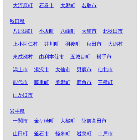
大河原町
石巻市
大郷町
名取市
秋田県
八郎潟町
小坂町
八峰町
大館市
北秋田市
上小阿仁村
井川町
羽後町
秋田市
大潟村
東成瀬村
由利本荘市
五城目町
横手市
潟上市
湯沢市
大仙市
男鹿市
仙北市
能代市
藤里町
美郷町
鹿角市
三種町
にかほ市
岩手県
一関市
金ケ崎町
大槌町
陸前高田市
山田町
釜石市
軽米町
岩泉町
二戸市