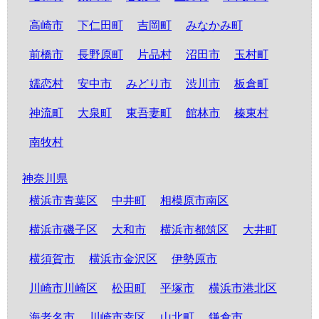
高崎市
下仁田町
吉岡町
みなかみ町
前橋市
長野原町
片品村
沼田市
玉村町
嬬恋村
安中市
みどり市
渋川市
板倉町
神流町
大泉町
東吾妻町
館林市
榛東村
南牧村
神奈川県
横浜市青葉区
中井町
相模原市南区
横浜市磯子区
大和市
横浜市都筑区
大井町
横須賀市
横浜市金沢区
伊勢原市
川崎市川崎区
松田町
平塚市
横浜市港北区
海老名市
川崎市幸区
山北町
鎌倉市