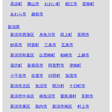
高浜町
勝山市
おおい町
鯖江市
若狭町
あわら市
越前市
新潟県
新潟市西蒲区
糸魚川市
田上町
長岡市
妙高市
阿賀町
三条市
五泉市
新潟市秋葉区
出雲崎町
柏崎市
上越市
湯沢町
新発田市
阿賀野市
津南町
小千谷市
佐渡市
刈羽村
加茂市
新潟市北区
魚沼市
関川村
十日町市
新潟市中央区
南魚沼市
粟島浦村
見附市
新潟市東区
胎内市
新潟市南区
村上市