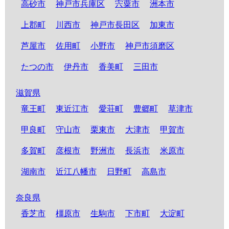
高砂市
神戸市兵庫区
宍粟市
洲本市
上郡町
川西市
神戸市長田区
加東市
芦屋市
佐用町
小野市
神戸市須磨区
たつの市
伊丹市
香美町
三田市
滋賀県
竜王町
東近江市
愛荘町
豊郷町
草津市
甲良町
守山市
栗東市
大津市
甲賀市
多賀町
彦根市
野洲市
長浜市
米原市
湖南市
近江八幡市
日野町
高島市
奈良県
香芝市
橿原市
生駒市
下市町
大淀町