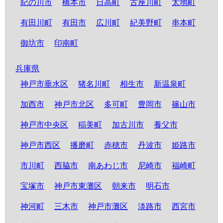
紀の川市
橋本市
日高町
古座川町
太地町
有田川町
有田市
広川町
紀美野町
串本町
御坊市
印南町
兵庫県
神戸市垂水区
猪名川町
相生市
新温泉町
加西市
神戸市北区
多可町
豊岡市
篠山市
神戸市中央区
稲美町
加古川市
養父市
神戸市西区
播磨町
赤穂市
丹波市
姫路市
市川町
西脇市
南あわじ市
尼崎市
福崎町
宝塚市
神戸市東灘区
朝来市
明石市
神河町
三木市
神戸市灘区
淡路市
西宮市