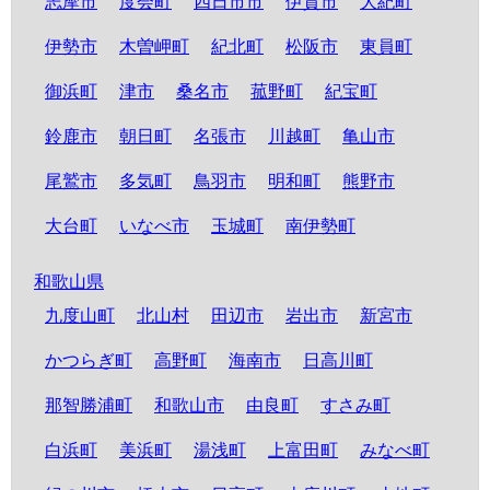
志摩市
度会町
四日市市
伊賀市
大紀町
伊勢市
木曽岬町
紀北町
松阪市
東員町
御浜町
津市
桑名市
菰野町
紀宝町
鈴鹿市
朝日町
名張市
川越町
亀山市
尾鷲市
多気町
鳥羽市
明和町
熊野市
大台町
いなべ市
玉城町
南伊勢町
和歌山県
九度山町
北山村
田辺市
岩出市
新宮市
かつらぎ町
高野町
海南市
日高川町
那智勝浦町
和歌山市
由良町
すさみ町
白浜町
美浜町
湯浅町
上富田町
みなべ町