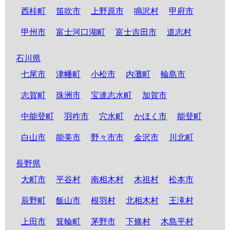
西桂町
笛吹市
上野原市
鳴沢村
甲府市
甲州市
富士河口湖町
富士吉田市
道志村
石川県
七尾市
津幡町
小松市
内灘町
輪島市
志賀町
珠洲市
宝達志水町
加賀市
中能登町
羽咋市
穴水町
かほく市
能登町
白山市
能美市
野々市市
金沢市
川北町
長野県
大町市
平谷村
南相木村
木祖村
松本市
辰野町
飯山市
根羽村
北相木村
王滝村
上田市
箕輪町
茅野市
下條村
木島平村