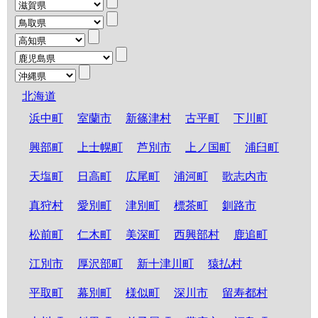
北海道
浜中町
室蘭市
新篠津村
古平町
下川町
興部町
上士幌町
芦別市
上ノ国町
浦臼町
天塩町
日高町
広尾町
浦河町
歌志内市
真狩村
愛別町
津別町
標茶町
釧路市
松前町
仁木町
美深町
西興部村
鹿追町
江別市
厚沢部町
新十津川町
猿払村
平取町
幕別町
様似町
深川市
留寿都村