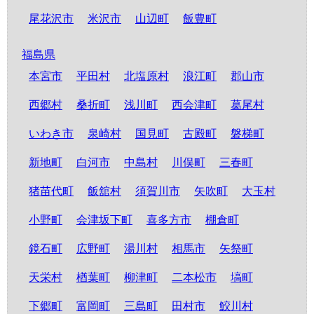
尾花沢市
米沢市
山辺町
飯豊町
福島県
本宮市
平田村
北塩原村
浪江町
郡山市
西郷村
桑折町
浅川町
西会津町
葛尾村
いわき市
泉崎村
国見町
古殿町
磐梯町
新地町
白河市
中島村
川俣町
三春町
猪苗代町
飯舘村
須賀川市
矢吹町
大玉村
小野町
会津坂下町
喜多方市
棚倉町
鏡石町
広野町
湯川村
相馬市
矢祭町
天栄村
楢葉町
柳津町
二本松市
塙町
下郷町
富岡町
三島町
田村市
鮫川村