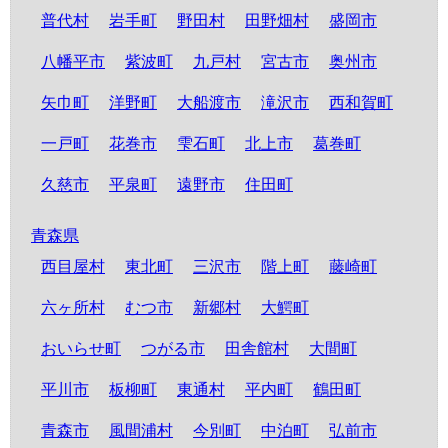
普代村
岩手町
野田村
田野畑村
盛岡市
八幡平市
紫波町
九戸村
宮古市
奥州市
矢巾町
洋野町
大船渡市
滝沢市
西和賀町
一戸町
花巻市
雫石町
北上市
葛巻町
久慈市
平泉町
遠野市
住田町
青森県
西目屋村
東北町
三沢市
階上町
藤崎町
六ヶ所村
むつ市
新郷村
大鰐町
おいらせ町
つがる市
田舎館村
大間町
平川市
板柳町
東通村
平内町
鶴田町
青森市
風間浦村
今別町
中泊町
弘前市