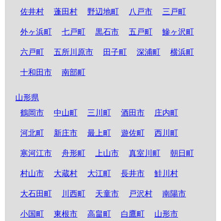
佐井村
蓬田村
野辺地町
八戸市
三戸町
外ヶ浜町
七戸町
黒石市
五戸町
鰺ヶ沢町
六戸町
五所川原市
田子町
深浦町
横浜町
十和田市
南部町
山形県
鶴岡市
中山町
三川町
酒田市
庄内町
河北町
新庄市
最上町
遊佐町
西川町
寒河江市
舟形町
上山市
真室川町
朝日町
村山市
大蔵村
大江町
長井市
鮭川村
大石田町
川西町
天童市
戸沢村
南陽市
小国町
東根市
高畠町
白鷹町
山形市