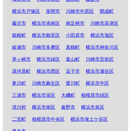
横浜市戸塚区
座間市
川崎市中原区
開成町
藤沢市
横浜市港南区
南足柄市
川崎市高津区
箱根町
横浜市鶴見区
小田原市
横浜市旭区
綾瀬市
川崎市多摩区
真鶴町
横浜市神奈川区
茅ヶ崎市
横浜市緑区
葉山町
川崎市宮前区
湯河原町
横浜市西区
逗子市
横浜市瀬谷区
寒川町
川崎市麻生区
愛川町
横浜市中区
三浦市
横浜市栄区
大磯町
相模原市緑区
清川村
横浜市南区
秦野市
横浜市泉区
二宮町
相模原市中央区
横浜市保土ケ谷区