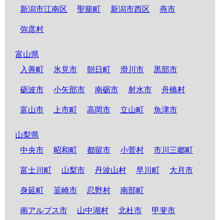
新潟市江南区
聖籠町
新潟市西区
燕市
弥彦村
富山県
入善町
氷見市
朝日町
滑川市
黒部市
砺波市
小矢部市
南砺市
射水市
舟橋村
富山市
上市町
高岡市
立山町
魚津市
山梨県
中央市
昭和町
都留市
小菅村
市川三郷町
富士川町
山梨市
丹波山村
早川町
大月市
身延町
韮崎市
忍野村
南部町
南アルプス市
山中湖村
北杜市
甲斐市