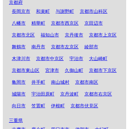
京都府
長岡京市
和束町
与謝野町
京都市山科区
八幡市
精華町
京都市西京区
京田辺市
京都市北区
福知山市
京丹後市
京都市上京区
舞鶴市
南丹市
京都市左京区
綾部市
木津川市
京都市中京区
宇治市
大山崎町
京都市東山区
宮津市
久御山町
京都市下京区
亀岡市
井手町
南山城村
京都市南区
城陽市
宇治田原町
京丹波町
京都市右京区
向日市
笠置町
伊根町
京都市伏見区
三重県