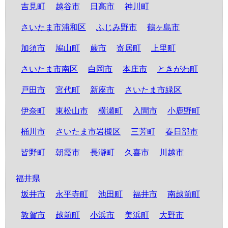
吉見町
越谷市
日高市
神川町
さいたま市浦和区
ふじみ野市
鶴ヶ島市
加須市
鳩山町
蕨市
寄居町
上里町
さいたま市南区
白岡市
本庄市
ときがわ町
戸田市
宮代町
新座市
さいたま市緑区
伊奈町
東松山市
横瀬町
入間市
小鹿野町
桶川市
さいたま市岩槻区
三芳町
春日部市
皆野町
朝霞市
長瀞町
久喜市
川越市
福井県
坂井市
永平寺町
池田町
福井市
南越前町
敦賀市
越前町
小浜市
美浜町
大野市