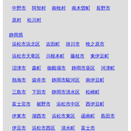
中野市
阿智村
南牧村
南木曽町
長野市
原村
松川村
静岡県
浜松市浜北区
吉田町
掛川市
牧之原市
浜松市天竜区
川根本町
藤枝市
東伊豆町
沼津市
森町
御殿場市
静岡市葵区
河津町
熱海市
袋井市
静岡市駿河区
南伊豆町
三島市
下田市
静岡市清水区
松崎町
富士宮市
裾野市
浜松市中区
西伊豆町
伊東市
湖西市
浜松市東区
函南町
島田市
伊豆市
浜松市西区
清水町
富士市