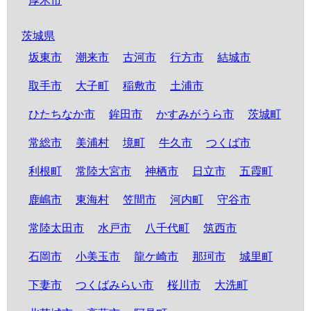
厚木市
茨城県
坂東市
潮来市
古河市
行方市
結城市
取手市
大子町
稲敷市
土浦市
ひたちなか市
鉾田市
かすみがうら市
茨城町
常総市
美浦村
境町
牛久市
つくば市
利根町
常陸大宮市
神栖市
日立市
五霞町
鹿嶋市
東海村
笠間市
河内町
守谷市
常陸太田市
水戸市
八千代町
筑西市
石岡市
小美玉市
龍ケ崎市
那珂市
城里町
下妻市
つくばみらい市
桜川市
大洗町