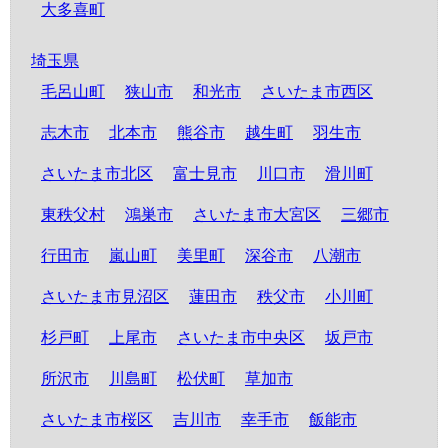
大多喜町
埼玉県
毛呂山町
狭山市
和光市
さいたま市西区
志木市
北本市
熊谷市
越生町
羽生市
さいたま市北区
富士見市
川口市
滑川町
東秩父村
鴻巣市
さいたま市大宮区
三郷市
行田市
嵐山町
美里町
深谷市
八潮市
さいたま市見沼区
蓮田市
秩父市
小川町
杉戸町
上尾市
さいたま市中央区
坂戸市
所沢市
川島町
松伏町
草加市
さいたま市桜区
吉川市
幸手市
飯能市