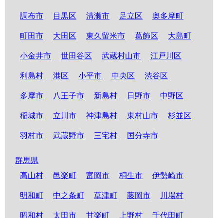
調布市
目黒区
清瀬市
足立区
奥多摩町
町田市
大田区
東久留米市
葛飾区
大島町
小金井市
世田谷区
武蔵村山市
江戸川区
利島村
港区
小平市
中央区
渋谷区
多摩市
八王子市
新島村
日野市
中野区
稲城市
立川市
神津島村
東村山市
杉並区
羽村市
武蔵野市
三宅村
国分寺市
群馬県
高山村
邑楽町
富岡市
桐生市
伊勢崎市
明和町
中之条町
草津町
藤岡市
川場村
昭和村
太田市
甘楽町
上野村
千代田町