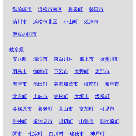
御前崎市
浜松市南区
長泉町
磐田市
菊川市
浜松市北区
小山町
焼津市
伊豆の国市
岐阜県
安八町
瑞浪市
東白川村
郡上市
揖斐川町
羽島市
御嵩町
下呂市
大野町
恵那市
海津市
池田町
美濃加茂市
岐南町
岐阜市
北方町
土岐市
笠松町
大垣市
坂祝町
各務原市
養老町
高山市
富加町
可児市
垂井町
多治見市
川辺町
山県市
関ケ原町
関市
七宗町
白川村
瑞穂市
神戸町