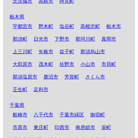
北茨城市
高萩市
阿見町
栃木県
宇都宮市
野木町
塩谷町
高根沢町
栃木市
那須町
日光市
下野市
那珂川町
真岡市
上三川町
矢板市
益子町
那須烏山市
大田原市
茂木町
佐野市
小山市
市貝町
那須塩原市
鹿沼市
芳賀町
さくら市
壬生町
足利市
千葉県
船橋市
八千代市
千葉市緑区
御宿町
市原市
東庄町
印西市
南房総市
栄町