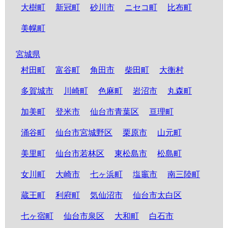
大樹町
新冠町
砂川市
ニセコ町
比布町
美幌町
宮城県
村田町
富谷町
角田市
柴田町
大衡村
多賀城市
川崎町
色麻町
岩沼市
丸森町
加美町
登米市
仙台市青葉区
亘理町
涌谷町
仙台市宮城野区
栗原市
山元町
美里町
仙台市若林区
東松島市
松島町
女川町
大崎市
七ヶ浜町
塩竈市
南三陸町
蔵王町
利府町
気仙沼市
仙台市太白区
七ヶ宿町
仙台市泉区
大和町
白石市