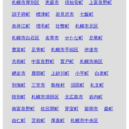
札幌市厚別区
恵庭市
倶知安町
上富良野町
訓子府町
標津町
岩見沢市
七飯町
奈井江町
増毛町
壮瞥町
札幌市北区
札幌市白石区
名寄市
せたな町
北竜町
豊富町
足寄町
札幌市手稲区
伊達市
共和町
中富良野町
置戸町
札幌市南区
網走市
鹿部町
上砂川町
小平町
白老町
別海町
三笠市
島牧村
沼田町
礼文町
陸別町
札幌市清田区
北広島市
岩内町
南富良野町
佐呂間町
芽室町
留萌市
森町
由仁町
苫前町
厚真町
札幌市中央区