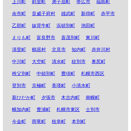
上川町
斜里町
弟子屈町
帯広市
福島町
余市町
音威子府村
雄武町
新得町
赤平市
乙部町
妹背牛町
浜頓別町
池田町
えりも町
富良野市
喜茂別町
東川町
清里町
鶴居村
北見市
知内町
赤井川村
中川町
大空町
清水町
紋別市
奥尻町
秩父別町
中頓別町
豊頃町
札幌市西区
登別市
京極町
美瑛町
小清水町
新ひだか町
夕張市
木古内町
南幌町
幌加内町
豊浦町
札幌市東区
士別市
今金町
雨竜町
枝幸町
本別町