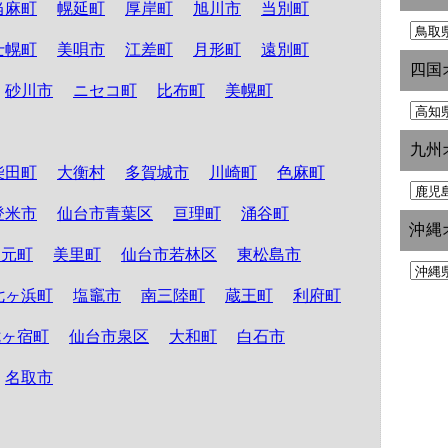
当麻町
幌延町
厚岸町
旭川市
当別町
士幌町
美唄市
江差町
月形町
遠別町
四国
砂川市
ニセコ町
比布町
美幌町
九州
柴田町
大衡村
多賀城市
川崎町
色麻町
登米市
仙台市青葉区
亘理町
涌谷町
沖縄
山元町
美里町
仙台市若林区
東松島市
七ヶ浜町
塩竈市
南三陸町
蔵王町
利府町
七ヶ宿町
仙台市泉区
大和町
白石市
名取市