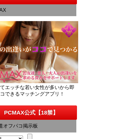
AX
くてエッチな若い女性が多いから即
パコできるマッチングアプリ！
PCMAX公式【18禁】
道オフパコ掲示板