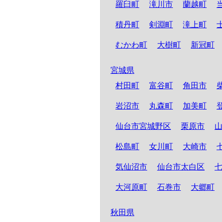
羅臼町
滝川市
蘭越町
積丹町
剣淵町
滝上町
むかわ町
大樹町
新冠町
宮城県
村田町
富谷町
角田市
岩沼市
丸森町
加美町
仙台市宮城野区
栗原市
松島町
女川町
大崎市
気仙沼市
仙台市太白区
大河原町
石巻市
大郷町
秋田県