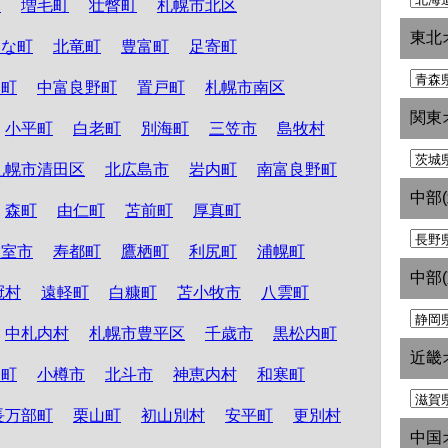
町
増毛町
壮瞥町
札幌市北区
東北
たな町
北竜町
豊富町
足寄町
和町
中富良野町
置戸町
札幌市南区
関東
小平町
白老町
別海町
三笠市
島牧村
札幌市清田区
北広島市
岩内町
南富良野町
中部
森町
由仁町
苫前町
厚真町
根室市
寿都町
鷹栖町
利尻町
浦幌町
中部
冠村
遠軽町
白糠町
苫小牧市
八雲町
中札内村
札幌市豊平区
千歳市
黒松内町
近畿
路町
小樽市
北斗市
神恵内村
和寒町
長万部町
栗山町
初山別村
安平町
更別村
中国