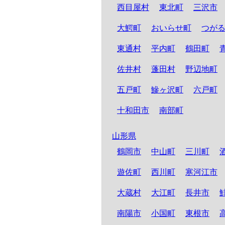
西目屋村
東北町
三沢市
大鰐町
おいらせ町
つが
東通村
平内町
鶴田町
佐井村
蓬田村
野辺地町
五戸町
鰺ヶ沢町
六戸町
十和田市
南部町
山形県
鶴岡市
中山町
三川町
遊佐町
西川町
寒河江市
大蔵村
大江町
長井市
南陽市
小国町
東根市