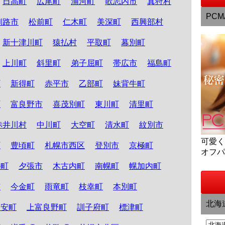
日高町
広尾町
浦河町
歌志内市
真狩村
PCM
釧路市
松前町
仁木町
美深町
西興部村
新十津川町
猿払村
平取町
幕別町
上川町
斜里町
弟子屈町
帯広市
福島町
町
新得町
赤平市
乙部町
妹背牛町
町
富良野市
喜茂別町
東川町
清里町
赤井川村
中川町
大空町
清水町
紋別市
可愛
町
豊頃町
札幌市西区
登別市
京極町
オフ
か町
夕張市
木古内町
南幌町
幌加内町
市
今金町
雨竜町
枝幸町
本別町
北海
知安町
上富良野町
訓子府町
標津町