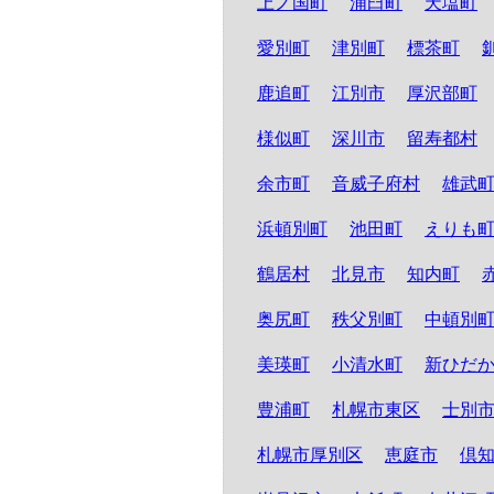
上ノ国町
浦臼町
天塩町
愛別町
津別町
標茶町
鹿追町
江別市
厚沢部町
様似町
深川市
留寿都村
余市町
音威子府村
雄武
浜頓別町
池田町
えりも
鶴居村
北見市
知内町
奥尻町
秩父別町
中頓別
美瑛町
小清水町
新ひだ
豊浦町
札幌市東区
士別
札幌市厚別区
恵庭市
倶