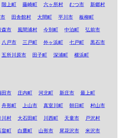
階上町
藤崎町
六ヶ所村
むつ市
新郷村
る市
田舎館村
大間町
平川市
板柳町
青森市
風間浦村
今別町
中泊町
弘前市
八戸市
三戸町
外ヶ浜町
七戸町
黒石市
五所川原市
田子町
深浦町
横浜町
酒田市
庄内町
河北町
新庄市
最上町
舟形町
上山市
真室川町
朝日町
村山市
鮭川村
大石田町
川西町
天童市
戸沢村
高畠町
白鷹町
山形市
尾花沢市
米沢市