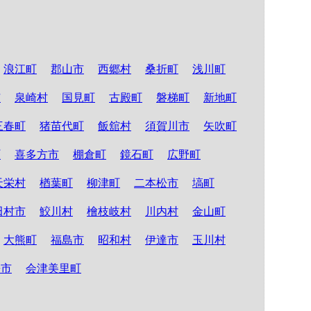
浪江町
郡山市
西郷村
桑折町
浅川町
市
泉崎村
国見町
古殿町
磐梯町
新地町
三春町
猪苗代町
飯舘村
須賀川市
矢吹町
町
喜多方市
棚倉町
鏡石町
広野町
天栄村
楢葉町
柳津町
二本松市
塙町
田村市
鮫川村
檜枝岐村
川内村
金山町
大熊町
福島市
昭和村
伊達市
玉川村
松市
会津美里町