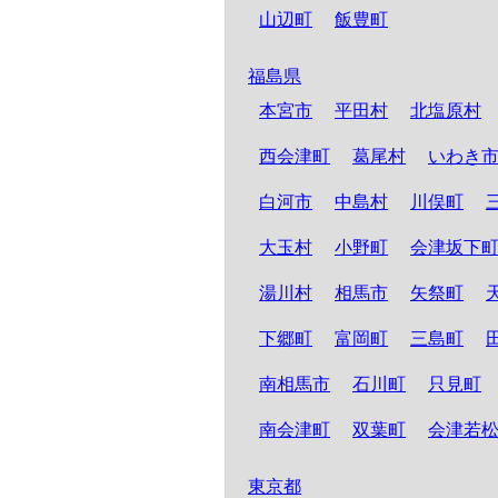
山辺町
飯豊町
福島県
本宮市
平田村
北塩原村
西会津町
葛尾村
いわき
白河市
中島村
川俣町
大玉村
小野町
会津坂下
湯川村
相馬市
矢祭町
下郷町
富岡町
三島町
南相馬市
石川町
只見町
南会津町
双葉町
会津若
東京都