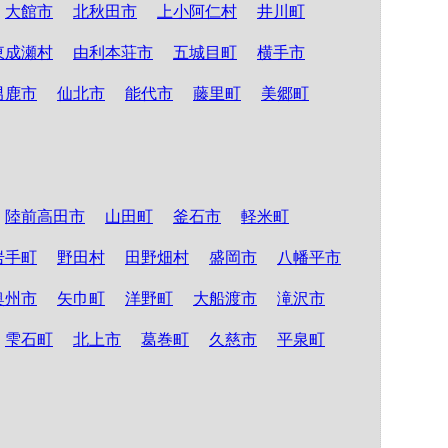
大館市
北秋田市
上小阿仁村
井川町
東成瀬村
由利本荘市
五城目町
横手市
男鹿市
仙北市
能代市
藤里町
美郷町
陸前高田市
山田町
釜石市
軽米町
岩手町
野田村
田野畑村
盛岡市
八幡平市
奥州市
矢巾町
洋野町
大船渡市
滝沢市
雫石町
北上市
葛巻町
久慈市
平泉町