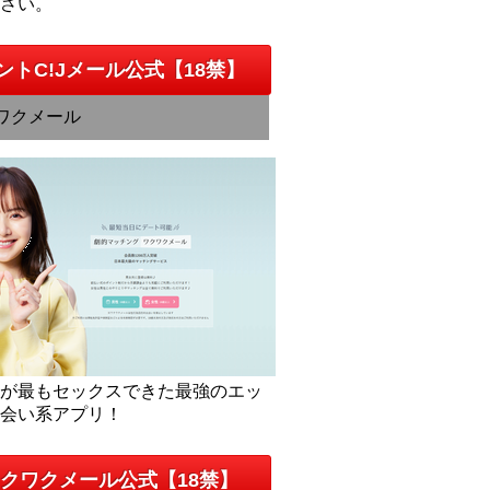
下さい。
ントC!Jメール公式【18禁】
ワクメール
人が最もセックスできた最強のエッ
出会い系アプリ！
クワクメール公式【18禁】