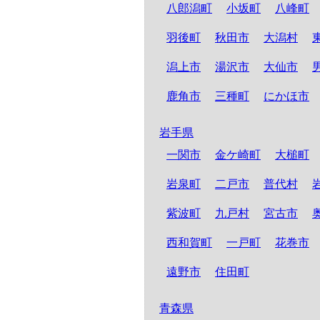
八郎潟町
小坂町
八峰町
羽後町
秋田市
大潟村
潟上市
湯沢市
大仙市
鹿角市
三種町
にかほ市
岩手県
一関市
金ケ崎町
大槌町
岩泉町
二戸市
普代村
紫波町
九戸村
宮古市
西和賀町
一戸町
花巻市
遠野市
住田町
青森県