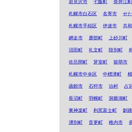
岩見沢市
七飯町
奈井江
札幌市白石区
名寄市
せ
札幌市手稲区
伊達市
共
網走市
鹿部町
上砂川町
沼田町
礼文町
陸別町
佐呂間町
芽室町
留萌市
札幌市中央区
中標津町
函館市
石狩市
泊村
占
長沼町
羽幌町
洞爺湖町
東神楽町
利尻富士町
釧
湧別町
音更町
稚内市