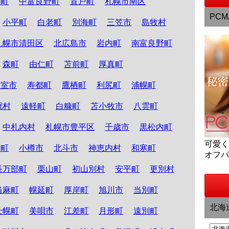
和町
中富良野町
置戸町
札幌市南区
PCM
小平町
白老町
別海町
三笠市
島牧村
札幌市清田区
北広島市
岩内町
南富良野町
森町
由仁町
苫前町
厚真町
根室市
寿都町
鷹栖町
利尻町
浦幌町
冠村
遠軽町
白糠町
苫小牧市
八雲町
中札内村
札幌市豊平区
千歳市
黒松内町
可愛
路町
小樽市
北斗市
神恵内村
和寒町
オフ
長万部町
栗山町
初山別村
安平町
更別村
当麻町
幌延町
厚岸町
旭川市
当別町
北海
士幌町
美唄市
江差町
月形町
遠別町