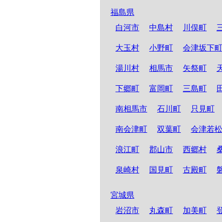
福島県
白河市
中島村
川俣町
大玉村
小野町
会津坂下
湯川村
相馬市
矢祭町
下郷町
富岡町
三島町
南相馬市
石川町
只見町
南会津町
双葉町
会津若
浪江町
郡山市
西郷村
泉崎村
国見町
古殿町
宮城県
岩沼市
丸森町
加美町