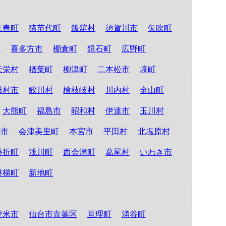
三春町
猪苗代町
飯舘村
須賀川市
矢吹町
町
喜多方市
棚倉町
鏡石町
広野町
天栄村
楢葉町
柳津町
二本松市
塙町
田村市
鮫川村
檜枝岐村
川内村
金山町
大熊町
福島市
昭和村
伊達市
玉川村
松市
会津美里町
本宮市
平田村
北塩原村
桑折町
浅川町
西会津町
葛尾村
いわき市
磐梯町
新地町
登米市
仙台市青葉区
亘理町
涌谷町