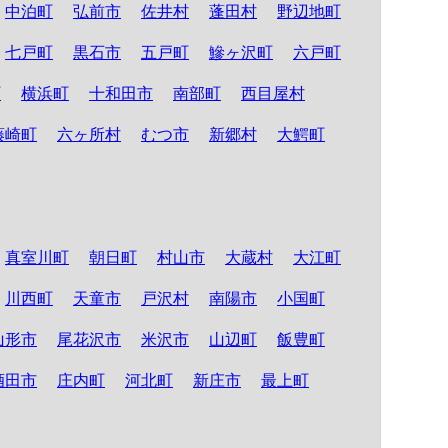
中泊町
弘前市
佐井村
蓬田村
野辺地町
七戸町
黒石市
五戸町
鰺ヶ沢町
六戸町
町
横浜町
十和田市
南部町
西目屋村
藤崎町
六ヶ所村
むつ市
新郷村
大鰐町
真室川町
朝日町
村山市
大蔵村
大江町
川西町
天童市
戸沢村
南陽市
小国町
山形市
尾花沢市
米沢市
山辺町
飯豊町
酒田市
庄内町
河北町
新庄市
最上町