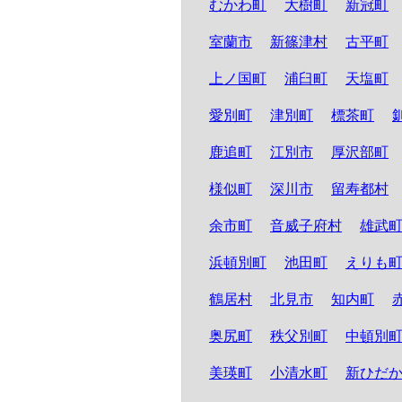
むかわ町
大樹町
新冠町
室蘭市
新篠津村
古平町
上ノ国町
浦臼町
天塩町
愛別町
津別町
標茶町
鹿追町
江別市
厚沢部町
様似町
深川市
留寿都村
余市町
音威子府村
雄武
浜頓別町
池田町
えりも
鶴居村
北見市
知内町
奥尻町
秩父別町
中頓別
美瑛町
小清水町
新ひだ