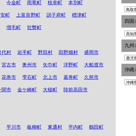
市
今金町
雨竜町
枝幸町
本別町
知安町
上富良野町
訓子府町
標津町
四国
町
増毛町
壮瞥町
九州
普代村
岩手町
野田村
田野畑村
盛岡市
宮古市
奥州市
矢巾町
洋野町
大船渡市
沖縄
花巻市
雫石町
北上市
葛巻町
久慈市
一関市
金ケ崎町
大槌町
陸前高田市
町
平川市
板柳町
東通村
平内町
鶴田町