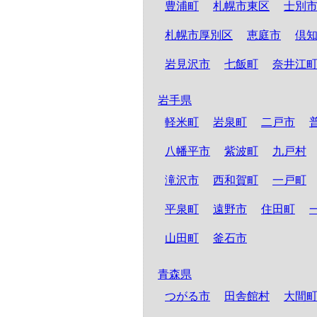
豊浦町
札幌市東区
士別
札幌市厚別区
恵庭市
倶
岩見沢市
七飯町
奈井江
岩手県
軽米町
岩泉町
二戸市
八幡平市
紫波町
九戸村
滝沢市
西和賀町
一戸町
平泉町
遠野市
住田町
山田町
釜石市
青森県
つがる市
田舎館村
大間