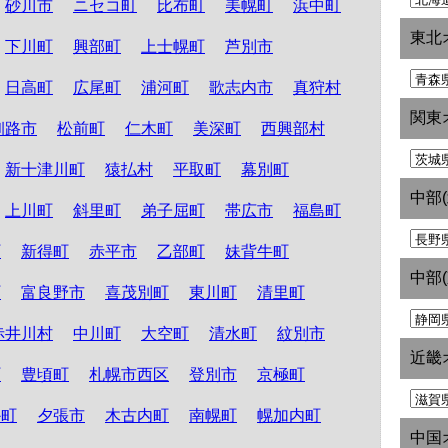
砂川市
ニセコ町
比布町
美幌町
浜中町
東北
下川町
興部町
上士幌町
芦別市
日高町
広尾町
浦河町
歌志内市
真狩村
関東
釧路市
松前町
仁木町
美深町
西興部村
新十津川町
猿払村
平取町
幕別町
中部
上川町
斜里町
弟子屈町
帯広市
福島町
町
新得町
赤平市
乙部町
妹背牛町
中部
町
富良野市
喜茂別町
東川町
清里町
赤井川村
中川町
大空町
清水町
紋別市
近畿
町
豊頃町
札幌市西区
登別市
京極町
か町
夕張市
木古内町
南幌町
幌加内町
中国