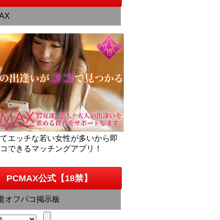
AX
くてエッチな若い女性が多いから即
パコできるマッチングアプリ！
PCMAX公式【18禁】
道オフパコ掲示板