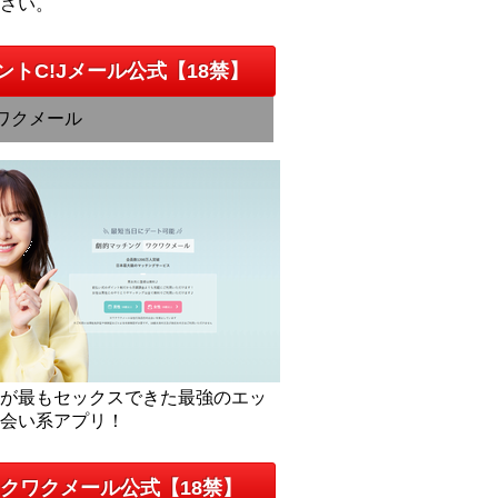
下さい。
ントC!Jメール公式【18禁】
ワクメール
人が最もセックスできた最強のエッ
出会い系アプリ！
クワクメール公式【18禁】