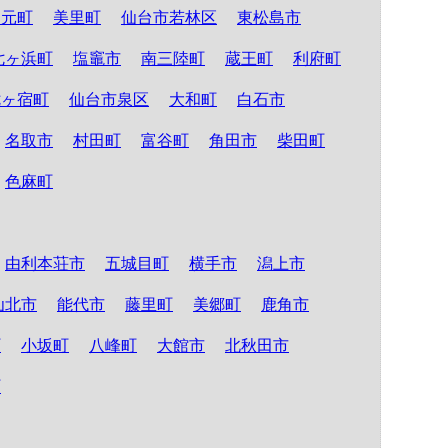
山元町
美里町
仙台市若林区
東松島市
七ヶ浜町
塩竈市
南三陸町
蔵王町
利府町
七ヶ宿町
仙台市泉区
大和町
白石市
名取市
村田町
富谷町
角田市
柴田町
色麻町
由利本荘市
五城目町
横手市
潟上市
仙北市
能代市
藤里町
美郷町
鹿角市
町
小坂町
八峰町
大館市
北秋田市
町