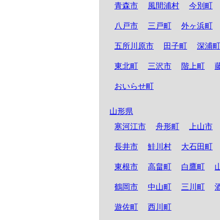
青森市
風間浦村
今別町
八戸市
三戸町
外ヶ浜町
五所川原市
田子町
深浦
東北町
三沢市
階上町
おいらせ町
山形県
寒河江市
舟形町
上山市
長井市
鮭川村
大石田町
東根市
高畠町
白鷹町
鶴岡市
中山町
三川町
遊佐町
西川町