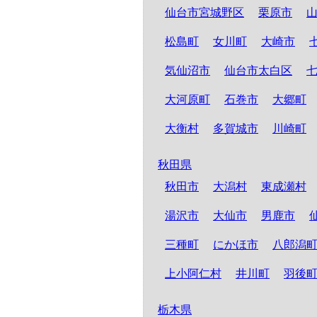
仙台市宮城野区
栗原市
松島町
女川町
大崎市
気仙沼市
仙台市太白区
大河原町
石巻市
大郷町
大衡村
多賀城市
川崎町
秋田県
秋田市
大潟村
東成瀬村
湯沢市
大仙市
男鹿市
三種町
にかほ市
八郎潟
上小阿仁村
井川町
羽後
栃木県