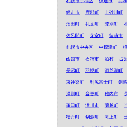
札幌市手稲区
伊達市
共
網走市
鹿部町
上砂川町
沼田町
礼文町
陸別町
佐呂間町
芽室町
留萌市
札幌市中央区
中標津町
函館市
石狩市
泊村
占
長沼町
羽幌町
洞爺湖町
東神楽町
利尻富士町
釧
湧別町
音更町
稚内市
羅臼町
滝川市
蘭越町
積丹町
剣淵町
滝上町