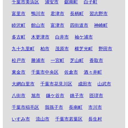
千葉市美浜区
浦安市
鋸南町
白子町
富里市
鴨川市
君津市
長柄町
習志野市
睦沢町
館山市
富津市
四街道市
神崎町
多古町
木更津市
白井市
袖ケ浦市
九十九里町
柏市
茂原市
横芝光町
野田市
松戸市
勝浦市
一宮町
芝山町
香取市
東金市
千葉市中央区
佐倉市
酒々井町
大網白里市
千葉市花見川区
成田市
山武市
八街市
旭市
鎌ケ谷市
銚子市
匝瑳市
千葉市稲毛区
我孫子市
長南町
市川市
いすみ市
流山市
千葉市若葉区
長生村