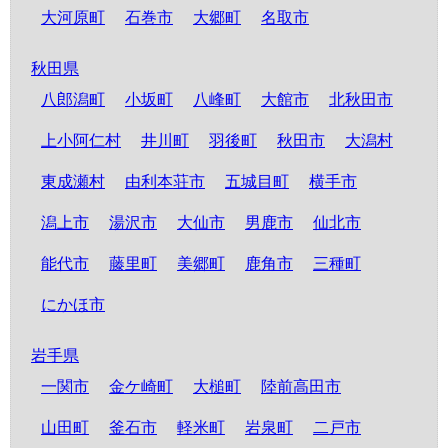
大河原町
石巻市
大郷町
名取市
秋田県
八郎潟町
小坂町
八峰町
大館市
北秋田市
上小阿仁村
井川町
羽後町
秋田市
大潟村
東成瀬村
由利本荘市
五城目町
横手市
潟上市
湯沢市
大仙市
男鹿市
仙北市
能代市
藤里町
美郷町
鹿角市
三種町
にかほ市
岩手県
一関市
金ケ崎町
大槌町
陸前高田市
山田町
釜石市
軽米町
岩泉町
二戸市