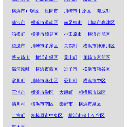
横浜市戸塚区
座間市
川崎市中原区
開成町
藤沢市
横浜市港南区
南足柄市
川崎市高津区
箱根町
横浜市鶴見区
小田原市
横浜市旭区
綾瀬市
川崎市多摩区
真鶴町
横浜市神奈川区
茅ヶ崎市
横浜市緑区
葉山町
川崎市宮前区
湯河原町
横浜市西区
逗子市
横浜市瀬谷区
寒川町
川崎市麻生区
愛川町
横浜市中区
三浦市
横浜市栄区
大磯町
相模原市緑区
清川村
横浜市南区
秦野市
横浜市泉区
二宮町
相模原市中央区
横浜市保土ケ谷区