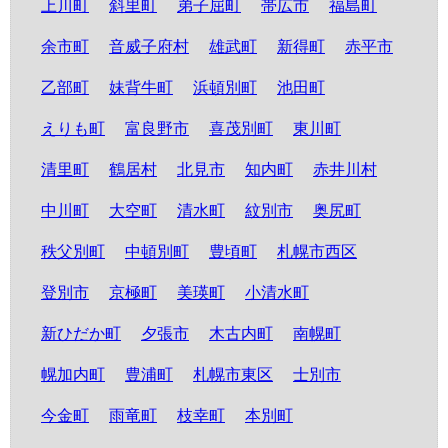
上川町
斜里町
弟子屈町
帯広市
福島町
余市町
音威子府村
雄武町
新得町
赤平市
乙部町
妹背牛町
浜頓別町
池田町
えりも町
富良野市
喜茂別町
東川町
清里町
鶴居村
北見市
知内町
赤井川村
中川町
大空町
清水町
紋別市
奥尻町
秩父別町
中頓別町
豊頃町
札幌市西区
登別市
京極町
美瑛町
小清水町
新ひだか町
夕張市
木古内町
南幌町
幌加内町
豊浦町
札幌市東区
士別市
今金町
雨竜町
枝幸町
本別町