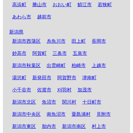
高浜町
勝山市
おおい町
鯖江市
若狭町
あわら市
越前市
新潟県
新潟市西蒲区
糸魚川市
田上町
長岡市
妙高市
阿賀町
三条市
五泉市
新潟市秋葉区
出雲崎町
柏崎市
上越市
湯沢町
新発田市
阿賀野市
津南町
小千谷市
佐渡市
刈羽村
加茂市
新潟市北区
魚沼市
関川村
十日町市
新潟市中央区
南魚沼市
粟島浦村
見附市
新潟市東区
胎内市
新潟市南区
村上市