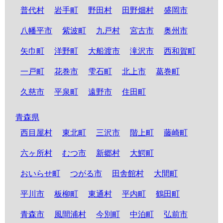
普代村
岩手町
野田村
田野畑村
盛岡市
八幡平市
紫波町
九戸村
宮古市
奥州市
矢巾町
洋野町
大船渡市
滝沢市
西和賀町
一戸町
花巻市
雫石町
北上市
葛巻町
久慈市
平泉町
遠野市
住田町
青森県
西目屋村
東北町
三沢市
階上町
藤崎町
六ヶ所村
むつ市
新郷村
大鰐町
おいらせ町
つがる市
田舎館村
大間町
平川市
板柳町
東通村
平内町
鶴田町
青森市
風間浦村
今別町
中泊町
弘前市