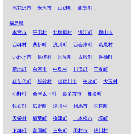
尾花沢市
米沢市
山辺町
飯豊町
福島県
本宮市
平田村
北塩原村
浪江町
郡山市
西郷村
桑折町
浅川町
西会津町
葛尾村
いわき市
泉崎村
国見町
古殿町
磐梯町
新地町
白河市
中島村
川俣町
三春町
猪苗代町
飯舘村
須賀川市
矢吹町
大玉村
小野町
会津坂下町
喜多方市
棚倉町
鏡石町
広野町
湯川村
相馬市
矢祭町
天栄村
楢葉町
柳津町
二本松市
塙町
下郷町
富岡町
三島町
田村市
鮫川村