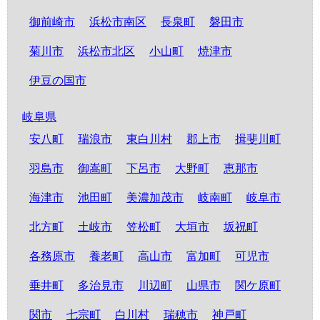
御前崎市
浜松市南区
長泉町
磐田市
菊川市
浜松市北区
小山町
焼津市
伊豆の国市
岐阜県
安八町
瑞浪市
東白川村
郡上市
揖斐川町
羽島市
御嵩町
下呂市
大野町
恵那市
海津市
池田町
美濃加茂市
岐南町
岐阜市
北方町
土岐市
笠松町
大垣市
坂祝町
各務原市
養老町
高山市
富加町
可児市
垂井町
多治見市
川辺町
山県市
関ケ原町
関市
七宗町
白川村
瑞穂市
神戸町