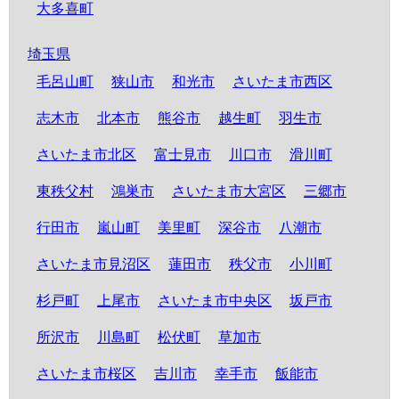
大多喜町
埼玉県
毛呂山町
狭山市
和光市
さいたま市西区
志木市
北本市
熊谷市
越生町
羽生市
さいたま市北区
富士見市
川口市
滑川町
東秩父村
鴻巣市
さいたま市大宮区
三郷市
行田市
嵐山町
美里町
深谷市
八潮市
さいたま市見沼区
蓮田市
秩父市
小川町
杉戸町
上尾市
さいたま市中央区
坂戸市
所沢市
川島町
松伏町
草加市
さいたま市桜区
吉川市
幸手市
飯能市