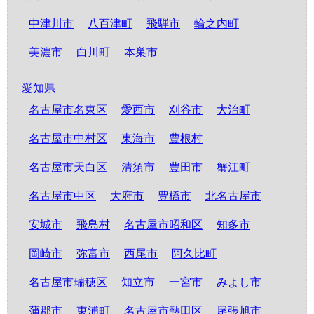
中津川市
八百津町
飛騨市
輪之内町
美濃市
白川町
本巣市
愛知県
名古屋市名東区
愛西市
刈谷市
大治町
名古屋市中村区
東海市
豊根村
名古屋市天白区
清須市
豊田市
蟹江町
名古屋市中区
大府市
豊橋市
北名古屋市
安城市
飛島村
名古屋市昭和区
知多市
岡崎市
弥富市
西尾市
阿久比町
名古屋市瑞穂区
知立市
一宮市
みよし市
蒲郡市
東浦町
名古屋市熱田区
尾張旭市