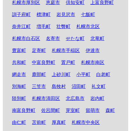
札幌市厚別区
恵庭市
倶知安町
上富良野町
訓子府町
標津町
岩見沢市
七飯町
奈井江町
増毛町
壮瞥町
札幌市北区
札幌市白石区
名寄市
せたな町
北竜町
豊富町
足寄町
札幌市手稲区
伊達市
共和町
中富良野町
置戸町
札幌市南区
網走市
鹿部町
上砂川町
小平町
白老町
別海町
三笠市
島牧村
沼田町
礼文町
陸別町
札幌市清田区
北広島市
岩内町
南富良野町
佐呂間町
芽室町
留萌市
森町
由仁町
苫前町
厚真町
札幌市中央区