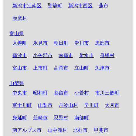
新潟市江南区
聖籠町
新潟市西区
燕市
弥彦村
富山県
入善町
氷見市
朝日町
滑川市
黒部市
砺波市
小矢部市
南砺市
射水市
舟橋村
富山市
上市町
高岡市
立山町
魚津市
山梨県
中央市
昭和町
都留市
小菅村
市川三郷町
富士川町
山梨市
丹波山村
早川町
大月市
身延町
韮崎市
忍野村
南部町
南アルプス市
山中湖村
北杜市
甲斐市