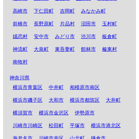
高崎市
下仁田町
吉岡町
みなかみ町
前橋市
長野原町
片品村
沼田市
玉村町
嬬恋村
安中市
みどり市
渋川市
板倉町
神流町
大泉町
東吾妻町
館林市
榛東村
南牧村
神奈川県
横浜市青葉区
中井町
相模原市南区
横浜市磯子区
大和市
横浜市都筑区
大井町
横須賀市
横浜市金沢区
伊勢原市
川崎市川崎区
松田町
平塚市
横浜市港北区
海老名市
川崎市幸区
山北町
鎌倉市