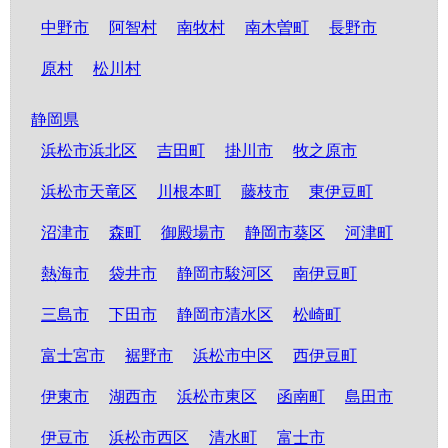
中野市
阿智村
南牧村
南木曽町
長野市
原村
松川村
静岡県
浜松市浜北区
吉田町
掛川市
牧之原市
浜松市天竜区
川根本町
藤枝市
東伊豆町
沼津市
森町
御殿場市
静岡市葵区
河津町
熱海市
袋井市
静岡市駿河区
南伊豆町
三島市
下田市
静岡市清水区
松崎町
富士宮市
裾野市
浜松市中区
西伊豆町
伊東市
湖西市
浜松市東区
函南町
島田市
伊豆市
浜松市西区
清水町
富士市