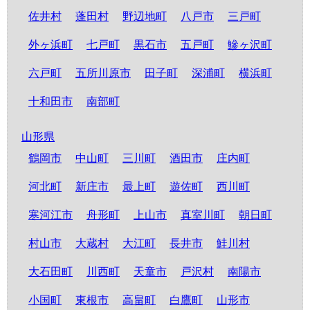
佐井村
蓬田村
野辺地町
八戸市
三戸町
外ヶ浜町
七戸町
黒石市
五戸町
鰺ヶ沢町
六戸町
五所川原市
田子町
深浦町
横浜町
十和田市
南部町
山形県
鶴岡市
中山町
三川町
酒田市
庄内町
河北町
新庄市
最上町
遊佐町
西川町
寒河江市
舟形町
上山市
真室川町
朝日町
村山市
大蔵村
大江町
長井市
鮭川村
大石田町
川西町
天童市
戸沢村
南陽市
小国町
東根市
高畠町
白鷹町
山形市