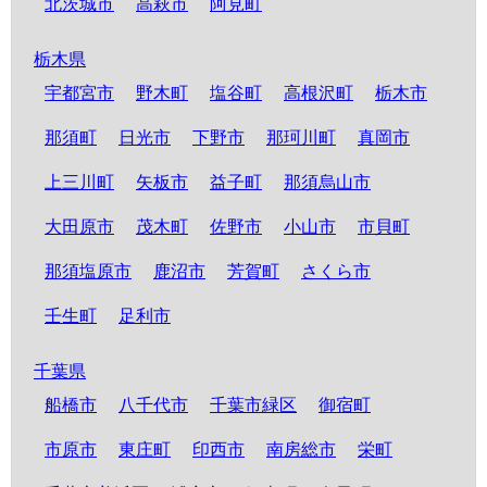
北茨城市
高萩市
阿見町
栃木県
宇都宮市
野木町
塩谷町
高根沢町
栃木市
那須町
日光市
下野市
那珂川町
真岡市
上三川町
矢板市
益子町
那須烏山市
大田原市
茂木町
佐野市
小山市
市貝町
那須塩原市
鹿沼市
芳賀町
さくら市
壬生町
足利市
千葉県
船橋市
八千代市
千葉市緑区
御宿町
市原市
東庄町
印西市
南房総市
栄町