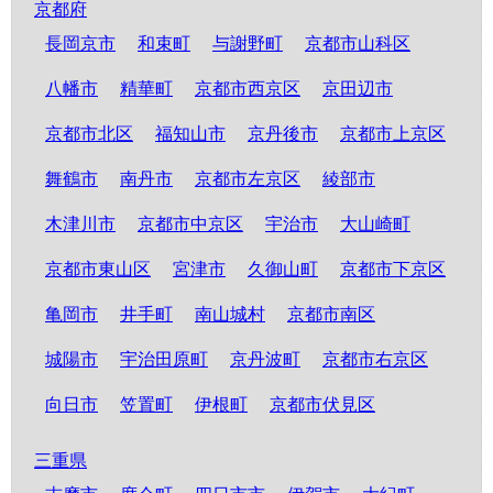
京都府
長岡京市
和束町
与謝野町
京都市山科区
八幡市
精華町
京都市西京区
京田辺市
京都市北区
福知山市
京丹後市
京都市上京区
舞鶴市
南丹市
京都市左京区
綾部市
木津川市
京都市中京区
宇治市
大山崎町
京都市東山区
宮津市
久御山町
京都市下京区
亀岡市
井手町
南山城村
京都市南区
城陽市
宇治田原町
京丹波町
京都市右京区
向日市
笠置町
伊根町
京都市伏見区
三重県