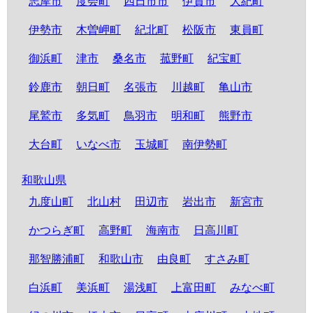
志摩市
度会町
四日市市
伊賀市
大紀町
伊勢市
木曽岬町
紀北町
松阪市
東員町
御浜町
津市
桑名市
菰野町
紀宝町
鈴鹿市
朝日町
名張市
川越町
亀山市
尾鷲市
多気町
鳥羽市
明和町
熊野市
大台町
いなべ市
玉城町
南伊勢町
和歌山県
九度山町
北山村
田辺市
岩出市
新宮市
かつらぎ町
高野町
海南市
日高川町
那智勝浦町
和歌山市
由良町
すさみ町
白浜町
美浜町
湯浅町
上富田町
みなべ町