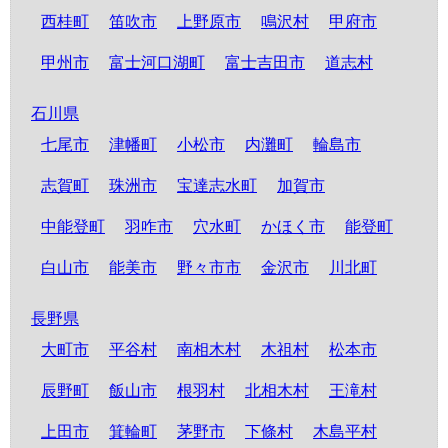
西桂町
笛吹市
上野原市
鳴沢村
甲府市
甲州市
富士河口湖町
富士吉田市
道志村
石川県
七尾市
津幡町
小松市
内灘町
輪島市
志賀町
珠洲市
宝達志水町
加賀市
中能登町
羽咋市
穴水町
かほく市
能登町
白山市
能美市
野々市市
金沢市
川北町
長野県
大町市
平谷村
南相木村
木祖村
松本市
辰野町
飯山市
根羽村
北相木村
王滝村
上田市
箕輪町
茅野市
下條村
木島平村