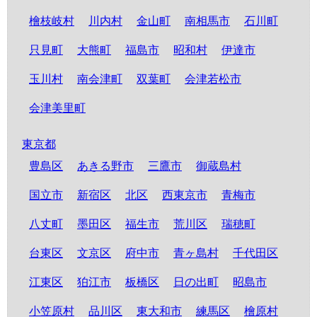
檜枝岐村
川内村
金山町
南相馬市
石川町
只見町
大熊町
福島市
昭和村
伊達市
玉川村
南会津町
双葉町
会津若松市
会津美里町
東京都
豊島区
あきる野市
三鷹市
御蔵島村
国立市
新宿区
北区
西東京市
青梅市
八丈町
墨田区
福生市
荒川区
瑞穂町
台東区
文京区
府中市
青ヶ島村
千代田区
江東区
狛江市
板橋区
日の出町
昭島市
小笠原村
品川区
東大和市
練馬区
檜原村