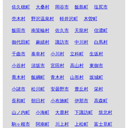
佐久穂町
大桑村
岡谷市
飯島町
塩尻市
売木村
野沢温泉村
軽井沢町
木曽町
飯田市
南箕輪村
佐久市
天龍村
信濃町
御代田町
麻績村
諏訪市
中川村
白馬村
千曲市
泰阜村
小川村
立科町
生坂村
小谷村
須坂市
宮田村
高山村
東御市
喬木村
飯綱町
青木村
山形村
坂城町
小諸市
松川町
安曇野市
豊丘村
栄村
長和町
朝日村
小布施町
伊那市
高森町
山ノ内町
小海町
大鹿村
下諏訪町
筑北村
駒ヶ根市
阿南町
川上村
上松町
富士見町