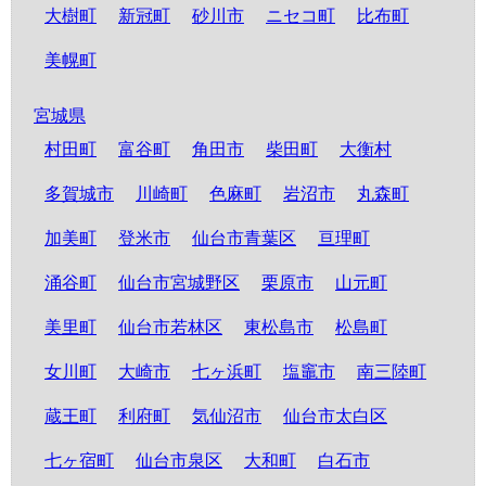
大樹町
新冠町
砂川市
ニセコ町
比布町
美幌町
宮城県
村田町
富谷町
角田市
柴田町
大衡村
多賀城市
川崎町
色麻町
岩沼市
丸森町
加美町
登米市
仙台市青葉区
亘理町
涌谷町
仙台市宮城野区
栗原市
山元町
美里町
仙台市若林区
東松島市
松島町
女川町
大崎市
七ヶ浜町
塩竈市
南三陸町
蔵王町
利府町
気仙沼市
仙台市太白区
七ヶ宿町
仙台市泉区
大和町
白石市