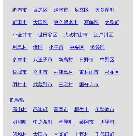
調布市
目黒区
清瀬市
足立区
奥多摩町
町田市
大田区
東久留米市
葛飾区
大島町
小金井市
世田谷区
武蔵村山市
江戸川区
利島村
港区
小平市
中央区
渋谷区
多摩市
八王子市
新島村
日野市
中野区
稲城市
立川市
神津島村
東村山市
杉並区
羽村市
武蔵野市
三宅村
国分寺市
群馬県
高山村
邑楽町
富岡市
桐生市
伊勢崎市
明和町
中之条町
草津町
藤岡市
川場村
昭和村
太田市
甘楽町
上野村
千代田町