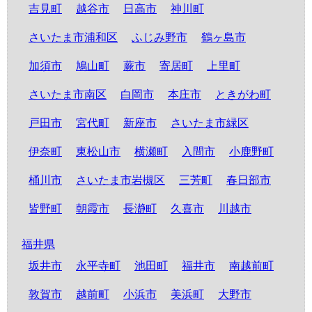
吉見町
越谷市
日高市
神川町
さいたま市浦和区
ふじみ野市
鶴ヶ島市
加須市
鳩山町
蕨市
寄居町
上里町
さいたま市南区
白岡市
本庄市
ときがわ町
戸田市
宮代町
新座市
さいたま市緑区
伊奈町
東松山市
横瀬町
入間市
小鹿野町
桶川市
さいたま市岩槻区
三芳町
春日部市
皆野町
朝霞市
長瀞町
久喜市
川越市
福井県
坂井市
永平寺町
池田町
福井市
南越前町
敦賀市
越前町
小浜市
美浜町
大野市