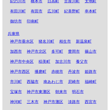
紀の川市
橋本市
日高町
古座川町
太地町
有田川町
有田市
広川町
紀美野町
串本町
御坊市
印南町
兵庫県
神戸市垂水区
猪名川町
相生市
新温泉町
加西市
神戸市北区
多可町
豊岡市
篠山市
神戸市中央区
稲美町
加古川市
養父市
神戸市西区
播磨町
赤穂市
丹波市
姫路市
市川町
西脇市
南あわじ市
尼崎市
福崎町
宝塚市
神戸市東灘区
朝来市
明石市
神河町
三木市
神戸市灘区
淡路市
西宮市