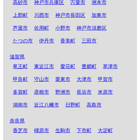
高砂市
神戸市兵庫区
宍粟市
洲本市
上郡町
川西市
神戸市長田区
加東市
芦屋市
佐用町
小野市
神戸市須磨区
たつの市
伊丹市
香美町
三田市
滋賀県
竜王町
東近江市
愛荘町
豊郷町
草津市
甲良町
守山市
栗東市
大津市
甲賀市
多賀町
彦根市
野洲市
長浜市
米原市
湖南市
近江八幡市
日野町
高島市
奈良県
香芝市
橿原市
生駒市
下市町
大淀町