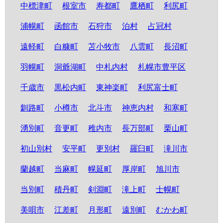
中標津町
根室市
寿都町
鷹栖町
利尻町
浦幌町
函館市
石狩市
泊村
占冠村
遠軽町
白糠町
苫小牧市
八雲町
長沼町
羽幌町
洞爺湖町
中札内村
札幌市豊平区
千歳市
黒松内町
東神楽町
利尻富士町
釧路町
小樽市
北斗市
神恵内村
和寒町
湧別町
音更町
稚内市
長万部町
栗山町
初山別村
安平町
更別村
羅臼町
滝川市
蘭越町
当麻町
幌延町
厚岸町
旭川市
当別町
積丹町
剣淵町
滝上町
士幌町
美唄市
江差町
月形町
遠別町
むかわ町