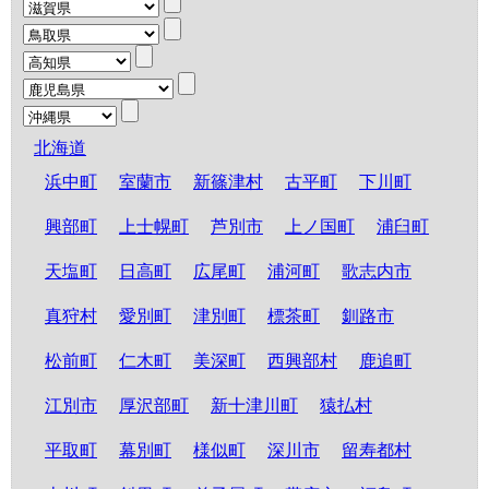
北海道
浜中町
室蘭市
新篠津村
古平町
下川町
興部町
上士幌町
芦別市
上ノ国町
浦臼町
天塩町
日高町
広尾町
浦河町
歌志内市
真狩村
愛別町
津別町
標茶町
釧路市
松前町
仁木町
美深町
西興部村
鹿追町
江別市
厚沢部町
新十津川町
猿払村
平取町
幕別町
様似町
深川市
留寿都村