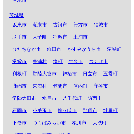
厚木市
茨城県
坂東市
潮来市
古河市
行方市
結城市
取手市
大子町
稲敷市
土浦市
ひたちなか市
鉾田市
かすみがうら市
茨城町
常総市
美浦村
境町
牛久市
つくば市
利根町
常陸大宮市
神栖市
日立市
五霞町
鹿嶋市
東海村
笠間市
河内町
守谷市
常陸太田市
水戸市
八千代町
筑西市
石岡市
小美玉市
龍ケ崎市
那珂市
城里町
下妻市
つくばみらい市
桜川市
大洗町