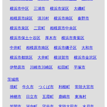
横浜市中区
三浦市
横浜市栄区
大磯町
相模原市緑区
清川村
横浜市南区
秦野市
横浜市泉区
二宮町
相模原市中央区
横浜市保土ケ谷区
厚木市
横浜市青葉区
中井町
相模原市南区
横浜市磯子区
大和市
横浜市都筑区
大井町
横須賀市
横浜市金沢区
伊勢原市
川崎市川崎区
松田町
平塚市
茨城県
境町
牛久市
つくば市
利根町
常陸大宮市
神栖市
日立市
五霞町
鹿嶋市
東海村
笠間市
河内町
守谷市
常陸太田市
水戸市