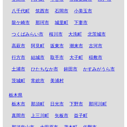
八千代町
筑西市
石岡市
小美玉市
龍ケ崎市
那珂市
城里町
下妻市
つくばみらい市
桜川市
大洗町
北茨城市
高萩市
阿見町
坂東市
潮来市
古河市
行方市
結城市
取手市
大子町
稲敷市
土浦市
ひたちなか市
鉾田市
かすみがうら市
茨城町
常総市
美浦村
栃木県
栃木市
那須町
日光市
下野市
那珂川町
真岡市
上三川町
矢板市
益子町