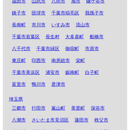
成田市
山武市
八街市
旭市
鎌ケ谷市
銚子市
匝瑳市
千葉市稲毛区
我孫子市
長南町
市川市
いすみ市
流山市
千葉市若葉区
長生村
大多喜町
船橋市
八千代市
千葉市緑区
御宿町
市原市
東庄町
印西市
南房総市
栄町
千葉市美浜区
浦安市
鋸南町
白子町
富里市
鴨川市
君津市
埼玉県
三郷市
行田市
嵐山町
美里町
深谷市
八潮市
さいたま市見沼区
蓮田市
秩父市