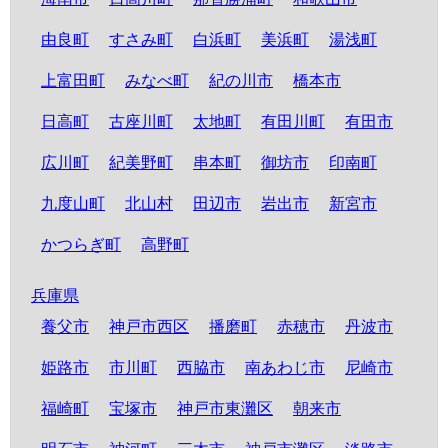
由良町
すさみ町
白浜町
美浜町
湯浅町
上富田町
みなべ町
紀の川市
橋本市
日高町
古座川町
太地町
有田川町
有田市
広川町
紀美野町
串本町
御坊市
印南町
九度山町
北山村
田辺市
岩出市
新宮市
かつらぎ町
高野町
兵庫県
養父市
神戸市西区
播磨町
赤穂市
丹波市
姫路市
市川町
西脇市
南あわじ市
尼崎市
福崎町
宝塚市
神戸市東灘区
朝来市