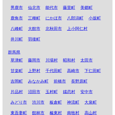
男鹿市
仙北市
能代市
藤里町
美郷町
鹿角市
三種町
にかほ市
八郎潟町
小坂町
八峰町
大館市
北秋田市
上小阿仁村
井川町
羽後町
群馬県
草津町
藤岡市
川場村
昭和村
太田市
甘楽町
上野村
千代田町
高崎市
下仁田町
吉岡町
みなかみ町
前橋市
長野原町
片品村
沼田市
玉村町
嬬恋村
安中市
みどり市
渋川市
板倉町
神流町
大泉町
東吾妻町
館林市
榛東村
南牧村
高山村