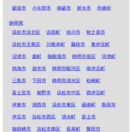
砺波市
小矢部市
南砺市
射水市
舟橋村
静岡県
浜松市浜北区
吉田町
掛川市
牧之原市
浜松市天竜区
川根本町
藤枝市
東伊豆町
沼津市
森町
御殿場市
静岡市葵区
河津町
熱海市
袋井市
静岡市駿河区
南伊豆町
三島市
下田市
静岡市清水区
松崎町
富士宮市
裾野市
浜松市中区
西伊豆町
伊東市
湖西市
浜松市東区
函南町
島田市
伊豆市
浜松市西区
清水町
富士市
御前崎市
浜松市南区
長泉町
磐田市