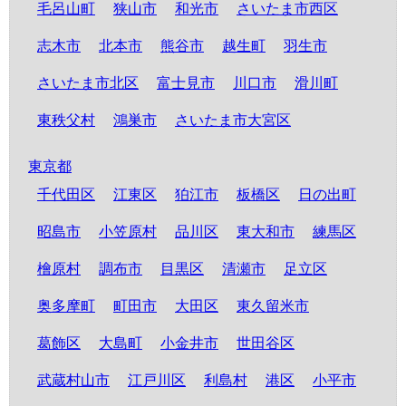
毛呂山町
狭山市
和光市
さいたま市西区
志木市
北本市
熊谷市
越生町
羽生市
さいたま市北区
富士見市
川口市
滑川町
東秩父村
鴻巣市
さいたま市大宮区
東京都
千代田区
江東区
狛江市
板橋区
日の出町
昭島市
小笠原村
品川区
東大和市
練馬区
檜原村
調布市
目黒区
清瀬市
足立区
奥多摩町
町田市
大田区
東久留米市
葛飾区
大島町
小金井市
世田谷区
武蔵村山市
江戸川区
利島村
港区
小平市