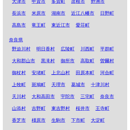
大津市
甲賀市
多賀町
彦根市
野洲市
長浜市
米原市
湖南市
近江八幡市
日野町
高島市
竜王町
東近江市
愛荘町
奈良県
野迫川村
明日香村
広陵町
川西町
平群町
大和郡山市
黒滝村
御所市
高取町
曽爾村
御杖村
安堵町
上北山村
田原本町
河合町
上牧町
斑鳩町
天理市
葛城市
十津川村
天川村
大和高田市
宇陀市
三宅町
奈良市
山添村
吉野町
東吉野村
桜井市
王寺町
香芝市
橿原市
生駒市
下市町
大淀町