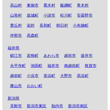
高山村
東御市
喬木村
飯綱町
青木村
山形村
坂城町
小諸市
松川町
安曇野市
豊丘村
栄村
長和町
朝日村
小布施町
伊那市
高森町
福井県
鯖江市
若狭町
あわら市
越前市
坂井市
永平寺町
池田町
福井市
南越前町
敦賀市
越前町
小浜市
美浜町
大野市
高浜町
勝山市
おおい町
新潟県
見附市
新潟市東区
胎内市
新潟市南区