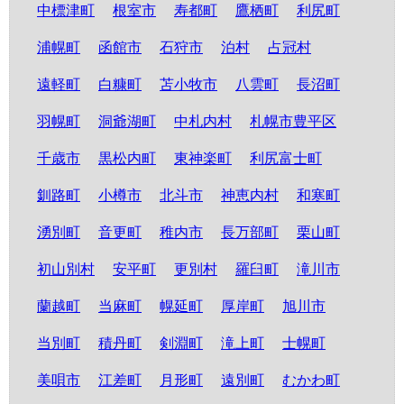
中標津町
根室市
寿都町
鷹栖町
利尻町
浦幌町
函館市
石狩市
泊村
占冠村
遠軽町
白糠町
苫小牧市
八雲町
長沼町
羽幌町
洞爺湖町
中札内村
札幌市豊平区
千歳市
黒松内町
東神楽町
利尻富士町
釧路町
小樽市
北斗市
神恵内村
和寒町
湧別町
音更町
稚内市
長万部町
栗山町
初山別村
安平町
更別村
羅臼町
滝川市
蘭越町
当麻町
幌延町
厚岸町
旭川市
当別町
積丹町
剣淵町
滝上町
士幌町
美唄市
江差町
月形町
遠別町
むかわ町