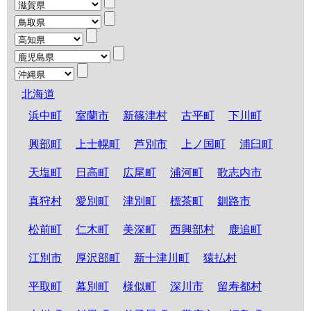
北海道
浜中町
室蘭市
新篠津村
古平町
下川町
興部町
上士幌町
芦別市
上ノ国町
浦臼町
天塩町
日高町
広尾町
浦河町
歌志内市
真狩村
愛別町
津別町
標茶町
釧路市
松前町
仁木町
美深町
西興部村
鹿追町
江別市
厚沢部町
新十津川町
猿払村
平取町
幕別町
様似町
深川市
留寿都村