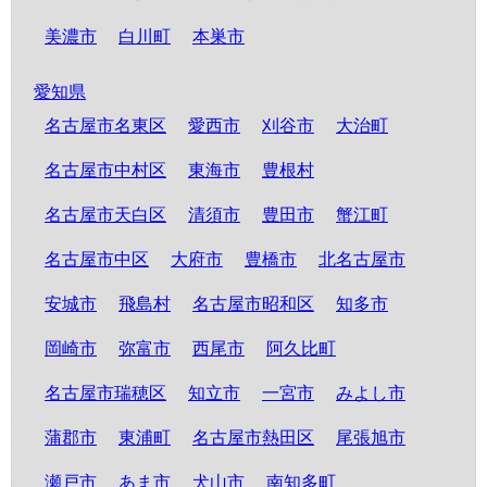
美濃市
白川町
本巣市
愛知県
名古屋市名東区
愛西市
刈谷市
大治町
名古屋市中村区
東海市
豊根村
名古屋市天白区
清須市
豊田市
蟹江町
名古屋市中区
大府市
豊橋市
北名古屋市
安城市
飛島村
名古屋市昭和区
知多市
岡崎市
弥富市
西尾市
阿久比町
名古屋市瑞穂区
知立市
一宮市
みよし市
蒲郡市
東浦町
名古屋市熱田区
尾張旭市
瀬戸市
あま市
犬山市
南知多町