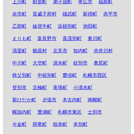
上川町
斜里町
弟子屈町
帯広市
福島町
余市町
音威子府村
雄武町
新得町
赤平市
乙部町
妹背牛町
浜頓別町
池田町
えりも町
富良野市
喜茂別町
東川町
清里町
鶴居村
北見市
知内町
赤井川村
中川町
大空町
清水町
紋別市
奥尻町
秩父別町
中頓別町
豊頃町
札幌市西区
登別市
京極町
美瑛町
小清水町
新ひだか町
夕張市
木古内町
南幌町
幌加内町
豊浦町
札幌市東区
士別市
今金町
雨竜町
枝幸町
本別町