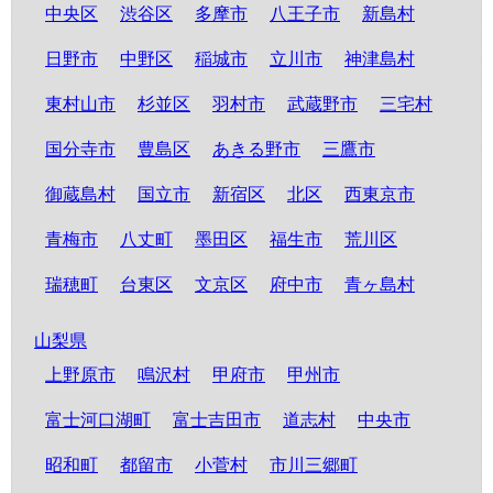
中央区
渋谷区
多摩市
八王子市
新島村
日野市
中野区
稲城市
立川市
神津島村
東村山市
杉並区
羽村市
武蔵野市
三宅村
国分寺市
豊島区
あきる野市
三鷹市
御蔵島村
国立市
新宿区
北区
西東京市
青梅市
八丈町
墨田区
福生市
荒川区
瑞穂町
台東区
文京区
府中市
青ヶ島村
山梨県
上野原市
鳴沢村
甲府市
甲州市
富士河口湖町
富士吉田市
道志村
中央市
昭和町
都留市
小菅村
市川三郷町