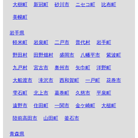
大樹町
新冠町
砂川市
ニセコ町
比布町
美幌町
岩手県
軽米町
岩泉町
二戸市
普代村
岩手町
野田村
田野畑村
盛岡市
八幡平市
紫波町
九戸村
宮古市
奥州市
矢巾町
洋野町
大船渡市
滝沢市
西和賀町
一戸町
花巻市
雫石町
北上市
葛巻町
久慈市
平泉町
遠野市
住田町
一関市
金ケ崎町
大槌町
陸前高田市
山田町
釜石市
青森県