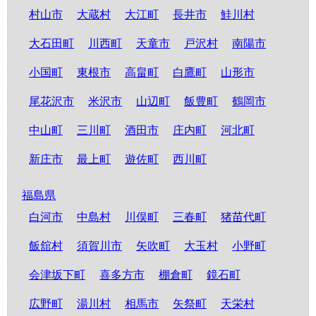
村山市
大蔵村
大江町
長井市
鮭川村
大石田町
川西町
天童市
戸沢村
南陽市
小国町
東根市
高畠町
白鷹町
山形市
尾花沢市
米沢市
山辺町
飯豊町
鶴岡市
中山町
三川町
酒田市
庄内町
河北町
新庄市
最上町
遊佐町
西川町
福島県
白河市
中島村
川俣町
三春町
猪苗代町
飯舘村
須賀川市
矢吹町
大玉村
小野町
会津坂下町
喜多方市
棚倉町
鏡石町
広野町
湯川村
相馬市
矢祭町
天栄村