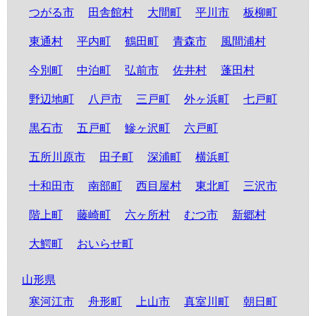
つがる市
田舎館村
大間町
平川市
板柳町
東通村
平内町
鶴田町
青森市
風間浦村
今別町
中泊町
弘前市
佐井村
蓬田村
野辺地町
八戸市
三戸町
外ヶ浜町
七戸町
黒石市
五戸町
鰺ヶ沢町
六戸町
五所川原市
田子町
深浦町
横浜町
十和田市
南部町
西目屋村
東北町
三沢市
階上町
藤崎町
六ヶ所村
むつ市
新郷村
大鰐町
おいらせ町
山形県
寒河江市
舟形町
上山市
真室川町
朝日町