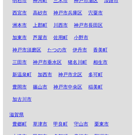
明石市
神河町
三木市
神戸市灘区
淡路市
西宮市
高砂市
神戸市兵庫区
宍粟市
洲本市
上郡町
川西市
神戸市長田区
加東市
芦屋市
佐用町
小野市
神戸市須磨区
たつの市
伊丹市
香美町
三田市
神戸市垂水区
猪名川町
相生市
新温泉町
加西市
神戸市北区
多可町
豊岡市
篠山市
神戸市中央区
稲美町
加古川市
滋賀県
豊郷町
草津市
甲良町
守山市
栗東市