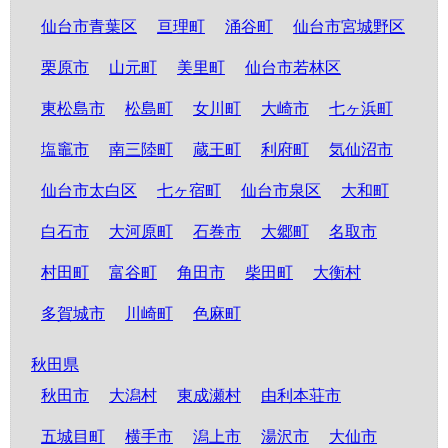
仙台市青葉区
亘理町
涌谷町
仙台市宮城野区
栗原市
山元町
美里町
仙台市若林区
東松島市
松島町
女川町
大崎市
七ヶ浜町
塩竈市
南三陸町
蔵王町
利府町
気仙沼市
仙台市太白区
七ヶ宿町
仙台市泉区
大和町
白石市
大河原町
石巻市
大郷町
名取市
村田町
富谷町
角田市
柴田町
大衡村
多賀城市
川崎町
色麻町
秋田県
秋田市
大潟村
東成瀬村
由利本荘市
五城目町
横手市
潟上市
湯沢市
大仙市