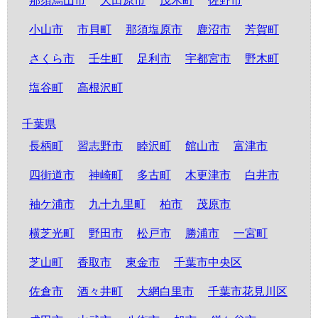
那須烏山市
大田原市
茂木町
佐野市
小山市
市貝町
那須塩原市
鹿沼市
芳賀町
さくら市
壬生町
足利市
宇都宮市
野木町
塩谷町
高根沢町
千葉県
長柄町
習志野市
睦沢町
館山市
富津市
四街道市
神崎町
多古町
木更津市
白井市
袖ケ浦市
九十九里町
柏市
茂原市
横芝光町
野田市
松戸市
勝浦市
一宮町
芝山町
香取市
東金市
千葉市中央区
佐倉市
酒々井町
大網白里市
千葉市花見川区