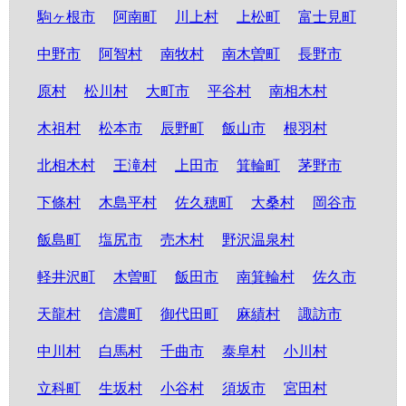
駒ヶ根市
阿南町
川上村
上松町
富士見町
中野市
阿智村
南牧村
南木曽町
長野市
原村
松川村
大町市
平谷村
南相木村
木祖村
松本市
辰野町
飯山市
根羽村
北相木村
王滝村
上田市
箕輪町
茅野市
下條村
木島平村
佐久穂町
大桑村
岡谷市
飯島町
塩尻市
売木村
野沢温泉村
軽井沢町
木曽町
飯田市
南箕輪村
佐久市
天龍村
信濃町
御代田町
麻績村
諏訪市
中川村
白馬村
千曲市
泰阜村
小川村
立科町
生坂村
小谷村
須坂市
宮田村