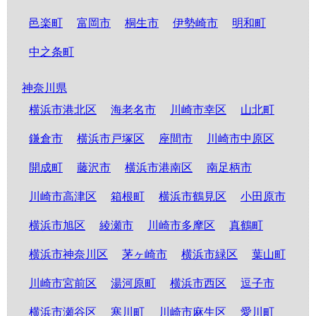
邑楽町
富岡市
桐生市
伊勢崎市
明和町
中之条町
神奈川県
横浜市港北区
海老名市
川崎市幸区
山北町
鎌倉市
横浜市戸塚区
座間市
川崎市中原区
開成町
藤沢市
横浜市港南区
南足柄市
川崎市高津区
箱根町
横浜市鶴見区
小田原市
横浜市旭区
綾瀬市
川崎市多摩区
真鶴町
横浜市神奈川区
茅ヶ崎市
横浜市緑区
葉山町
川崎市宮前区
湯河原町
横浜市西区
逗子市
横浜市瀬谷区
寒川町
川崎市麻生区
愛川町