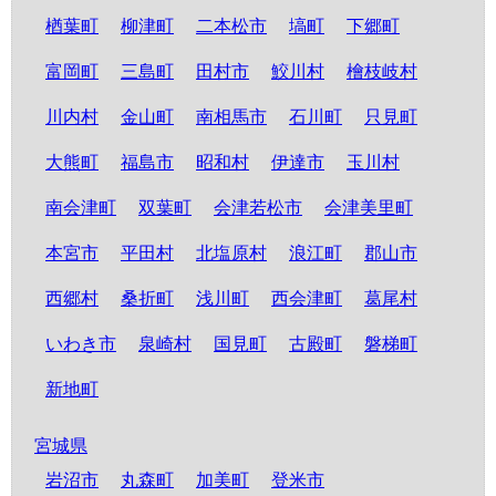
楢葉町
柳津町
二本松市
塙町
下郷町
富岡町
三島町
田村市
鮫川村
檜枝岐村
川内村
金山町
南相馬市
石川町
只見町
大熊町
福島市
昭和村
伊達市
玉川村
南会津町
双葉町
会津若松市
会津美里町
本宮市
平田村
北塩原村
浪江町
郡山市
西郷村
桑折町
浅川町
西会津町
葛尾村
いわき市
泉崎村
国見町
古殿町
磐梯町
新地町
宮城県
岩沼市
丸森町
加美町
登米市