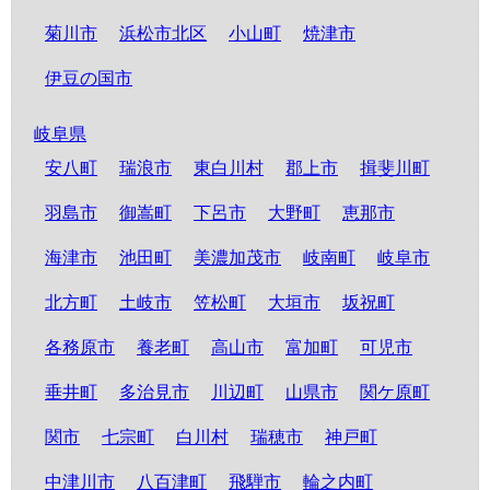
菊川市
浜松市北区
小山町
焼津市
伊豆の国市
岐阜県
安八町
瑞浪市
東白川村
郡上市
揖斐川町
羽島市
御嵩町
下呂市
大野町
恵那市
海津市
池田町
美濃加茂市
岐南町
岐阜市
北方町
土岐市
笠松町
大垣市
坂祝町
各務原市
養老町
高山市
富加町
可児市
垂井町
多治見市
川辺町
山県市
関ケ原町
関市
七宗町
白川村
瑞穂市
神戸町
中津川市
八百津町
飛騨市
輪之内町