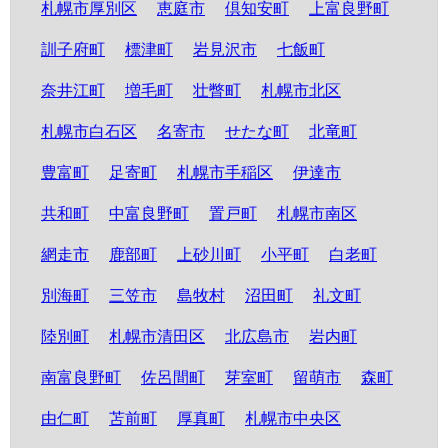
札幌市厚別区
恵庭市
倶知安町
上富良野町
訓子府町
標津町
岩見沢市
七飯町
奈井江町
増毛町
壮瞥町
札幌市北区
札幌市白石区
名寄市
せたな町
北竜町
豊富町
足寄町
札幌市手稲区
伊達市
共和町
中富良野町
置戸町
札幌市南区
網走市
鹿部町
上砂川町
小平町
白老町
別海町
三笠市
島牧村
沼田町
礼文町
陸別町
札幌市清田区
北広島市
岩内町
南富良野町
佐呂間町
芽室町
留萌市
森町
由仁町
苫前町
厚真町
札幌市中央区