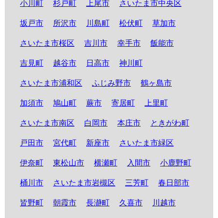
小川町
杉戸町
上尾市
さいたま市中央区
坂戸市
所沢市
川島町
松伏町
草加市
さいたま市桜区
吉川市
幸手市
飯能市
吉見町
越谷市
日高市
神川町
さいたま市浦和区
ふじみ野市
鶴ヶ島市
加須市
鳩山町
蕨市
寄居町
上里町
さいたま市南区
白岡市
本庄市
ときがわ町
戸田市
宮代町
新座市
さいたま市緑区
伊奈町
東松山市
横瀬町
入間市
小鹿野町
桶川市
さいたま市岩槻区
三芳町
春日部市
皆野町
朝霞市
長瀞町
久喜市
川越市