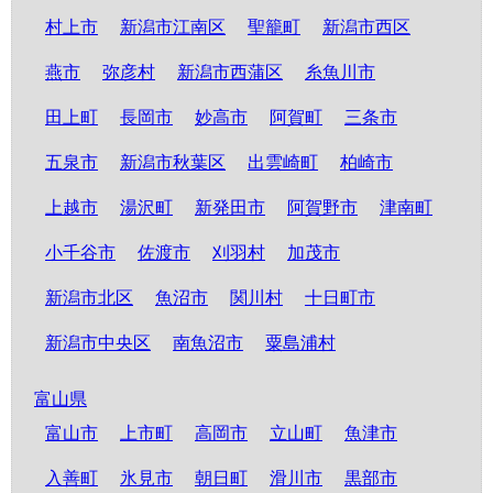
村上市
新潟市江南区
聖籠町
新潟市西区
燕市
弥彦村
新潟市西蒲区
糸魚川市
田上町
長岡市
妙高市
阿賀町
三条市
五泉市
新潟市秋葉区
出雲崎町
柏崎市
上越市
湯沢町
新発田市
阿賀野市
津南町
小千谷市
佐渡市
刈羽村
加茂市
新潟市北区
魚沼市
関川村
十日町市
新潟市中央区
南魚沼市
粟島浦村
富山県
富山市
上市町
高岡市
立山町
魚津市
入善町
氷見市
朝日町
滑川市
黒部市