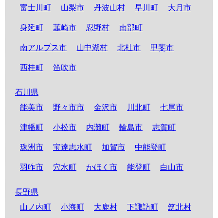
富士川町
山梨市
丹波山村
早川町
大月市
身延町
韮崎市
忍野村
南部町
南アルプス市
山中湖村
北杜市
甲斐市
西桂町
笛吹市
石川県
能美市
野々市市
金沢市
川北町
七尾市
津幡町
小松市
内灘町
輪島市
志賀町
珠洲市
宝達志水町
加賀市
中能登町
羽咋市
穴水町
かほく市
能登町
白山市
長野県
山ノ内町
小海町
大鹿村
下諏訪町
筑北村