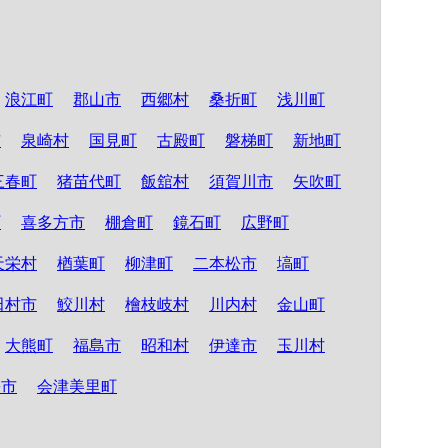
浪江町
郡山市
西郷村
桑折町
浅川町
市
泉崎村
国見町
古殿町
磐梯町
新地町
三春町
猪苗代町
飯舘村
須賀川市
矢吹町
町
喜多方市
棚倉町
鏡石町
広野町
天栄村
楢葉町
柳津町
二本松市
塙町
田村市
鮫川村
檜枝岐村
川内村
金山町
大熊町
福島市
昭和村
伊達市
玉川村
松市
会津美里町