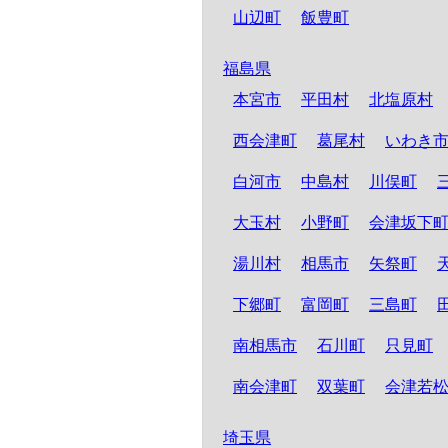
山辺町
飯豊町
福島県
本宮市
平田村
北塩原村
西会津町
葛尾村
いわき
白河市
中島村
川俣町
大玉村
小野町
会津坂下
湯川村
相馬市
矢祭町
下郷町
富岡町
三島町
南相馬市
石川町
只見町
南会津町
双葉町
会津若
埼玉県