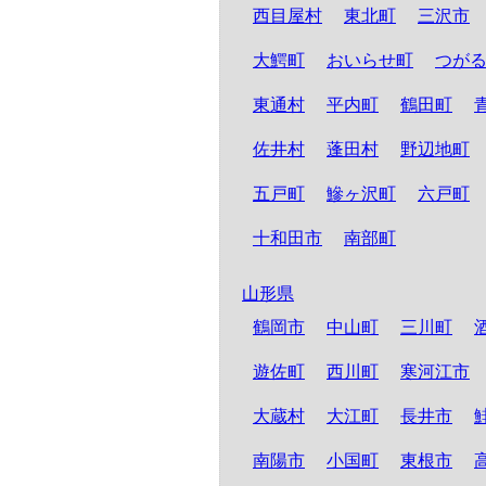
西目屋村
東北町
三沢市
大鰐町
おいらせ町
つが
東通村
平内町
鶴田町
佐井村
蓬田村
野辺地町
五戸町
鰺ヶ沢町
六戸町
十和田市
南部町
山形県
鶴岡市
中山町
三川町
遊佐町
西川町
寒河江市
大蔵村
大江町
長井市
南陽市
小国町
東根市