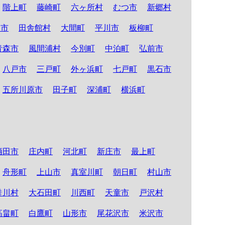
階上町
藤崎町
六ヶ所村
むつ市
新郷村
る市
田舎館村
大間町
平川市
板柳町
青森市
風間浦村
今別町
中泊町
弘前市
八戸市
三戸町
外ヶ浜町
七戸町
黒石市
五所川原市
田子町
深浦町
横浜町
酒田市
庄内町
河北町
新庄市
最上町
舟形町
上山市
真室川町
朝日町
村山市
鮭川村
大石田町
川西町
天童市
戸沢村
高畠町
白鷹町
山形市
尾花沢市
米沢市