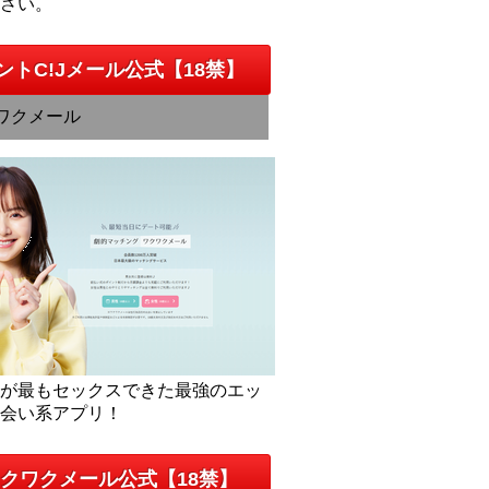
下さい。
ントC!Jメール公式【18禁】
ワクメール
人が最もセックスできた最強のエッ
出会い系アプリ！
クワクメール公式【18禁】