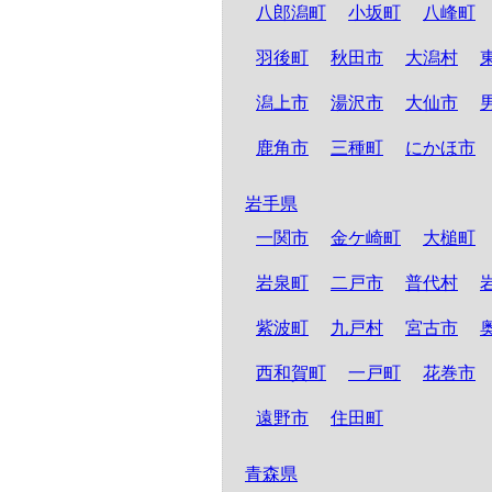
八郎潟町
小坂町
八峰町
羽後町
秋田市
大潟村
潟上市
湯沢市
大仙市
鹿角市
三種町
にかほ市
岩手県
一関市
金ケ崎町
大槌町
岩泉町
二戸市
普代村
紫波町
九戸村
宮古市
西和賀町
一戸町
花巻市
遠野市
住田町
青森県