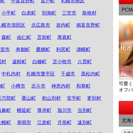
和町
中富良野町
置戸町
札幌市南区
PCM
小平町
白老町
別海町
三笠市
島牧村
札幌市清田区
北広島市
岩内町
南富良野町
森町
由仁町
苫前町
厚真町
根室市
寿都町
鷹栖町
利尻町
浦幌町
冠村
遠軽町
白糠町
苫小牧市
八雲町
中札内村
札幌市豊平区
千歳市
黒松内町
可愛
路町
小樽市
北斗市
神恵内村
和寒町
オフ
長万部町
栗山町
初山別村
安平町
更別村
当麻町
幌延町
厚岸町
旭川市
当別町
北海
士幌町
美唄市
江差町
月形町
遠別町