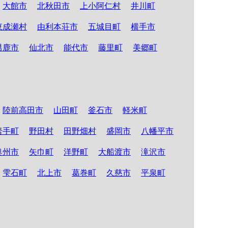
大館市
北秋田市
上小阿仁村
井川町
東成瀬村
由利本荘市
五城目町
横手市
男鹿市
仙北市
能代市
藤里町
美郷町
陸前高田市
山田町
釜石市
軽米町
岩手町
野田村
田野畑村
盛岡市
八幡平市
奥州市
矢巾町
洋野町
大船渡市
滝沢市
雫石町
北上市
葛巻町
久慈市
平泉町