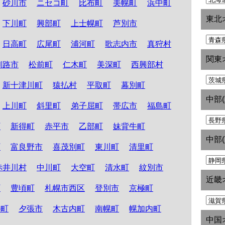
砂川市
ニセコ町
比布町
美幌町
浜中町
東北
下川町
興部町
上士幌町
芦別市
日高町
広尾町
浦河町
歌志内市
真狩村
関東
釧路市
松前町
仁木町
美深町
西興部村
新十津川町
猿払村
平取町
幕別町
中部
上川町
斜里町
弟子屈町
帯広市
福島町
町
新得町
赤平市
乙部町
妹背牛町
中部
町
富良野市
喜茂別町
東川町
清里町
赤井川村
中川町
大空町
清水町
紋別市
近畿
町
豊頃町
札幌市西区
登別市
京極町
か町
夕張市
木古内町
南幌町
幌加内町
中国