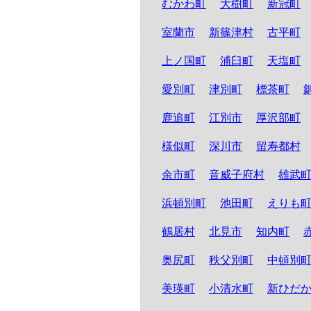
むかわ町
大樹町
新冠町
室蘭市
新篠津村
古平町
上ノ国町
浦臼町
天塩町
愛別町
津別町
標茶町
鹿追町
江別市
厚沢部町
様似町
深川市
留寿都村
余市町
音威子府村
雄武
浜頓別町
池田町
えりも
鶴居村
北見市
知内町
奥尻町
秩父別町
中頓別
美瑛町
小清水町
新ひだ