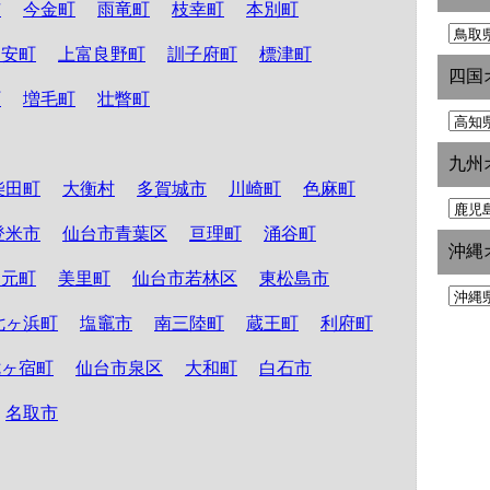
市
今金町
雨竜町
枝幸町
本別町
知安町
上富良野町
訓子府町
標津町
四国
町
増毛町
壮瞥町
九州
柴田町
大衡村
多賀城市
川崎町
色麻町
登米市
仙台市青葉区
亘理町
涌谷町
沖縄
山元町
美里町
仙台市若林区
東松島市
七ヶ浜町
塩竈市
南三陸町
蔵王町
利府町
七ヶ宿町
仙台市泉区
大和町
白石市
名取市