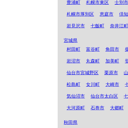
豊浦町
札幌市東区
士別
札幌市厚別区
恵庭市
倶
岩見沢市
七飯町
奈井江
宮城県
村田町
富谷町
角田市
岩沼市
丸森町
加美町
仙台市宮城野区
栗原市
松島町
女川町
大崎市
気仙沼市
仙台市太白区
大河原町
石巻市
大郷町
秋田県