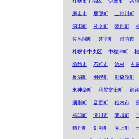
札幌市手稲区
伊達市
共
網走市
鹿部町
上砂川町
沼田町
礼文町
陸別町
佐呂間町
芽室町
留萌市
札幌市中央区
中標津町
函館市
石狩市
泊村
占
長沼町
羽幌町
洞爺湖町
東神楽町
利尻富士町
釧
湧別町
音更町
稚内市
羅臼町
滝川市
蘭越町
積丹町
剣淵町
滝上町