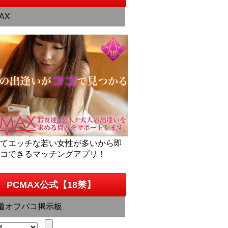
AX
くてエッチな若い女性が多いから即
パコできるマッチングアプリ！
PCMAX公式【18禁】
道オフパコ掲示板