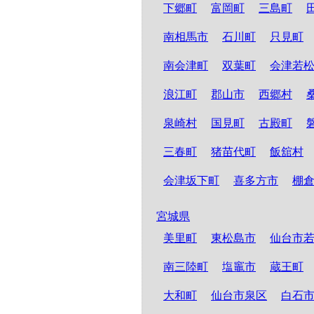
下郷町
富岡町
三島町
南相馬市
石川町
只見町
南会津町
双葉町
会津若
浪江町
郡山市
西郷村
泉崎村
国見町
古殿町
三春町
猪苗代町
飯舘村
会津坂下町
喜多方市
棚
宮城県
美里町
東松島市
仙台市
南三陸町
塩竈市
蔵王町
大和町
仙台市泉区
白石