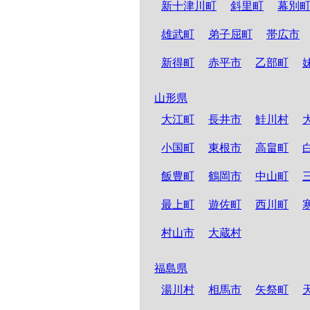
新十津川町
斜里町
幕別
雄武町
弟子屈町
帯広市
新得町
赤平市
乙部町
山形県
大江町
長井市
鮭川村
小国町
東根市
高畠町
飯豊町
鶴岡市
中山町
最上町
遊佐町
西川町
村山市
大蔵村
福島県
湯川村
相馬市
矢祭町