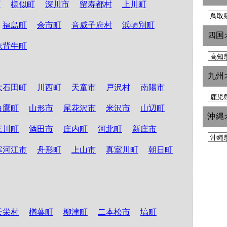
町
様似町
深川市
留寿都村
上川町
福島町
余市町
音威子府村
浜頓別町
四国
妹背牛町
九州
大石田町
川西町
天童市
戸沢村
南陽市
白鷹町
山形市
尾花沢市
米沢市
山辺町
沖縄
三川町
酒田市
庄内町
河北町
新庄市
寒河江市
舟形町
上山市
真室川町
朝日町
天栄村
楢葉町
柳津町
二本松市
塙町