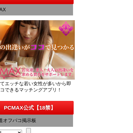
AX
くてエッチな若い女性が多いから即
パコできるマッチングアプリ！
PCMAX公式【18禁】
道オフパコ掲示板