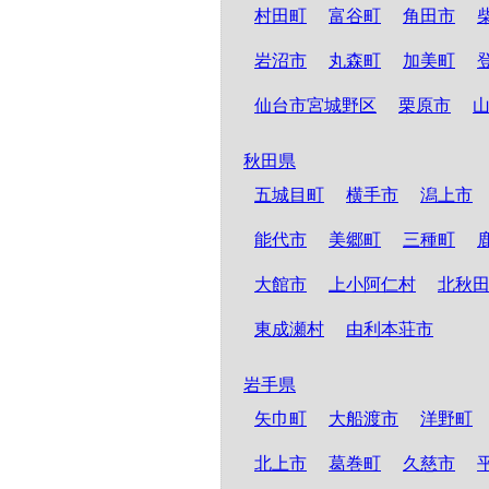
村田町
富谷町
角田市
岩沼市
丸森町
加美町
仙台市宮城野区
栗原市
秋田県
五城目町
横手市
潟上市
能代市
美郷町
三種町
大館市
上小阿仁村
北秋
東成瀬村
由利本荘市
岩手県
矢巾町
大船渡市
洋野町
北上市
葛巻町
久慈市