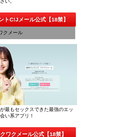
下さい。
ントC!Jメール公式【18禁】
ワクメール
人が最もセックスできた最強のエッ
出会い系アプリ！
クワクメール公式【18禁】