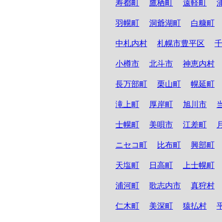
寿都町
鷹栖町
遠軽町
羽幌町
洞爺湖町
白糠町
中札内村
札幌市豊平区
小樽市
北斗市
神恵内村
長万部町
栗山町
幌延町
滝上町
厚岸町
旭川市
士幌町
美唄市
江差町
ニセコ町
比布町
興部町
天塩町
日高町
上士幌町
浦河町
歌志内市
真狩村
仁木町
美深町
猿払村