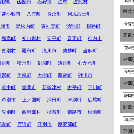
浦幌町
函館市
石狩市
泊村
占冠村
東北
苫小牧市
八雲町
長沼町
利尻富士町
千歳市
黒松内町
東神楽町
湧別町
釧路町
関東
和寒町
初山別村
安平町
音更町
稚内市
更別村
羅臼町
滝川市
蘭越町
当麻町
中部
当別町
積丹町
剣淵町
遠別町
むかわ町
月形町
美幌町
大樹町
新冠町
砂川市
中部
浜中町
室蘭市
新篠津村
古平町
下川町
芦別市
上ノ国町
浦臼町
津別町
広尾町
近畿
愛別町
西興部村
標茶町
釧路市
松前町
平取町
鹿追町
江別市
厚沢部町
中国