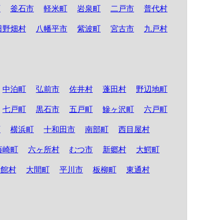
町
釜石市
軽米町
岩泉町
二戸市
普代村
田野畑村
八幡平市
紫波町
宮古市
九戸村
中泊町
弘前市
佐井村
蓬田村
野辺地町
七戸町
黒石市
五戸町
鰺ヶ沢町
六戸町
町
横浜町
十和田市
南部町
西目屋村
藤崎町
六ヶ所村
むつ市
新郷村
大鰐町
舎館村
大間町
平川市
板柳町
東通村