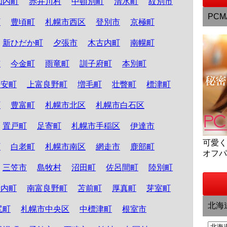
知内町
赤井川村
中頓別町
清水町
紋別市
PCM
町
豊頃町
札幌市西区
登別市
京極町
新ひだか町
夕張市
木古内町
南幌町
市
今金町
雨竜町
訓子府町
本別町
知安町
上富良野町
増毛町
壮瞥町
標津町
町
豊富町
札幌市北区
札幌市白石区
置戸町
足寄町
札幌市手稲区
伊達市
可愛
町
白老町
札幌市南区
網走市
鹿部町
オフ
三笠市
島牧村
沼田町
佐呂間町
陸別町
岩内町
南富良野町
苫前町
厚真町
芽室町
北海
尻町
札幌市中央区
中標津町
根室市