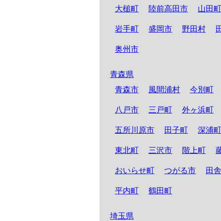
大槌町
陸前高田市
山田
岩手町
盛岡市
野田村
奥州市
青森県
青森市
風間浦村
今別町
八戸市
三戸町
外ヶ浜町
五所川原市
田子町
深浦
東北町
三沢市
階上町
おいらせ町
つがる市
田
平内町
鶴田町
埼玉県