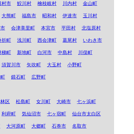
田村市
鮫川村
檜枝岐村
川内村
金山町
大熊町
福島市
昭和村
伊達市
玉川村
松市
会津美里町
本宮市
平田村
北塩原村
桑折町
浅川町
西会津町
葛尾村
いわき市
磐梯町
新地町
白河市
中島村
川俣町
須賀川市
矢吹町
大玉村
小野町
倉町
鏡石町
広野町
若林区
松島町
女川町
大崎市
七ヶ浜町
利府町
気仙沼市
七ヶ宿町
仙台市太白区
市
大河原町
大郷町
石巻市
名取市