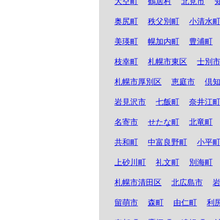
大空町
鶴居村
北見市
奥尻町
秩父別町
小清水
美瑛町
幌加内町
豊浦町
枝幸町
札幌市東区
士別
札幌市厚別区
恵庭市
倶
岩見沢市
七飯町
奈井江
名寄市
せたな町
北竜町
共和町
中富良野町
小平
上砂川町
礼文町
別海町
札幌市清田区
北広島市
留萌市
森町
由仁町
利