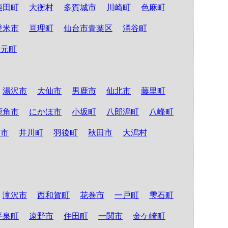
柴田町
大衡村
多賀城市
川崎町
色麻町
登米市
亘理町
仙台市青葉区
涌谷町
山元町
湯沢市
大仙市
男鹿市
仙北市
藤里町
鹿角市
にかほ市
小坂町
八郎潟町
八峰町
田市
井川町
羽後町
秋田市
大潟村
滝沢市
西和賀町
花巻市
一戸町
雫石町
平泉町
遠野市
住田町
一関市
金ケ崎町