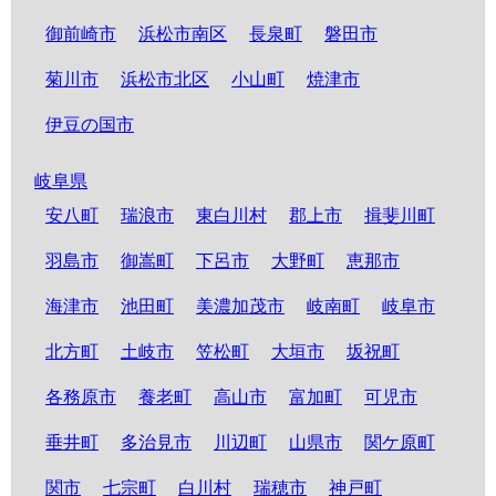
御前崎市
浜松市南区
長泉町
磐田市
菊川市
浜松市北区
小山町
焼津市
伊豆の国市
岐阜県
安八町
瑞浪市
東白川村
郡上市
揖斐川町
羽島市
御嵩町
下呂市
大野町
恵那市
海津市
池田町
美濃加茂市
岐南町
岐阜市
北方町
土岐市
笠松町
大垣市
坂祝町
各務原市
養老町
高山市
富加町
可児市
垂井町
多治見市
川辺町
山県市
関ケ原町
関市
七宗町
白川村
瑞穂市
神戸町