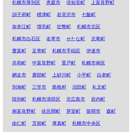
札幌市厚別区
恵庭市
倶知安町
上富良野町
訓子府町
標津町
岩見沢市
七飯町
奈井江町
増毛町
壮瞥町
札幌市北区
札幌市白石区
名寄市
せたな町
北竜町
豊富町
足寄町
札幌市手稲区
伊達市
共和町
中富良野町
置戸町
札幌市南区
網走市
鹿部町
上砂川町
小平町
白老町
別海町
三笠市
島牧村
沼田町
礼文町
陸別町
札幌市清田区
北広島市
岩内町
南富良野町
佐呂間町
芽室町
留萌市
森町
由仁町
苫前町
厚真町
札幌市中央区