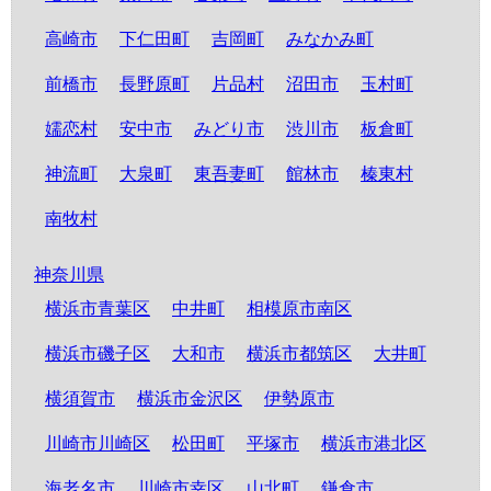
高崎市
下仁田町
吉岡町
みなかみ町
前橋市
長野原町
片品村
沼田市
玉村町
嬬恋村
安中市
みどり市
渋川市
板倉町
神流町
大泉町
東吾妻町
館林市
榛東村
南牧村
神奈川県
横浜市青葉区
中井町
相模原市南区
横浜市磯子区
大和市
横浜市都筑区
大井町
横須賀市
横浜市金沢区
伊勢原市
川崎市川崎区
松田町
平塚市
横浜市港北区
海老名市
川崎市幸区
山北町
鎌倉市