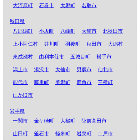
大河原町
石巻市
大郷町
名取市
秋田県
八郎潟町
小坂町
八峰町
大館市
北秋田市
上小阿仁村
井川町
羽後町
秋田市
大潟村
東成瀬村
由利本荘市
五城目町
横手市
潟上市
湯沢市
大仙市
男鹿市
仙北市
能代市
藤里町
美郷町
鹿角市
三種町
にかほ市
岩手県
一関市
金ケ崎町
大槌町
陸前高田市
山田町
釜石市
軽米町
岩泉町
二戸市