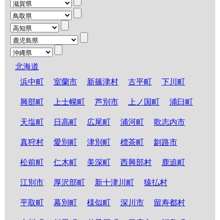
北海道
浜中町
室蘭市
新篠津村
古平町
下川町
興部町
上士幌町
芦別市
上ノ国町
浦臼町
天塩町
日高町
広尾町
浦河町
歌志内市
真狩村
愛別町
津別町
標茶町
釧路市
松前町
仁木町
美深町
西興部村
鹿追町
江別市
厚沢部町
新十津川町
猿払村
平取町
幕別町
様似町
深川市
留寿都村