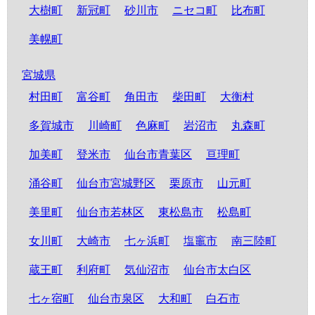
大樹町
新冠町
砂川市
ニセコ町
比布町
美幌町
宮城県
村田町
富谷町
角田市
柴田町
大衡村
多賀城市
川崎町
色麻町
岩沼市
丸森町
加美町
登米市
仙台市青葉区
亘理町
涌谷町
仙台市宮城野区
栗原市
山元町
美里町
仙台市若林区
東松島市
松島町
女川町
大崎市
七ヶ浜町
塩竈市
南三陸町
蔵王町
利府町
気仙沼市
仙台市太白区
七ヶ宿町
仙台市泉区
大和町
白石市