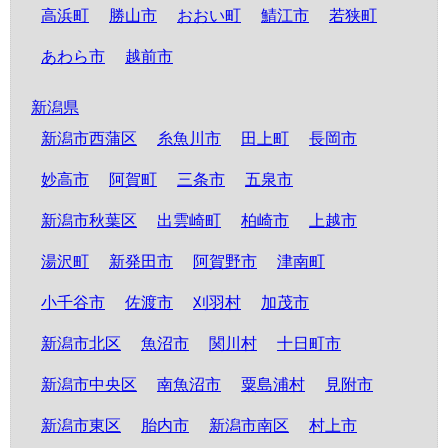
高浜町
勝山市
おおい町
鯖江市
若狭町
あわら市
越前市
新潟県
新潟市西蒲区
糸魚川市
田上町
長岡市
妙高市
阿賀町
三条市
五泉市
新潟市秋葉区
出雲崎町
柏崎市
上越市
湯沢町
新発田市
阿賀野市
津南町
小千谷市
佐渡市
刈羽村
加茂市
新潟市北区
魚沼市
関川村
十日町市
新潟市中央区
南魚沼市
粟島浦村
見附市
新潟市東区
胎内市
新潟市南区
村上市