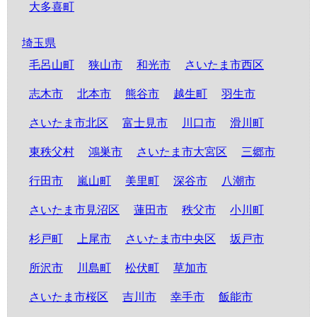
大多喜町
埼玉県
毛呂山町
狭山市
和光市
さいたま市西区
志木市
北本市
熊谷市
越生町
羽生市
さいたま市北区
富士見市
川口市
滑川町
東秩父村
鴻巣市
さいたま市大宮区
三郷市
行田市
嵐山町
美里町
深谷市
八潮市
さいたま市見沼区
蓮田市
秩父市
小川町
杉戸町
上尾市
さいたま市中央区
坂戸市
所沢市
川島町
松伏町
草加市
さいたま市桜区
吉川市
幸手市
飯能市