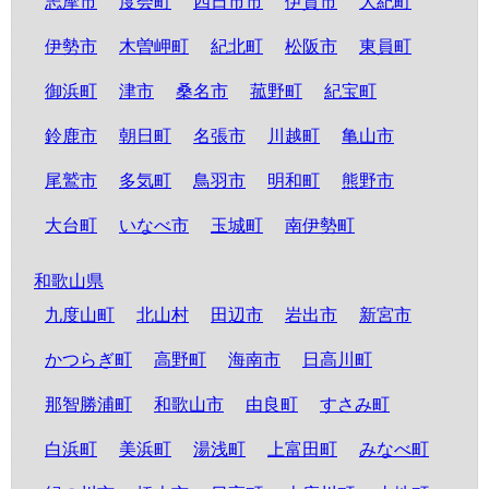
志摩市
度会町
四日市市
伊賀市
大紀町
伊勢市
木曽岬町
紀北町
松阪市
東員町
御浜町
津市
桑名市
菰野町
紀宝町
鈴鹿市
朝日町
名張市
川越町
亀山市
尾鷲市
多気町
鳥羽市
明和町
熊野市
大台町
いなべ市
玉城町
南伊勢町
和歌山県
九度山町
北山村
田辺市
岩出市
新宮市
かつらぎ町
高野町
海南市
日高川町
那智勝浦町
和歌山市
由良町
すさみ町
白浜町
美浜町
湯浅町
上富田町
みなべ町