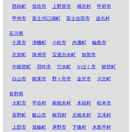
西桂町
笛吹市
上野原市
鳴沢村
甲府市
甲州市
富士河口湖町
富士吉田市
道志村
石川県
七尾市
津幡町
小松市
内灘町
輪島市
志賀町
珠洲市
宝達志水町
加賀市
中能登町
羽咋市
穴水町
かほく市
能登町
白山市
能美市
野々市市
金沢市
川北町
長野県
大町市
平谷村
南相木村
木祖村
松本市
辰野町
飯山市
根羽村
北相木村
王滝村
上田市
箕輪町
茅野市
下條村
木島平村