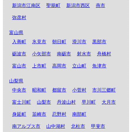
新潟市江南区
聖籠町
新潟市西区
燕市
弥彦村
富山県
入善町
氷見市
朝日町
滑川市
黒部市
砺波市
小矢部市
南砺市
射水市
舟橋村
富山市
上市町
高岡市
立山町
魚津市
山梨県
中央市
昭和町
都留市
小菅村
市川三郷町
富士川町
山梨市
丹波山村
早川町
大月市
身延町
韮崎市
忍野村
南部町
南アルプス市
山中湖村
北杜市
甲斐市