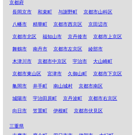
京都府
長岡京市
和束町
与謝野町
京都市山科区
八幡市
精華町
京都市西京区
京田辺市
京都市北区
福知山市
京丹後市
京都市上京区
舞鶴市
南丹市
京都市左京区
綾部市
木津川市
京都市中京区
宇治市
大山崎町
京都市東山区
宮津市
久御山町
京都市下京区
亀岡市
井手町
南山城村
京都市南区
城陽市
宇治田原町
京丹波町
京都市右京区
向日市
笠置町
伊根町
京都市伏見区
三重県