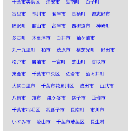
千葉市美浜区
浦安市
鋸南町
白子町
富里市
鴨川市
君津市
長柄町
習志野市
睦沢町
館山市
富津市
四街道市
神崎町
多古町
木更津市
白井市
袖ケ浦市
九十九里町
柏市
茂原市
横芝光町
野田市
松戸市
勝浦市
一宮町
芝山町
香取市
東金市
千葉市中央区
佐倉市
酒々井町
大網白里市
千葉市花見川区
成田市
山武市
八街市
旭市
鎌ケ谷市
銚子市
匝瑳市
千葉市稲毛区
我孫子市
長南町
市川市
いすみ市
流山市
千葉市若葉区
長生村