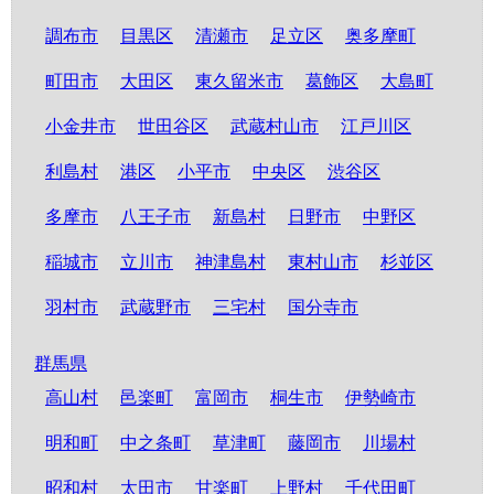
調布市
目黒区
清瀬市
足立区
奥多摩町
町田市
大田区
東久留米市
葛飾区
大島町
小金井市
世田谷区
武蔵村山市
江戸川区
利島村
港区
小平市
中央区
渋谷区
多摩市
八王子市
新島村
日野市
中野区
稲城市
立川市
神津島村
東村山市
杉並区
羽村市
武蔵野市
三宅村
国分寺市
群馬県
高山村
邑楽町
富岡市
桐生市
伊勢崎市
明和町
中之条町
草津町
藤岡市
川場村
昭和村
太田市
甘楽町
上野村
千代田町