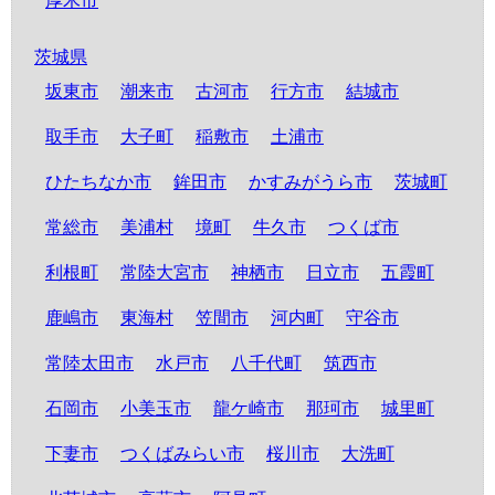
厚木市
茨城県
坂東市
潮来市
古河市
行方市
結城市
取手市
大子町
稲敷市
土浦市
ひたちなか市
鉾田市
かすみがうら市
茨城町
常総市
美浦村
境町
牛久市
つくば市
利根町
常陸大宮市
神栖市
日立市
五霞町
鹿嶋市
東海村
笠間市
河内町
守谷市
常陸太田市
水戸市
八千代町
筑西市
石岡市
小美玉市
龍ケ崎市
那珂市
城里町
下妻市
つくばみらい市
桜川市
大洗町