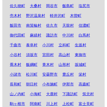
佐久穂町
大桑村
岡谷市
飯島町
塩尻市
売木村
野沢温泉村
軽井沢町
木曽町
飯田市
南箕輪村
佐久市
天龍村
信濃町
御代田町
麻績村
諏訪市
中川村
白馬村
千曲市
泰阜村
小川村
立科町
生坂村
小谷村
須坂市
宮田村
高山村
東御市
喬木村
飯綱町
青木村
山形村
坂城町
小諸市
松川町
安曇野市
豊丘村
栄村
長和町
朝日村
小布施町
伊那市
高森町
山ノ内町
小海町
大鹿村
下諏訪町
筑北村
駒ヶ根市
阿南町
川上村
上松町
富士見町