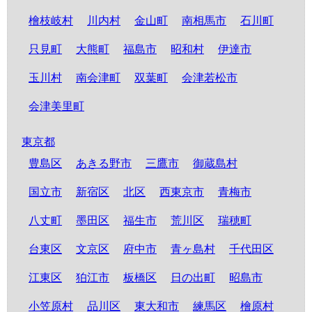
檜枝岐村
川内村
金山町
南相馬市
石川町
只見町
大熊町
福島市
昭和村
伊達市
玉川村
南会津町
双葉町
会津若松市
会津美里町
東京都
豊島区
あきる野市
三鷹市
御蔵島村
国立市
新宿区
北区
西東京市
青梅市
八丈町
墨田区
福生市
荒川区
瑞穂町
台東区
文京区
府中市
青ヶ島村
千代田区
江東区
狛江市
板橋区
日の出町
昭島市
小笠原村
品川区
東大和市
練馬区
檜原村