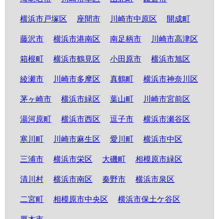
横浜市戸塚区
座間市
川崎市中原区
開成町
藤沢市
横浜市港南区
南足柄市
川崎市高津区
箱根町
横浜市鶴見区
小田原市
横浜市旭区
綾瀬市
川崎市多摩区
真鶴町
横浜市神奈川区
茅ヶ崎市
横浜市緑区
葉山町
川崎市宮前区
湯河原町
横浜市西区
逗子市
横浜市瀬谷区
寒川町
川崎市麻生区
愛川町
横浜市中区
三浦市
横浜市栄区
大磯町
相模原市緑区
清川村
横浜市南区
秦野市
横浜市泉区
二宮町
相模原市中央区
横浜市保土ケ谷区