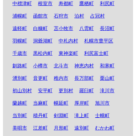
中標津町
根室市
寿都町
鷹栖町
利尻町
浦幌町
函館市
石狩市
泊村
占冠村
遠軽町
白糠町
苫小牧市
八雲町
長沼町
羽幌町
洞爺湖町
中札内村
札幌市豊平区
千歳市
黒松内町
東神楽町
利尻富士町
釧路町
小樽市
北斗市
神恵内村
和寒町
湧別町
音更町
稚内市
長万部町
栗山町
初山別村
安平町
更別村
羅臼町
滝川市
蘭越町
当麻町
幌延町
厚岸町
旭川市
当別町
積丹町
剣淵町
滝上町
士幌町
美唄市
江差町
月形町
遠別町
むかわ町