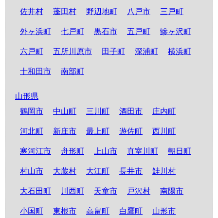
佐井村
蓬田村
野辺地町
八戸市
三戸町
外ヶ浜町
七戸町
黒石市
五戸町
鰺ヶ沢町
六戸町
五所川原市
田子町
深浦町
横浜町
十和田市
南部町
山形県
鶴岡市
中山町
三川町
酒田市
庄内町
河北町
新庄市
最上町
遊佐町
西川町
寒河江市
舟形町
上山市
真室川町
朝日町
村山市
大蔵村
大江町
長井市
鮭川村
大石田町
川西町
天童市
戸沢村
南陽市
小国町
東根市
高畠町
白鷹町
山形市