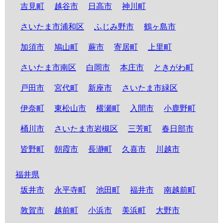
吉見町
越谷市
日高市
神川町
さいたま市浦和区
ふじみ野市
鶴ヶ島市
加須市
鳩山町
蕨市
寄居町
上里町
さいたま市南区
白岡市
本庄市
ときがわ町
戸田市
宮代町
新座市
さいたま市緑区
伊奈町
東松山市
横瀬町
入間市
小鹿野町
桶川市
さいたま市岩槻区
三芳町
春日部市
皆野町
朝霞市
長瀞町
久喜市
川越市
福井県
坂井市
永平寺町
池田町
福井市
南越前町
敦賀市
越前町
小浜市
美浜町
大野市