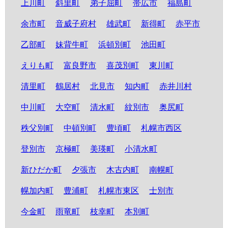
上川町
斜里町
弟子屈町
帯広市
福島町
余市町
音威子府村
雄武町
新得町
赤平市
乙部町
妹背牛町
浜頓別町
池田町
えりも町
富良野市
喜茂別町
東川町
清里町
鶴居村
北見市
知内町
赤井川村
中川町
大空町
清水町
紋別市
奥尻町
秩父別町
中頓別町
豊頃町
札幌市西区
登別市
京極町
美瑛町
小清水町
新ひだか町
夕張市
木古内町
南幌町
幌加内町
豊浦町
札幌市東区
士別市
今金町
雨竜町
枝幸町
本別町