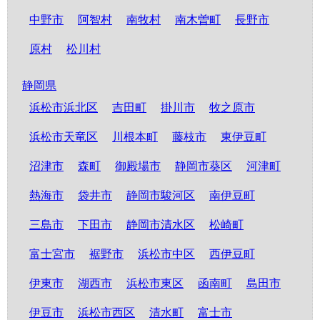
中野市
阿智村
南牧村
南木曽町
長野市
原村
松川村
静岡県
浜松市浜北区
吉田町
掛川市
牧之原市
浜松市天竜区
川根本町
藤枝市
東伊豆町
沼津市
森町
御殿場市
静岡市葵区
河津町
熱海市
袋井市
静岡市駿河区
南伊豆町
三島市
下田市
静岡市清水区
松崎町
富士宮市
裾野市
浜松市中区
西伊豆町
伊東市
湖西市
浜松市東区
函南町
島田市
伊豆市
浜松市西区
清水町
富士市