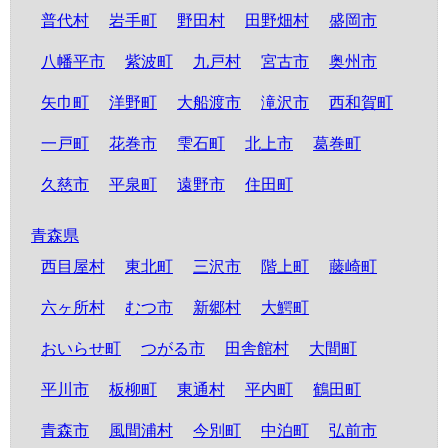
普代村
岩手町
野田村
田野畑村
盛岡市
八幡平市
紫波町
九戸村
宮古市
奥州市
矢巾町
洋野町
大船渡市
滝沢市
西和賀町
一戸町
花巻市
雫石町
北上市
葛巻町
久慈市
平泉町
遠野市
住田町
青森県
西目屋村
東北町
三沢市
階上町
藤崎町
六ヶ所村
むつ市
新郷村
大鰐町
おいらせ町
つがる市
田舎館村
大間町
平川市
板柳町
東通村
平内町
鶴田町
青森市
風間浦村
今別町
中泊町
弘前市