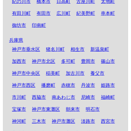
紀の川市
橋本市
日高町
古座川町
太地町
有田川町
有田市
広川町
紀美野町
串本町
御坊市
印南町
兵庫県
神戸市垂水区
猪名川町
相生市
新温泉町
加西市
神戸市北区
多可町
豊岡市
篠山市
神戸市中央区
稲美町
加古川市
養父市
神戸市西区
播磨町
赤穂市
丹波市
姫路市
市川町
西脇市
南あわじ市
尼崎市
福崎町
宝塚市
神戸市東灘区
朝来市
明石市
神河町
三木市
神戸市灘区
淡路市
西宮市