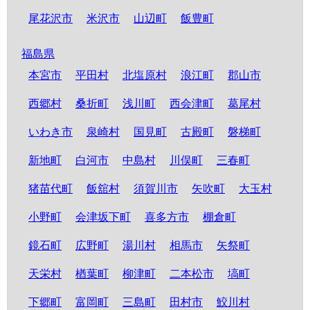
尾花沢市
米沢市
山辺町
飯豊町
福島県
本宮市
平田村
北塩原村
浪江町
郡山市
西郷村
桑折町
浅川町
西会津町
葛尾村
いわき市
泉崎村
国見町
古殿町
磐梯町
新地町
白河市
中島村
川俣町
三春町
猪苗代町
飯舘村
須賀川市
矢吹町
大玉村
小野町
会津坂下町
喜多方市
棚倉町
鏡石町
広野町
湯川村
相馬市
矢祭町
天栄村
楢葉町
柳津町
二本松市
塙町
下郷町
富岡町
三島町
田村市
鮫川村