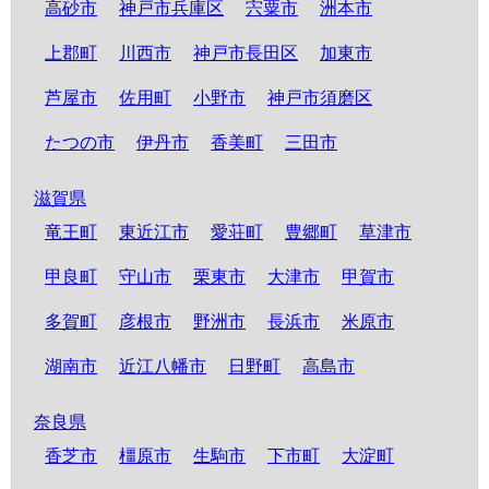
高砂市
神戸市兵庫区
宍粟市
洲本市
上郡町
川西市
神戸市長田区
加東市
芦屋市
佐用町
小野市
神戸市須磨区
たつの市
伊丹市
香美町
三田市
滋賀県
竜王町
東近江市
愛荘町
豊郷町
草津市
甲良町
守山市
栗東市
大津市
甲賀市
多賀町
彦根市
野洲市
長浜市
米原市
湖南市
近江八幡市
日野町
高島市
奈良県
香芝市
橿原市
生駒市
下市町
大淀町