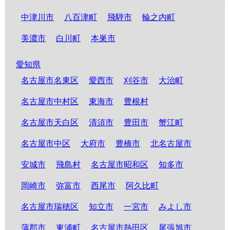
中津川市
八百津町
飛騨市
輪之内町
美濃市
白川町
本巣市
愛知県
名古屋市名東区
愛西市
刈谷市
大治町
名古屋市中村区
東海市
豊根村
名古屋市天白区
清須市
豊田市
蟹江町
名古屋市中区
大府市
豊橋市
北名古屋市
安城市
飛島村
名古屋市昭和区
知多市
岡崎市
弥富市
西尾市
阿久比町
名古屋市瑞穂区
知立市
一宮市
みよし市
蒲郡市
東浦町
名古屋市熱田区
尾張旭市