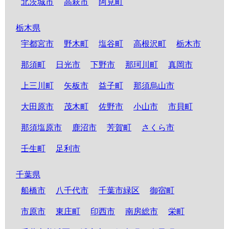
北茨城市
高萩市
阿見町
栃木県
宇都宮市
野木町
塩谷町
高根沢町
栃木市
那須町
日光市
下野市
那珂川町
真岡市
上三川町
矢板市
益子町
那須烏山市
大田原市
茂木町
佐野市
小山市
市貝町
那須塩原市
鹿沼市
芳賀町
さくら市
壬生町
足利市
千葉県
船橋市
八千代市
千葉市緑区
御宿町
市原市
東庄町
印西市
南房総市
栄町