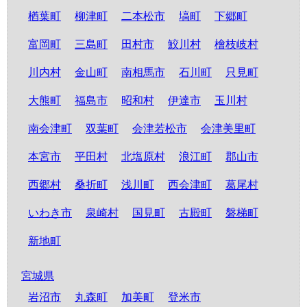
楢葉町
柳津町
二本松市
塙町
下郷町
富岡町
三島町
田村市
鮫川村
檜枝岐村
川内村
金山町
南相馬市
石川町
只見町
大熊町
福島市
昭和村
伊達市
玉川村
南会津町
双葉町
会津若松市
会津美里町
本宮市
平田村
北塩原村
浪江町
郡山市
西郷村
桑折町
浅川町
西会津町
葛尾村
いわき市
泉崎村
国見町
古殿町
磐梯町
新地町
宮城県
岩沼市
丸森町
加美町
登米市