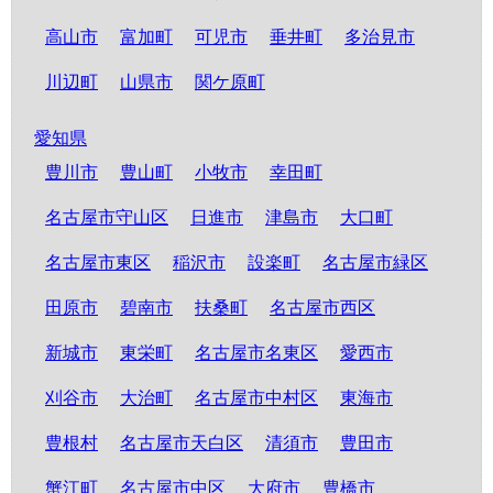
高山市
富加町
可児市
垂井町
多治見市
川辺町
山県市
関ケ原町
愛知県
豊川市
豊山町
小牧市
幸田町
名古屋市守山区
日進市
津島市
大口町
名古屋市東区
稲沢市
設楽町
名古屋市緑区
田原市
碧南市
扶桑町
名古屋市西区
新城市
東栄町
名古屋市名東区
愛西市
刈谷市
大治町
名古屋市中村区
東海市
豊根村
名古屋市天白区
清須市
豊田市
蟹江町
名古屋市中区
大府市
豊橋市