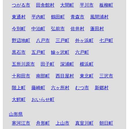
つがる市
田舎館村
大間町
平川市
板柳町
東通村
平内町
鶴田町
青森市
風間浦村
今別町
中泊町
弘前市
佐井村
蓬田村
野辺地町
八戸市
三戸町
外ヶ浜町
七戸町
黒石市
五戸町
鰺ヶ沢町
六戸町
五所川原市
田子町
深浦町
横浜町
十和田市
南部町
西目屋村
東北町
三沢市
階上町
藤崎町
六ヶ所村
むつ市
新郷村
大鰐町
おいらせ町
山形県
寒河江市
舟形町
上山市
真室川町
朝日町