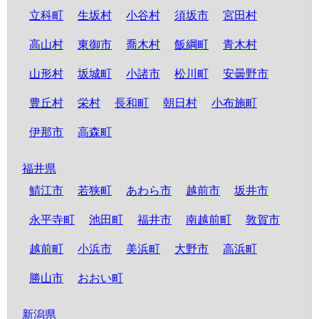
立科町
生坂村
小谷村
須坂市
宮田村
高山村
東御市
喬木村
飯綱町
青木村
山形村
坂城町
小諸市
松川町
安曇野市
豊丘村
栄村
長和町
朝日村
小布施町
伊那市
高森町
福井県
鯖江市
若狭町
あわら市
越前市
坂井市
永平寺町
池田町
福井市
南越前町
敦賀市
越前町
小浜市
美浜町
大野市
高浜町
勝山市
おおい町
新潟県