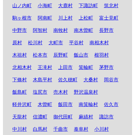
山ノ内町
小海町
大鹿村
下諏訪町
筑北村
駒ヶ根市
阿南町
川上村
上松町
富士見町
中野市
阿智村
南牧村
南木曽町
長野市
原村
松川村
大町市
平谷村
南相木村
木祖村
松本市
辰野町
飯山市
根羽村
北相木村
王滝村
上田市
箕輪町
茅野市
下條村
木島平村
佐久穂町
大桑村
岡谷市
飯島町
塩尻市
売木村
野沢温泉村
軽井沢町
木曽町
飯田市
南箕輪村
佐久市
天龍村
信濃町
御代田町
麻績村
諏訪市
中川村
白馬村
千曲市
泰阜村
小川村