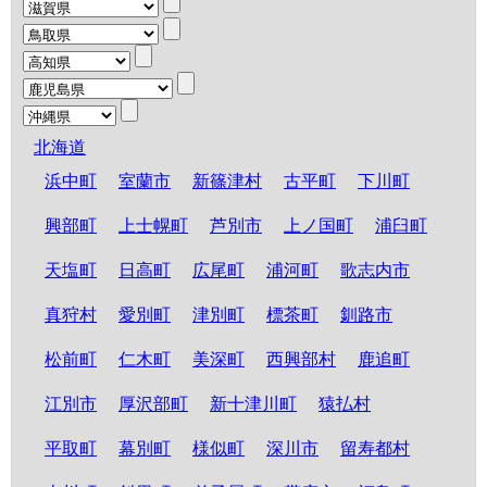
北海道
浜中町
室蘭市
新篠津村
古平町
下川町
興部町
上士幌町
芦別市
上ノ国町
浦臼町
天塩町
日高町
広尾町
浦河町
歌志内市
真狩村
愛別町
津別町
標茶町
釧路市
松前町
仁木町
美深町
西興部村
鹿追町
江別市
厚沢部町
新十津川町
猿払村
平取町
幕別町
様似町
深川市
留寿都村