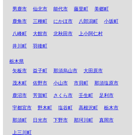
男鹿市
仙北市
能代市
藤里町
美郷町
鹿角市
三種町
にかほ市
八郎潟町
小坂町
八峰町
大館市
北秋田市
上小阿仁村
井川町
羽後町
栃木県
矢板市
益子町
那須烏山市
大田原市
茂木町
佐野市
小山市
市貝町
那須塩原市
鹿沼市
芳賀町
さくら市
壬生町
足利市
宇都宮市
野木町
塩谷町
高根沢町
栃木市
那須町
日光市
下野市
那珂川町
真岡市
上三川町