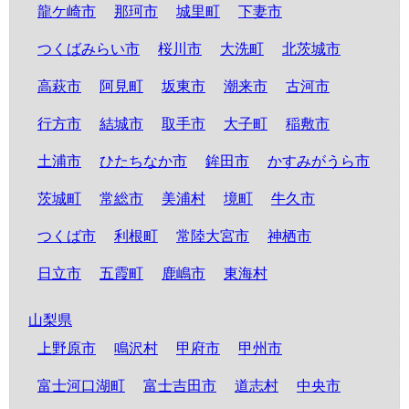
龍ケ崎市
那珂市
城里町
下妻市
つくばみらい市
桜川市
大洗町
北茨城市
高萩市
阿見町
坂東市
潮来市
古河市
行方市
結城市
取手市
大子町
稲敷市
土浦市
ひたちなか市
鉾田市
かすみがうら市
茨城町
常総市
美浦村
境町
牛久市
つくば市
利根町
常陸大宮市
神栖市
日立市
五霞町
鹿嶋市
東海村
山梨県
上野原市
鳴沢村
甲府市
甲州市
富士河口湖町
富士吉田市
道志村
中央市