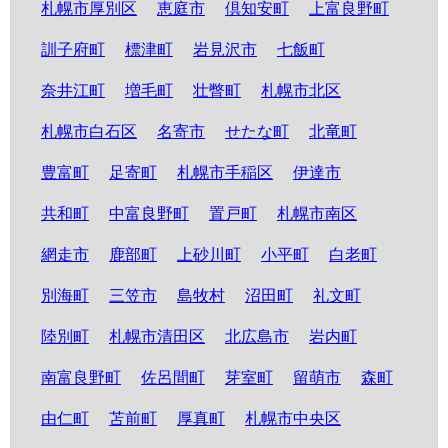
札幌市厚別区
恵庭市
倶知安町
上富良野町
訓子府町
標津町
岩見沢市
七飯町
奈井江町
増毛町
壮瞥町
札幌市北区
札幌市白石区
名寄市
せたな町
北竜町
豊富町
足寄町
札幌市手稲区
伊達市
共和町
中富良野町
置戸町
札幌市南区
網走市
鹿部町
上砂川町
小平町
白老町
別海町
三笠市
島牧村
沼田町
礼文町
陸別町
札幌市清田区
北広島市
岩内町
南富良野町
佐呂間町
芽室町
留萌市
森町
由仁町
苫前町
厚真町
札幌市中央区