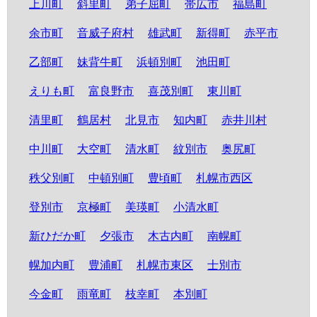
上川町
斜里町
弟子屈町
帯広市
福島町
余市町
音威子府村
雄武町
新得町
赤平市
乙部町
妹背牛町
浜頓別町
池田町
えりも町
富良野市
喜茂別町
東川町
清里町
鶴居村
北見市
知内町
赤井川村
中川町
大空町
清水町
紋別市
奥尻町
秩父別町
中頓別町
豊頃町
札幌市西区
登別市
京極町
美瑛町
小清水町
新ひだか町
夕張市
木古内町
南幌町
幌加内町
豊浦町
札幌市東区
士別市
今金町
雨竜町
枝幸町
本別町