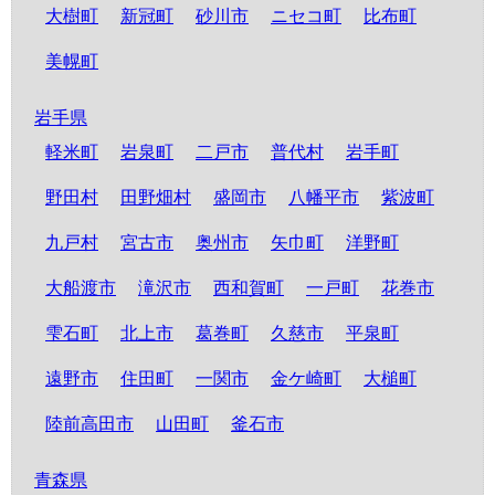
大樹町
新冠町
砂川市
ニセコ町
比布町
美幌町
岩手県
軽米町
岩泉町
二戸市
普代村
岩手町
野田村
田野畑村
盛岡市
八幡平市
紫波町
九戸村
宮古市
奥州市
矢巾町
洋野町
大船渡市
滝沢市
西和賀町
一戸町
花巻市
雫石町
北上市
葛巻町
久慈市
平泉町
遠野市
住田町
一関市
金ケ崎町
大槌町
陸前高田市
山田町
釜石市
青森県