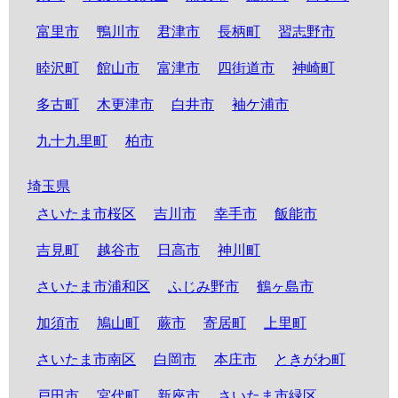
富里市
鴨川市
君津市
長柄町
習志野市
睦沢町
館山市
富津市
四街道市
神崎町
多古町
木更津市
白井市
袖ケ浦市
九十九里町
柏市
埼玉県
さいたま市桜区
吉川市
幸手市
飯能市
吉見町
越谷市
日高市
神川町
さいたま市浦和区
ふじみ野市
鶴ヶ島市
加須市
鳩山町
蕨市
寄居町
上里町
さいたま市南区
白岡市
本庄市
ときがわ町
戸田市
宮代町
新座市
さいたま市緑区