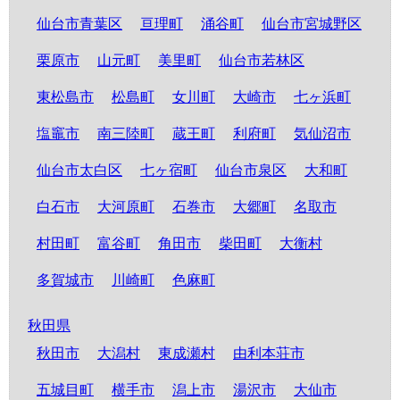
仙台市青葉区
亘理町
涌谷町
仙台市宮城野区
栗原市
山元町
美里町
仙台市若林区
東松島市
松島町
女川町
大崎市
七ヶ浜町
塩竈市
南三陸町
蔵王町
利府町
気仙沼市
仙台市太白区
七ヶ宿町
仙台市泉区
大和町
白石市
大河原町
石巻市
大郷町
名取市
村田町
富谷町
角田市
柴田町
大衡村
多賀城市
川崎町
色麻町
秋田県
秋田市
大潟村
東成瀬村
由利本荘市
五城目町
横手市
潟上市
湯沢市
大仙市