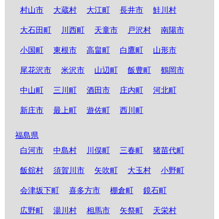
村山市
大蔵村
大江町
長井市
鮭川村
大石田町
川西町
天童市
戸沢村
南陽市
小国町
東根市
高畠町
白鷹町
山形市
尾花沢市
米沢市
山辺町
飯豊町
鶴岡市
中山町
三川町
酒田市
庄内町
河北町
新庄市
最上町
遊佐町
西川町
福島県
白河市
中島村
川俣町
三春町
猪苗代町
飯舘村
須賀川市
矢吹町
大玉村
小野町
会津坂下町
喜多方市
棚倉町
鏡石町
広野町
湯川村
相馬市
矢祭町
天栄村