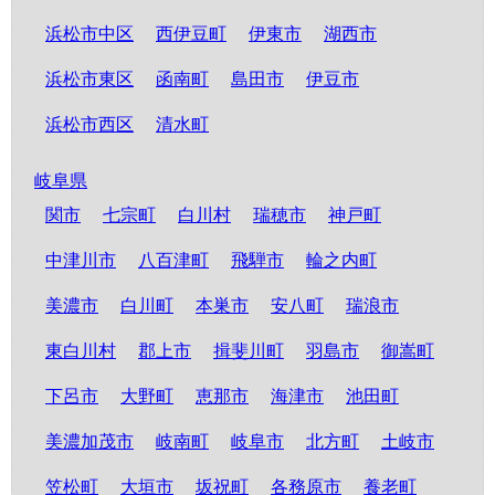
浜松市中区
西伊豆町
伊東市
湖西市
浜松市東区
函南町
島田市
伊豆市
浜松市西区
清水町
岐阜県
関市
七宗町
白川村
瑞穂市
神戸町
中津川市
八百津町
飛騨市
輪之内町
美濃市
白川町
本巣市
安八町
瑞浪市
東白川村
郡上市
揖斐川町
羽島市
御嵩町
下呂市
大野町
恵那市
海津市
池田町
美濃加茂市
岐南町
岐阜市
北方町
土岐市
笠松町
大垣市
坂祝町
各務原市
養老町