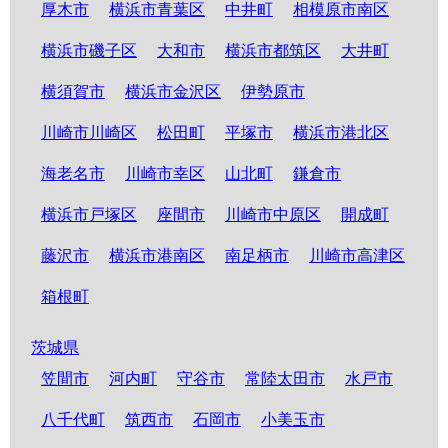
厚木市
横浜市青葉区
中井町
相模原市南区
横浜市磯子区
大和市
横浜市都筑区
大井町
横須賀市
横浜市金沢区
伊勢原市
川崎市川崎区
松田町
平塚市
横浜市港北区
海老名市
川崎市幸区
山北町
鎌倉市
横浜市戸塚区
座間市
川崎市中原区
開成町
藤沢市
横浜市港南区
南足柄市
川崎市高津区
箱根町
茨城県
笠間市
河内町
守谷市
常陸太田市
水戸市
八千代町
筑西市
石岡市
小美玉市