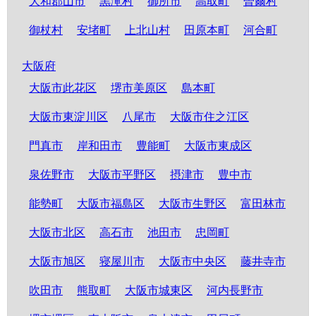
大和郡山市
黒滝村
御所市
高取町
曽爾村
御杖村
安堵町
上北山村
田原本町
河合町
大阪府
大阪市此花区
堺市美原区
島本町
大阪市東淀川区
八尾市
大阪市住之江区
門真市
岸和田市
豊能町
大阪市東成区
泉佐野市
大阪市平野区
摂津市
豊中市
能勢町
大阪市福島区
大阪市生野区
富田林市
大阪市北区
高石市
池田市
忠岡町
大阪市旭区
寝屋川市
大阪市中央区
藤井寺市
吹田市
熊取町
大阪市城東区
河内長野市