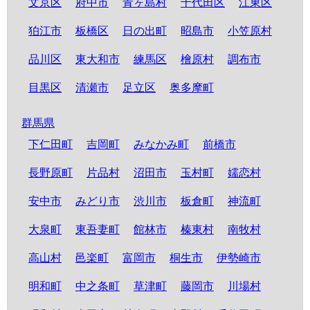
文京区
府中市
青ヶ島村
千代田区
江東区
狛江市
板橋区
日の出町
昭島市
小笠原村
品川区
東大和市
練馬区
檜原村
調布市
目黒区
清瀬市
足立区
奥多摩町
群馬県
下仁田町
吉岡町
みなかみ町
前橋市
長野原町
片品村
沼田市
玉村町
嬬恋村
安中市
みどり市
渋川市
板倉町
神流町
大泉町
東吾妻町
館林市
榛東村
南牧村
高山村
邑楽町
富岡市
桐生市
伊勢崎市
明和町
中之条町
草津町
藤岡市
川場村