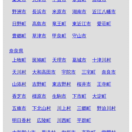
野洲市
長浜市
米原市
湖南市
近江八幡市
日野町
高島市
竜王町
東近江市
愛荘町
豊郷町
草津市
甲良町
守山市
奈良県
上牧町
斑鳩町
天理市
葛城市
十津川村
天川村
大和高田市
宇陀市
三宅町
奈良市
山添村
吉野町
東吉野村
桜井市
王寺町
香芝市
橿原市
生駒市
下市町
大淀町
五條市
下北山村
川上村
三郷町
野迫川村
明日香村
広陵町
川西町
平群町