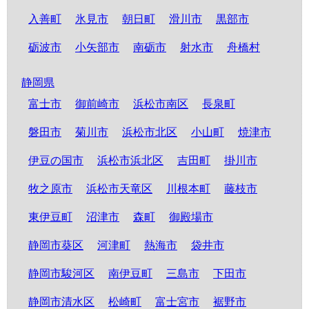
入善町
氷見市
朝日町
滑川市
黒部市
砺波市
小矢部市
南砺市
射水市
舟橋村
静岡県
富士市
御前崎市
浜松市南区
長泉町
磐田市
菊川市
浜松市北区
小山町
焼津市
伊豆の国市
浜松市浜北区
吉田町
掛川市
牧之原市
浜松市天竜区
川根本町
藤枝市
東伊豆町
沼津市
森町
御殿場市
静岡市葵区
河津町
熱海市
袋井市
静岡市駿河区
南伊豆町
三島市
下田市
静岡市清水区
松崎町
富士宮市
裾野市