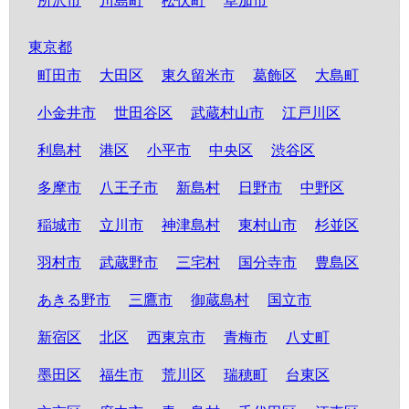
所沢市
川島町
松伏町
草加市
東京都
町田市
大田区
東久留米市
葛飾区
大島町
小金井市
世田谷区
武蔵村山市
江戸川区
利島村
港区
小平市
中央区
渋谷区
多摩市
八王子市
新島村
日野市
中野区
稲城市
立川市
神津島村
東村山市
杉並区
羽村市
武蔵野市
三宅村
国分寺市
豊島区
あきる野市
三鷹市
御蔵島村
国立市
新宿区
北区
西東京市
青梅市
八丈町
墨田区
福生市
荒川区
瑞穂町
台東区