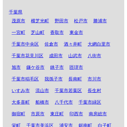
千葉県
茂原市
横芝光町
野田市
松戸市
勝浦市
一宮町
芝山町
香取市
東金市
千葉市中央区
佐倉市
酒々井町
大網白里市
千葉市花見川区
成田市
山武市
八街市
旭市
鎌ケ谷市
銚子市
匝瑳市
千葉市稲毛区
我孫子市
長南町
市川市
いすみ市
流山市
千葉市若葉区
長生村
大多喜町
船橋市
八千代市
千葉市緑区
御宿町
市原市
東庄町
印西市
南房総市
栄町
千葉市美浜区
浦安市
鋸南町
白子町