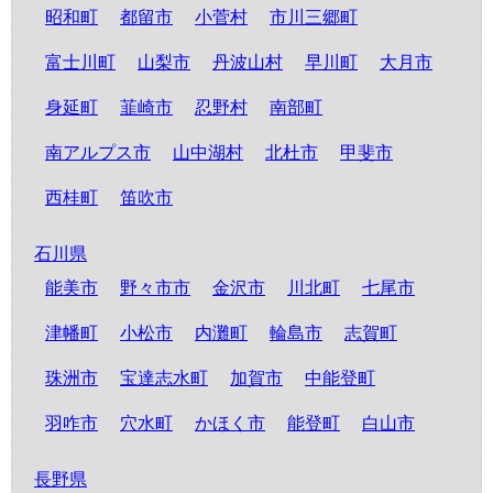
昭和町
都留市
小菅村
市川三郷町
富士川町
山梨市
丹波山村
早川町
大月市
身延町
韮崎市
忍野村
南部町
南アルプス市
山中湖村
北杜市
甲斐市
西桂町
笛吹市
石川県
能美市
野々市市
金沢市
川北町
七尾市
津幡町
小松市
内灘町
輪島市
志賀町
珠洲市
宝達志水町
加賀市
中能登町
羽咋市
穴水町
かほく市
能登町
白山市
長野県