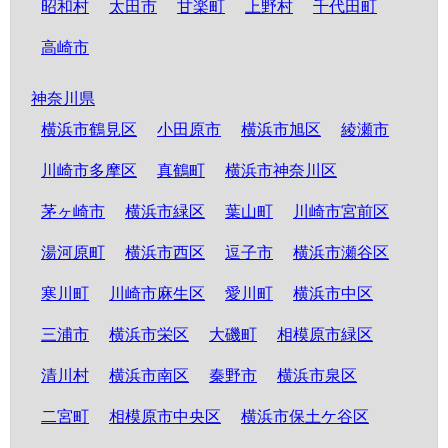
昭和村
太田市
甘楽町
上野村
千代田町
高崎市
神奈川県
横浜市鶴見区
小田原市
横浜市旭区
綾瀬市
川崎市多摩区
真鶴町
横浜市神奈川区
茅ヶ崎市
横浜市緑区
葉山町
川崎市宮前区
湯河原町
横浜市西区
逗子市
横浜市瀬谷区
寒川町
川崎市麻生区
愛川町
横浜市中区
三浦市
横浜市栄区
大磯町
相模原市緑区
清川村
横浜市南区
秦野市
横浜市泉区
二宮町
相模原市中央区
横浜市保土ケ谷区