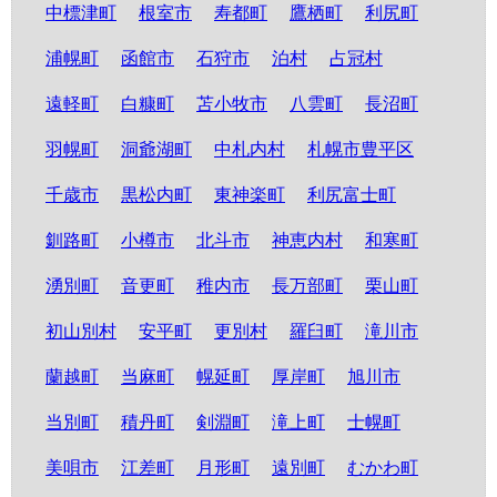
中標津町
根室市
寿都町
鷹栖町
利尻町
浦幌町
函館市
石狩市
泊村
占冠村
遠軽町
白糠町
苫小牧市
八雲町
長沼町
羽幌町
洞爺湖町
中札内村
札幌市豊平区
千歳市
黒松内町
東神楽町
利尻富士町
釧路町
小樽市
北斗市
神恵内村
和寒町
湧別町
音更町
稚内市
長万部町
栗山町
初山別村
安平町
更別村
羅臼町
滝川市
蘭越町
当麻町
幌延町
厚岸町
旭川市
当別町
積丹町
剣淵町
滝上町
士幌町
美唄市
江差町
月形町
遠別町
むかわ町