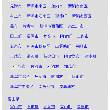
見附市
新潟市東区
胎内市
新潟市南区
村上市
新潟市江南区
聖籠町
新潟市西区
燕市
弥彦村
新潟市西蒲区
糸魚川市
田上町
長岡市
妙高市
阿賀町
三条市
五泉市
新潟市秋葉区
出雲崎町
柏崎市
上越市
湯沢町
新発田市
阿賀野市
津南町
小千谷市
佐渡市
刈羽村
加茂市
新潟市北区
魚沼市
関川村
十日町市
新潟市中央区
南魚沼市
粟島浦村
富山県
富山市
上市町
高岡市
立山町
魚津市