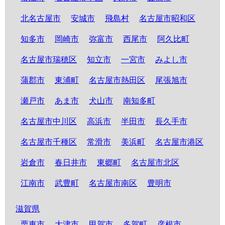
北名古屋市
安城市
飛島村
名古屋市昭和区
知多市
岡崎市
弥富市
西尾市
阿久比町
名古屋市瑞穂区
知立市
一宮市
みよし市
蒲郡市
東浦町
名古屋市熱田区
尾張旭市
瀬戸市
あま市
犬山市
南知多町
名古屋市中川区
高浜市
半田市
長久手市
名古屋市千種区
常滑市
美浜町
名古屋市港区
岩倉市
春日井市
東郷町
名古屋市北区
江南市
武豊町
名古屋市南区
豊明市
滋賀県
栗東市
大津市
甲賀市
多賀町
彦根市