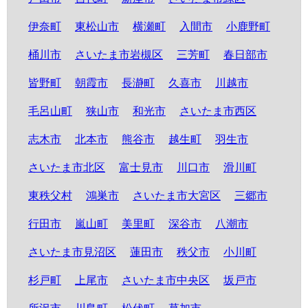
伊奈町
東松山市
横瀬町
入間市
小鹿野町
桶川市
さいたま市岩槻区
三芳町
春日部市
皆野町
朝霞市
長瀞町
久喜市
川越市
毛呂山町
狭山市
和光市
さいたま市西区
志木市
北本市
熊谷市
越生町
羽生市
さいたま市北区
富士見市
川口市
滑川町
東秩父村
鴻巣市
さいたま市大宮区
三郷市
行田市
嵐山町
美里町
深谷市
八潮市
さいたま市見沼区
蓮田市
秩父市
小川町
杉戸町
上尾市
さいたま市中央区
坂戸市