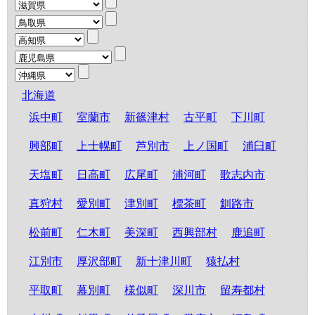
北海道
浜中町
室蘭市
新篠津村
古平町
下川町
興部町
上士幌町
芦別市
上ノ国町
浦臼町
天塩町
日高町
広尾町
浦河町
歌志内市
真狩村
愛別町
津別町
標茶町
釧路市
松前町
仁木町
美深町
西興部村
鹿追町
江別市
厚沢部町
新十津川町
猿払村
平取町
幕別町
様似町
深川市
留寿都村