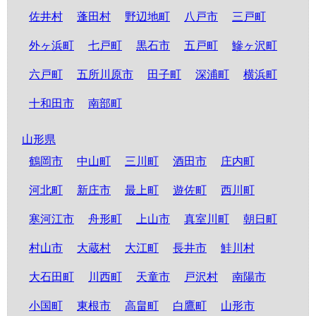
佐井村
蓬田村
野辺地町
八戸市
三戸町
外ヶ浜町
七戸町
黒石市
五戸町
鰺ヶ沢町
六戸町
五所川原市
田子町
深浦町
横浜町
十和田市
南部町
山形県
鶴岡市
中山町
三川町
酒田市
庄内町
河北町
新庄市
最上町
遊佐町
西川町
寒河江市
舟形町
上山市
真室川町
朝日町
村山市
大蔵村
大江町
長井市
鮭川村
大石田町
川西町
天童市
戸沢村
南陽市
小国町
東根市
高畠町
白鷹町
山形市