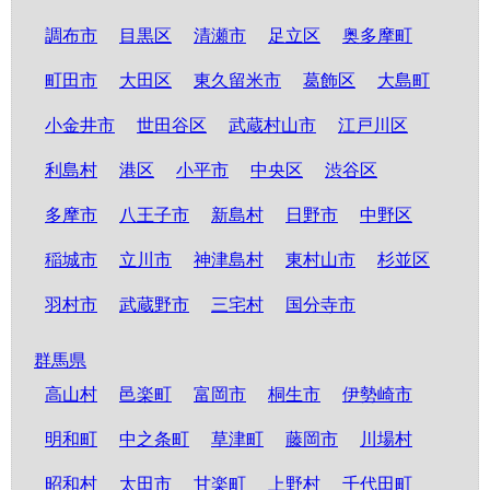
調布市
目黒区
清瀬市
足立区
奥多摩町
町田市
大田区
東久留米市
葛飾区
大島町
小金井市
世田谷区
武蔵村山市
江戸川区
利島村
港区
小平市
中央区
渋谷区
多摩市
八王子市
新島村
日野市
中野区
稲城市
立川市
神津島村
東村山市
杉並区
羽村市
武蔵野市
三宅村
国分寺市
群馬県
高山村
邑楽町
富岡市
桐生市
伊勢崎市
明和町
中之条町
草津町
藤岡市
川場村
昭和村
太田市
甘楽町
上野村
千代田町