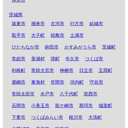
厚木市
茨城県
坂東市
潮来市
古河市
行方市
結城市
取手市
大子町
稲敷市
土浦市
ひたちなか市
鉾田市
かすみがうら市
茨城町
常総市
美浦村
境町
牛久市
つくば市
利根町
常陸大宮市
神栖市
日立市
五霞町
鹿嶋市
東海村
笠間市
河内町
守谷市
常陸太田市
水戸市
八千代町
筑西市
石岡市
小美玉市
龍ケ崎市
那珂市
城里町
下妻市
つくばみらい市
桜川市
大洗町