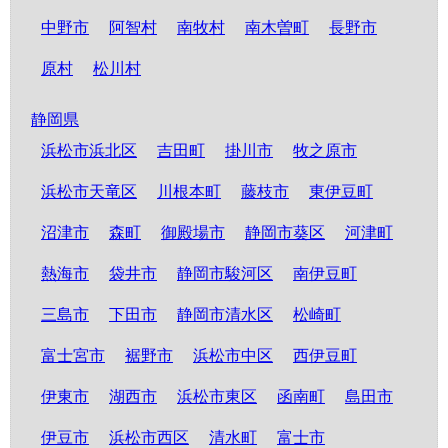
中野市
阿智村
南牧村
南木曽町
長野市
原村
松川村
静岡県
浜松市浜北区
吉田町
掛川市
牧之原市
浜松市天竜区
川根本町
藤枝市
東伊豆町
沼津市
森町
御殿場市
静岡市葵区
河津町
熱海市
袋井市
静岡市駿河区
南伊豆町
三島市
下田市
静岡市清水区
松崎町
富士宮市
裾野市
浜松市中区
西伊豆町
伊東市
湖西市
浜松市東区
函南町
島田市
伊豆市
浜松市西区
清水町
富士市