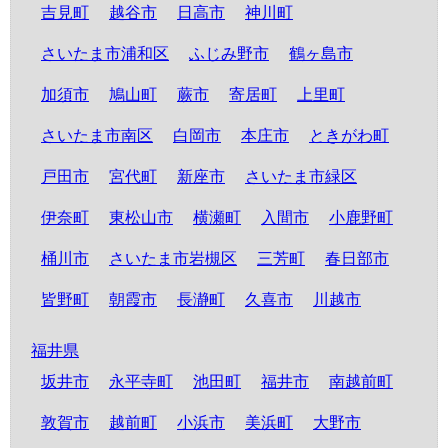
吉見町
越谷市
日高市
神川町
さいたま市浦和区
ふじみ野市
鶴ヶ島市
加須市
鳩山町
蕨市
寄居町
上里町
さいたま市南区
白岡市
本庄市
ときがわ町
戸田市
宮代町
新座市
さいたま市緑区
伊奈町
東松山市
横瀬町
入間市
小鹿野町
桶川市
さいたま市岩槻区
三芳町
春日部市
皆野町
朝霞市
長瀞町
久喜市
川越市
福井県
坂井市
永平寺町
池田町
福井市
南越前町
敦賀市
越前町
小浜市
美浜町
大野市