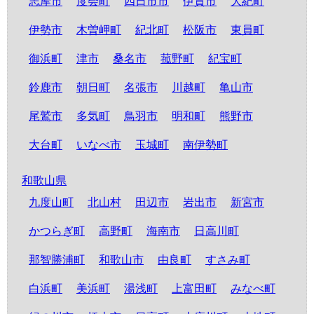
志摩市
度会町
四日市市
伊賀市
大紀町
伊勢市
木曽岬町
紀北町
松阪市
東員町
御浜町
津市
桑名市
菰野町
紀宝町
鈴鹿市
朝日町
名張市
川越町
亀山市
尾鷲市
多気町
鳥羽市
明和町
熊野市
大台町
いなべ市
玉城町
南伊勢町
和歌山県
九度山町
北山村
田辺市
岩出市
新宮市
かつらぎ町
高野町
海南市
日高川町
那智勝浦町
和歌山市
由良町
すさみ町
白浜町
美浜町
湯浅町
上富田町
みなべ町