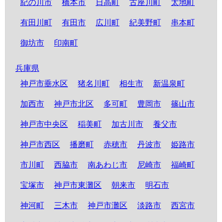
紀の川市
橋本市
日高町
古座川町
太地町
有田川町
有田市
広川町
紀美野町
串本町
御坊市
印南町
兵庫県
神戸市垂水区
猪名川町
相生市
新温泉町
加西市
神戸市北区
多可町
豊岡市
篠山市
神戸市中央区
稲美町
加古川市
養父市
神戸市西区
播磨町
赤穂市
丹波市
姫路市
市川町
西脇市
南あわじ市
尼崎市
福崎町
宝塚市
神戸市東灘区
朝来市
明石市
神河町
三木市
神戸市灘区
淡路市
西宮市