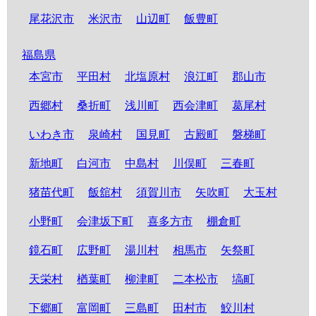
尾花沢市
米沢市
山辺町
飯豊町
福島県
本宮市
平田村
北塩原村
浪江町
郡山市
西郷村
桑折町
浅川町
西会津町
葛尾村
いわき市
泉崎村
国見町
古殿町
磐梯町
新地町
白河市
中島村
川俣町
三春町
猪苗代町
飯舘村
須賀川市
矢吹町
大玉村
小野町
会津坂下町
喜多方市
棚倉町
鏡石町
広野町
湯川村
相馬市
矢祭町
天栄村
楢葉町
柳津町
二本松市
塙町
下郷町
富岡町
三島町
田村市
鮫川村