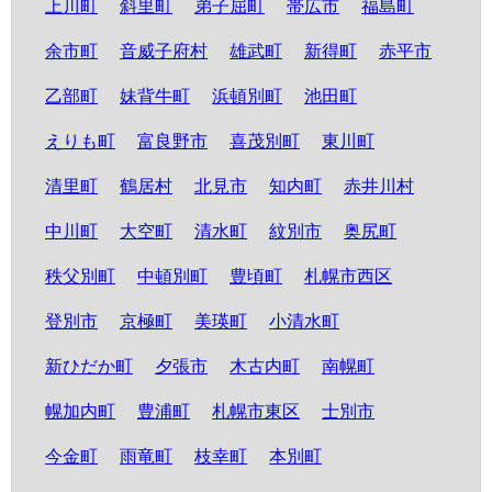
上川町
斜里町
弟子屈町
帯広市
福島町
余市町
音威子府村
雄武町
新得町
赤平市
乙部町
妹背牛町
浜頓別町
池田町
えりも町
富良野市
喜茂別町
東川町
清里町
鶴居村
北見市
知内町
赤井川村
中川町
大空町
清水町
紋別市
奥尻町
秩父別町
中頓別町
豊頃町
札幌市西区
登別市
京極町
美瑛町
小清水町
新ひだか町
夕張市
木古内町
南幌町
幌加内町
豊浦町
札幌市東区
士別市
今金町
雨竜町
枝幸町
本別町