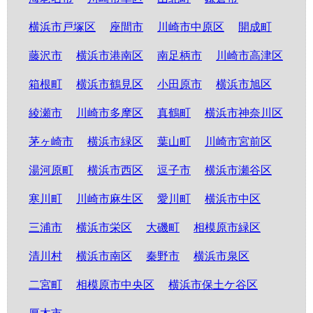
横浜市戸塚区
座間市
川崎市中原区
開成町
藤沢市
横浜市港南区
南足柄市
川崎市高津区
箱根町
横浜市鶴見区
小田原市
横浜市旭区
綾瀬市
川崎市多摩区
真鶴町
横浜市神奈川区
茅ヶ崎市
横浜市緑区
葉山町
川崎市宮前区
湯河原町
横浜市西区
逗子市
横浜市瀬谷区
寒川町
川崎市麻生区
愛川町
横浜市中区
三浦市
横浜市栄区
大磯町
相模原市緑区
清川村
横浜市南区
秦野市
横浜市泉区
二宮町
相模原市中央区
横浜市保土ケ谷区