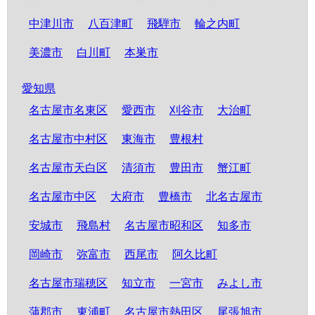
中津川市
八百津町
飛騨市
輪之内町
美濃市
白川町
本巣市
愛知県
名古屋市名東区
愛西市
刈谷市
大治町
名古屋市中村区
東海市
豊根村
名古屋市天白区
清須市
豊田市
蟹江町
名古屋市中区
大府市
豊橋市
北名古屋市
安城市
飛島村
名古屋市昭和区
知多市
岡崎市
弥富市
西尾市
阿久比町
名古屋市瑞穂区
知立市
一宮市
みよし市
蒲郡市
東浦町
名古屋市熱田区
尾張旭市