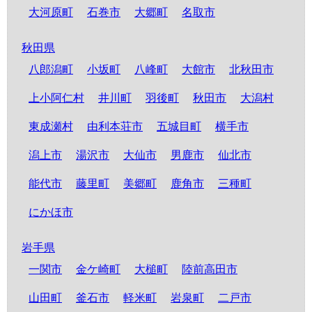
大河原町
石巻市
大郷町
名取市
秋田県
八郎潟町
小坂町
八峰町
大館市
北秋田市
上小阿仁村
井川町
羽後町
秋田市
大潟村
東成瀬村
由利本荘市
五城目町
横手市
潟上市
湯沢市
大仙市
男鹿市
仙北市
能代市
藤里町
美郷町
鹿角市
三種町
にかほ市
岩手県
一関市
金ケ崎町
大槌町
陸前高田市
山田町
釜石市
軽米町
岩泉町
二戸市