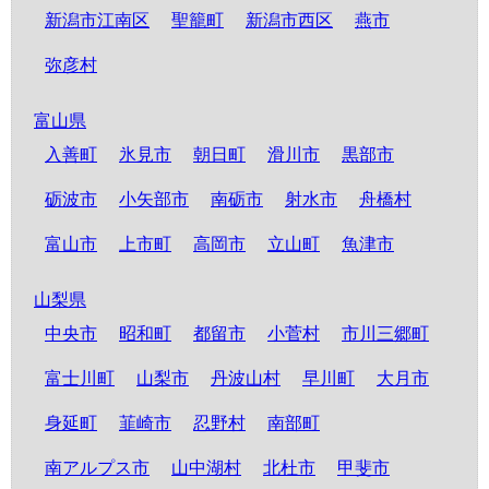
新潟市江南区
聖籠町
新潟市西区
燕市
弥彦村
富山県
入善町
氷見市
朝日町
滑川市
黒部市
砺波市
小矢部市
南砺市
射水市
舟橋村
富山市
上市町
高岡市
立山町
魚津市
山梨県
中央市
昭和町
都留市
小菅村
市川三郷町
富士川町
山梨市
丹波山村
早川町
大月市
身延町
韮崎市
忍野村
南部町
南アルプス市
山中湖村
北杜市
甲斐市