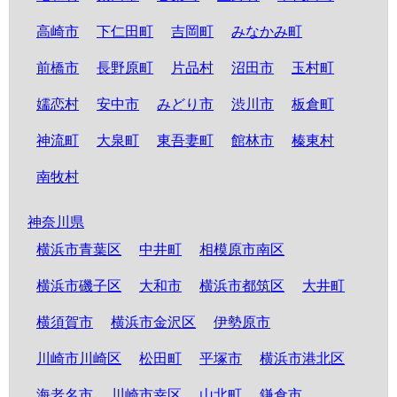
高崎市
下仁田町
吉岡町
みなかみ町
前橋市
長野原町
片品村
沼田市
玉村町
嬬恋村
安中市
みどり市
渋川市
板倉町
神流町
大泉町
東吾妻町
館林市
榛東村
南牧村
神奈川県
横浜市青葉区
中井町
相模原市南区
横浜市磯子区
大和市
横浜市都筑区
大井町
横須賀市
横浜市金沢区
伊勢原市
川崎市川崎区
松田町
平塚市
横浜市港北区
海老名市
川崎市幸区
山北町
鎌倉市