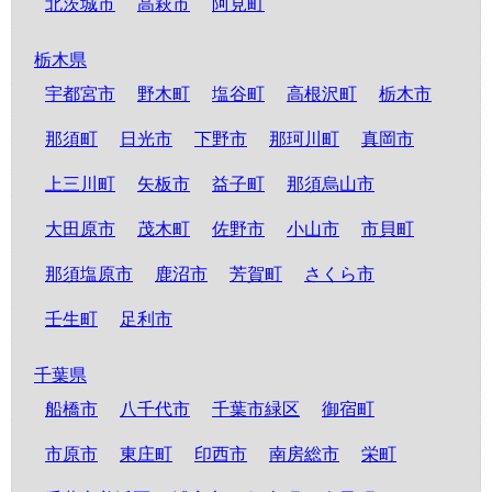
北茨城市
高萩市
阿見町
栃木県
宇都宮市
野木町
塩谷町
高根沢町
栃木市
那須町
日光市
下野市
那珂川町
真岡市
上三川町
矢板市
益子町
那須烏山市
大田原市
茂木町
佐野市
小山市
市貝町
那須塩原市
鹿沼市
芳賀町
さくら市
壬生町
足利市
千葉県
船橋市
八千代市
千葉市緑区
御宿町
市原市
東庄町
印西市
南房総市
栄町