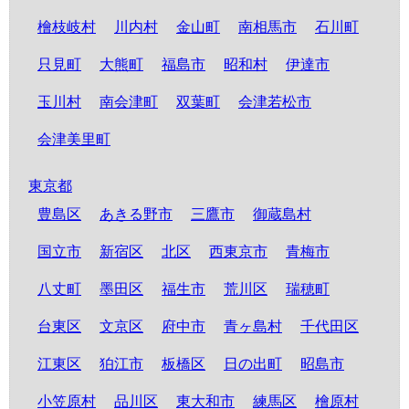
檜枝岐村
川内村
金山町
南相馬市
石川町
只見町
大熊町
福島市
昭和村
伊達市
玉川村
南会津町
双葉町
会津若松市
会津美里町
東京都
豊島区
あきる野市
三鷹市
御蔵島村
国立市
新宿区
北区
西東京市
青梅市
八丈町
墨田区
福生市
荒川区
瑞穂町
台東区
文京区
府中市
青ヶ島村
千代田区
江東区
狛江市
板橋区
日の出町
昭島市
小笠原村
品川区
東大和市
練馬区
檜原村