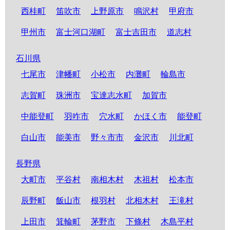
西桂町
笛吹市
上野原市
鳴沢村
甲府市
甲州市
富士河口湖町
富士吉田市
道志村
石川県
七尾市
津幡町
小松市
内灘町
輪島市
志賀町
珠洲市
宝達志水町
加賀市
中能登町
羽咋市
穴水町
かほく市
能登町
白山市
能美市
野々市市
金沢市
川北町
長野県
大町市
平谷村
南相木村
木祖村
松本市
辰野町
飯山市
根羽村
北相木村
王滝村
上田市
箕輪町
茅野市
下條村
木島平村