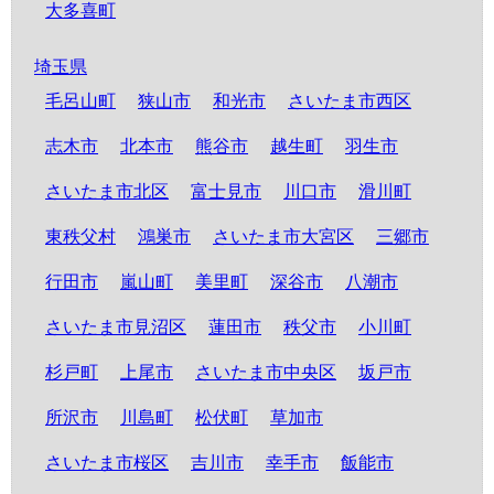
大多喜町
埼玉県
毛呂山町
狭山市
和光市
さいたま市西区
志木市
北本市
熊谷市
越生町
羽生市
さいたま市北区
富士見市
川口市
滑川町
東秩父村
鴻巣市
さいたま市大宮区
三郷市
行田市
嵐山町
美里町
深谷市
八潮市
さいたま市見沼区
蓮田市
秩父市
小川町
杉戸町
上尾市
さいたま市中央区
坂戸市
所沢市
川島町
松伏町
草加市
さいたま市桜区
吉川市
幸手市
飯能市