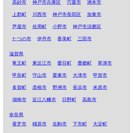
高砂市
神戸市兵庫区
宍粟市
洲本市
上郡町
川西市
神戸市長田区
加東市
芦屋市
佐用町
小野市
神戸市須磨区
たつの市
伊丹市
香美町
三田市
滋賀県
竜王町
東近江市
愛荘町
豊郷町
草津市
甲良町
守山市
栗東市
大津市
甲賀市
多賀町
彦根市
野洲市
長浜市
米原市
湖南市
近江八幡市
日野町
高島市
奈良県
香芝市
橿原市
生駒市
下市町
大淀町