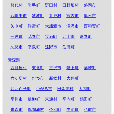
普代村
岩手町
野田村
田野畑村
盛岡市
八幡平市
紫波町
九戸村
宮古市
奥州市
矢巾町
洋野町
大船渡市
滝沢市
西和賀町
一戸町
花巻市
雫石町
北上市
葛巻町
久慈市
平泉町
遠野市
住田町
青森県
西目屋村
東北町
三沢市
階上町
藤崎町
六ヶ所村
むつ市
新郷村
大鰐町
おいらせ町
つがる市
田舎館村
大間町
平川市
板柳町
東通村
平内町
鶴田町
青森市
風間浦村
今別町
中泊町
弘前市