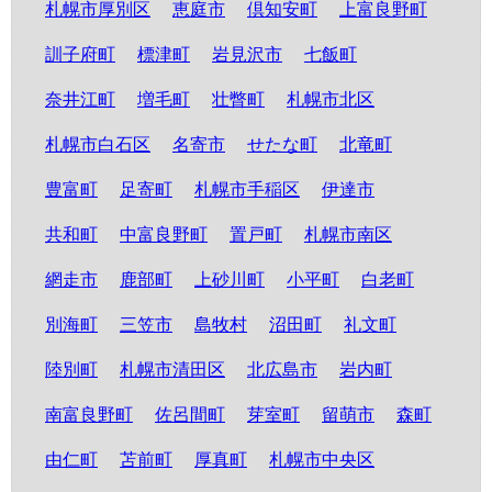
札幌市厚別区
恵庭市
倶知安町
上富良野町
訓子府町
標津町
岩見沢市
七飯町
奈井江町
増毛町
壮瞥町
札幌市北区
札幌市白石区
名寄市
せたな町
北竜町
豊富町
足寄町
札幌市手稲区
伊達市
共和町
中富良野町
置戸町
札幌市南区
網走市
鹿部町
上砂川町
小平町
白老町
別海町
三笠市
島牧村
沼田町
礼文町
陸別町
札幌市清田区
北広島市
岩内町
南富良野町
佐呂間町
芽室町
留萌市
森町
由仁町
苫前町
厚真町
札幌市中央区