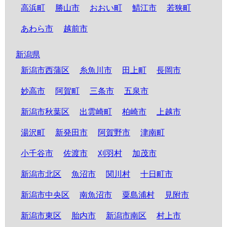
高浜町
勝山市
おおい町
鯖江市
若狭町
あわら市
越前市
新潟県
新潟市西蒲区
糸魚川市
田上町
長岡市
妙高市
阿賀町
三条市
五泉市
新潟市秋葉区
出雲崎町
柏崎市
上越市
湯沢町
新発田市
阿賀野市
津南町
小千谷市
佐渡市
刈羽村
加茂市
新潟市北区
魚沼市
関川村
十日町市
新潟市中央区
南魚沼市
粟島浦村
見附市
新潟市東区
胎内市
新潟市南区
村上市