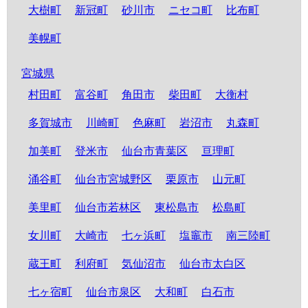
大樹町
新冠町
砂川市
ニセコ町
比布町
美幌町
宮城県
村田町
富谷町
角田市
柴田町
大衡村
多賀城市
川崎町
色麻町
岩沼市
丸森町
加美町
登米市
仙台市青葉区
亘理町
涌谷町
仙台市宮城野区
栗原市
山元町
美里町
仙台市若林区
東松島市
松島町
女川町
大崎市
七ヶ浜町
塩竈市
南三陸町
蔵王町
利府町
気仙沼市
仙台市太白区
七ヶ宿町
仙台市泉区
大和町
白石市