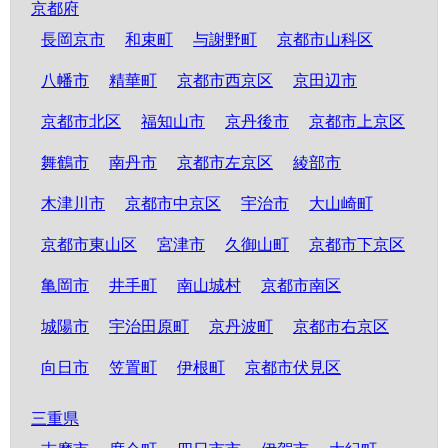
京都府
長岡京市
和束町
与謝野町
京都市山科区
八幡市
精華町
京都市西京区
京田辺市
京都市北区
福知山市
京丹後市
京都市上京区
舞鶴市
南丹市
京都市左京区
綾部市
木津川市
京都市中京区
宇治市
大山崎町
京都市東山区
宮津市
久御山町
京都市下京区
亀岡市
井手町
南山城村
京都市南区
城陽市
宇治田原町
京丹波町
京都市右京区
向日市
笠置町
伊根町
京都市伏見区
三重県