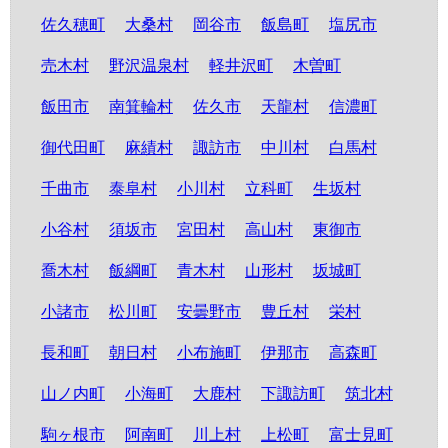
佐久穂町
大桑村
岡谷市
飯島町
塩尻市
売木村
野沢温泉村
軽井沢町
木曽町
飯田市
南箕輪村
佐久市
天龍村
信濃町
御代田町
麻績村
諏訪市
中川村
白馬村
千曲市
泰阜村
小川村
立科町
生坂村
小谷村
須坂市
宮田村
高山村
東御市
喬木村
飯綱町
青木村
山形村
坂城町
小諸市
松川町
安曇野市
豊丘村
栄村
長和町
朝日村
小布施町
伊那市
高森町
山ノ内町
小海町
大鹿村
下諏訪町
筑北村
駒ヶ根市
阿南町
川上村
上松町
富士見町