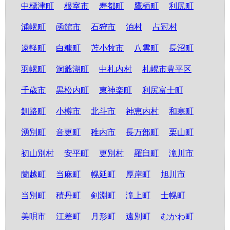
中標津町
根室市
寿都町
鷹栖町
利尻町
浦幌町
函館市
石狩市
泊村
占冠村
遠軽町
白糠町
苫小牧市
八雲町
長沼町
羽幌町
洞爺湖町
中札内村
札幌市豊平区
千歳市
黒松内町
東神楽町
利尻富士町
釧路町
小樽市
北斗市
神恵内村
和寒町
湧別町
音更町
稚内市
長万部町
栗山町
初山別村
安平町
更別村
羅臼町
滝川市
蘭越町
当麻町
幌延町
厚岸町
旭川市
当別町
積丹町
剣淵町
滝上町
士幌町
美唄市
江差町
月形町
遠別町
むかわ町