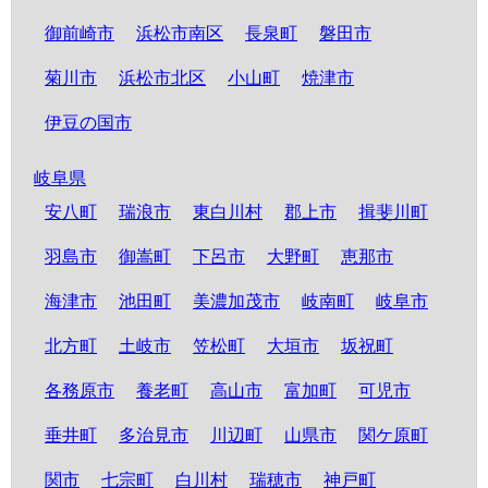
御前崎市
浜松市南区
長泉町
磐田市
菊川市
浜松市北区
小山町
焼津市
伊豆の国市
岐阜県
安八町
瑞浪市
東白川村
郡上市
揖斐川町
羽島市
御嵩町
下呂市
大野町
恵那市
海津市
池田町
美濃加茂市
岐南町
岐阜市
北方町
土岐市
笠松町
大垣市
坂祝町
各務原市
養老町
高山市
富加町
可児市
垂井町
多治見市
川辺町
山県市
関ケ原町
関市
七宗町
白川村
瑞穂市
神戸町