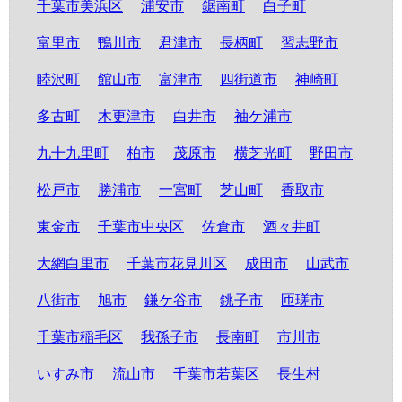
千葉市美浜区
浦安市
鋸南町
白子町
富里市
鴨川市
君津市
長柄町
習志野市
睦沢町
館山市
富津市
四街道市
神崎町
多古町
木更津市
白井市
袖ケ浦市
九十九里町
柏市
茂原市
横芝光町
野田市
松戸市
勝浦市
一宮町
芝山町
香取市
東金市
千葉市中央区
佐倉市
酒々井町
大網白里市
千葉市花見川区
成田市
山武市
八街市
旭市
鎌ケ谷市
銚子市
匝瑳市
千葉市稲毛区
我孫子市
長南町
市川市
いすみ市
流山市
千葉市若葉区
長生村