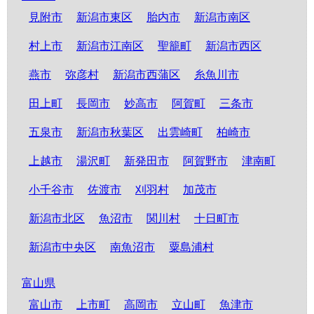
見附市
新潟市東区
胎内市
新潟市南区
村上市
新潟市江南区
聖籠町
新潟市西区
燕市
弥彦村
新潟市西蒲区
糸魚川市
田上町
長岡市
妙高市
阿賀町
三条市
五泉市
新潟市秋葉区
出雲崎町
柏崎市
上越市
湯沢町
新発田市
阿賀野市
津南町
小千谷市
佐渡市
刈羽村
加茂市
新潟市北区
魚沼市
関川村
十日町市
新潟市中央区
南魚沼市
粟島浦村
富山県
富山市
上市町
高岡市
立山町
魚津市