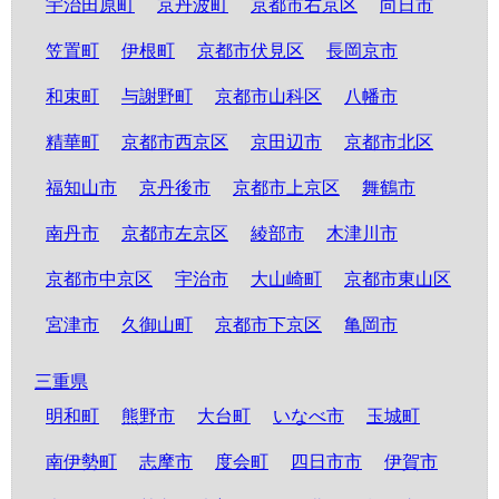
宇治田原町
京丹波町
京都市右京区
向日市
笠置町
伊根町
京都市伏見区
長岡京市
和束町
与謝野町
京都市山科区
八幡市
精華町
京都市西京区
京田辺市
京都市北区
福知山市
京丹後市
京都市上京区
舞鶴市
南丹市
京都市左京区
綾部市
木津川市
京都市中京区
宇治市
大山崎町
京都市東山区
宮津市
久御山町
京都市下京区
亀岡市
三重県
明和町
熊野市
大台町
いなべ市
玉城町
南伊勢町
志摩市
度会町
四日市市
伊賀市