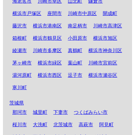
海老名市
川崎市幸区
山北町
鎌倉市
横浜市戸塚区
座間市
川崎市中原区
開成町
藤沢市
横浜市港南区
南足柄市
川崎市高津区
箱根町
横浜市鶴見区
小田原市
横浜市旭区
綾瀬市
川崎市多摩区
真鶴町
横浜市神奈川区
茅ヶ崎市
横浜市緑区
葉山町
川崎市宮前区
湯河原町
横浜市西区
逗子市
横浜市瀬谷区
寒川町
茨城県
那珂市
城里町
下妻市
つくばみらい市
桜川市
大洗町
北茨城市
高萩市
阿見町