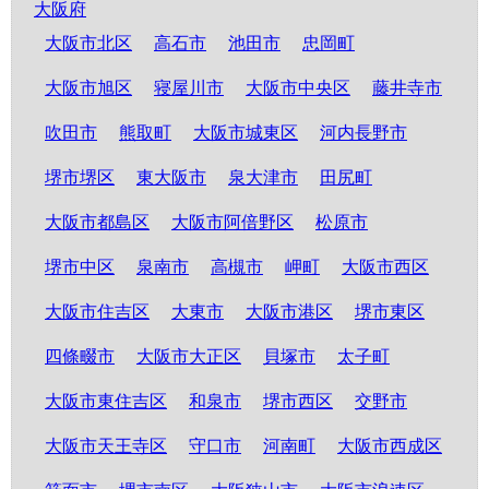
大阪府
大阪市北区
高石市
池田市
忠岡町
大阪市旭区
寝屋川市
大阪市中央区
藤井寺市
吹田市
熊取町
大阪市城東区
河内長野市
堺市堺区
東大阪市
泉大津市
田尻町
大阪市都島区
大阪市阿倍野区
松原市
堺市中区
泉南市
高槻市
岬町
大阪市西区
大阪市住吉区
大東市
大阪市港区
堺市東区
四條畷市
大阪市大正区
貝塚市
太子町
大阪市東住吉区
和泉市
堺市西区
交野市
大阪市天王寺区
守口市
河南町
大阪市西成区