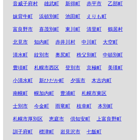
音威子府村
雄武町
新得町
赤平市
乙部町
妹背牛町
浜頓別町
池田町
えりも町
富良野市
喜茂別町
東川町
清里町
鶴居村
北見市
知内町
赤井川村
中川町
大空町
清水町
紋別市
奥尻町
秩父別町
中頓別町
豊頃町
札幌市西区
登別市
京極町
美瑛町
小清水町
新ひだか町
夕張市
木古内町
南幌町
幌加内町
豊浦町
札幌市東区
士別市
今金町
雨竜町
枝幸町
本別町
札幌市厚別区
恵庭市
倶知安町
上富良野町
訓子府町
標津町
岩見沢市
七飯町