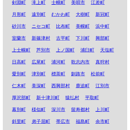
剣淵町
滝上町
士幌町
美唄市
江差町
月形町
遠別町
むかわ町
大樹町
新冠町
砂川市
ニセコ町
比布町
美幌町
浜中町
室蘭市
新篠津村
古平町
下川町
興部町
上士幌町
芦別市
上ノ国町
浦臼町
天塩町
日高町
広尾町
浦河町
歌志内市
真狩村
愛別町
津別町
標茶町
釧路市
松前町
仁木町
美深町
西興部村
鹿追町
江別市
厚沢部町
新十津川町
猿払村
平取町
幕別町
様似町
深川市
留寿都村
上川町
斜里町
弟子屈町
帯広市
福島町
余市町