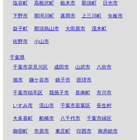
塩谷町
高根沢町
栃木市
那須町
日光市
下野市
那珂川町
真岡市
上三川町
矢板市
益子町
那須烏山市
大田原市
茂木町
佐野市
小山市
千葉県
千葉市花見川区
成田市
山武市
八街市
旭市
鎌ケ谷市
銚子市
匝瑳市
千葉市稲毛区
我孫子市
長南町
市川市
いすみ市
流山市
千葉市若葉区
長生村
大多喜町
船橋市
八千代市
千葉市緑区
御宿町
市原市
東庄町
印西市
南房総市