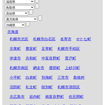
北海道
札幌市北区
札幌市白石区
名寄市
せたな町
北竜町
豊富町
足寄町
札幌市手稲区
伊達市
共和町
中富良野町
置戸町
札幌市南区
網走市
鹿部町
上砂川町
小平町
白老町
別海町
三笠市
島牧村
沼田町
礼文町
陸別町
札幌市清田区
北広島市
岩内町
南富良野町
佐呂間町