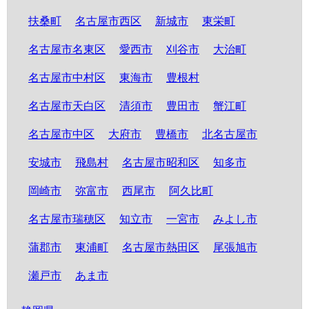
扶桑町
名古屋市西区
新城市
東栄町
名古屋市名東区
愛西市
刈谷市
大治町
名古屋市中村区
東海市
豊根村
名古屋市天白区
清須市
豊田市
蟹江町
名古屋市中区
大府市
豊橋市
北名古屋市
安城市
飛島村
名古屋市昭和区
知多市
岡崎市
弥富市
西尾市
阿久比町
名古屋市瑞穂区
知立市
一宮市
みよし市
蒲郡市
東浦町
名古屋市熱田区
尾張旭市
瀬戸市
あま市