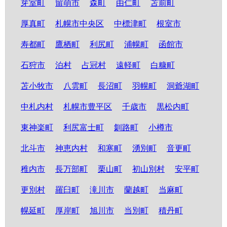
芽室町
留萌市
森町
由仁町
苫前町
厚真町
札幌市中央区
中標津町
根室市
寿都町
鷹栖町
利尻町
浦幌町
函館市
石狩市
泊村
占冠村
遠軽町
白糠町
苫小牧市
八雲町
長沼町
羽幌町
洞爺湖町
中札内村
札幌市豊平区
千歳市
黒松内町
東神楽町
利尻富士町
釧路町
小樽市
北斗市
神恵内村
和寒町
湧別町
音更町
稚内市
長万部町
栗山町
初山別村
安平町
更別村
羅臼町
滝川市
蘭越町
当麻町
幌延町
厚岸町
旭川市
当別町
積丹町