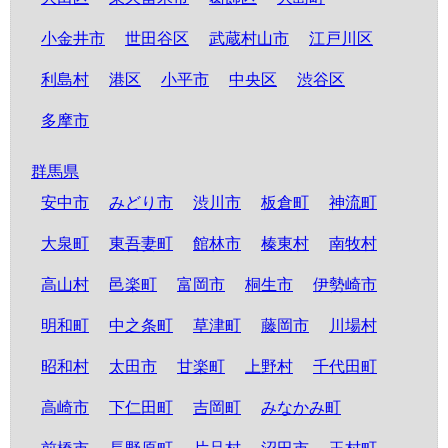
小金井市
世田谷区
武蔵村山市
江戸川区
利島村
港区
小平市
中央区
渋谷区
多摩市
群馬県
安中市
みどり市
渋川市
板倉町
神流町
大泉町
東吾妻町
館林市
榛東村
南牧村
高山村
邑楽町
富岡市
桐生市
伊勢崎市
明和町
中之条町
草津町
藤岡市
川場村
昭和村
太田市
甘楽町
上野村
千代田町
高崎市
下仁田町
吉岡町
みなかみ町