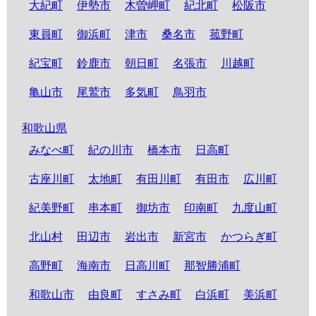
大紀町
伊勢市
木曽岬町
紀北町
松阪市
東員町
御浜町
津市
桑名市
菰野町
紀宝町
鈴鹿市
朝日町
名張市
川越町
亀山市
尾鷲市
多気町
鳥羽市
和歌山県
みなべ町
紀の川市
橋本市
日高町
古座川町
太地町
有田川町
有田市
広川町
紀美野町
串本町
御坊市
印南町
九度山町
北山村
田辺市
岩出市
新宮市
かつらぎ町
高野町
海南市
日高川町
那智勝浦町
和歌山市
由良町
すさみ町
白浜町
美浜町