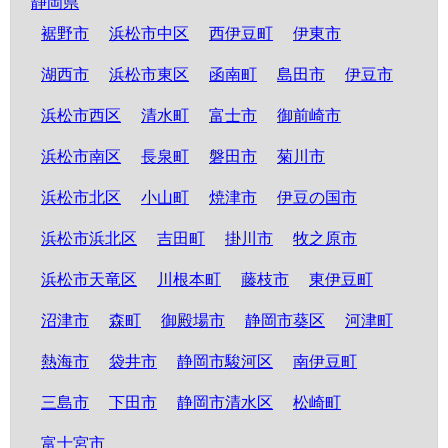
静岡県
裾野市
浜松市中区
西伊豆町
伊東市
湖西市
浜松市東区
函南町
島田市
伊豆市
浜松市西区
清水町
富士市
御前崎市
浜松市南区
長泉町
磐田市
菊川市
浜松市北区
小山町
焼津市
伊豆の国市
浜松市浜北区
吉田町
掛川市
牧之原市
浜松市天竜区
川根本町
藤枝市
東伊豆町
沼津市
森町
御殿場市
静岡市葵区
河津町
熱海市
袋井市
静岡市駿河区
南伊豆町
三島市
下田市
静岡市清水区
松崎町
富士宮市