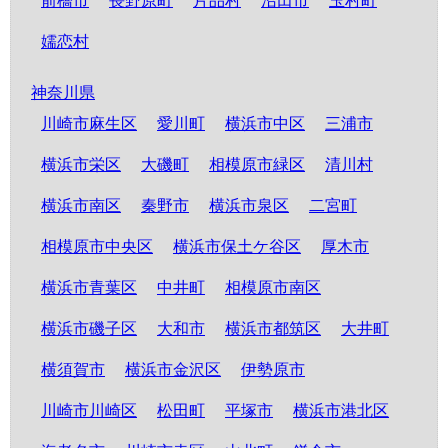
前橋市
長野原町
片品村
沼田市
玉村町
嬬恋村
神奈川県
川崎市麻生区
愛川町
横浜市中区
三浦市
横浜市栄区
大磯町
相模原市緑区
清川村
横浜市南区
秦野市
横浜市泉区
二宮町
相模原市中央区
横浜市保土ケ谷区
厚木市
横浜市青葉区
中井町
相模原市南区
横浜市磯子区
大和市
横浜市都筑区
大井町
横須賀市
横浜市金沢区
伊勢原市
川崎市川崎区
松田町
平塚市
横浜市港北区