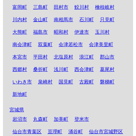
富岡町
三島町
田村市
鮫川村
檜枝岐村
川内村
金山町
南相馬市
石川町
只見町
大熊町
福島市
昭和村
伊達市
玉川村
南会津町
双葉町
会津若松市
会津美里町
本宮市
平田村
北塩原村
浪江町
郡山市
西郷村
桑折町
浅川町
西会津町
葛尾村
いわき市
泉崎村
国見町
古殿町
磐梯町
新地町
宮城県
岩沼市
丸森町
加美町
登米市
仙台市青葉区
亘理町
涌谷町
仙台市宮城野区