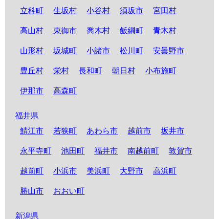
立科町
生坂村
小谷村
須坂市
宮田村
高山村
東御市
喬木村
飯綱町
青木村
山形村
坂城町
小諸市
松川町
安曇野市
豊丘村
栄村
長和町
朝日村
小布施町
伊那市
高森町
福井県
鯖江市
若狭町
あわら市
越前市
坂井市
永平寺町
池田町
福井市
南越前町
敦賀市
越前町
小浜市
美浜町
大野市
高浜町
勝山市
おおい町
新潟県