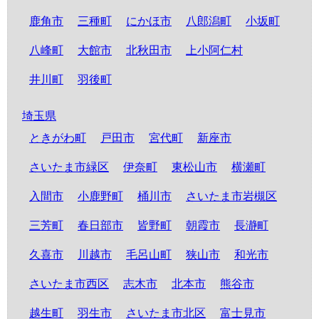
鹿角市
三種町
にかほ市
八郎潟町
小坂町
八峰町
大館市
北秋田市
上小阿仁村
井川町
羽後町
埼玉県
ときがわ町
戸田市
宮代町
新座市
さいたま市緑区
伊奈町
東松山市
横瀬町
入間市
小鹿野町
桶川市
さいたま市岩槻区
三芳町
春日部市
皆野町
朝霞市
長瀞町
久喜市
川越市
毛呂山町
狭山市
和光市
さいたま市西区
志木市
北本市
熊谷市
越生町
羽生市
さいたま市北区
富士見市