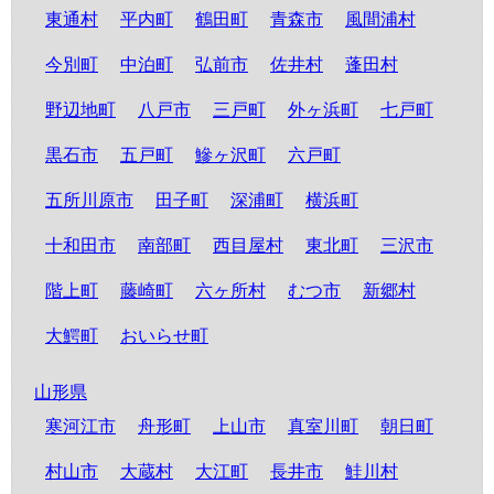
東通村
平内町
鶴田町
青森市
風間浦村
今別町
中泊町
弘前市
佐井村
蓬田村
野辺地町
八戸市
三戸町
外ヶ浜町
七戸町
黒石市
五戸町
鰺ヶ沢町
六戸町
五所川原市
田子町
深浦町
横浜町
十和田市
南部町
西目屋村
東北町
三沢市
階上町
藤崎町
六ヶ所村
むつ市
新郷村
大鰐町
おいらせ町
山形県
寒河江市
舟形町
上山市
真室川町
朝日町
村山市
大蔵村
大江町
長井市
鮭川村