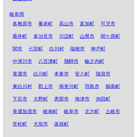
岐阜県
各務原市
養老町
高山市
富加町
可児市
垂井町
多治見市
川辺町
山県市
関ケ原町
関市
七宗町
白川村
瑞穂市
神戸町
中津川市
八百津町
飛騨市
輪之内町
美濃市
白川町
本巣市
安八町
瑞浪市
東白川村
郡上市
揖斐川町
羽島市
御嵩町
下呂市
大野町
恵那市
海津市
池田町
美濃加茂市
岐南町
岐阜市
北方町
土岐市
笠松町
大垣市
坂祝町