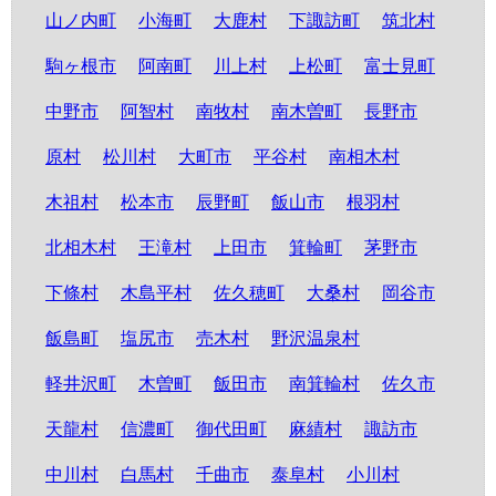
山ノ内町
小海町
大鹿村
下諏訪町
筑北村
駒ヶ根市
阿南町
川上村
上松町
富士見町
中野市
阿智村
南牧村
南木曽町
長野市
原村
松川村
大町市
平谷村
南相木村
木祖村
松本市
辰野町
飯山市
根羽村
北相木村
王滝村
上田市
箕輪町
茅野市
下條村
木島平村
佐久穂町
大桑村
岡谷市
飯島町
塩尻市
売木村
野沢温泉村
軽井沢町
木曽町
飯田市
南箕輪村
佐久市
天龍村
信濃町
御代田町
麻績村
諏訪市
中川村
白馬村
千曲市
泰阜村
小川村