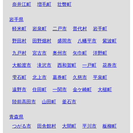
奈井江町
増毛町
壮瞥町
岩手県
軽米町
岩泉町
二戸市
普代村
岩手町
野田村
田野畑村
盛岡市
八幡平市
紫波町
九戸村
宮古市
奥州市
矢巾町
洋野町
大船渡市
滝沢市
西和賀町
一戸町
花巻市
雫石町
北上市
葛巻町
久慈市
平泉町
遠野市
住田町
一関市
金ケ崎町
大槌町
陸前高田市
山田町
釜石市
青森県
つがる市
田舎館村
大間町
平川市
板柳町