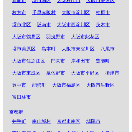
箕面市
堺市南区
大阪狭山市
大阪市浪速区
枚方市
千早赤阪村
大阪市淀川区
柏原市
堺市北区
阪南市
大阪市西淀川区
茨木市
大阪市鶴見区
羽曳野市
大阪市此花区
堺市美原区
島本町
大阪市東淀川区
八尾市
大阪市住之江区
門真市
岸和田市
豊能町
大阪市東成区
泉佐野市
大阪市平野区
摂津市
豊中市
能勢町
大阪市福島区
大阪市生野区
富田林市
京都府
井手町
南山城村
京都市南区
城陽市