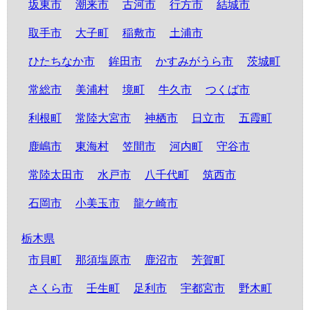
坂東市
潮来市
古河市
行方市
結城市
取手市
大子町
稲敷市
土浦市
ひたちなか市
鉾田市
かすみがうら市
茨城町
常総市
美浦村
境町
牛久市
つくば市
利根町
常陸大宮市
神栖市
日立市
五霞町
鹿嶋市
東海村
笠間市
河内町
守谷市
常陸太田市
水戸市
八千代町
筑西市
石岡市
小美玉市
龍ケ崎市
栃木県
市貝町
那須塩原市
鹿沼市
芳賀町
さくら市
壬生町
足利市
宇都宮市
野木町