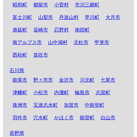
昭和町
都留市
小菅村
市川三郷町
富士川町
山梨市
丹波山村
早川町
大月市
身延町
韮崎市
忍野村
南部町
南アルプス市
山中湖村
北杜市
甲斐市
西桂町
笛吹市
石川県
能美市
野々市市
金沢市
川北町
七尾市
津幡町
小松市
内灘町
輪島市
志賀町
珠洲市
宝達志水町
加賀市
中能登町
羽咋市
穴水町
かほく市
能登町
白山市
長野県