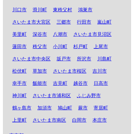
川口市
滑川町
東秩父村
鴻巣市
さいたま市大宮区
三郷市
行田市
嵐山町
美里町
深谷市
八潮市
さいたま市見沼区
蓮田市
秩父市
小川町
杉戸町
上尾市
さいたま市中央区
坂戸市
所沢市
川島町
松伏町
草加市
さいたま市桜区
吉川市
幸手市
飯能市
吉見町
越谷市
日高市
神川町
さいたま市浦和区
ふじみ野市
鶴ヶ島市
加須市
鳩山町
蕨市
寄居町
上里町
さいたま市南区
白岡市
本庄市