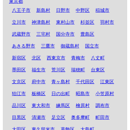
東京都
八王子市
新島村
日野市
中野区
稲城市
立川市
神津島村
東村山市
杉並区
羽村市
武蔵野市
三宅村
国分寺市
豊島区
あきる野市
三鷹市
御蔵島村
国立市
新宿区
北区
西東京市
青梅市
八丈町
墨田区
福生市
荒川区
瑞穂町
台東区
文京区
府中市
青ヶ島村
千代田区
江東区
狛江市
板橋区
日の出町
昭島市
小笠原村
品川区
東大和市
練馬区
檜原村
調布市
目黒区
清瀬市
足立区
奥多摩町
町田市
大田区
東久留米市
葛飾区
大島町