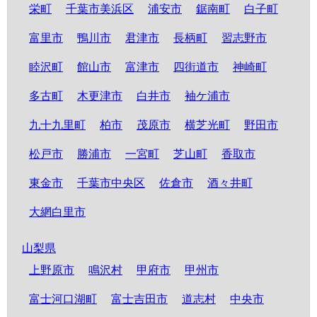
栄町
千葉市美浜区
浦安市
鋸南町
白子町
富里市
鴨川市
君津市
長柄町
習志野市
睦沢町
館山市
富津市
四街道市
神崎町
多古町
木更津市
白井市
袖ケ浦市
九十九里町
柏市
茂原市
横芝光町
野田市
松戸市
勝浦市
一宮町
芝山町
香取市
東金市
千葉市中央区
佐倉市
酒々井町
大網白里市
山梨県
上野原市
鳴沢村
甲府市
甲州市
富士河口湖町
富士吉田市
道志村
中央市