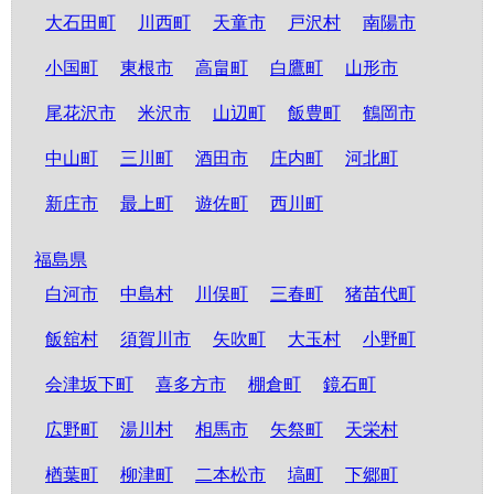
大石田町
川西町
天童市
戸沢村
南陽市
小国町
東根市
高畠町
白鷹町
山形市
尾花沢市
米沢市
山辺町
飯豊町
鶴岡市
中山町
三川町
酒田市
庄内町
河北町
新庄市
最上町
遊佐町
西川町
福島県
白河市
中島村
川俣町
三春町
猪苗代町
飯舘村
須賀川市
矢吹町
大玉村
小野町
会津坂下町
喜多方市
棚倉町
鏡石町
広野町
湯川村
相馬市
矢祭町
天栄村
楢葉町
柳津町
二本松市
塙町
下郷町