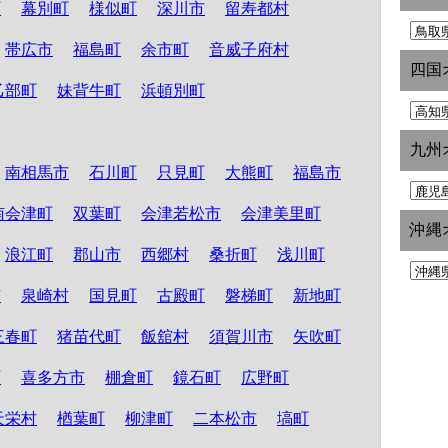
町
幕別町
様似町
深川市
留寿都村
帯広市
福島町
余市町
音威子府村
四国
乙部町
妹背牛町
浜頓別町
九州
南相馬市
石川町
只見町
大熊町
福島市
南会津町
双葉町
会津若松市
会津美里町
沖縄
浪江町
郡山市
西郷村
桑折町
浅川町
市
泉崎村
国見町
古殿町
磐梯町
新地町
三春町
猪苗代町
飯舘村
須賀川市
矢吹町
町
喜多方市
棚倉町
鏡石町
広野町
天栄村
楢葉町
柳津町
二本松市
塙町