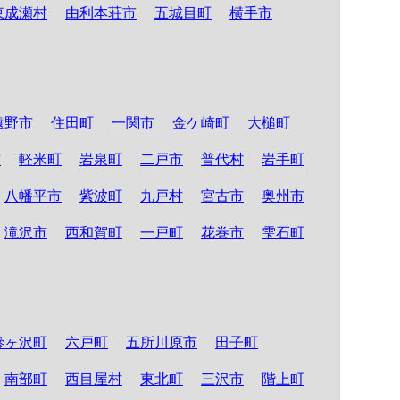
東成瀬村
由利本荘市
五城目町
横手市
遠野市
住田町
一関市
金ケ崎町
大槌町
市
軽米町
岩泉町
二戸市
普代村
岩手町
八幡平市
紫波町
九戸村
宮古市
奥州市
滝沢市
西和賀町
一戸町
花巻市
雫石町
鰺ヶ沢町
六戸町
五所川原市
田子町
南部町
西目屋村
東北町
三沢市
階上町