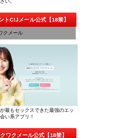
下さい。
ントC!Jメール公式【18禁】
ワクメール
人が最もセックスできた最強のエッ
出会い系アプリ！
クワクメール公式【18禁】