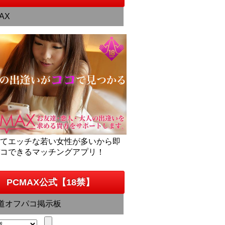
AX
くてエッチな若い女性が多いから即
パコできるマッチングアプリ！
PCMAX公式【18禁】
道オフパコ掲示板