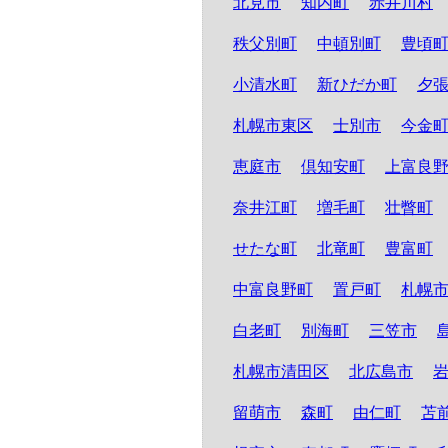
北見市
知内町
赤井川村
秩父別町
中頓別町
豊頃
小清水町
新ひだか町
夕
札幌市東区
士別市
今金
恵庭市
倶知安町
上富良
奈井江町
増毛町
壮瞥町
せたな町
北竜町
豊富町
中富良野町
置戸町
札幌
白老町
別海町
三笠市
札幌市清田区
北広島市
留萌市
森町
由仁町
苫