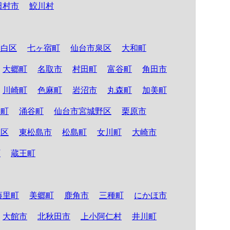
田村市
鮫川村
太白区
七ヶ宿町
仙台市泉区
大和町
大郷町
名取市
村田町
富谷町
角田市
川崎町
色麻町
岩沼市
丸森町
加美町
理町
涌谷町
仙台市宮城野区
栗原市
林区
東松島市
松島町
女川町
大崎市
町
蔵王町
藤里町
美郷町
鹿角市
三種町
にかほ市
大館市
北秋田市
上小阿仁村
井川町