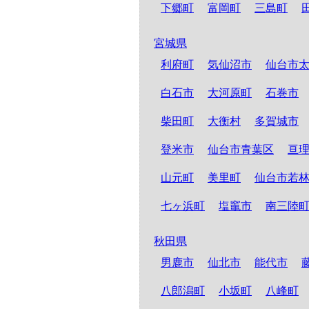
下郷町
富岡町
三島町
宮城県
利府町
気仙沼市
仙台市
白石市
大河原町
石巻市
柴田町
大衡村
多賀城市
登米市
仙台市青葉区
亘
山元町
美里町
仙台市若
七ヶ浜町
塩竈市
南三陸
秋田県
男鹿市
仙北市
能代市
八郎潟町
小坂町
八峰町