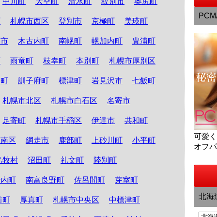
中川町
大空町
清水町
紋別市
奥尻町
PCM
町
札幌市西区
登別市
京極町
美瑛町
張市
木古内町
南幌町
幌加内町
豊浦町
町
雨竜町
枝幸町
本別町
札幌市厚別区
野町
訓子府町
標津町
岩見沢市
七飯町
札幌市北区
札幌市白石区
名寄市
足寄町
札幌市手稲区
伊達市
共和町
可愛
市南区
網走市
鹿部町
上砂川町
小平町
オフ
島牧村
沼田町
礼文町
陸別町
岩内町
南富良野町
佐呂間町
芽室町
北海
前町
厚真町
札幌市中央区
中標津町