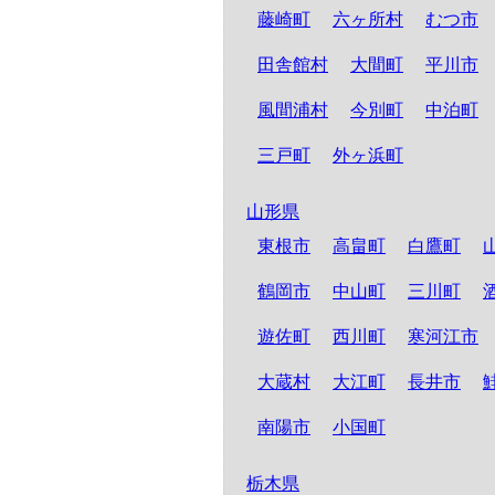
藤崎町
六ヶ所村
むつ市
田舎館村
大間町
平川市
風間浦村
今別町
中泊町
三戸町
外ヶ浜町
山形県
東根市
高畠町
白鷹町
鶴岡市
中山町
三川町
遊佐町
西川町
寒河江市
大蔵村
大江町
長井市
南陽市
小国町
栃木県