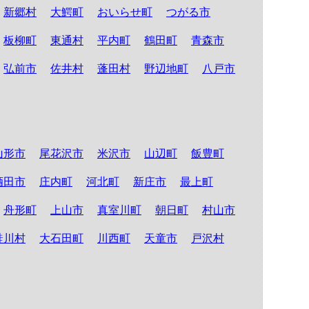
新郷村
大鰐町
おいらせ町
つがる市
板柳町
東通村
平内町
鶴田町
青森市
弘前市
佐井村
蓬田村
野辺地町
八戸市
山形市
尾花沢市
米沢市
山辺町
飯豊町
酒田市
庄内町
河北町
新庄市
最上町
舟形町
上山市
真室川町
朝日町
村山市
鮭川村
大石田町
川西町
天童市
戸沢村