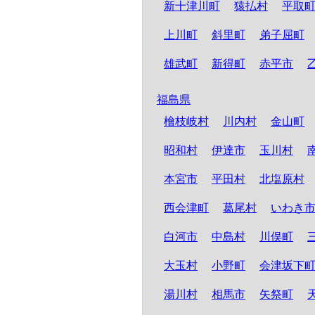
新十津川町
猿払村
平取
上川町
斜里町
弟子屈町
雄武町
新得町
赤平市
福島県
檜枝岐村
川内村
金山町
昭和村
伊達市
玉川村
本宮市
平田村
北塩原村
西会津町
葛尾村
いわき
白河市
中島村
川俣町
大玉村
小野町
会津坂下
湯川村
相馬市
矢祭町