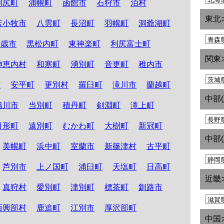
利尻町
浦幌町
函館市
石狩市
泊村
東北
苫小牧市
八雲町
長沼町
羽幌町
洞爺湖町
千歳市
黒松内町
東神楽町
利尻富士町
関東
神恵内村
和寒町
湧別町
音更町
稚内市
村
安平町
更別村
羅臼町
滝川市
蘭越町
中部
旭川市
当別町
積丹町
剣淵町
滝上町
月形町
遠別町
むかわ町
大樹町
新冠町
中部
美幌町
浜中町
室蘭市
新篠津村
古平町
芦別市
上ノ国町
浦臼町
天塩町
日高町
近畿
真狩村
愛別町
津別町
標茶町
釧路市
西興部村
鹿追町
江別市
厚沢部町
中国