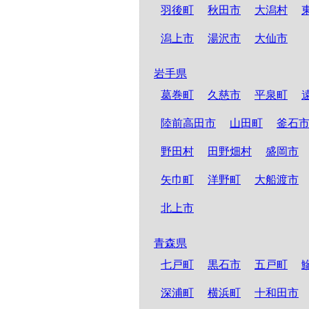
羽後町
秋田市
大潟村
潟上市
湯沢市
大仙市
岩手県
葛巻町
久慈市
平泉町
陸前高田市
山田町
釜石
野田村
田野畑村
盛岡市
矢巾町
洋野町
大船渡市
北上市
青森県
七戸町
黒石市
五戸町
深浦町
横浜町
十和田市