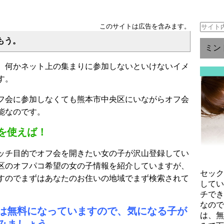
このサイトは広告を含みます。
もう。
ミン
、何かネット上の集まりに参加しないといけないイメ
す。
フ会に参加しなくても熊本市中央区にいながらオフ会
能なのです。
を使えば！
ッチ目的でオフ会を開きたい女の子が沢山登録してい
区のオフパコ希望の女の子情報を紹介していますが、
セッ
すのでまずはあなたのお住いの地域でまず検索されて
して
チで
なの
は無料になっていますので、気になる子が
は、