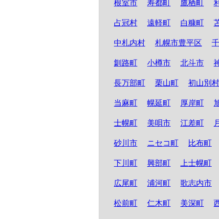
根室市
寿都町
鷹栖町
占冠村
遠軽町
白糠町
中札内村
札幌市豊平区
釧路町
小樽市
北斗市
長万部町
栗山町
初山別
当麻町
幌延町
厚岸町
士幌町
美唄市
江差町
砂川市
ニセコ町
比布町
下川町
興部町
上士幌町
広尾町
浦河町
歌志内市
松前町
仁木町
美深町