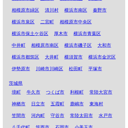
相模原市緑区
清川村
横浜市南区
秦野市
横浜市泉区
二宮町
相模原市中央区
横浜市保土ケ谷区
厚木市
横浜市青葉区
中井町
相模原市南区
横浜市磯子区
大和市
横浜市都筑区
大井町
横須賀市
横浜市金沢区
伊勢原市
川崎市川崎区
松田町
平塚市
茨城県
境町
牛久市
つくば市
利根町
常陸大宮市
神栖市
日立市
五霞町
鹿嶋市
東海村
笠間市
河内町
守谷市
常陸太田市
水戸市
八千代町
筑西市
石岡市
小美玉市