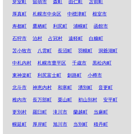
芽室町
留萌市
森町
由仁町
苫前町
厚真町
札幌市中央区
中標津町
根室市
寿都町
鷹栖町
利尻町
浦幌町
函館市
石狩市
泊村
占冠村
遠軽町
白糠町
苫小牧市
八雲町
長沼町
羽幌町
洞爺湖町
中札内村
札幌市豊平区
千歳市
黒松内町
東神楽町
利尻富士町
釧路町
小樽市
北斗市
神恵内村
和寒町
湧別町
音更町
稚内市
長万部町
栗山町
初山別村
安平町
更別村
羅臼町
滝川市
蘭越町
当麻町
幌延町
厚岸町
旭川市
当別町
積丹町