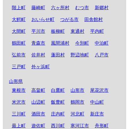
階上町
藤崎町
六ヶ所村
むつ市
新郷村
大鰐町
おいらせ町
つがる市
田舎館村
大間町
平川市
板柳町
東通村
平内町
鶴田町
青森市
風間浦村
今別町
中泊町
弘前市
佐井村
蓬田村
野辺地町
八戸市
三戸町
外ヶ浜町
山形県
東根市
高畠町
白鷹町
山形市
尾花沢市
米沢市
山辺町
飯豊町
鶴岡市
中山町
三川町
酒田市
庄内町
河北町
新庄市
最上町
遊佐町
西川町
寒河江市
舟形町