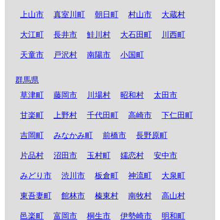
上山市
真室川町
朝日町
村山市
大蔵村
大江町
長井市
鮭川村
大石田町
川西町
天童市
戸沢村
南陽市
小国町
群馬県
草津町
藤岡市
川場村
昭和村
太田市
甘楽町
上野村
千代田町
高崎市
下仁田町
吉岡町
みなかみ町
前橋市
長野原町
片品村
沼田市
玉村町
嬬恋村
安中市
みどり市
渋川市
板倉町
神流町
大泉町
東吾妻町
館林市
榛東村
南牧村
高山村
邑楽町
富岡市
桐生市
伊勢崎市
明和町