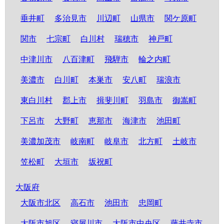
垂井町
多治見市
川辺町
山県市
関ケ原町
関市
七宗町
白川村
瑞穂市
神戸町
中津川市
八百津町
飛騨市
輪之内町
美濃市
白川町
本巣市
安八町
瑞浪市
東白川村
郡上市
揖斐川町
羽島市
御嵩町
下呂市
大野町
恵那市
海津市
池田町
美濃加茂市
岐南町
岐阜市
北方町
土岐市
笠松町
大垣市
坂祝町
大阪府
大阪市北区
高石市
池田市
忠岡町
大阪市旭区
寝屋川市
大阪市中央区
藤井寺市