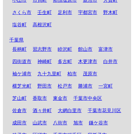
小山市
市貝町
那須塩原市
鹿沼市
芳賀町
さくら市
壬生町
足利市
宇都宮市
野木町
塩谷町
高根沢町
千葉県
長柄町
習志野市
睦沢町
館山市
富津市
四街道市
神崎町
多古町
木更津市
白井市
袖ケ浦市
九十九里町
柏市
茂原市
横芝光町
野田市
松戸市
勝浦市
一宮町
芝山町
香取市
東金市
千葉市中央区
佐倉市
酒々井町
大網白里市
千葉市花見川区
成田市
山武市
八街市
旭市
鎌ケ谷市