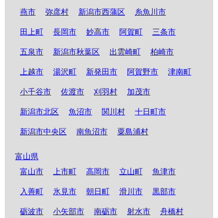
燕市
弥彦村
新潟市西蒲区
糸魚川市
田上町
長岡市
妙高市
阿賀町
三条市
五泉市
新潟市秋葉区
出雲崎町
柏崎市
上越市
湯沢町
新発田市
阿賀野市
津南町
小千谷市
佐渡市
刈羽村
加茂市
新潟市北区
魚沼市
関川村
十日町市
新潟市中央区
南魚沼市
粟島浦村
富山県
富山市
上市町
高岡市
立山町
魚津市
入善町
氷見市
朝日町
滑川市
黒部市
砺波市
小矢部市
南砺市
射水市
舟橋村