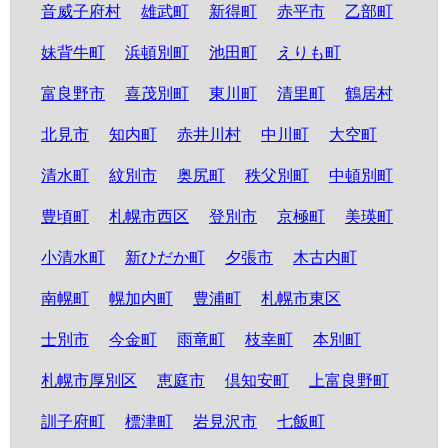
音威子府村
雄武町
新得町
赤平市
乙部町
妹背牛町
浜頓別町
池田町
えりも町
富良野市
喜茂別町
東川町
清里町
鶴居村
北見市
知内町
赤井川村
中川町
大空町
清水町
紋別市
奥尻町
秩父別町
中頓別町
豊頃町
札幌市西区
登別市
京極町
美瑛町
小清水町
新ひだか町
夕張市
木古内町
南幌町
幌加内町
豊浦町
札幌市東区
士別市
今金町
雨竜町
枝幸町
本別町
札幌市厚別区
恵庭市
倶知安町
上富良野町
訓子府町
標津町
岩見沢市
七飯町