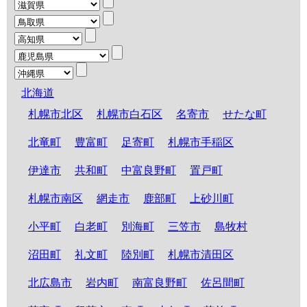
北海道
札幌市北区
札幌市白石区
名寄市
せたな町
北竜町
豊富町
足寄町
札幌市手稲区
伊達市
共和町
中富良野町
置戸町
札幌市南区
網走市
鹿部町
上砂川町
小平町
白老町
別海町
三笠市
島牧村
沼田町
礼文町
陸別町
札幌市清田区
北広島市
岩内町
南富良野町
佐呂間町