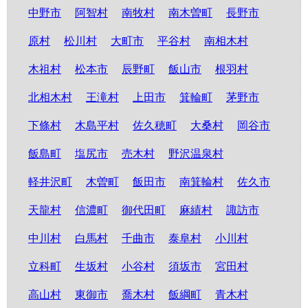
中野市
阿智村
南牧村
南木曽町
長野市
原村
松川村
大町市
平谷村
南相木村
木祖村
松本市
辰野町
飯山市
根羽村
北相木村
王滝村
上田市
箕輪町
茅野市
下條村
木島平村
佐久穂町
大桑村
岡谷市
飯島町
塩尻市
売木村
野沢温泉村
軽井沢町
木曽町
飯田市
南箕輪村
佐久市
天龍村
信濃町
御代田町
麻績村
諏訪市
中川村
白馬村
千曲市
泰阜村
小川村
立科町
生坂村
小谷村
須坂市
宮田村
高山村
東御市
喬木村
飯綱町
青木村