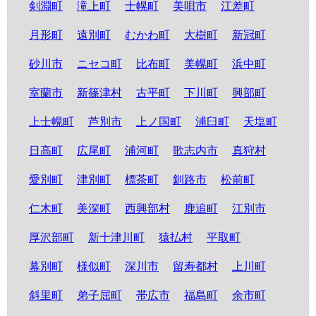
剣淵町
滝上町
士幌町
美唄市
江差町
月形町
遠別町
むかわ町
大樹町
新冠町
砂川市
ニセコ町
比布町
美幌町
浜中町
室蘭市
新篠津村
古平町
下川町
興部町
上士幌町
芦別市
上ノ国町
浦臼町
天塩町
日高町
広尾町
浦河町
歌志内市
真狩村
愛別町
津別町
標茶町
釧路市
松前町
仁木町
美深町
西興部村
鹿追町
江別市
厚沢部町
新十津川町
猿払村
平取町
幕別町
様似町
深川市
留寿都村
上川町
斜里町
弟子屈町
帯広市
福島町
余市町