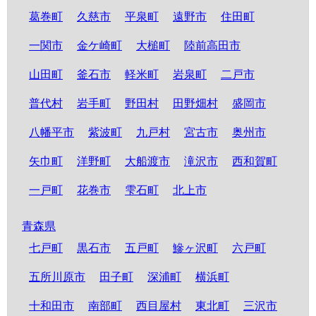
葛巻町
久慈市
平泉町
遠野市
住田町
一関市
金ケ崎町
大槌町
陸前高田市
山田町
釜石市
軽米町
岩泉町
二戸市
普代村
岩手町
野田村
田野畑村
盛岡市
八幡平市
紫波町
九戸村
宮古市
奥州市
矢巾町
洋野町
大船渡市
滝沢市
西和賀町
一戸町
花巻市
雫石町
北上市
青森県
七戸町
黒石市
五戸町
鰺ヶ沢町
六戸町
五所川原市
田子町
深浦町
横浜町
十和田市
南部町
西目屋村
東北町
三沢市