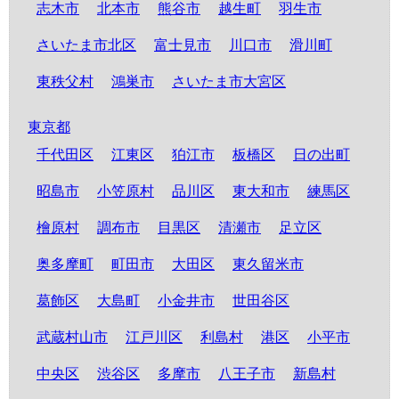
志木市
北本市
熊谷市
越生町
羽生市
さいたま市北区
富士見市
川口市
滑川町
東秩父村
鴻巣市
さいたま市大宮区
東京都
千代田区
江東区
狛江市
板橋区
日の出町
昭島市
小笠原村
品川区
東大和市
練馬区
檜原村
調布市
目黒区
清瀬市
足立区
奥多摩町
町田市
大田区
東久留米市
葛飾区
大島町
小金井市
世田谷区
武蔵村山市
江戸川区
利島村
港区
小平市
中央区
渋谷区
多摩市
八王子市
新島村