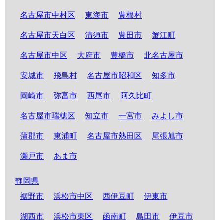
名古屋市中村区
東海市
豊根村
名古屋市天白区
清須市
豊田市
蟹江町
名古屋市中区
大府市
豊橋市
北名古屋市
安城市
飛島村
名古屋市昭和区
知多市
岡崎市
弥富市
西尾市
阿久比町
名古屋市瑞穂区
知立市
一宮市
みよし市
蒲郡市
東浦町
名古屋市熱田区
尾張旭市
瀬戸市
あま市
静岡県
裾野市
浜松市中区
西伊豆町
伊東市
湖西市
浜松市東区
函南町
島田市
伊豆市