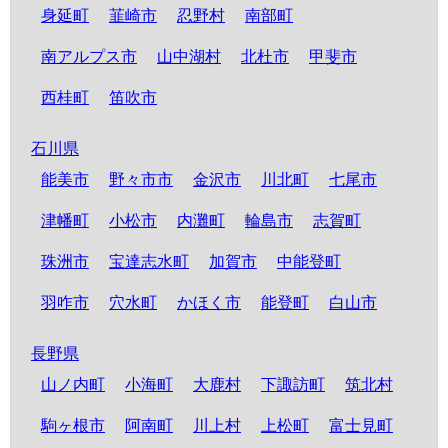
身延町
韮崎市
忍野村
南部町
南アルプス市
山中湖村
北杜市
甲斐市
西桂町
笛吹市
石川県
能美市
野々市市
金沢市
川北町
七尾市
津幡町
小松市
内灘町
輪島市
志賀町
珠洲市
宝達志水町
加賀市
中能登町
羽咋市
穴水町
かほく市
能登町
白山市
長野県
山ノ内町
小海町
大鹿村
下諏訪町
筑北村
駒ヶ根市
阿南町
川上村
上松町
富士見町