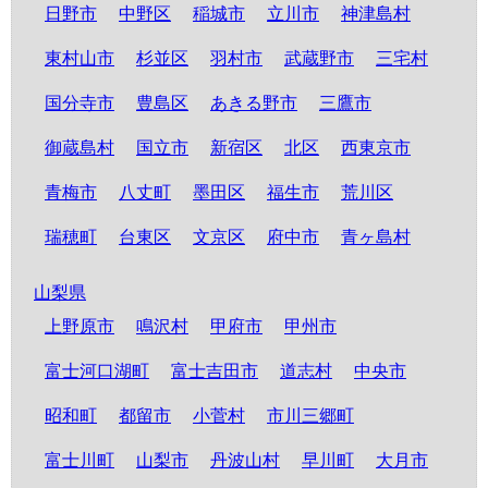
日野市
中野区
稲城市
立川市
神津島村
東村山市
杉並区
羽村市
武蔵野市
三宅村
国分寺市
豊島区
あきる野市
三鷹市
御蔵島村
国立市
新宿区
北区
西東京市
青梅市
八丈町
墨田区
福生市
荒川区
瑞穂町
台東区
文京区
府中市
青ヶ島村
山梨県
上野原市
鳴沢村
甲府市
甲州市
富士河口湖町
富士吉田市
道志村
中央市
昭和町
都留市
小菅村
市川三郷町
富士川町
山梨市
丹波山村
早川町
大月市