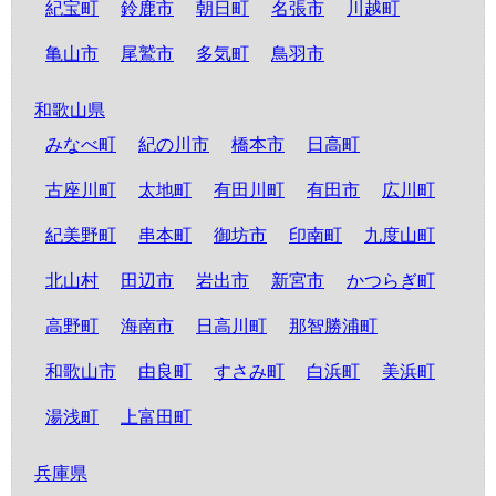
紀宝町
鈴鹿市
朝日町
名張市
川越町
亀山市
尾鷲市
多気町
鳥羽市
和歌山県
みなべ町
紀の川市
橋本市
日高町
古座川町
太地町
有田川町
有田市
広川町
紀美野町
串本町
御坊市
印南町
九度山町
北山村
田辺市
岩出市
新宮市
かつらぎ町
高野町
海南市
日高川町
那智勝浦町
和歌山市
由良町
すさみ町
白浜町
美浜町
湯浅町
上富田町
兵庫県