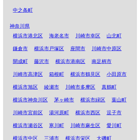
中之条町
神奈川県
横浜市港北区
海老名市
川崎市幸区
山北町
鎌倉市
横浜市戸塚区
座間市
川崎市中原区
開成町
藤沢市
横浜市港南区
南足柄市
川崎市高津区
箱根町
横浜市鶴見区
小田原市
横浜市旭区
綾瀬市
川崎市多摩区
真鶴町
横浜市神奈川区
茅ヶ崎市
横浜市緑区
葉山町
川崎市宮前区
湯河原町
横浜市西区
逗子市
横浜市瀬谷区
寒川町
川崎市麻生区
愛川町
横浜市中区
三浦市
横浜市栄区
大磯町