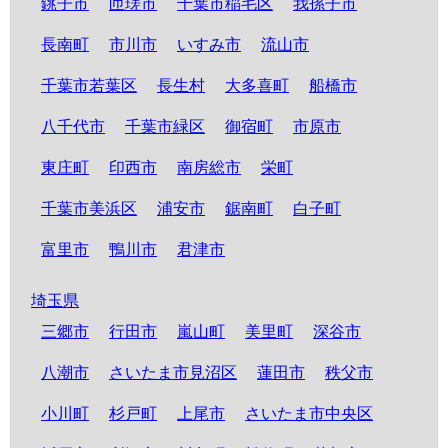
銚子市
匝瑳市
千葉市稲毛区
我孫子市
長南町
市川市
いすみ市
流山市
千葉市若葉区
長生村
大多喜町
船橋市
八千代市
千葉市緑区
御宿町
市原市
東庄町
印西市
南房総市
栄町
千葉市美浜区
浦安市
鋸南町
白子町
富里市
鴨川市
君津市
埼玉県
三郷市
行田市
嵐山町
美里町
深谷市
八潮市
さいたま市見沼区
蓮田市
秩父市
小川町
杉戸町
上尾市
さいたま市中央区