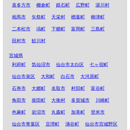
喜多方市
棚倉町
鏡石町
広野町
湯川村
相馬市
矢祭町
天栄村
楢葉町
柳津町
二本松市
塙町
下郷町
富岡町
三島町
田村市
鮫川村
宮城県
利府町
気仙沼市
仙台市太白区
七ヶ宿町
仙台市泉区
大和町
白石市
大河原町
石巻市
大郷町
名取市
村田町
富谷町
角田市
柴田町
大衡村
多賀城市
川崎町
色麻町
岩沼市
丸森町
加美町
登米市
仙台市青葉区
亘理町
涌谷町
仙台市宮城野区