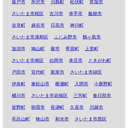
坂戸市
所沢市
川島町
松伏町
草加市
さいたま市桜区
吉川市
幸手市
飯能市
吉見町
越谷市
日高市
神川町
さいたま市浦和区
ふじみ野市
鶴ヶ島市
加須市
鳩山町
蕨市
寄居町
上里町
さいたま市南区
白岡市
本庄市
ときがわ町
戸田市
宮代町
新座市
さいたま市緑区
伊奈町
東松山市
横瀬町
入間市
小鹿野町
桶川市
さいたま市岩槻区
三芳町
春日部市
皆野町
朝霞市
長瀞町
久喜市
川越市
毛呂山町
狭山市
和光市
さいたま市西区