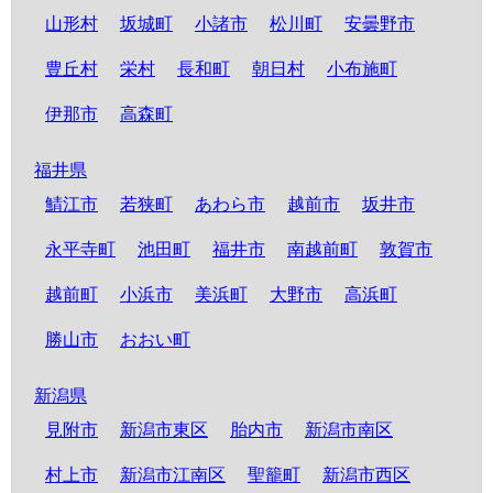
山形村
坂城町
小諸市
松川町
安曇野市
豊丘村
栄村
長和町
朝日村
小布施町
伊那市
高森町
福井県
鯖江市
若狭町
あわら市
越前市
坂井市
永平寺町
池田町
福井市
南越前町
敦賀市
越前町
小浜市
美浜町
大野市
高浜町
勝山市
おおい町
新潟県
見附市
新潟市東区
胎内市
新潟市南区
村上市
新潟市江南区
聖籠町
新潟市西区