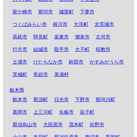
龍ケ崎市
那珂市
城里町
下妻市
つくばみらい市
桜川市
大洗町
北茨城市
高萩市
阿見町
坂東市
潮来市
古河市
行方市
結城市
取手市
大子町
稲敷市
土浦市
ひたちなか市
鉾田市
かすみがうら市
茨城町
常総市
美浦村
栃木県
栃木市
那須町
日光市
下野市
那珂川町
真岡市
上三川町
矢板市
益子町
那須烏山市
大田原市
茂木町
佐野市