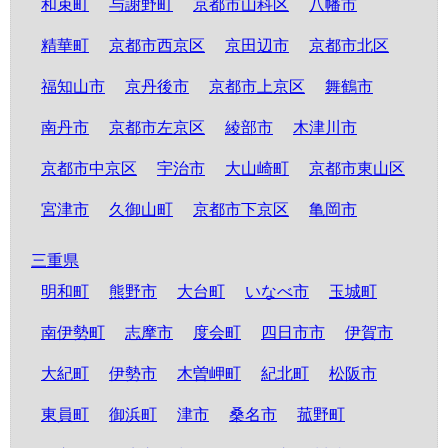
和束町
与謝野町
京都市山科区
八幡市
精華町
京都市西京区
京田辺市
京都市北区
福知山市
京丹後市
京都市上京区
舞鶴市
南丹市
京都市左京区
綾部市
木津川市
京都市中京区
宇治市
大山崎町
京都市東山区
宮津市
久御山町
京都市下京区
亀岡市
三重県
明和町
熊野市
大台町
いなべ市
玉城町
南伊勢町
志摩市
度会町
四日市市
伊賀市
大紀町
伊勢市
木曽岬町
紀北町
松阪市
東員町
御浜町
津市
桑名市
菰野町