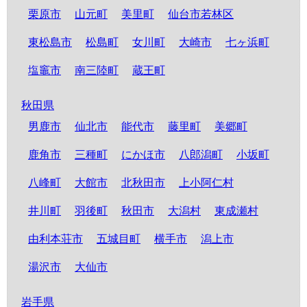
栗原市
山元町
美里町
仙台市若林区
東松島市
松島町
女川町
大崎市
七ヶ浜町
塩竈市
南三陸町
蔵王町
秋田県
男鹿市
仙北市
能代市
藤里町
美郷町
鹿角市
三種町
にかほ市
八郎潟町
小坂町
八峰町
大館市
北秋田市
上小阿仁村
井川町
羽後町
秋田市
大潟村
東成瀬村
由利本荘市
五城目町
横手市
潟上市
湯沢市
大仙市
岩手県