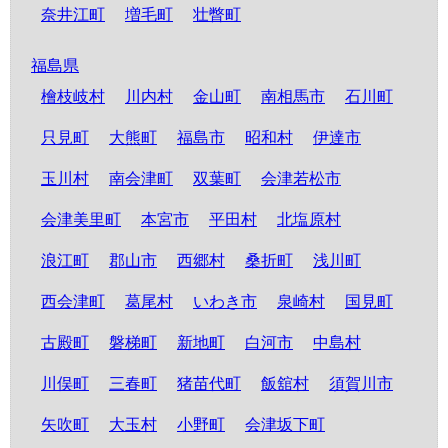
奈井江町
増毛町
壮瞥町
福島県
檜枝岐村
川内村
金山町
南相馬市
石川町
只見町
大熊町
福島市
昭和村
伊達市
玉川村
南会津町
双葉町
会津若松市
会津美里町
本宮市
平田村
北塩原村
浪江町
郡山市
西郷村
桑折町
浅川町
西会津町
葛尾村
いわき市
泉崎村
国見町
古殿町
磐梯町
新地町
白河市
中島村
川俣町
三春町
猪苗代町
飯舘村
須賀川市
矢吹町
大玉村
小野町
会津坂下町