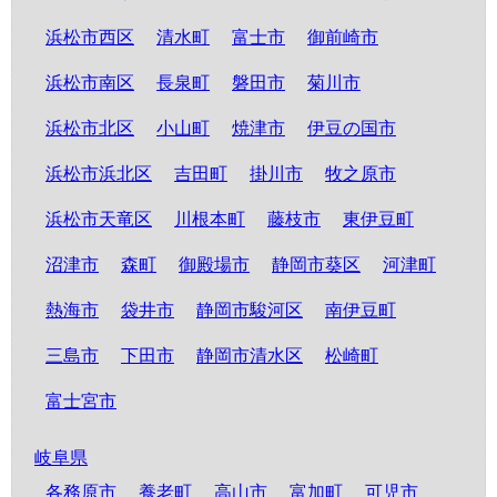
浜松市西区
清水町
富士市
御前崎市
浜松市南区
長泉町
磐田市
菊川市
浜松市北区
小山町
焼津市
伊豆の国市
浜松市浜北区
吉田町
掛川市
牧之原市
浜松市天竜区
川根本町
藤枝市
東伊豆町
沼津市
森町
御殿場市
静岡市葵区
河津町
熱海市
袋井市
静岡市駿河区
南伊豆町
三島市
下田市
静岡市清水区
松崎町
富士宮市
岐阜県
各務原市
養老町
高山市
富加町
可児市