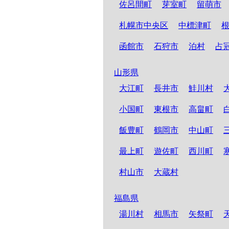
佐呂間町
芽室町
留萌市
札幌市中央区
中標津町
函館市
石狩市
泊村
占
山形県
大江町
長井市
鮭川村
小国町
東根市
高畠町
飯豊町
鶴岡市
中山町
最上町
遊佐町
西川町
村山市
大蔵村
福島県
湯川村
相馬市
矢祭町