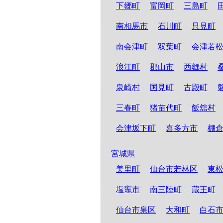
下郷町
富岡町
三島町
南相馬市
石川町
只見町
南会津町
双葉町
会津若
浪江町
郡山市
西郷村
泉崎村
国見町
古殿町
三春町
猪苗代町
飯舘村
会津坂下町
喜多方市
棚
宮城県
美里町
仙台市若林区
東
塩竈市
南三陸町
蔵王町
仙台市泉区
大和町
白石