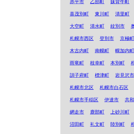
赤平市
乙部町
妹背牛町
喜茂別町
東川町
清里町
大空町
清水町
紋別市
札幌市西区
登別市
京極
木古内町
南幌町
幌加内
雨竜町
枝幸町
本別町
訓子府町
標津町
岩見沢
札幌市北区
札幌市白石区
札幌市手稲区
伊達市
共
網走市
鹿部町
上砂川町
沼田町
礼文町
陸別町