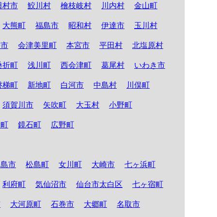
田村市
鮫川村
檜枝岐村
川内村
金山町
大熊町
福島市
昭和村
伊達市
玉川村
松市
会津美里町
本宮市
平田村
北塩原村
桑折町
浅川町
西会津町
葛尾村
いわき市
磐梯町
新地町
白河市
中島村
川俣町
須賀川市
矢吹町
大玉村
小野町
倉町
鏡石町
広野町
松島市
松島町
女川町
大崎市
七ヶ浜町
利府町
気仙沼市
仙台市太白区
七ヶ宿町
市
大河原町
石巻市
大郷町
名取市