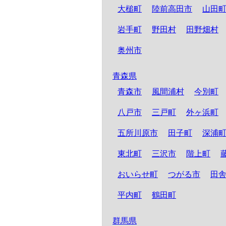
大槌町
陸前高田市
山田
岩手町
野田村
田野畑村
奥州市
青森県
青森市
風間浦村
今別町
八戸市
三戸町
外ヶ浜町
五所川原市
田子町
深浦
東北町
三沢市
階上町
おいらせ町
つがる市
田
平内町
鶴田町
群馬県