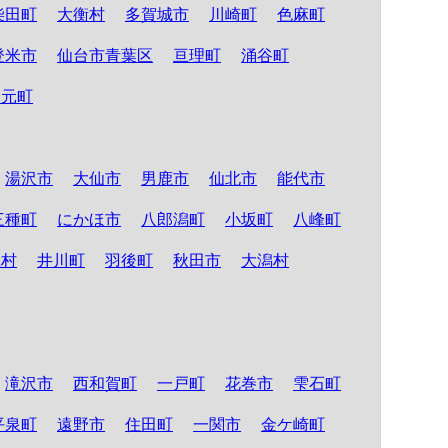
柴田町
大衡村
多賀城市
川崎町
色麻町
登米市
仙台市青葉区
亘理町
涌谷町
山元町
湯沢市
大仙市
男鹿市
仙北市
能代市
三種町
にかほ市
八郎潟町
小坂町
八峰町
仁村
井川町
羽後町
秋田市
大潟村
滝沢市
西和賀町
一戸町
花巻市
雫石町
平泉町
遠野市
住田町
一関市
金ケ崎町