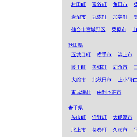
村田町
富谷町
角田市
岩沼市
丸森町
加美町
仙台市宮城野区
栗原市
秋田県
五城目町
横手市
潟上市
藤里町
美郷町
鹿角市
大館市
北秋田市
上小阿
東成瀬村
由利本荘市
岩手県
矢巾町
洋野町
大船渡市
北上市
葛巻町
久慈市