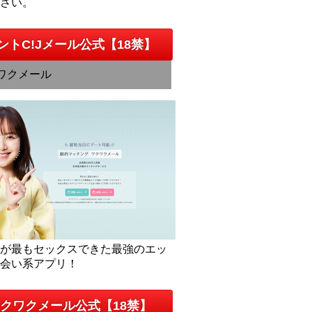
下さい。
ントC!Jメール公式【18禁】
ワクメール
人が最もセックスできた最強のエッ
出会い系アプリ！
クワクメール公式【18禁】