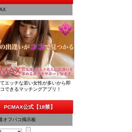
AX
くてエッチな若い女性が多いから即
パコできるマッチングアプリ！
PCMAX公式【18禁】
道オフパコ掲示板