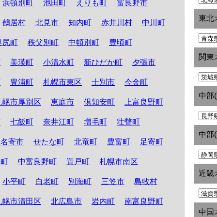
浜頓別町
池田町
えりも町
富良野市
東北
鶴居村
北見市
知内町
赤井川村
中川町
奥尻町
秩父別町
中頓別町
豊頃町
関東
町
美瑛町
小清水町
新ひだか町
夕張市
町
豊浦町
札幌市東区
士別市
今金町
中部
札幌市厚別区
恵庭市
倶知安町
上富良野町
市
七飯町
奈井江町
増毛町
壮瞥町
中部
名寄市
せたな町
北竜町
豊富町
足寄町
和町
中富良野町
置戸町
札幌市南区
近畿
小平町
白老町
別海町
三笠市
島牧村
札幌市清田区
北広島市
岩内町
南富良野町
中国