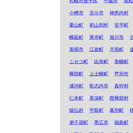
札幌市豊平区
千歳市
黒
小樽市
北斗市
神恵内村
栗山町
初山別村
安平町
幌延町
厚岸町
旭川市
美唄市
江差町
月形町
ニセコ町
比布町
美幌町
興部町
上士幌町
芦別市
浦河町
歌志内市
真狩村
仁木町
美深町
西興部村
猿払村
平取町
幕別町
弟子屈町
帯広市
福島町