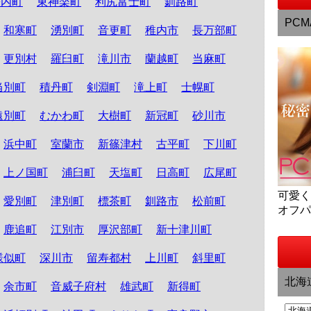
松内町
東神楽町
利尻富士町
釧路町
PCM
和寒町
湧別町
音更町
稚内市
長万部町
更別村
羅臼町
滝川市
蘭越町
当麻町
当別町
積丹町
剣淵町
滝上町
士幌町
遠別町
むかわ町
大樹町
新冠町
砂川市
浜中町
室蘭市
新篠津村
古平町
下川町
上ノ国町
浦臼町
天塩町
日高町
広尾町
可愛
愛別町
津別町
標茶町
釧路市
松前町
オフ
鹿追町
江別市
厚沢部町
新十津川町
様似町
深川市
留寿都村
上川町
斜里町
北海
余市町
音威子府村
雄武町
新得町