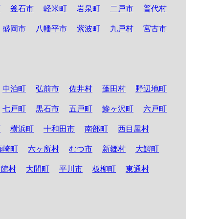
町
釜石市
軽米町
岩泉町
二戸市
普代村
盛岡市
八幡平市
紫波町
九戸村
宮古市
中泊町
弘前市
佐井村
蓬田村
野辺地町
七戸町
黒石市
五戸町
鰺ヶ沢町
六戸町
町
横浜町
十和田市
南部町
西目屋村
藤崎町
六ヶ所村
むつ市
新郷村
大鰐町
舎館村
大間町
平川市
板柳町
東通村