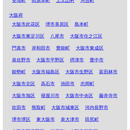
安堵町
田原本町
上北山村
河合町
大阪府
大阪市此花区
堺市美原区
島本町
大阪市東淀川区
八尾市
大阪市住之江区
門真市
岸和田市
豊能町
大阪市東成区
泉佐野市
大阪市平野区
摂津市
豊中市
能勢町
大阪市福島区
大阪市生野区
富田林市
大阪市北区
高石市
池田市
忠岡町
大阪市旭区
寝屋川市
大阪市中央区
藤井寺市
吹田市
熊取町
大阪市城東区
河内長野市
堺市堺区
東大阪市
泉大津市
田尻町