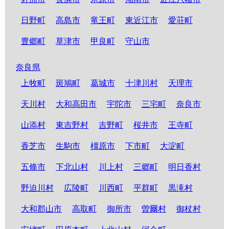
日野町
高島市
竜王町
東近江市
愛荘町
豊郷町
草津市
甲良町
守山市
奈良県
上牧町
斑鳩町
葛城市
十津川村
天理市
天川村
大和高田市
宇陀市
三宅町
奈良市
山添村
東吉野村
吉野町
桜井市
王寺町
香芝市
生駒市
橿原市
下市町
大淀町
五條市
下北山村
川上村
三郷町
明日香村
野迫川村
広陵町
川西町
平群町
黒滝村
大和郡山市
高取町
御所市
曽爾村
御杖村