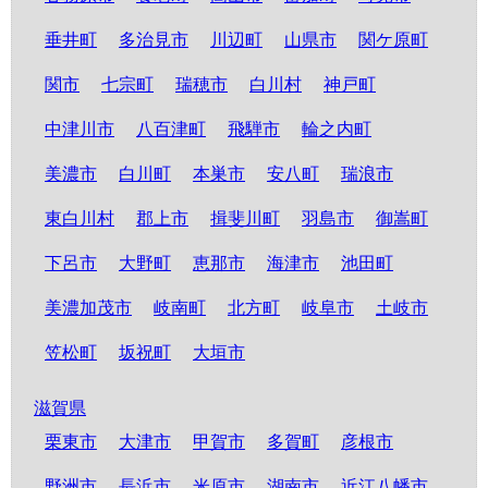
垂井町
多治見市
川辺町
山県市
関ケ原町
関市
七宗町
瑞穂市
白川村
神戸町
中津川市
八百津町
飛騨市
輪之内町
美濃市
白川町
本巣市
安八町
瑞浪市
東白川村
郡上市
揖斐川町
羽島市
御嵩町
下呂市
大野町
恵那市
海津市
池田町
美濃加茂市
岐南町
北方町
岐阜市
土岐市
笠松町
坂祝町
大垣市
滋賀県
栗東市
大津市
甲賀市
多賀町
彦根市
野洲市
長浜市
米原市
湖南市
近江八幡市