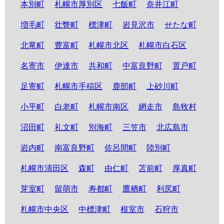
本別町
札幌市厚別区
七飯町
奈井江町
増毛町
壮瞥町
標津町
岩見沢市
せたな町
北竜町
豊富町
札幌市北区
札幌市白石区
名寄市
伊達市
共和町
中富良野町
置戸町
足寄町
札幌市手稲区
鹿部町
上砂川町
小平町
白老町
札幌市南区
網走市
島牧村
沼田町
礼文町
別海町
三笠市
北広島市
岩内町
南富良野町
佐呂間町
陸別町
札幌市清田区
森町
由仁町
苫前町
厚真町
芽室町
留萌市
寿都町
鷹栖町
利尻町
札幌市中央区
中標津町
根室市
石狩市