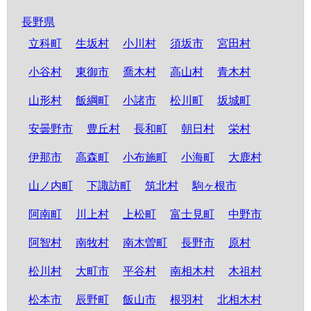
長野県
立科町
生坂村
小川村
須坂市
宮田村
小谷村
東御市
喬木村
高山村
青木村
山形村
飯綱町
小諸市
松川町
坂城町
安曇野市
豊丘村
長和町
朝日村
栄村
伊那市
高森町
小布施町
小海町
大鹿村
山ノ内町
下諏訪町
筑北村
駒ヶ根市
阿南町
川上村
上松町
富士見町
中野市
阿智村
南牧村
南木曽町
長野市
原村
松川村
大町市
平谷村
南相木村
木祖村
松本市
辰野町
飯山市
根羽村
北相木村