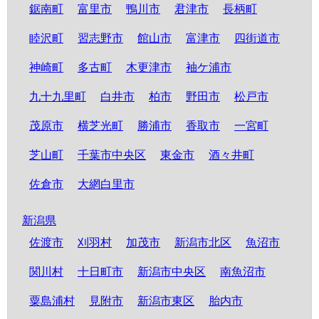
鋸南町
富里市
鴨川市
君津市
長柄町
睦沢町
習志野市
館山市
富津市
四街道市
神崎町
多古町
木更津市
袖ケ浦市
九十九里町
白井市
柏市
野田市
松戸市
茂原市
横芝光町
勝浦市
香取市
一宮町
芝山町
千葉市中央区
東金市
酒々井町
佐倉市
大網白里市
新潟県
佐渡市
刈羽村
加茂市
新潟市北区
魚沼市
関川村
十日町市
新潟市中央区
南魚沼市
粟島浦村
見附市
新潟市東区
胎内市