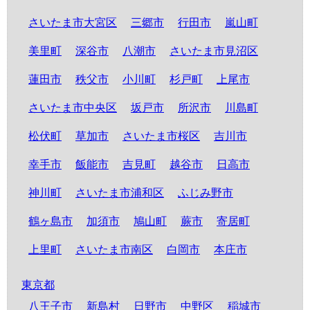
さいたま市大宮区
三郷市
行田市
嵐山町
美里町
深谷市
八潮市
さいたま市見沼区
蓮田市
秩父市
小川町
杉戸町
上尾市
さいたま市中央区
坂戸市
所沢市
川島町
松伏町
草加市
さいたま市桜区
吉川市
幸手市
飯能市
吉見町
越谷市
日高市
神川町
さいたま市浦和区
ふじみ野市
鶴ヶ島市
加須市
鳩山町
蕨市
寄居町
上里町
さいたま市南区
白岡市
本庄市
東京都
八王子市
新島村
日野市
中野区
稲城市