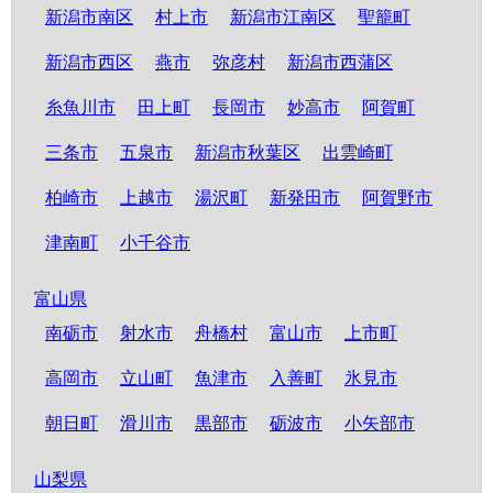
新潟市南区
村上市
新潟市江南区
聖籠町
新潟市西区
燕市
弥彦村
新潟市西蒲区
糸魚川市
田上町
長岡市
妙高市
阿賀町
三条市
五泉市
新潟市秋葉区
出雲崎町
柏崎市
上越市
湯沢町
新発田市
阿賀野市
津南町
小千谷市
富山県
南砺市
射水市
舟橋村
富山市
上市町
高岡市
立山町
魚津市
入善町
氷見市
朝日町
滑川市
黒部市
砺波市
小矢部市
山梨県