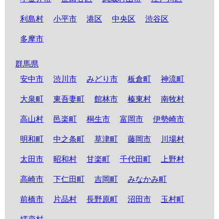
利島村
小平市
港区
中央区
渋谷区
多摩市
群馬県
安中市
渋川市
みどり市
板倉町
神流町
大泉町
東吾妻町
館林市
榛東村
南牧村
高山村
邑楽町
桐生市
富岡市
伊勢崎市
明和町
中之条町
草津町
藤岡市
川場村
太田市
昭和村
甘楽町
千代田町
上野村
高崎市
下仁田町
吉岡町
みなかみ町
前橋市
片品村
長野原町
沼田市
玉村町