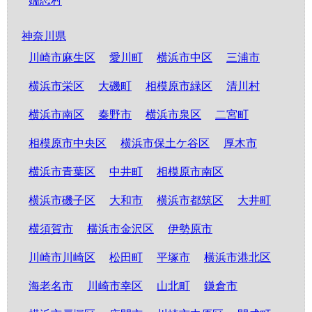
嬬恋村
神奈川県
川崎市麻生区
愛川町
横浜市中区
三浦市
横浜市栄区
大磯町
相模原市緑区
清川村
横浜市南区
秦野市
横浜市泉区
二宮町
相模原市中央区
横浜市保土ケ谷区
厚木市
横浜市青葉区
中井町
相模原市南区
横浜市磯子区
大和市
横浜市都筑区
大井町
横須賀市
横浜市金沢区
伊勢原市
川崎市川崎区
松田町
平塚市
横浜市港北区
海老名市
川崎市幸区
山北町
鎌倉市