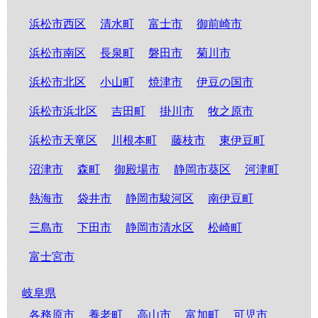
浜松市西区
清水町
富士市
御前崎市
浜松市南区
長泉町
磐田市
菊川市
浜松市北区
小山町
焼津市
伊豆の国市
浜松市浜北区
吉田町
掛川市
牧之原市
浜松市天竜区
川根本町
藤枝市
東伊豆町
沼津市
森町
御殿場市
静岡市葵区
河津町
熱海市
袋井市
静岡市駿河区
南伊豆町
三島市
下田市
静岡市清水区
松崎町
富士宮市
岐阜県
各務原市
養老町
高山市
富加町
可児市