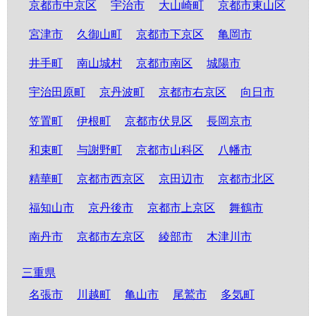
京都市中京区
宇治市
大山崎町
京都市東山区
宮津市
久御山町
京都市下京区
亀岡市
井手町
南山城村
京都市南区
城陽市
宇治田原町
京丹波町
京都市右京区
向日市
笠置町
伊根町
京都市伏見区
長岡京市
和束町
与謝野町
京都市山科区
八幡市
精華町
京都市西京区
京田辺市
京都市北区
福知山市
京丹後市
京都市上京区
舞鶴市
南丹市
京都市左京区
綾部市
木津川市
三重県
名張市
川越町
亀山市
尾鷲市
多気町