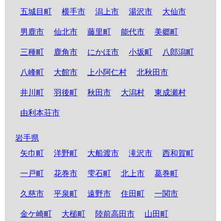
五城目町
横手市
潟上市
湯沢市
大仙市
男鹿市
仙北市
藤里町
能代市
美郷町
三種町
鹿角市
にかほ市
小坂町
八郎潟町
八峰町
大館市
上小阿仁村
北秋田市
井川町
羽後町
秋田市
大潟村
東成瀬村
由利本荘市
岩手県
矢巾町
洋野町
大船渡市
滝沢市
西和賀町
一戸町
花巻市
雫石町
北上市
葛巻町
久慈市
平泉町
遠野市
住田町
一関市
金ケ崎町
大槌町
陸前高田市
山田町