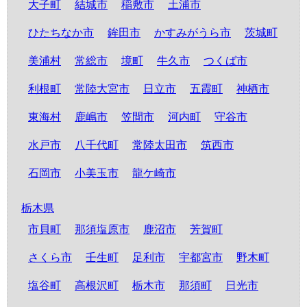
大子町
結城市
稲敷市
土浦市
ひたちなか市
鉾田市
かすみがうら市
茨城町
美浦村
常総市
境町
牛久市
つくば市
利根町
常陸大宮市
日立市
五霞町
神栖市
東海村
鹿嶋市
笠間市
河内町
守谷市
水戸市
八千代町
常陸太田市
筑西市
石岡市
小美玉市
龍ケ崎市
栃木県
市貝町
那須塩原市
鹿沼市
芳賀町
さくら市
壬生町
足利市
宇都宮市
野木町
塩谷町
高根沢町
栃木市
那須町
日光市