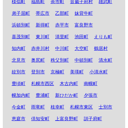
様似町
福島町
余市町
音威子府村
雄武町
弟子屈町
帯広市
乙部町
妹背牛町
浜頓別町
新得町
赤平市
富良野市
喜茂別町
東川町
清里町
池田町
えりも町
知内町
赤井川村
中川町
大空町
鶴居村
北見市
奥尻町
秩父別町
中頓別町
清水町
紋別市
登別市
京極町
美瑛町
小清水町
豊頃町
札幌市西区
木古内町
南幌町
幌加内町
豊浦町
新ひだか町
夕張市
今金町
雨竜町
枝幸町
札幌市東区
士別市
恵庭市
倶知安町
上富良野町
訓子府町