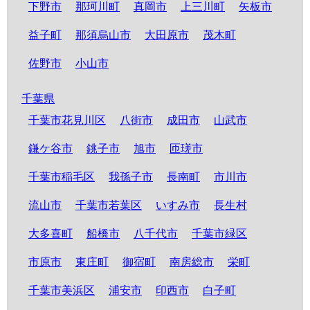
下野市
那珂川町
真岡市
上三川町
矢板市
益子町
那須烏山市
大田原市
茂木町
佐野市
小山市
千葉県
千葉市花見川区
八街市
成田市
山武市
鎌ケ谷市
銚子市
旭市
匝瑳市
千葉市稲毛区
我孫子市
長南町
市川市
流山市
千葉市若葉区
いすみ市
長生村
大多喜町
船橋市
八千代市
千葉市緑区
市原市
東庄町
御宿町
南房総市
栄町
千葉市美浜区
浦安市
印西市
白子町