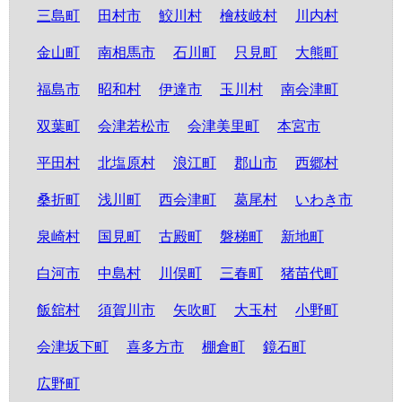
三島町
田村市
鮫川村
檜枝岐村
川内村
金山町
南相馬市
石川町
只見町
大熊町
福島市
昭和村
伊達市
玉川村
南会津町
双葉町
会津若松市
会津美里町
本宮市
平田村
北塩原村
浪江町
郡山市
西郷村
桑折町
浅川町
西会津町
葛尾村
いわき市
泉崎村
国見町
古殿町
磐梯町
新地町
白河市
中島村
川俣町
三春町
猪苗代町
飯舘村
須賀川市
矢吹町
大玉村
小野町
会津坂下町
喜多方市
棚倉町
鏡石町
広野町