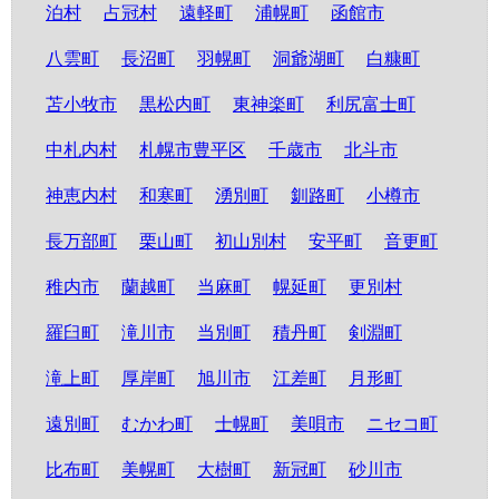
泊村
占冠村
遠軽町
浦幌町
函館市
八雲町
長沼町
羽幌町
洞爺湖町
白糠町
苫小牧市
黒松内町
東神楽町
利尻富士町
中札内村
札幌市豊平区
千歳市
北斗市
神恵内村
和寒町
湧別町
釧路町
小樽市
長万部町
栗山町
初山別村
安平町
音更町
稚内市
蘭越町
当麻町
幌延町
更別村
羅臼町
滝川市
当別町
積丹町
剣淵町
滝上町
厚岸町
旭川市
江差町
月形町
遠別町
むかわ町
士幌町
美唄市
ニセコ町
比布町
美幌町
大樹町
新冠町
砂川市