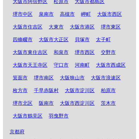
大阪市阿倍野区
松原市
大阪市都島区
堺市中区
泉南市
高槻市
岬町
大阪市西区
大阪市住吉区
大東市
大阪市港区
堺市東区
四條畷市
大阪市大正区
貝塚市
太子町
大阪市東住吉区
和泉市
堺市西区
交野市
大阪市天王寺区
守口市
河南町
大阪市西成区
箕面市
堺市南区
大阪狭山市
大阪市浪速区
枚方市
千早赤阪村
大阪市淀川区
柏原市
堺市北区
阪南市
大阪市西淀川区
茨木市
大阪市鶴見区
羽曳野市
京都府