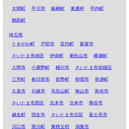
大間町
平川市
板柳町
東通村
平内町
鶴田町
埼玉県
ときがわ町
戸田市
宮代町
新座市
さいたま市緑区
伊奈町
東松山市
横瀬町
入間市
小鹿野町
桶川市
さいたま市岩槻区
三芳町
春日部市
皆野町
朝霞市
長瀞町
久喜市
川越市
毛呂山町
狭山市
和光市
さいたま市西区
志木市
北本市
熊谷市
越生町
羽生市
さいたま市北区
富士見市
川口市
滑川町
東秩父村
鴻巣市