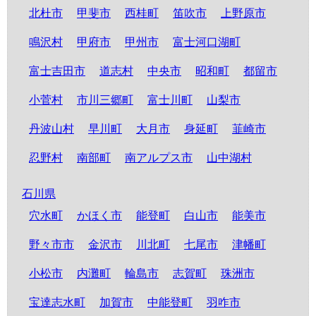
北杜市
甲斐市
西桂町
笛吹市
上野原市
鳴沢村
甲府市
甲州市
富士河口湖町
富士吉田市
道志村
中央市
昭和町
都留市
小菅村
市川三郷町
富士川町
山梨市
丹波山村
早川町
大月市
身延町
韮崎市
忍野村
南部町
南アルプス市
山中湖村
石川県
穴水町
かほく市
能登町
白山市
能美市
野々市市
金沢市
川北町
七尾市
津幡町
小松市
内灘町
輪島市
志賀町
珠洲市
宝達志水町
加賀市
中能登町
羽咋市