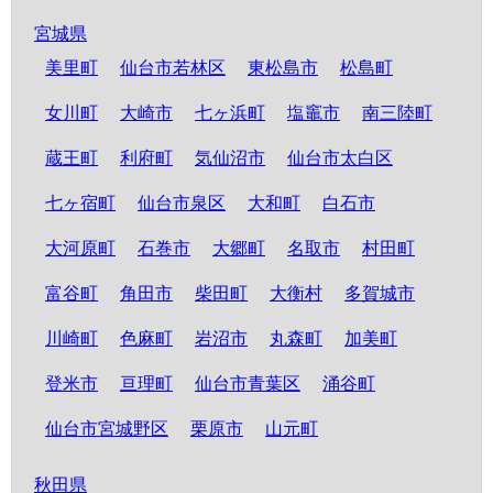
宮城県
美里町
仙台市若林区
東松島市
松島町
女川町
大崎市
七ヶ浜町
塩竈市
南三陸町
蔵王町
利府町
気仙沼市
仙台市太白区
七ヶ宿町
仙台市泉区
大和町
白石市
大河原町
石巻市
大郷町
名取市
村田町
富谷町
角田市
柴田町
大衡村
多賀城市
川崎町
色麻町
岩沼市
丸森町
加美町
登米市
亘理町
仙台市青葉区
涌谷町
仙台市宮城野区
栗原市
山元町
秋田県