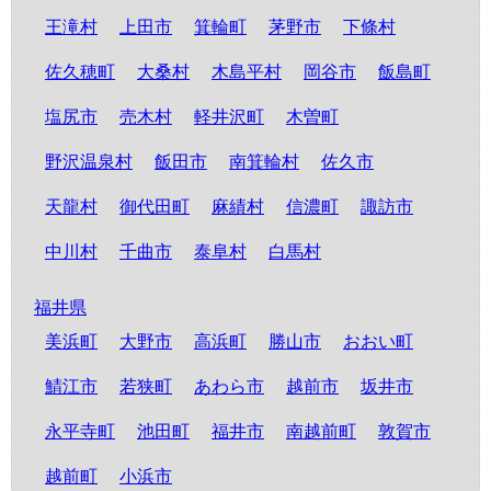
王滝村
上田市
箕輪町
茅野市
下條村
佐久穂町
大桑村
木島平村
岡谷市
飯島町
塩尻市
売木村
軽井沢町
木曽町
野沢温泉村
飯田市
南箕輪村
佐久市
天龍村
御代田町
麻績村
信濃町
諏訪市
中川村
千曲市
泰阜村
白馬村
福井県
美浜町
大野市
高浜町
勝山市
おおい町
鯖江市
若狭町
あわら市
越前市
坂井市
永平寺町
池田町
福井市
南越前町
敦賀市
越前町
小浜市