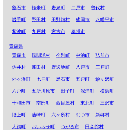
釜石市
軽米町
岩泉町
二戸市
普代村
岩手町
野田村
田野畑村
盛岡市
八幡平市
紫波町
九戸村
宮古市
奥州市
青森県
青森市
風間浦村
今別町
中泊町
弘前市
佐井村
蓬田村
野辺地町
八戸市
三戸町
外ヶ浜町
七戸町
黒石市
五戸町
鰺ヶ沢町
六戸町
五所川原市
田子町
深浦町
横浜町
十和田市
南部町
西目屋村
東北町
三沢市
階上町
藤崎町
六ヶ所村
むつ市
新郷村
大鰐町
おいらせ町
つがる市
田舎館村