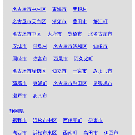
名古屋市中村区
東海市
豊根村
名古屋市天白区
清須市
豊田市
蟹江町
名古屋市中区
大府市
豊橋市
北名古屋市
安城市
飛島村
名古屋市昭和区
知多市
岡崎市
弥富市
西尾市
阿久比町
名古屋市瑞穂区
知立市
一宮市
みよし市
蒲郡市
東浦町
名古屋市熱田区
尾張旭市
瀬戸市
あま市
静岡県
裾野市
浜松市中区
西伊豆町
伊東市
湖西市
浜松市東区
函南町
島田市
伊豆市