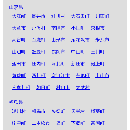
山形県
大江町
長井市
鮭川村
大石田町
川西町
天童市
戸沢村
南陽市
小国町
東根市
高畠町
白鷹町
山形市
尾花沢市
米沢市
山辺町
飯豊町
鶴岡市
中山町
三川町
酒田市
庄内町
河北町
新庄市
最上町
遊佐町
西川町
寒河江市
舟形町
上山市
真室川町
朝日町
村山市
大蔵村
福島県
湯川村
相馬市
矢祭町
天栄村
楢葉町
柳津町
二本松市
塙町
下郷町
富岡町