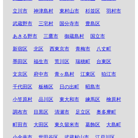
立川市
神津島村
東村山市
杉並区
羽村市
武蔵野市
三宅村
国分寺市
豊島区
あきる野市
三鷹市
御蔵島村
国立市
新宿区
北区
西東京市
青梅市
八丈町
墨田区
福生市
荒川区
瑞穂町
台東区
文京区
府中市
青ヶ島村
江東区
狛江市
千代田区
板橋区
日の出町
昭島市
小笠原村
品川区
東大和市
練馬区
檜原村
調布市
目黒区
清瀬市
足立区
奥多摩町
町田市
大田区
東久留米市
葛飾区
大島町
小金井市
世田谷区
武蔵村山市
江戸川区