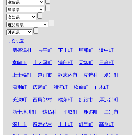
北海道
新篠津村
古平町
下川町
興部町
浜中町
室蘭市
上ノ国町
浦臼町
天塩町
日高町
上士幌町
芦別市
歌志内市
真狩村
愛別町
津別町
広尾町
浦河町
松前町
仁木町
美深町
西興部村
標茶町
釧路市
厚沢部町
新十津川町
猿払村
平取町
鹿追町
江別市
深川市
留寿都村
上川町
斜里町
幕別町