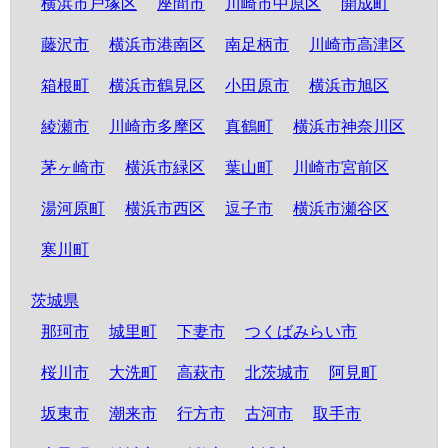
横浜市戸塚区
座間市
川崎市中原区
開成町
藤沢市
横浜市港南区
南足柄市
川崎市高津区
箱根町
横浜市鶴見区
小田原市
横浜市旭区
綾瀬市
川崎市多摩区
真鶴町
横浜市神奈川区
茅ヶ崎市
横浜市緑区
葉山町
川崎市宮前区
湯河原町
横浜市西区
逗子市
横浜市瀬谷区
寒川町
茨城県
那珂市
城里町
下妻市
つくばみらい市
桜川市
大洗町
高萩市
北茨城市
阿見町
坂東市
潮来市
行方市
古河市
取手市