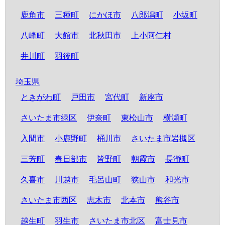
鹿角市
三種町
にかほ市
八郎潟町
小坂町
八峰町
大館市
北秋田市
上小阿仁村
井川町
羽後町
埼玉県
ときがわ町
戸田市
宮代町
新座市
さいたま市緑区
伊奈町
東松山市
横瀬町
入間市
小鹿野町
桶川市
さいたま市岩槻区
三芳町
春日部市
皆野町
朝霞市
長瀞町
久喜市
川越市
毛呂山町
狭山市
和光市
さいたま市西区
志木市
北本市
熊谷市
越生町
羽生市
さいたま市北区
富士見市