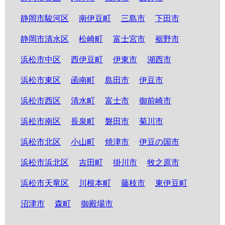
静岡市駿河区
南伊豆町
三島市
下田市
静岡市清水区
松崎町
富士宮市
裾野市
浜松市中区
西伊豆町
伊東市
湖西市
浜松市東区
函南町
島田市
伊豆市
浜松市西区
清水町
富士市
御前崎市
浜松市南区
長泉町
磐田市
菊川市
浜松市北区
小山町
焼津市
伊豆の国市
浜松市浜北区
吉田町
掛川市
牧之原市
浜松市天竜区
川根本町
藤枝市
東伊豆町
沼津市
森町
御殿場市