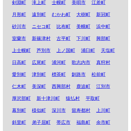
剣淵町
滝上町
士幌町
美唄市
江差町
月形町
遠別町
むかわ町
大樹町
新冠町
砂川市
ニセコ町
比布町
美幌町
浜中町
室蘭市
新篠津村
古平町
下川町
興部町
上士幌町
芦別市
上ノ国町
浦臼町
天塩町
日高町
広尾町
浦河町
歌志内市
真狩村
愛別町
津別町
標茶町
釧路市
松前町
仁木町
美深町
西興部村
鹿追町
江別市
厚沢部町
新十津川町
猿払村
平取町
幕別町
様似町
深川市
留寿都村
上川町
斜里町
弟子屈町
帯広市
福島町
余市町