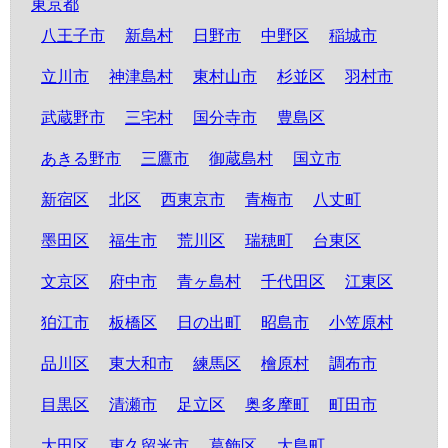
東京都
八王子市
新島村
日野市
中野区
稲城市
立川市
神津島村
東村山市
杉並区
羽村市
武蔵野市
三宅村
国分寺市
豊島区
あきる野市
三鷹市
御蔵島村
国立市
新宿区
北区
西東京市
青梅市
八丈町
墨田区
福生市
荒川区
瑞穂町
台東区
文京区
府中市
青ヶ島村
千代田区
江東区
狛江市
板橋区
日の出町
昭島市
小笠原村
品川区
東大和市
練馬区
檜原村
調布市
目黒区
清瀬市
足立区
奥多摩町
町田市
大田区
東久留米市
葛飾区
大島町