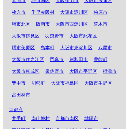
箕面市
堺市南区
大阪狭山市
大阪市浪速区
枚方市
千早赤阪村
大阪市淀川区
柏原市
堺市北区
阪南市
大阪市西淀川区
茨木市
大阪市鶴見区
羽曳野市
大阪市此花区
堺市美原区
島本町
大阪市東淀川区
八尾市
大阪市住之江区
門真市
岸和田市
豊能町
大阪市東成区
泉佐野市
大阪市平野区
摂津市
豊中市
能勢町
大阪市福島区
大阪市生野区
富田林市
京都府
井手町
南山城村
京都市南区
城陽市