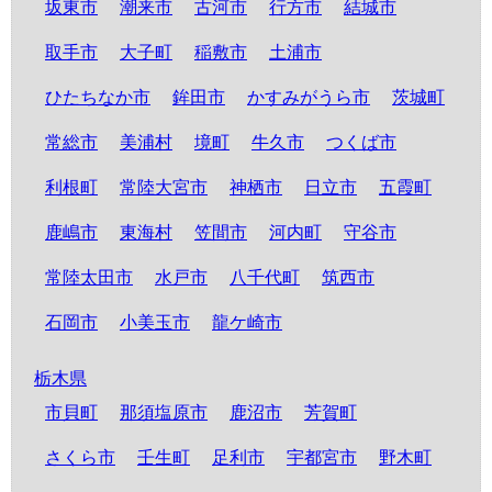
坂東市
潮来市
古河市
行方市
結城市
取手市
大子町
稲敷市
土浦市
ひたちなか市
鉾田市
かすみがうら市
茨城町
常総市
美浦村
境町
牛久市
つくば市
利根町
常陸大宮市
神栖市
日立市
五霞町
鹿嶋市
東海村
笠間市
河内町
守谷市
常陸太田市
水戸市
八千代町
筑西市
石岡市
小美玉市
龍ケ崎市
栃木県
市貝町
那須塩原市
鹿沼市
芳賀町
さくら市
壬生町
足利市
宇都宮市
野木町