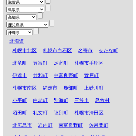
北海道
札幌市北区
札幌市白石区
名寄市
せたな町
北竜町
豊富町
足寄町
札幌市手稲区
伊達市
共和町
中富良野町
置戸町
札幌市南区
網走市
鹿部町
上砂川町
小平町
白老町
別海町
三笠市
島牧村
沼田町
礼文町
陸別町
札幌市清田区
北広島市
岩内町
南富良野町
佐呂間町