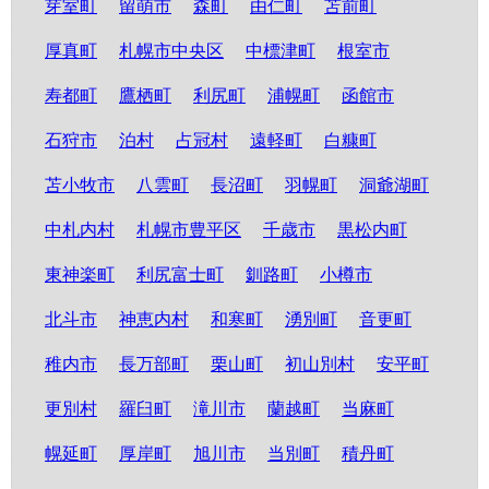
芽室町
留萌市
森町
由仁町
苫前町
厚真町
札幌市中央区
中標津町
根室市
寿都町
鷹栖町
利尻町
浦幌町
函館市
石狩市
泊村
占冠村
遠軽町
白糠町
苫小牧市
八雲町
長沼町
羽幌町
洞爺湖町
中札内村
札幌市豊平区
千歳市
黒松内町
東神楽町
利尻富士町
釧路町
小樽市
北斗市
神恵内村
和寒町
湧別町
音更町
稚内市
長万部町
栗山町
初山別村
安平町
更別村
羅臼町
滝川市
蘭越町
当麻町
幌延町
厚岸町
旭川市
当別町
積丹町