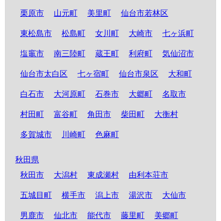
栗原市
山元町
美里町
仙台市若林区
東松島市
松島町
女川町
大崎市
七ヶ浜町
塩竈市
南三陸町
蔵王町
利府町
気仙沼市
仙台市太白区
七ヶ宿町
仙台市泉区
大和町
白石市
大河原町
石巻市
大郷町
名取市
村田町
富谷町
角田市
柴田町
大衡村
多賀城市
川崎町
色麻町
秋田県
秋田市
大潟村
東成瀬村
由利本荘市
五城目町
横手市
潟上市
湯沢市
大仙市
男鹿市
仙北市
能代市
藤里町
美郷町