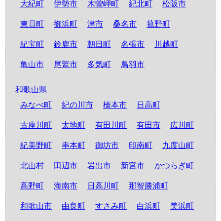
大紀町
伊勢市
木曽岬町
紀北町
松阪市
東員町
御浜町
津市
桑名市
菰野町
紀宝町
鈴鹿市
朝日町
名張市
川越町
亀山市
尾鷲市
多気町
鳥羽市
和歌山県
みなべ町
紀の川市
橋本市
日高町
古座川町
太地町
有田川町
有田市
広川町
紀美野町
串本町
御坊市
印南町
九度山町
北山村
田辺市
岩出市
新宮市
かつらぎ町
高野町
海南市
日高川町
那智勝浦町
和歌山市
由良町
すさみ町
白浜町
美浜町