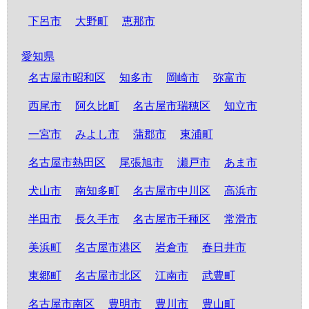
下呂市
大野町
恵那市
愛知県
名古屋市昭和区
知多市
岡崎市
弥富市
西尾市
阿久比町
名古屋市瑞穂区
知立市
一宮市
みよし市
蒲郡市
東浦町
名古屋市熱田区
尾張旭市
瀬戸市
あま市
犬山市
南知多町
名古屋市中川区
高浜市
半田市
長久手市
名古屋市千種区
常滑市
美浜町
名古屋市港区
岩倉市
春日井市
東郷町
名古屋市北区
江南市
武豊町
名古屋市南区
豊明市
豊川市
豊山町