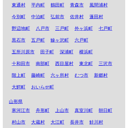
東通村
平内町
鶴田町
青森市
風間浦村
今別町
中泊町
弘前市
佐井村
蓬田村
野辺地町
八戸市
三戸町
外ヶ浜町
七戸町
黒石市
五戸町
鰺ヶ沢町
六戸町
五所川原市
田子町
深浦町
横浜町
十和田市
南部町
西目屋村
東北町
三沢市
階上町
藤崎町
六ヶ所村
むつ市
新郷村
大鰐町
おいらせ町
山形県
寒河江市
舟形町
上山市
真室川町
朝日町
村山市
大蔵村
大江町
長井市
鮭川村