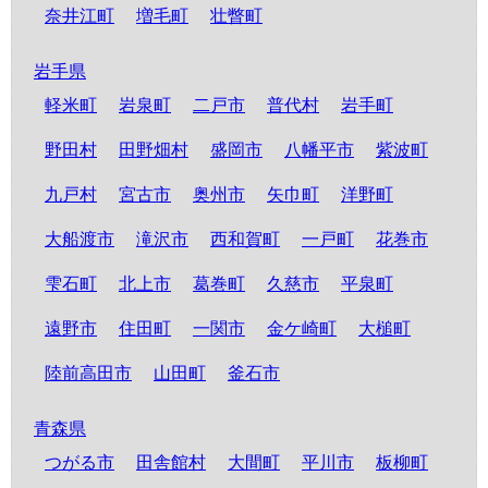
奈井江町
増毛町
壮瞥町
岩手県
軽米町
岩泉町
二戸市
普代村
岩手町
野田村
田野畑村
盛岡市
八幡平市
紫波町
九戸村
宮古市
奥州市
矢巾町
洋野町
大船渡市
滝沢市
西和賀町
一戸町
花巻市
雫石町
北上市
葛巻町
久慈市
平泉町
遠野市
住田町
一関市
金ケ崎町
大槌町
陸前高田市
山田町
釜石市
青森県
つがる市
田舎館村
大間町
平川市
板柳町