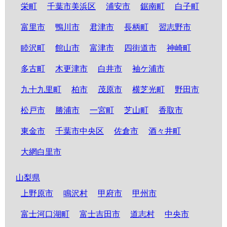
栄町
千葉市美浜区
浦安市
鋸南町
白子町
富里市
鴨川市
君津市
長柄町
習志野市
睦沢町
館山市
富津市
四街道市
神崎町
多古町
木更津市
白井市
袖ケ浦市
九十九里町
柏市
茂原市
横芝光町
野田市
松戸市
勝浦市
一宮町
芝山町
香取市
東金市
千葉市中央区
佐倉市
酒々井町
大網白里市
山梨県
上野原市
鳴沢村
甲府市
甲州市
富士河口湖町
富士吉田市
道志村
中央市