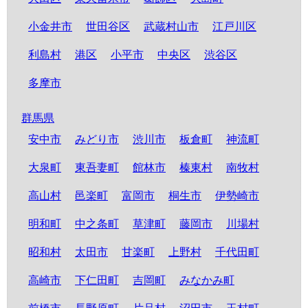
小金井市
世田谷区
武蔵村山市
江戸川区
利島村
港区
小平市
中央区
渋谷区
多摩市
群馬県
安中市
みどり市
渋川市
板倉町
神流町
大泉町
東吾妻町
館林市
榛東村
南牧村
高山村
邑楽町
富岡市
桐生市
伊勢崎市
明和町
中之条町
草津町
藤岡市
川場村
昭和村
太田市
甘楽町
上野村
千代田町
高崎市
下仁田町
吉岡町
みなかみ町