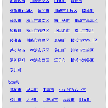
海老名市
川崎市幸区
山北町
鎌倉市
横浜市戸塚区
座間市
川崎市中原区
開成町
藤沢市
横浜市港南区
南足柄市
川崎市高津区
箱根町
横浜市鶴見区
小田原市
横浜市旭区
綾瀬市
川崎市多摩区
真鶴町
横浜市神奈川区
茅ヶ崎市
横浜市緑区
葉山町
川崎市宮前区
湯河原町
横浜市西区
逗子市
横浜市瀬谷区
寒川町
茨城県
那珂市
城里町
下妻市
つくばみらい市
桜川市
大洗町
北茨城市
高萩市
阿見町