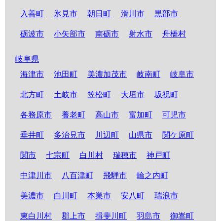
入善町
氷見市
朝日町
滑川市
黒部市
砺波市
小矢部市
南砺市
射水市
舟橋村
岐阜県
海津市
池田町
美濃加茂市
岐南町
岐阜市
北方町
土岐市
笠松町
大垣市
坂祝町
各務原市
養老町
高山市
富加町
可児市
垂井町
多治見市
川辺町
山県市
関ケ原町
関市
七宗町
白川村
瑞穂市
神戸町
中津川市
八百津町
飛騨市
輪之内町
美濃市
白川町
本巣市
安八町
瑞浪市
東白川村
郡上市
揖斐川町
羽島市
御嵩町