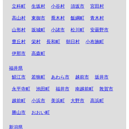
立科町
生坂村
小谷村
須坂市
宮田村
高山村
東御市
喬木村
飯綱町
青木村
山形村
坂城町
小諸市
松川町
安曇野市
豊丘村
栄村
長和町
朝日村
小布施町
伊那市
高森町
福井県
鯖江市
若狭町
あわら市
越前市
坂井市
永平寺町
池田町
福井市
南越前町
敦賀市
越前町
小浜市
美浜町
大野市
高浜町
勝山市
おおい町
新潟県