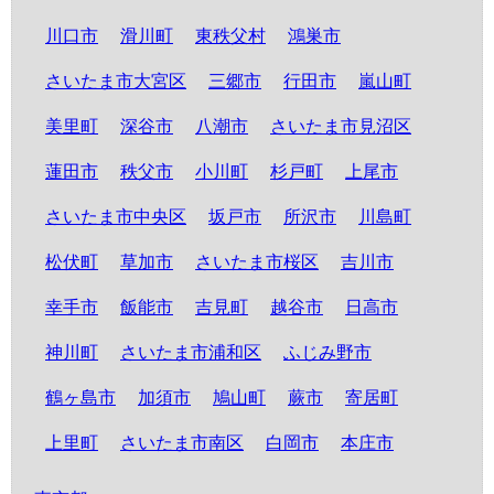
川口市
滑川町
東秩父村
鴻巣市
さいたま市大宮区
三郷市
行田市
嵐山町
美里町
深谷市
八潮市
さいたま市見沼区
蓮田市
秩父市
小川町
杉戸町
上尾市
さいたま市中央区
坂戸市
所沢市
川島町
松伏町
草加市
さいたま市桜区
吉川市
幸手市
飯能市
吉見町
越谷市
日高市
神川町
さいたま市浦和区
ふじみ野市
鶴ヶ島市
加須市
鳩山町
蕨市
寄居町
上里町
さいたま市南区
白岡市
本庄市