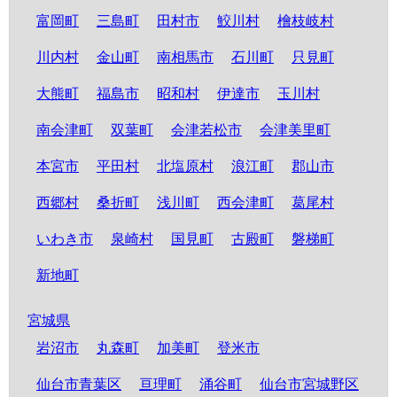
富岡町
三島町
田村市
鮫川村
檜枝岐村
川内村
金山町
南相馬市
石川町
只見町
大熊町
福島市
昭和村
伊達市
玉川村
南会津町
双葉町
会津若松市
会津美里町
本宮市
平田村
北塩原村
浪江町
郡山市
西郷村
桑折町
浅川町
西会津町
葛尾村
いわき市
泉崎村
国見町
古殿町
磐梯町
新地町
宮城県
岩沼市
丸森町
加美町
登米市
仙台市青葉区
亘理町
涌谷町
仙台市宮城野区