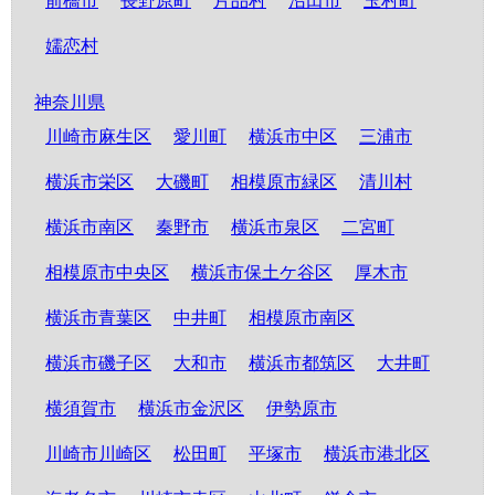
前橋市
長野原町
片品村
沼田市
玉村町
嬬恋村
神奈川県
川崎市麻生区
愛川町
横浜市中区
三浦市
横浜市栄区
大磯町
相模原市緑区
清川村
横浜市南区
秦野市
横浜市泉区
二宮町
相模原市中央区
横浜市保土ケ谷区
厚木市
横浜市青葉区
中井町
相模原市南区
横浜市磯子区
大和市
横浜市都筑区
大井町
横須賀市
横浜市金沢区
伊勢原市
川崎市川崎区
松田町
平塚市
横浜市港北区