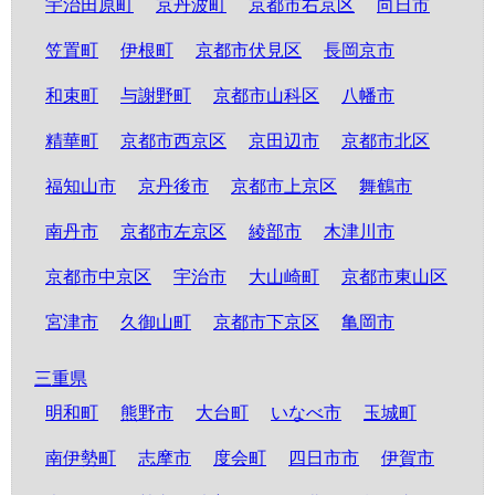
宇治田原町
京丹波町
京都市右京区
向日市
笠置町
伊根町
京都市伏見区
長岡京市
和束町
与謝野町
京都市山科区
八幡市
精華町
京都市西京区
京田辺市
京都市北区
福知山市
京丹後市
京都市上京区
舞鶴市
南丹市
京都市左京区
綾部市
木津川市
京都市中京区
宇治市
大山崎町
京都市東山区
宮津市
久御山町
京都市下京区
亀岡市
三重県
明和町
熊野市
大台町
いなべ市
玉城町
南伊勢町
志摩市
度会町
四日市市
伊賀市