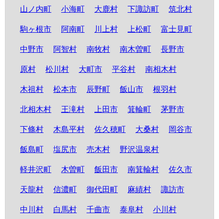
山ノ内町
小海町
大鹿村
下諏訪町
筑北村
駒ヶ根市
阿南町
川上村
上松町
富士見町
中野市
阿智村
南牧村
南木曽町
長野市
原村
松川村
大町市
平谷村
南相木村
木祖村
松本市
辰野町
飯山市
根羽村
北相木村
王滝村
上田市
箕輪町
茅野市
下條村
木島平村
佐久穂町
大桑村
岡谷市
飯島町
塩尻市
売木村
野沢温泉村
軽井沢町
木曽町
飯田市
南箕輪村
佐久市
天龍村
信濃町
御代田町
麻績村
諏訪市
中川村
白馬村
千曲市
泰阜村
小川村