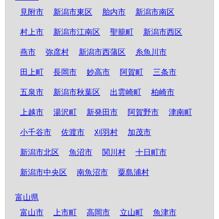
見附市
新潟市東区
胎内市
新潟市南区
村上市
新潟市江南区
聖籠町
新潟市西区
燕市
弥彦村
新潟市西蒲区
糸魚川市
田上町
長岡市
妙高市
阿賀町
三条市
五泉市
新潟市秋葉区
出雲崎町
柏崎市
上越市
湯沢町
新発田市
阿賀野市
津南町
小千谷市
佐渡市
刈羽村
加茂市
新潟市北区
魚沼市
関川村
十日町市
新潟市中央区
南魚沼市
粟島浦村
富山県
富山市
上市町
高岡市
立山町
魚津市