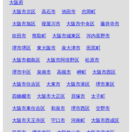
大阪府
大阪市北区
高石市
池田市
忠岡町
大阪市旭区
寝屋川市
大阪市中央区
藤井寺市
吹田市
熊取町
大阪市城東区
河内長野市
堺市堺区
東大阪市
泉大津市
田尻町
大阪市都島区
大阪市阿倍野区
松原市
堺市中区
泉南市
高槻市
岬町
大阪市西区
大阪市住吉区
大東市
大阪市港区
堺市東区
四條畷市
大阪市大正区
貝塚市
太子町
大阪市東住吉区
和泉市
堺市西区
交野市
大阪市天王寺区
守口市
河南町
大阪市西成区