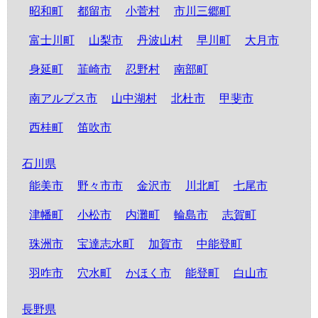
昭和町
都留市
小菅村
市川三郷町
富士川町
山梨市
丹波山村
早川町
大月市
身延町
韮崎市
忍野村
南部町
南アルプス市
山中湖村
北杜市
甲斐市
西桂町
笛吹市
石川県
能美市
野々市市
金沢市
川北町
七尾市
津幡町
小松市
内灘町
輪島市
志賀町
珠洲市
宝達志水町
加賀市
中能登町
羽咋市
穴水町
かほく市
能登町
白山市
長野県