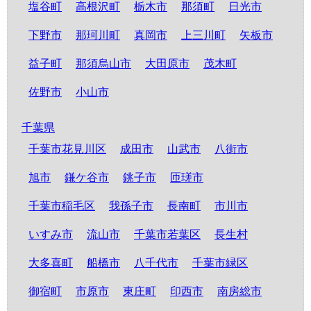
塩谷町
高根沢町
栃木市
那須町
日光市
下野市
那珂川町
真岡市
上三川町
矢板市
益子町
那須烏山市
大田原市
茂木町
佐野市
小山市
千葉県
千葉市花見川区
成田市
山武市
八街市
旭市
鎌ケ谷市
銚子市
匝瑳市
千葉市稲毛区
我孫子市
長南町
市川市
いすみ市
流山市
千葉市若葉区
長生村
大多喜町
船橋市
八千代市
千葉市緑区
御宿町
市原市
東庄町
印西市
南房総市