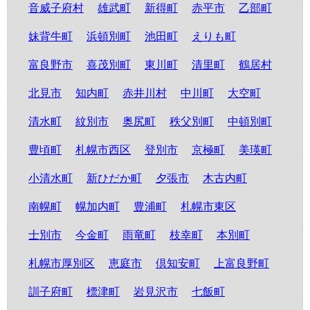
音威子府村
雄武町
新得町
赤平市
乙部町
妹背牛町
浜頓別町
池田町
えりも町
富良野市
喜茂別町
東川町
清里町
鶴居村
北見市
知内町
赤井川村
中川町
大空町
清水町
紋別市
奥尻町
秩父別町
中頓別町
豊頃町
札幌市西区
登別市
京極町
美瑛町
小清水町
新ひだか町
夕張市
木古内町
南幌町
幌加内町
豊浦町
札幌市東区
士別市
今金町
雨竜町
枝幸町
本別町
札幌市厚別区
恵庭市
倶知安町
上富良野町
訓子府町
標津町
岩見沢市
七飯町