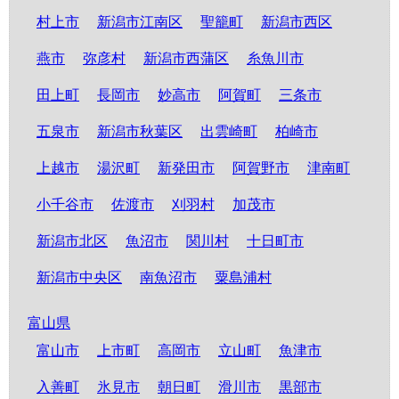
村上市
新潟市江南区
聖籠町
新潟市西区
燕市
弥彦村
新潟市西蒲区
糸魚川市
田上町
長岡市
妙高市
阿賀町
三条市
五泉市
新潟市秋葉区
出雲崎町
柏崎市
上越市
湯沢町
新発田市
阿賀野市
津南町
小千谷市
佐渡市
刈羽村
加茂市
新潟市北区
魚沼市
関川村
十日町市
新潟市中央区
南魚沼市
粟島浦村
富山県
富山市
上市町
高岡市
立山町
魚津市
入善町
氷見市
朝日町
滑川市
黒部市