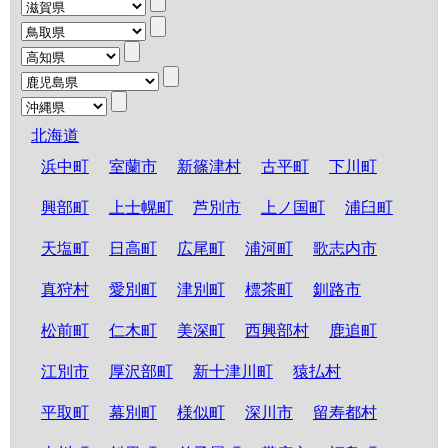
北海道
浜中町
室蘭市
新篠津村
古平町
下川町
興部町
上士幌町
芦別市
上ノ国町
浦臼町
天塩町
日高町
広尾町
浦河町
歌志内市
真狩村
愛別町
津別町
標茶町
釧路市
松前町
仁木町
美深町
西興部村
鹿追町
江別市
厚沢部町
新十津川町
猿払村
平取町
幕別町
様似町
深川市
留寿都村