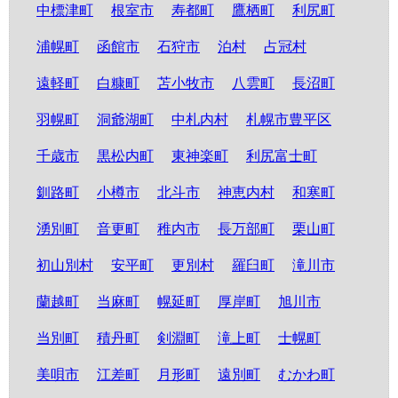
中標津町
根室市
寿都町
鷹栖町
利尻町
浦幌町
函館市
石狩市
泊村
占冠村
遠軽町
白糠町
苫小牧市
八雲町
長沼町
羽幌町
洞爺湖町
中札内村
札幌市豊平区
千歳市
黒松内町
東神楽町
利尻富士町
釧路町
小樽市
北斗市
神恵内村
和寒町
湧別町
音更町
稚内市
長万部町
栗山町
初山別村
安平町
更別村
羅臼町
滝川市
蘭越町
当麻町
幌延町
厚岸町
旭川市
当別町
積丹町
剣淵町
滝上町
士幌町
美唄市
江差町
月形町
遠別町
むかわ町