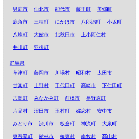
男鹿市
仙北市
能代市
藤里町
美郷町
鹿角市
三種町
にかほ市
八郎潟町
小坂町
八峰町
大館市
北秋田市
上小阿仁村
井川町
羽後町
群馬県
草津町
藤岡市
川場村
昭和村
太田市
甘楽町
上野村
千代田町
高崎市
下仁田町
吉岡町
みなかみ町
前橋市
長野原町
片品村
沼田市
玉村町
嬬恋村
安中市
みどり市
渋川市
板倉町
神流町
大泉町
東吾妻町
館林市
榛東村
南牧村
高山村