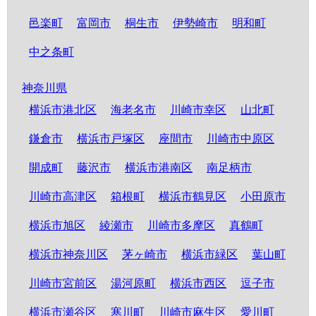
邑楽町
富岡市
桐生市
伊勢崎市
明和町
中之条町
神奈川県
横浜市港北区
海老名市
川崎市幸区
山北町
鎌倉市
横浜市戸塚区
座間市
川崎市中原区
開成町
藤沢市
横浜市港南区
南足柄市
川崎市高津区
箱根町
横浜市鶴見区
小田原市
横浜市旭区
綾瀬市
川崎市多摩区
真鶴町
横浜市神奈川区
茅ヶ崎市
横浜市緑区
葉山町
川崎市宮前区
湯河原町
横浜市西区
逗子市
横浜市瀬谷区
寒川町
川崎市麻生区
愛川町