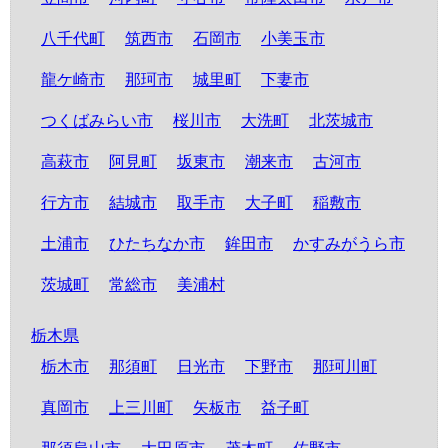
八千代町
筑西市
石岡市
小美玉市
龍ケ崎市
那珂市
城里町
下妻市
つくばみらい市
桜川市
大洗町
北茨城市
高萩市
阿見町
坂東市
潮来市
古河市
行方市
結城市
取手市
大子町
稲敷市
土浦市
ひたちなか市
鉾田市
かすみがうら市
茨城町
常総市
美浦村
栃木県
栃木市
那須町
日光市
下野市
那珂川町
真岡市
上三川町
矢板市
益子町