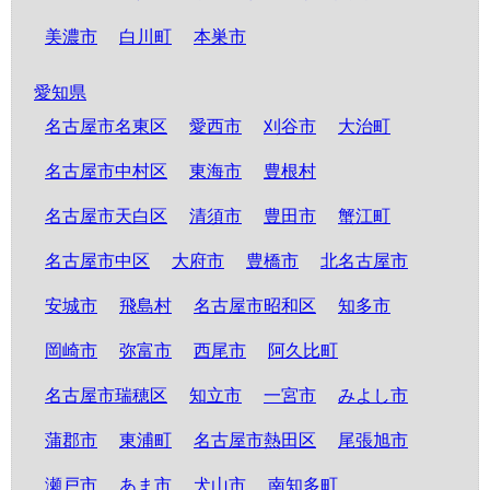
美濃市
白川町
本巣市
愛知県
名古屋市名東区
愛西市
刈谷市
大治町
名古屋市中村区
東海市
豊根村
名古屋市天白区
清須市
豊田市
蟹江町
名古屋市中区
大府市
豊橋市
北名古屋市
安城市
飛島村
名古屋市昭和区
知多市
岡崎市
弥富市
西尾市
阿久比町
名古屋市瑞穂区
知立市
一宮市
みよし市
蒲郡市
東浦町
名古屋市熱田区
尾張旭市
瀬戸市
あま市
犬山市
南知多町