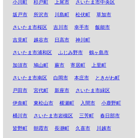
小川町
杉戸町
上尾市
さいたま市中央区
坂戸市
所沢市
川島町
松伏町
草加市
さいたま市桜区
吉川市
幸手市
飯能市
吉見町
越谷市
日高市
神川町
さいたま市浦和区
ふじみ野市
鶴ヶ島市
加須市
鳩山町
蕨市
寄居町
上里町
さいたま市南区
白岡市
本庄市
ときがわ町
戸田市
宮代町
新座市
さいたま市緑区
伊奈町
東松山市
横瀬町
入間市
小鹿野町
桶川市
さいたま市岩槻区
三芳町
春日部市
皆野町
朝霞市
長瀞町
久喜市
川越市