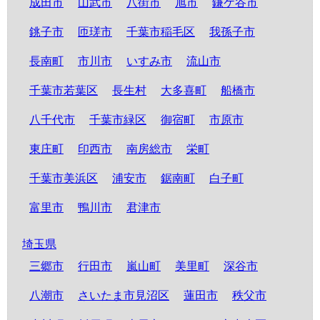
成田市
山武市
八街市
旭市
鎌ケ谷市
銚子市
匝瑳市
千葉市稲毛区
我孫子市
長南町
市川市
いすみ市
流山市
千葉市若葉区
長生村
大多喜町
船橋市
八千代市
千葉市緑区
御宿町
市原市
東庄町
印西市
南房総市
栄町
千葉市美浜区
浦安市
鋸南町
白子町
富里市
鴨川市
君津市
埼玉県
三郷市
行田市
嵐山町
美里町
深谷市
八潮市
さいたま市見沼区
蓮田市
秩父市