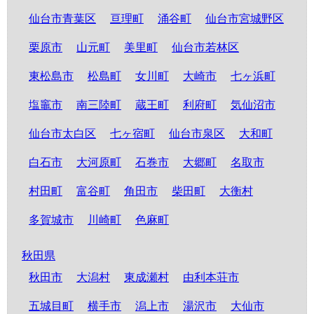
仙台市青葉区
亘理町
涌谷町
仙台市宮城野区
栗原市
山元町
美里町
仙台市若林区
東松島市
松島町
女川町
大崎市
七ヶ浜町
塩竈市
南三陸町
蔵王町
利府町
気仙沼市
仙台市太白区
七ヶ宿町
仙台市泉区
大和町
白石市
大河原町
石巻市
大郷町
名取市
村田町
富谷町
角田市
柴田町
大衡村
多賀城市
川崎町
色麻町
秋田県
秋田市
大潟村
東成瀬村
由利本荘市
五城目町
横手市
潟上市
湯沢市
大仙市