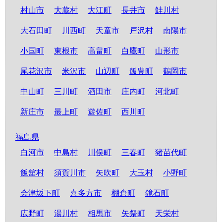
村山市
大蔵村
大江町
長井市
鮭川村
大石田町
川西町
天童市
戸沢村
南陽市
小国町
東根市
高畠町
白鷹町
山形市
尾花沢市
米沢市
山辺町
飯豊町
鶴岡市
中山町
三川町
酒田市
庄内町
河北町
新庄市
最上町
遊佐町
西川町
福島県
白河市
中島村
川俣町
三春町
猪苗代町
飯舘村
須賀川市
矢吹町
大玉村
小野町
会津坂下町
喜多方市
棚倉町
鏡石町
広野町
湯川村
相馬市
矢祭町
天栄村