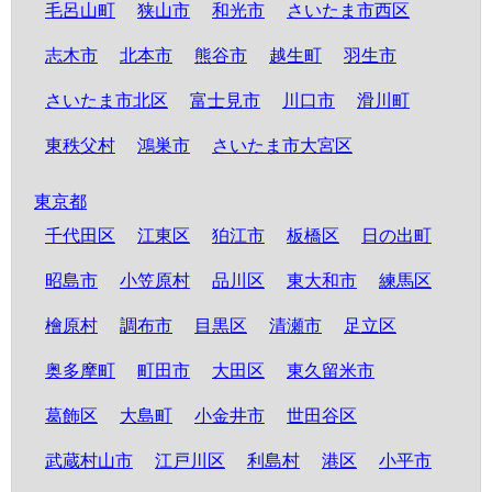
毛呂山町
狭山市
和光市
さいたま市西区
志木市
北本市
熊谷市
越生町
羽生市
さいたま市北区
富士見市
川口市
滑川町
東秩父村
鴻巣市
さいたま市大宮区
東京都
千代田区
江東区
狛江市
板橋区
日の出町
昭島市
小笠原村
品川区
東大和市
練馬区
檜原村
調布市
目黒区
清瀬市
足立区
奥多摩町
町田市
大田区
東久留米市
葛飾区
大島町
小金井市
世田谷区
武蔵村山市
江戸川区
利島村
港区
小平市