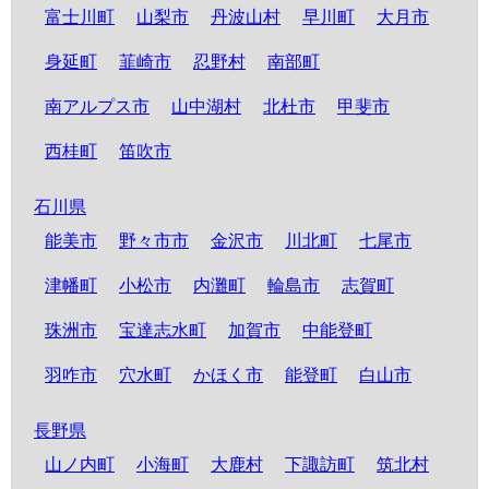
富士川町
山梨市
丹波山村
早川町
大月市
身延町
韮崎市
忍野村
南部町
南アルプス市
山中湖村
北杜市
甲斐市
西桂町
笛吹市
石川県
能美市
野々市市
金沢市
川北町
七尾市
津幡町
小松市
内灘町
輪島市
志賀町
珠洲市
宝達志水町
加賀市
中能登町
羽咋市
穴水町
かほく市
能登町
白山市
長野県
山ノ内町
小海町
大鹿村
下諏訪町
筑北村