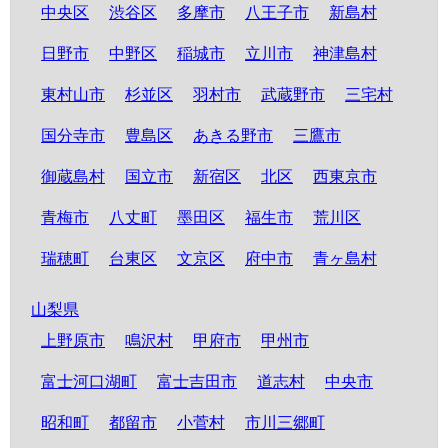
中央区
渋谷区
多摩市
八王子市
新島村
日野市
中野区
稲城市
立川市
神津島村
東村山市
杉並区
羽村市
武蔵野市
三宅村
国分寺市
豊島区
あきる野市
三鷹市
御蔵島村
国立市
新宿区
北区
西東京市
青梅市
八丈町
墨田区
福生市
荒川区
瑞穂町
台東区
文京区
府中市
青ヶ島村
山梨県
上野原市
鳴沢村
甲府市
甲州市
富士河口湖町
富士吉田市
道志村
中央市
昭和町
都留市
小菅村
市川三郷町