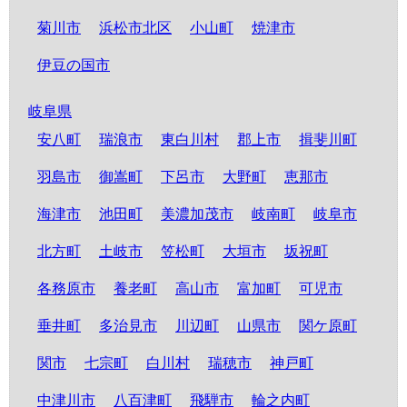
菊川市
浜松市北区
小山町
焼津市
伊豆の国市
岐阜県
安八町
瑞浪市
東白川村
郡上市
揖斐川町
羽島市
御嵩町
下呂市
大野町
恵那市
海津市
池田町
美濃加茂市
岐南町
岐阜市
北方町
土岐市
笠松町
大垣市
坂祝町
各務原市
養老町
高山市
富加町
可児市
垂井町
多治見市
川辺町
山県市
関ケ原町
関市
七宗町
白川村
瑞穂市
神戸町
中津川市
八百津町
飛騨市
輪之内町