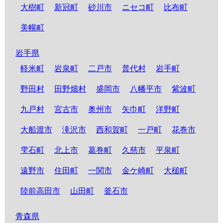
大樹町
新冠町
砂川市
ニセコ町
比布町
美幌町
岩手県
軽米町
岩泉町
二戸市
普代村
岩手町
野田村
田野畑村
盛岡市
八幡平市
紫波町
九戸村
宮古市
奥州市
矢巾町
洋野町
大船渡市
滝沢市
西和賀町
一戸町
花巻市
雫石町
北上市
葛巻町
久慈市
平泉町
遠野市
住田町
一関市
金ケ崎町
大槌町
陸前高田市
山田町
釜石市
青森県