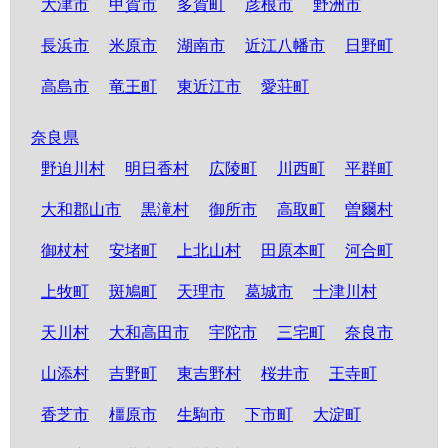
大津市
甲賀市
多賀町
彦根市
野洲市
長浜市
米原市
湖南市
近江八幡市
日野町
高島市
竜王町
東近江市
愛荘町
奈良県
野迫川村
明日香村
広陵町
川西町
平群町
大和郡山市
黒滝村
御所市
高取町
曽爾村
御杖村
安堵町
上北山村
田原本町
河合町
上牧町
斑鳩町
天理市
葛城市
十津川村
天川村
大和高田市
宇陀市
三宅町
奈良市
山添村
吉野町
東吉野村
桜井市
王寺町
香芝市
橿原市
生駒市
下市町
大淀町