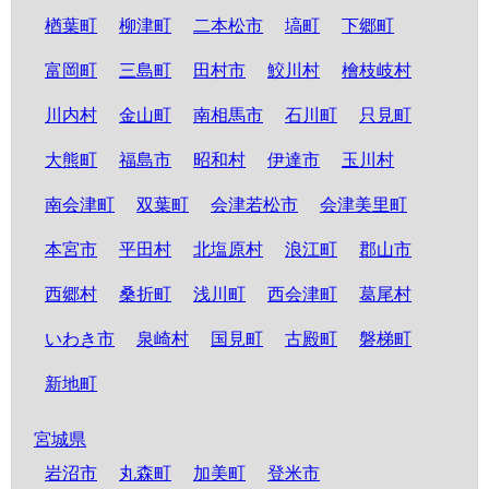
楢葉町
柳津町
二本松市
塙町
下郷町
富岡町
三島町
田村市
鮫川村
檜枝岐村
川内村
金山町
南相馬市
石川町
只見町
大熊町
福島市
昭和村
伊達市
玉川村
南会津町
双葉町
会津若松市
会津美里町
本宮市
平田村
北塩原村
浪江町
郡山市
西郷村
桑折町
浅川町
西会津町
葛尾村
いわき市
泉崎村
国見町
古殿町
磐梯町
新地町
宮城県
岩沼市
丸森町
加美町
登米市