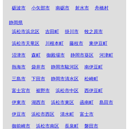
砺波市
小矢部市
南砺市
射水市
舟橋村
静岡県
浜松市浜北区
吉田町
掛川市
牧之原市
浜松市天竜区
川根本町
藤枝市
東伊豆町
沼津市
森町
御殿場市
静岡市葵区
河津町
熱海市
袋井市
静岡市駿河区
南伊豆町
三島市
下田市
静岡市清水区
松崎町
富士宮市
裾野市
浜松市中区
西伊豆町
伊東市
湖西市
浜松市東区
函南町
島田市
伊豆市
浜松市西区
清水町
富士市
御前崎市
浜松市南区
長泉町
磐田市