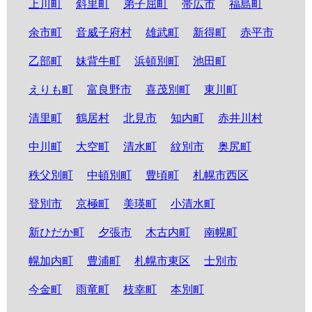
上川町
斜里町
弟子屈町
帯広市
福島町
余市町
音威子府村
雄武町
新得町
赤平市
乙部町
妹背牛町
浜頓別町
池田町
えりも町
富良野市
喜茂別町
東川町
清里町
鶴居村
北見市
知内町
赤井川村
中川町
大空町
清水町
紋別市
奥尻町
秩父別町
中頓別町
豊頃町
札幌市西区
登別市
京極町
美瑛町
小清水町
新ひだか町
夕張市
木古内町
南幌町
幌加内町
豊浦町
札幌市東区
士別市
今金町
雨竜町
枝幸町
本別町