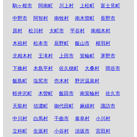
駒ヶ根市
阿南町
川上村
上松町
富士見町
中野市
阿智村
南牧村
南木曽町
長野市
原村
松川村
大町市
平谷村
南相木村
木祖村
松本市
辰野町
飯山市
根羽村
北相木村
王滝村
上田市
箕輪町
茅野市
下條村
木島平村
佐久穂町
大桑村
岡谷市
飯島町
塩尻市
売木村
野沢温泉村
軽井沢町
木曽町
飯田市
南箕輪村
佐久市
天龍村
信濃町
御代田町
麻績村
諏訪市
中川村
白馬村
千曲市
泰阜村
小川村
立科町
生坂村
小谷村
須坂市
宮田村