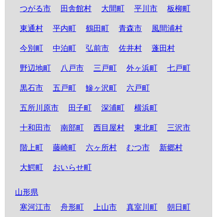
つがる市
田舎館村
大間町
平川市
板柳町
東通村
平内町
鶴田町
青森市
風間浦村
今別町
中泊町
弘前市
佐井村
蓬田村
野辺地町
八戸市
三戸町
外ヶ浜町
七戸町
黒石市
五戸町
鰺ヶ沢町
六戸町
五所川原市
田子町
深浦町
横浜町
十和田市
南部町
西目屋村
東北町
三沢市
階上町
藤崎町
六ヶ所村
むつ市
新郷村
大鰐町
おいらせ町
山形県
寒河江市
舟形町
上山市
真室川町
朝日町