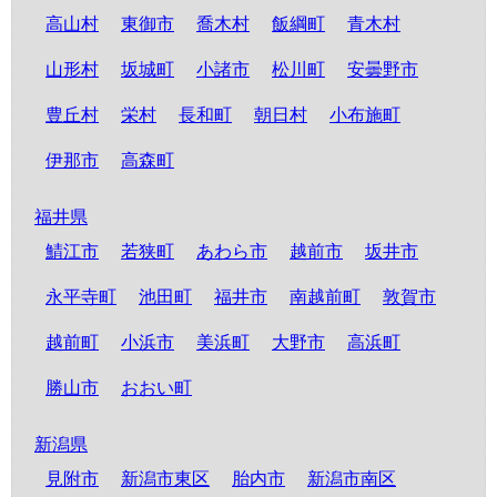
高山村
東御市
喬木村
飯綱町
青木村
山形村
坂城町
小諸市
松川町
安曇野市
豊丘村
栄村
長和町
朝日村
小布施町
伊那市
高森町
福井県
鯖江市
若狭町
あわら市
越前市
坂井市
永平寺町
池田町
福井市
南越前町
敦賀市
越前町
小浜市
美浜町
大野市
高浜町
勝山市
おおい町
新潟県
見附市
新潟市東区
胎内市
新潟市南区