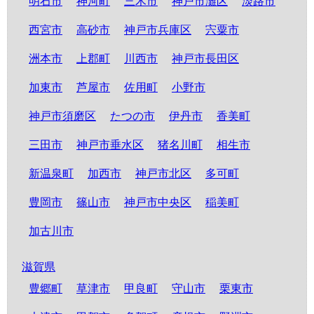
明石市
神河町
三木市
神戸市灘区
淡路市
西宮市
高砂市
神戸市兵庫区
宍粟市
洲本市
上郡町
川西市
神戸市長田区
加東市
芦屋市
佐用町
小野市
神戸市須磨区
たつの市
伊丹市
香美町
三田市
神戸市垂水区
猪名川町
相生市
新温泉町
加西市
神戸市北区
多可町
豊岡市
篠山市
神戸市中央区
稲美町
加古川市
滋賀県
豊郷町
草津市
甲良町
守山市
栗東市