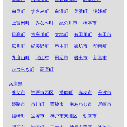
由良町
すさみ町
白浜町
美浜町
湯浅町
上富田町
みなべ町
紀の川市
橋本市
日高町
古座川町
太地町
有田川町
有田市
広川町
紀美野町
串本町
御坊市
印南町
九度山町
北山村
田辺市
岩出市
新宮市
かつらぎ町
高野町
兵庫県
養父市
神戸市西区
播磨町
赤穂市
丹波市
姫路市
市川町
西脇市
南あわじ市
尼崎市
福崎町
宝塚市
神戸市東灘区
朝来市