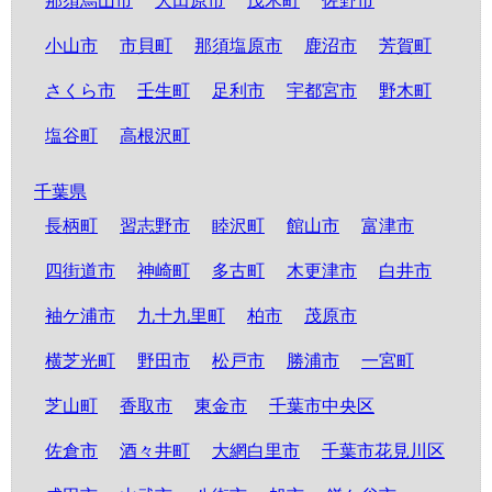
那須烏山市
大田原市
茂木町
佐野市
小山市
市貝町
那須塩原市
鹿沼市
芳賀町
さくら市
壬生町
足利市
宇都宮市
野木町
塩谷町
高根沢町
千葉県
長柄町
習志野市
睦沢町
館山市
富津市
四街道市
神崎町
多古町
木更津市
白井市
袖ケ浦市
九十九里町
柏市
茂原市
横芝光町
野田市
松戸市
勝浦市
一宮町
芝山町
香取市
東金市
千葉市中央区
佐倉市
酒々井町
大網白里市
千葉市花見川区