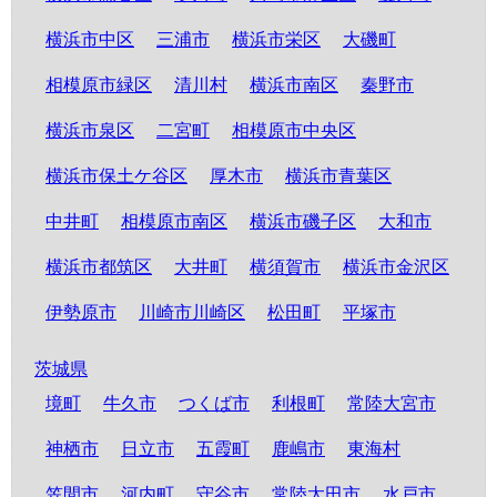
横浜市中区
三浦市
横浜市栄区
大磯町
相模原市緑区
清川村
横浜市南区
秦野市
横浜市泉区
二宮町
相模原市中央区
横浜市保土ケ谷区
厚木市
横浜市青葉区
中井町
相模原市南区
横浜市磯子区
大和市
横浜市都筑区
大井町
横須賀市
横浜市金沢区
伊勢原市
川崎市川崎区
松田町
平塚市
茨城県
境町
牛久市
つくば市
利根町
常陸大宮市
神栖市
日立市
五霞町
鹿嶋市
東海村
笠間市
河内町
守谷市
常陸太田市
水戸市