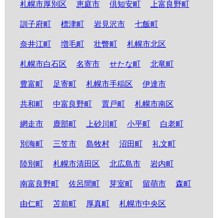
札幌市厚別区
恵庭市
倶知安町
上富良野町
訓子府町
標津町
岩見沢市
七飯町
奈井江町
増毛町
壮瞥町
札幌市北区
札幌市白石区
名寄市
せたな町
北竜町
豊富町
足寄町
札幌市手稲区
伊達市
共和町
中富良野町
置戸町
札幌市南区
網走市
鹿部町
上砂川町
小平町
白老町
別海町
三笠市
島牧村
沼田町
礼文町
陸別町
札幌市清田区
北広島市
岩内町
南富良野町
佐呂間町
芽室町
留萌市
森町
由仁町
苫前町
厚真町
札幌市中央区