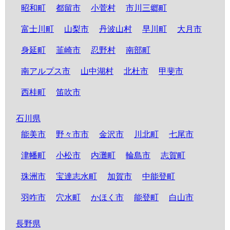
昭和町
都留市
小菅村
市川三郷町
富士川町
山梨市
丹波山村
早川町
大月市
身延町
韮崎市
忍野村
南部町
南アルプス市
山中湖村
北杜市
甲斐市
西桂町
笛吹市
石川県
能美市
野々市市
金沢市
川北町
七尾市
津幡町
小松市
内灘町
輪島市
志賀町
珠洲市
宝達志水町
加賀市
中能登町
羽咋市
穴水町
かほく市
能登町
白山市
長野県