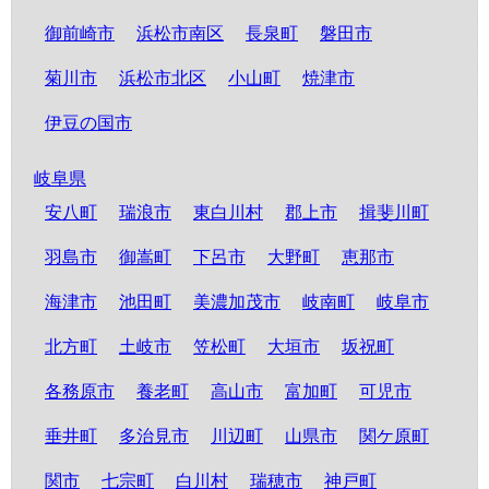
御前崎市
浜松市南区
長泉町
磐田市
菊川市
浜松市北区
小山町
焼津市
伊豆の国市
岐阜県
安八町
瑞浪市
東白川村
郡上市
揖斐川町
羽島市
御嵩町
下呂市
大野町
恵那市
海津市
池田町
美濃加茂市
岐南町
岐阜市
北方町
土岐市
笠松町
大垣市
坂祝町
各務原市
養老町
高山市
富加町
可児市
垂井町
多治見市
川辺町
山県市
関ケ原町
関市
七宗町
白川村
瑞穂市
神戸町