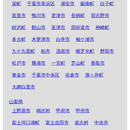
栄町
千葉市美浜区
浦安市
鋸南町
白子町
富里市
鴨川市
君津市
長柄町
習志野市
睦沢町
館山市
富津市
四街道市
神崎町
多古町
木更津市
白井市
袖ケ浦市
九十九里町
柏市
茂原市
横芝光町
野田市
松戸市
勝浦市
一宮町
芝山町
香取市
東金市
千葉市中央区
佐倉市
酒々井町
大網白里市
山梨県
上野原市
鳴沢村
甲府市
甲州市
富士河口湖町
富士吉田市
道志村
中央市