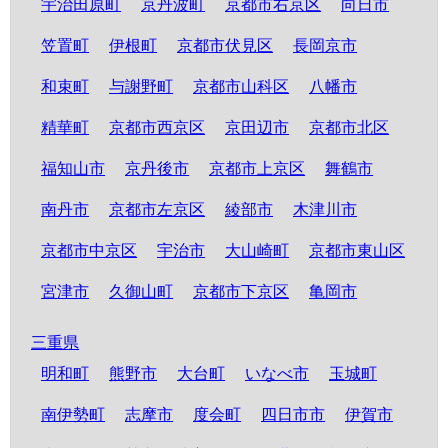
宇治田原町
京丹波町
京都市右京区
向日市
笠置町
伊根町
京都市伏見区
長岡京市
和束町
与謝野町
京都市山科区
八幡市
精華町
京都市西京区
京田辺市
京都市北区
福知山市
京丹後市
京都市上京区
舞鶴市
南丹市
京都市左京区
綾部市
木津川市
京都市中京区
宇治市
大山崎町
京都市東山区
宮津市
久御山町
京都市下京区
亀岡市
三重県
明和町
熊野市
大台町
いなべ市
玉城町
南伊勢町
志摩市
度会町
四日市市
伊賀市