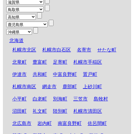
北海道
札幌市北区
札幌市白石区
名寄市
せたな町
北竜町
豊富町
足寄町
札幌市手稲区
伊達市
共和町
中富良野町
置戸町
札幌市南区
網走市
鹿部町
上砂川町
小平町
白老町
別海町
三笠市
島牧村
沼田町
礼文町
陸別町
札幌市清田区
北広島市
岩内町
南富良野町
佐呂間町