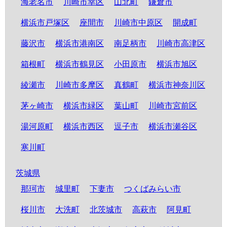
海老名市
川崎市幸区
山北町
鎌倉市
横浜市戸塚区
座間市
川崎市中原区
開成町
藤沢市
横浜市港南区
南足柄市
川崎市高津区
箱根町
横浜市鶴見区
小田原市
横浜市旭区
綾瀬市
川崎市多摩区
真鶴町
横浜市神奈川区
茅ヶ崎市
横浜市緑区
葉山町
川崎市宮前区
湯河原町
横浜市西区
逗子市
横浜市瀬谷区
寒川町
茨城県
那珂市
城里町
下妻市
つくばみらい市
桜川市
大洗町
北茨城市
高萩市
阿見町