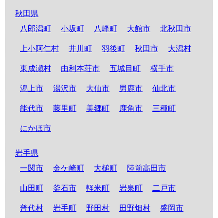
秋田県
八郎潟町
小坂町
八峰町
大館市
北秋田市
上小阿仁村
井川町
羽後町
秋田市
大潟村
東成瀬村
由利本荘市
五城目町
横手市
潟上市
湯沢市
大仙市
男鹿市
仙北市
能代市
藤里町
美郷町
鹿角市
三種町
にかほ市
岩手県
一関市
金ケ崎町
大槌町
陸前高田市
山田町
釜石市
軽米町
岩泉町
二戸市
普代村
岩手町
野田村
田野畑村
盛岡市