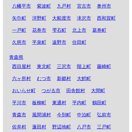
八幡平市
紫波町
九戸村
宮古市
奥州市
矢巾町
洋野町
大船渡市
滝沢市
西和賀町
一戸町
花巻市
雫石町
北上市
葛巻町
久慈市
平泉町
遠野市
住田町
青森県
西目屋村
東北町
三沢市
階上町
藤崎町
六ヶ所村
むつ市
新郷村
大鰐町
おいらせ町
つがる市
田舎館村
大間町
平川市
板柳町
東通村
平内町
鶴田町
青森市
風間浦村
今別町
中泊町
弘前市
佐井村
蓬田村
野辺地町
八戸市
三戸町