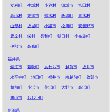
立科町
生坂村
小谷村
須坂市
宮田村
高山村
東御市
喬木村
飯綱町
青木村
山形村
坂城町
小諸市
松川町
安曇野市
豊丘村
栄村
長和町
朝日村
小布施町
伊那市
高森町
福井県
鯖江市
若狭町
あわら市
越前市
坂井市
永平寺町
池田町
福井市
南越前町
敦賀市
越前町
小浜市
美浜町
大野市
高浜町
勝山市
おおい町
新潟県