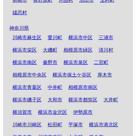
前橋市
長野原町
片品村
沼田市
玉村町
嬬恋村
神奈川県
川崎市麻生区
愛川町
横浜市中区
三浦市
横浜市栄区
大磯町
相模原市緑区
清川村
横浜市南区
秦野市
横浜市泉区
二宮町
相模原市中央区
横浜市保土ケ谷区
厚木市
横浜市青葉区
中井町
相模原市南区
横浜市磯子区
大和市
横浜市都筑区
大井町
横須賀市
横浜市金沢区
伊勢原市
川崎市川崎区
松田町
平塚市
横浜市港北区