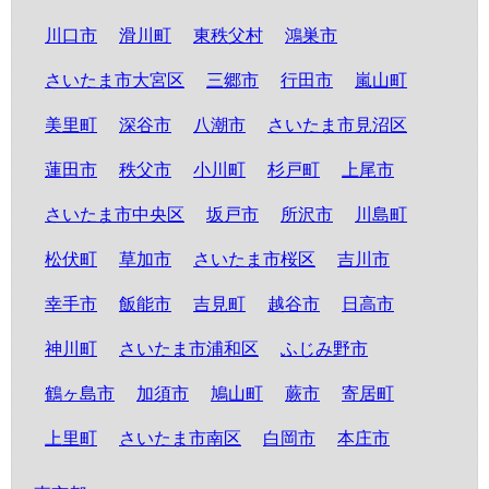
川口市
滑川町
東秩父村
鴻巣市
さいたま市大宮区
三郷市
行田市
嵐山町
美里町
深谷市
八潮市
さいたま市見沼区
蓮田市
秩父市
小川町
杉戸町
上尾市
さいたま市中央区
坂戸市
所沢市
川島町
松伏町
草加市
さいたま市桜区
吉川市
幸手市
飯能市
吉見町
越谷市
日高市
神川町
さいたま市浦和区
ふじみ野市
鶴ヶ島市
加須市
鳩山町
蕨市
寄居町
上里町
さいたま市南区
白岡市
本庄市