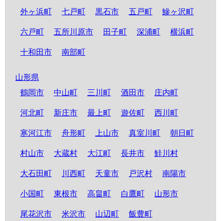
外ヶ浜町
七戸町
黒石市
五戸町
鰺ヶ沢町
六戸町
五所川原市
田子町
深浦町
横浜町
十和田市
南部町
山形県
鶴岡市
中山町
三川町
酒田市
庄内町
河北町
新庄市
最上町
遊佐町
西川町
寒河江市
舟形町
上山市
真室川町
朝日町
村山市
大蔵村
大江町
長井市
鮭川村
大石田町
川西町
天童市
戸沢村
南陽市
小国町
東根市
高畠町
白鷹町
山形市
尾花沢市
米沢市
山辺町
飯豊町