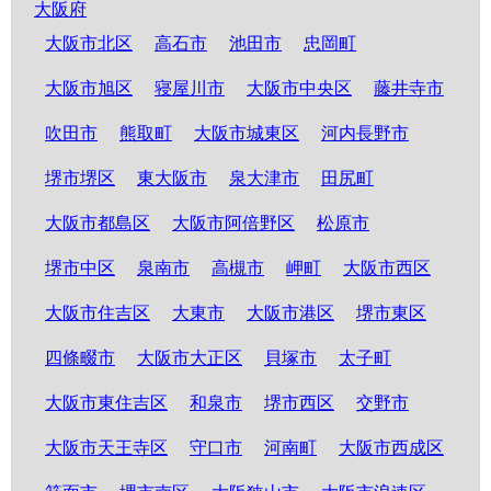
大阪府
大阪市北区
高石市
池田市
忠岡町
大阪市旭区
寝屋川市
大阪市中央区
藤井寺市
吹田市
熊取町
大阪市城東区
河内長野市
堺市堺区
東大阪市
泉大津市
田尻町
大阪市都島区
大阪市阿倍野区
松原市
堺市中区
泉南市
高槻市
岬町
大阪市西区
大阪市住吉区
大東市
大阪市港区
堺市東区
四條畷市
大阪市大正区
貝塚市
太子町
大阪市東住吉区
和泉市
堺市西区
交野市
大阪市天王寺区
守口市
河南町
大阪市西成区