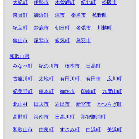
大紀町
伊勢市
木曽岬町
紀北町
松阪市
東員町
御浜町
津市
桑名市
菰野町
紀宝町
鈴鹿市
朝日町
名張市
川越町
亀山市
尾鷲市
多気町
鳥羽市
和歌山県
みなべ町
紀の川市
橋本市
日高町
古座川町
太地町
有田川町
有田市
広川町
紀美野町
串本町
御坊市
印南町
九度山町
北山村
田辺市
岩出市
新宮市
かつらぎ町
高野町
海南市
日高川町
那智勝浦町
和歌山市
由良町
すさみ町
白浜町
美浜町