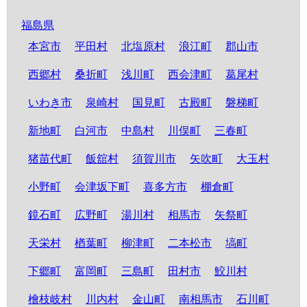
福島県
本宮市
平田村
北塩原村
浪江町
郡山市
西郷村
桑折町
浅川町
西会津町
葛尾村
いわき市
泉崎村
国見町
古殿町
磐梯町
新地町
白河市
中島村
川俣町
三春町
猪苗代町
飯舘村
須賀川市
矢吹町
大玉村
小野町
会津坂下町
喜多方市
棚倉町
鏡石町
広野町
湯川村
相馬市
矢祭町
天栄村
楢葉町
柳津町
二本松市
塙町
下郷町
富岡町
三島町
田村市
鮫川村
檜枝岐村
川内村
金山町
南相馬市
石川町