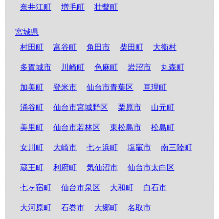
奈井江町
増毛町
壮瞥町
宮城県
村田町
富谷町
角田市
柴田町
大衡村
多賀城市
川崎町
色麻町
岩沼市
丸森町
加美町
登米市
仙台市青葉区
亘理町
涌谷町
仙台市宮城野区
栗原市
山元町
美里町
仙台市若林区
東松島市
松島町
女川町
大崎市
七ヶ浜町
塩竈市
南三陸町
蔵王町
利府町
気仙沼市
仙台市太白区
七ヶ宿町
仙台市泉区
大和町
白石市
大河原町
石巻市
大郷町
名取市