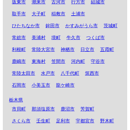
坂東市
潮来市
古河市
行方市
結城市
取手市
大子町
稲敷市
土浦市
ひたちなか市
鉾田市
かすみがうら市
茨城町
常総市
美浦村
境町
牛久市
つくば市
利根町
常陸大宮市
神栖市
日立市
五霞町
鹿嶋市
東海村
笠間市
河内町
守谷市
常陸太田市
水戸市
八千代町
筑西市
石岡市
小美玉市
龍ケ崎市
栃木県
市貝町
那須塩原市
鹿沼市
芳賀町
さくら市
壬生町
足利市
宇都宮市
野木町