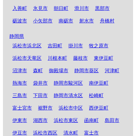
入善町
氷見市
朝日町
滑川市
黒部市
砺波市
小矢部市
南砺市
射水市
舟橋村
静岡県
浜松市浜北区
吉田町
掛川市
牧之原市
浜松市天竜区
川根本町
藤枝市
東伊豆町
沼津市
森町
御殿場市
静岡市葵区
河津町
熱海市
袋井市
静岡市駿河区
南伊豆町
三島市
下田市
静岡市清水区
松崎町
富士宮市
裾野市
浜松市中区
西伊豆町
伊東市
湖西市
浜松市東区
函南町
島田市
伊豆市
浜松市西区
清水町
富士市