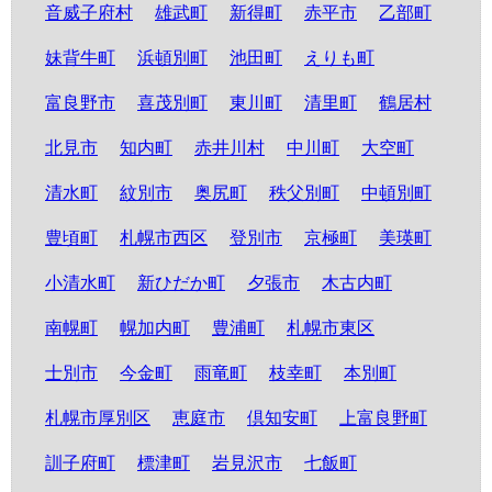
音威子府村
雄武町
新得町
赤平市
乙部町
妹背牛町
浜頓別町
池田町
えりも町
富良野市
喜茂別町
東川町
清里町
鶴居村
北見市
知内町
赤井川村
中川町
大空町
清水町
紋別市
奥尻町
秩父別町
中頓別町
豊頃町
札幌市西区
登別市
京極町
美瑛町
小清水町
新ひだか町
夕張市
木古内町
南幌町
幌加内町
豊浦町
札幌市東区
士別市
今金町
雨竜町
枝幸町
本別町
札幌市厚別区
恵庭市
倶知安町
上富良野町
訓子府町
標津町
岩見沢市
七飯町