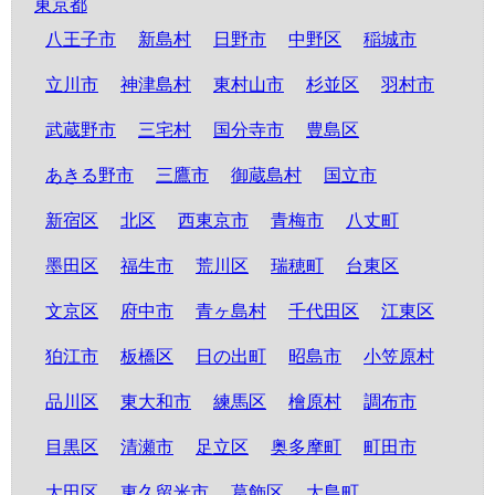
東京都
八王子市
新島村
日野市
中野区
稲城市
立川市
神津島村
東村山市
杉並区
羽村市
武蔵野市
三宅村
国分寺市
豊島区
あきる野市
三鷹市
御蔵島村
国立市
新宿区
北区
西東京市
青梅市
八丈町
墨田区
福生市
荒川区
瑞穂町
台東区
文京区
府中市
青ヶ島村
千代田区
江東区
狛江市
板橋区
日の出町
昭島市
小笠原村
品川区
東大和市
練馬区
檜原村
調布市
目黒区
清瀬市
足立区
奥多摩町
町田市
大田区
東久留米市
葛飾区
大島町