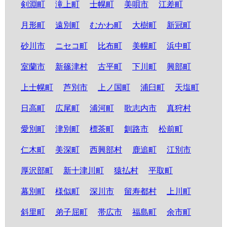
剣淵町
滝上町
士幌町
美唄市
江差町
月形町
遠別町
むかわ町
大樹町
新冠町
砂川市
ニセコ町
比布町
美幌町
浜中町
室蘭市
新篠津村
古平町
下川町
興部町
上士幌町
芦別市
上ノ国町
浦臼町
天塩町
日高町
広尾町
浦河町
歌志内市
真狩村
愛別町
津別町
標茶町
釧路市
松前町
仁木町
美深町
西興部村
鹿追町
江別市
厚沢部町
新十津川町
猿払村
平取町
幕別町
様似町
深川市
留寿都村
上川町
斜里町
弟子屈町
帯広市
福島町
余市町