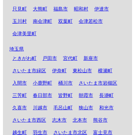
只見町
大熊町
福島市
昭和村
伊達市
玉川村
南会津町
双葉町
会津若松市
会津美里町
埼玉県
ときがわ町
戸田市
宮代町
新座市
さいたま市緑区
伊奈町
東松山市
横瀬町
入間市
小鹿野町
桶川市
さいたま市岩槻区
三芳町
春日部市
皆野町
朝霞市
長瀞町
久喜市
川越市
毛呂山町
狭山市
和光市
さいたま市西区
志木市
北本市
熊谷市
越生町
羽生市
さいたま市北区
富士見市