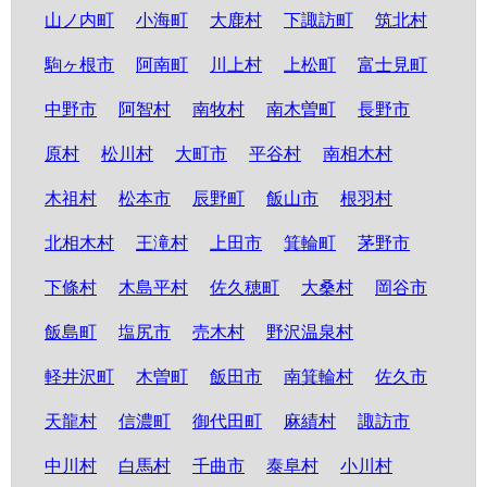
山ノ内町
小海町
大鹿村
下諏訪町
筑北村
駒ヶ根市
阿南町
川上村
上松町
富士見町
中野市
阿智村
南牧村
南木曽町
長野市
原村
松川村
大町市
平谷村
南相木村
木祖村
松本市
辰野町
飯山市
根羽村
北相木村
王滝村
上田市
箕輪町
茅野市
下條村
木島平村
佐久穂町
大桑村
岡谷市
飯島町
塩尻市
売木村
野沢温泉村
軽井沢町
木曽町
飯田市
南箕輪村
佐久市
天龍村
信濃町
御代田町
麻績村
諏訪市
中川村
白馬村
千曲市
泰阜村
小川村