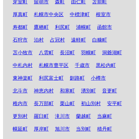
芽室町
留萌市
森町
由仁町
苫前町
厚真町
札幌市中央区
中標津町
根室市
寿都町
鷹栖町
利尻町
浦幌町
函館市
石狩市
泊村
占冠村
遠軽町
白糠町
苫小牧市
八雲町
長沼町
羽幌町
洞爺湖町
中札内村
札幌市豊平区
千歳市
黒松内町
東神楽町
利尻富士町
釧路町
小樽市
北斗市
神恵内村
和寒町
湧別町
音更町
稚内市
長万部町
栗山町
初山別村
安平町
更別村
羅臼町
滝川市
蘭越町
当麻町
幌延町
厚岸町
旭川市
当別町
積丹町