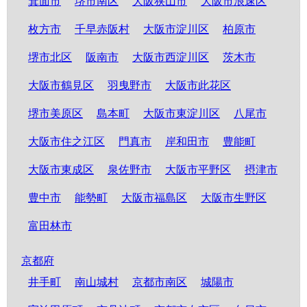
箕面市
堺市南区
大阪狭山市
大阪市浪速区
枚方市
千早赤阪村
大阪市淀川区
柏原市
堺市北区
阪南市
大阪市西淀川区
茨木市
大阪市鶴見区
羽曳野市
大阪市此花区
堺市美原区
島本町
大阪市東淀川区
八尾市
大阪市住之江区
門真市
岸和田市
豊能町
大阪市東成区
泉佐野市
大阪市平野区
摂津市
豊中市
能勢町
大阪市福島区
大阪市生野区
富田林市
京都府
井手町
南山城村
京都市南区
城陽市