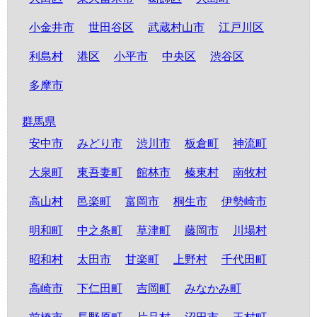
小金井市
世田谷区
武蔵村山市
江戸川区
利島村
港区
小平市
中央区
渋谷区
多摩市
群馬県
安中市
みどり市
渋川市
板倉町
神流町
大泉町
東吾妻町
館林市
榛東村
南牧村
高山村
邑楽町
富岡市
桐生市
伊勢崎市
明和町
中之条町
草津町
藤岡市
川場村
昭和村
太田市
甘楽町
上野村
千代田町
高崎市
下仁田町
吉岡町
みなかみ町