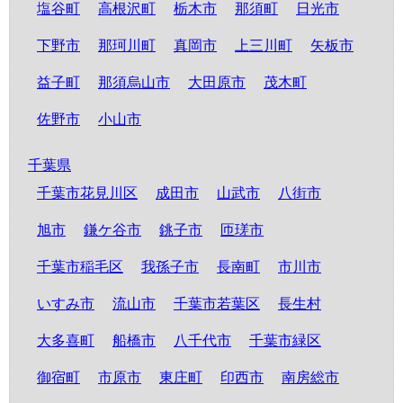
塩谷町
高根沢町
栃木市
那須町
日光市
下野市
那珂川町
真岡市
上三川町
矢板市
益子町
那須烏山市
大田原市
茂木町
佐野市
小山市
千葉県
千葉市花見川区
成田市
山武市
八街市
旭市
鎌ケ谷市
銚子市
匝瑳市
千葉市稲毛区
我孫子市
長南町
市川市
いすみ市
流山市
千葉市若葉区
長生村
大多喜町
船橋市
八千代市
千葉市緑区
御宿町
市原市
東庄町
印西市
南房総市