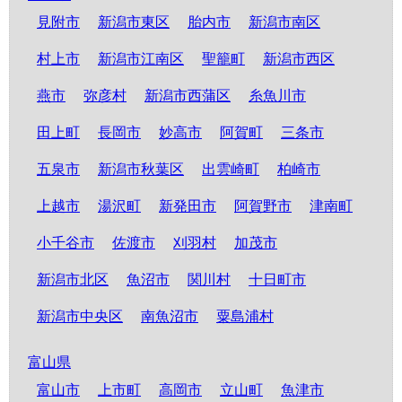
見附市
新潟市東区
胎内市
新潟市南区
村上市
新潟市江南区
聖籠町
新潟市西区
燕市
弥彦村
新潟市西蒲区
糸魚川市
田上町
長岡市
妙高市
阿賀町
三条市
五泉市
新潟市秋葉区
出雲崎町
柏崎市
上越市
湯沢町
新発田市
阿賀野市
津南町
小千谷市
佐渡市
刈羽村
加茂市
新潟市北区
魚沼市
関川村
十日町市
新潟市中央区
南魚沼市
粟島浦村
富山県
富山市
上市町
高岡市
立山町
魚津市