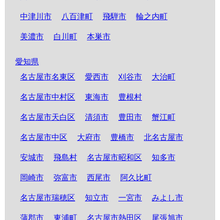
中津川市
八百津町
飛騨市
輪之内町
美濃市
白川町
本巣市
愛知県
名古屋市名東区
愛西市
刈谷市
大治町
名古屋市中村区
東海市
豊根村
名古屋市天白区
清須市
豊田市
蟹江町
名古屋市中区
大府市
豊橋市
北名古屋市
安城市
飛島村
名古屋市昭和区
知多市
岡崎市
弥富市
西尾市
阿久比町
名古屋市瑞穂区
知立市
一宮市
みよし市
蒲郡市
東浦町
名古屋市熱田区
尾張旭市