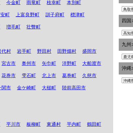
市
今金町
雨竜町
枝幸町
本別町
知安町
上富良野町
訓子府町
標津町
四国
町
増毛町
壮瞥町
九州
普代村
岩手町
野田村
田野畑村
盛岡市
宮古市
奥州市
矢巾町
洋野町
大船渡市
沖縄
花巻市
雫石町
北上市
葛巻町
久慈市
一関市
金ケ崎町
大槌町
陸前高田市
町
平川市
板柳町
東通村
平内町
鶴田町