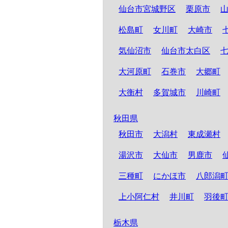
仙台市宮城野区
栗原市
松島町
女川町
大崎市
気仙沼市
仙台市太白区
大河原町
石巻市
大郷町
大衡村
多賀城市
川崎町
秋田県
秋田市
大潟村
東成瀬村
湯沢市
大仙市
男鹿市
三種町
にかほ市
八郎潟
上小阿仁村
井川町
羽後
栃木県