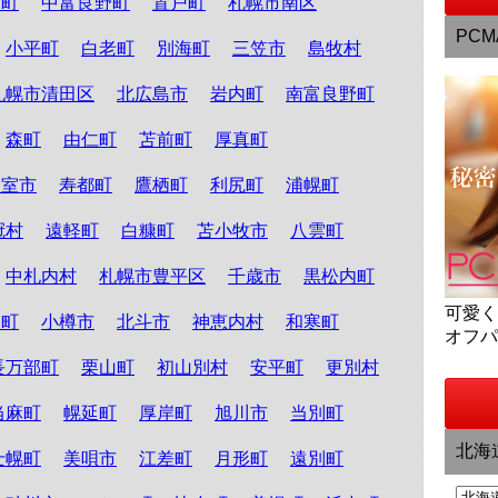
和町
中富良野町
置戸町
札幌市南区
PCM
小平町
白老町
別海町
三笠市
島牧村
札幌市清田区
北広島市
岩内町
南富良野町
森町
由仁町
苫前町
厚真町
根室市
寿都町
鷹栖町
利尻町
浦幌町
冠村
遠軽町
白糠町
苫小牧市
八雲町
中札内村
札幌市豊平区
千歳市
黒松内町
可愛
路町
小樽市
北斗市
神恵内村
和寒町
オフ
長万部町
栗山町
初山別村
安平町
更別村
当麻町
幌延町
厚岸町
旭川市
当別町
北海
士幌町
美唄市
江差町
月形町
遠別町