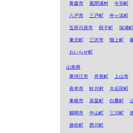
青森市
風間浦村
今別町
八戸市
三戸町
外ヶ浜町
五所川原市
田子町
深浦
東北町
三沢市
階上町
おいらせ町
山形県
寒河江市
舟形町
上山市
長井市
鮭川村
大石田町
東根市
高畠町
白鷹町
鶴岡市
中山町
三川町
遊佐町
西川町