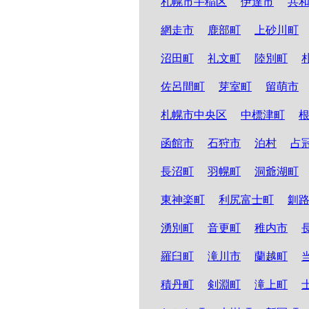
札幌市手稲区
伊達市
共
網走市
鹿部町
上砂川町
沼田町
礼文町
陸別町
佐呂間町
芽室町
留萌市
札幌市中央区
中標津町
函館市
石狩市
泊村
占
長沼町
羽幌町
洞爺湖町
東神楽町
利尻富士町
釧
湧別町
音更町
稚内市
羅臼町
滝川市
蘭越町
積丹町
剣淵町
滝上町