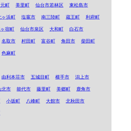
山元町
美里町
仙台市若林区
東松島市
七ヶ浜町
塩竈市
南三陸町
蔵王町
利府町
七ヶ宿町
仙台市泉区
大和町
白石市
名取市
村田町
富谷町
角田市
柴田町
色麻町
由利本荘市
五城目町
横手市
潟上市
仙北市
能代市
藤里町
美郷町
鹿角市
町
小坂町
八峰町
大館市
北秋田市
町