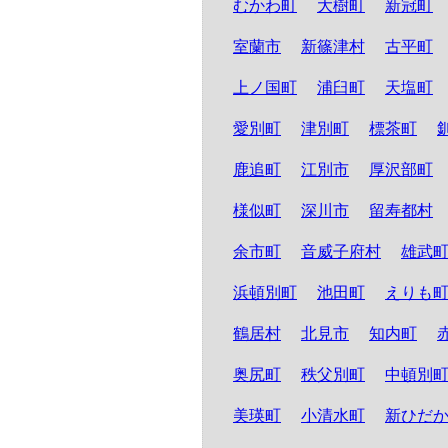
むかわ町
大樹町
新冠町
室蘭市
新篠津村
古平町
上ノ国町
浦臼町
天塩町
愛別町
津別町
標茶町
鹿追町
江別市
厚沢部町
様似町
深川市
留寿都村
余市町
音威子府村
雄武
浜頓別町
池田町
えりも
鶴居村
北見市
知内町
奥尻町
秩父別町
中頓別
美瑛町
小清水町
新ひだ