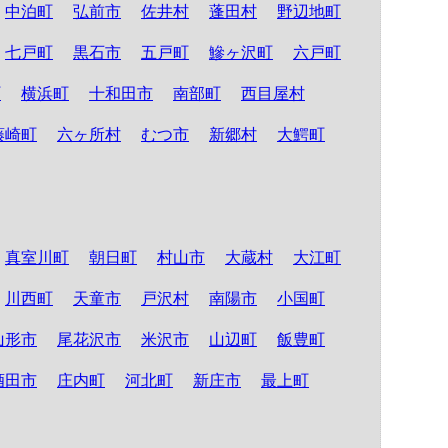
中泊町
弘前市
佐井村
蓬田村
野辺地町
七戸町
黒石市
五戸町
鰺ヶ沢町
六戸町
町
横浜町
十和田市
南部町
西目屋村
藤崎町
六ヶ所村
むつ市
新郷村
大鰐町
真室川町
朝日町
村山市
大蔵村
大江町
川西町
天童市
戸沢村
南陽市
小国町
山形市
尾花沢市
米沢市
山辺町
飯豊町
酒田市
庄内町
河北町
新庄市
最上町