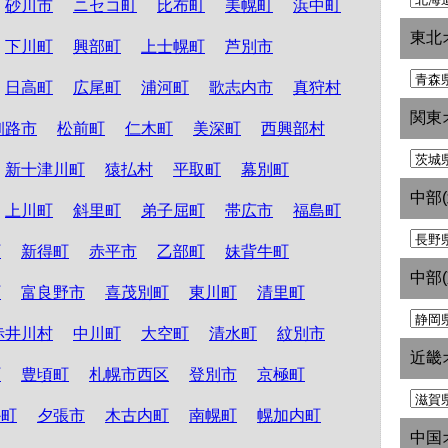
砂川市
ニセコ町
比布町
美幌町
浜中町
東北
下川町
興部町
上士幌町
芦別市
日高町
広尾町
浦河町
歌志内市
真狩村
関東
釧路市
松前町
仁木町
美深町
西興部村
新十津川町
猿払村
平取町
幕別町
中部
上川町
斜里町
弟子屈町
帯広市
福島町
町
新得町
赤平市
乙部町
妹背牛町
中部
町
富良野市
喜茂別町
東川町
清里町
赤井川村
中川町
大空町
清水町
紋別市
近畿
町
豊頃町
札幌市西区
登別市
京極町
か町
夕張市
木古内町
南幌町
幌加内町
中国