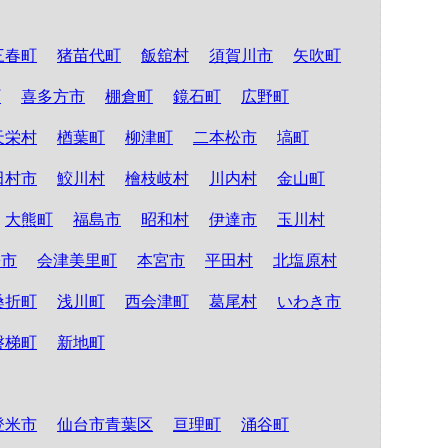
三春町
猪苗代町
飯舘村
須賀川市
矢吹町
町
喜多方市
棚倉町
鏡石町
広野町
天栄村
楢葉町
柳津町
二本松市
塙町
田村市
鮫川村
檜枝岐村
川内村
金山町
大熊町
福島市
昭和村
伊達市
玉川村
松市
会津美里町
本宮市
平田村
北塩原村
桑折町
浅川町
西会津町
葛尾村
いわき市
磐梯町
新地町
登米市
仙台市青葉区
亘理町
涌谷町