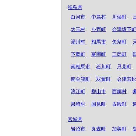
福島県
白河市
中島村
川俣町
大玉村
小野町
会津坂下
湯川村
相馬市
矢祭町
下郷町
富岡町
三島町
南相馬市
石川町
只見町
南会津町
双葉町
会津若
浪江町
郡山市
西郷村
泉崎村
国見町
古殿町
宮城県
岩沼市
丸森町
加美町