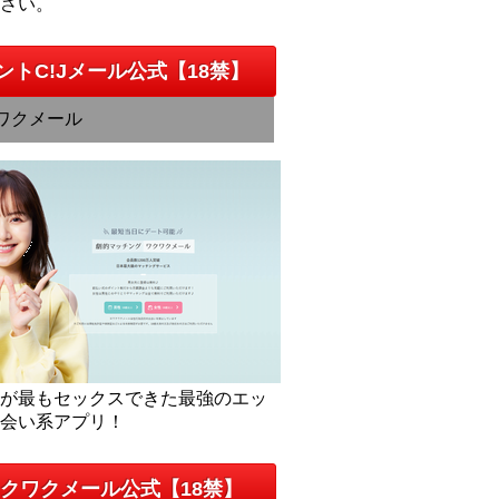
下さい。
ントC!Jメール公式【18禁】
ワクメール
人が最もセックスできた最強のエッ
出会い系アプリ！
クワクメール公式【18禁】