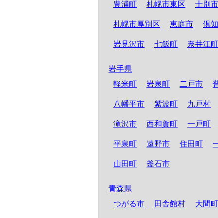
豊浦町
札幌市東区
士別
札幌市厚別区
恵庭市
倶
岩見沢市
七飯町
奈井江
岩手県
軽米町
岩泉町
二戸市
八幡平市
紫波町
九戸村
滝沢市
西和賀町
一戸町
平泉町
遠野市
住田町
山田町
釜石市
青森県
つがる市
田舎館村
大間