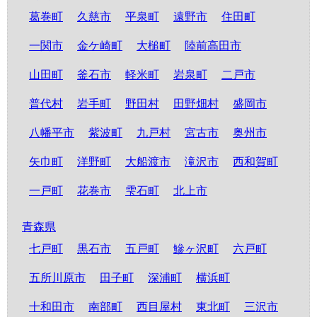
葛巻町
久慈市
平泉町
遠野市
住田町
一関市
金ケ崎町
大槌町
陸前高田市
山田町
釜石市
軽米町
岩泉町
二戸市
普代村
岩手町
野田村
田野畑村
盛岡市
八幡平市
紫波町
九戸村
宮古市
奥州市
矢巾町
洋野町
大船渡市
滝沢市
西和賀町
一戸町
花巻市
雫石町
北上市
青森県
七戸町
黒石市
五戸町
鰺ヶ沢町
六戸町
五所川原市
田子町
深浦町
横浜町
十和田市
南部町
西目屋村
東北町
三沢市