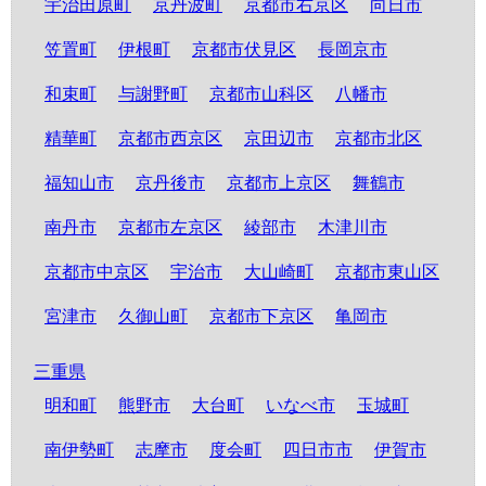
宇治田原町
京丹波町
京都市右京区
向日市
笠置町
伊根町
京都市伏見区
長岡京市
和束町
与謝野町
京都市山科区
八幡市
精華町
京都市西京区
京田辺市
京都市北区
福知山市
京丹後市
京都市上京区
舞鶴市
南丹市
京都市左京区
綾部市
木津川市
京都市中京区
宇治市
大山崎町
京都市東山区
宮津市
久御山町
京都市下京区
亀岡市
三重県
明和町
熊野市
大台町
いなべ市
玉城町
南伊勢町
志摩市
度会町
四日市市
伊賀市