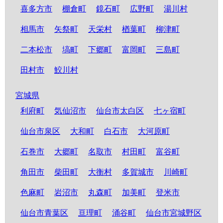
喜多方市
棚倉町
鏡石町
広野町
湯川村
相馬市
矢祭町
天栄村
楢葉町
柳津町
二本松市
塙町
下郷町
富岡町
三島町
田村市
鮫川村
宮城県
利府町
気仙沼市
仙台市太白区
七ヶ宿町
仙台市泉区
大和町
白石市
大河原町
石巻市
大郷町
名取市
村田町
富谷町
角田市
柴田町
大衡村
多賀城市
川崎町
色麻町
岩沼市
丸森町
加美町
登米市
仙台市青葉区
亘理町
涌谷町
仙台市宮城野区