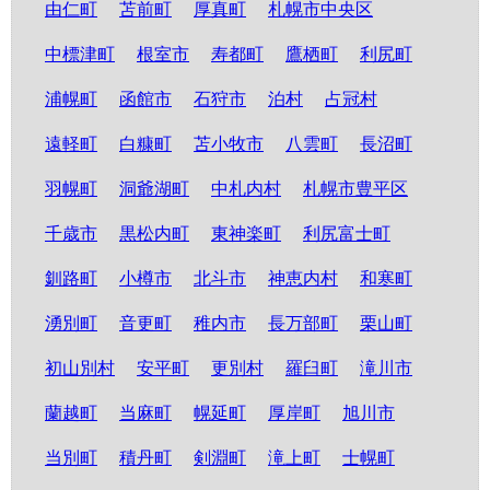
由仁町
苫前町
厚真町
札幌市中央区
中標津町
根室市
寿都町
鷹栖町
利尻町
浦幌町
函館市
石狩市
泊村
占冠村
遠軽町
白糠町
苫小牧市
八雲町
長沼町
羽幌町
洞爺湖町
中札内村
札幌市豊平区
千歳市
黒松内町
東神楽町
利尻富士町
釧路町
小樽市
北斗市
神恵内村
和寒町
湧別町
音更町
稚内市
長万部町
栗山町
初山別村
安平町
更別村
羅臼町
滝川市
蘭越町
当麻町
幌延町
厚岸町
旭川市
当別町
積丹町
剣淵町
滝上町
士幌町