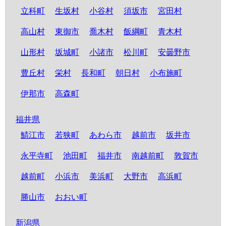
立科町
生坂村
小谷村
須坂市
宮田村
高山村
東御市
喬木村
飯綱町
青木村
山形村
坂城町
小諸市
松川町
安曇野市
豊丘村
栄村
長和町
朝日村
小布施町
伊那市
高森町
福井県
鯖江市
若狭町
あわら市
越前市
坂井市
永平寺町
池田町
福井市
南越前町
敦賀市
越前町
小浜市
美浜町
大野市
高浜町
勝山市
おおい町
新潟県