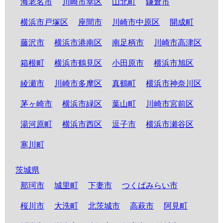
海老名市
川崎市幸区
山北町
鎌倉市
横浜市戸塚区
座間市
川崎市中原区
開成町
藤沢市
横浜市港南区
南足柄市
川崎市高津区
箱根町
横浜市鶴見区
小田原市
横浜市旭区
綾瀬市
川崎市多摩区
真鶴町
横浜市神奈川区
茅ヶ崎市
横浜市緑区
葉山町
川崎市宮前区
湯河原町
横浜市西区
逗子市
横浜市瀬谷区
寒川町
茨城県
那珂市
城里町
下妻市
つくばみらい市
桜川市
大洗町
北茨城市
高萩市
阿見町