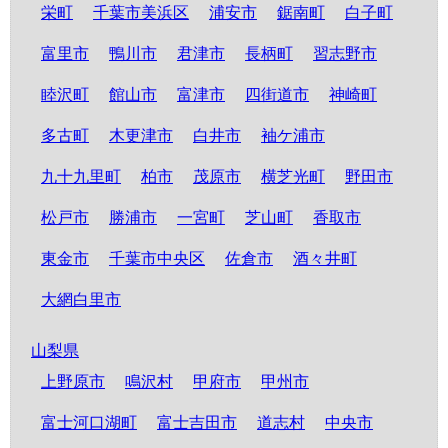
栄町
千葉市美浜区
浦安市
鋸南町
白子町
富里市
鴨川市
君津市
長柄町
習志野市
睦沢町
館山市
富津市
四街道市
神崎町
多古町
木更津市
白井市
袖ケ浦市
九十九里町
柏市
茂原市
横芝光町
野田市
松戸市
勝浦市
一宮町
芝山町
香取市
東金市
千葉市中央区
佐倉市
酒々井町
大網白里市
山梨県
上野原市
鳴沢村
甲府市
甲州市
富士河口湖町
富士吉田市
道志村
中央市