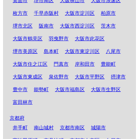
箕面市
堺市南区
大阪狭山市
大阪市浪速区
枚方市
千早赤阪村
大阪市淀川区
柏原市
堺市北区
阪南市
大阪市西淀川区
茨木市
大阪市鶴見区
羽曳野市
大阪市此花区
堺市美原区
島本町
大阪市東淀川区
八尾市
大阪市住之江区
門真市
岸和田市
豊能町
大阪市東成区
泉佐野市
大阪市平野区
摂津市
豊中市
能勢町
大阪市福島区
大阪市生野区
富田林市
京都府
井手町
南山城村
京都市南区
城陽市