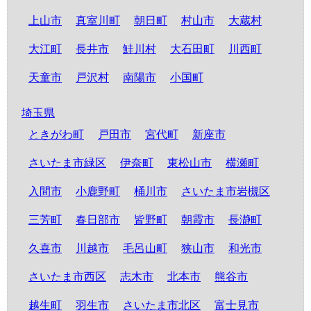
上山市
真室川町
朝日町
村山市
大蔵村
大江町
長井市
鮭川村
大石田町
川西町
天童市
戸沢村
南陽市
小国町
埼玉県
ときがわ町
戸田市
宮代町
新座市
さいたま市緑区
伊奈町
東松山市
横瀬町
入間市
小鹿野町
桶川市
さいたま市岩槻区
三芳町
春日部市
皆野町
朝霞市
長瀞町
久喜市
川越市
毛呂山町
狭山市
和光市
さいたま市西区
志木市
北本市
熊谷市
越生町
羽生市
さいたま市北区
富士見市