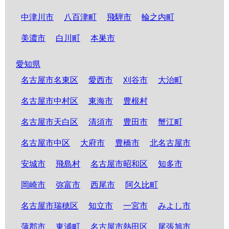
中津川市
八百津町
飛騨市
輪之内町
美濃市
白川町
本巣市
愛知県
名古屋市名東区
愛西市
刈谷市
大治町
名古屋市中村区
東海市
豊根村
名古屋市天白区
清須市
豊田市
蟹江町
名古屋市中区
大府市
豊橋市
北名古屋市
安城市
飛島村
名古屋市昭和区
知多市
岡崎市
弥富市
西尾市
阿久比町
名古屋市瑞穂区
知立市
一宮市
みよし市
蒲郡市
東浦町
名古屋市熱田区
尾張旭市