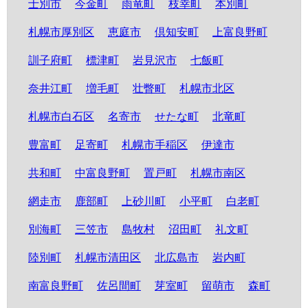
士別市
今金町
雨竜町
枝幸町
本別町
札幌市厚別区
恵庭市
倶知安町
上富良野町
訓子府町
標津町
岩見沢市
七飯町
奈井江町
増毛町
壮瞥町
札幌市北区
札幌市白石区
名寄市
せたな町
北竜町
豊富町
足寄町
札幌市手稲区
伊達市
共和町
中富良野町
置戸町
札幌市南区
網走市
鹿部町
上砂川町
小平町
白老町
別海町
三笠市
島牧村
沼田町
礼文町
陸別町
札幌市清田区
北広島市
岩内町
南富良野町
佐呂間町
芽室町
留萌市
森町