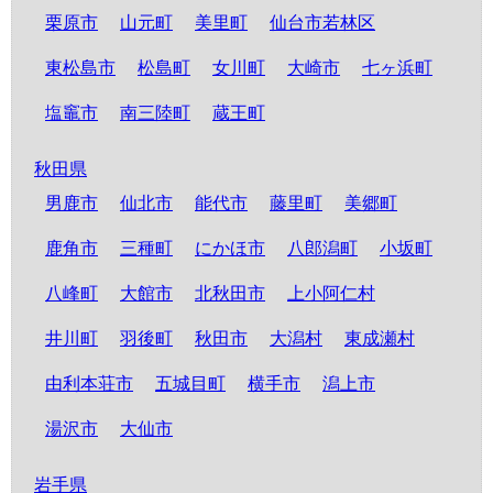
栗原市
山元町
美里町
仙台市若林区
東松島市
松島町
女川町
大崎市
七ヶ浜町
塩竈市
南三陸町
蔵王町
秋田県
男鹿市
仙北市
能代市
藤里町
美郷町
鹿角市
三種町
にかほ市
八郎潟町
小坂町
八峰町
大館市
北秋田市
上小阿仁村
井川町
羽後町
秋田市
大潟村
東成瀬村
由利本荘市
五城目町
横手市
潟上市
湯沢市
大仙市
岩手県