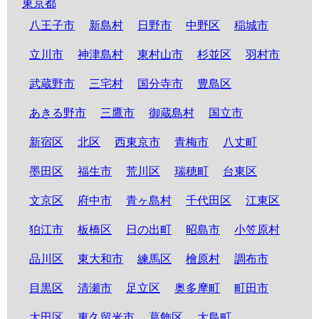
東京都
八王子市
新島村
日野市
中野区
稲城市
立川市
神津島村
東村山市
杉並区
羽村市
武蔵野市
三宅村
国分寺市
豊島区
あきる野市
三鷹市
御蔵島村
国立市
新宿区
北区
西東京市
青梅市
八丈町
墨田区
福生市
荒川区
瑞穂町
台東区
文京区
府中市
青ヶ島村
千代田区
江東区
狛江市
板橋区
日の出町
昭島市
小笠原村
品川区
東大和市
練馬区
檜原村
調布市
目黒区
清瀬市
足立区
奥多摩町
町田市
大田区
東久留米市
葛飾区
大島町