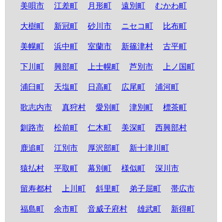
美唄市
江差町
月形町
遠別町
むかわ町
大樹町
新冠町
砂川市
ニセコ町
比布町
美幌町
浜中町
室蘭市
新篠津村
古平町
下川町
興部町
上士幌町
芦別市
上ノ国町
浦臼町
天塩町
日高町
広尾町
浦河町
歌志内市
真狩村
愛別町
津別町
標茶町
釧路市
松前町
仁木町
美深町
西興部村
鹿追町
江別市
厚沢部町
新十津川町
猿払村
平取町
幕別町
様似町
深川市
留寿都村
上川町
斜里町
弟子屈町
帯広市
福島町
余市町
音威子府村
雄武町
新得町