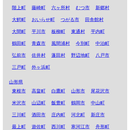
階上町
藤崎町
六ヶ所村
むつ市
新郷村
大鰐町
おいらせ町
つがる市
田舎館村
大間町
平川市
板柳町
東通村
平内町
鶴田町
青森市
風間浦村
今別町
中泊町
弘前市
佐井村
蓬田村
野辺地町
八戸市
三戸町
外ヶ浜町
山形県
東根市
高畠町
白鷹町
山形市
尾花沢市
米沢市
山辺町
飯豊町
鶴岡市
中山町
三川町
酒田市
庄内町
河北町
新庄市
最上町
遊佐町
西川町
寒河江市
舟形町