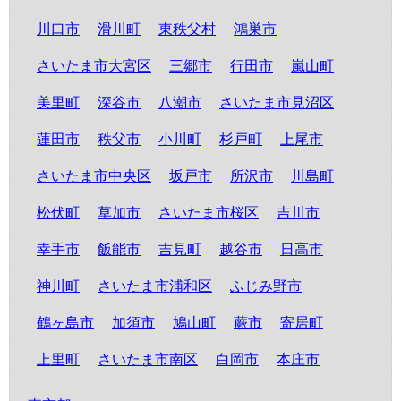
川口市
滑川町
東秩父村
鴻巣市
さいたま市大宮区
三郷市
行田市
嵐山町
美里町
深谷市
八潮市
さいたま市見沼区
蓮田市
秩父市
小川町
杉戸町
上尾市
さいたま市中央区
坂戸市
所沢市
川島町
松伏町
草加市
さいたま市桜区
吉川市
幸手市
飯能市
吉見町
越谷市
日高市
神川町
さいたま市浦和区
ふじみ野市
鶴ヶ島市
加須市
鳩山町
蕨市
寄居町
上里町
さいたま市南区
白岡市
本庄市