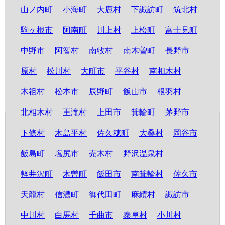
山ノ内町
小海町
大鹿村
下諏訪町
筑北村
駒ヶ根市
阿南町
川上村
上松町
富士見町
中野市
阿智村
南牧村
南木曽町
長野市
原村
松川村
大町市
平谷村
南相木村
木祖村
松本市
辰野町
飯山市
根羽村
北相木村
王滝村
上田市
箕輪町
茅野市
下條村
木島平村
佐久穂町
大桑村
岡谷市
飯島町
塩尻市
売木村
野沢温泉村
軽井沢町
木曽町
飯田市
南箕輪村
佐久市
天龍村
信濃町
御代田町
麻績村
諏訪市
中川村
白馬村
千曲市
泰阜村
小川村