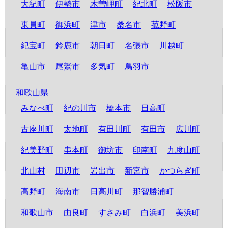
大紀町
伊勢市
木曽岬町
紀北町
松阪市
東員町
御浜町
津市
桑名市
菰野町
紀宝町
鈴鹿市
朝日町
名張市
川越町
亀山市
尾鷲市
多気町
鳥羽市
和歌山県
みなべ町
紀の川市
橋本市
日高町
古座川町
太地町
有田川町
有田市
広川町
紀美野町
串本町
御坊市
印南町
九度山町
北山村
田辺市
岩出市
新宮市
かつらぎ町
高野町
海南市
日高川町
那智勝浦町
和歌山市
由良町
すさみ町
白浜町
美浜町