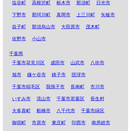
塩谷町
高根沢町
栃木市
那須町
日光市
下野市
那珂川町
真岡市
上三川町
矢板市
益子町
那須烏山市
大田原市
茂木町
佐野市
小山市
千葉県
千葉市花見川区
成田市
山武市
八街市
旭市
鎌ケ谷市
銚子市
匝瑳市
千葉市稲毛区
我孫子市
長南町
市川市
いすみ市
流山市
千葉市若葉区
長生村
大多喜町
船橋市
八千代市
千葉市緑区
御宿町
市原市
東庄町
印西市
南房総市