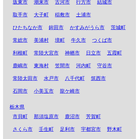
坂東市
潮来市
古河市
行方市
結城市
取手市
大子町
稲敷市
土浦市
ひたちなか市
鉾田市
かすみがうら市
茨城町
常総市
美浦村
境町
牛久市
つくば市
利根町
常陸大宮市
神栖市
日立市
五霞町
鹿嶋市
東海村
笠間市
河内町
守谷市
常陸太田市
水戸市
八千代町
筑西市
石岡市
小美玉市
龍ケ崎市
栃木県
市貝町
那須塩原市
鹿沼市
芳賀町
さくら市
壬生町
足利市
宇都宮市
野木町