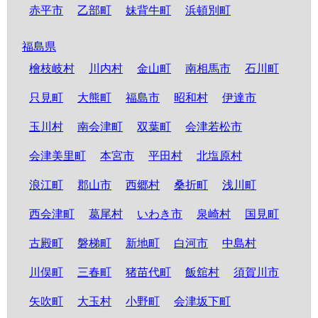
赤平市
乙部町
妹背牛町
浜頓別町
福島県
檜枝岐村
川内村
金山町
南相馬市
石川町
只見町
大熊町
福島市
昭和村
伊達市
玉川村
南会津町
双葉町
会津若松市
会津美里町
本宮市
平田村
北塩原村
浪江町
郡山市
西郷村
桑折町
浅川町
西会津町
葛尾村
いわき市
泉崎村
国見町
古殿町
磐梯町
新地町
白河市
中島村
川俣町
三春町
猪苗代町
飯舘村
須賀川市
矢吹町
大玉村
小野町
会津坂下町