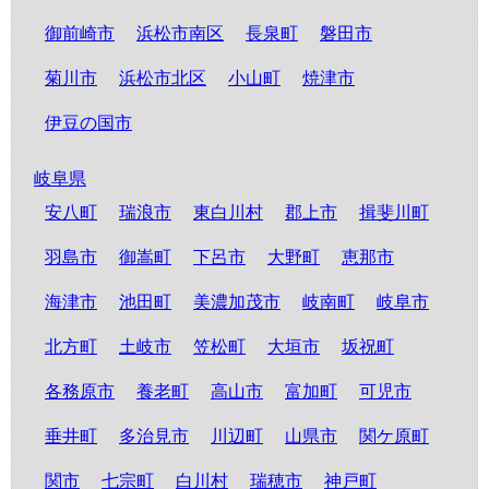
御前崎市
浜松市南区
長泉町
磐田市
菊川市
浜松市北区
小山町
焼津市
伊豆の国市
岐阜県
安八町
瑞浪市
東白川村
郡上市
揖斐川町
羽島市
御嵩町
下呂市
大野町
恵那市
海津市
池田町
美濃加茂市
岐南町
岐阜市
北方町
土岐市
笠松町
大垣市
坂祝町
各務原市
養老町
高山市
富加町
可児市
垂井町
多治見市
川辺町
山県市
関ケ原町
関市
七宗町
白川村
瑞穂市
神戸町