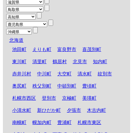
北海道
池田町
えりも町
富良野市
喜茂別町
東川町
清里町
鶴居村
北見市
知内町
赤井川村
中川町
大空町
清水町
紋別市
奥尻町
秩父別町
中頓別町
豊頃町
札幌市西区
登別市
京極町
美瑛町
小清水町
新ひだか町
夕張市
木古内町
南幌町
幌加内町
豊浦町
札幌市東区