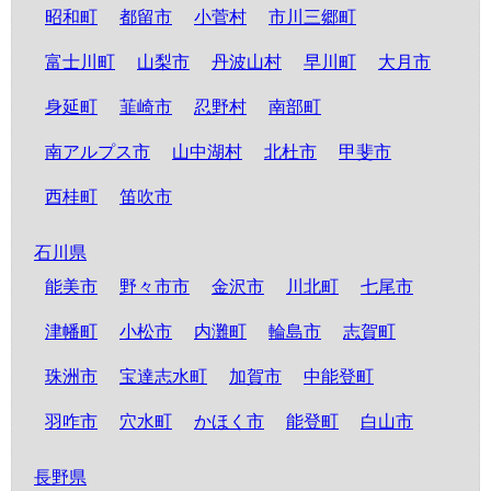
昭和町
都留市
小菅村
市川三郷町
富士川町
山梨市
丹波山村
早川町
大月市
身延町
韮崎市
忍野村
南部町
南アルプス市
山中湖村
北杜市
甲斐市
西桂町
笛吹市
石川県
能美市
野々市市
金沢市
川北町
七尾市
津幡町
小松市
内灘町
輪島市
志賀町
珠洲市
宝達志水町
加賀市
中能登町
羽咋市
穴水町
かほく市
能登町
白山市
長野県