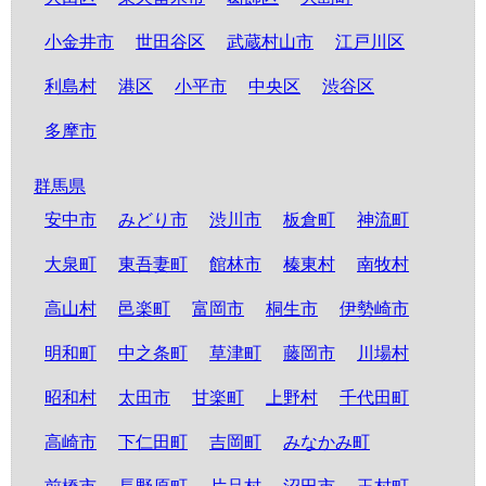
小金井市
世田谷区
武蔵村山市
江戸川区
利島村
港区
小平市
中央区
渋谷区
多摩市
群馬県
安中市
みどり市
渋川市
板倉町
神流町
大泉町
東吾妻町
館林市
榛東村
南牧村
高山村
邑楽町
富岡市
桐生市
伊勢崎市
明和町
中之条町
草津町
藤岡市
川場村
昭和村
太田市
甘楽町
上野村
千代田町
高崎市
下仁田町
吉岡町
みなかみ町