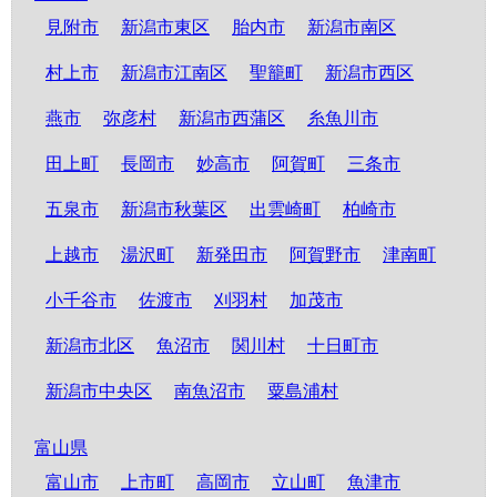
見附市
新潟市東区
胎内市
新潟市南区
村上市
新潟市江南区
聖籠町
新潟市西区
燕市
弥彦村
新潟市西蒲区
糸魚川市
田上町
長岡市
妙高市
阿賀町
三条市
五泉市
新潟市秋葉区
出雲崎町
柏崎市
上越市
湯沢町
新発田市
阿賀野市
津南町
小千谷市
佐渡市
刈羽村
加茂市
新潟市北区
魚沼市
関川村
十日町市
新潟市中央区
南魚沼市
粟島浦村
富山県
富山市
上市町
高岡市
立山町
魚津市