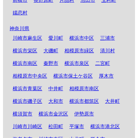
前橋市
長野原町
片品村
沼田市
玉村町
嬬恋村
神奈川県
川崎市麻生区
愛川町
横浜市中区
三浦市
横浜市栄区
大磯町
相模原市緑区
清川村
横浜市南区
秦野市
横浜市泉区
二宮町
相模原市中央区
横浜市保土ケ谷区
厚木市
横浜市青葉区
中井町
相模原市南区
横浜市磯子区
大和市
横浜市都筑区
大井町
横須賀市
横浜市金沢区
伊勢原市
川崎市川崎区
松田町
平塚市
横浜市港北区