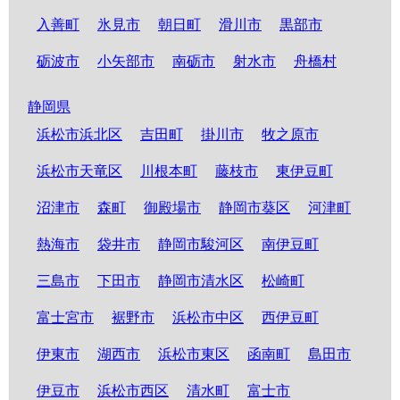
入善町
氷見市
朝日町
滑川市
黒部市
砺波市
小矢部市
南砺市
射水市
舟橋村
静岡県
浜松市浜北区
吉田町
掛川市
牧之原市
浜松市天竜区
川根本町
藤枝市
東伊豆町
沼津市
森町
御殿場市
静岡市葵区
河津町
熱海市
袋井市
静岡市駿河区
南伊豆町
三島市
下田市
静岡市清水区
松崎町
富士宮市
裾野市
浜松市中区
西伊豆町
伊東市
湖西市
浜松市東区
函南町
島田市
伊豆市
浜松市西区
清水町
富士市