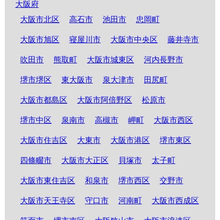
大阪府
大阪市北区
高石市
池田市
忠岡町
大阪市旭区
寝屋川市
大阪市中央区
藤井寺市
吹田市
熊取町
大阪市城東区
河内長野市
堺市堺区
東大阪市
泉大津市
田尻町
大阪市都島区
大阪市阿倍野区
松原市
堺市中区
泉南市
高槻市
岬町
大阪市西区
大阪市住吉区
大東市
大阪市港区
堺市東区
四條畷市
大阪市大正区
貝塚市
太子町
大阪市東住吉区
和泉市
堺市西区
交野市
大阪市天王寺区
守口市
河南町
大阪市西成区