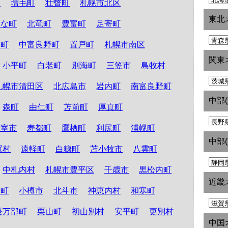
町
増毛町
壮瞥町
札幌市北区
東北
たな町
北竜町
豊富町
足寄町
和町
中富良野町
置戸町
札幌市南区
関東
小平町
白老町
別海町
三笠市
島牧村
札幌市清田区
北広島市
岩内町
南富良野町
中部
森町
由仁町
苫前町
厚真町
根室市
寿都町
鷹栖町
利尻町
浦幌町
中部
冠村
遠軽町
白糠町
苫小牧市
八雲町
中札内村
札幌市豊平区
千歳市
黒松内町
近畿
路町
小樽市
北斗市
神恵内村
和寒町
長万部町
栗山町
初山別村
安平町
更別村
中国