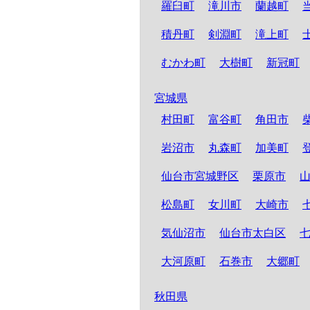
羅臼町
滝川市
蘭越町
積丹町
剣淵町
滝上町
むかわ町
大樹町
新冠町
宮城県
村田町
富谷町
角田市
岩沼市
丸森町
加美町
仙台市宮城野区
栗原市
松島町
女川町
大崎市
気仙沼市
仙台市太白区
大河原町
石巻市
大郷町
秋田県