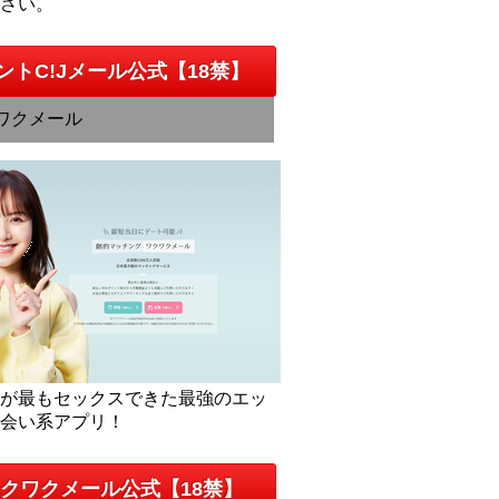
下さい。
ントC!Jメール公式【18禁】
ワクメール
人が最もセックスできた最強のエッ
出会い系アプリ！
クワクメール公式【18禁】