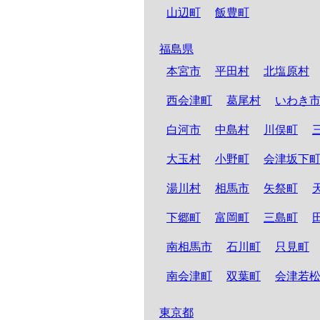
山辺町
飯豊町
福島県
本宮市
平田村
北塩原村
西会津町
葛尾村
いわき
白河市
中島村
川俣町
大玉村
小野町
会津坂下
湯川村
相馬市
矢祭町
下郷町
富岡町
三島町
南相馬市
石川町
只見町
南会津町
双葉町
会津若
東京都