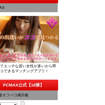
AX
くてエッチな若い女性が多いから即
パコできるマッチングアプリ！
PCMAX公式【18禁】
道オフパコ掲示板