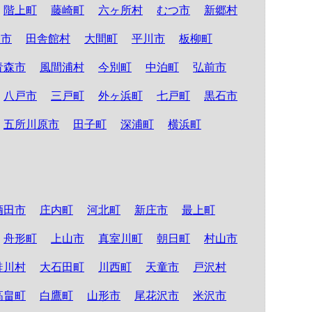
階上町
藤崎町
六ヶ所村
むつ市
新郷村
る市
田舎館村
大間町
平川市
板柳町
青森市
風間浦村
今別町
中泊町
弘前市
八戸市
三戸町
外ヶ浜町
七戸町
黒石市
五所川原市
田子町
深浦町
横浜町
酒田市
庄内町
河北町
新庄市
最上町
舟形町
上山市
真室川町
朝日町
村山市
鮭川村
大石田町
川西町
天童市
戸沢村
高畠町
白鷹町
山形市
尾花沢市
米沢市