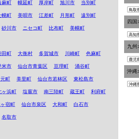
当麻町
幌延町
厚岸町
旭川市
当別町
士幌町
美唄市
江差町
月形町
遠別町
四国
砂川市
ニセコ町
比布町
美幌町
九州
柴田町
大衡村
多賀城市
川崎町
色麻町
登米市
仙台市青葉区
亘理町
涌谷町
沖縄
山元町
美里町
仙台市若林区
東松島市
七ヶ浜町
塩竈市
南三陸町
蔵王町
利府町
七ヶ宿町
仙台市泉区
大和町
白石市
名取市