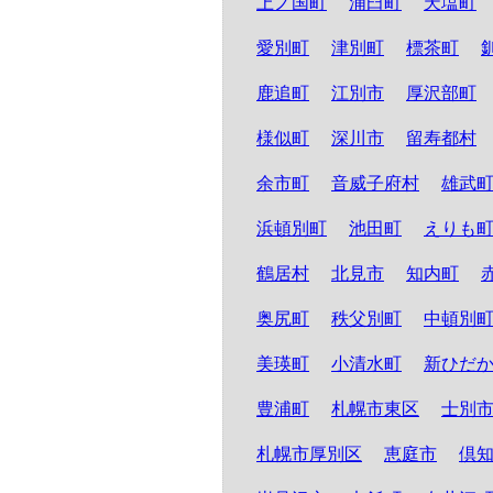
上ノ国町
浦臼町
天塩町
愛別町
津別町
標茶町
鹿追町
江別市
厚沢部町
様似町
深川市
留寿都村
余市町
音威子府村
雄武
浜頓別町
池田町
えりも
鶴居村
北見市
知内町
奥尻町
秩父別町
中頓別
美瑛町
小清水町
新ひだ
豊浦町
札幌市東区
士別
札幌市厚別区
恵庭市
倶