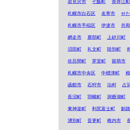
岩見沢市
七飯町
奈井江
札幌市白石区
名寄市
せ
札幌市手稲区
伊達市
共
網走市
鹿部町
上砂川町
沼田町
礼文町
陸別町
佐呂間町
芽室町
留萌市
札幌市中央区
中標津町
函館市
石狩市
泊村
占
長沼町
羽幌町
洞爺湖町
東神楽町
利尻富士町
釧
湧別町
音更町
稚内市