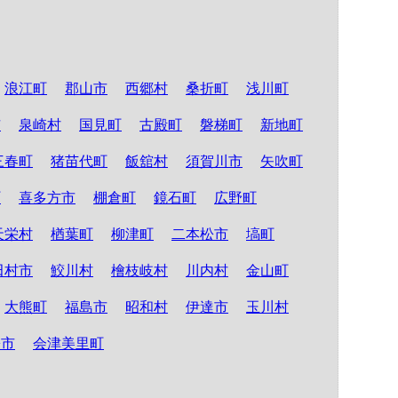
浪江町
郡山市
西郷村
桑折町
浅川町
市
泉崎村
国見町
古殿町
磐梯町
新地町
三春町
猪苗代町
飯舘村
須賀川市
矢吹町
町
喜多方市
棚倉町
鏡石町
広野町
天栄村
楢葉町
柳津町
二本松市
塙町
田村市
鮫川村
檜枝岐村
川内村
金山町
大熊町
福島市
昭和村
伊達市
玉川村
松市
会津美里町