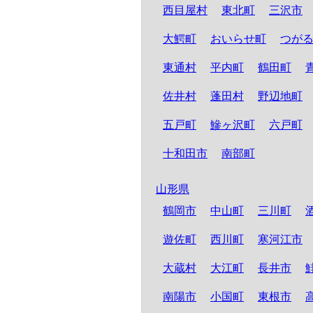
西目屋村
東北町
三沢市
大鰐町
おいらせ町
つが
東通村
平内町
鶴田町
佐井村
蓬田村
野辺地町
五戸町
鰺ヶ沢町
六戸町
十和田市
南部町
山形県
鶴岡市
中山町
三川町
遊佐町
西川町
寒河江市
大蔵村
大江町
長井市
南陽市
小国町
東根市