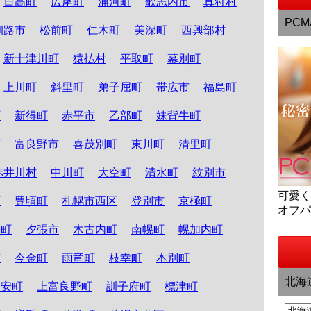
日高町
広尾町
浦河町
歌志内市
真狩村
PCM
釧路市
松前町
仁木町
美深町
西興部村
新十津川町
猿払村
平取町
幕別町
上川町
斜里町
弟子屈町
帯広市
福島町
町
新得町
赤平市
乙部町
妹背牛町
町
富良野市
喜茂別町
東川町
清里町
赤井川村
中川町
大空町
清水町
紋別市
可愛
町
豊頃町
札幌市西区
登別市
京極町
オフ
か町
夕張市
木古内町
南幌町
幌加内町
市
今金町
雨竜町
枝幸町
本別町
北海
知安町
上富良野町
訓子府町
標津町