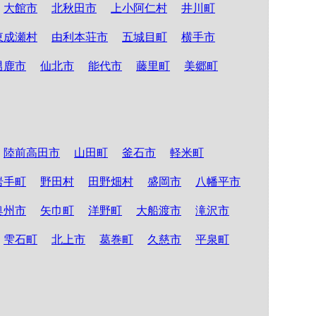
大館市
北秋田市
上小阿仁村
井川町
東成瀬村
由利本荘市
五城目町
横手市
男鹿市
仙北市
能代市
藤里町
美郷町
陸前高田市
山田町
釜石市
軽米町
岩手町
野田村
田野畑村
盛岡市
八幡平市
奥州市
矢巾町
洋野町
大船渡市
滝沢市
雫石町
北上市
葛巻町
久慈市
平泉町