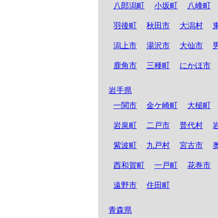
八郎潟町
小坂町
八峰町
羽後町
秋田市
大潟村
潟上市
湯沢市
大仙市
鹿角市
三種町
にかほ市
岩手県
一関市
金ケ崎町
大槌町
岩泉町
二戸市
普代村
紫波町
九戸村
宮古市
西和賀町
一戸町
花巻市
遠野市
住田町
青森県