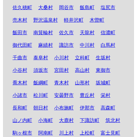
佐久穂町
大桑村
岡谷市
飯島町
塩尻市
売木村
野沢温泉村
軽井沢町
木曽町
飯田市
南箕輪村
佐久市
天龍村
信濃町
御代田町
麻績村
諏訪市
中川村
白馬村
千曲市
泰阜村
小川村
立科町
生坂村
小谷村
須坂市
宮田村
高山村
東御市
喬木村
飯綱町
青木村
山形村
坂城町
小諸市
松川町
安曇野市
豊丘村
栄村
長和町
朝日村
小布施町
伊那市
高森町
山ノ内町
小海町
大鹿村
下諏訪町
筑北村
駒ヶ根市
阿南町
川上村
上松町
富士見町