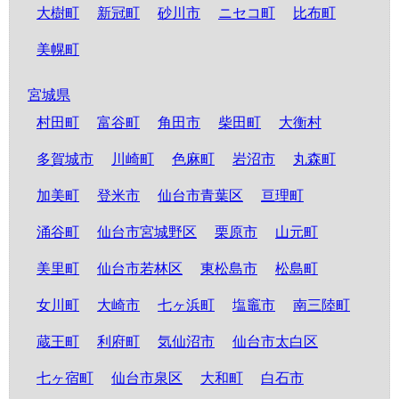
大樹町
新冠町
砂川市
ニセコ町
比布町
美幌町
宮城県
村田町
富谷町
角田市
柴田町
大衡村
多賀城市
川崎町
色麻町
岩沼市
丸森町
加美町
登米市
仙台市青葉区
亘理町
涌谷町
仙台市宮城野区
栗原市
山元町
美里町
仙台市若林区
東松島市
松島町
女川町
大崎市
七ヶ浜町
塩竈市
南三陸町
蔵王町
利府町
気仙沼市
仙台市太白区
七ヶ宿町
仙台市泉区
大和町
白石市