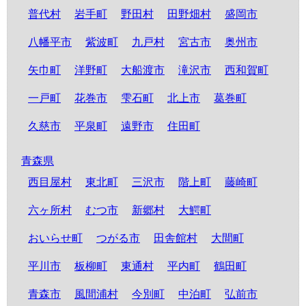
普代村
岩手町
野田村
田野畑村
盛岡市
八幡平市
紫波町
九戸村
宮古市
奥州市
矢巾町
洋野町
大船渡市
滝沢市
西和賀町
一戸町
花巻市
雫石町
北上市
葛巻町
久慈市
平泉町
遠野市
住田町
青森県
西目屋村
東北町
三沢市
階上町
藤崎町
六ヶ所村
むつ市
新郷村
大鰐町
おいらせ町
つがる市
田舎館村
大間町
平川市
板柳町
東通村
平内町
鶴田町
青森市
風間浦村
今別町
中泊町
弘前市