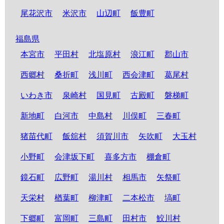
尾花沢市
米沢市
山辺町
飯豊町
福島県
本宮市
平田村
北塩原村
浪江町
郡山市
西郷村
桑折町
浅川町
西会津町
葛尾村
いわき市
泉崎村
国見町
古殿町
磐梯町
新地町
白河市
中島村
川俣町
三春町
猪苗代町
飯舘村
須賀川市
矢吹町
大玉村
小野町
会津坂下町
喜多方市
棚倉町
鏡石町
広野町
湯川村
相馬市
矢祭町
天栄村
楢葉町
柳津町
二本松市
塙町
下郷町
富岡町
三島町
田村市
鮫川村