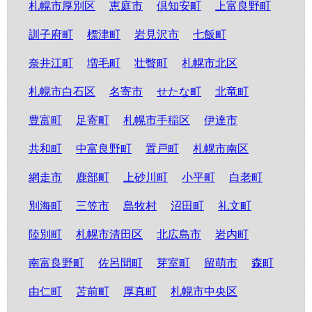
札幌市厚別区
恵庭市
倶知安町
上富良野町
訓子府町
標津町
岩見沢市
七飯町
奈井江町
増毛町
壮瞥町
札幌市北区
札幌市白石区
名寄市
せたな町
北竜町
豊富町
足寄町
札幌市手稲区
伊達市
共和町
中富良野町
置戸町
札幌市南区
網走市
鹿部町
上砂川町
小平町
白老町
別海町
三笠市
島牧村
沼田町
礼文町
陸別町
札幌市清田区
北広島市
岩内町
南富良野町
佐呂間町
芽室町
留萌市
森町
由仁町
苫前町
厚真町
札幌市中央区