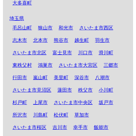
大多喜町
埼玉県
毛呂山町
狭山市
和光市
さいたま市西区
志木市
北本市
熊谷市
越生町
羽生市
さいたま市北区
富士見市
川口市
滑川町
東秩父村
鴻巣市
さいたま市大宮区
三郷市
行田市
嵐山町
美里町
深谷市
八潮市
さいたま市見沼区
蓮田市
秩父市
小川町
杉戸町
上尾市
さいたま市中央区
坂戸市
所沢市
川島町
松伏町
草加市
さいたま市桜区
吉川市
幸手市
飯能市