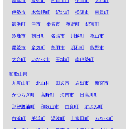
志摩市
度会町
四日市市
伊賀市
大紀町
伊勢市
木曽岬町
紀北町
松阪市
東員町
御浜町
津市
桑名市
菰野町
紀宝町
鈴鹿市
朝日町
名張市
川越町
亀山市
尾鷲市
多気町
鳥羽市
明和町
熊野市
大台町
いなべ市
玉城町
南伊勢町
和歌山県
九度山町
北山村
田辺市
岩出市
新宮市
かつらぎ町
高野町
海南市
日高川町
那智勝浦町
和歌山市
由良町
すさみ町
白浜町
美浜町
湯浅町
上富田町
みなべ町