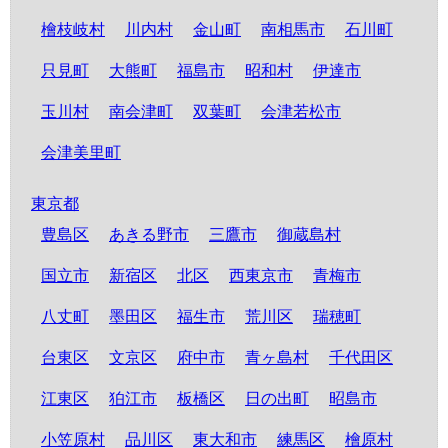
檜枝岐村
川内村
金山町
南相馬市
石川町
只見町
大熊町
福島市
昭和村
伊達市
玉川村
南会津町
双葉町
会津若松市
会津美里町
東京都
豊島区
あきる野市
三鷹市
御蔵島村
国立市
新宿区
北区
西東京市
青梅市
八丈町
墨田区
福生市
荒川区
瑞穂町
台東区
文京区
府中市
青ヶ島村
千代田区
江東区
狛江市
板橋区
日の出町
昭島市
小笠原村
品川区
東大和市
練馬区
檜原村