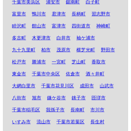
千葉市美浜区
浦安市
鋸南町
白子町
富里市
鴨川市
君津市
長柄町
習志野市
睦沢町
館山市
富津市
四街道市
神崎町
多古町
木更津市
白井市
袖ケ浦市
九十九里町
柏市
茂原市
横芝光町
野田市
松戸市
勝浦市
一宮町
芝山町
香取市
東金市
千葉市中央区
佐倉市
酒々井町
大網白里市
千葉市花見川区
成田市
山武市
八街市
旭市
鎌ケ谷市
銚子市
匝瑳市
千葉市稲毛区
我孫子市
長南町
市川市
いすみ市
流山市
千葉市若葉区
長生村