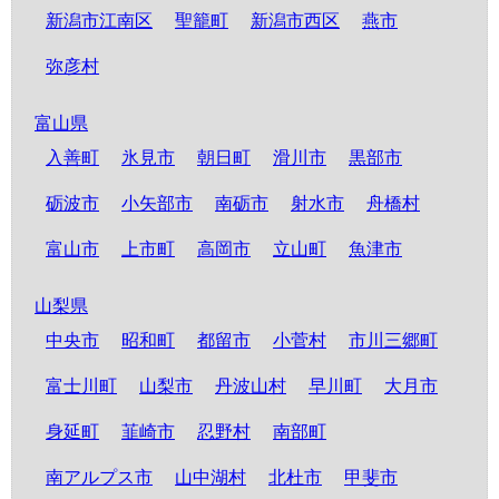
新潟市江南区
聖籠町
新潟市西区
燕市
弥彦村
富山県
入善町
氷見市
朝日町
滑川市
黒部市
砺波市
小矢部市
南砺市
射水市
舟橋村
富山市
上市町
高岡市
立山町
魚津市
山梨県
中央市
昭和町
都留市
小菅村
市川三郷町
富士川町
山梨市
丹波山村
早川町
大月市
身延町
韮崎市
忍野村
南部町
南アルプス市
山中湖村
北杜市
甲斐市