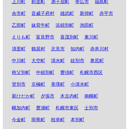
上川町
斜里町
弟子屈町
帯広市
福島町
余市町
音威子府村
雄武町
新得町
赤平市
乙部町
妹背牛町
浜頓別町
池田町
えりも町
富良野市
喜茂別町
東川町
清里町
鶴居村
北見市
知内町
赤井川村
中川町
大空町
清水町
紋別市
奥尻町
秩父別町
中頓別町
豊頃町
札幌市西区
登別市
京極町
美瑛町
小清水町
新ひだか町
夕張市
木古内町
南幌町
幌加内町
豊浦町
札幌市東区
士別市
今金町
雨竜町
枝幸町
本別町