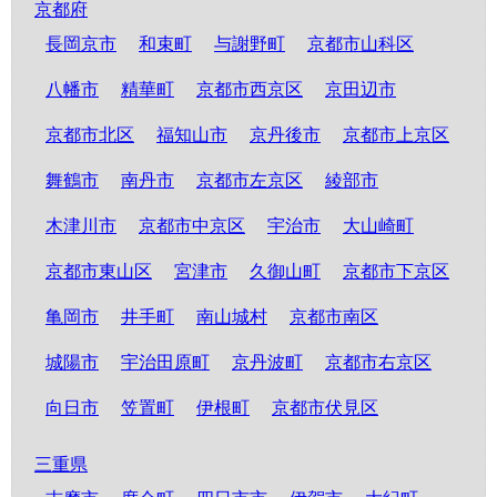
京都府
長岡京市
和束町
与謝野町
京都市山科区
八幡市
精華町
京都市西京区
京田辺市
京都市北区
福知山市
京丹後市
京都市上京区
舞鶴市
南丹市
京都市左京区
綾部市
木津川市
京都市中京区
宇治市
大山崎町
京都市東山区
宮津市
久御山町
京都市下京区
亀岡市
井手町
南山城村
京都市南区
城陽市
宇治田原町
京丹波町
京都市右京区
向日市
笠置町
伊根町
京都市伏見区
三重県