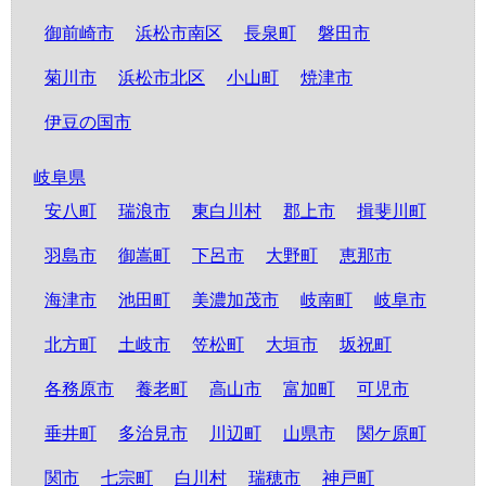
御前崎市
浜松市南区
長泉町
磐田市
菊川市
浜松市北区
小山町
焼津市
伊豆の国市
岐阜県
安八町
瑞浪市
東白川村
郡上市
揖斐川町
羽島市
御嵩町
下呂市
大野町
恵那市
海津市
池田町
美濃加茂市
岐南町
岐阜市
北方町
土岐市
笠松町
大垣市
坂祝町
各務原市
養老町
高山市
富加町
可児市
垂井町
多治見市
川辺町
山県市
関ケ原町
関市
七宗町
白川村
瑞穂市
神戸町