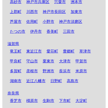
高砂市
神戸市兵庫区
宍粟市
洲本市
上郡町
川西市
神戸市長田区
加東市
芦屋市
佐用町
小野市
神戸市須磨区
たつの市
伊丹市
香美町
三田市
滋賀県
竜王町
東近江市
愛荘町
豊郷町
草津市
甲良町
守山市
栗東市
大津市
甲賀市
多賀町
彦根市
野洲市
長浜市
米原市
湖南市
近江八幡市
日野町
高島市
奈良県
香芝市
橿原市
生駒市
下市町
大淀町