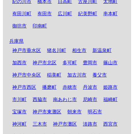
紀の川市
橋本市
日高町
古座川町
太地町
有田川町
有田市
広川町
紀美野町
串本町
御坊市
印南町
兵庫県
神戸市垂水区
猪名川町
相生市
新温泉町
加西市
神戸市北区
多可町
豊岡市
篠山市
神戸市中央区
稲美町
加古川市
養父市
神戸市西区
播磨町
赤穂市
丹波市
姫路市
市川町
西脇市
南あわじ市
尼崎市
福崎町
宝塚市
神戸市東灘区
朝来市
明石市
神河町
三木市
神戸市灘区
淡路市
西宮市