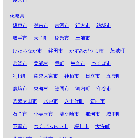
厚木市
茨城県
坂東市
潮来市
古河市
行方市
結城市
取手市
大子町
稲敷市
土浦市
ひたちなか市
鉾田市
かすみがうら市
茨城町
常総市
美浦村
境町
牛久市
つくば市
利根町
常陸大宮市
神栖市
日立市
五霞町
鹿嶋市
東海村
笠間市
河内町
守谷市
常陸太田市
水戸市
八千代町
筑西市
石岡市
小美玉市
龍ケ崎市
那珂市
城里町
下妻市
つくばみらい市
桜川市
大洗町