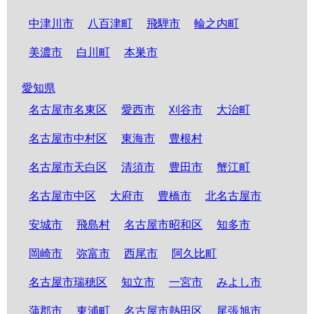
中津川市
八百津町
飛騨市
輪之内町
美濃市
白川町
本巣市
愛知県
名古屋市名東区
愛西市
刈谷市
大治町
名古屋市中村区
東海市
豊根村
名古屋市天白区
清須市
豊田市
蟹江町
名古屋市中区
大府市
豊橋市
北名古屋市
安城市
飛島村
名古屋市昭和区
知多市
岡崎市
弥富市
西尾市
阿久比町
名古屋市瑞穂区
知立市
一宮市
みよし市
蒲郡市
東浦町
名古屋市熱田区
尾張旭市