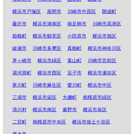
横浜市戸塚区
座間市
川崎市中原区
開成町
藤沢市
横浜市港南区
南足柄市
川崎市高津区
箱根町
横浜市鶴見区
小田原市
横浜市旭区
綾瀬市
川崎市多摩区
真鶴町
横浜市神奈川区
茅ヶ崎市
横浜市緑区
葉山町
川崎市宮前区
湯河原町
横浜市西区
逗子市
横浜市瀬谷区
寒川町
川崎市麻生区
愛川町
横浜市中区
三浦市
横浜市栄区
大磯町
相模原市緑区
清川村
横浜市南区
秦野市
横浜市泉区
二宮町
相模原市中央区
横浜市保土ケ谷区