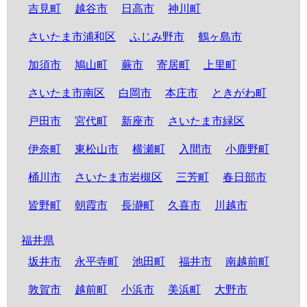
吉見町
越谷市
日高市
神川町
さいたま市浦和区
ふじみ野市
鶴ヶ島市
加須市
鳩山町
蕨市
寄居町
上里町
さいたま市南区
白岡市
本庄市
ときがわ町
戸田市
宮代町
新座市
さいたま市緑区
伊奈町
東松山市
横瀬町
入間市
小鹿野町
桶川市
さいたま市岩槻区
三芳町
春日部市
皆野町
朝霞市
長瀞町
久喜市
川越市
福井県
坂井市
永平寺町
池田町
福井市
南越前町
敦賀市
越前町
小浜市
美浜町
大野市