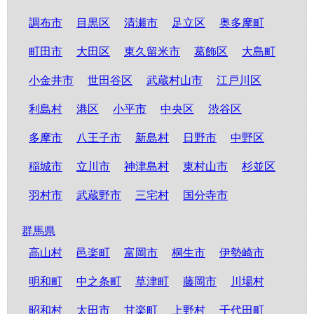
調布市
目黒区
清瀬市
足立区
奥多摩町
町田市
大田区
東久留米市
葛飾区
大島町
小金井市
世田谷区
武蔵村山市
江戸川区
利島村
港区
小平市
中央区
渋谷区
多摩市
八王子市
新島村
日野市
中野区
稲城市
立川市
神津島村
東村山市
杉並区
羽村市
武蔵野市
三宅村
国分寺市
群馬県
高山村
邑楽町
富岡市
桐生市
伊勢崎市
明和町
中之条町
草津町
藤岡市
川場村
昭和村
太田市
甘楽町
上野村
千代田町