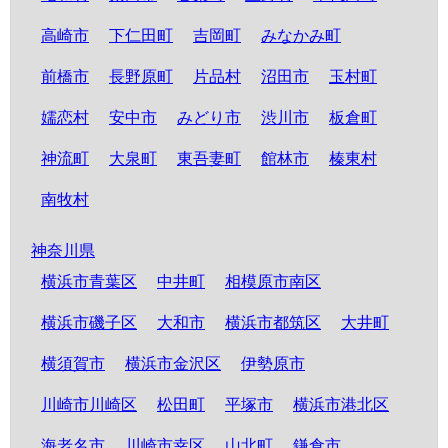
高崎市
下仁田町
吉岡町
みなかみ町
前橋市
長野原町
片品村
沼田市
玉村町
嬬恋村
安中市
みどり市
渋川市
板倉町
神流町
大泉町
東吾妻町
館林市
榛東村
南牧村
神奈川県
横浜市青葉区
中井町
相模原市南区
横浜市磯子区
大和市
横浜市都筑区
大井町
横須賀市
横浜市金沢区
伊勢原市
川崎市川崎区
松田町
平塚市
横浜市港北区
海老名市
川崎市幸区
山北町
鎌倉市