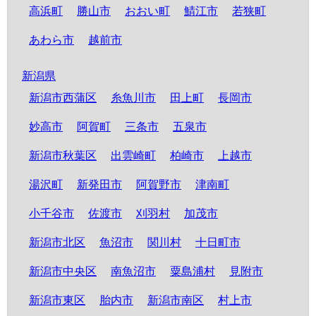
高浜町
勝山市
おおい町
鯖江市
若狭町
あわら市
越前市
新潟県
新潟市西蒲区
糸魚川市
田上町
長岡市
妙高市
阿賀町
三条市
五泉市
新潟市秋葉区
出雲崎町
柏崎市
上越市
湯沢町
新発田市
阿賀野市
津南町
小千谷市
佐渡市
刈羽村
加茂市
新潟市北区
魚沼市
関川村
十日町市
新潟市中央区
南魚沼市
粟島浦村
見附市
新潟市東区
胎内市
新潟市南区
村上市