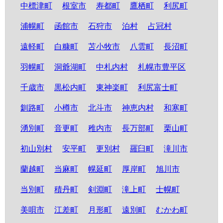
中標津町
根室市
寿都町
鷹栖町
利尻町
浦幌町
函館市
石狩市
泊村
占冠村
遠軽町
白糠町
苫小牧市
八雲町
長沼町
羽幌町
洞爺湖町
中札内村
札幌市豊平区
千歳市
黒松内町
東神楽町
利尻富士町
釧路町
小樽市
北斗市
神恵内村
和寒町
湧別町
音更町
稚内市
長万部町
栗山町
初山別村
安平町
更別村
羅臼町
滝川市
蘭越町
当麻町
幌延町
厚岸町
旭川市
当別町
積丹町
剣淵町
滝上町
士幌町
美唄市
江差町
月形町
遠別町
むかわ町