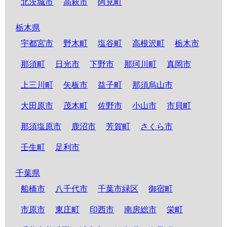
北茨城市
高萩市
阿見町
栃木県
宇都宮市
野木町
塩谷町
高根沢町
栃木市
那須町
日光市
下野市
那珂川町
真岡市
上三川町
矢板市
益子町
那須烏山市
大田原市
茂木町
佐野市
小山市
市貝町
那須塩原市
鹿沼市
芳賀町
さくら市
壬生町
足利市
千葉県
船橋市
八千代市
千葉市緑区
御宿町
市原市
東庄町
印西市
南房総市
栄町