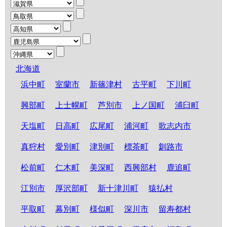
北海道
浜中町
室蘭市
新篠津村
古平町
下川町
興部町
上士幌町
芦別市
上ノ国町
浦臼町
天塩町
日高町
広尾町
浦河町
歌志内市
真狩村
愛別町
津別町
標茶町
釧路市
松前町
仁木町
美深町
西興部村
鹿追町
江別市
厚沢部町
新十津川町
猿払村
平取町
幕別町
様似町
深川市
留寿都村