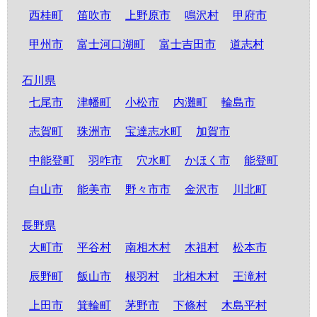
西桂町
笛吹市
上野原市
鳴沢村
甲府市
甲州市
富士河口湖町
富士吉田市
道志村
石川県
七尾市
津幡町
小松市
内灘町
輪島市
志賀町
珠洲市
宝達志水町
加賀市
中能登町
羽咋市
穴水町
かほく市
能登町
白山市
能美市
野々市市
金沢市
川北町
長野県
大町市
平谷村
南相木村
木祖村
松本市
辰野町
飯山市
根羽村
北相木村
王滝村
上田市
箕輪町
茅野市
下條村
木島平村