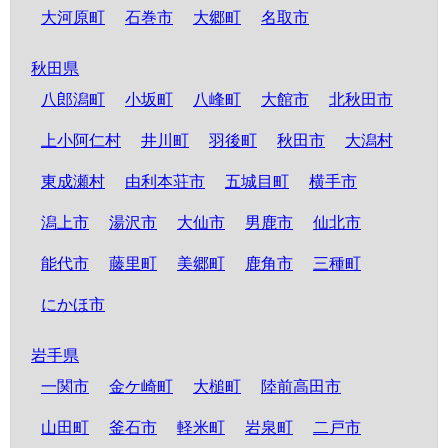
大河原町
石巻市
大郷町
名取市
秋田県
八郎潟町
小坂町
八峰町
大館市
北秋田市
上小阿仁村
井川町
羽後町
秋田市
大潟村
東成瀬村
由利本荘市
五城目町
横手市
潟上市
湯沢市
大仙市
男鹿市
仙北市
能代市
藤里町
美郷町
鹿角市
三種町
にかほ市
岩手県
一関市
金ケ崎町
大槌町
陸前高田市
山田町
釜石市
軽米町
岩泉町
二戸市