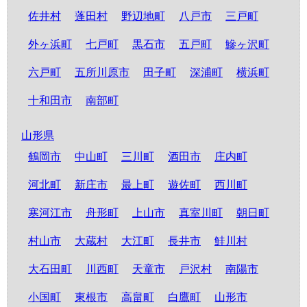
佐井村
蓬田村
野辺地町
八戸市
三戸町
外ヶ浜町
七戸町
黒石市
五戸町
鰺ヶ沢町
六戸町
五所川原市
田子町
深浦町
横浜町
十和田市
南部町
山形県
鶴岡市
中山町
三川町
酒田市
庄内町
河北町
新庄市
最上町
遊佐町
西川町
寒河江市
舟形町
上山市
真室川町
朝日町
村山市
大蔵村
大江町
長井市
鮭川村
大石田町
川西町
天童市
戸沢村
南陽市
小国町
東根市
高畠町
白鷹町
山形市