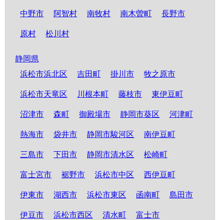
中野市
阿智村
南牧村
南木曽町
長野市
原村
松川村
静岡県
浜松市浜北区
吉田町
掛川市
牧之原市
浜松市天竜区
川根本町
藤枝市
東伊豆町
沼津市
森町
御殿場市
静岡市葵区
河津町
熱海市
袋井市
静岡市駿河区
南伊豆町
三島市
下田市
静岡市清水区
松崎町
富士宮市
裾野市
浜松市中区
西伊豆町
伊東市
湖西市
浜松市東区
函南町
島田市
伊豆市
浜松市西区
清水町
富士市