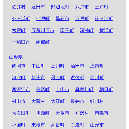
佐井村
蓬田村
野辺地町
八戸市
三戸町
外ヶ浜町
七戸町
黒石市
五戸町
鰺ヶ沢町
六戸町
五所川原市
田子町
深浦町
横浜町
十和田市
南部町
山形県
鶴岡市
中山町
三川町
酒田市
庄内町
河北町
新庄市
最上町
遊佐町
西川町
寒河江市
舟形町
上山市
真室川町
朝日町
村山市
大蔵村
大江町
長井市
鮭川村
大石田町
川西町
天童市
戸沢村
南陽市
小国町
東根市
高畠町
白鷹町
山形市