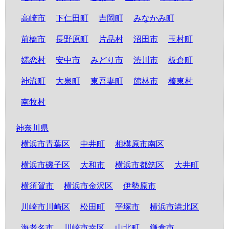
高崎市
下仁田町
吉岡町
みなかみ町
前橋市
長野原町
片品村
沼田市
玉村町
嬬恋村
安中市
みどり市
渋川市
板倉町
神流町
大泉町
東吾妻町
館林市
榛東村
南牧村
神奈川県
横浜市青葉区
中井町
相模原市南区
横浜市磯子区
大和市
横浜市都筑区
大井町
横須賀市
横浜市金沢区
伊勢原市
川崎市川崎区
松田町
平塚市
横浜市港北区
海老名市
川崎市幸区
山北町
鎌倉市