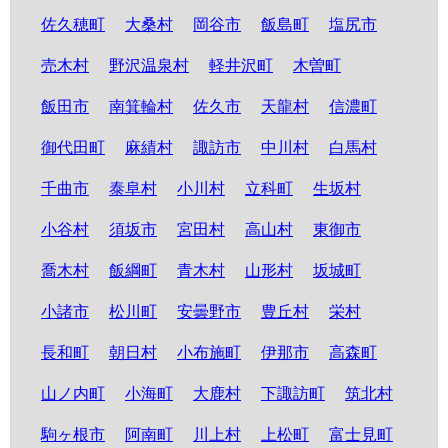
佐久穂町
大桑村
岡谷市
飯島町
塩尻市
売木村
野沢温泉村
軽井沢町
木曽町
飯田市
南箕輪村
佐久市
天龍村
信濃町
御代田町
麻績村
諏訪市
中川村
白馬村
千曲市
泰阜村
小川村
立科町
生坂村
小谷村
須坂市
宮田村
高山村
東御市
喬木村
飯綱町
青木村
山形村
坂城町
小諸市
松川町
安曇野市
豊丘村
栄村
長和町
朝日村
小布施町
伊那市
高森町
山ノ内町
小海町
大鹿村
下諏訪町
筑北村
駒ヶ根市
阿南町
川上村
上松町
富士見町