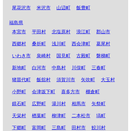
尾花沢市
米沢市
山辺町
飯豊町
福島県
本宮市
平田村
北塩原村
浪江町
郡山市
西郷村
桑折町
浅川町
西会津町
葛尾村
いわき市
泉崎村
国見町
古殿町
磐梯町
新地町
白河市
中島村
川俣町
三春町
猪苗代町
飯舘村
須賀川市
矢吹町
大玉村
小野町
会津坂下町
喜多方市
棚倉町
鏡石町
広野町
湯川村
相馬市
矢祭町
天栄村
楢葉町
柳津町
二本松市
塙町
下郷町
富岡町
三島町
田村市
鮫川村