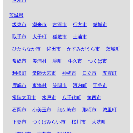
厚木市
茨城県
坂東市
潮来市
古河市
行方市
結城市
取手市
大子町
稲敷市
土浦市
ひたちなか市
鉾田市
かすみがうら市
茨城町
常総市
美浦村
境町
牛久市
つくば市
利根町
常陸大宮市
神栖市
日立市
五霞町
鹿嶋市
東海村
笠間市
河内町
守谷市
常陸太田市
水戸市
八千代町
筑西市
石岡市
小美玉市
龍ケ崎市
那珂市
城里町
下妻市
つくばみらい市
桜川市
大洗町