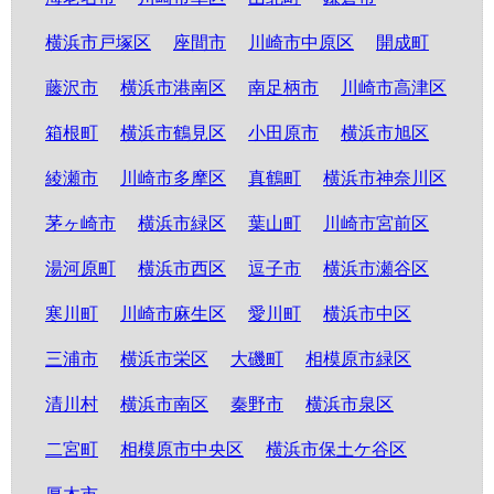
横浜市戸塚区
座間市
川崎市中原区
開成町
藤沢市
横浜市港南区
南足柄市
川崎市高津区
箱根町
横浜市鶴見区
小田原市
横浜市旭区
綾瀬市
川崎市多摩区
真鶴町
横浜市神奈川区
茅ヶ崎市
横浜市緑区
葉山町
川崎市宮前区
湯河原町
横浜市西区
逗子市
横浜市瀬谷区
寒川町
川崎市麻生区
愛川町
横浜市中区
三浦市
横浜市栄区
大磯町
相模原市緑区
清川村
横浜市南区
秦野市
横浜市泉区
二宮町
相模原市中央区
横浜市保土ケ谷区