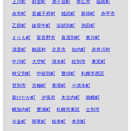
上川町
斜里町
弟子屈町
帯広市
福島町
余市町
音威子府村
雄武町
新得町
赤平市
乙部町
妹背牛町
浜頓別町
池田町
えりも町
富良野市
喜茂別町
東川町
清里町
鶴居村
北見市
知内町
赤井川村
中川町
大空町
清水町
紋別市
奥尻町
秩父別町
中頓別町
豊頃町
札幌市西区
登別市
京極町
美瑛町
小清水町
新ひだか町
夕張市
木古内町
南幌町
幌加内町
豊浦町
札幌市東区
士別市
今金町
雨竜町
枝幸町
本別町