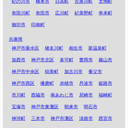
紀の川市
橋本市
日高町
古座川町
太地町
有田川町
有田市
広川町
紀美野町
串本町
御坊市
印南町
兵庫県
神戸市垂水区
猪名川町
相生市
新温泉町
加西市
神戸市北区
多可町
豊岡市
篠山市
神戸市中央区
稲美町
加古川市
養父市
神戸市西区
播磨町
赤穂市
丹波市
姫路市
市川町
西脇市
南あわじ市
尼崎市
福崎町
宝塚市
神戸市東灘区
朝来市
明石市
神河町
三木市
神戸市灘区
淡路市
西宮市