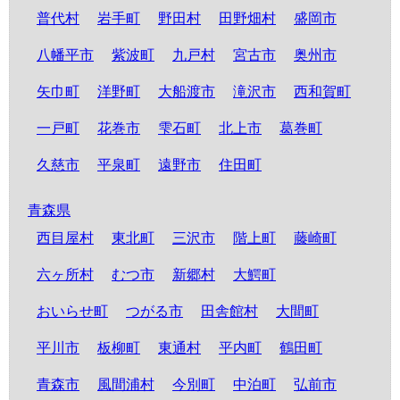
普代村
岩手町
野田村
田野畑村
盛岡市
八幡平市
紫波町
九戸村
宮古市
奥州市
矢巾町
洋野町
大船渡市
滝沢市
西和賀町
一戸町
花巻市
雫石町
北上市
葛巻町
久慈市
平泉町
遠野市
住田町
青森県
西目屋村
東北町
三沢市
階上町
藤崎町
六ヶ所村
むつ市
新郷村
大鰐町
おいらせ町
つがる市
田舎館村
大間町
平川市
板柳町
東通村
平内町
鶴田町
青森市
風間浦村
今別町
中泊町
弘前市