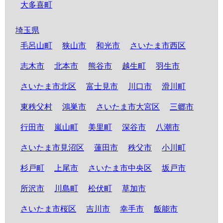
大多喜町
埼玉県
毛呂山町
狭山市
和光市
さいたま市西区
志木市
北本市
熊谷市
越生町
羽生市
さいたま市北区
富士見市
川口市
滑川町
東秩父村
鴻巣市
さいたま市大宮区
三郷市
行田市
嵐山町
美里町
深谷市
八潮市
さいたま市見沼区
蓮田市
秩父市
小川町
杉戸町
上尾市
さいたま市中央区
坂戸市
所沢市
川島町
松伏町
草加市
さいたま市桜区
吉川市
幸手市
飯能市