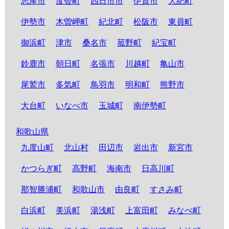
志摩市
度会町
四日市市
伊賀市
大紀町
伊勢市
木曽岬町
紀北町
松阪市
東員町
御浜町
津市
桑名市
菰野町
紀宝町
鈴鹿市
朝日町
名張市
川越町
亀山市
尾鷲市
多気町
鳥羽市
明和町
熊野市
大台町
いなべ市
玉城町
南伊勢町
和歌山県
九度山町
北山村
田辺市
岩出市
新宮市
かつらぎ町
高野町
海南市
日高川町
那智勝浦町
和歌山市
由良町
すさみ町
白浜町
美浜町
湯浅町
上富田町
みなべ町