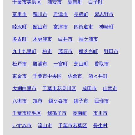
千葉市美浜区
浦安市
鋸南町
白子町
富里市
鴨川市
君津市
長柄町
習志野市
睦沢町
館山市
富津市
四街道市
神崎町
多古町
木更津市
白井市
袖ケ浦市
九十九里町
柏市
茂原市
横芝光町
野田市
松戸市
勝浦市
一宮町
芝山町
香取市
東金市
千葉市中央区
佐倉市
酒々井町
大網白里市
千葉市花見川区
成田市
山武市
八街市
旭市
鎌ケ谷市
銚子市
匝瑳市
千葉市稲毛区
我孫子市
長南町
市川市
いすみ市
流山市
千葉市若葉区
長生村