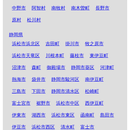
中野市
阿智村
南牧村
南木曽町
長野市
原村
松川村
静岡県
浜松市浜北区
吉田町
掛川市
牧之原市
浜松市天竜区
川根本町
藤枝市
東伊豆町
沼津市
森町
御殿場市
静岡市葵区
河津町
熱海市
袋井市
静岡市駿河区
南伊豆町
三島市
下田市
静岡市清水区
松崎町
富士宮市
裾野市
浜松市中区
西伊豆町
伊東市
湖西市
浜松市東区
函南町
島田市
伊豆市
浜松市西区
清水町
富士市