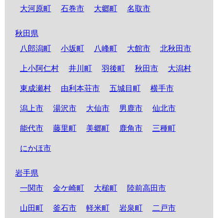
大河原町
石巻市
大郷町
名取市
秋田県
八郎潟町
小坂町
八峰町
大館市
北秋田市
上小阿仁村
井川町
羽後町
秋田市
大潟村
東成瀬村
由利本荘市
五城目町
横手市
潟上市
湯沢市
大仙市
男鹿市
仙北市
能代市
藤里町
美郷町
鹿角市
三種町
にかほ市
岩手県
一関市
金ケ崎町
大槌町
陸前高田市
山田町
釜石市
軽米町
岩泉町
二戸市