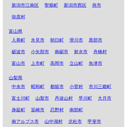
新潟市江南区
聖籠町
新潟市西区
燕市
弥彦村
富山県
入善町
氷見市
朝日町
滑川市
黒部市
砺波市
小矢部市
南砺市
射水市
舟橋村
富山市
上市町
高岡市
立山町
魚津市
山梨県
中央市
昭和町
都留市
小菅村
市川三郷町
富士川町
山梨市
丹波山村
早川町
大月市
身延町
韮崎市
忍野村
南部町
南アルプス市
山中湖村
北杜市
甲斐市