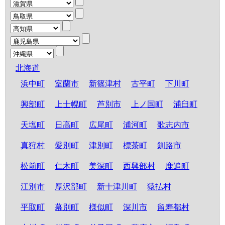
北海道
浜中町
室蘭市
新篠津村
古平町
下川町
興部町
上士幌町
芦別市
上ノ国町
浦臼町
天塩町
日高町
広尾町
浦河町
歌志内市
真狩村
愛別町
津別町
標茶町
釧路市
松前町
仁木町
美深町
西興部村
鹿追町
江別市
厚沢部町
新十津川町
猿払村
平取町
幕別町
様似町
深川市
留寿都村