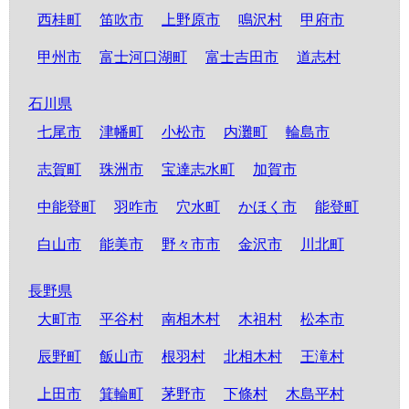
西桂町
笛吹市
上野原市
鳴沢村
甲府市
甲州市
富士河口湖町
富士吉田市
道志村
石川県
七尾市
津幡町
小松市
内灘町
輪島市
志賀町
珠洲市
宝達志水町
加賀市
中能登町
羽咋市
穴水町
かほく市
能登町
白山市
能美市
野々市市
金沢市
川北町
長野県
大町市
平谷村
南相木村
木祖村
松本市
辰野町
飯山市
根羽村
北相木村
王滝村
上田市
箕輪町
茅野市
下條村
木島平村