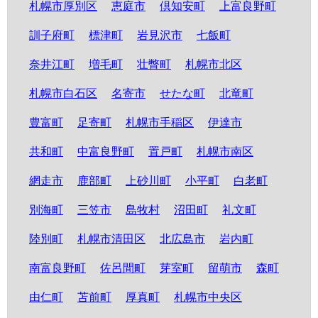
札幌市厚別区
恵庭市
倶知安町
上富良野町
訓子府町
標津町
岩見沢市
七飯町
奈井江町
増毛町
壮瞥町
札幌市北区
札幌市白石区
名寄市
せたな町
北竜町
豊富町
足寄町
札幌市手稲区
伊達市
共和町
中富良野町
置戸町
札幌市南区
網走市
鹿部町
上砂川町
小平町
白老町
別海町
三笠市
島牧村
沼田町
礼文町
陸別町
札幌市清田区
北広島市
岩内町
南富良野町
佐呂間町
芽室町
留萌市
森町
由仁町
苫前町
厚真町
札幌市中央区