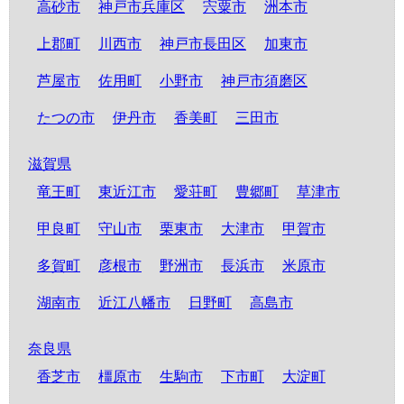
高砂市
神戸市兵庫区
宍粟市
洲本市
上郡町
川西市
神戸市長田区
加東市
芦屋市
佐用町
小野市
神戸市須磨区
たつの市
伊丹市
香美町
三田市
滋賀県
竜王町
東近江市
愛荘町
豊郷町
草津市
甲良町
守山市
栗東市
大津市
甲賀市
多賀町
彦根市
野洲市
長浜市
米原市
湖南市
近江八幡市
日野町
高島市
奈良県
香芝市
橿原市
生駒市
下市町
大淀町