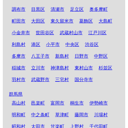
調布市
目黒区
清瀬市
足立区
奥多摩町
町田市
大田区
東久留米市
葛飾区
大島町
小金井市
世田谷区
武蔵村山市
江戸川区
利島村
港区
小平市
中央区
渋谷区
多摩市
八王子市
新島村
日野市
中野区
稲城市
立川市
神津島村
東村山市
杉並区
羽村市
武蔵野市
三宅村
国分寺市
群馬県
高山村
邑楽町
富岡市
桐生市
伊勢崎市
明和町
中之条町
草津町
藤岡市
川場村
昭和村
太田市
甘楽町
上野村
千代田町