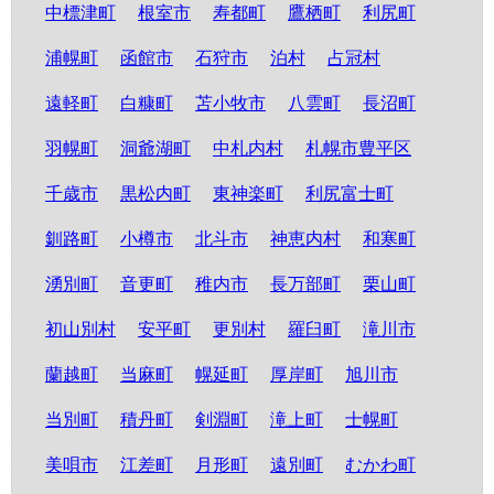
中標津町
根室市
寿都町
鷹栖町
利尻町
浦幌町
函館市
石狩市
泊村
占冠村
遠軽町
白糠町
苫小牧市
八雲町
長沼町
羽幌町
洞爺湖町
中札内村
札幌市豊平区
千歳市
黒松内町
東神楽町
利尻富士町
釧路町
小樽市
北斗市
神恵内村
和寒町
湧別町
音更町
稚内市
長万部町
栗山町
初山別村
安平町
更別村
羅臼町
滝川市
蘭越町
当麻町
幌延町
厚岸町
旭川市
当別町
積丹町
剣淵町
滝上町
士幌町
美唄市
江差町
月形町
遠別町
むかわ町