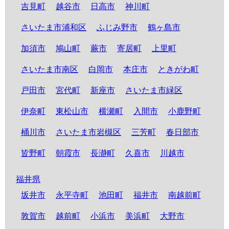
吉見町
越谷市
日高市
神川町
さいたま市浦和区
ふじみ野市
鶴ヶ島市
加須市
鳩山町
蕨市
寄居町
上里町
さいたま市南区
白岡市
本庄市
ときがわ町
戸田市
宮代町
新座市
さいたま市緑区
伊奈町
東松山市
横瀬町
入間市
小鹿野町
桶川市
さいたま市岩槻区
三芳町
春日部市
皆野町
朝霞市
長瀞町
久喜市
川越市
福井県
坂井市
永平寺町
池田町
福井市
南越前町
敦賀市
越前町
小浜市
美浜町
大野市