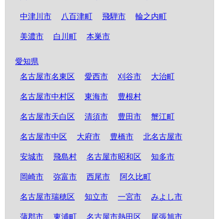
中津川市
八百津町
飛騨市
輪之内町
美濃市
白川町
本巣市
愛知県
名古屋市名東区
愛西市
刈谷市
大治町
名古屋市中村区
東海市
豊根村
名古屋市天白区
清須市
豊田市
蟹江町
名古屋市中区
大府市
豊橋市
北名古屋市
安城市
飛島村
名古屋市昭和区
知多市
岡崎市
弥富市
西尾市
阿久比町
名古屋市瑞穂区
知立市
一宮市
みよし市
蒲郡市
東浦町
名古屋市熱田区
尾張旭市