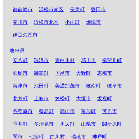
御前崎市
浜松市南区
長泉町
磐田市
菊川市
浜松市北区
小山町
焼津市
伊豆の国市
岐阜県
安八町
瑞浪市
東白川村
郡上市
揖斐川町
羽島市
御嵩町
下呂市
大野町
恵那市
海津市
池田町
美濃加茂市
岐南町
岐阜市
北方町
土岐市
笠松町
大垣市
坂祝町
各務原市
養老町
高山市
富加町
可児市
垂井町
多治見市
川辺町
山県市
関ケ原町
関市
七宗町
白川村
瑞穂市
神戸町