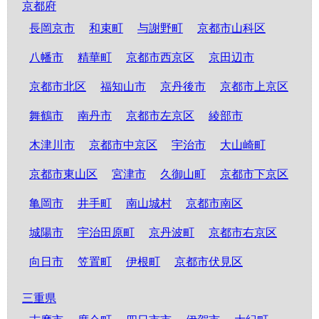
京都府
長岡京市
和束町
与謝野町
京都市山科区
八幡市
精華町
京都市西京区
京田辺市
京都市北区
福知山市
京丹後市
京都市上京区
舞鶴市
南丹市
京都市左京区
綾部市
木津川市
京都市中京区
宇治市
大山崎町
京都市東山区
宮津市
久御山町
京都市下京区
亀岡市
井手町
南山城村
京都市南区
城陽市
宇治田原町
京丹波町
京都市右京区
向日市
笠置町
伊根町
京都市伏見区
三重県