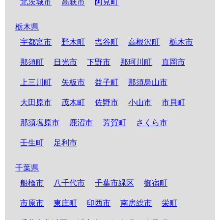
北茨城市
高萩市
阿見町
栃木県
宇都宮市
野木町
塩谷町
高根沢町
栃木市
那須町
日光市
下野市
那珂川町
真岡市
上三川町
矢板市
益子町
那須烏山市
大田原市
茂木町
佐野市
小山市
市貝町
那須塩原市
鹿沼市
芳賀町
さくら市
壬生町
足利市
千葉県
船橋市
八千代市
千葉市緑区
御宿町
市原市
東庄町
印西市
南房総市
栄町