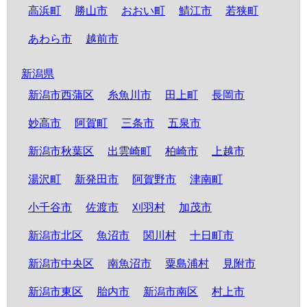
高浜町
勝山市
おおい町
鯖江市
若狭町
あわら市
越前市
新潟県
新潟市西蒲区
糸魚川市
田上町
長岡市
妙高市
阿賀町
三条市
五泉市
新潟市秋葉区
出雲崎町
柏崎市
上越市
湯沢町
新発田市
阿賀野市
津南町
小千谷市
佐渡市
刈羽村
加茂市
新潟市北区
魚沼市
関川村
十日町市
新潟市中央区
南魚沼市
粟島浦村
見附市
新潟市東区
胎内市
新潟市南区
村上市