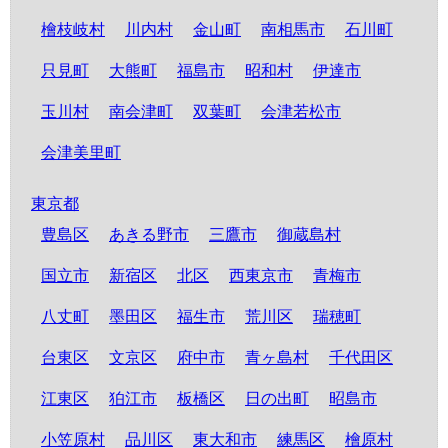
檜枝岐村
川内村
金山町
南相馬市
石川町
只見町
大熊町
福島市
昭和村
伊達市
玉川村
南会津町
双葉町
会津若松市
会津美里町
東京都
豊島区
あきる野市
三鷹市
御蔵島村
国立市
新宿区
北区
西東京市
青梅市
八丈町
墨田区
福生市
荒川区
瑞穂町
台東区
文京区
府中市
青ヶ島村
千代田区
江東区
狛江市
板橋区
日の出町
昭島市
小笠原村
品川区
東大和市
練馬区
檜原村