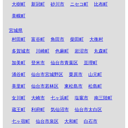
大樹町
新冠町
砂川市
ニセコ町
比布町
美幌町
宮城県
村田町
富谷町
角田市
柴田町
大衡村
多賀城市
川崎町
色麻町
岩沼市
丸森町
加美町
登米市
仙台市青葉区
亘理町
涌谷町
仙台市宮城野区
栗原市
山元町
美里町
仙台市若林区
東松島市
松島町
女川町
大崎市
七ヶ浜町
塩竈市
南三陸町
蔵王町
利府町
気仙沼市
仙台市太白区
七ヶ宿町
仙台市泉区
大和町
白石市