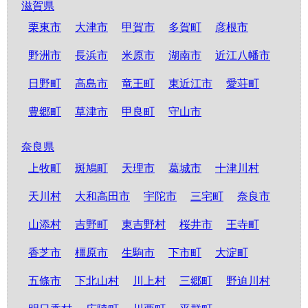
滋賀県
栗東市
大津市
甲賀市
多賀町
彦根市
野洲市
長浜市
米原市
湖南市
近江八幡市
日野町
高島市
竜王町
東近江市
愛荘町
豊郷町
草津市
甲良町
守山市
奈良県
上牧町
斑鳩町
天理市
葛城市
十津川村
天川村
大和高田市
宇陀市
三宅町
奈良市
山添村
吉野町
東吉野村
桜井市
王寺町
香芝市
橿原市
生駒市
下市町
大淀町
五條市
下北山村
川上村
三郷町
野迫川村