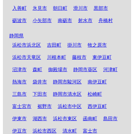
入善町
氷見市
朝日町
滑川市
黒部市
砺波市
小矢部市
南砺市
射水市
舟橋村
静岡県
浜松市浜北区
吉田町
掛川市
牧之原市
浜松市天竜区
川根本町
藤枝市
東伊豆町
沼津市
森町
御殿場市
静岡市葵区
河津町
熱海市
袋井市
静岡市駿河区
南伊豆町
三島市
下田市
静岡市清水区
松崎町
富士宮市
裾野市
浜松市中区
西伊豆町
伊東市
湖西市
浜松市東区
函南町
島田市
伊豆市
浜松市西区
清水町
富士市