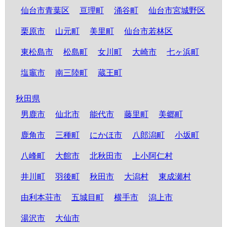
仙台市青葉区
亘理町
涌谷町
仙台市宮城野区
栗原市
山元町
美里町
仙台市若林区
東松島市
松島町
女川町
大崎市
七ヶ浜町
塩竈市
南三陸町
蔵王町
秋田県
男鹿市
仙北市
能代市
藤里町
美郷町
鹿角市
三種町
にかほ市
八郎潟町
小坂町
八峰町
大館市
北秋田市
上小阿仁村
井川町
羽後町
秋田市
大潟村
東成瀬村
由利本荘市
五城目町
横手市
潟上市
湯沢市
大仙市