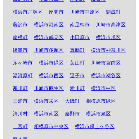
横浜市戸塚区
座間市
川崎市中原区
開成町
藤沢市
横浜市港南区
南足柄市
川崎市高津区
箱根町
横浜市鶴見区
小田原市
横浜市旭区
綾瀬市
川崎市多摩区
真鶴町
横浜市神奈川区
茅ヶ崎市
横浜市緑区
葉山町
川崎市宮前区
湯河原町
横浜市西区
逗子市
横浜市瀬谷区
寒川町
川崎市麻生区
愛川町
横浜市中区
三浦市
横浜市栄区
大磯町
相模原市緑区
清川村
横浜市南区
秦野市
横浜市泉区
二宮町
相模原市中央区
横浜市保土ケ谷区