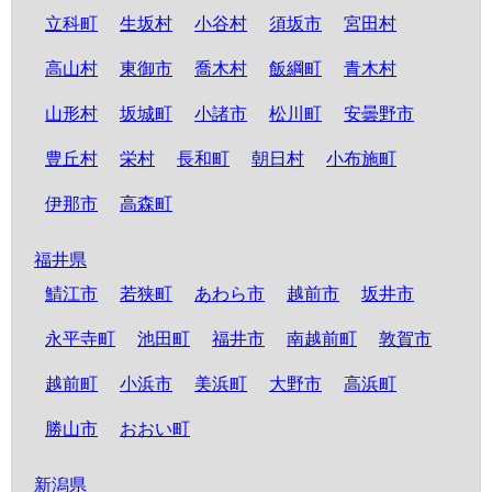
立科町
生坂村
小谷村
須坂市
宮田村
高山村
東御市
喬木村
飯綱町
青木村
山形村
坂城町
小諸市
松川町
安曇野市
豊丘村
栄村
長和町
朝日村
小布施町
伊那市
高森町
福井県
鯖江市
若狭町
あわら市
越前市
坂井市
永平寺町
池田町
福井市
南越前町
敦賀市
越前町
小浜市
美浜町
大野市
高浜町
勝山市
おおい町
新潟県