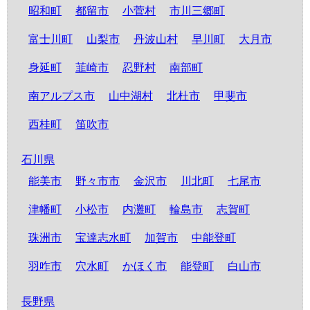
昭和町
都留市
小菅村
市川三郷町
富士川町
山梨市
丹波山村
早川町
大月市
身延町
韮崎市
忍野村
南部町
南アルプス市
山中湖村
北杜市
甲斐市
西桂町
笛吹市
石川県
能美市
野々市市
金沢市
川北町
七尾市
津幡町
小松市
内灘町
輪島市
志賀町
珠洲市
宝達志水町
加賀市
中能登町
羽咋市
穴水町
かほく市
能登町
白山市
長野県