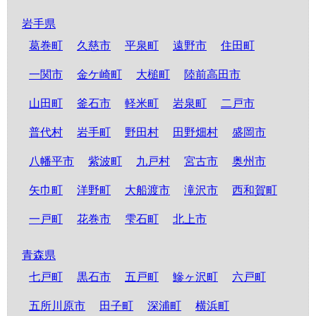
岩手県
葛巻町
久慈市
平泉町
遠野市
住田町
一関市
金ケ崎町
大槌町
陸前高田市
山田町
釜石市
軽米町
岩泉町
二戸市
普代村
岩手町
野田村
田野畑村
盛岡市
八幡平市
紫波町
九戸村
宮古市
奥州市
矢巾町
洋野町
大船渡市
滝沢市
西和賀町
一戸町
花巻市
雫石町
北上市
青森県
七戸町
黒石市
五戸町
鰺ヶ沢町
六戸町
五所川原市
田子町
深浦町
横浜町