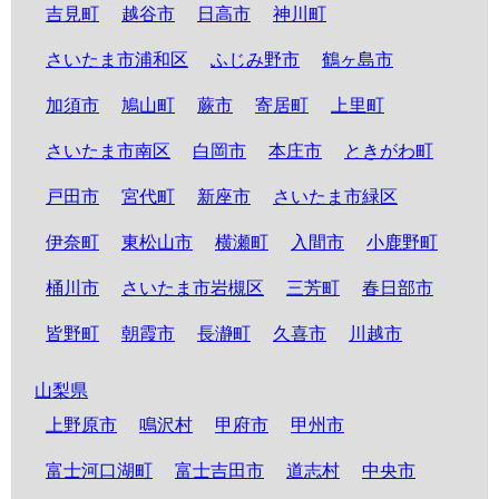
吉見町
越谷市
日高市
神川町
さいたま市浦和区
ふじみ野市
鶴ヶ島市
加須市
鳩山町
蕨市
寄居町
上里町
さいたま市南区
白岡市
本庄市
ときがわ町
戸田市
宮代町
新座市
さいたま市緑区
伊奈町
東松山市
横瀬町
入間市
小鹿野町
桶川市
さいたま市岩槻区
三芳町
春日部市
皆野町
朝霞市
長瀞町
久喜市
川越市
山梨県
上野原市
鳴沢村
甲府市
甲州市
富士河口湖町
富士吉田市
道志村
中央市