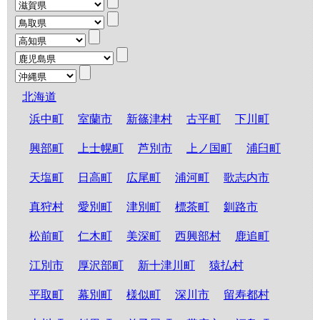
北海道
浜中町
室蘭市
新篠津村
古平町
下川町
興部町
上士幌町
芦別市
上ノ国町
浦臼町
天塩町
日高町
広尾町
浦河町
歌志内市
真狩村
愛別町
津別町
標茶町
釧路市
松前町
仁木町
美深町
西興部村
鹿追町
江別市
厚沢部町
新十津川町
猿払村
平取町
幕別町
様似町
深川市
留寿都村