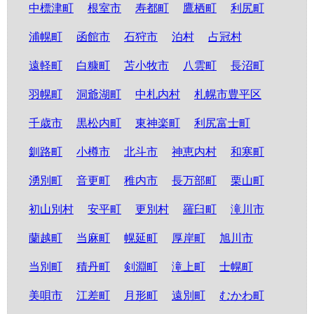
中標津町
根室市
寿都町
鷹栖町
利尻町
浦幌町
函館市
石狩市
泊村
占冠村
遠軽町
白糠町
苫小牧市
八雲町
長沼町
羽幌町
洞爺湖町
中札内村
札幌市豊平区
千歳市
黒松内町
東神楽町
利尻富士町
釧路町
小樽市
北斗市
神恵内村
和寒町
湧別町
音更町
稚内市
長万部町
栗山町
初山別村
安平町
更別村
羅臼町
滝川市
蘭越町
当麻町
幌延町
厚岸町
旭川市
当別町
積丹町
剣淵町
滝上町
士幌町
美唄市
江差町
月形町
遠別町
むかわ町