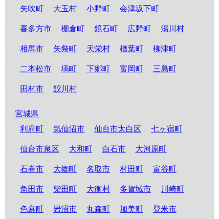
矢吹町
大玉村
小野町
会津坂下町
喜多方市
棚倉町
鏡石町
広野町
湯川村
相馬市
矢祭町
天栄村
楢葉町
柳津町
二本松市
塙町
下郷町
富岡町
三島町
田村市
鮫川村
宮城県
利府町
気仙沼市
仙台市太白区
七ヶ宿町
仙台市泉区
大和町
白石市
大河原町
石巻市
大郷町
名取市
村田町
富谷町
角田市
柴田町
大衡村
多賀城市
川崎町
色麻町
岩沼市
丸森町
加美町
登米市