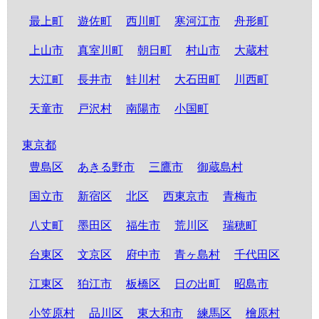
最上町
遊佐町
西川町
寒河江市
舟形町
上山市
真室川町
朝日町
村山市
大蔵村
大江町
長井市
鮭川村
大石田町
川西町
天童市
戸沢村
南陽市
小国町
東京都
豊島区
あきる野市
三鷹市
御蔵島村
国立市
新宿区
北区
西東京市
青梅市
八丈町
墨田区
福生市
荒川区
瑞穂町
台東区
文京区
府中市
青ヶ島村
千代田区
江東区
狛江市
板橋区
日の出町
昭島市
小笠原村
品川区
東大和市
練馬区
檜原村