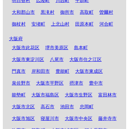
明日香村
広陵町
川西町
平群町
大和郡山市
黒滝村
御所市
高取町
曽爾村
御杖村
安堵町
上北山村
田原本町
河合町
大阪府
大阪市此花区
堺市美原区
島本町
大阪市東淀川区
八尾市
大阪市住之江区
門真市
岸和田市
豊能町
大阪市東成区
泉佐野市
大阪市平野区
摂津市
豊中市
能勢町
大阪市福島区
大阪市生野区
富田林市
大阪市北区
高石市
池田市
忠岡町
大阪市旭区
寝屋川市
大阪市中央区
藤井寺市