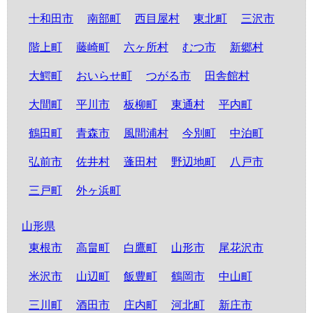
十和田市
南部町
西目屋村
東北町
三沢市
階上町
藤崎町
六ヶ所村
むつ市
新郷村
大鰐町
おいらせ町
つがる市
田舎館村
大間町
平川市
板柳町
東通村
平内町
鶴田町
青森市
風間浦村
今別町
中泊町
弘前市
佐井村
蓬田村
野辺地町
八戸市
三戸町
外ヶ浜町
山形県
東根市
高畠町
白鷹町
山形市
尾花沢市
米沢市
山辺町
飯豊町
鶴岡市
中山町
三川町
酒田市
庄内町
河北町
新庄市