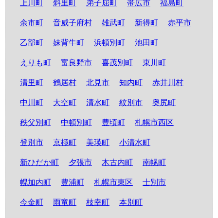
上川町
斜里町
弟子屈町
帯広市
福島町
余市町
音威子府村
雄武町
新得町
赤平市
乙部町
妹背牛町
浜頓別町
池田町
えりも町
富良野市
喜茂別町
東川町
清里町
鶴居村
北見市
知内町
赤井川村
中川町
大空町
清水町
紋別市
奥尻町
秩父別町
中頓別町
豊頃町
札幌市西区
登別市
京極町
美瑛町
小清水町
新ひだか町
夕張市
木古内町
南幌町
幌加内町
豊浦町
札幌市東区
士別市
今金町
雨竜町
枝幸町
本別町