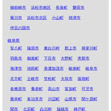
御前崎市
浜松市南区
長泉町
磐田市
菊川市
浜松市北区
小山町
焼津市
伊豆の国市
岐阜県
安八町
瑞浪市
東白川村
郡上市
揖斐川町
羽島市
御嵩町
下呂市
大野町
恵那市
海津市
池田町
美濃加茂市
岐南町
岐阜市
北方町
土岐市
笠松町
大垣市
坂祝町
各務原市
養老町
高山市
富加町
可児市
垂井町
多治見市
川辺町
山県市
関ケ原町
関市
七宗町
白川村
瑞穂市
神戸町