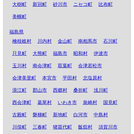
大樹町
新冠町
砂川市
ニセコ町
比布町
美幌町
福島県
檜枝岐村
川内村
金山町
南相馬市
石川町
只見町
大熊町
福島市
昭和村
伊達市
玉川村
南会津町
双葉町
会津若松市
会津美里町
本宮市
平田村
北塩原村
浪江町
郡山市
西郷村
桑折町
浅川町
西会津町
葛尾村
いわき市
泉崎村
国見町
古殿町
磐梯町
新地町
白河市
中島村
川俣町
三春町
猪苗代町
飯舘村
須賀川市