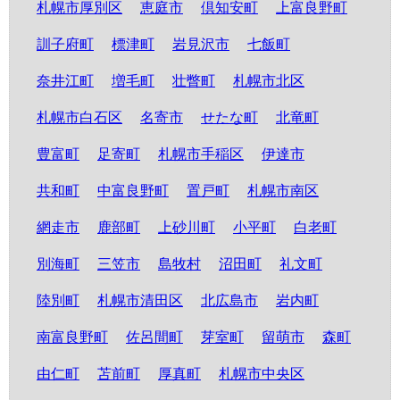
札幌市厚別区
恵庭市
倶知安町
上富良野町
訓子府町
標津町
岩見沢市
七飯町
奈井江町
増毛町
壮瞥町
札幌市北区
札幌市白石区
名寄市
せたな町
北竜町
豊富町
足寄町
札幌市手稲区
伊達市
共和町
中富良野町
置戸町
札幌市南区
網走市
鹿部町
上砂川町
小平町
白老町
別海町
三笠市
島牧村
沼田町
礼文町
陸別町
札幌市清田区
北広島市
岩内町
南富良野町
佐呂間町
芽室町
留萌市
森町
由仁町
苫前町
厚真町
札幌市中央区