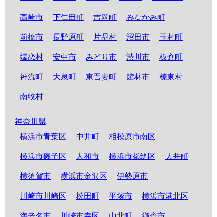
高崎市
下仁田町
吉岡町
みなかみ町
前橋市
長野原町
片品村
沼田市
玉村町
嬬恋村
安中市
みどり市
渋川市
板倉町
神流町
大泉町
東吾妻町
館林市
榛東村
南牧村
神奈川県
横浜市青葉区
中井町
相模原市南区
横浜市磯子区
大和市
横浜市都筑区
大井町
横須賀市
横浜市金沢区
伊勢原市
川崎市川崎区
松田町
平塚市
横浜市港北区
海老名市
川崎市幸区
山北町
鎌倉市