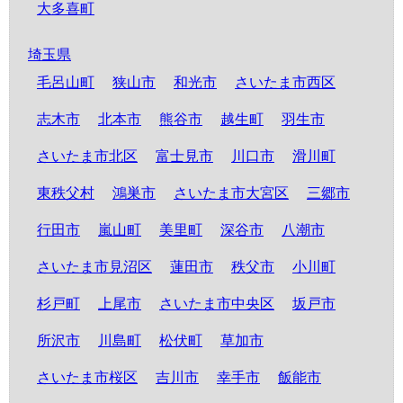
大多喜町
埼玉県
毛呂山町
狭山市
和光市
さいたま市西区
志木市
北本市
熊谷市
越生町
羽生市
さいたま市北区
富士見市
川口市
滑川町
東秩父村
鴻巣市
さいたま市大宮区
三郷市
行田市
嵐山町
美里町
深谷市
八潮市
さいたま市見沼区
蓮田市
秩父市
小川町
杉戸町
上尾市
さいたま市中央区
坂戸市
所沢市
川島町
松伏町
草加市
さいたま市桜区
吉川市
幸手市
飯能市