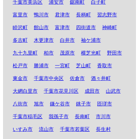
千葉市美浜区
浦安市
鋸南町
白子町
富里市
鴨川市
君津市
長柄町
習志野市
睦沢町
館山市
富津市
四街道市
神崎町
多古町
木更津市
白井市
袖ケ浦市
九十九里町
柏市
茂原市
横芝光町
野田市
松戸市
勝浦市
一宮町
芝山町
香取市
東金市
千葉市中央区
佐倉市
酒々井町
大網白里市
千葉市花見川区
成田市
山武市
八街市
旭市
鎌ケ谷市
銚子市
匝瑳市
千葉市稲毛区
我孫子市
長南町
市川市
いすみ市
流山市
千葉市若葉区
長生村