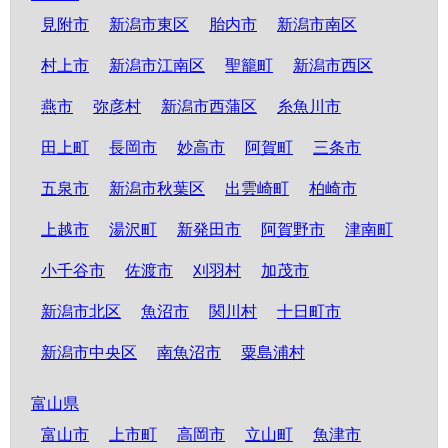
見附市
新潟市東区
胎内市
新潟市南区
村上市
新潟市江南区
聖籠町
新潟市西区
燕市
弥彦村
新潟市西蒲区
糸魚川市
田上町
長岡市
妙高市
阿賀町
三条市
五泉市
新潟市秋葉区
出雲崎町
柏崎市
上越市
湯沢町
新発田市
阿賀野市
津南町
小千谷市
佐渡市
刈羽村
加茂市
新潟市北区
魚沼市
関川村
十日町市
新潟市中央区
南魚沼市
粟島浦村
富山県
富山市
上市町
高岡市
立山町
魚津市