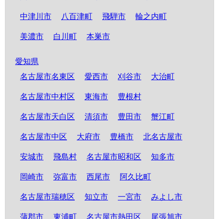
中津川市
八百津町
飛騨市
輪之内町
美濃市
白川町
本巣市
愛知県
名古屋市名東区
愛西市
刈谷市
大治町
名古屋市中村区
東海市
豊根村
名古屋市天白区
清須市
豊田市
蟹江町
名古屋市中区
大府市
豊橋市
北名古屋市
安城市
飛島村
名古屋市昭和区
知多市
岡崎市
弥富市
西尾市
阿久比町
名古屋市瑞穂区
知立市
一宮市
みよし市
蒲郡市
東浦町
名古屋市熱田区
尾張旭市