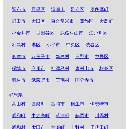
調布市
目黒区
清瀬市
足立区
奥多摩町
町田市
大田区
東久留米市
葛飾区
大島町
小金井市
世田谷区
武蔵村山市
江戸川区
利島村
港区
小平市
中央区
渋谷区
多摩市
八王子市
新島村
日野市
中野区
稲城市
立川市
神津島村
東村山市
杉並区
羽村市
武蔵野市
三宅村
国分寺市
群馬県
高山村
邑楽町
富岡市
桐生市
伊勢崎市
明和町
中之条町
草津町
藤岡市
川場村
昭和村
太田市
甘楽町
上野村
千代田町