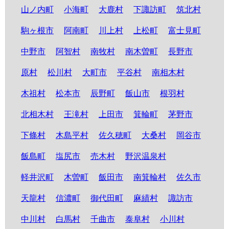
山ノ内町
小海町
大鹿村
下諏訪町
筑北村
駒ヶ根市
阿南町
川上村
上松町
富士見町
中野市
阿智村
南牧村
南木曽町
長野市
原村
松川村
大町市
平谷村
南相木村
木祖村
松本市
辰野町
飯山市
根羽村
北相木村
王滝村
上田市
箕輪町
茅野市
下條村
木島平村
佐久穂町
大桑村
岡谷市
飯島町
塩尻市
売木村
野沢温泉村
軽井沢町
木曽町
飯田市
南箕輪村
佐久市
天龍村
信濃町
御代田町
麻績村
諏訪市
中川村
白馬村
千曲市
泰阜村
小川村