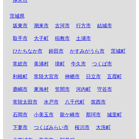
厚木市
茨城県
坂東市
潮来市
古河市
行方市
結城市
取手市
大子町
稲敷市
土浦市
ひたちなか市
鉾田市
かすみがうら市
茨城町
常総市
美浦村
境町
牛久市
つくば市
利根町
常陸大宮市
神栖市
日立市
五霞町
鹿嶋市
東海村
笠間市
河内町
守谷市
常陸太田市
水戸市
八千代町
筑西市
石岡市
小美玉市
龍ケ崎市
那珂市
城里町
下妻市
つくばみらい市
桜川市
大洗町