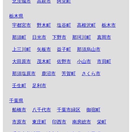
北茨城市
高萩市
阿見町
栃木県
宇都宮市
野木町
塩谷町
高根沢町
栃木市
那須町
日光市
下野市
那珂川町
真岡市
上三川町
矢板市
益子町
那須烏山市
大田原市
茂木町
佐野市
小山市
市貝町
那須塩原市
鹿沼市
芳賀町
さくら市
壬生町
足利市
千葉県
船橋市
八千代市
千葉市緑区
御宿町
市原市
東庄町
印西市
南房総市
栄町