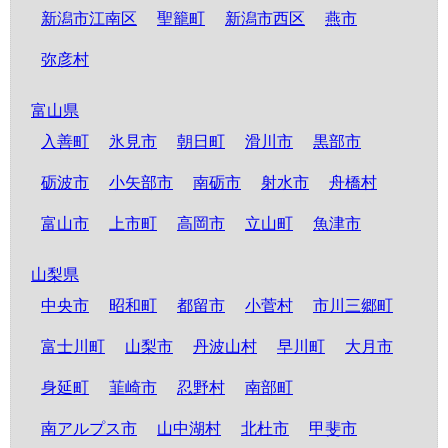
新潟市江南区
聖籠町
新潟市西区
燕市
弥彦村
富山県
入善町
氷見市
朝日町
滑川市
黒部市
砺波市
小矢部市
南砺市
射水市
舟橋村
富山市
上市町
高岡市
立山町
魚津市
山梨県
中央市
昭和町
都留市
小菅村
市川三郷町
富士川町
山梨市
丹波山村
早川町
大月市
身延町
韮崎市
忍野村
南部町
南アルプス市
山中湖村
北杜市
甲斐市