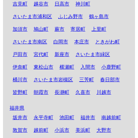
吉見町
越谷市
日高市
神川町
さいたま市浦和区
ふじみ野市
鶴ヶ島市
加須市
鳩山町
蕨市
寄居町
上里町
さいたま市南区
白岡市
本庄市
ときがわ町
戸田市
宮代町
新座市
さいたま市緑区
伊奈町
東松山市
横瀬町
入間市
小鹿野町
桶川市
さいたま市岩槻区
三芳町
春日部市
皆野町
朝霞市
長瀞町
久喜市
川越市
福井県
坂井市
永平寺町
池田町
福井市
南越前町
敦賀市
越前町
小浜市
美浜町
大野市