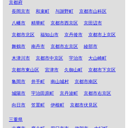
京都府
長岡京市
和束町
与謝野町
京都市山科区
八幡市
精華町
京都市西京区
京田辺市
京都市北区
福知山市
京丹後市
京都市上京区
舞鶴市
南丹市
京都市左京区
綾部市
木津川市
京都市中京区
宇治市
大山崎町
京都市東山区
宮津市
久御山町
京都市下京区
亀岡市
井手町
南山城村
京都市南区
城陽市
宇治田原町
京丹波町
京都市右京区
向日市
笠置町
伊根町
京都市伏見区
三重県