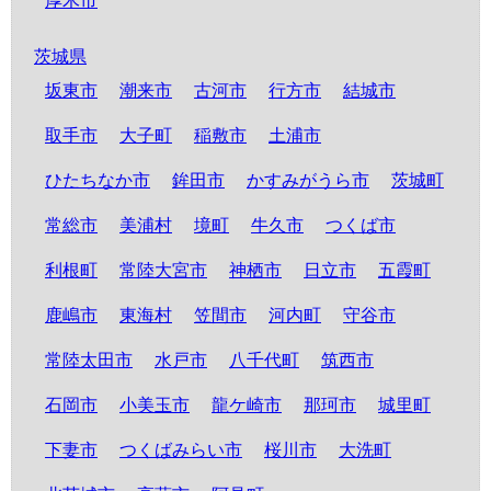
厚木市
茨城県
坂東市
潮来市
古河市
行方市
結城市
取手市
大子町
稲敷市
土浦市
ひたちなか市
鉾田市
かすみがうら市
茨城町
常総市
美浦村
境町
牛久市
つくば市
利根町
常陸大宮市
神栖市
日立市
五霞町
鹿嶋市
東海村
笠間市
河内町
守谷市
常陸太田市
水戸市
八千代町
筑西市
石岡市
小美玉市
龍ケ崎市
那珂市
城里町
下妻市
つくばみらい市
桜川市
大洗町