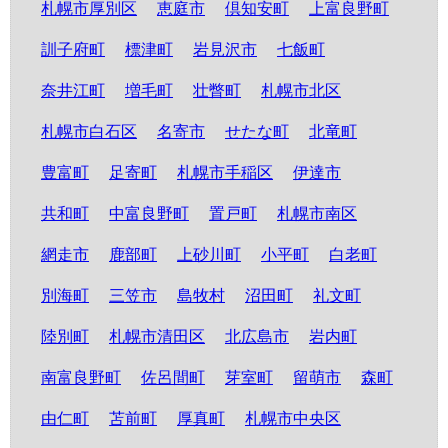
札幌市厚別区
恵庭市
倶知安町
上富良野町
訓子府町
標津町
岩見沢市
七飯町
奈井江町
増毛町
壮瞥町
札幌市北区
札幌市白石区
名寄市
せたな町
北竜町
豊富町
足寄町
札幌市手稲区
伊達市
共和町
中富良野町
置戸町
札幌市南区
網走市
鹿部町
上砂川町
小平町
白老町
別海町
三笠市
島牧村
沼田町
礼文町
陸別町
札幌市清田区
北広島市
岩内町
南富良野町
佐呂間町
芽室町
留萌市
森町
由仁町
苫前町
厚真町
札幌市中央区