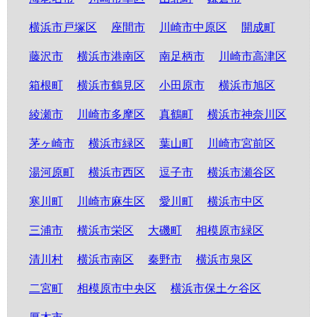
横浜市戸塚区
座間市
川崎市中原区
開成町
藤沢市
横浜市港南区
南足柄市
川崎市高津区
箱根町
横浜市鶴見区
小田原市
横浜市旭区
綾瀬市
川崎市多摩区
真鶴町
横浜市神奈川区
茅ヶ崎市
横浜市緑区
葉山町
川崎市宮前区
湯河原町
横浜市西区
逗子市
横浜市瀬谷区
寒川町
川崎市麻生区
愛川町
横浜市中区
三浦市
横浜市栄区
大磯町
相模原市緑区
清川村
横浜市南区
秦野市
横浜市泉区
二宮町
相模原市中央区
横浜市保土ケ谷区