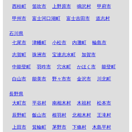
西桂町
笛吹市
上野原市
鳴沢村
甲府市
甲州市
富士河口湖町
富士吉田市
道志村
石川県
七尾市
津幡町
小松市
内灘町
輪島市
志賀町
珠洲市
宝達志水町
加賀市
中能登町
羽咋市
穴水町
かほく市
能登町
白山市
能美市
野々市市
金沢市
川北町
長野県
大町市
平谷村
南相木村
木祖村
松本市
辰野町
飯山市
根羽村
北相木村
王滝村
上田市
箕輪町
茅野市
下條村
木島平村