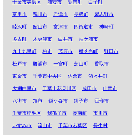
千葉市美浜区
浦安市
鋸南町
白子町
富里市
鴨川市
君津市
長柄町
習志野市
睦沢町
館山市
富津市
四街道市
神崎町
多古町
木更津市
白井市
袖ケ浦市
九十九里町
柏市
茂原市
横芝光町
野田市
松戸市
勝浦市
一宮町
芝山町
香取市
東金市
千葉市中央区
佐倉市
酒々井町
大網白里市
千葉市花見川区
成田市
山武市
八街市
旭市
鎌ケ谷市
銚子市
匝瑳市
千葉市稲毛区
我孫子市
長南町
市川市
いすみ市
流山市
千葉市若葉区
長生村