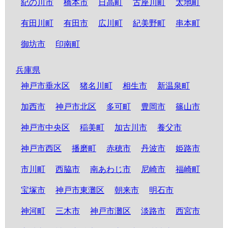
紀の川市
橋本市
日高町
古座川町
太地町
有田川町
有田市
広川町
紀美野町
串本町
御坊市
印南町
兵庫県
神戸市垂水区
猪名川町
相生市
新温泉町
加西市
神戸市北区
多可町
豊岡市
篠山市
神戸市中央区
稲美町
加古川市
養父市
神戸市西区
播磨町
赤穂市
丹波市
姫路市
市川町
西脇市
南あわじ市
尼崎市
福崎町
宝塚市
神戸市東灘区
朝来市
明石市
神河町
三木市
神戸市灘区
淡路市
西宮市