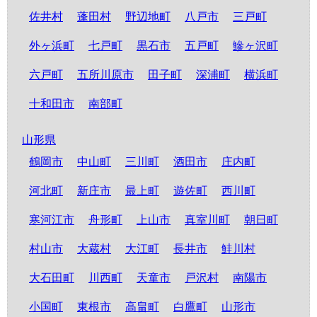
佐井村
蓬田村
野辺地町
八戸市
三戸町
外ヶ浜町
七戸町
黒石市
五戸町
鰺ヶ沢町
六戸町
五所川原市
田子町
深浦町
横浜町
十和田市
南部町
山形県
鶴岡市
中山町
三川町
酒田市
庄内町
河北町
新庄市
最上町
遊佐町
西川町
寒河江市
舟形町
上山市
真室川町
朝日町
村山市
大蔵村
大江町
長井市
鮭川村
大石田町
川西町
天童市
戸沢村
南陽市
小国町
東根市
高畠町
白鷹町
山形市