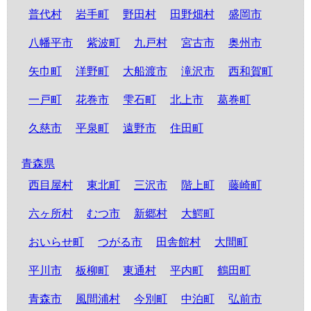
普代村
岩手町
野田村
田野畑村
盛岡市
八幡平市
紫波町
九戸村
宮古市
奥州市
矢巾町
洋野町
大船渡市
滝沢市
西和賀町
一戸町
花巻市
雫石町
北上市
葛巻町
久慈市
平泉町
遠野市
住田町
青森県
西目屋村
東北町
三沢市
階上町
藤崎町
六ヶ所村
むつ市
新郷村
大鰐町
おいらせ町
つがる市
田舎館村
大間町
平川市
板柳町
東通村
平内町
鶴田町
青森市
風間浦村
今別町
中泊町
弘前市