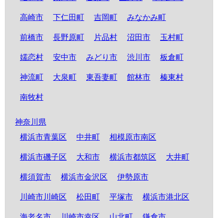
高崎市
下仁田町
吉岡町
みなかみ町
前橋市
長野原町
片品村
沼田市
玉村町
嬬恋村
安中市
みどり市
渋川市
板倉町
神流町
大泉町
東吾妻町
館林市
榛東村
南牧村
神奈川県
横浜市青葉区
中井町
相模原市南区
横浜市磯子区
大和市
横浜市都筑区
大井町
横須賀市
横浜市金沢区
伊勢原市
川崎市川崎区
松田町
平塚市
横浜市港北区
海老名市
川崎市幸区
山北町
鎌倉市