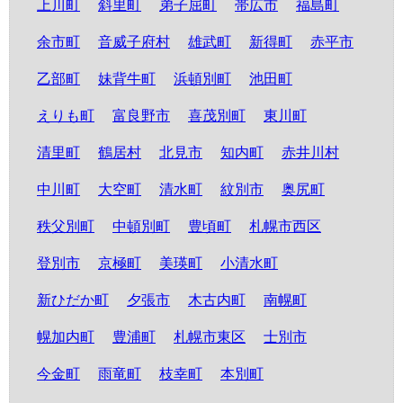
上川町
斜里町
弟子屈町
帯広市
福島町
余市町
音威子府村
雄武町
新得町
赤平市
乙部町
妹背牛町
浜頓別町
池田町
えりも町
富良野市
喜茂別町
東川町
清里町
鶴居村
北見市
知内町
赤井川村
中川町
大空町
清水町
紋別市
奥尻町
秩父別町
中頓別町
豊頃町
札幌市西区
登別市
京極町
美瑛町
小清水町
新ひだか町
夕張市
木古内町
南幌町
幌加内町
豊浦町
札幌市東区
士別市
今金町
雨竜町
枝幸町
本別町