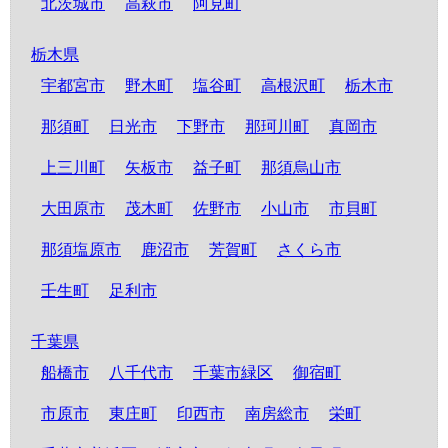
北茨城市
高萩市
阿見町
栃木県
宇都宮市
野木町
塩谷町
高根沢町
栃木市
那須町
日光市
下野市
那珂川町
真岡市
上三川町
矢板市
益子町
那須烏山市
大田原市
茂木町
佐野市
小山市
市貝町
那須塩原市
鹿沼市
芳賀町
さくら市
壬生町
足利市
千葉県
船橋市
八千代市
千葉市緑区
御宿町
市原市
東庄町
印西市
南房総市
栄町