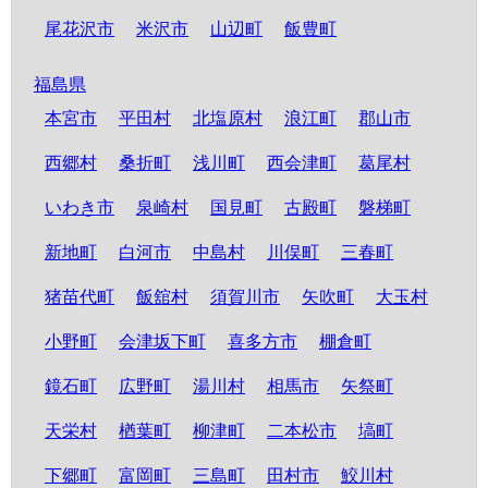
尾花沢市
米沢市
山辺町
飯豊町
福島県
本宮市
平田村
北塩原村
浪江町
郡山市
西郷村
桑折町
浅川町
西会津町
葛尾村
いわき市
泉崎村
国見町
古殿町
磐梯町
新地町
白河市
中島村
川俣町
三春町
猪苗代町
飯舘村
須賀川市
矢吹町
大玉村
小野町
会津坂下町
喜多方市
棚倉町
鏡石町
広野町
湯川村
相馬市
矢祭町
天栄村
楢葉町
柳津町
二本松市
塙町
下郷町
富岡町
三島町
田村市
鮫川村