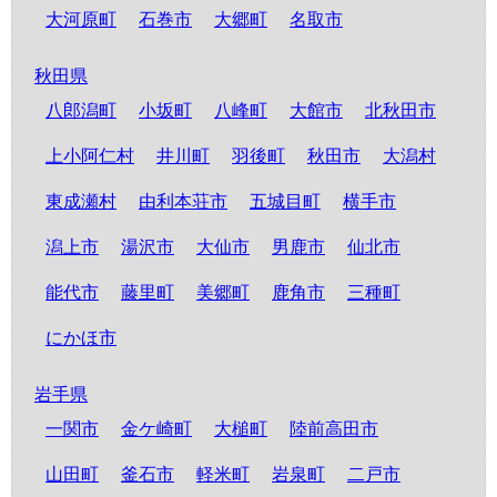
大河原町
石巻市
大郷町
名取市
秋田県
八郎潟町
小坂町
八峰町
大館市
北秋田市
上小阿仁村
井川町
羽後町
秋田市
大潟村
東成瀬村
由利本荘市
五城目町
横手市
潟上市
湯沢市
大仙市
男鹿市
仙北市
能代市
藤里町
美郷町
鹿角市
三種町
にかほ市
岩手県
一関市
金ケ崎町
大槌町
陸前高田市
山田町
釜石市
軽米町
岩泉町
二戸市