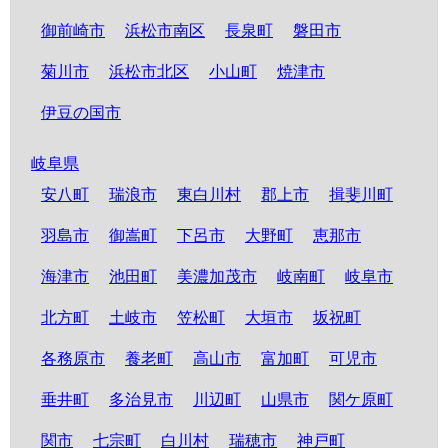
御前崎市
浜松市南区
長泉町
磐田市
菊川市
浜松市北区
小山町
焼津市
伊豆の国市
岐阜県
安八町
瑞浪市
東白川村
郡上市
揖斐川町
羽島市
御嵩町
下呂市
大野町
恵那市
海津市
池田町
美濃加茂市
岐南町
岐阜市
北方町
土岐市
笠松町
大垣市
坂祝町
各務原市
養老町
高山市
富加町
可児市
垂井町
多治見市
川辺町
山県市
関ケ原町
関市
七宗町
白川村
瑞穂市
神戸町