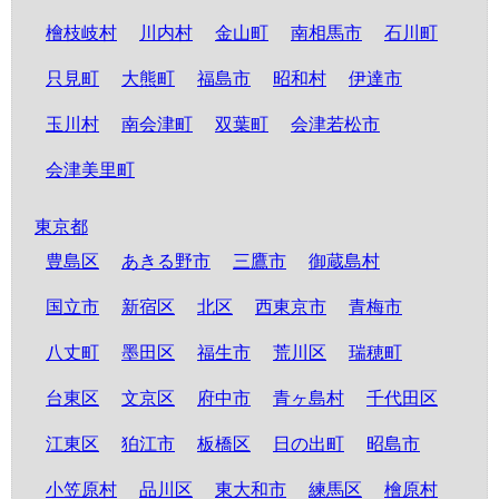
檜枝岐村
川内村
金山町
南相馬市
石川町
只見町
大熊町
福島市
昭和村
伊達市
玉川村
南会津町
双葉町
会津若松市
会津美里町
東京都
豊島区
あきる野市
三鷹市
御蔵島村
国立市
新宿区
北区
西東京市
青梅市
八丈町
墨田区
福生市
荒川区
瑞穂町
台東区
文京区
府中市
青ヶ島村
千代田区
江東区
狛江市
板橋区
日の出町
昭島市
小笠原村
品川区
東大和市
練馬区
檜原村