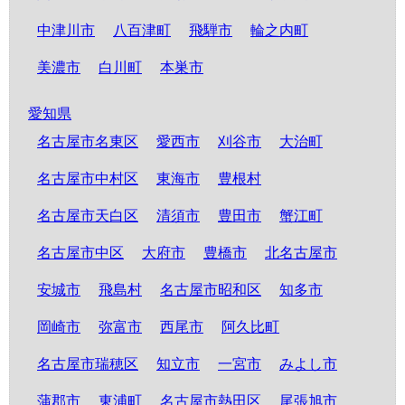
中津川市
八百津町
飛騨市
輪之内町
美濃市
白川町
本巣市
愛知県
名古屋市名東区
愛西市
刈谷市
大治町
名古屋市中村区
東海市
豊根村
名古屋市天白区
清須市
豊田市
蟹江町
名古屋市中区
大府市
豊橋市
北名古屋市
安城市
飛島村
名古屋市昭和区
知多市
岡崎市
弥富市
西尾市
阿久比町
名古屋市瑞穂区
知立市
一宮市
みよし市
蒲郡市
東浦町
名古屋市熱田区
尾張旭市