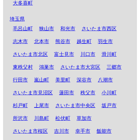
大多喜町
埼玉県
毛呂山町
狭山市
和光市
さいたま市西区
志木市
北本市
熊谷市
越生町
羽生市
さいたま市北区
富士見市
川口市
滑川町
東秩父村
鴻巣市
さいたま市大宮区
三郷市
行田市
嵐山町
美里町
深谷市
八潮市
さいたま市見沼区
蓮田市
秩父市
小川町
杉戸町
上尾市
さいたま市中央区
坂戸市
所沢市
川島町
松伏町
草加市
さいたま市桜区
吉川市
幸手市
飯能市