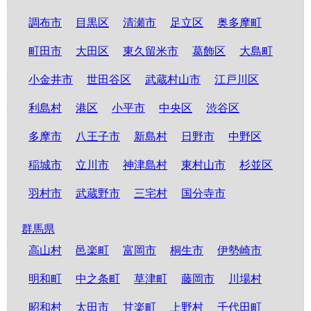
調布市
目黒区
清瀬市
足立区
奥多摩町
町田市
大田区
東久留米市
葛飾区
大島町
小金井市
世田谷区
武蔵村山市
江戸川区
利島村
港区
小平市
中央区
渋谷区
多摩市
八王子市
新島村
日野市
中野区
稲城市
立川市
神津島村
東村山市
杉並区
羽村市
武蔵野市
三宅村
国分寺市
群馬県
高山村
邑楽町
富岡市
桐生市
伊勢崎市
明和町
中之条町
草津町
藤岡市
川場村
昭和村
太田市
甘楽町
上野村
千代田町