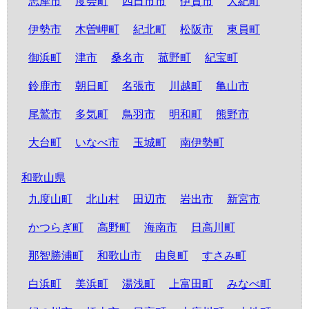
志摩市
度会町
四日市市
伊賀市
大紀町
伊勢市
木曽岬町
紀北町
松阪市
東員町
御浜町
津市
桑名市
菰野町
紀宝町
鈴鹿市
朝日町
名張市
川越町
亀山市
尾鷲市
多気町
鳥羽市
明和町
熊野市
大台町
いなべ市
玉城町
南伊勢町
和歌山県
九度山町
北山村
田辺市
岩出市
新宮市
かつらぎ町
高野町
海南市
日高川町
那智勝浦町
和歌山市
由良町
すさみ町
白浜町
美浜町
湯浅町
上富田町
みなべ町