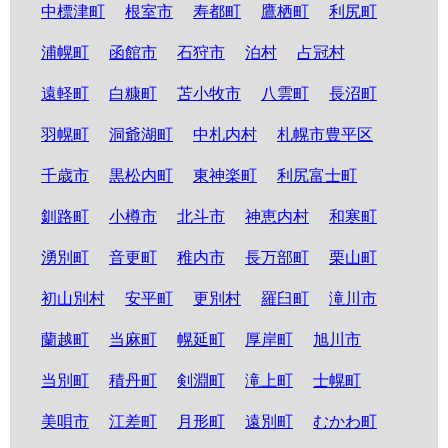
中標津町
根室市
寿都町
鷹栖町
利尻町
浦幌町
函館市
石狩市
泊村
占冠村
遠軽町
白糠町
苫小牧市
八雲町
長沼町
羽幌町
洞爺湖町
中札内村
札幌市豊平区
千歳市
黒松内町
東神楽町
利尻富士町
釧路町
小樽市
北斗市
神恵内村
和寒町
湧別町
音更町
稚内市
長万部町
栗山町
初山別村
安平町
更別村
羅臼町
滝川市
蘭越町
当麻町
幌延町
厚岸町
旭川市
当別町
積丹町
剣淵町
滝上町
士幌町
美唄市
江差町
月形町
遠別町
むかわ町