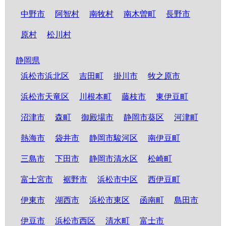
中野市
阿智村
南牧村
南木曽町
長野市
原村
松川村
静岡県
浜松市浜北区
吉田町
掛川市
牧之原市
浜松市天竜区
川根本町
藤枝市
東伊豆町
沼津市
森町
御殿場市
静岡市葵区
河津町
熱海市
袋井市
静岡市駿河区
南伊豆町
三島市
下田市
静岡市清水区
松崎町
富士宮市
裾野市
浜松市中区
西伊豆町
伊東市
湖西市
浜松市東区
函南町
島田市
伊豆市
浜松市西区
清水町
富士市