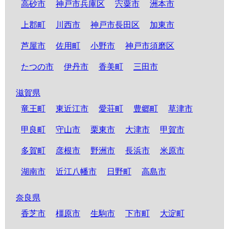
高砂市
神戸市兵庫区
宍粟市
洲本市
上郡町
川西市
神戸市長田区
加東市
芦屋市
佐用町
小野市
神戸市須磨区
たつの市
伊丹市
香美町
三田市
滋賀県
竜王町
東近江市
愛荘町
豊郷町
草津市
甲良町
守山市
栗東市
大津市
甲賀市
多賀町
彦根市
野洲市
長浜市
米原市
湖南市
近江八幡市
日野町
高島市
奈良県
香芝市
橿原市
生駒市
下市町
大淀町