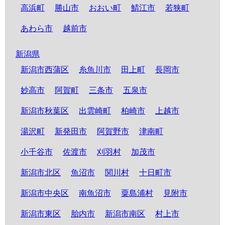
高浜町
勝山市
おおい町
鯖江市
若狭町
あわら市
越前市
新潟県
新潟市西蒲区
糸魚川市
田上町
長岡市
妙高市
阿賀町
三条市
五泉市
新潟市秋葉区
出雲崎町
柏崎市
上越市
湯沢町
新発田市
阿賀野市
津南町
小千谷市
佐渡市
刈羽村
加茂市
新潟市北区
魚沼市
関川村
十日町市
新潟市中央区
南魚沼市
粟島浦村
見附市
新潟市東区
胎内市
新潟市南区
村上市