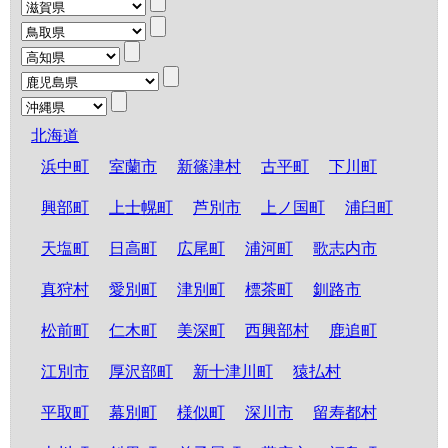
北海道
浜中町
室蘭市
新篠津村
古平町
下川町
興部町
上士幌町
芦別市
上ノ国町
浦臼町
天塩町
日高町
広尾町
浦河町
歌志内市
真狩村
愛別町
津別町
標茶町
釧路市
松前町
仁木町
美深町
西興部村
鹿追町
江別市
厚沢部町
新十津川町
猿払村
平取町
幕別町
様似町
深川市
留寿都村