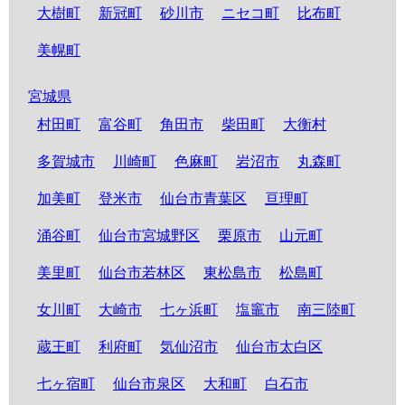
大樹町
新冠町
砂川市
ニセコ町
比布町
美幌町
宮城県
村田町
富谷町
角田市
柴田町
大衡村
多賀城市
川崎町
色麻町
岩沼市
丸森町
加美町
登米市
仙台市青葉区
亘理町
涌谷町
仙台市宮城野区
栗原市
山元町
美里町
仙台市若林区
東松島市
松島町
女川町
大崎市
七ヶ浜町
塩竈市
南三陸町
蔵王町
利府町
気仙沼市
仙台市太白区
七ヶ宿町
仙台市泉区
大和町
白石市