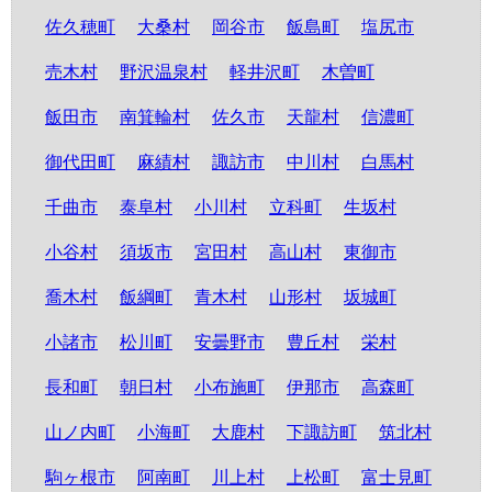
佐久穂町
大桑村
岡谷市
飯島町
塩尻市
売木村
野沢温泉村
軽井沢町
木曽町
飯田市
南箕輪村
佐久市
天龍村
信濃町
御代田町
麻績村
諏訪市
中川村
白馬村
千曲市
泰阜村
小川村
立科町
生坂村
小谷村
須坂市
宮田村
高山村
東御市
喬木村
飯綱町
青木村
山形村
坂城町
小諸市
松川町
安曇野市
豊丘村
栄村
長和町
朝日村
小布施町
伊那市
高森町
山ノ内町
小海町
大鹿村
下諏訪町
筑北村
駒ヶ根市
阿南町
川上村
上松町
富士見町