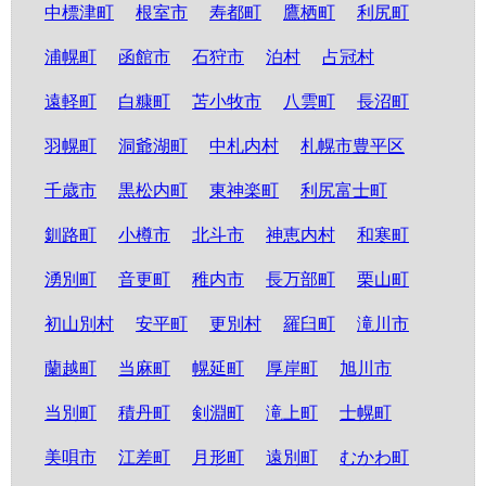
中標津町
根室市
寿都町
鷹栖町
利尻町
浦幌町
函館市
石狩市
泊村
占冠村
遠軽町
白糠町
苫小牧市
八雲町
長沼町
羽幌町
洞爺湖町
中札内村
札幌市豊平区
千歳市
黒松内町
東神楽町
利尻富士町
釧路町
小樽市
北斗市
神恵内村
和寒町
湧別町
音更町
稚内市
長万部町
栗山町
初山別村
安平町
更別村
羅臼町
滝川市
蘭越町
当麻町
幌延町
厚岸町
旭川市
当別町
積丹町
剣淵町
滝上町
士幌町
美唄市
江差町
月形町
遠別町
むかわ町