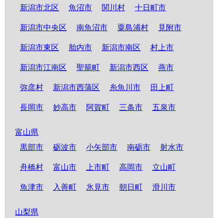
新潟市北区
魚沼市
関川村
十日町市
新潟市中央区
南魚沼市
粟島浦村
見附市
新潟市東区
胎内市
新潟市南区
村上市
新潟市江南区
聖籠町
新潟市西区
燕市
弥彦村
新潟市西蒲区
糸魚川市
田上町
長岡市
妙高市
阿賀町
三条市
五泉市
富山県
黒部市
砺波市
小矢部市
南砺市
射水市
舟橋村
富山市
上市町
高岡市
立山町
魚津市
入善町
氷見市
朝日町
滑川市
山梨県