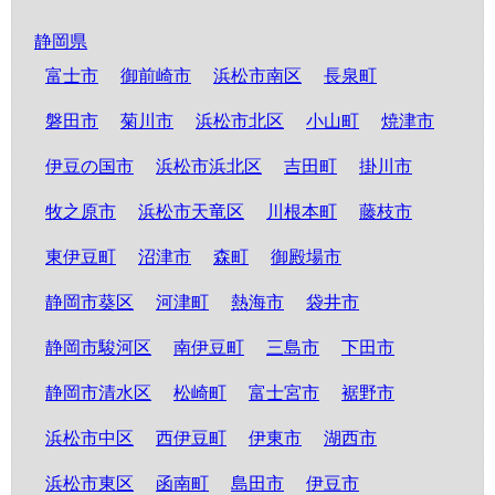
静岡県
富士市
御前崎市
浜松市南区
長泉町
磐田市
菊川市
浜松市北区
小山町
焼津市
伊豆の国市
浜松市浜北区
吉田町
掛川市
牧之原市
浜松市天竜区
川根本町
藤枝市
東伊豆町
沼津市
森町
御殿場市
静岡市葵区
河津町
熱海市
袋井市
静岡市駿河区
南伊豆町
三島市
下田市
静岡市清水区
松崎町
富士宮市
裾野市
浜松市中区
西伊豆町
伊東市
湖西市
浜松市東区
函南町
島田市
伊豆市