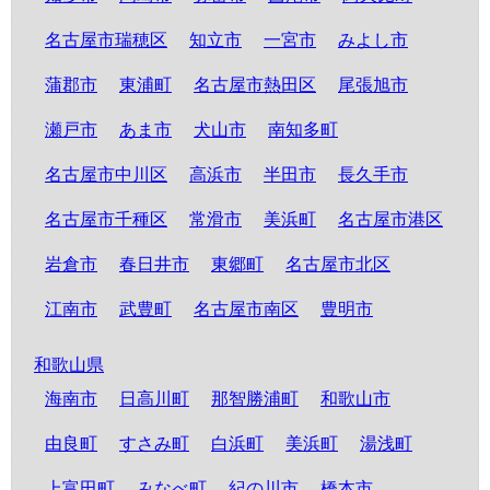
名古屋市瑞穂区
知立市
一宮市
みよし市
蒲郡市
東浦町
名古屋市熱田区
尾張旭市
瀬戸市
あま市
犬山市
南知多町
名古屋市中川区
高浜市
半田市
長久手市
名古屋市千種区
常滑市
美浜町
名古屋市港区
岩倉市
春日井市
東郷町
名古屋市北区
江南市
武豊町
名古屋市南区
豊明市
和歌山県
海南市
日高川町
那智勝浦町
和歌山市
由良町
すさみ町
白浜町
美浜町
湯浅町
上富田町
みなべ町
紀の川市
橋本市