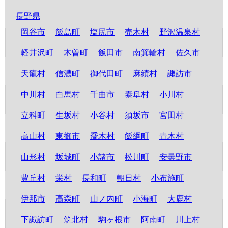
長野県
岡谷市
飯島町
塩尻市
売木村
野沢温泉村
軽井沢町
木曽町
飯田市
南箕輪村
佐久市
天龍村
信濃町
御代田町
麻績村
諏訪市
中川村
白馬村
千曲市
泰阜村
小川村
立科町
生坂村
小谷村
須坂市
宮田村
高山村
東御市
喬木村
飯綱町
青木村
山形村
坂城町
小諸市
松川町
安曇野市
豊丘村
栄村
長和町
朝日村
小布施町
伊那市
高森町
山ノ内町
小海町
大鹿村
下諏訪町
筑北村
駒ヶ根市
阿南町
川上村