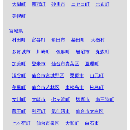
大樹町
新冠町
砂川市
ニセコ町
比布町
美幌町
宮城県
村田町
富谷町
角田市
柴田町
大衡村
多賀城市
川崎町
色麻町
岩沼市
丸森町
加美町
登米市
仙台市青葉区
亘理町
涌谷町
仙台市宮城野区
栗原市
山元町
美里町
仙台市若林区
東松島市
松島町
女川町
大崎市
七ヶ浜町
塩竈市
南三陸町
蔵王町
利府町
気仙沼市
仙台市太白区
七ヶ宿町
仙台市泉区
大和町
白石市