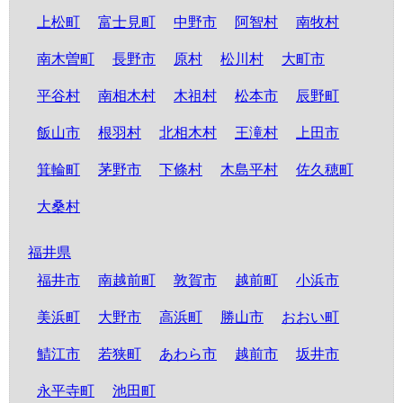
上松町
富士見町
中野市
阿智村
南牧村
南木曽町
長野市
原村
松川村
大町市
平谷村
南相木村
木祖村
松本市
辰野町
飯山市
根羽村
北相木村
王滝村
上田市
箕輪町
茅野市
下條村
木島平村
佐久穂町
大桑村
福井県
福井市
南越前町
敦賀市
越前町
小浜市
美浜町
大野市
高浜町
勝山市
おおい町
鯖江市
若狭町
あわら市
越前市
坂井市
永平寺町
池田町