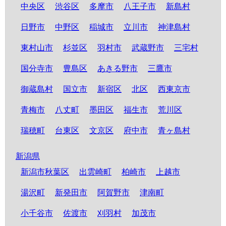
中央区
渋谷区
多摩市
八王子市
新島村
日野市
中野区
稲城市
立川市
神津島村
東村山市
杉並区
羽村市
武蔵野市
三宅村
国分寺市
豊島区
あきる野市
三鷹市
御蔵島村
国立市
新宿区
北区
西東京市
青梅市
八丈町
墨田区
福生市
荒川区
瑞穂町
台東区
文京区
府中市
青ヶ島村
新潟県
新潟市秋葉区
出雲崎町
柏崎市
上越市
湯沢町
新発田市
阿賀野市
津南町
小千谷市
佐渡市
刈羽村
加茂市