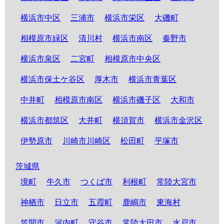
横浜市中区
三浦市
横浜市栄区
大磯町
相模原市緑区
清川村
横浜市南区
秦野市
横浜市泉区
二宮町
相模原市中央区
横浜市保土ケ谷区
厚木市
横浜市青葉区
中井町
相模原市南区
横浜市磯子区
大和市
横浜市都筑区
大井町
横須賀市
横浜市金沢区
伊勢原市
川崎市川崎区
松田町
平塚市
茨城県
境町
牛久市
つくば市
利根町
常陸大宮市
神栖市
日立市
五霞町
鹿嶋市
東海村
笠間市
河内町
守谷市
常陸太田市
水戸市