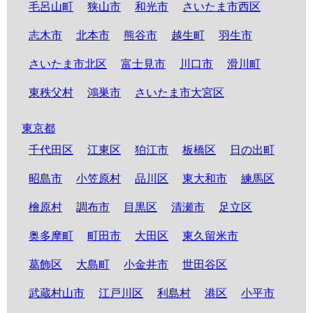
毛呂山町
狭山市
和光市
さいたま市西区
志木市
北本市
熊谷市
越生町
羽生市
さいたま市北区
富士見市
川口市
滑川町
東秩父村
鴻巣市
さいたま市大宮区
東京都
千代田区
江東区
狛江市
板橋区
日の出町
昭島市
小笠原村
品川区
東大和市
練馬区
檜原村
調布市
目黒区
清瀬市
足立区
奥多摩町
町田市
大田区
東久留米市
葛飾区
大島町
小金井市
世田谷区
武蔵村山市
江戸川区
利島村
港区
小平市