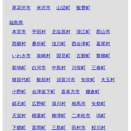
尾花沢市
米沢市
山辺町
飯豊町
福島県
本宮市
平田村
北塩原村
浪江町
郡山市
西郷村
桑折町
浅川町
西会津町
葛尾村
いわき市
泉崎村
国見町
古殿町
磐梯町
新地町
白河市
中島村
川俣町
三春町
猪苗代町
飯舘村
須賀川市
矢吹町
大玉村
小野町
会津坂下町
喜多方市
棚倉町
鏡石町
広野町
湯川村
相馬市
矢祭町
天栄村
楢葉町
柳津町
二本松市
塙町
下郷町
富岡町
三島町
田村市
鮫川村