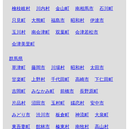
檜枝岐村
川内村
金山町
南相馬市
石川町
只見町
大熊町
福島市
昭和村
伊達市
玉川村
南会津町
双葉町
会津若松市
会津美里町
群馬県
草津町
藤岡市
川場村
昭和村
太田市
甘楽町
上野村
千代田町
高崎市
下仁田町
吉岡町
みなかみ町
前橋市
長野原町
片品村
沼田市
玉村町
嬬恋村
安中市
みどり市
渋川市
板倉町
神流町
大泉町
東吾妻町
館林市
榛東村
南牧村
高山村