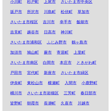
小川町
杉戸町
上尾市
さいたま市中央区
坂戸市
所沢市
川島町
松伏町
草加市
さいたま市桜区
吉川市
幸手市
飯能市
吉見町
越谷市
日高市
神川町
さいたま市浦和区
ふじみ野市
鶴ヶ島市
加須市
鳩山町
蕨市
寄居町
上里町
さいたま市南区
白岡市
本庄市
ときがわ町
戸田市
宮代町
新座市
さいたま市緑区
伊奈町
東松山市
横瀬町
入間市
小鹿野町
桶川市
さいたま市岩槻区
三芳町
春日部市
皆野町
朝霞市
長瀞町
久喜市
川越市