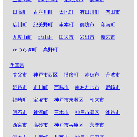
日高町
古座川町
太地町
有田川町
有田市
広川町
紀美野町
串本町
御坊市
印南町
九度山町
北山村
田辺市
岩出市
新宮市
かつらぎ町
高野町
兵庫県
養父市
神戸市西区
播磨町
赤穂市
丹波市
姫路市
市川町
西脇市
南あわじ市
尼崎市
福崎町
宝塚市
神戸市東灘区
朝来市
明石市
神河町
三木市
神戸市灘区
淡路市
西宮市
高砂市
神戸市兵庫区
宍粟市