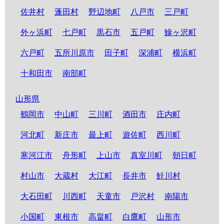
佐井村
蓬田村
野辺地町
八戸市
三戸町
外ヶ浜町
七戸町
黒石市
五戸町
鰺ヶ沢町
六戸町
五所川原市
田子町
深浦町
横浜町
十和田市
南部町
山形県
鶴岡市
中山町
三川町
酒田市
庄内町
河北町
新庄市
最上町
遊佐町
西川町
寒河江市
舟形町
上山市
真室川町
朝日町
村山市
大蔵村
大江町
長井市
鮭川村
大石田町
川西町
天童市
戸沢村
南陽市
小国町
東根市
高畠町
白鷹町
山形市