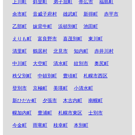
上川町
斜里町
弟子屈町
帯広市
福島町
余市町
音威子府村
雄武町
新得町
赤平市
乙部町
妹背牛町
浜頓別町
池田町
えりも町
富良野市
喜茂別町
東川町
清里町
鶴居村
北見市
知内町
赤井川村
中川町
大空町
清水町
紋別市
奥尻町
秩父別町
中頓別町
豊頃町
札幌市西区
登別市
京極町
美瑛町
小清水町
新ひだか町
夕張市
木古内町
南幌町
幌加内町
豊浦町
札幌市東区
士別市
今金町
雨竜町
枝幸町
本別町