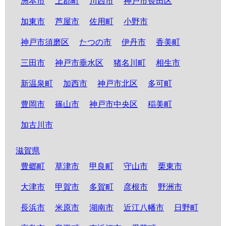
洲本市
上郡町
川西市
神戸市長田区
加東市
芦屋市
佐用町
小野市
神戸市須磨区
たつの市
伊丹市
香美町
三田市
神戸市垂水区
猪名川町
相生市
新温泉町
加西市
神戸市北区
多可町
豊岡市
篠山市
神戸市中央区
稲美町
加古川市
滋賀県
豊郷町
草津市
甲良町
守山市
栗東市
大津市
甲賀市
多賀町
彦根市
野洲市
長浜市
米原市
湖南市
近江八幡市
日野町