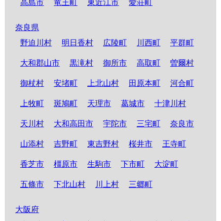
高島市
竜王町
東近江市
愛荘町
奈良県
野迫川村
明日香村
広陵町
川西町
平群町
大和郡山市
黒滝村
御所市
高取町
曽爾村
御杖村
安堵町
上北山村
田原本町
河合町
上牧町
斑鳩町
天理市
葛城市
十津川村
天川村
大和高田市
宇陀市
三宅町
奈良市
山添村
吉野町
東吉野村
桜井市
王寺町
香芝市
橿原市
生駒市
下市町
大淀町
五條市
下北山村
川上村
三郷町
大阪府