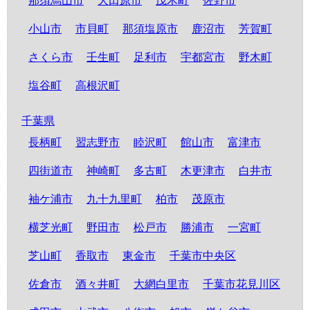
那須烏山市
大田原市
茂木町
佐野市
小山市
市貝町
那須塩原市
鹿沼市
芳賀町
さくら市
壬生町
足利市
宇都宮市
野木町
塩谷町
高根沢町
千葉県
長柄町
習志野市
睦沢町
館山市
富津市
四街道市
神崎町
多古町
木更津市
白井市
袖ケ浦市
九十九里町
柏市
茂原市
横芝光町
野田市
松戸市
勝浦市
一宮町
芝山町
香取市
東金市
千葉市中央区
佐倉市
酒々井町
大網白里市
千葉市花見川区