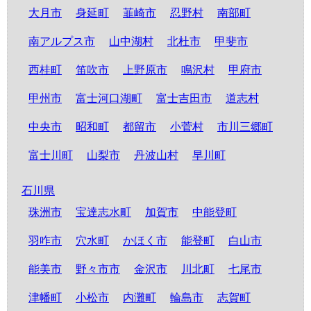
大月市
身延町
韮崎市
忍野村
南部町
南アルプス市
山中湖村
北杜市
甲斐市
西桂町
笛吹市
上野原市
鳴沢村
甲府市
甲州市
富士河口湖町
富士吉田市
道志村
中央市
昭和町
都留市
小菅村
市川三郷町
富士川町
山梨市
丹波山村
早川町
石川県
珠洲市
宝達志水町
加賀市
中能登町
羽咋市
穴水町
かほく市
能登町
白山市
能美市
野々市市
金沢市
川北町
七尾市
津幡町
小松市
内灘町
輪島市
志賀町