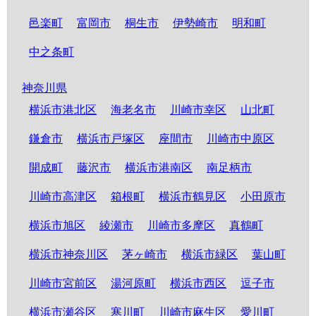
邑楽町
富岡市
桐生市
伊勢崎市
明和町
中之条町
神奈川県
横浜市港北区
海老名市
川崎市幸区
山北町
鎌倉市
横浜市戸塚区
座間市
川崎市中原区
開成町
藤沢市
横浜市港南区
南足柄市
川崎市高津区
箱根町
横浜市鶴見区
小田原市
横浜市旭区
綾瀬市
川崎市多摩区
真鶴町
横浜市神奈川区
茅ヶ崎市
横浜市緑区
葉山町
川崎市宮前区
湯河原町
横浜市西区
逗子市
横浜市瀬谷区
寒川町
川崎市麻生区
愛川町