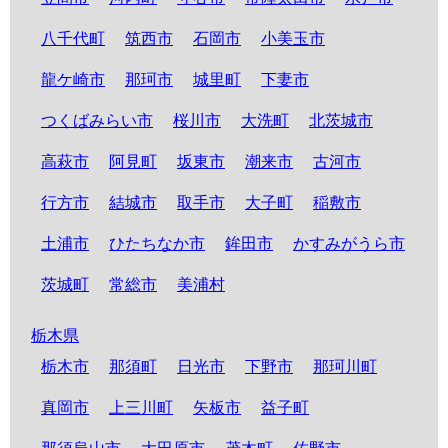
八千代町
筑西市
石岡市
小美玉市
龍ケ崎市
那珂市
城里町
下妻市
つくばみらい市
桜川市
大洗町
北茨城市
高萩市
阿見町
坂東市
潮来市
古河市
行方市
結城市
取手市
大子町
稲敷市
土浦市
ひたちなか市
鉾田市
かすみがうら市
茨城町
常総市
美浦村
栃木県
栃木市
那須町
日光市
下野市
那珂川町
真岡市
上三川町
矢板市
益子町