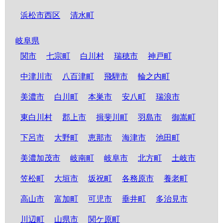
浜松市西区
清水町
岐阜県
関市
七宗町
白川村
瑞穂市
神戸町
中津川市
八百津町
飛騨市
輪之内町
美濃市
白川町
本巣市
安八町
瑞浪市
東白川村
郡上市
揖斐川町
羽島市
御嵩町
下呂市
大野町
恵那市
海津市
池田町
美濃加茂市
岐南町
岐阜市
北方町
土岐市
笠松町
大垣市
坂祝町
各務原市
養老町
高山市
富加町
可児市
垂井町
多治見市
川辺町
山県市
関ケ原町