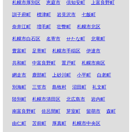
札幌市厚別区
恵庭市
倶知安町
上富良野町
訓子府町
標津町
岩見沢市
七飯町
奈井江町
増毛町
壮瞥町
札幌市北区
札幌市白石区
名寄市
せたな町
北竜町
豊富町
足寄町
札幌市手稲区
伊達市
共和町
中富良野町
置戸町
札幌市南区
網走市
鹿部町
上砂川町
小平町
白老町
別海町
三笠市
島牧村
沼田町
礼文町
陸別町
札幌市清田区
北広島市
岩内町
南富良野町
佐呂間町
芽室町
留萌市
森町
由仁町
苫前町
厚真町
札幌市中央区