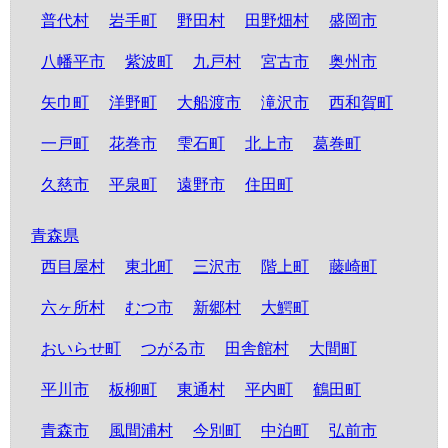
普代村
岩手町
野田村
田野畑村
盛岡市
八幡平市
紫波町
九戸村
宮古市
奥州市
矢巾町
洋野町
大船渡市
滝沢市
西和賀町
一戸町
花巻市
雫石町
北上市
葛巻町
久慈市
平泉町
遠野市
住田町
青森県
西目屋村
東北町
三沢市
階上町
藤崎町
六ヶ所村
むつ市
新郷村
大鰐町
おいらせ町
つがる市
田舎館村
大間町
平川市
板柳町
東通村
平内町
鶴田町
青森市
風間浦村
今別町
中泊町
弘前市