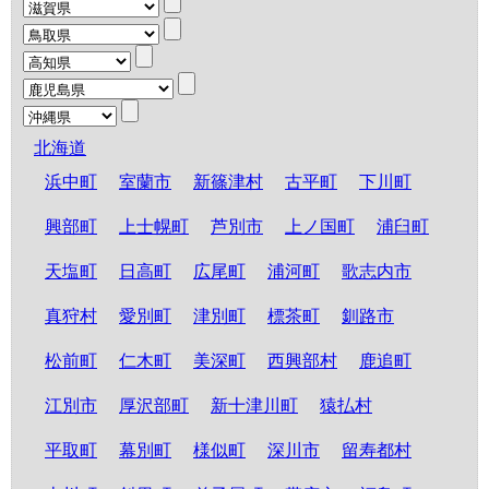
北海道
浜中町
室蘭市
新篠津村
古平町
下川町
興部町
上士幌町
芦別市
上ノ国町
浦臼町
天塩町
日高町
広尾町
浦河町
歌志内市
真狩村
愛別町
津別町
標茶町
釧路市
松前町
仁木町
美深町
西興部村
鹿追町
江別市
厚沢部町
新十津川町
猿払村
平取町
幕別町
様似町
深川市
留寿都村