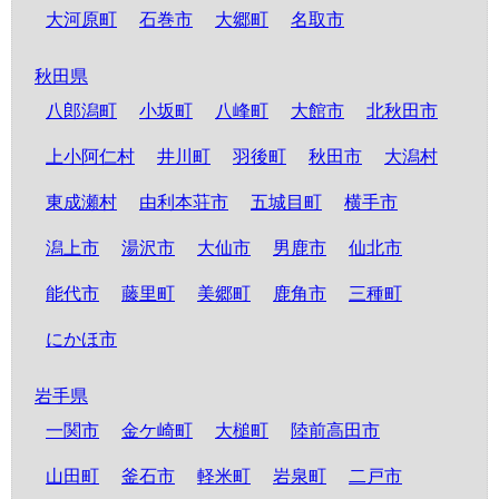
大河原町
石巻市
大郷町
名取市
秋田県
八郎潟町
小坂町
八峰町
大館市
北秋田市
上小阿仁村
井川町
羽後町
秋田市
大潟村
東成瀬村
由利本荘市
五城目町
横手市
潟上市
湯沢市
大仙市
男鹿市
仙北市
能代市
藤里町
美郷町
鹿角市
三種町
にかほ市
岩手県
一関市
金ケ崎町
大槌町
陸前高田市
山田町
釜石市
軽米町
岩泉町
二戸市