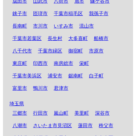
成田市
山武市
八街市
旭市
鎌ケ谷市
銚子市
匝瑳市
千葉市稲毛区
我孫子市
長南町
市川市
いすみ市
流山市
千葉市若葉区
長生村
大多喜町
船橋市
八千代市
千葉市緑区
御宿町
市原市
東庄町
印西市
南房総市
栄町
千葉市美浜区
浦安市
鋸南町
白子町
富里市
鴨川市
君津市
埼玉県
三郷市
行田市
嵐山町
美里町
深谷市
八潮市
さいたま市見沼区
蓮田市
秩父市